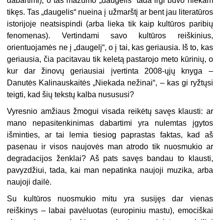
dabartimi), o tas mažumo „daugelis“ tada irgi buvo niekam
tikęs. Tas „daugelis“ nueina į užmarštį ar bent jau literatūros
istorijoje neatsispindi (arba lieka tik kaip kultūros paribių
fenomenas). Vertindami savo kultūros reiškinius,
orientuojamės ne į „daugelį“, o į tai, kas geriausia. Iš to, kas
geriausia, čia pacitavau tik keletą pastarojo meto kūrinių, o
kur dar žinovų geriausiai įvertinta 2008-ųjų knyga –
Danutės Kalinauskaitės „Niekada nežinai“, – kas gi ryžtųsi
teigti, kad šių tekstų kalba nusususi?
Vyresnio amžiaus žmogui visada reikėtų savęs klausti: ar
mano nepasitenkinimas dabartimi yra nulemtas įgytos
išminties, ar tai lemia tiesiog paprastas faktas, kad aš
pasenau ir visos naujovės man atrodo tik nuosmukio ar
degradacijos ženklai? Aš pats savęs bandau to klausti,
pavyzdžiui, tada, kai man nepatinka naujoji muzika, arba
naujoji dailė.
Su kultūros nuosmukio mitu yra susijęs dar vienas
reiškinys – labai pavėluotas (europiniu mastu), emociškai