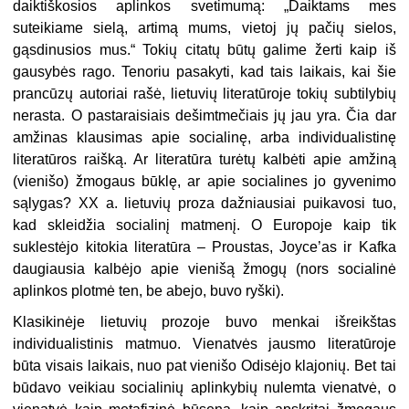
daiktiškosios aplinkos svetimumą: „Daiktams mes
suteikiame sielą, artimą mums, vietoj jų pačių sielos,
gąsdinusios mus.“ Tokių citatų būtų galime žerti kaip iš
gausybės rago. Tenoriu pasakyti, kad tais laikais, kai šie
prancūzų autoriai rašė, lietuvių literatūroje tokių subtilybių
nerasta. O pastaraisiais dešimtmečiais jų jau yra. Čia dar
amžinas klausimas apie socialinę, arba individualistinę
literatūros raišką. Ar literatūra turėtų kalbėti apie amžiną
(vienišo) žmogaus būklę, ar apie socialines jo gyvenimo
sąlygas? XX a. lietuvių proza dažniausiai puikavosi tuo,
kad skleidžia socialinį matmenį. O Europoje kaip tik
suklestėjo kitokia literatūra – Proustas, Joyce’as ir Kafka
daugiausia kalbėjo apie vienišą žmogų (nors socialinė
aplinkos plotmė ten, be abejo, buvo ryški).
Klasikinėje lietuvių prozoje buvo menkai išreikštas
individualistinis matmuo. Vienatvės jausmo literatūroje
būta visais laikais, nuo pat vienišo Odisėjo klajonių. Bet tai
būdavo veikiau socialinių aplinkybių nulemta vienatvė, o