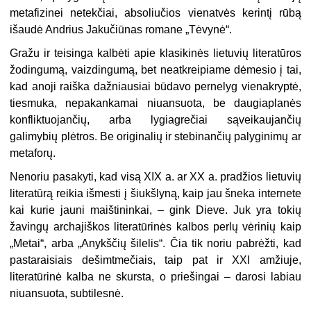
metafizinei netekčiai, absoliučios vienatvės kerintį rūbą
išaudė Andrius Jakučiūnas romane „Tėvynė“.
Gražu ir teisinga kalbėti apie klasikinės lietuvių literatūros
žodingumą, vaizdingumą, bet neatkreipiame dėmesio į tai,
kad anoji raiška dažniausiai būdavo pernelyg vienakryptė,
tiesmuka, nepakankamai niuansuota, be daugiaplanės
konfliktuojančių, arba lygiagrečiai sąveikaujančių
galimybių plėtros. Be originalių ir stebinančių palyginimų ar
metaforų.
Nenoriu pasakyti, kad visą XIX a. ar XX a. pradžios lietuvių
literatūrą reikia išmesti į šiukšlyną, kaip jau šneka internete
kai kurie jauni maištininkai, – gink Dieve. Juk yra tokių
žavingų archajiškos literatūrinės kalbos perlų vėrinių kaip
„Metai“, arba „Anykščių šilelis“. Čia tik noriu pabrėžti, kad
pastaraisiais dešimtmečiais, taip pat ir XXI amžiuje,
literatūrinė kalba ne skursta, o priešingai – darosi labiau
niuansuota, subtilesnė.