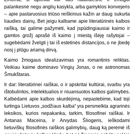
palankesnė negu anglių kasykla, arba gamyklos konvejeris
– apie pastaruosius triūso reiškinius kažin ar daug sukurta
liaudies dainų. Bet jeigu kalbame apie literatūrinės kalbos
raišką, tai galime pažymėti, kad įspūdingiausiai kaimo ir
gamtos grožį aprašė iš kaimo į miestą išėję rašytojai –
sugebėdami žvelgti į tai iš estetinės distancijos, o ne įbedę
nosį į plūgu ariamą dirvą.
Kaimo žmogaus idealizavimas yra romantinis reliktas.
Veikiau kaime dominavo Vingių Jonas, o ne astronomas
Šmukštaras.
Ir dar: literatūrinei raiškai, o ir apskritai kultūrai, svarbu yra
ištobulintos, intelektualios ir niuansuotos kalbos galimybės.
Kalbėdami apie kalbos skurdėjimą, nepastebime, kad toji
turtinga Lietuvos „sodžiaus kalba“ yra persmelkta agrarinės
leksikos, kurios nepakanka, tarkim, filosofinei raiškai. Ir
Antanas Maceina, ir Arvydas Šliogeris, ieškodami
lietuviškų filosofinės raiškos galimybių, daug ką perėmė iš