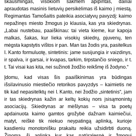
skausmingas, visokiom sakmėm apipintas, dailiai
apraudotas masinis lietuvių persikėlimas iš kaimo į miestą.
Regimantas Tamošaitis pateikia asociatyvų pavyzdį: kaimo
nepažinęs miesto žmogus jo klausia, kas yra skiedrynas.
„Labai nustebau, paaiškinau: tai vieta kieme, kur kapoja
malkas, šakas, kur lieka visokių skiedrų, pjuvenų, ten
mėgsta kapstytis vištos ir pan. Man tas žodis yra, pasitelkus
I. Kanto formuluotę, sintetinis: jame susijungia ir vaizdinys,
ir spalva, ir garsai, ir kvapas, tarkim, tirpstančio sniego, ir t.
t. Tai visai kas kita, nei sužinoti žodžio reikšmę iš žodyno.“
Įdomu, kad visas šis paaiškinimas yra būdingas
išsilavinusio miestiečio retorikos pavyzdys – kaimietis ne
tik kad nepasitelktų nei I. Kanto, nei žodžio „sintetinis“, jam
ir tas skiedrynas kažin ar keltų kokių nors įsisąmonintų
asociacijų. Skiedrynas ar mėšlynas – visa ta poetų
apdainuota kaimo gamtos grožybė dažnam kaimiečiui,
matyt, reiškė tik niekuo neypatingą aplinką, kurioje
kasdieniu monotonišku prakaitu reikia užsidirbti duoną.
Žinoma, ši aplinka kur kas natūralesnė ir žmogui