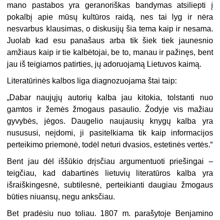
mano pastabos yra geranoriškas bandymas atsiliepti į
pokalbį apie mūsų kultūros raidą, nes tai lyg ir nėra
nesvarbus klausimas, o diskusijų šia tema kaip ir nesama.
Juolab kad esu panašaus arba tik šiek tiek jaunesnio
amžiaus kaip ir tie kalbėtojai, be to, manau ir pažinęs, bent
jau iš teigiamos patirties, jų adoruojamą Lietuvos kaimą.
Literatūrinės kalbos liga diagnozuojama štai taip:
„Dabar naujųjų autorių kalba jau kitokia, tolstanti nuo
gamtos ir žemės žmogaus pasaulio. Žodyje vis mažiau
gyvybės, jėgos. Daugelio naujausių knygų kalba yra
nusususi, neįdomi, ji pasitelkiama tik kaip informacijos
perteikimo priemonė, todėl neturi dvasios, estetinės vertės.“
Bent jau dėl iššūkio drįsčiau argumentuoti priešingai –
teigčiau, kad dabartinės lietuvių literatūros kalba yra
išraiškingesnė, subtilesnė, perteikianti daugiau žmogaus
būties niuansų, negu anksčiau.
Bet pradėsiu nuo toliau. 1807 m. parašytoje Benjamino