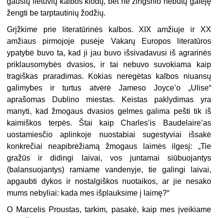
gausių lietuvių kalbos klodų, bet nė žingsnio nebūtų galėję
žengti be tarptautinių žodžių.
Grįžkime prie literatūrinės kalbos. XIX amžiuje ir XX
amžiaus pirmojoje pusėje Vakarų Europos literatūros
ypatybė buvo ta, kad ji jau buvo išsivadavusi iš agrarinės
priklausomybės dvasios, ir tai nebuvo suvokiama kaip
tragiškas praradimas. Kokias neregėtas kalbos niuansų
galimybes ir turtus atvėrė Jameso Joyce’o „Ulise“
aprašomas Dublino miestas. Keistas paklydimas yra
manyti, kad žmogaus dvasios gelmes galima pešti tik iš
kaimiškos terpės. Štai kaip Charles’is Baudelaire’as
uostamiesčio aplinkoje nuostabiai sugestyviai išsakė
konkrečiai neapibrėžiamą žmogaus laimės ilgesį: „Tie
gražūs ir didingi laivai, vos juntamai siūbuojantys
(balansuojantys) ramiame vandenyje, tie galingi laivai,
apgaubti dykos ir nostalgiškos nuotaikos, ar jie nesako
mums nebyliai: kada mes išplauksime į laimę?“
O Marcelis Proustas, tarkim, pasakė, kaip mes įveikiame