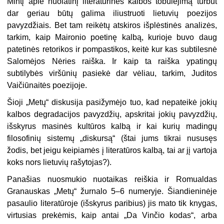
Mintį apie nuolatinį literatūrinės kalbos tobulėjimą turbūt
dar geriau būtų galima iliustruoti lietuvių poezijos
pavyzdžiais. Bet tam reikėtų atskiros išplėstinės analizės,
tarkim, kaip Maironio poetinę kalbą, kurioje buvo daug
patetinės retorikos ir pompastikos, keitė kur kas subtilesnė
Salomėjos Nėries raiška. Ir kaip ta raiška ypatingų
subtilybės viršūnių pasiekė dar vėliau, tarkim, Juditos
Vaičiūnaitės poezijoje.
Šioji „Metų“ diskusija pasižymėjo tuo, kad nepateikė jokių
kalbos degradacijos pavyzdžių, apskritai jokių pavyzdžių,
išskyrus masinės kultūros kalbą ir kai kurių madingų
filosofinių sistemų „diskursą“ (štai jums tikrai nususęs
žodis, bet jeigu keipiamės į literatūros kalbą, tai ar jį vartoja
koks nors lietuvių rašytojas?).
Panašias nuosmukio nuotaikas reiškia ir Romualdas
Granauskas „Metų“ žurnalo 5–6 numeryje. Šiandieninėje
pasaulio literatūroje (išskyrus paribius) jis mato tik knygas,
virtusias prekėmis, kaip antai „Da Vinčio kodas“, arba