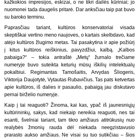
kažkokios impresijos, eskizai, o ne tikri dailės kūriniai; jo
nuomonei tada daugelis pritarė. Dar anksčiau taip pat buvo
su baroko terminu.
Paprasčiau tariant, kultūros konservatoriai visada
skeptiškai vertino meno naujoves, o kartais skelbdavo, kad
atėjo kultūros žlugimo metas. Tai pasakytina ir apie požiūrį
į kitus kultūros reiškinius, pavyzdžiui, kalbą. „Kalbos
pabaiga?“ – tokia antraštė „Metų“ žurnalo trečiame
numeryje buvo suteikta keturių mūsų iškilių intelektualų
pokalbiui. Regimantas Tamošaitis, Arvydas Šliogeris,
Viktorija Daujotytė, Vytautas Rubavičius. Tas pats ketvertas
apie kultūros, iš dalies ir pasaulio, pabaigą jau diskutavo
pernai birželio numeryje.
Kaip į tai reaguoti? Žinoma, kai kas, ypač iš jaunesniųjų
kultūrininkų, sakys, kad niekaip nereikia reaguoti, nes tai
esanti, švelniai tariant, tam tikro amžiaus atitrūkusių nuo
realybės žmonių rauda dėl niekada neegzistavusio
prarasto aukso amžiaus. Ne visai su tuo sutikčiau – šios