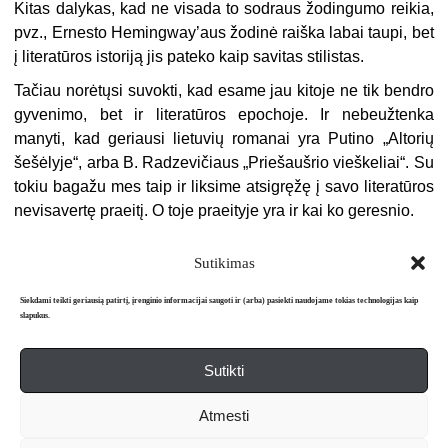
Kitas dalykas, kad ne visada to sodraus žodingumo reikia,
pvz., Ernesto Hemingway’aus žodinė raiška labai taupi, bet
į literatūros istoriją jis pateko kaip savitas stilistas.
Tačiau norėtųsi suvokti, kad esame jau kitoje ne tik bendro
gyvenimo, bet ir literatūros epochoje. Ir nebeužtenka
manyti, kad geriausi lietuvių romanai yra Putino „Altorių
šešėlyje“, arba B. Radzevičiaus „Priešaušrio vieškeliai“. Su
tokiu bagažu mes taip ir liksime atsigręžę į savo literatūros
nevisavertę praeitį. O toje praeityje yra ir kai ko geresnio.
Sutikimas
Siekdami teikti geriausią patirtį, įrenginio informacijai saugoti ir (arba) pasiekti naudojame tokias technologijas kaip
slapukus.
Sutikti
Apie mus
Redakcija
Prenumerata
Atmesti
Literatūros mėnraštis „Metai“ © 2026. Leidžiamas nuo 1991 m.