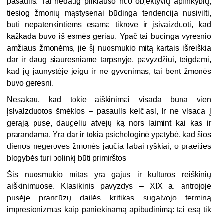
pasaulis. Tai nedaug priklauso nuo objektyvių aplinkybių,
tiesiog žmonių mąstysenai būdinga tendencija nusivilti,
būti nepatenkintiems esama tikrove ir įsivaizduoti, kad
kažkada buvo iš esmės geriau. Ypač tai būdinga vyresnio
amžiaus žmonėms, jie šį nuosmukio mitą kartais išreiškia
dar ir daug siauresniame tarpsnyje, pavyzdžiui, teigdami,
kad jų jaunystėje jeigu ir ne gyvenimas, tai bent žmonės
buvo geresni.
Nesakau, kad tokie aiškinimai visada būna vien
įsivaizduotos šmėklos – pasaulis keičiasi, ir ne visada į
gerąją pusę, daugeliu atvejų ką nors laimint kai kas ir
prarandama. Yra dar ir tokia psichologinė ypatybė, kad šios
dienos negeroves žmonės jaučia labai ryškiai, o praeities
blogybės turi polinkį būti primirštos.
Šis nuosmukio mitas yra gajus ir kultūros reiškinių
aiškinimuose. Klasikinis pavyzdys – XIX a. antrojoje
pusėje prancūzų dailės kritikas sugalvojo terminą
impresionizmas kaip paniekinamą apibūdinimą: tai esą tik