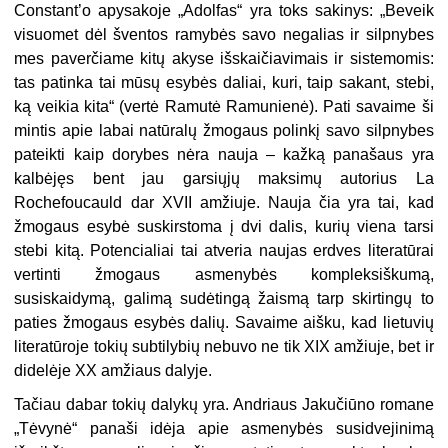
Constant’o apysakoje „Adolfas“ yra toks sakinys: „Beveik
visuomet dėl šventos ramybės savo negalias ir silpnybes
mes paverčiame kitų akyse išskaičiavimais ir sistemomis:
tas patinka tai mūsų esybės daliai, kuri, taip sakant, stebi,
ką veikia kita“ (vertė Ramutė Ramunienė). Pati savaime ši
mintis apie labai natūralų žmogaus polinkį savo silpnybes
pateikti kaip dorybes nėra nauja – kažką panašaus yra
kalbėjęs bent jau garsiųjų maksimų autorius La
Rochefoucauld dar XVII amžiuje. Nauja čia yra tai, kad
žmogaus esybė suskirstoma į dvi dalis, kurių viena tarsi
stebi kitą. Potencialiai tai atveria naujas erdves literatūrai
vertinti žmogaus asmenybės kompleksiškumą,
susiskaidymą, galimą sudėtingą žaismą tarp skirtingų to
paties žmogaus esybės dalių. Savaime aišku, kad lietuvių
literatūroje tokių subtilybių nebuvo ne tik XIX amžiuje, bet ir
didelėje XX amžiaus dalyje.
Tačiau dabar tokių dalykų yra. Andriaus Jakučiūno romane
„Tėvynė“ panaši idėja apie asmenybės susidvejinimą