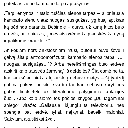
pateiktas vieno kambario tarpo aprašymas:
„Tarp lentynos ir stalo tuščias sienos tarpas – silpniausia
kambario sienų vieta: nuogas, susigūžęs, lyg būtų aptiktas
ką gėdinga darantis. Dešinėje – durys, už kurių kitos buto
erdvės, buto niekas, jį mes atskyrėme kaip austrės žarnyną
ir palikome kriauklėje.“
Ar kokiam nors ankstesniam mūsų autoriui buvo šovę į
galvą šitaip antropomorfizuoti kambario sienos tarpą: „…
nuogas, susigūžęs…“? Arba nereikšmingas buto erdves
atskirti kaip „austrės žarnyną“ iš geldelės? Čia esmė ne ta,
kad anksčiau niekas tų austrių nebuvo matęs – šį įvaizdį
galima pakeisti ir kitu: svarbu tai, kad nebuvo kūrybinės
galios liuoktelėti tokį literatūrinio palyginimo fantazijos
šuolį. Arba kaip šiame tos pačios knygos „Du lagaminai
sniego“ viraže: „Galiausiai išjungiu tą televizorių, nes
spengia pati erdvė, tyliai, neįkyriai, beveik maloniai.
Sakytum, akustiškai žydi.“