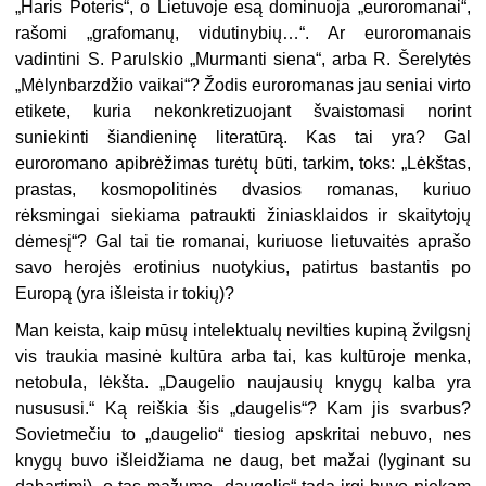
„Haris Poteris“, o Lietuvoje esą dominuoja „euroromanai“,
rašomi „grafomanų, vidutinybių…“. Ar euroromanais
vadintini S. Parulskio „Murmanti siena“, arba R. Šerelytės
„Mėlynbarzdžio vaikai“? Žodis euroromanas jau seniai virto
etikete, kuria nekonkretizuojant švaistomasi norint
suniekinti šiandieninę literatūrą. Kas tai yra? Gal
euroromano apibrėžimas turėtų būti, tarkim, toks: „Lėkštas,
prastas, kosmopolitinės dvasios romanas, kuriuo
rėksmingai siekiama patraukti žiniasklaidos ir skaitytojų
dėmesį“? Gal tai tie romanai, kuriuose lietuvaitės aprašo
savo herojės erotinius nuotykius, patirtus bastantis po
Europą (yra išleista ir tokių)?
Man keista, kaip mūsų intelektualų nevilties kupiną žvilgsnį
vis traukia masinė kultūra arba tai, kas kultūroje menka,
netobula, lėkšta. „Daugelio naujausių knygų kalba yra
nusususi.“ Ką reiškia šis „daugelis“? Kam jis svarbus?
Sovietmečiu to „daugelio“ tiesiog apskritai nebuvo, nes
knygų buvo išleidžiama ne daug, bet mažai (lyginant su