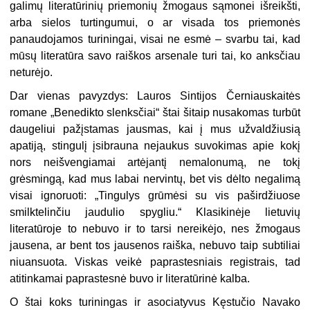
galimų literatūrinių priemonių žmogaus sąmonei išreikšti,
arba sielos turtingumui, o ar visada tos priemonės
panaudojamos turiningai, visai ne esmė – svarbu tai, kad
mūsų literatūra savo raiškos arsenale turi tai, ko anksčiau
neturėjo.
Dar vienas pavyzdys: Lauros Sintijos Černiauskaitės
romane „Benedikto slenksčiai“ štai šitaip nusakomas turbūt
daugeliui pažįstamas jausmas, kai į mus užvaldžiusią
apatiją, stingulį įsibrauna nejaukus suvokimas apie kokį
nors neišvengiamai artėjantį nemalonumą, ne tokį
grėsmingą, kad mus labai nervintų, bet vis dėlto negalimą
visai ignoruoti: „Tingulys grūmėsi su vis paširdžiuose
smilktelinčiu jaudulio spygliu.“ Klasikinėje lietuvių
literatūroje to nebuvo ir to tarsi nereikėjo, nes žmogaus
jausena, ar bent tos jausenos raiška, nebuvo taip subtiliai
niuansuota. Viskas veikė paprastesniais registrais, tad
atitinkamai paprastesnė buvo ir literatūrinė kalba.
O štai koks turiningas ir asociatyvus Kęstučio Navako