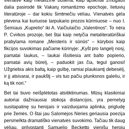
vienatvė kaip metafizinė būsena, kaip apskritai žmogaus
dalia pasirodė tik Vakarų romantizmo epochoje, lietuvių
literatūroje – dar kokiu šimtmečiu vėliau. Vienatvės gėla
plevena kai kuriuose tarpukario prozos kūriniuose – nuo I.
Šeiniaus „Kuprelio“ iki A. Vaičiulaičio „Valentinos“. To nėra
P. Cvirkos prozoje, bet štai kaip netyčia metaliteratūriškai
prabylama romane „Meisteris ir sūnūs“ – kūrybos kaip
fikcijos suvokimas pačiame kūrinyje: „Kyšt pro langelį nosį,
pamatai laukus, – laukai išsitiesia ant balto popierio,
pamatai avių būrelį, – paduokit jas čia, tegul ganosi!
Užgriebia akis baltą, kaip gulbę, ramiai plaukiantį debesėlį,
ir jį atsivarai, ir paukštį – vis tuo pačiu plunksnos galeliu, ir
ką tik nori.“
Bet tai buvo neišplėtotas atsitiktinumas. Mūsų klasikiniai
autoriai dažniausiai stokoja distancijos, yra pernelyg
susitapatinę su herojais ir vaizduojama aplinka, prigludę
prie žemės. O štai jau Salomėjos Nėries geriausia poezija
persmelkta dramatiško vienatvės suvokimo. Tačiau tik daug
vėliau, prilygstantį Samuelio Becketto vienišų herojų