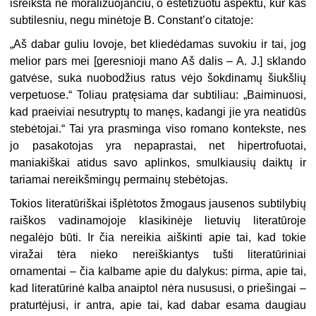
išreikšta ne moralizuojančiu, o estetizuotu aspektu, kur kas
subtilesniu, negu minėtoje B. Constant’o citatoje:
„Aš dabar guliu lovoje, bet kliedėdamas suvokiu ir tai, jog
melior pars mei [geresnioji mano Aš dalis – A. J.] sklando
gatvėse, suka nuobodžius ratus vėjo šokdinamų šiukšlių
verpetuose.“ Toliau pratęsiama dar subtiliau: „Baiminuosi,
kad praeiviai nesutryptų to manęs, kadangi jie yra neatidūs
stebėtojai.“ Tai yra prasminga viso romano kontekste, nes
jo pasakotojas yra nepaprastai, net hipertrofuotai,
maniakiškai atidus savo aplinkos, smulkiausių daiktų ir
tariamai nereikšmingų permainų stebėtojas.
Tokios literatūriškai išplėtotos žmogaus jausenos subtilybių
raiškos vadinamojoje klasikinėje lietuvių literatūroje
negalėjo būti. Ir čia nereikia aiškinti apie tai, kad tokie
viražai tėra nieko nereiškiantys tušti literatūriniai
ornamentai – čia kalbame apie du dalykus: pirma, apie tai,
kad literatūrinė kalba anaiptol nėra nusususi, o priešingai –
praturtėjusi, ir antra, apie tai, kad dabar esama daugiau