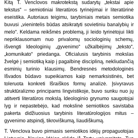
Kitą T. Venclovos makrotekstą sudarytų „tekstai apie
tekstus“ – semio­tiniai literatūros tyrinėjimai ir literatūrinė
eseistika. Autoriaus teigimu, tarybiniais metais semiotika
buvusi „vienintelis būdas atsikratyti sovie­tiniu banalybių ir
melo“. Keldama reikšmės problemą, ji leido tyrinėtojui likti
nepriklausomam nuo privalomų sociologinių schemų,
išvengti Ideologinių „gyvenimo“ užkalbėjimų „teksto“,
„komunikato“ priedanga. Ofi­cialusis tarybinis mokslas
žvelgė į semiotiką kaip į pagalbinę discipliną, nekliudančią
esminių turinio klausimų. Bendresnės metodologinės
Išvados būdavo supeikiamos kaip nemarksistinės, bet
toleruota konkreti Išraiškos formų analizė. Įsivyravus
struktūralizmo principams lingvis­tikoje, buvo sunku nuo jų
atitverti literatūros mokslą. Ideologinio grynumo saugotojai
lyg ir nepastebėjo, kad mokslinė semiotikos savistaba
pakerta didžiuosius tarybinis literatūrologijos mitus –
gyvenimo atspindį, tikroviškumą, liaudiškumą.
T. Venclova buvo pirmasis semiotikos idėjų propaguotojas