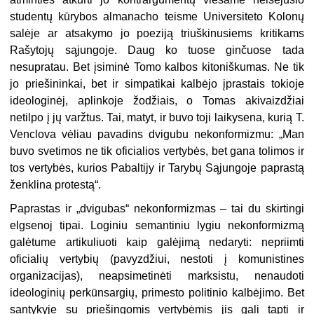
studentų kūrybos almanacho teisme Universiteto Kolonų
salėje ar atsakymo jo poeziją triuškinusiems kritikams
Rašytojų sąjungoje. Daug ko tuose ginčuose tada
nesupratau. Bet įsiminė Tomo kalbos kitoniškumas. Ne tik
jo priešininkai, bet ir simpatikai kalbėjo įprastais tokioje
ideologinėj, aplinkoje žodžiais, o Tomas akivaizdžiai
netilpo į jų varžtus. Tai, matyt, ir buvo toji laikysena, kurią T.
Venclova vėliau pavadins dvigubu nekonformizmu: „Man
buvo svetimos ne tik oficialios vertybės, bet gana tolimos ir
tos vertybės, kurios Pabaltijy ir Tarybų Sąjungoje paprastą
ženklina protestą“.
Paprastas ir „dvigubas“ nekonformizmas – tai du skirtingi
elgsenoj tipai. Loginiu semantiniu lygiu nekonformizmą
galėtume artikuliuoti kaip galėjimą nedaryti: nepriimti
oficialių vertybių (pavyzdžiui, nestoti į komunistines
organizacijas), neapsimetinėti marksistu, nenaudoti
ideologinių perkūnsargių, primesto politinio kalbėjimo. Bet
santykyje su priešingomis vertybėmis jis gali tapti ir