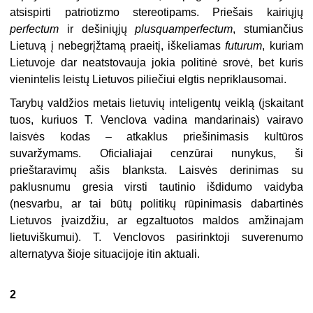
atsispirti patriotizmo stereotipams. Priešais kairiųjų
perfectum
ir dešiniųjų
plus
q
uamperfectum
, stumiančius
Lietuvą į nebe­grįžtamą praeitį, iškeliamas
futurum
, kuriam
Lietuvoje dar neatstovauja jokia politinė srovė, bet kuris
vienintelis leistų Lietuvos piliečiui elgtis nepriklausomai.
Tarybų valdžios metais lietuvių inteligentų veiklą (įskaitant
tuos, kuriuos T. Venclova vadina mandarinais) vairavo
laisvės kodas – atkak­lus priešinimasis kultūros
suvaržymams. Oficialiajai cenzūrai nunykus, ši
prieštaravimų ašis blanksta. Laisvės derinimas su
paklusnumu gresia virsti tautinio išdidumo vaidyba
(nesvarbu, ar tai būtų politikų rūpini­masis dabartinės
Lietuvos įvaizdžiu, ar egzaltuotos maldos amžinajam
lietuviškumui). T. Venclovos pasirinktoji suverenumo
alternatyva šioje situacijoje itin aktuali.
2