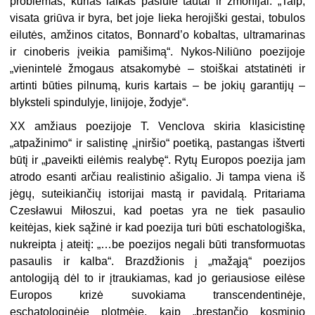
problemas, kurias laikas pasiūlė tautai ir žmonijai: „Taip,
visata griūva ir byra, bet joje lieka herojiški gestai, tobulos
eilutės, amžinos citatos, Bonnard’o kobaltas, ultramarinas
ir cinoberis įveikia pamišimą“. Nykos-Niliūno poezijoje
„vienintelė žmogaus atsakomybė – stoiškai atstatinėti ir
artinti būties pilnumą, kuris kartais – be jokių garantijų –
blyksteli spindulyje, linijoje, žodyje“.
XX amžiaus poezijoje T. Venclova skiria klasicistinę
„atpažinimo“ ir salistinę „įniršio“ poetiką, pastangas ištverti
būtį ir „paveikti eilėmis realybę“. Rytų Europos poezija jam
atrodo esanti arčiau realistinio ašigalio. Ji tampa viena iš
jėgų, suteikiančių istorijai mastą ir pavidalą. Pritariama
Czesławui Miłoszui, kad poetas yra ne tiek pasaulio
keitėjas, kiek sąžinė ir kad poezija turi būti eschatologiška,
nukreipta į ateitį: „…be poezijos negali būti transformuotas
pasaulis ir kalba“. Brazdžionis į „mažąją“ poezijos
antologiją dėl to ir įtraukiamas, kad jo geriausiose eilėse
Europos krizė suvokiama transcendentinėje,
eschatologinėje plotmėje, kaip „bręstančio kosminio