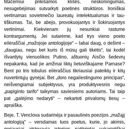
Mačerniui priki­šamos klišės, neskoningumas,
nesugebėjimas sutvarkyti poetinės struk­tūros. Ironiškai
vertinamas sovietmečio laureatų intelektualumas ir tau­
tiškumas. Tai, be abejo, provokuojantys ir šokiruojantys
vertinimai. Kiekvienam jų nesunkiai rastume
kontrargumentų. Jei sutarėme, kad trys vieno poeto
eilėraščiai „mažojoje antologijoje“ – labai daug, o dešimt –
„daugiau, negu bet kuris iš mūsų gali tikėtis“, tai kodėl
išvardytų vie­nuolikos Putino, aštuonių Aisčio šedevrų
nepakanka, kad jie amžinai liktų lietuviškajame Parnase?
Bent po tris tobulus eilėraščius tikriausiai pateiktų ir kitų
nuvertintųjų gynėjai. Bet „doro negailestingumo princi­pas“,
neišvengiamai subjektyvus, yra produktyvesnis negu
„papiginto tarifo“ taikymas saviesiems autoriams. Tai taip
pat „galėjimo nedaryti“ – nekartoti privalomų tiesų –
apraiška.
Beje, T. Venclova sudarinėja ir pasaulinės poezijos „mažąjį
antologiją“ – versdamas tuos poetus, kurie, jo akimis,
geriausiai atsto­vauja istorijos patikrintai vakarietiškai