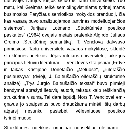
Lietuvoje. Naujos Idėjos sklido iš Tartu universiteto. Tuo
metu, kai Greimas telkė semiolingvistiniams tyrinėjimams
būsimosios Paryžiaus semiotikos mokyklos branduolį, čia
kas vasarą buvo analizuojamos „antrinės mode­liuojančios
sistemos“, Jurijaus Lotmano „Struktūrinės poetikos
paskaitos“ (1964) dvejais metais pralenkė Algirdo Juliaus
Greimo „Struktūrinę semantiką“. T. Venclova dalyvavo
pirmosiose Tartu universiteto vasaros mokyklose, skleidė
struktūrinės poetikos idėjas Vilniaus universitete, taikė jos
principus lietuvių literatūrai. T. Venclovos straipsniai „Erdvė
ir laikas Kristijono Donelaičio „Metuose“, „Eilėraščio
pusiausvyra“ (dviejų J. Baltrušaičio eilėraščių struktūrinė
analizė). „Trys Jurgio Baltrušaičio tekstai“ buvo pirmieji
bandymai aprašyti lietuvių autorių tekstus kaip reiškiančią
struktūrinę visumą. Tai darė įspūdį. Nors T. Venclovai emi­
gravus jo straipsnius buvo draudžiama minėti, šių darbų
atgarsį nesunku pastebėti vėlesniuose poetikos
tyrinėjimuose.
Struktūrinės poetikos principai nuosekliai plėtojami T.