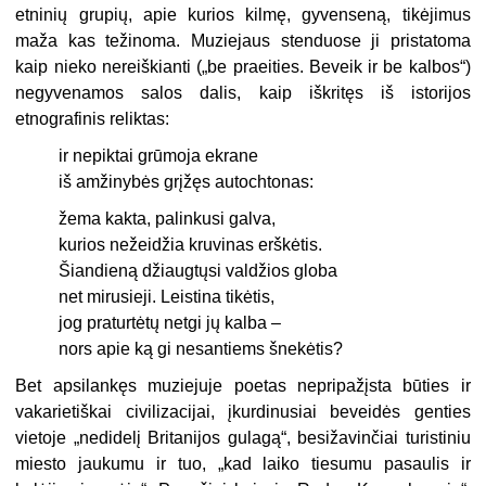
etninių grupių, apie kurios kilmę, gyvenseną, tikėjimus
maža kas težinoma. Muziejaus stenduose ji pristatoma
kaip nieko nereiškianti („be praeities. Beveik ir be kalbos“)
negyvenamos salos dalis, kaip iškritęs iš istorijos
etnografinis reliktas:
ir nepiktai grūmoja ekrane
iš amžinybės grįžęs autochtonas:
žema kakta, palinkusi galva,
kurios nežeidžia kruvinas erškėtis.
Šiandieną džiaugtųsi valdžios globa
net mirusieji. Leistina tikėtis,
jog praturtėtų netgi jų kalba –
nors apie ką gi nesantiems šnekėtis?
Bet apsilankęs muziejuje poetas nepripažįsta būties ir
vakarietiškai civilizacijai, įkurdinusiai beveidės genties
vietoje „nedidelį Britanijos gulagą“, besižavinčiai turistiniu
miesto jaukumu ir tuo, „kad laiko tiesumu pasaulis ir