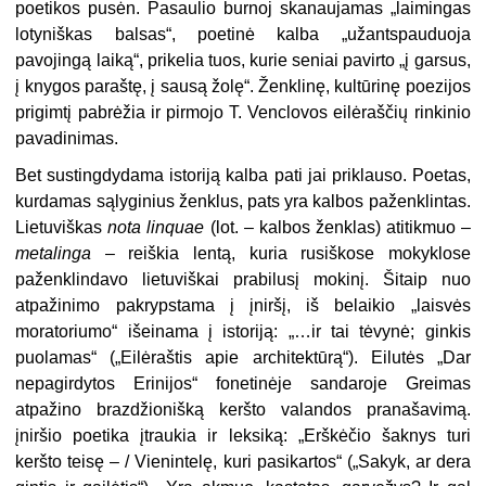
poetikos pusėn. Pasaulio burnoj skanaujamas „laimingas
lotyniškas balsas“, poetinė kalba „užantspauduoja
pavojingą laiką“, prikelia tuos, kurie seniai pavirto „į garsus,
į knygos paraštę, į sausą žolę“. Ženklinę, kultūrinę poezijos
prigimtį pabrėžia ir pirmojo T. Venclovos eilėraščių rinkinio
pavadinimas.
Bet sustingdydama istoriją kalba pati jai priklauso. Poetas,
kur­damas sąlyginius ženklus, pats yra kalbos paženklintas.
Lietuviškas
nota linquae
(lot. – kalbos ženklas) atitikmuo –
metalinga
– reiškia lentą, kuria rusiškose mokyklose
paženklindavo lietuviškai prabilusį mokinį. Šitaip nuo
atpažinimo pakrypstama į įniršį, iš belaikio „laisvės
moratoriumo“ išeinama į istoriją: „…ir tai tėvynė; ginkis
puolamas“ („Eilėraštis apie architektūrą“). Eilutės „Dar
nepagirdytos Erinijos“ fone­tinėje sandaroje Greimas
atpažino brazdžionišką keršto valandos pranašavimą.
įniršio poetika įtraukia ir leksiką: „Erškėčio šaknys turi
keršto teisę – / Vienintelę, kuri pasikartos“ („Sakyk, ar dera