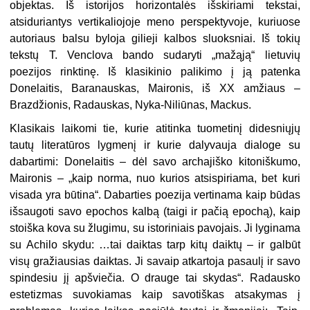
objektas. Iš istorijos horizontalės išskiriami tekstai,
atsiduriantys vertikaliojoje meno perspektyvoje, kuriuose
autoriaus balsu byloja gilieji kalbos sluoksniai. Iš tokių
tekstų T. Venclova bando sudaryti „mažąją“ lietuvių
poezijos rinktinę. Iš klasikinio palikimo į ją patenka
Donelaitis, Baranauskas, Maironis, iš XX amžiaus –
Brazdžio­nis, Radauskas, Nyka-Niliūnas, Mackus.
Klasikais laikomi tie, kurie atitinka tuometinį didesniųjų
tautų literatūros lygmenį ir kurie dalyvauja dialoge su
dabartimi: Donelaitis – dėl savo archajiško kitoniškumo,
Maironis – „kaip norma, nuo kurios atsispiriama, bet kuri
visada yra būtina“. Dabarties poezija vertinama kaip būdas
išsaugoti savo epochos kalbą (taigi ir pačią epochą), kaip
stoiška kova su žlugimu, su istoriniais pavojais. Ji lyginama
su Achilo skydu: …tai daiktas tarp kitų daiktų – ir galbūt
visų gražiausias daiktas. Ji savaip atkartoja pasaulį ir savo
spindesiu jį apšviečia. O drauge tai skydas“. Radausko
estetizmas suvokiamas kaip savotiškas atsakymas į