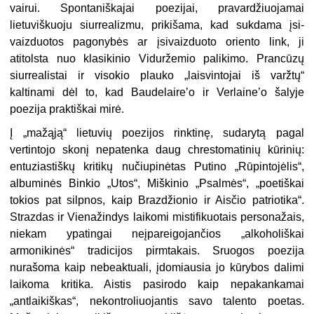
vairui. Spontaniškajai poezijai, pravar­džiuojamai
lietuviškuoju siurrealizmu, prikišama, kad sukdama įsi­
vaizduotos pagonybės ar įsivaizduoto oriento link, ji
atitolsta nuo klasikinio Viduržemio palikimo. Prancūzų
siurrealistai ir visokio plauko „laisvintojai iš varžtų“
kaltinami dėl to, kad Baudelaire’o ir Verlaine’o šalyje
poezija praktiškai mirė.
Į „mažąją“ lietuvių poezijos rinktinę, sudarytą pagal
vertintojo skonį nepatenka daug chrestomatinių kūrinių:
entuziastiškų kritikų nučiu­pinėtas Putino „Rūpintojėlis“,
albuminės Binkio „Utos“, Miškinio „Psalmės“, „poetiškai
tokios pat silpnos, kaip Brazdžionio ir Aisčio patriotika“.
Strazdas ir Vienažindys laikomi mistifikuotais personažais,
niekam ypatingai neįpareigojančios „alkoholiškai
armonikinės“ tradici­jos pirmtakais. Sruogos poezija
nurašoma kaip nebeaktuali, įdomiausia jo kūrybos dalimi
laikoma kritika. Aistis pasirodo kaip nepakankamai
„antlaikiškas“, nekontroliuojantis savo talento poetas.