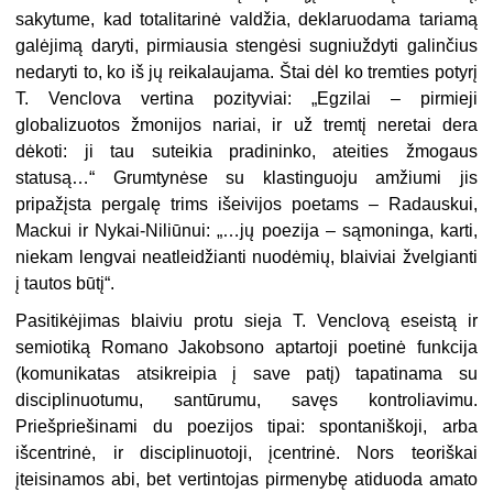
sakytume, kad totalitarinė valdžia, deklaruodama tariamą
galėjimą daryti, pirmiausia stengėsi sugniuždyti galinčius
nedaryti to, ko iš jų reikalaujama. Štai dėl ko tremties potyrį
T. Venclova vertina pozityviai: „Egzilai – pirmieji
globalizuotos žmonijos nariai, ir už tremtį neretai dera
dėkoti: ji tau suteikia pradininko, ateities žmogaus
statusą…“ Grumtynėse su klastinguoju amžiumi jis
pripažįsta pergalę trims išeivijos poetams – Radauskui,
Mackui ir Nykai-Niliūnui: „…jų poezija – sąmoninga, karti,
niekam lengvai neatleidžianti nuodėmių, blaiviai žvelgianti
į tautos būtį“.
Pasitikėjimas blaiviu protu sieja T. Venclovą eseistą ir
semiotiką Romano Jakobsono aptartoji poetinė funkcija
(komunikatas atsikreipia į save patį) tapatinama su
disciplinuotumu, santūrumu, savęs kontroliavimu.
Priešpriešinami du poezijos tipai: spontaniškoji, arba
išcentrinė, ir disciplinuotoji, įcentrinė. Nors teoriškai
įteisinamos abi, bet vertintojas pirmenybę atiduoda amato