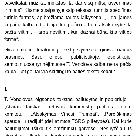
paveikslai, muzika, mokslas: tai dar visų mūsų gyvenimas
ir mirtis“. Kitame straipsnyje kaip tekstas, turintis specifines
turinio formas, apibrėžiama tautos laikysena: „…dalijamės
ta pačia kalba ir tradicija, tuo pačiu darbu ir atsakomybe, ta
pačia viltimi, – arba neviltimi, kuri dažnai būna kita vilties
forma“.
Gyvenimo ir literatūrinių tekstų sąveikoje gimsta naujos
prasmės. Savo eilėse, publicistikoje, eseistikoje,
semiotiniuose tyrinėjimuose T. Venclova kalba ne ta pačia
kalba. Bet gal tai yra skirtingi to paties teksto kodai?
1
T. Venclovos elgsenos tekstas paliudytas ir popieriuje –
„Atviras laiškas Lietuvos komunistų partijos centro
komitetui“, „Atsakymas Vincui Trumpai“, „Pareiškimas
spaudai ir radijui“ (dėl atimtos TSRS pilietybės). Kai kurie
paliudijimai išliko tik amžininkų galvose. Nesiryžčiau iš
atminties atkurti jo kontrargumentų viešame neišėjusio