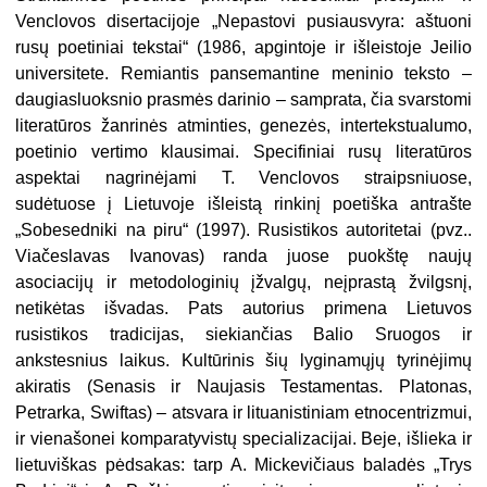
Venclovos disertacijoje „Nepastovi pusiausvyra: aštuoni
rusų poetiniai tekstai“ (1986, apgintoje ir išleistoje Jeilio
universitete. Remiantis pansemantine meninio teksto –
daugiasluoksnio prasmės darinio – samprata, čia svarstomi
literatūros žanrinės atminties, genezės, intertekstualumo,
poetinio vertimo klausimai. Specifiniai rusų literatūros
aspektai nagrinė­jami T. Venclovos straipsniuose,
sudėtuose į Lietuvoje išleistą rinkinį poetiška antrašte
„Sobesedniki na piru“ (1997). Rusistikos autoritetai (pvz..
Viačeslavas Ivanovas) randa juose puokštę naujų
asociacijų ir metodologinių įžvalgų, neįprastą žvilgsnį,
netikėtas išvadas. Pats auto­rius primena Lietuvos
rusistikos tradicijas, siekiančias Balio Sruogos ir
ankstesnius laikus. Kultūrinis šių lyginamųjų tyrinėjimų
akiratis (Senasis ir Naujasis Testamentas. Platonas,
Petrarka, Swiftas) – atsvara ir litua­nistiniam etnocentrizmui,
ir vienašonei komparatyvistų specializacijai. Beje, išlieka ir
lietuviškas pėdsakas: tarp A. Mickevičiaus baladės „Trys