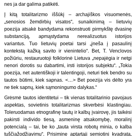
nes ja dar galima patikėti.
Į kitą totalitarizmo iššūkį – archajiškos visuomenės,
„senosios žemdirbių visatos“, sunaikinimą – lietuvių
poezija atsakė bandydama rekonstruoti pirmykštę dvasinę
substanciją, apmąstydama nerealizuotus istorijos
variantus. Tuo lietuvių poetai tarsi „įneša į pasaulinį
kontekstą kažką savito ir vienintelio“. Bet, T. Venclovos
požiūriu, restauruotoji folklorinė Lietuva „nepajėgia ir netgi
nenori dorotis su dabartimi, irsti istorijos subjektu“. „Tokia
poezija, net autentiškoji ir talentingoji, neturi tiek bendro su
tautos būtimi, kiek sapnas. <…> Bet poezija vis dėlto yra
ne tiek sapnų, kiek sąmoningumo dalykas.“
Grėsmė tautos identitetui – tik vienas totalitarinio pavojaus
aspektas, sovietinis totalitarizmas skverbėsi klastingiau.
Toleruodamas etnografinę tautų ir kalbų įvairovę, jis taikėsi
pakirsti individo tiesą, asmeninę atsakomybę, moralinį
potencialą – tai, be ko „tauta virsta robotų minia, o kalba
tuščiažodžiavimu“. Prisiminę aptartąjį semiotinį kvadratą,