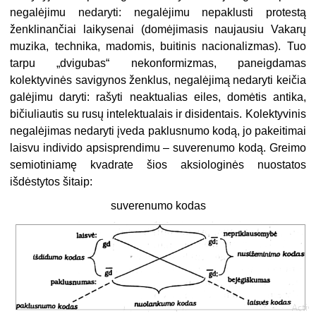
negalėjimu nedaryti: negalėjimu nepaklusti protestą
ženklinančiai laikysenai (domėjimasis naujausiu Vakarų
muzika, technika, madomis, buitinis nacionalizmas). Tuo
tarpu „dvigubas“ nekonformizmas, paneigdamas
kolektyvinės savigynos ženklus, negalėjimą nedaryti keičia
galėjimu daryti: rašyti neaktualias eiles, domėtis antika,
bičiuliautis su rusų intelektualais ir disidentais. Kolek­tyvinis
negalėjimas nedaryti įveda paklusnumo kodą, jo pakeitimai
laisvu individo apsisprendimu – suverenumo kodą. Greimo
semiotiniamę kvadrate šios aksiologinės nuostatos
išdėstytos šitaip:
suverenumo kodas