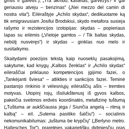
gintis ir gailėtis“), „Yra akmuo, kastetas, garvežys? Ir gal
geriausiu atveju – ben­zinas“ („Nei mezzo del camin di
nostra vita“). Eilėraštyje „Achilo skydas“, dedikuotame ką
tik emigravusiam Josifui Brodskiui, skydo metafora susieja
rašymo ir rezistencijos izotopijas: skydas – popieriaus
lapas su eilėmis („Vietoje gamtos – / Tik baltas skydas,
nebūtį nusvėręs“) ir skydas – ginklas nuo melo ir
susitaikymo.
Skaitydami poezijos tekstą kaip nuoseklų pasakojimą,
sakytume, kad knygų „Kalbos ženklas“ ir „Achilo skydas“
eilėraščiai priklauso kompetencijos įgijimo fazei, o
„Tankėjanti šviesa“ – atlikties ir sankci­jos fazei. Teminė
pastarojo rinkinio ir vėlesniųjų eilėraščių ašis – tremties
motyvas. Utopinį rojų, išsilukštenusį iš gyvos kalbos,
pakeičia svetimos erdvės koordinatės, metafizinę tuštumą
(„Tuštuma ar aukščiausia jėga / Siunčia angelą – ritmą ir
kalbą“ – eil. „Sutema pasitiko šalčiu“) – socialinis
nekomunikabilumas: „tuštuma be krypčių“ („Berlyno metro.
Hallesches Tor“), praretėjęs vakarietiškų didmiesčių oras