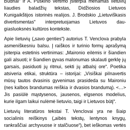
Budriai“ ir A. Puškino vertimo įsiterpia menamas lietuvių
liaudies bala­džių tekstas, Didžiosios Lietuvos
Kunigaikštijos istorinės realijos. J. Brodskio „Lietuviškasis
divertismentas“ interpretuojamas Lietuvos dau­
giasluoksnės kultūros kontekste.
Apie lietuvių („savo genties“) autorius T. Venclova prabyla
asmeniškesniu balsu. Į raiškos ir turinio formų aprašymą
įsiterpia estetinis vertinimas: „Maironio eilėmis ir šiandien
gali alsuoti; ir šiandien gyvas malonumas skalauti gerklę jų
garsais, pasiduoti jų ritmui, sekti jų atbalsį ore“. Poetika
atsiveria etikai, struktūra – istorijai: „Visiškai pilnavertis
mūsų tautos dvasi­nis gyvenimas prasideda su Maironiu
(nes kalbos brandumas reiškia ir dvasios brandumą). <…>
Jis pasiūlė mąstysenos, jausenos, elgsenos modelius,
kurie ilgam laikui nulėmė lietuvio, taigi ir Lietuvos būtį“.
Lietuvių literatūros tekstai T. Venclovai yra ne šiaip
socialinis reiškinys („aibės tekstų, lentynos knygų,
rankraščiai archyvuose ir stalčiuose“), bet ieškomas vertės