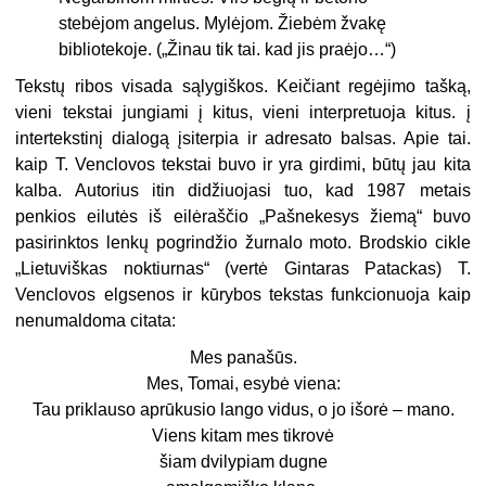
stebėjom angelus. Mylėjom. Žiebėm žvakę
bibliotekoje. („Žinau tik tai. kad jis praėjo…“)
Tekstų ribos visada sąlygiškos. Keičiant regėjimo tašką,
vieni tekstai jungiami į kitus, vieni interpretuoja kitus. į
intertekstinį dialogą įsiterpia ir adresato balsas. Apie tai.
kaip T. Venclovos tekstai buvo ir yra girdimi, būtų jau kita
kalba. Autorius itin didžiuojasi tuo, kad 1987 metais
penkios eilutės iš eilėraščio „Pašnekesys žiemą“ buvo
pasirinktos lenkų pogrindžio žurnalo moto. Brodskio cikle
„Lietuviškas noktiurnas“ (vertė Gintaras Patackas) T.
Venclovos elgsenos ir kūrybos tekstas funkcionuoja kaip
nenumaldoma citata:
Mes panašūs.
Mes, Tomai, esybė viena:
Tau priklauso aprūkusio lango vidus, o jo išorė – mano.
Viens kitam mes tikrovė
šiam dvilypiam dugne