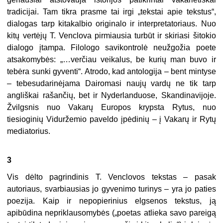
tradicijai. Tam tikra prasme tai irgi „tekstai apie tekstus“,
dialogas tarp kitakalbio originalo ir interpretatoriaus. Nuo
kitų vertėjų T. Venclova pirmiausia turbūt ir skiriasi šitokio
dialogo įtampa. Filologo savikontrolė neužgožia poete
atsakomybės: „…verčiau veikalus, be kurių man buvo ir
tebėra sunki gyventi“. Atrodo, kad antologija – bent mintyse
– tebesudarinėjama Dairomasi naujų vardų ne tik tarp
angliškai rašančių, bet ir Nyderlanduose, Skandinavijoje.
Žvilgsnis nuo Vakarų Europos krypsta Rytus, nuo
tiesioginių Viduržemio paveldo įpėdinių – į Vakarų ir Rytų
mediatorius.
3
Vis dėlto pagrindinis T. Venclovos tekstas – pasak
autoriaus, svar­biausias jo gyvenimo turinys – yra jo paties
poezija. Kaip ir nepopierinius elgsenos tekstus, ją
apibūdina nepriklausomybės („poetas atlieka savo pareigą