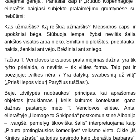
kalėjimai gerėja“. Panašiai kaip ir „Ruduo Kopen­hagoje“,
eilėraštis baigiasi subjekto pralaimėjimu grumtynėse su
nebū­timi:
Kas užmarštis? Ką reiškia užmarštis? Klepsidros capsi ir
upokšniai bėga. Siūbuoja lempa, žybsi neviltis šalia
ankštos visatos arba nieko. Smiltainio plokštės, prieplauka,
naktis, ženklai ant vėjo. Brėžiniai ant sniego.
Tačiau T. Venclovos tekstuose pralaimėjimas dažnai yra tik
ryžto prielaida, o neviltis – tik vilties forma. Taip pat ir
poezijoje: „vilties nėra. / Yra dalykų, svarbesnių už viltį“
(„Prieš liepos vidurį Paryžius tuščias“).
Beje, „dvilypės nuotraukos“ principas, kai aprašomas
objektas įtraukia­mas į kelis kultūros kontekstus, gana
dažnas pastarojo meto T. Venclovos eilėse. Antai
eilėraštyje „Homage to Shkiperia“ postkomunistinė Albanija
– „vargšė, pernelyg tikroviška šalis“ interpretuojama kaip
„Plauto protin­giausios komedijos“ veiksmo vieta. Cikle „Iš
Kinijos užrašų“ autorius pasirodo kaip „beraštis barbaras“,