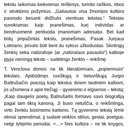
tekstu laikomas kiekvienas reiškinys, turintis raiškos, ribos
ir struktūros požymius. „Galiausiai visa žmonijos kultūra
pasirodo besanti didžiulis vientisas tekstas.“ Tekstas
suvokiamas kaip pranešimas, kurį individas ar
bendruomenė perduoda įmanomam adresatui. Bet kad
būtų pripažintas tekstu, pranešimas, Pasak Jurijaus
Lotmano, privalo būti bent du sykius užkoduotas. Skirtingų
ženklų seka natūralioje (ar „natūralaus pasaulio“) kalboje
įgyja vieningą teksto – sudėtingo ženklo – reikšmę.
T. Venclova domisi ne tik literatūriniais, „popieriniais“
tekstais. Apibūdinęs rusiškąją ir lietuviškąją Jurgio
Baltrušaičio poeziją kaip tekstus dviem tautinėm kalbom,
jis užsimena ir apie trečiąjį – gyvenimo ir elgsenos – tekstą:
„Kaip daugelis poetų, Baltrušaitis formavo savo biografiją
pagal tam tikrą kanoną. Ji buvo netuščia, o reikšminga,
virto ženklu būsimoms kartoms. Tą gyvenimo tekstą lėmė
etiniai sprendimai, jį sudarė veiklos stilius, gestai, poelgiai,
netgi tylėjimo periodai. <…> Nes kultūra – ne tik knygos,