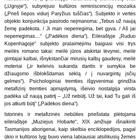
(„Ugnyje“), subyrėjusi kultūros reminiscencijų mozaika
(„Prieš liepos vidurį Paryžius tuščias“). Subjekto ir vertės
objekto konjunkcija pasirodo neįmanoma: „Tebus už naują
žemę padėkota. / Ji man neperregima, bet gyva. / Aš jai
neperregimas…“ („Padėkos diena“). Eilėraštyje „Ruduo
Kopenhagoje“ subjekto pralaimėjimu baigiasi visi trys
meilės romano takai: meilė jūros atskirtai tėvynei, meilė
gimtajai kalbai, išnykstančiai mirusių kalbų gaudesy, meilė
moteriai („ir keleivis sukanda dantis ir sumykia be
džiaugsmo išblokšdamas sėklą / į nuvargintų įsčių
gelmes“). Psi­chologiniai tremties išgyvenimai grindžia
metafizinį tremties apmąstymą, išeivio nostalgija virsta
padėka už naują patirtį – „Už nebūtį. Už tai, kad Tu gali iš
jos atkurti būtį“ („Padėkos diena“).
Istorinės ir metafizinės nebūties priešstata plėtojama
eilėraštyje „Muziejus Hobarte“, XIX amžiuje išnaikinti
Tasmanijos aborigenai, kaip skelbia enciklopedijos, pagal
ūkio ir kultūros lygį buvo viena labiausiai atsilikusių žemės