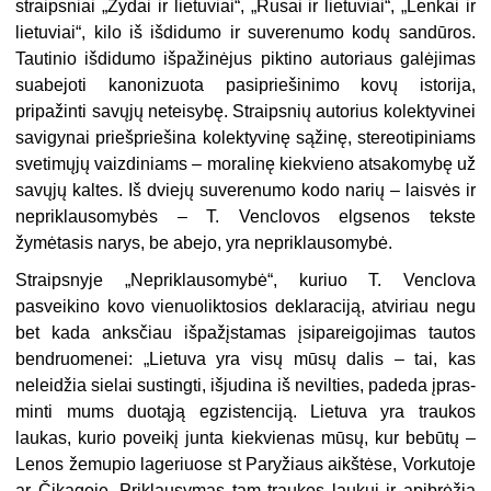
straipsniai „Žydai ir lietuviai“, „Rusai ir lietuviai“, „Lenkai ir
lietuviai“, kilo iš išdidumo ir suverenumo kodų sandūros.
Tautinio išdidumo išpažinėjus piktino autoriaus galėji­mas
suabejoti kanonizuota pasipriešinimo kovų istorija,
pripažinti savųjų neteisybę. Straipsnių autorius kolektyvinei
savigynai priešpriešina kolek­tyvinę sąžinę, stereotipiniams
svetimųjų vaizdiniams – moralinę kiekvieno atsakomybę už
savųjų kaltes. Iš dviejų suverenumo kodo narių – laisvės ir
nepriklausomybės – T. Venclovos elgsenos tekste
žymėtasis narys, be abejo, yra nepriklausomybė.
Straipsnyje „Nepriklausomybė“, kuriuo T. Venclova
pasveikino kovo vienuoliktosios deklaraciją, atviriau negu
bet kada anksčiau išpažįsta­mas įsipareigojimas tautos
bendruomenei: „Lietuva yra visų mūsų dalis – tai, kas
neleidžia sielai sustingti, išjudina iš nevilties, padeda įpras­
minti mums duotąją egzistenciją. Lietuva yra traukos
laukas, kurio poveikį junta kiekvienas mūsų, kur bebūtų –
Lenos žemupio lageriuose st Paryžiaus aikštėse, Vorkutoje
ar Čikagoje. Priklausymas tam traukos laukui ir apibrėžia