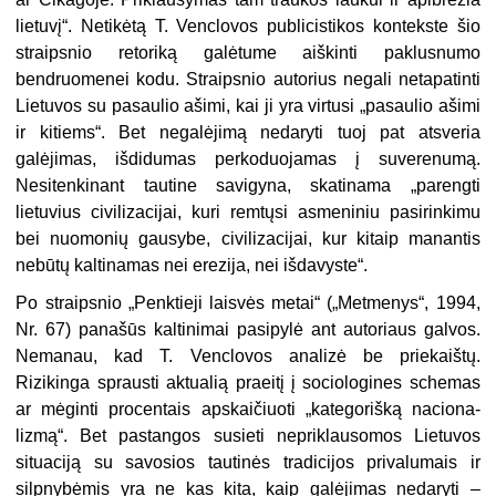
lietuvį“. Netikėtą T. Venclovos publicistikos konteks­te šio
straipsnio retoriką galėtume aiškinti paklusnumo
bendruomenei kodu. Straipsnio autorius negali netapatinti
Lietuvos su pasaulio ašimi, kai ji yra virtusi „pasaulio ašimi
ir kitiems“. Bet negalėjimą nedaryti tuoj pat atsveria
galėjimas, išdidumas perkoduojamas į suverenumą.
Nesiten­kinant tautine savigyna, skatinama „parengti
lietuvius civilizacijai, kuri remtųsi asmeniniu pasirinkimu
bei nuomonių gausybe, civilizacijai, kur kitaip manantis
nebūtų kaltinamas nei erezija, nei išdavyste“.
Po straipsnio „Penktieji laisvės metai“ („Metmenys“, 1994,
Nr. 67) panašūs kaltinimai pasipylė ant autoriaus galvos.
Nemanau, kad T. Venclovos analizė be priekaištų.
Rizikinga sprausti aktualią praeitį į socio­logines schemas
ar mėginti procentais apskaičiuoti „kategorišką naciona­
lizmą“. Bet pastangos susieti nepriklausomos Lietuvos
situaciją su savo­sios tautinės tradicijos privalumais ir
silpnybėmis yra ne kas kita, kaip galėjimas nedaryti –