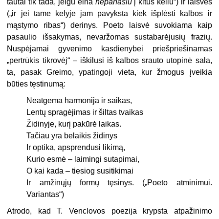
tautai tik tada, jeigu eina
nepanašiu
į kitus keliu“) ir laisvės
(„ir jei tame kelyje jam pavyksta kiek išplėsti kalbos ir
mąstymo ribas“) derinys. Poeto laisvė suvokiama kaip
pasaulio išsakymas, nevaržomas sustabarėjusių frazių.
Nuspėjamai gyvenimo kasdienybei priešpriešina­mas
„pertrūkis tikrovėj“ – iškilusi iš kalbos srauto utopinė sala,
ta, pasak Greimo, ypatingoji vieta, kur žmogus įveikia
būties tęstinumą:
Neatgema harmonija ir saikas,
Lentų spragėjimas ir šiltas tvaikas
Židinyje, kurį pakūrė laikas.
Tačiau yra belaikis židinys
Ir optika, apsprendusi likimą,
Kurio esmė – laimingi sutapimai,
O kai kada – tiesiog susitikimai
Ir amžinųjų formų tęsinys. („Poeto atminimui.
Variantas“)
Atrodo, kad T. Venclovos poezija krypsta atpažinimo