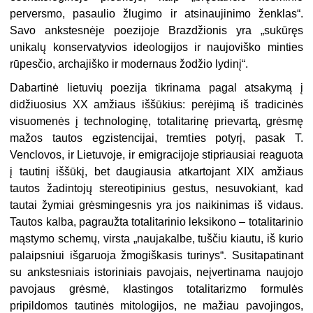
perversmo, pasaulio žlugimo ir atsinaujinimo ženklas“.
Savo ankstesnėje poezijoje Brazdžionis yra „sukūręs
unikalų konservatyvios ideologijos ir naujoviško minties
rūpesčio, archajiško ir modernaus žodžio lydinį“.
Dabartinė lietuvių poezija tikrinama pagal atsakymą į
didžiuosius XX amžiaus iššūkius: perėjimą iš tradicinės
visuomenės į technologinę, totalitarinę prievartą, grėsmę
mažos tautos egzistencijai, tremties potyrį, pasak T.
Venclovos, ir Lietuvoje, ir emigracijoje stipriausiai reaguota
į tautinį iššūkį, bet daugiausia atkartojant XIX amžiaus
tautos žadintojų stereotipinius gestus, nesuvokiant, kad
tautai žymiai grėsmingesnis yra jos naikinimas iš vidaus.
Tautos kalba, pagraužta totalitarinio leksikono – totalitarinio
mąstymo schemų, virsta „naujakalbe, tuščiu kiautu, iš kurio
palaipsniui išgaruoja žmogiškasis turinys“. Susitapatinant
su ankstesniais istoriniais pavojais, neįvertinama naujojo
pavojaus grėsmė, klastingos totalitarizmo formulės
pripildomos tautinės mitologijos, ne mažiau pavojingos,