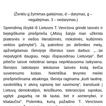
(Ženklu g žymimas galėjimas, d – darymas, g –
negalėjimas. 3 – nedarymas.)
Sprendimą išvykti iš Lietuvos T. Venclova grindė laisvės ir
bejėgiškume priešprieša („Mūsų šalyje man užkirsta
platesnės ir viešos literatūrinės, mokslinės, kultūrinės
veiklos galimybė“). Ją patvirtino po dešimties metų,
apžvelgdamas išeivijoje išleistus savo darbus: „…tai
nepalyginti daugiau, negu išspausdinau Lietuvoje“. Bet
piliečio laisvė nebūtinai tampa nepriklausoma laikysena.
Išeivijos laikotarpio tekstuose laisvės kodą keičia
suverenumo kodas. Nekritiškai tėvynės meilei
priešpriešinama atsakinga. Išeivija raginama „kurti tautinę,
savikritišką ir atvirą sąmonę bei savimonę“, transliuoti į
Lietuvą demokratijos, teisiškumo, tolerancijos sąvokas,
ugdyti „pagarbą ne tik tautai, bet ir asmenybei, ir
kitataučiui“. Polemika, kurią pažadino T. Venclovos