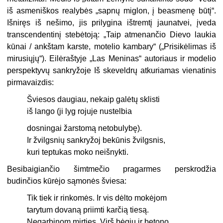
iš asmeniškos realybės „sapnų miglon, į beasmenę būtį“.
Išniręs iš nešimo, jis prilygina ištremtį jau­natvei, įveda
transcendentinį stebėtoją: „Taip atmenančio Dievo laukia
kūnai / ankštam karste, motelio kambary“ („Prisikėlimas iš
mirusiųjų“). Eilėraštyje „Las Meninas“ autoriaus ir modelio
perspektyvų sankryžoje Iš skeveldrų atkuriamas vienatinis
pirmavaizdis:
Šviesos daugiau, nekaip galėtų sklisti
iš lango (ji lyg rojuje nustelbia
dosningai žarstomą netobulybę).
Ir žvilgsnių sankryžoj bekūnis žvilgsnis,
kuri teptukas moko neišnykti.
Besibaigiančio šimtmečio pragarmes perskrodžia
budinčios kūrėjo sąmonės šviesa:
Tik tiek ir rinkomės. Ir vis dėlto mokėjom
tarytum dovaną priimti karčią tiesą.
Negarbinom mirties. Virš bėgių ir betono