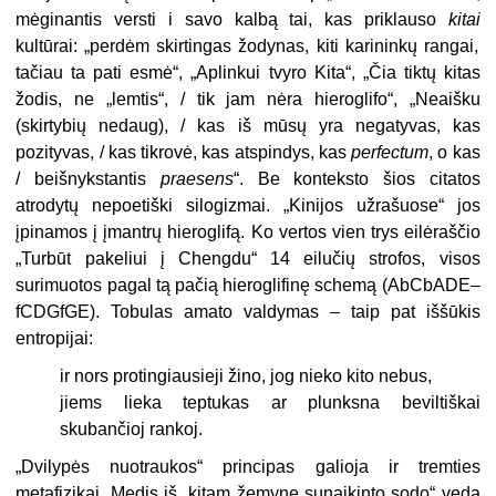
mėginantis versti i savo kalbą tai, kas priklauso
kitai
kultūrai: „perdėm skirtingas žodynas, kiti karininkų rangai,
tačiau ta pati esmė“, „Aplinkui tvyro Kita“, „Čia tiktų kitas
žodis, ne „lemtis“, / tik jam nėra hieroglifo“, „Neaišku
(skirtybių nedaug), / kas iš mūsų yra negatyvas, kas
pozityvas, / kas tikrovė, kas atspindys, kas
perfectum
, o kas
/ beišnykstantis
praesens
“. Be konteksto šios citatos
atrodytų nepoetiški silogizmai. „Kinijos užrašuose“ jos
įpinamos į įmantrų hieroglifą. Ko vertos vien trys eilėraščio
„Turbūt pakeliui į Chengdu“ 14 eilučių strofos, visos
surimuotos pagal tą pačią hieroglifinę schemą (AbCbADE–
fCDGfGE). Tobulas amato valdymas – taip pat iššūkis
entropijai:
ir nors protingiausieji žino, jog nieko kito nebus,
jiems lieka teptukas ar plunksna beviltiškai
skubančioj rankoj.
„
Dvilypės nuotraukos“ principas galioja ir tremties
metafizikai. Medis iš „kitam žemyne sunaikinto sodo“ veda