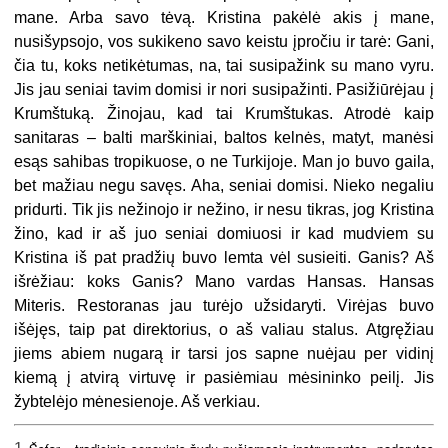
mane. Arba savo tėvą. Kristina pakėlė akis į mane,
nusišypsojo, vos sukikeno savo keistu įpročiu ir tarė: Gani,
čia tu, koks netikėtumas, na, tai susipažink su mano vyru.
Jis jau seniai tavim domisi ir nori susipažinti. Pasižiūrėjau į
Krumštuką. Žinojau, kad tai Krumštukas. Atrodė kaip
sanitaras – balti marškiniai, baltos kelnės, matyt, manėsi
esąs sahibas tropikuose, o ne Turkijoje. Man jo buvo gaila,
bet mažiau negu savęs. Aha, seniai domisi. Nieko negaliu
pridurti. Tik jis nežinojo ir nežino, ir nesu tikras, jog Kristina
žino, kad ir aš juo seniai domiuosi ir kad mudviem su
Kristina iš pat pradžių buvo lemta vėl susieiti. Ganis? Aš
išrėžiau: koks Ganis? Mano vardas Hansas. Hansas
Miteris. Restoranas jau turėjo užsidaryti. Virėjas buvo
išėjęs, taip pat direktorius, o aš valiau stalus. Atgręžiau
jiems abiem nugarą ir tarsi jos sapne nuėjau per vidinį
kiemą į atvirą virtuvę ir pasiėmiau mėsininko peilį. Jis
žybtelėjo mėnesienoje. Aš verkiau.