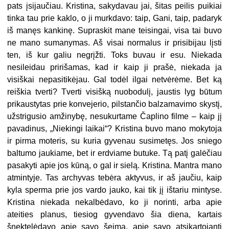
pats įsijaučiau. Kristina, sakydavau jai, šitas peilis puikiai
tinka tau prie kaklo, o ji murkdavo: taip, Gani, taip, padaryk
iš manęs kankinę. Supraskit mane teisingai, visa tai buvo
ne mano sumanymas. Aš visai normalus ir prisibijau lįsti
ten, iš kur galiu negrįžti. Toks buvau ir esu. Niekada
nesileidau pririšamas, kad ir kaip ji prašė, niekada ja
visiškai nepasitikėjau. Gal todėl ilgai netvėrėme. Bet ką
reiškia tverti? Tverti visišką nuobodulį, jaustis lyg būtum
prikaustytas prie konvejerio, pilstančio balzamavimo skystį,
užstrigusio amžinybę, nesukurtame Čaplino filme – kaip jį
pavadinus, „Niekingi laikai“? Kristina buvo mano mokytoja
ir pirma moteris, su kuria gyvenau susimetęs. Jos sniego
baltumo jaukiame, bet ir erdviame butuke. Tą patį galėčiau
pasakyti apie jos kūną, o gal ir sielą. Kristina. Mantra mano
atmintyje. Tas archyvas tebėra aktyvus, ir aš jaučiu, kaip
kyla sperma prie jos vardo jauko, kai tik jį ištariu mintyse.
Kristina niekada nekalbėdavo, ko ji norinti, arba apie
ateities planus, tiesiog gyvendavo šia diena, kartais
šnektelėdavo apie savo šeimą, apie savo atsikartojantį