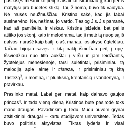
pasikišęs mėsininko peilį ir atsainiai ištraukiau jį, kad jiems
matytųsi pro būdelės stiklą. Tai, žinoma, buvo tik vaidyba.
Nė musės neužmuščiau. Kristina sakė, kad jis labai
susinervino. Ne, nežinau jo vardo. Tiesiog Jis. Jis pamanė,
kad aš pamišėlis, ir viskas. Kristina įsižeidė, bet peilis
atitiko jos skonį, kaip ir melodrama, tad ji metė tą nuopisą iš
galvos, nurašė kaip bailį, o aš, manau, jos akyse ūgtelėjau.
Tačiau bijojau savęs ir kitą naktį išmečiau peilį į upę.
Išsviedžiau nuo tilto aukštai į viršų ir jam leidžiantis,
žybtelėjus mėnesienoje, tarsi sulėtintai, prisiminiau tą
melodiją apie laimę ir
tristeza
, ir prisiminiau tą kitą
3
Tristezą
, ir morfiną, ir plunksną, krentančią į vandenyną, ir
pravirkau.
Praslinko metai. Labai geri metai, kaip dainavo gaujos
4
princas
. Ir tada vieną dieną Kristinos bute pasirodė toks
mano draugas. Pavadinkim jį Tedu. Mudu buvom grynai
atsitiktiniai draugai – kartu studijavom universitete. Tedas
buvo politinis aktyvistas. Tikras lyderis ir visai