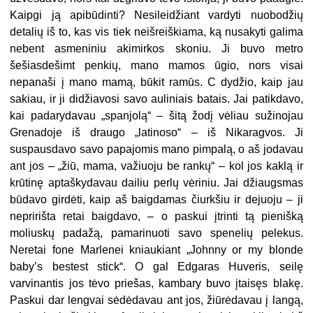
Kaipgi ją apibūdinti? Nesileidžiant vardyti nuobodžių
detalių iš to, kas vis tiek neišreiškiama, ką nusakyti galima
nebent asmeniniu akimirkos skoniu. Ji buvo metro
šešiasdešimt penkių, mano mamos ūgio, nors visai
nepanaši į mano mamą, būkit ramūs. C dydžio, kaip jau
sakiau, ir ji didžiavosi savo auliniais batais. Jai patikdavo,
kai padarydavau „spanjolą“ – šitą žodį vėliau sužinojau
Grenadoje iš draugo „latinoso“ – iš Nikaragvos. Ji
suspausdavo savo papajomis mano pimpalą, o aš jodavau
ant jos – „žiū, mama, važiuoju be rankų“ – kol jos kaklą ir
krūtinę aptaškydavau dailiu perlų vėriniu. Jai džiaugsmas
būdavo girdėti, kaip aš baigdamas čiurkšiu ir dejuoju – ji
nepririšta retai baigdavo, – o paskui įtrinti tą pienišką
moliuskų padažą, pamarinuoti savo spenelių pelekus.
Neretai fone Marlenei kniaukiant „Johnny or my blonde
baby’s bestest stick“. O gal Edgaras Huveris, seilę
varvinantis jos tėvo priešas, kambary buvo įtaisęs blakę.
Paskui dar lengvai sėdėdavau ant jos, žiūrėdavau į langą,