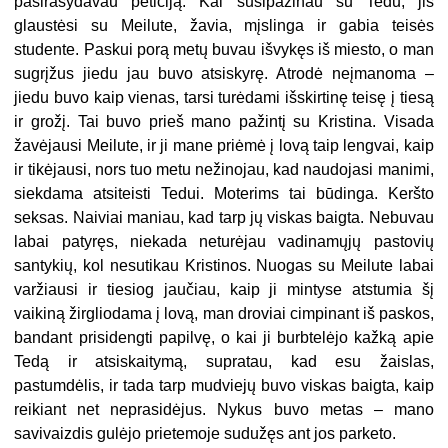
pasirašydavau peticiją. Kai susipažinau su Tedu, jis
glaustėsi su Meilute, žavia, mįslinga ir gabia teisės
studente. Paskui porą metų buvau išvykęs iš miesto, o man
sugrįžus jiedu jau buvo atsiskyrę. Atrodė neįmanoma –
jiedu buvo kaip vienas, tarsi turėdami išskirtinę teisę į tiesą
ir grožį. Tai buvo prieš mano pažintį su Kristina. Visada
žavėjausi Meilute, ir ji mane priėmė į lovą taip lengvai, kaip
ir tikėjausi, nors tuo metu nežinojau, kad naudojasi manimi,
siekdama atsiteisti Tedui. Moterims tai būdinga. Keršto
seksas. Naiviai maniau, kad tarp jų viskas baigta. Nebuvau
labai patyręs, niekada neturėjau vadinamųjų pastovių
santykių, kol nesutikau Kristinos. Nuogas su Meilute labai
varžiausi ir tiesiog jaučiau, kaip ji mintyse atstumia šį
vaikiną žirgliodama į lovą, man droviai cimpinant iš paskos,
bandant prisidengti papilvę, o kai ji burbtelėjo kažką apie
Tedą ir atsiskaitymą, supratau, kad esu žaislas,
pastumdėlis, ir tada tarp mudviejų buvo viskas baigta, kaip
reikiant net neprasidėjus. Nykus buvo metas – mano
savivaizdis gulėjo prietemoje sudužęs ant jos parketo.