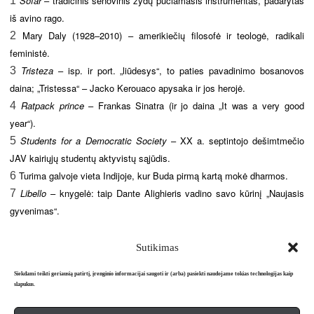
Šofar
– tradicinis senovinis žydų pučiamasis instrumentas, padarytas
1
iš avino rago.
Mary Daly (1928–2010) – amerikiečių filosofė ir teologė, radikali
2
feministė.
Tristeza
– isp. ir port. „liūdesys“, to paties pavadinimo bosanovos
3
daina; „Tristessa“ – Jacko Kerouaco apysaka ir jos herojė.
Ratpack prince
– Frankas Sinatra (ir jo daina „It was a very good
4
year“).
Students for a Democratic Society
– XX a. septintojo dešimtmečio
5
JAV kairiųjų studentų aktyvistų sąjūdis.
Turima galvoje vieta Indijoje, kur Buda pirmą kartą mokė dharmos.
6
Libello
– knygelė: taip Dante Alighieris vadino savo kūrinį „Naujasis
7
gyvenimas“.
Sutikimas
Siekdami teikti geriausią patirtį, įrenginio informacijai saugoti ir (arba) pasiekti naudojame tokias technologijas kaip
slapukus.