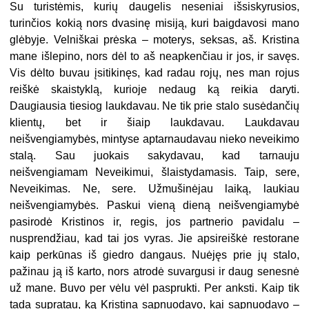
Su turistėmis, kurių daugelis neseniai išsiskyrusios,
turinčios kokią nors dvasinę misiją, kuri baigdavosi mano
glėbyje. Velniškai prėska – moterys, seksas, aš. Kristina
mane išlepino, nors dėl to aš neapkenčiau ir jos, ir savęs.
Vis dėlto buvau įsitikinęs, kad radau rojų, nes man rojus
reiškė skaistyklą, kurioje nedaug ką reikia daryti.
Daugiausia tiesiog laukdavau. Ne tik prie stalo susėdančių
klientų, bet ir šiaip laukdavau. Laukdavau
neišvengiamybės, mintyse aptarnaudavau nieko neveikimo
stalą. Sau juokais sakydavau, kad tarnauju
neišvengiamam Neveikimui, šlaistydamasis. Taip, sere,
Neveikimas. Ne, sere. Užmušinėjau laiką, laukiau
neišvengiamybės. Paskui vieną dieną neišvengiamybė
pasirodė Kristinos ir, regis, jos partnerio pavidalu –
nusprendžiau, kad tai jos vyras. Jie apsireiškė restorane
kaip perkūnas iš giedro dangaus. Nuėjęs prie jų stalo,
pažinau ją iš karto, nors atrodė suvargusi ir daug senesnė
už mane. Buvo per vėlu vėl pasprukti. Per anksti. Kaip tik
tada supratau, ką Kristina sapnuodavo, kai sapnuodavo –