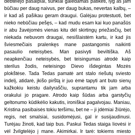
dėbtelėjo pašaipiai, sunkiai galėdamas patikėti, lyg aš jam
būčiau per daug naivus, per daug bukas, nevertas kalbų, –
ir kad aš pašikau geram draugui. Galėjau protestuoti, bet
nieko nebūčiau pešęs, – kad mudu esam kai kuo panašūs
ir abu žavėjomės vienas kitu dėl skirtingų priežasčių, bet
niekada nebuvom draugai, nesišlaistėm kartu, ir kad jis
šviesmečiais pralenkęs mane pastangomis naikinti
pasaulio neteisybes. Man pasivyti beviltiška. Aš
neapkenčiau neteisybės, bet teisingumas atrodė kaip
sterilus žodis, neteisingo Dievo išdegintas Mozės
plokštėse. Tada Tedas pamatė ant stalo riešutų sviesto
indelį, atidarė, įkišo pirštą ir juo ėmė tapyti ant buto sienų
kažkokiu keistu dailyraščiu, suprantamu tik jam arba
orakului jo pragare. Atrodo kaip šūdas arba garstyčių
geltonumo kūdikėlio kakutis, ironiškai pagalvojau. Maniau,
Kristina pasibaisės tokiu teršimu, bet ne – ji įdėmiai žiūrėjo,
regis, net smalsiai, susidomėjusi, gal ir susijaudinusi.
Turėjau žinoti, kad taip bus. Paskui Tedas staiga liovėsi ir
vėl žvilgtelėjo į mane. Akimirkai. Ir tarė: tokiems miesto