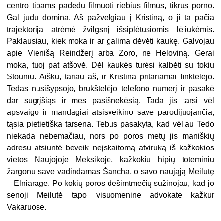
centro tipams padedu filmuoti riebius filmus, tikrus porno.
Gal judu domina. Aš pažvelgiau į Kristiną, o ji ta pačia
trajektorija atrėmė žvilgsnį išsiplėtusiomis lėliukėmis.
Paklausiau, kiek moka ir ar galima dėvėti kaukę. Galvojau
apie Vienišą Reindžerį arba Zoro, ne Heloviną. Gerai
moka, tuoj pat atšovė. Dėl kaukės turėsi kalbėti su tokiu
Stouniu. Aišku, tariau aš, ir Kristina pritariamai linktelėjo.
Tedas nusišypsojo, brūkštelėjo telefono numerį ir pasakė
dar sugrįšiąs ir mes pasišnekėsią. Tada jis tarsi vėl
apsvaigo ir mandagiai atsisveikino save parodijuojančia,
tąsia pietietiška tarsena. Tebus pasakyta, kad vėliau Tedo
niekada nebemačiau, nors po poros metų jis maniškių
adresu atsiuntė beveik neįskaitomą atviruką iš kažkokios
vietos Naujojoje Meksikoje, kažkokiu hipių toteminiu
žargonu save vadindamas Šancha, o savo naująją Meilutę
– Elniarage. Po kokių poros dešimtmečių sužinojau, kad jo
senoji Meilutė tapo visuomenine advokate kažkur
Vakaruose.