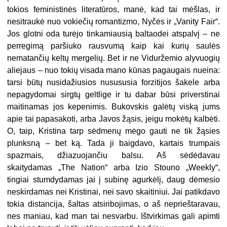
tokios feministinės literatūros, manė, kad tai mėšlas, ir
nesitraukė nuo vokiečių romantizmo, Nyčės ir „Vanity Fair“.
Jos glotni oda turėjo tinkamiausią baltaodei atspalvį – ne
perregimą paršiuko rausvumą kaip kai kurių saulės
nematančių keltų mergelių. Bet ir ne Viduržemio alyvuogių
aliejaus – nuo tokių visada mano kūnas pagaugais nueina:
tarsi būtų nusidažiusios nusususia forzitijos šakele arba
nepagydomai sirgtų geltlige ir tu dabar būsi priverstinai
maitinamas jos kepenimis. Bukovskis galėtų viską jums
apie tai papasakoti, arba Javos žąsis, jeigu mokėtų kalbėti.
O, taip, Kristina tarp sėdmenų mėgo gauti ne tik žąsies
plunksną – bet ką. Tada ji baigdavo, kartais trumpais
spazmais, džiazuojančiu balsu. Aš sėdėdavau
skaitydamas „The Nation“ arba Izio Stouno „Weekly“,
tingiai stumdydamas jai į subinę agurkėlį, daug dėmesio
neskirdamas nei Kristinai, nei savo skaitiniui. Jai patikdavo
tokia distancija, šaltas atsiribojimas, o aš neprieštaravau,
nes maniau, kad man tai nesvarbu. Ištvirkimas gali apimti