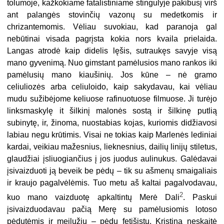
tolumoje, kažkokiame fatalistiniame stingulyje pakibusį virš
ant palangės stovinčių vazonų su medetkomis ir
chrizantemomis. Vėliau suvokiau, kad paranoja gal
nebūtinai visada pagrįsta kokia nors kvaila prielaida.
Langas atrodė kaip didelis lęšis, sutraukęs savyje visą
mano gyvenimą. Nuo gimstant pamėlusios mano rankos iki
pamėlusių mano kiaušinių. Jos kūne – nė gramo
celiuliozės arba celiuloido, kaip sakydavau, kai vėliau
mudu sužibėjome keliuose rafinuotuose filmuose. Ji turėjo
linksmaskylę it šilkinį malonės sostą ir šilkinę putlią
subinytę, ir, žinoma, nuostabias kojas, kuriomis didžiavosi
labiau negu krūtimis. Visai ne tokias kaip Marlenės lediniai
kardai, veikiau mažesnius, lieknesnius, dailių linijų stiletus,
glaudžiai įsliuogiančius į jos juodus aulinukus. Galėdavai
įsivaizduoti ją beveik be pėdų – tik su ašmenų smaigaliais
ir kraujo pagalvėlėmis. Tuo metu aš kaltai pagalvodavau,
2
kuo mano vaizduotę apkaltintų Merė Dali
. Paskui
įsivaizduodavau pačią Merę su pamėlusiomis lotoso
pėdutėmis ir meilužiu – pėdų fetišistu. Kristina neskaitė