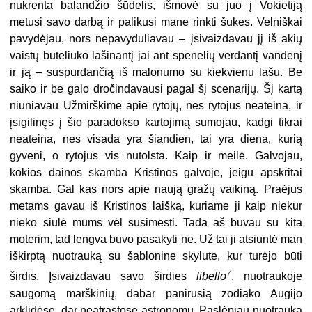
nukrenta balandžio šūdelis, išmovė su juo į Vokietiją
metusi savo darbą ir palikusi mane rinkti šukes. Velniškai
pavydėjau, nors nepavyduliavau – įsivaizdavau jį iš akių
vaistų buteliuko lašinantį jai ant spenelių verdantį vandenį
ir ją – suspurdančią iš malonumo su kiekvienu lašu. Be
saiko ir be galo dročindavausi pagal šį scenarijų. Šį kartą
niūniavau Užmirškime apie rytojų, nes rytojus neateina, ir
įsigilinęs į šio paradokso kartojimą sumojau, kadgi tikrai
neateina, nes visada yra šiandien, tai yra diena, kurią
gyveni, o rytojus vis nutolsta. Kaip ir meilė. Galvojau,
kokios dainos skamba Kristinos galvoje, jeigu apskritai
skamba. Gal kas nors apie naują gražų vaikiną. Praėjus
metams gavau iš Kristinos laišką, kuriame ji kaip niekur
nieko siūlė mums vėl susimesti. Tada aš buvau su kita
moterim, tad lengva buvo pasakyti ne. Už tai ji atsiuntė man
iškirptą nuotrauką su šablonine skylute, kur turėjo būti
7
širdis. Įsivaizdavau savo širdies
libello
, nuotraukoje
saugomą marškinių, dabar panirusią zodiako Augijo
arklidėse, dar neatrastose astronomų. Paslėpiau nuotrauką