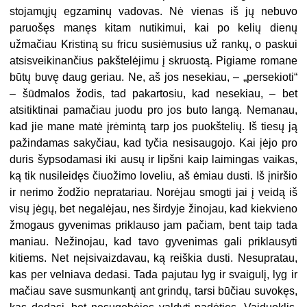
stojamųjų egzaminų vadovas. Nė vienas iš jų nebuvo
paruošęs manęs kitam nutikimui, kai po kelių dienų
užmačiau Kristiną su fricu susiėmusius už rankų, o paskui
atsisveikinančius pakštelėjimu į skruostą. Pigiame romane
būtų buvę daug geriau. Ne, aš jos nesekiau, – „persekioti“
– šūdmalos žodis, tad pakartosiu, kad nesekiau, – bet
atsitiktinai pamačiau juodu pro jos buto langą. Nemanau,
kad jie mane matė įrėmintą tarp jos puokštelių. Iš tiesų ją
pažindamas sakyčiau, kad tyčia nesisaugojo. Kai įėjo pro
duris šypsodamasi iki ausų ir lipšni kaip laimingas vaikas,
ką tik nusileidęs čiuožimo loveliu, aš ėmiau dusti. Iš įniršio
ir nerimo žodžio nepratariau. Norėjau smogti jai į veidą iš
visų jėgų, bet negalėjau, nes širdyje žinojau, kad kiekvieno
žmogaus gyvenimas priklauso jam pačiam, bent taip tada
maniau. Nežinojau, kad tavo gyvenimas gali priklausyti
kitiems. Net neįsivaizdavau, ką reiškia dusti. Nesupratau,
kas per velniava dedasi. Tada pajutau lyg ir svaigulį, lyg ir
mačiau save susmunkantį ant grindų, tarsi būčiau suvokęs,