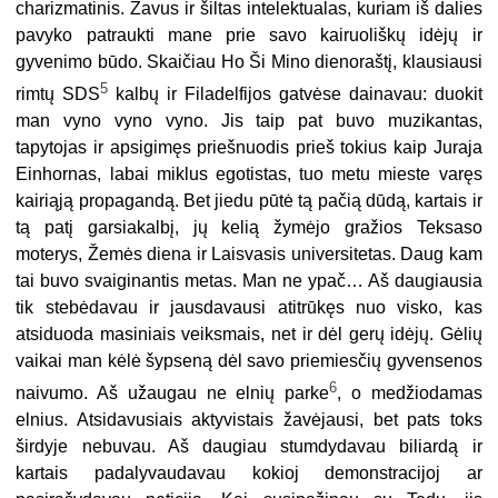
charizmatinis. Žavus ir šiltas intelektualas, kuriam iš dalies
pavyko patraukti mane prie savo kairuoliškų idėjų ir
gyvenimo būdo. Skaičiau Ho Ši Mino dienoraštį, klausiausi
5
rimtų SDS
kalbų ir Filadelfijos gatvėse dainavau: duokit
man vyno vyno vyno. Jis taip pat buvo muzikantas,
tapytojas ir apsigimęs priešnuodis prieš tokius kaip Juraja
Einhornas, labai miklus egotistas, tuo metu mieste varęs
kairiąją propagandą. Bet jiedu pūtė tą pačią dūdą, kartais ir
tą patį garsiakalbį, jų kelią žymėjo gražios Teksaso
moterys, Žemės diena ir Laisvasis universitetas. Daug kam
tai buvo svaiginantis metas. Man ne ypač… Aš daugiausia
tik stebėdavau ir jausdavausi atitrūkęs nuo visko, kas
atsiduoda masiniais veiksmais, net ir dėl gerų idėjų. Gėlių
vaikai man kėlė šypseną dėl savo priemiesčių gyvensenos
6
naivumo. Aš užaugau ne elnių parke
, o medžiodamas
elnius. Atsidavusiais aktyvistais žavėjausi, bet pats toks
širdyje nebuvau. Aš daugiau stumdydavau biliardą ir
kartais padalyvaudavau kokioj demonstracijoj ar