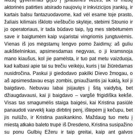
aktorinės patirties atsirado naujovių ir inkvizicijos įrankių, ir
kartais balsu fantazuodavome, kad vėl esame toje prasto,
žaliais kilimais iškloto viešbučio skylėje, stebimi Stounio ir
jo operatoriaus, ir tada būdavo taip, lyg mes stebėtumėm
save ir baigtumėm kaip vujaristai vingriomis jungtuvėmis.
Vienas iš jos mėgstamų lengvo porno žaidimų: aš guliu
aukštielninkas, apsimesdamas negyvas, o ji kramsnoja
mano kiaušus, kol jie pamėlsta, ir tuo pat metu vaizduoja,
kad kalbasi apie tai su trečiu veikėju, kuris į tai žiūrėdamas
nusidročina. Paskui ji giedodavo pakilki Dievo žmogau, o
aš apsimesdavau esąs zombis, gniaužiantis jai kaklą, kol ji
baigdavo. Nebuvau labai įsijautęs į šitą vaidybą, bet
džiaugdavausi, kai ji baigdavo – vargšė frigidiška kekšė.
Visas tas smagumėlis staiga baigėsi, kai Kristina pasiūlė
panaudoti varveklį kaip dirbtinį penį, ištepėm jį kečupu, bet
jis nulūžo, ir Kristina pasikankino. Maždaug tuo metu į
miestą atkako baleto trupė iš Dresdeno, Kristina susipažino
su ponu Gulbių Ežeru ir taip greitai, kaip ant galvos