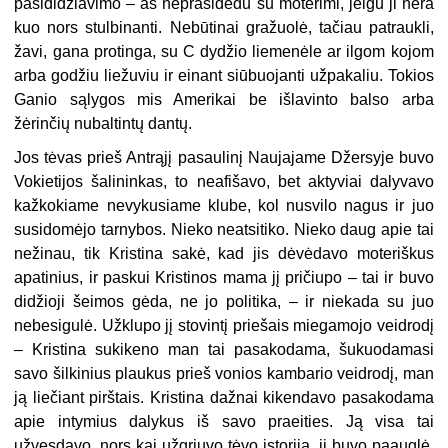
pasididžiavimo – aš neprasidedu su moterimi, jeigu ji nėra
kuo nors stulbinanti. Nebūtinai gražuolė, tačiau patraukli,
žavi, gana protinga, su C dydžio liemenėle ar ilgom kojom
arba godžiu liežuviu ir einant siūbuojanti užpakaliu. Tokios
Ganio sąlygos mis Amerikai be išlavinto balso arba
žėrinčių nubaltintų dantų.
Jos tėvas prieš Antrąjį pasaulinį Naujajame Džersyje buvo
Vokietijos šalininkas, to neafišavo, bet aktyviai dalyvavo
kažkokiame nevykusiame klube, kol nusvilo nagus ir juo
susidomėjo tarnybos. Nieko neatsitiko. Nieko daug apie tai
nežinau, tik Kristina sakė, kad jis dėvėdavo moteriškus
apatinius, ir paskui Kristinos mama jį pričiupo – tai ir buvo
didžioji šeimos gėda, ne jo politika, – ir niekada su juo
nebesigulė. Užklupo jį stovintį priešais miegamojo veidrodį
– Kristina sukikeno man tai pasakodama, šukuodamasi
savo šilkinius plaukus prieš vonios kambario veidrodį, man
ją liečiant pirštais. Kristina dažnai kikendavo pasakodama
apie intymius dalykus iš savo praeities. Ją visa tai
užvesdavo, nors kai užgriuvo tėvo istorija, ji buvo paauglė.