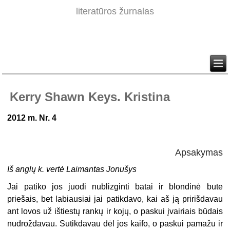
literatūros žurnalas
Kerry Shawn Keys. Kristina
2012 m. Nr. 4
Apsakymas
Iš anglų k. vertė Laimantas Jonušys
Jai patiko jos juodi nublizginti batai ir blondinė bute
priešais, bet labiausiai jai patikdavo, kai aš ją pririšdavau
ant lovos už ištiestų rankų ir kojų, o paskui įvairiais būdais
nudroždavau. Sutikdavau dėl jos kaifo, o paskui pamažu ir