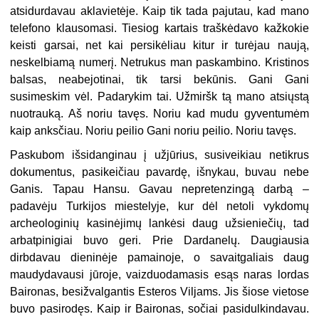
atsidurdavau aklavietėje. Kaip tik tada pajutau, kad mano
telefono klausomasi. Tiesiog kartais traškėdavo kažkokie
keisti garsai, net kai persikėliau kitur ir turėjau naują,
neskelbiamą numerį. Netrukus man paskambino. Kristinos
balsas, neabejotinai, tik tarsi bekūnis. Gani Gani
susimeskim vėl. Padarykim tai. Užmiršk tą mano atsiųstą
nuotrauką. Aš noriu tavęs. Noriu kad mudu gyventumėm
kaip anksčiau. Noriu peilio Gani noriu peilio. Noriu tavęs.
Paskubom išsidanginau į užjūrius, susiveikiau netikrus
dokumentus, pasikeičiau pavardę, išnykau, buvau nebe
Ganis. Tapau Hansu. Gavau nepretenzingą darbą –
padavėju Turkijos miestelyje, kur dėl netoli vykdomų
archeologinių kasinėjimų lankėsi daug užsieniečių, tad
arbatpinigiai buvo geri. Prie Dardanelų. Daugiausia
dirbdavau dieninėje pamainoje, o savaitgaliais daug
maudydavausi jūroje, vaizduodamasis esąs naras lordas
Baironas, besižvalgantis Esteros Viljams. Jis šiose vietose
buvo pasirodęs. Kaip ir Baironas, sočiai pasidulkindavau.