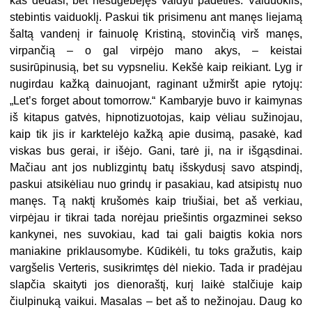
kas dedasi, bet nesugebėjęs valdyti padėties. Vaiduoklis,
stebintis vaiduoklį. Paskui tik prisimenu ant manęs liejamą
šaltą vandenį ir fainuolę Kristiną, stovinčią virš manęs,
virpančią – o gal virpėjo mano akys, – keistai
susirūpinusią, bet su vypsneliu. Kekšė kaip reikiant. Lyg ir
nugirdau kažką dainuojant, raginant užmiršt apie rytojų:
„Let’s forget about tomorrow.“ Kambaryje buvo ir kaimynas
iš kitapus gatvės, hipnotizuotojas, kaip vėliau sužinojau,
kaip tik jis ir karktelėjo kažką apie dusimą, pasakė, kad
viskas bus gerai, ir išėjo. Gani, tarė ji, na ir išgąsdinai.
Mačiau ant jos nublizgintų batų išskydusį savo atspindį,
paskui atsikėliau nuo grindų ir pasakiau, kad atsipistų nuo
manęs. Tą naktį krušomės kaip triušiai, bet aš verkiau,
virpėjau ir tikrai tada norėjau priešintis orgazminei sekso
kankynei, nes suvokiau, kad tai gali baigtis kokia nors
maniakine priklausomybe. Kūdikėli, tu toks gražutis, kaip
vargšelis Verteris, susikrimtęs dėl niekio. Tada ir pradėjau
slapčia skaityti jos dienoraštį, kurį laikė stalčiuje kaip
čiulpinuką vaikui. Masalas – bet aš to nežinojau. Daug ko