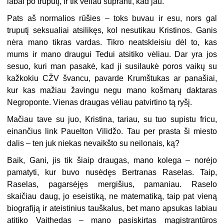
labai po truputį, ir tik vėliau supranti, kad jau.
Pats aš normalios rūšies – toks buvau ir esu, nors gal
truputį seksualiai atsilikęs, kol nesutikau Kristinos. Ganis
nėra mano tikras vardas. Tikro neatskleisiu dėl to, kas
mums ir mano draugui Tedui atsitiko vėliau. Dar yra jos
sesuo, kuri man pasakė, kad ji susilaukė poros vaikų su
kažkokiu CŽV švancu, pavarde Krumštukas ar panašiai,
kur kas mažiau žavingu negu mano košmarų daktaras
Negroponte. Vienas draugas vėliau patvirtino tą ryšį.
Mačiau tave su juo, Kristina, tariau, su tuo supistu fricu,
einančius link Pauelton Vilidžo. Tau per prasta ši miesto
dalis – ten juk niekas nevaikšto su neilonais, ką?
Baik, Gani, jis tik šiaip draugas, mano kolega – norėjo
pamatyti, kur buvo nusėdęs Bertranas Raselas. Taip,
Raselas, pagarsėjęs mergišius, pamaniau. Raselo
skaičiau daug, jo eseistiką, ne matematiką, taip pat vieną
biografiją ir ateistinius tauškalus, bet mano apsukas labiau
atitiko Vaithedas – mano pasiskirtas magistrantūros