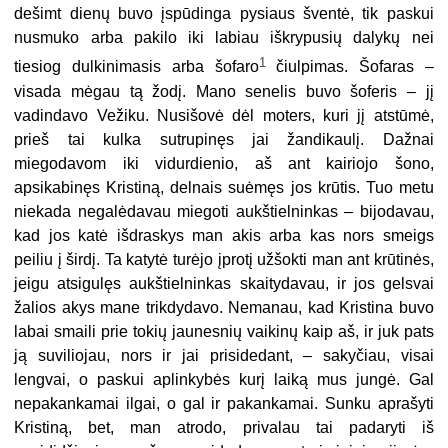
dešimt dienų buvo įspūdinga pysiaus šventė, tik paskui
nusmuko arba pakilo iki labiau iškrypusių dalykų nei
1
tiesiog dulkinimasis arba šofaro
čiulpimas. Šofaras –
visada mėgau tą žodį. Mano senelis buvo šoferis – jį
vadindavo Vežiku. Nusišovė dėl moters, kuri jį atstūmė,
prieš tai kulka sutrupinęs jai žandikaulį. Dažnai
miegodavom iki vidurdienio, aš ant kairiojo šono,
apsikabinęs Kristiną, delnais suėmęs jos krūtis. Tuo metu
niekada negalėdavau miegoti aukštielninkas – bijodavau,
kad jos katė išdraskys man akis arba kas nors smeigs
peiliu į širdį. Ta katytė turėjo įprotį užšokti man ant krūtinės,
jeigu atsigulęs aukštielninkas skaitydavau, ir jos gelsvai
žalios akys mane trikdydavo. Nemanau, kad Kristina buvo
labai smaili prie tokių jaunesnių vaikinų kaip aš, ir juk pats
ją suviliojau, nors ir jai prisidedant, – sakyčiau, visai
lengvai, o paskui aplinkybės kurį laiką mus jungė. Gal
nepakankamai ilgai, o gal ir pakankamai. Sunku aprašyti
Kristiną, bet, man atrodo, privalau tai padaryti iš