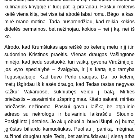
kulinarijos knygoje ir tuoj pat ją praradau. Paskui moterys
keitė viena kitą, bet visa tai atrodė labai romu. Bėgo laikas,
mirė mano motina. Tada nusprendžiau, kad reikia kokios
didelės permainos, bet nežinojau, kokios – nei į ką, nei iš
ko.
Atrodo, kad Krumštukas apsireiškė po kelerių metų ir jį itin
sudomino Kristinos praeitis. Vienas draugas Vašingtone
minėjo, kad jiedu susituokė, turi vaikų, gyvena Virdžinijoje,
jos vyro specialybė – žvalgyba, ir jis kartą ėjo tarnybą
Tegusigalpoje. Kad buvo Perlo draugas. Dar po kelerių
metų išgirdau iš klasės draugo, kad Tedas rastas negyvas
kažkur Vakaruose, sukniubęs veidu į balą. Mirties
priežastis – savaiminis užspringimas. Kitaip sakant, mirties
priežastis nežinoma. Paskui gavau laišką be atgalinio
adreso su nekrologu ir bulvariniu laikraščiu. Stounio.
Pasigilinta į detales. Jo akių obuoliai buvo išlupti, o į burną
įgrūstas biliardo kamuoliukas. Puoliau į paniką, mėginau
sužinoti daugiau apie Tedą, bet atsimušdavau į sieną arba