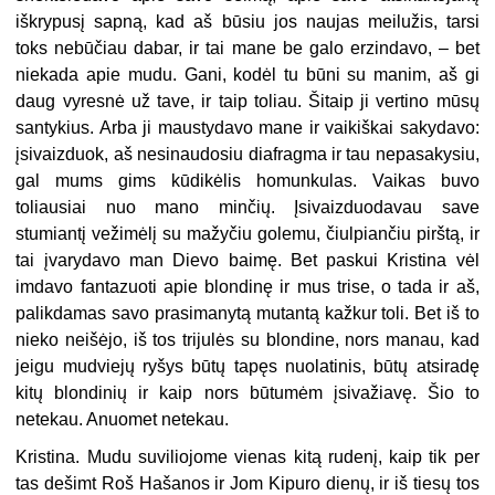
iškrypusį sapną, kad aš būsiu jos naujas meilužis, tarsi
toks nebūčiau dabar, ir tai mane be galo erzindavo, – bet
niekada apie mudu. Gani, kodėl tu būni su manim, aš gi
daug vyresnė už tave, ir taip toliau. Šitaip ji vertino mūsų
santykius. Arba ji maustydavo mane ir vaikiškai sakydavo:
įsivaizduok, aš nesinaudosiu diafragma ir tau nepasakysiu,
gal mums gims kūdikėlis homunkulas. Vaikas buvo
toliausiai nuo mano minčių. Įsivaizduodavau save
stumiantį vežimėlį su mažyčiu golemu, čiulpiančiu pirštą, ir
tai įvarydavo man Dievo baimę. Bet paskui Kristina vėl
imdavo fantazuoti apie blondinę ir mus trise, o tada ir aš,
palikdamas savo prasimanytą mutantą kažkur toli. Bet iš to
nieko neišėjo, iš tos trijulės su blondine, nors manau, kad
jeigu mudviejų ryšys būtų tapęs nuolatinis, būtų atsiradę
kitų blondinių ir kaip nors būtumėm įsivažiavę. Šio to
netekau. Anuomet netekau.
Kristina. Mudu suviliojome vienas kitą rudenį, kaip tik per
tas dešimt Roš Hašanos ir Jom Kipuro dienų, ir iš tiesų tos