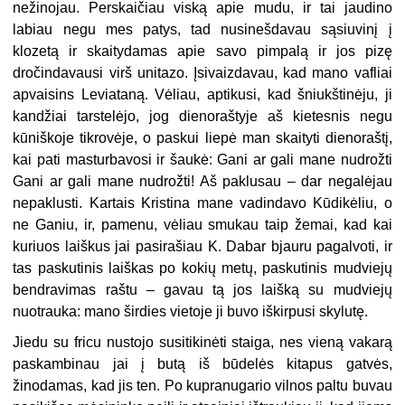
nežinojau. Perskaičiau viską apie mudu, ir tai jaudino
labiau negu mes patys, tad nusinešdavau sąsiuvinį į
klozetą ir skaitydamas apie savo pimpalą ir jos pizę
dročindavausi virš unitazo. Įsivaizdavau, kad mano vafliai
apvaisins Leviataną. Vėliau, aptikusi, kad šniukštinėju, ji
kandžiai tarstelėjo, jog dienoraštyje aš kietesnis negu
kūniškoje tikrovėje, o paskui liepė man skaityti dienoraštį,
kai pati masturbavosi ir šaukė: Gani ar gali mane nudrožti
Gani ar gali mane nudrožti! Aš paklusau – dar negalėjau
nepaklusti. Kartais Kristina mane vadindavo Kūdikėliu, o
ne Ganiu, ir, pamenu, vėliau smukau taip žemai, kad kai
kuriuos laiškus jai pasirašiau K. Dabar bjauru pagalvoti, ir
tas paskutinis laiškas po kokių metų, paskutinis mudviejų
bendravimas raštu – gavau tą jos laišką su mudviejų
nuotrauka: mano širdies vietoje ji buvo iškirpusi skylutę.
Jiedu su fricu nustojo susitikinėti staiga, nes vieną vakarą
paskambinau jai į butą iš būdelės kitapus gatvės,
žinodamas, kad jis ten. Po kupranugario vilnos paltu buvau