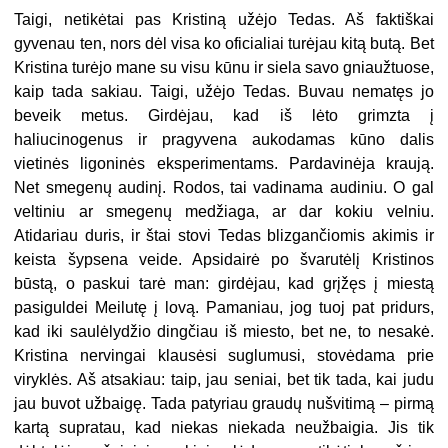
Taigi, netikėtai pas Kristiną užėjo Tedas. Aš faktiškai
gyvenau ten, nors dėl visa ko oficialiai turėjau kitą butą. Bet
Kristina turėjo mane su visu kūnu ir siela savo gniaužtuose,
kaip tada sakiau. Taigi, užėjo Tedas. Buvau nematęs jo
beveik metus. Girdėjau, kad iš lėto grimzta į
haliucinogenus ir pragyvena aukodamas kūno dalis
vietinės ligoninės eksperimentams. Pardavinėja kraują.
Net smegenų audinį. Rodos, tai vadinama audiniu. O gal
veltiniu ar smegenų medžiaga, ar dar kokiu velniu.
Atidariau duris, ir štai stovi Tedas blizgančiomis akimis ir
keista šypsena veide. Apsidairė po švarutėlį Kristinos
būstą, o paskui tarė man: girdėjau, kad grįžęs į miestą
pasiguldei Meilutę į lovą. Pamaniau, jog tuoj pat pridurs,
kad iki saulėlydžio dingčiau iš miesto, bet ne, to nesakė.
Kristina nervingai klausėsi suglumusi, stovėdama prie
viryklės. Aš atsakiau: taip, jau seniai, bet tik tada, kai judu
jau buvot užbaigę. Tada patyriau graudų nušvitimą – pirmą
kartą supratau, kad niekas niekada neužbaigia. Jis tik