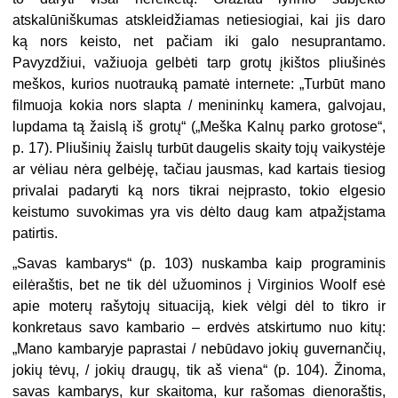
atskalūniškumas atskleidžiamas netiesiogiai, kai jis daro
ką nors keisto, net pačiam iki galo nesuprantamo.
Pavyzdžiui, važiuoja gelbėti tarp grotų įkištos pliušinės
meškos, kurios nuotrauką pamatė internete: „Turbūt mano
filmuoja kokia nors slapta / menininkų kamera, galvojau,
lupdama tą žaislą iš grotų“ („Meška Kalnų parko grotose“,
p. 17). Pliušinių žaislų turbūt daugelis skaity tojų vaikystėje
ar vėliau nėra gelbėję, tačiau jausmas, kad kartais tiesiog
pri­valai padaryti ką nors tikrai neįprasto, tokio elgesio
keistumo suvokimas yra vis dėlto daug kam atpažįstama
patirtis.
„Savas kambarys“ (p. 103) nuskam­ba kaip programinis
eilėraštis, bet ne tik dėl užuominos į Virginios Woolf esė
apie moterų rašytojų situaciją, kiek vėl­gi dėl to tikro ir
konkretaus savo kam­bario – erdvės atskirtumo nuo kitų:
„Mano kambaryje paprastai / nebūdavo jokių guvernančių,
jokių tėvų, / jokių draugų, tik aš viena“ (p. 104). Žinoma,
savas kambarys, kur skai­toma, kur rašomas dienoraštis,