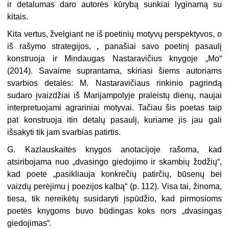
ir detalumas daro autorės kūrybą sunkiai lyginamą su
kitais.
Kita vertus, žvelgiant ne iš poetinių motyvų perspektyvos, o
iš rašymo strategijos,
,
panašiai savo poetinį pasaulį
konstruoja ir Mindaugas Nastaravičius knygoje „Mo“
(2014). Savaime supran­tama, skiriasi šiems autoriams
svarbios detalės: M. Nastaravičiaus rinkinio pagrindą
sudaro įvaizdžiai iš Marijampolyje praleistų dienų, naujai
interpre­tuojami agrariniai motyvai. Tačiau šis poetas taip
pat konstruoja itin detalų pasaulį, kuriame jis jau gali
išsakyti tik jam svarbias patirtis.
G. Kazlauskaitės knygos anotacijoje rašoma, kad
atsiribojama nuo „dvasingo giedojimo ir skambių žodžių“,
kad poetė „pasikliauja konkrečių patirčių, būsenų bei
vaizdų perėjimu į poezijos kalbą“ (p. 112). Visa tai, žinoma,
tiesa, tik ne­reikėtų susidaryti įspūdžio, kad pirmo­sioms
poetės knygoms buvo būdingas koks nors „dvasingas
giedojimas“.