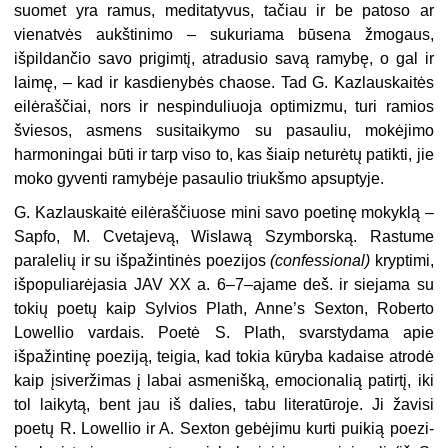
suomet yra ramus, meditatyvus, tačiau ir be patoso ar
vienatvės aukštinimo – sukuriama būsena žmogaus,
išpildančio savo prigimtį, atradusio savą ramybę, o gal ir
laimę, – kad ir kasdienybės cha­ose. Tad G. Kazlauskaitės
eilėraščiai, nors ir nespinduliuoja optimizmu, turi ramios
šviesos, asmens susitaikymo su pasauliu, mokėjimo
harmoningai būti ir tarp viso to, kas šiaip neturėtų patikti, jie
moko gyventi ramybėje pasaulio triukšmo apsuptyje.
G. Kazlauskaitė eilėraščiuose mini savo poetinę mokyklą –
Sapfo, M. Cvetajevą, Wislawą Szymborską. Rastume
paralelių ir su išpažintinės poezijos
(confessional)
kryptimi,
išpopuliarėjasia JAV XX a. 6–7–ajame deš. ir siejama su
tokių poetų kaip Sylvios Plath, An­ne’s Sexton, Roberto
Lowellio vardais. Poetė S. Plath, svarstydama apie
išpažintinę poeziją, teigia, kad tokia kūryba kadaise atrodė
kaip įsiveržimas į labai asmenišką, emocionalią patirtį, iki
tol laikytą, bent jau iš dalies, tabu lite­ratūroje. Ji žavisi
poetų R. Lowellio ir A. Sexton gebėjimu kurti puikią poezi­