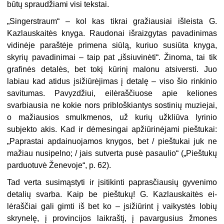
būtų sprau­džiami visi tekstai.
„Singerstraum“ – kol kas tikrai gra­žiausiai išleista G.
Kazlauskaitės knyga. Raudonai išraizgytas pavadinimas
vi­dinėje paraštėje primena siūlą, kuriuo susiūta knyga,
skyrių pavadinimai – taip pat „išsiuvinėti“. Žinoma, tai tik
grafinės detalės, bet tokį kūrinį malonu atsiversti. Juo
labiau kad atidus įsižiūrėjimas į detalę – viso šio rinkinio
savi­tumas. Pavyzdžiui, eilėraščiuose apie keliones
svarbiausia ne kokie nors pri­bloškiantys sostinių muziejai,
o mažiau­sios smulkmenos, už kurių užkliūva ly­rinio
subjekto akis. Kad ir dėmesingai apžiūrinėjami pieštukai:
„Paprastai apdainuojamos knygos, bet / pieštukai juk ne
mažiau nusipelno; / jais sutverta pusė pasaulio“ („Pieštukų
parduotuvė Ženevoje“, p. 62).
Tad verta susimąstyti ir įsitikinti paprasčiausių gyvenimo
detalių svarba. Kaip be pieštukų! G. Kazlauskaitės ei­
lėraščiai gali gimti iš bet ko – įsižiūrint į vaikystės lobių
skrynelę, į provincijos laikraštį, į pavargusius žmones