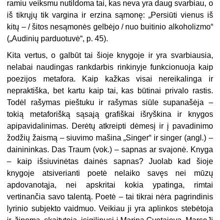
ramiu veiksmu nutildoma tai, kas neva yra daug svarbiau, o
iš tikrųjų tik vargina ir erzina sąmonę: „Persiūti vienus iš
kitų – / šitos nesąmonės gelbėjo / nuo buitinio alkoholizmo“
(„Audinių parduotuvė“, p. 45).
Kita vertus, o galbūt tai šioje knygoje ir yra svarbiausia,
nelabai naudingas rankdarbis rinkinyje funkcionuoja kaip
poezijos metafora. Kaip kažkas visai nereikalinga ir
nepraktiška, bet kartu kaip tai, kas būtinai privalo rastis.
Todėl rašymas pieštuku ir rašymas siūle supanašėja –
tokią metaforišką sąsają grafiškai išryškina ir knygos
apipavidalinimas. Derėtų atkreipti dėmesį ir į pavadinimo
žodžių žaismą – siuvimo mašina „Singer“ ir singer (angl.) –
dainininkas. Das Traum (vok.) – sapnas ar svajonė. Knyga
– kaip išsiuvinėtas dainės sapnas? Juolab kad šioje
knygoje atsiverianti poetė nelaiko savęs nei mūzų
apdovanotąja, nei apskritai kokia ypatinga, rimtai
vertinančia savo talentą. Poetė – tai tikrai nėra pagrindinis
lyrinio subjekto vaidmuo. Veikiau ji yra aplinkos stebėtoja