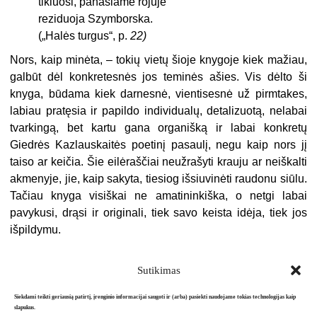
tikiuosi, panašiame rojuje
reziduoja Szymborska.
(„Halės turgus“, p.
22)
Nors, kaip minėta, – tokių vietų šioje knygoje kiek mažiau,
galbūt dėl konk­retesnės jos teminės ašies. Vis dėlto ši
knyga, būdama kiek darnesnė, vientisesnė už pirmtakes,
labiau pratęsia ir papildo individualų, detalizuotą, nela­bai
tvarkingą, bet kartu gana organišką ir labai konkretų
Giedrės Kazlauskaitės poetinį pasaulį, negu kaip nors jį
taiso ar keičia. Šie eilėraščiai neužrašyti krauju ar neiškalti
akmenyje, jie, kaip sakyta, tiesiog išsiuvinėti raudonu siūlu.
Tačiau knyga visiškai ne amatininkiška, o net­gi labai
pavykusi, drąsi ir originali, tiek savo keista idėja, tiek jos
išpildymu.
Sutikimas
Siekdami teikti geriausią patirtį, įrenginio informacijai saugoti ir (arba) pasiekti naudojame tokias technologijas kaip
slapukus.