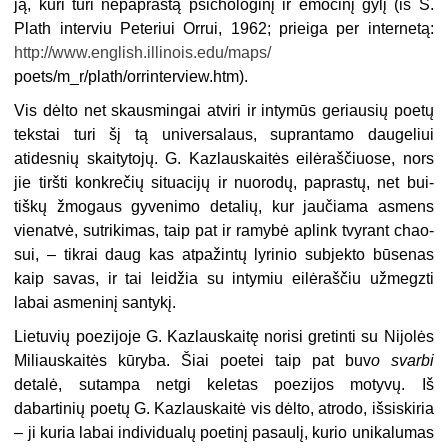
ją, kuri turi nepaprastą psichologinį ir emocinį gylį (iš S.
Plath interviu Pete­riui Orrui, 1962; prieiga per internetą:
http://www.english.illinois.edu/maps/
poets/m_r/plath/orrinterview.htm).
Vis dėlto net skausmingai atviri ir intymūs geriausių poetų
tekstai turi šį tą universalaus, suprantamo daugeliui
atidesnių skaitytojų. G. Kazlauskaitės eilėraščiuose, nors
jie tiršti konkrečių situacijų ir nuorodų, paprastų, net bui­
tiškų žmogaus gyvenimo detalių, kur jaučiama asmens
vienatvė, sutrikimas, taip pat ir ramybė aplink tvyrant chao­
sui, – tikrai daug kas atpažintų lyrinio subjekto būsenas
kaip savas, ir tai leidžia su intymiu eilėraščiu užmegzti
labai asmeninį santykį.
Lietuvių poezijoje G. Kazlauskaitę norisi gretinti su Nijolės
Miliauskaitės kūryba. Šiai poetei taip pat buv
o svarbi
detalė, sutampa netgi keletas poezijos motyvų. Iš
dabartinių poetų G. Kazlauskaitė vis dėlto, atrodo, išsiskiria
– ji kuria labai individualų poetinį pasaulį, kurio unikalumas