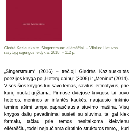
Giedrė Kazlauskaitė. Singerstraum: eilėraščiai. – Vilnius: Lietuvos
rašytojų sąjungos leidykla, 2018. – 112 p.
„Singerstraum“ (2016) – trečioji Gied­rės Kazlauskaitės
poezijos knyga po „He­terų dainų“ (2008) ir „Meninu“ (2014).
Visos šios knygos turi savo temas, savi­tus leitmotyvus, prie
kurių nuolat grįž­tama. Pirmose dviejose knygose tai bu­vo
heteros, meninos ar infantės kaukės, naujausio rinkinio
temine ašimi tampa paprasčiausia siuvimo mašina. Visų
knygos dalių pavadinimai su­sieti su siuvimu, tai gal kiek
formalu, tačiau prie temos nesitaikoma kiekvie­nu
eilėraščiu, todėl nejaučiama dirbti­nio struktūros rėmo, į kurį