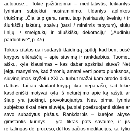
autobu­se… Tokie įsižiūrėjimai – meditatyvūs, teikiantys
lyriniam subjektui nusirami­nimo, tildantys aplinkos
triukšmą: „Čia taip gera, ramu, tarp įvairiausių švel­nių / ir
šiurkščių faktūrų, spalvų (tarsi / mintimis tapytum), siūlų
linijų, / smeig­tukų ir pliuškiškų dekoracijų“ („Audi­nių
parduotuvė“, p. 45).
Tokios citatos gali sudaryti klaidin­gą įspūdį, kad bent pusė
knygos eilė­raščių – apie siuvimą ir rankdarbius. Tuomet,
aišku, kyla klausimas – kas dabar apskritai siuva? Net
jeigu ma­nysime, kad žmonių amatai verti poeto plunksnos,
siuvinėjimas kryželiu XXI a. turbūt mažai kam atrodo didis
dalbas. Tačiau skaitant knygą tikrai nepanašu, kad tokie
kasdieniški motyvai kyla iš neturėjimo apie ką rašyti, ar
šiaip yra juokingi, provokuojantys. Nes, pirma, lyrinis
subjektas tikrai nėra siuvėja, jautriai poetizuojanti siūles ar
savo subadytus pirštus. Rankdarbis – kūrėjos akyse
gimstantis kūrinys – yra tikras pats savaime, ir jis
reikalingas dėl proceso, dėl tos pačios meditacijos, kai tyliu