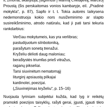
ir, žinoma, skaitytoja, įsigilinusi į Mariną Cvetajevą, MarceJį
Proustą (šis perskaitomas vonios kambaryje, eil. „Pradinė
mokykla“, p. 87), Sapfo ir t. t. Tokia autorės laikysena
nedemonstruoja kokio nors nusižeminimo ar slapto
susireikšminimo, atrodo natūralu, kad ji pati tarsi tekuria
rankdarbius:
Verčiau mokytumeis, kas yra verlibras;
pastudijuotum silnbotoniką,
parašytum sonetą trenažui.
Kryželiu dėlioti daug maloniau;
beraštystės triumfas prieš vitražus,
raganų pikseliai.
Tarsi siuvinėtum nematomąjį
liturginį apsiaustą pilkajai
kardinolei, poezijai.
(„Siuvinėjimas kryželiu“, p. 15–16)
Nuojauta lyriniam subjektui kužda, kad lyg ir reikėtų
pramokti poezijos taisyklių, rašyti gerai, įgusti, įgauti tikro