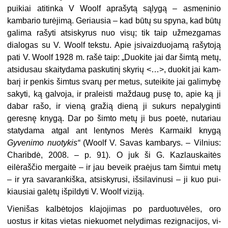
puikiai atitinka V Woolf aprašytą sąlygą – asmeninio
kambario turėjimą. Geriau­sia – kad būtų su spyna, kad būtų
ga­lima rašyti atsiskyrus nuo visų; tik taip užmezgamas
dialogas su V. Woolf teks­tu. Apie įsivaizduojamą rašytoją
pati V. Woolf 1928 m. rašė taip: „Duokite jai dar šimtą metų,
atsidusau skaitydama paskutinį skyrių <…>, duokit jai kam­
barį ir penkis šimtus svarų per metus, suteikite jai galimybę
sakyti, ką galvoja, ir praleisti maždaug pusę to, apie ką ji
dabar rašo, ir vieną gražią dieną ji su­kurs nepalyginti
geresnę knygą. Dar po šimto metų ji bus poetė, nutariau
sta­tydama atgal ant lentynos Merės Karmaikl knygą
Gyvenimo nuotykis“
(Woolf V. Savas kambarys. – Vilnius:
Charibdė, 2008. – p. 91). O juk ši G. Kazlauskaitės
eilėraščio mergaitė – ir jau beveik praė­jus tam šimtui metų
– ir yra savarankiš­ka, atsiskyrusi, išsilavinusi – ji kuo pui­
kiausiai galėtų išpildyti V. Woolf viziją.
Vienišas kalbėtojos klajojimas po parduotuvėles, oro
uostus ir kitas vietas niekuomet nelydimas rezignacijos, vi­