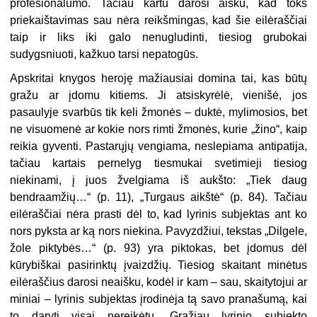
profesionalumo. Tačiau kartu darosi aišku, kad toks
priekaištavimas sau nėra reikšmingas, kad šie eilėraščiai
taip ir liks iki galo nenugludinti, tiesiog grubokai
sudygsniuoti, kažkuo tarsi nepatogūs.
Apskritai knygos heroję mažiausiai domina tai, kas būtų
gražu ar įdomu kitiems. Ji atsiskyrėlė, vienišė, jos
pasaulyje svarbūs tik keli žmonės – duktė, mylimosios, bet
ne visuomenė ar kokie nors rimti žmonės, kurie „žino“, kaip
reikia gyventi. Pastarųjų vengiama, neslepiama antipatija,
tačiau kartais pernelyg tiesmukai svetimieji tiesiog
niekinami, į juos žvelgiama iš aukšto: „Tiek daug
bendraamžių…“ (p. 11), „Turgaus aikštė“ (p. 84). Tačiau
eilėraščiai nėra prasti dėl to, kad lyrinis subjektas ant ko
nors pyksta ar ką nors niekina. Pavyzdžiui, tekstas „Dilgele,
žole piktybės…“ (p. 93) yra piktokas, bet įdomus dėl
kūrybiškai pasirinktų įvaizdžių. Tiesiog skaitant minėtus
eilėraščius darosi neaišku, kodėl ir kam – sau, skaitytojui ar
miniai – lyrinis subjektas įrodinėja tą savo pranašumą, kai
to daryti visai nereikėtų. Gražiau lyrinio subjekto