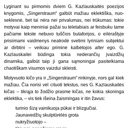
Lyginant su pirmomis dviem G. Kaz­lauskaitės poezijos
knygomis, „Singerstraum“ galbūt mažiau eklektiška, nuo­
seklesnė, bet tai nėra nei privalumas, nei trūkumas: tokie
motyvai kaip meni­niai pažai su teletabiais ar feisbuku tame
pačiame tekste nebuvo tuščios butafori­jos, o eilėraštyje
prisiimami vaidmenys neatrodė svetimi lyriniam subjektui
ar dirbtini – veikiau priminė kalbėtojos
alter ego.
G.
Kazlauskaitei būdinga tokia nederančių įvaizdžių
dinamika, galbūt taip ji gana sąmoningai pasitelkiama
chaotiškam visumos vaizdui skleisti.
Motyvuoto kičo yra ir „Singerstraum“ rinkinyje, nors gal kiek
ma­žiau. Čia norisi vėl cituoti tekstus, nes G. Kazlauskaitės
kičas – tikrąja to žo­džio prasme kičas, ne kokia skoninga
eklektika, – vis tiek išeina žaismingas ir itin žavus:
turinio
šizą
vainikuoja pūkai ir blizgučiai.
Jaunavedžių skulptūrėlės grota
nukryžiuotojo –