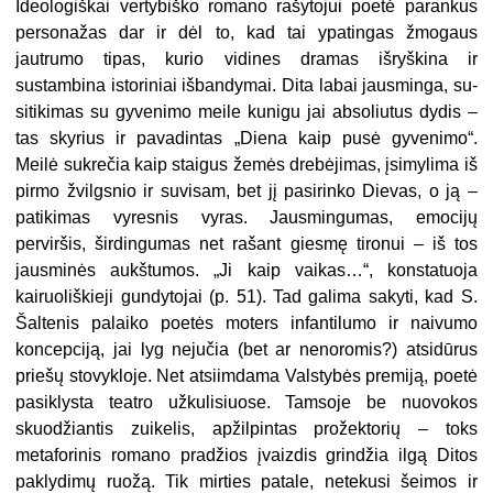
Ideologiškai vertybiško romano ra­šytojui poetė parankus
personažas dar ir dėl to, kad tai ypatingas žmogaus
jautrumo tipas, kurio vidines dramas išryškina ir
sustambina istoriniai išbandymai. Dita labai jausminga, su­
sitikimas su gyvenimo meile kunigu jai absoliutus dydis –
tas skyrius ir pavadintas „Diena kaip pusė gyveni­mo“.
Meilė sukrečia kaip staigus že­mės drebėjimas, įsimylima iš
pirmo žvilgsnio ir suvisam, bet jį pasirinko Dievas, o ją –
patikimas vyresnis vy­ras. Jausmingumas, emocijų
perviršis, širdingumas net rašant giesmę tironui – iš tos
jausminės aukštumos. „Ji kaip vaikas…“, konstatuoja
kairuoliškieji gundytojai (p. 51). Tad galima sakyti, kad S.
Šaltenis palaiko poetės moters infantilumo ir naivumo
koncepciją, jai lyg nejučia (bet ar nenoromis?) atsi­dūrus
priešų stovykloje. Net atsiimdama Valstybės premiją, poetė
pasi­klysta teatro užkulisiuose. Tamsoje be nuovokos
skuodžiantis zuikelis, apžil­pintas prožektorių – toks
metaforinis romano pradžios įvaizdis grindžia ilgą Ditos
paklydimų ruožą. Tik mirties patale, netekusi šeimos ir