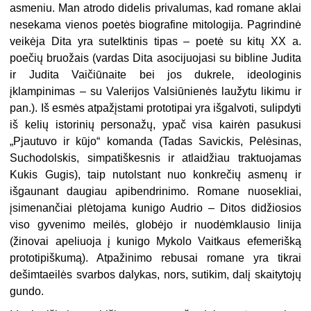
asmeniu. Man atrodo didelis pri­valumas, kad romane aklai
nesekama vienos poetės biografine mitologija. Pagrindinė
veikėja Dita yra sutelktinis tipas – poetė su kitų XX a.
poečių bruo­žais (vardas Dita asocijuojasi su bibline Judita
ir Judita Vaičiūnaite bei jos dukrele, ideologinis
įklampinimas – su Valerijos Valsiūnienės laužytu likimu ir
pan.). Iš esmės atpažįstami prototipai yra išgalvoti, sulipdyti
iš kelių istorinių personažų, ypač visa kairėn pasukusi
„Pjautuvo ir kūjo“ komanda (Tadas Savickis, Pelėsinas,
Suchodolskis, simpatiškesnis ir atlaidžiau traktuojamas
Kukis Gugis), taip nutolstant nuo konkrečių asmenų ir
išgaunant dau­giau apibendrinimo. Romane nuosek­liai,
įsimenančiai plėtojama kunigo Audrio – Ditos didžiosios
viso gyvenimo meilės, globėjo ir nuodėmklausio linija
(žinovai apeliuoja į kunigo Mykolo Vaitkaus efemerišką
prototipiškumą). Atpažinimo rebusai romane yra tikrai
dešimtaeilės svarbos dalykas, nors, su­tikim, dalį skaitytojų
gundo.