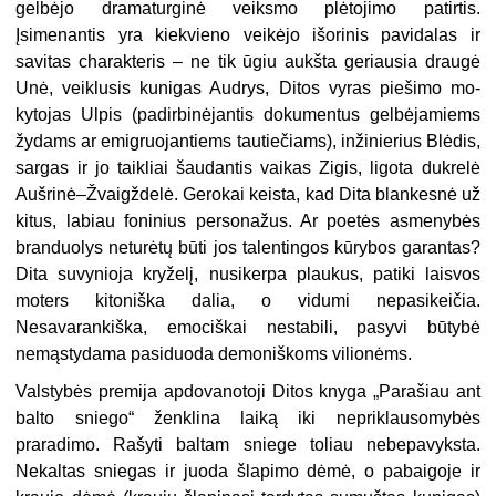
gelbėjo dramaturginė veiks­mo plėtojimo patirtis.
Įsimenantis yra kiekvieno veikėjo išorinis pavidalas ir
savitas charakteris – ne tik ūgiu aukš­ta geriausia draugė
Unė, veiklusis ku­nigas Audrys, Ditos vyras piešimo mo­
kytojas Ulpis (padirbinėjantis doku­mentus gelbėjamiems
žydams ar emi­gruojantiems tautiečiams), inžinierius Blėdis,
sargas ir jo taikliai šaudantis vaikas Zigis, ligota dukrelė
Aušrinė–Žvaigždelė. Gerokai keista, kad Dita blankesnė už
kitus, labiau foninius per­sonažus. Ar poetės asmenybės
bran­duolys neturėtų būti jos talentingos kūrybos garantas?
Dita suvynioja kry­želį, nusikerpa plaukus, patiki laisvos
moters kitoniška dalia, o vidumi nepa­sikeičia.
Nesavarankiška, emociškai ne­stabili, pasyvi būtybė
nemąstydama pasiduoda demoniškoms vilionėms.
Valstybės premija apdovanotoji Ditos knyga „Parašiau ant
balto snie­go“ ženklina laiką iki nepriklausomy­bės
praradimo. Rašyti baltam sniege toliau nebepavyksta.
Nekaltas sniegas ir juoda šlapimo dėmė, o pabaigoje ir