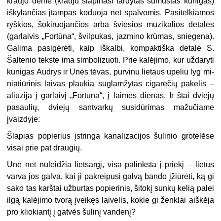
kraujo dėmė (krauju šlapinasi tardytas sumuštas kunigas)
iškylančias įtam­pas koduoja net spalvomis. Pasitel­kiamos
ryškios, šokiruojančios arba šviesios muzikalios detalės
(garlaivis „Fortūna“, švilpukas, jazmino krūmas, sniegena).
Galima pasigėrėti, kaip iš­kalbi, kompaktiška detalė S.
Šaltenio tekste ima simbolizuoti. Prie kalėjimo, kur uždaryti
kunigas Audrys ir Unės tėvas, purvinu lietaus upeliu lyg mi­
niatiūrinis laivas plaukia suglamžytas cigarečių pakelis –
aliuzija į garlaivį „Fortūna“, į laimės dienas. Ir štai dvie­jų
pasaulių, dviejų santvarkų susidūri­mas mažučiame
įvaizdyje:
Šlapias popierius įstringa kanalizacijos šulinio grotelėse
visai prie pat draugių.
Unė net nuleidžia lietsargį, visa palinksta į priekį – lietus
varva jos galva, kai ji pakrei­pusi galvą bando įžiūrėti, ką gi
sako tas karš­tai užburtas popierinis, šitokį sunkų kelią pa­lei
ilgą kalėjimo tvorą įveikęs laivelis, kokie gi ženklai aiškėja
pro kliokiantį į gatvės šulinį vandenį?