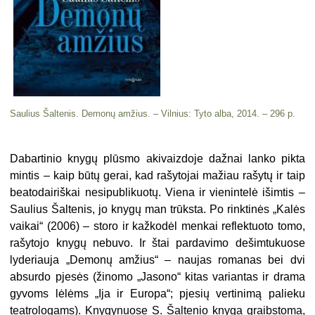
Saulius Šaltenis. Demonų amžius. – Vilnius: Tyto alba, 2014. – 296 p.
Dabartinio knygų plūsmo akivaiz­doje dažnai lanko pikta
mintis – kaip būtų gerai, kad rašytojai mažiau ra­šytų ir taip
beatodairiškai nesipublikuotų. Viena ir vienintelė išimtis –
Saulius Šaltenis, jo knygų man trūks­ta. Po rinktinės „Kalės
vaikai“ (2006) – storo ir kažkodėl menkai reflektuoto tomo,
rašytojo knygų nebuvo. Ir štai pardavimo dešimtukuose
lyderiauja „Demonų amžius“ – naujas romanas bei dvi
absurdo pjesės (žinomo „Jasono“ kitas variantas ir drama
gyvoms lė­lėms „Ija ir Europa“; pjesių vertinimą palieku
teatrologams). Knygynuose S. Šaltenio knyga graibstoma,