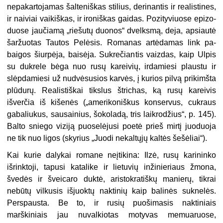
nepakar­tojamas šalteniškas stilius, derinantis ir realistines,
ir naiviai vaikiškas, ir ironiškas gaidas. Pozityviuose epizo­
duose jaučiamą „riešutų duonos“ dvelks­mą, deja, apsiautė
šaržuotas Tautos Pelėsis. Romanas artėdamas link pa­
baigos šiurpėja, baisėja. Sukrečiantis vaizdas, kaip Ulpis
su dukrele bėga nuo rusų kareivių, irdamiesi plaustu ir
slėpdamiesi už nudvėsusios karvės, į kurios pilvą prikimšta
plūdurų. Realis­tiškai tikslus štrichas, ką rusų kareivis
išverčia iš kišenės („amerikoniškus konservus, cukraus
gabaliukus, sau­sainius, šokoladą, tris laikrodžius“, p. 145).
Balto sniego viziją puoselėjusi poetė prieš mirtį juoduoja
ne tik nuo ligos (skyrius „Juodi nekaltųjų kaltės šešėliai“).
Kai kurie dalykai romane neįtiki­na: Ilzė, rusų karininko
išrinktoji, tapusi katalike ir lietuvių inžinieriaus žmona,
švedės ir šveicaro duktė, aris­tokratiškų manierų, tikrai
nebūtų vilkusis išjuoktų naktinių kaip balinės suknelės.
Perspausta. Be to, ir rusių puošimasis naktiniais
marškiniais jau nuvalkiotas motyvas memuaruose,