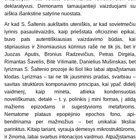
deklaratyvus. Demonams tarnaujan­tieji vaizduojami su
aiškia išankstine satyrine nuostata.
Ar kad S. Šaltenis aukštaitis ute­niškis, ar kad sovietmečiu
lyrinis pa­saulėvaizdis, kaip priešstata oficiozinei epikai,
buvo pats autentiškiausias vaiz­davimo būdas, kai
stipriausius ir žino­miausius kūrinius rašė ne tik jis, bet ir
Juozas Aputis, Bronius Radzevičius, Petras Dirgėla,
Rimantas Šavelis, Bitė Vilimaitė, Danielius Mušinskas, bet
lyrizmas S. Šaltenio prozoje iki šiol liko labai atpažįstamas
klodas. Lyrizmas – tai ne tik jausminis pradas, svarbiau –
savitas struktūros komponavimo prin­cipas, kai ypač didelį
vaidmenį, kaip minėta, atlieka kondensuotas
noveliškumas, detalė – t. y. polinkis į mini formas, į atidą
mažiems epizodams ir sugestyvioms metaforoms.
Nematome plataus epopėjinio epochos fono, api­
bendrinama per mažmožius – bet uni­kaliai tiksliai
parinktus. Kitaip ta­riant, vyrauja dėmesys mikrostruktūroms,
ir žinoma, labai svarbus into­nacijos vaidmuo. Atpažįstamas