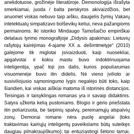
anekdotuose, grožinėje literatūroje. Demonologija išrašyta
smerkiamai, juoda / balta perskyros akivaizdžios, bet
anuomet viskas nebuvo taip aišku, daugelis žymių Vakarų
intelektualų simpatizavo bolševikų keliui, neva pažangioms
permainoms. Iki istoriko Mindaugo Tamošaičio empiriškai
deta­laus tyrimo monografijoje „Didysis apakimas: Lietuvių
rašytojų kairėjimas 4-ajame XX a. dešimtmetyje“ (2010)
galėjome tik miglotai įsivaiz­duoti, kaip nuosekliai,
apgalvotai ir kokiu mastu buvo indoktrinuojama
inteligentija, ypač toji jos dalis, kurios populiarumas
visuomenėje buvo itin didelis. Nė vieno įvilioto ar
susivilioju­sio sąmoningumo lygis negalėjo būti toks, kaip
šiandien, kai viskas aiškiai matoma iš istorinės distancijos.
Tei­singas ir taisyklingas romanas yra ir savaip didaktinis.
Satyra užkerta ke­lią pustoniams. Blogio ir gėrio prieš­stata
itin poliarizuota, be tarpinių spal­vų, pereinamųjų atspalvių
zonų. De­monai romane nėra puolę angelai (toks
traktavimas kairiųjų inteligentų paveikslams būtų suteikęs
daugiau pilnakraujiškumo); tai entuziastingi šėtono tarnai.