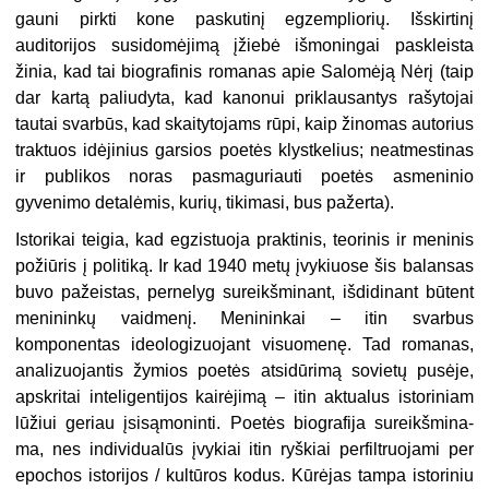
gauni pirk­ti kone paskutinį egzempliorių. Išskir­tinį
auditorijos susidomėjimą įžiebė išmoningai paskleista
žinia, kad tai biografinis romanas apie Salomėją Nė­rį (taip
dar kartą paliudyta, kad ka­nonui priklausantys rašytojai
tautai svarbūs, kad skaitytojams rūpi, kaip žinomas autorius
traktuos idėjinius gar­sios poetės klystkelius; neatmestinas
ir publikos noras pasmaguriauti poetės asmeninio
gyvenimo detalėmis, kurių, tikimasi, bus pažerta).
Istorikai teigia, kad egzistuoja prak­tinis, teorinis ir meninis
požiūris į poli­tiką. Ir kad 1940 metų įvykiuose šis ba­lansas
buvo pažeistas, pernelyg sureikš­minant, išdidinant būtent
menininkų vaidmenį. Menininkai – itin svarbus
komponentas ideologizuojant visuome­nę. Tad romanas,
analizuojantis žymios poetės atsidūrimą sovietų pusėje,
ap­skritai inteligentijos kairėjimą – itin ak­tualus istoriniam
lūžiui geriau įsisą­moninti. Poetės biografija sureikšmina­
ma, nes individualūs įvykiai itin ryš­kiai perfiltruojami per
epochos istorijos / kultūros kodus. Kūrėjas tampa isto­riniu