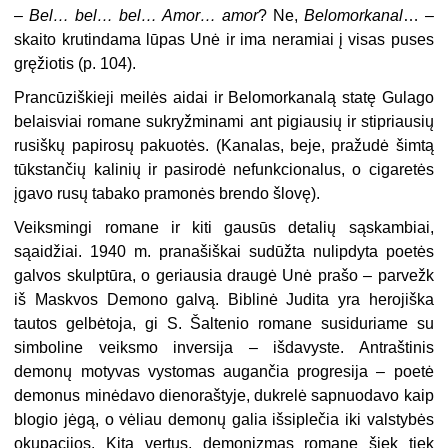
–
Bel… bel… bel… Amor… amor
? Ne,
Belomorkanal
… –
skaito krutindama lūpas Unė ir ima neramiai į visas puses
gręžiotis (p. 104).
Prancūziškieji meilės aidai ir Belomorkanalą statę Gulago
belaisviai ro­mane sukryžminami ant pigiausių ir stipriausių
rusiškų papirosų pakuotės. (Kanalas, beje, pražudė šimtą
tūkstan­čių kalinių ir pasirodė nefunkciona­lus, o cigaretės
įgavo rusų tabako pra­monės brendo šlovę).
Veiksmingi romane ir kiti gausūs detalių sąskambiai,
sąaidžiai. 1940 m. pranašiškai sudūžta nulipdyta poetės
galvos skulptūra, o geriausia draugė Unė prašo – parvežk
iš Maskvos De­mono galvą. Biblinė Judita yra herojiš­ka
tautos gelbėtoja, gi S. Šaltenio ro­mane susiduriame su
simboline veiks­mo inversija – išdavyste. Antraštinis
demonų motyvas vystomas augančia progresija – poetė
demonus minėdavo dienoraštyje, dukrelė sapnuodavo kaip
blogio jėgą, o vėliau demonų galia išsi­plečia iki valstybės
okupacijos. Kita vertus, demonizmas romane šiek tiek