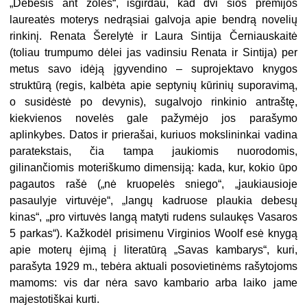
„Debesis ant žolės“, išgirdau, kad dvi šios premijos
laureatės moterys nedrąsiai galvoja apie bendrą novelių
rinkinį. Renata Šerelytė ir Laura Sintija Černiauskaitė
(toliau trumpumo dėlei jas vadinsiu Renata ir Sintija) per
metus savo idėją įgyvendino – suprojektavo knygos
struktūrą (regis, kalbėta apie septynių kūrinių suporavimą,
o susidėstė po devynis), sugalvojo rinkinio antraštę,
kiekvienos novelės gale pažymėjo jos parašymo
aplinkybes. Datos ir prierašai, kuriuos mokslininkai vadina
paratekstais, čia tampa jaukiomis nuorodomis,
gilinančiomis moteriškumo dimensiją: kada, kur, kokio ūpo
pagautos rašė („nė kruopelės sniego“, „jaukiausioje
pasaulyje virtuvėje“, „langų kadruose plaukia debesų
kinas“, „pro virtuvės langą matyti rudens sulaukęs Vasaros
5 parkas“). Kažkodėl prisimenu Virginios Woolf esė knygą
apie moterų ėjimą į literatūrą „Savas kambarys“, kuri,
parašyta 1929 m., tebėra aktuali posovietinėms rašytojoms
mamoms: vis dar nėra savo kambario arba laiko jame
majestotiškai kurti.