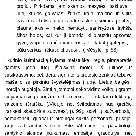
broliui. Pirkdama jam skanios mėsytės, pakliūva į
liūtį, kurios gaivalas ištinka kaip malonė ir viltis
pasikeisti:Tūkstančiai vandens strėlių sminga į galvą,
plauna akis – nieko nematyti, sankryžose trykšta
šiltos balos, kai kur ji brenda iki blauzdų apsemta
gyvo, verpetuojančio vandens. Jei tik būtų galėjusi, ji
būtų verkusi, rėkusi, bliovusi… („Mėsytė“, p. 53)
Į kūrinio kulminaciją kylama meistriškai, regis, pirmapradė
gamtos jėga tuoj išlaisvins moterį iš rutinos ir
susikaustymo, bet, deja, vienintelis protesto ženklas tebuvo
maišelio su pirkiniu švystelėjimas į upę. Lietus baigėsi,
inercija nugalėjo. Sintija įtemptai seka vidinę veikėjų grumtį
su įvairiausio pobūdžio frustracijomis ir randa tam efektingą
vaizdinę išraišką („Viduje net švilpdamos nuo greičio
trankėsi skaudžios sūpynės“, p. 99), stovi tų sužvarbusių,
nemokančių gudriai ir protingai suktis personažų pusėje,
kaip kad andai stovėjo Bitė Vilimaitė. Iš pasakotojo
santykio sklinda jaukumas, empatija, graudulys, net