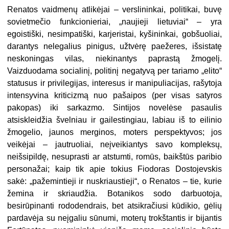
Renatos vaidmenų atlikėjai – verslininkai, politikai, buvę
sovietmečio funkcionieriai, „naujieji lietuviai“ – yra
egoistiški, nesimpatiški, karjeristai, kyšininkai, gobšuoliai,
darantys nelegalius pinigus, užtvėrę paežeres, išsistatę
neskoningas vilas, niekinantys paprastą žmogelį.
Vaizduodama socialinį, politinį negatyvą per tariamo „elito“
statusus ir privilegijas, interesus ir manipuliacijas, rašytoja
intensyvina kriticizmą nuo pašaipos (per visas satyros
pakopas) iki sarkazmo. Sintijos novelėse pasaulis
atsiskleidžia švelniau ir gailestingiau, labiau iš to eilinio
žmogelio, jaunos merginos, moters perspektyvos; jos
veikėjai – jautruoliai, neįveikiantys savo kompleksų,
neišsipildę, nesuprasti ar atstumti, romūs, baikštūs paribio
personažai; kaip tik apie tokius Fiodoras Dostojevskis
sakė: „pažemintieji ir nuskriaustieji“, o Renatos – tie, kurie
žemina ir skriaudžia. Botanikos sodo darbuotoja,
besirūpinanti rododendrais, bet atsikračiusi kūdikio, gėlių
pardavėja su neįgaliu sūnumi, moterų trokštantis ir bijantis