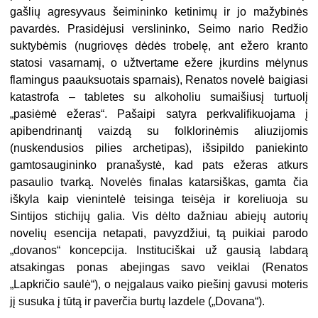
gašlių agresyvaus šeimininko ketinimų ir jo mažybinės
pavardės. Prasidėjusi verslininko, Seimo nario Redžio
suktybėmis (nugriovęs dėdės trobelę, ant ežero kranto
statosi vasarnamį, o užtvertame ežere įkurdins mėlynus
flamingus paauksuotais sparnais), Renatos novelė baigiasi
katastrofa – tabletes su alkoholiu sumaišiusį turtuolį
„pasiėmė ežeras“. Pašaipi satyra perkvalifikuojama į
apibendrinantį vaizdą su folklorinėmis aliuzijomis
(nuskendusios pilies archetipas), išsipildo paniekinto
gamtosaugininko pranašystė, kad pats ežeras atkurs
pasaulio tvarką. Novelės finalas katarsiškas, gamta čia
iškyla kaip vienintelė teisinga teisėja ir koreliuoja su
Sintijos stichijų galia. Vis dėlto dažniau abiejų autorių
novelių esencija netapati, pavyzdžiui, tą puikiai parodo
„dovanos“ koncepcija. Instituciškai už gausią labdarą
atsakingas ponas abejingas savo veiklai (Renatos
„Lapkričio saulė“), o neįgalaus vaiko piešinį gavusi moteris
jį susuka į tūtą ir paverčia burtų lazdele („Dovana“).