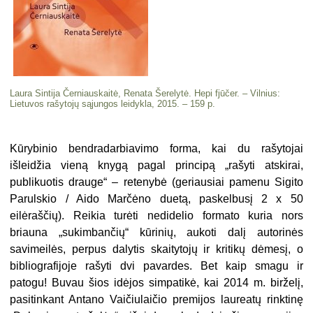
Laura Sintija Černiauskaitė, Renata Šerelytė. Hepi fjūčer. – Vilnius:
Lietuvos rašytojų sąjungos leidykla, 2015. – 159 p.
Kūrybinio bendradarbiavimo forma, kai du rašytojai
išleidžia vieną knygą pagal principą „rašyti atskirai,
publikuotis drauge“ – retenybė (geriausiai pamenu Sigito
Parulskio / Aido Marčėno duetą, paskelbusį 2 x 50
eilėraščių). Reikia turėti nedidelio formato kuria nors
briauna „sukimbančių“ kūrinių, aukoti dalį autorinės
savimeilės, perpus dalytis skaitytojų ir kritikų dėmesį, o
bibliografijoje rašyti dvi pavardes. Bet kaip smagu ir
patogu! Buvau šios idėjos simpatikė, kai 2014 m. birželį,
pasitinkant Antano Vaičiulaičio premijos laureatų rinktinę