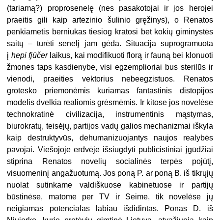
(tariamą?) proprosenelę (nes pasakotojai ir jos herojei
praeitis gili kaip artezinio šulinio gręžinys), o Renatos
penkiametis berniukas tiesiog kratosi bet kokių giminystės
saitų – turėti senelį jam gėda. Situacija suprogramuota
į
hepi fjūčer
laikus, kai modifikuoti florą ir fauną bei klonuoti
žmones taps kasdienybe, visi egzemplioriai bus sterilūs ir
vienodi, praeities vektorius nebeegzistuos. Renatos
grotesko priemonėmis kuriamas fantastinis distopijos
modelis dvelkia realiomis grėsmėmis. Ir kitose jos novelėse
technokratinė civilizacija, instrumentinis mąstymas,
biurokratų, teisėjų, partijos vadų galios mechanizmai iškyla
kaip destruktyvūs, dehumanizuojantys naujos realybės
pavojai. Viešojoje erdvėje išsiugdyti publicistiniai įgūdžiai
stiprina Renatos novelių socialinės terpės pojūtį,
visuomeninį angažuotumą. Jos poną P. ar poną B. iš tikrųjų
nuolat sutinkame valdiškuose kabinetuose ir partijų
būstinėse, matome per TV ir Seime, tik novelėse jų
neigiamas potencialas labiau išdidintas. Ponas D. iš