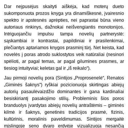
Dar neįpusėjus skaityti aiškėja, kad moterų dueto
sukomponuota prozos knyga yra dinamiškesnė, įvairesnio
spektro ir apstesnės aprėpties, nei paprastai būna vieno
autoriaus rinkinys, dažnokai neišvengiantis monotonijos.
Intriguojančiu impulsu tampa novelių partnerystė:
sąskambiai ir kontrastai, papildiniai ir prasilenkimai,
plečiantys aptariamos knygos prasminį tūrį. Net keista, kad
novelės į poras atrodo suklostytos veik natūraliai (nesinori
spėlioti, ar pagal temas, ar pagal gilumines prasmes, ar
tiesiog intuityviai; keletas gal ir „iš reikalo“).
Jau pirmoji novelių pora (Sintijos „Proprosenelė“, Renatos
„Giminės šaknys“) ryškiai pozicionuoja skirtingas abiejų
autorių pasaulėvaizdžio dominantes ir gana kardinaliai
besiskiriantį pasakojimo stilių. Probleminis šios poros
branduolys įvardytas abiejų novelių antraštėmis – giminės
kilmė ir šaknys, genetinės tradicijos prasmė, fizinis,
kultūrinis, moralinis paveldimumas. Sintijos mergaitė
mįslingoje seno dvaro erdvėje vizualizuoja nesančią