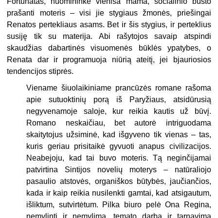
Fortūnatas, nuomininkė vieniša mama, socialinio būsto
prašanti moteris – visi jie stygiaus žmonės, priešingai
Renatos pertekliaus asams. Bet ir šis stygius, ir perteklius
susiję tik su materija. Abi rašytojos savaip atspindi
skaudžias dabartinės visuomenės būklės ypatybes, o
Renata dar ir programuoja niūrią ateitį, jei bjauriosios
tendencijos stiprės.
Viename šiuolaikiniame prancūzės romane rašoma
apie sutuoktinių porą iš Paryžiaus, atsidūrusią
negyvenamoje saloje, kur reikia kautis už būvį.
Romano neskaičiau, bet autorė intriguodama
skaitytojus užsiminė, kad išgyveno tik vienas – tas,
kuris geriau prisitaikė gyvuoti anapus civilizacijos.
Neabejoju, kad tai buvo moteris. Tą neginčijamai
patvirtina Sintijos novelių moterys – natūraliojo
pasaulio atstovės, organiškos būtybės, jaučiančios,
kada ir kaip reikia nusilenkti gamtai, kad atsigautum,
išliktum, sutvirtėtum. Pilka biuro pelė Ona Regina,
nemylinti ir nemylima, temato darbą ir tarnavimą