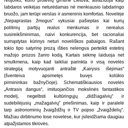
Niujorko, kurio protėvių gimtinė Lietuva, atvažiuoja kaip
labdaros veikėjas neturėdamas nė menkiausio labdaringo
bruožo, jam terūpi verslas ir asmeninis komfortas. Novelėje
„Nepaprastas žmogus“ vykusiai pašieptas kai kurių
politinių partijų realus menkumas ir nerealus
susireikšminimas, naivi konkurencija, bet racionaliai
sumąstytas kūrinys neturi noveliškos pabaigos. Rašant
tokio tipo satyrinę prozą išties nelengva perteikti estetinį
mažojo prozos žanro kodą. Kartais sėkmę laiduoja net
smulkmena, kaip kad taikliai parinkta ir visą novelės
strategiją motyvuojanti antraštė „Kairysis išėjimas“
(šventeiva apsimetęs buvęs kolūkio
pirmininkas bažnyčioje). Schematiškiausios novelės
„Antrasis dangus“, imituojančios mokslinės fantastikos
modelį, negelbsti kultūringųjų „didžiagalvių“ ir
sudebilėjusių „mažagalvių“ priešinimas, kaip ir paralelė
tarp astronominių žvaigždžių ir TV popso „žvaigždelių“.
Mažiau dirbtinumo tose novelėse, kur įsileidžiama daugiau
atpažįstamos tikrovės.