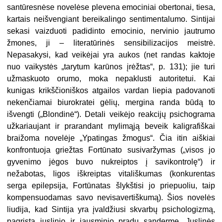
santūresnėse novelėse plevena emociniai obertonai, tiesa,
kartais neišvengiant bereikalingo sentimentalumo. Sintijai
sekasi vaizduoti padidinto emocinio, nervinio jautrumo
žmones, ji – literatūrinės sensibilizacijos meistrė.
Nepasakysi, kad veikėjai yra aukos (net randas kaktoje
nuo vaikystės „tarytum karūnos įrėžtas“, p. 131); jie turi
užmaskuoto orumo, moka nepaklusti autoritetui. Kai
kunigas krikščioniškos atgailos vardan liepia padovanoti
nekenčiamai biurokratei gėlių, mergina randa būdą to
išvengti („Blondinė“). Detali veikėjo reakcijų psichograma
užkariaujant ir prarandant mylimąją beveik kaligrafiškai
braižoma novelėje „Ypatingas žmogus“. Čia itin aiškiai
konfrontuoja griežtas Fortūnato susivaržymas („visos jo
gyvenimo jėgos buvo nukreiptos į savikontrolę“) ir
nežabotas, ligos iškreiptas vitališkumas (konkurentas
serga epilepsija, Fortūnatas šlykštisi jo priepuoliu, taip
kompensuodamas savo nevisavertiškumą). Šios novelės
liudija, kad Sintija yra įvaldžiusi skvarbų psichologizmą,
pagrįstą juslinio ir jausminio pradų sanderme. Juslinės