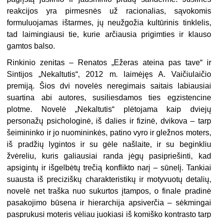
reakcijos yra pirmesnės už racionalias, sąvokomis
formuluojamas ištarmes, jų neužgožia kultūrinis tinklelis,
tad laimingiausi tie, kurie arčiausia prigimties ir klauso
gamtos balso.
Rinkinio zenitas – Renatos „Ežeras ateina pas tave“ ir
Sintijos „Nekaltutis“, 2012 m. laimėjęs A. Vaičiulaičio
premiją. Šios dvi novelės neregimais saitais labiausiai
suartina abi autores, susiliesdamos ties egzistencine
plotme. Novelė „Nekaltutis“ plėtojama kaip dviejų
personažų psichologinė, iš dalies ir fizinė, dvikova – tarp
šeimininko ir jo nuomininkės, patino vyro ir gležnos moters,
iš pradžių lygintos ir su gėle našlaite, ir su beginkliu
žvėreliu, kuris galiausiai randa jėgų pasipriešinti, kad
apsigintų ir išgelbėtų trečią konflikto narį – sūnelį. Tankiai
suausta iš preciziškų charakteristikų ir motyvuotų detalių,
novelė net traška nuo sukurtos įtampos, o finale pradinė
pasakojimo būsena ir hierarchija apsiverčia – sėkmingai
pasprukusi moteris vėliau juokiasi iš komiško kontrasto tarp