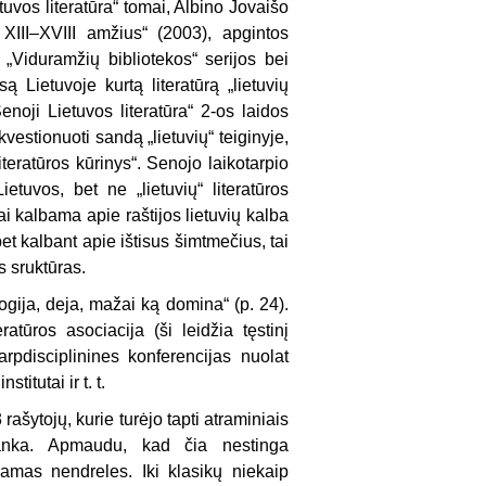
etuvos literatūra“ tomai, Albino Jovaišo
: XIII–XVIII amžius“ (2003), apgintos
ir „Viduramžių bibliotekos“ serijos bei
ą Lietuvoje kurtą literatūrą „lietuvių
noji Lietuvos literatūra“ 2-os laidos
kvestionuoti sandą „lietuvių“ teiginyje,
iteratūros kūrinys“. Senojo laikotarpio
ietuvos, bet ne „lietuvių“ literatūros
ai kalbama apie raštijos lietuvių kalba
bet kalbant apie ištisus šimtmečius, tai
s sruktūras.
ogija, deja, mažai ką domina“ (p. 24).
atūros asociacija (ši leidžia tęstinį
 tarpdisciplinines konferencijas nuolat
titutai ir t. t.
rašytojų, kurie turėjo tapti atraminiais
atranka. Apmaudu, kad čia nestinga
ojamas nendreles. Iki klasikų niekaip