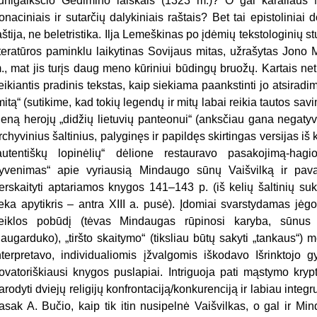
unigaikščio Gedimino laiškais (1323 m.)? O gal karaliaus
onaciniais ir sutarčių dalykiniais raštais? Bet tai epistoliniai 
aštija, ne beletristika. Ilja Lemeškinas po įdėmių tekstologinių st
iteratūros paminklu laikytinas Sovijaus mitas, užrašytas Jono
., mat jis turįs daug meno kūriniui būdingų bruožų. Kartais ne
eikiantis pradinis tekstas, kaip siekiama paankstinti jo atsirad
mitą“ (sutikime, kad tokių legendų ir mitų labai reikia tautos sa
ieną herojų „didžių lietuvių panteonui“ (anksčiau gana negatyv
rchyvinius šaltinius, palyginęs ir papildęs skirtingas versijas iš
autentiškų lopinėlių“ dėlione restauravo pasakojimą-hagio
yvenimas“ apie vyriausią Mindaugo sūnų Vaišvilką ir pavad
erskaityti aptariamos knygos 141–143 p. (iš kelių šaltinių su
ieka apytikris – antra XIII a. pusė). Įdomiai svarstydamas jėg
eiklos pobūdį (tėvas Mindaugas rūpinosi karyba, sūnus V
augarduko), „tiršto skaitymo“ (tiksliau būtų sakyti „tankaus“) m
nterpretavo, individualiomis įžvalgomis iškodavo Išrinktojo
ovatoriškiausi knygos puslapiai. Intriguoja pati mąstymo krypti
arodyti dviejų religijų konfrontaciją/konkurenciją ir labiau integruo
asak A. Bučio, kaip tik itin nusipelnė Vaišvilkas, o gal ir M