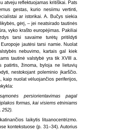
u atveju reflektuojamas kritiškai. Pats
rnus gestas, kurio nesiimu vertinti,
ialistai ar istorikai. A. Bučys siekia
likybės, gėrį, – jei neatsirado tautinės
tūra, vyko krašto europėjimas. Pakiliai
ys tarsi savaime turėtų pritildyti
e Europoje jautėsi tarsi namie. Nuolat
valstybės nebuvimo, kartais gal kiek
ams tautinė valstybė yra tik XVIII a.
patirtis, žinoma, byloja ne lietuvių
yti, nestokojant poleminio įkarščio.
 kaip nuolat vėluojančios periferijos,
okykla:
 sąmonės persiorientavimas pagal
iplakos formas, kai visiems etniniams
. 252).
tinančios laikytis lituanocentrizmo.
ose kontekstuose (p. 31–34). Autorius