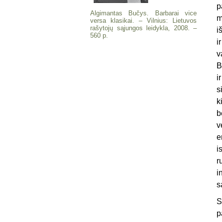
p
Algimantas Bučys. Barbarai vice
m
versa klasikai. – Vilnius: Lietuvos
rašytojų sąjungos leidykla, 2008. –
i
560 p.
i
v
B
i
s
k
b
v
e
i
r
i
s
S
p