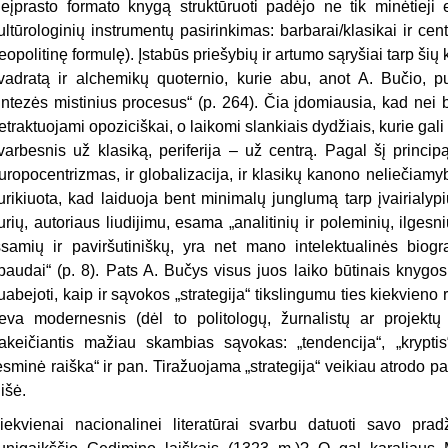
eįprasto formato knygą struktūruoti padėjo ne tik minėtieji 
ultūrologinių instrumentų pasirinkimas: barbarai/klasikai ir centr
eopolitinę formulę). Įstabūs priešybių ir artumo sąryšiai tarp šių k
vadratą ir alchemikų quoternio, kurie abu, anot A. Bučio, pui
intezės mistinius procesus“ (p. 264). Čia įdomiausia, kad nei ba
etraktuojami opoziciškai, o laikomi slankiais dydžiais, kurie gali
varbesnis už klasiką, periferija – už centrą. Pagal šį princip
uropocentrizmas, ir globalizacija, ir klasikų kanono neliečiamy
urikiuota, kad laiduoja bent minimalų junglumą tarp įvairialypių
urių, autoriaus liudijimu, esama „analitinių ir poleminių, ilgesni
šsamių ir paviršutiniškų, yra net mano intelektualinės biogra
paudai“ (p. 8). Pats A. Bučys visus juos laiko būtinais knygos
uabejoti, kaip ir sąvokos „strategija“ tikslingumu ties kiekvieno 
eva modernesnis (dėl to politologų, žurnalistų ar projektų
akeičiantis mažiau skambias sąvokas: „tendencija“, „kryptis
esminė raiška“ ir pan. Tiražuojama „strategija“ veikiau atrodo 
lišė.
iekvienai nacionalinei literatūrai svarbu datuoti savo pr