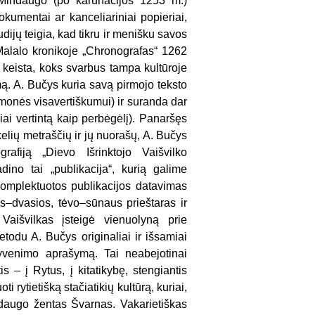
 Mindaugo (po karūnacijos 1253 m.)
dokumentai ar kanceliariniai popieriai,
udijų teigia, kad tikru ir menišku savos
 Malalo kronikoje „Chronografas“ 1262
t keista, koks svarbus tampa kultūroje
imą. A. Bučys kuria savą pirmojo teksto
vimonės visavertiškumui) ir suranda dar
iai vertintą kaip perbėgėlį). Panaršęs
 kelių metraščių ir jų nuorašų, A. Bučys
grafiją „Dievo Išrinktojo Vaišvilko
ino tai „publikacija“, kurią galime
komplektuotos publikacijos datavimas
os–dvasios, tėvo–sūnaus prieštaras ir
aišvilkas įsteigė vienuolyną prie
etodu A. Bučys originaliai ir išsamiai
 gyvenimo aprašymą. Tai neabejotinai
s – į Rytus, į kitatikybę, stengiantis
ti rytietišką stačiatikių kultūrą, kuriai,
indaugo žentas Švarnas. Vakarietiškas