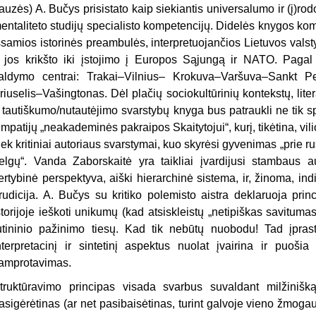
auzės) A. Bučys prisistato kaip siekiantis universalumo ir (į)rodo 
entaliteto studijų specialisto kompetencijų. Didelės knygos ko
šsamios istorinės preambulės, interpretuojančios Lietuvos val
r jos krikšto iki įstojimo į Europos Sąjungą ir NATO. Pagal 
aldymo centrai: Trakai–Vilnius– Krokuva–Varšuva–Sankt P
riuselis–Vašingtonas. Dėl plačių sociokultūrinių kontekstų, lite
r tautiškumo/nutautėjimo svarstybų knyga bus patraukli ne tik sp
impatijų „neakademinės pakraipos Skaitytojui“, kurį, tikėtina, vil
iek kritiniai autoriaus svarstymai, kuo skyrėsi gyvenimas „prie rusų
elgų“. Vanda Zaborskaitė yra taikliai įvardijusi stambaus au
ertybinė perspektyva, aiški hierarchinė sistema, ir, žinoma, ind
rudicija. A. Bučys su kritiko polemisto aistra deklaruoja princ
storijoje ieškoti unikumų (kad atsiskleistų „netipiškas savitumas
utininio pažinimo tiesų. Kad tik nebūtų nuobodu! Tad įprast
nterpretacinį ir sintetinį aspektus nuolat įvairina ir puošia 
amprotavimas.
truktūravimo principas visada svarbus suvaldant milžiniš
asigėrėtinas (ar net pasibaisėtinas, turint galvoje vieno žmogau