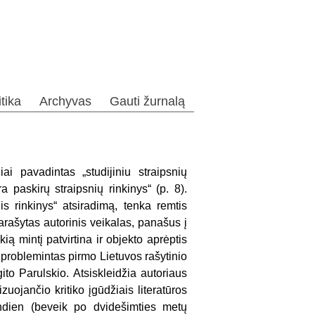
itika
Archyvas
Gauti žurnalą
ai pavadintas „studijiniu straipsnių
a paskirų straipsnių rinkinys“ (p. 8).
is rinkinys“ atsiradimą, tenka remtis
parašytas autorinis veikalas, panašus į
kią mintį patvirtina ir objekto aprėptis
suproblemintas pirmo Lietuvos rašytinio
ito Parulskio. Atsiskleidžia autoriaus
zuojančio kritiko įgūdžiais literatūros
andien (beveik po dvidešimties metų