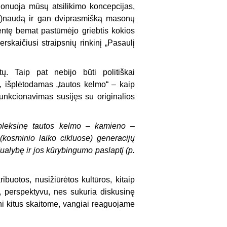
ionuoja mūsų atsilikimo koncepcijas,
ne)naudą ir gan dviprasmišką masonų
zentę bemat pastūmėjo griebtis kokios
rskaičiusi straipsnių rinkinį „Pasaulį
ų. Taip pat nebijo būti politiškai
 išplėtodamas „tautos kelmo“ – kaip
unkcionavimas susijęs su originalios
ompleksinę tautos kelmo – kamieno –
(kosminio laiko cikluose) generacijų
dualybę ir jos kūrybingumo paslaptį (p.
ibuotos, nusižiūrėtos kultūros, kitaip
vu, perspektyvu, nes sukuria diskusinę
eni kitus skaitome, vangiai reaguojame