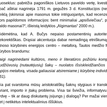
uoseklus: pabrėžia pagoniškos Lietuvos paveldo vertę, kvest
pač aštriai nagrinėja 1791 m. gegužės 3 d. Konstitucijos (
eiklą (skirsniai apie masonus tokie intriguojantys, kad recen
ors papildomos informacijos: bent minimaliai „apsišviečiau“, pe
aldo masonai?“, išleistą leidyklos „Algimantas“ 2000 m.).
sidėmėtina, kad A. Bučys nepaiso postamentinių autoritet
ekorektiškas. Drąsiai akcentuoja dabar nemadingą etniškumą,
tnoso kūrybinės energijos centro – metaforą. Tautos medžio f
ūrybos brandumu:
aigi nagrinėdami kultūros, meno ir literatūros požiūriu k
udžiūvusių (nutautėjusių) šakų – nuolatos išsiskleidžiančios 
apijos metaforą, visada galiausiai atsiremiame į kūrybinę indivi
61).
ia pat svarstoma mūsų aristokratiškų šaknų stygiaus ir transkr
ariant, importo ir įtakų problema. Visa tai šviežia, informaty
rdvę – tik ar daug diskutantų įsijungs į dialogą? Per mažai vi
et į netikėtus intelektualinius iššūkius.