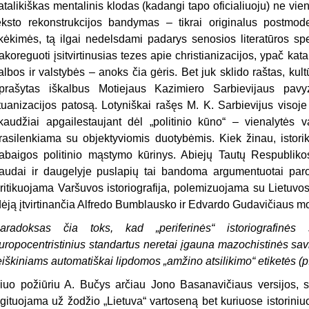
atalikiškas mentalinis klodas (kadangi tapo oficialiuoju) ne vien
eksto rekonstrukcijos bandymas – tikrai originalus postmode
ikėkimės, tą ilgai nedelsdami padarys senosios literatūros spec
akoreguoti įsitvirtinusias tezes apie christianizacijos, ypač kata
albos ir valstybės – anoks čia gėris. Bet juk sklido raštas, kul
prašytas iškalbus Motiejaus Kazimiero Sarbievijaus pavyzd
ituanizacijos patosą. Lotyniškai rašęs M. K. Sarbievijus visoj
kaudžiai apgailestaujant dėl „politinio kūno“ – vienalytės 
rasilenkiama su objektyviomis duotybėmis. Kiek žinau, istorik
abaigos politinio mąstymo kūrinys. Abiejų Tautų Respublikos 
audai ir daugelyje puslapių tai bandoma argumentuotai parod
ritikuojama Varšuvos istoriografija, polemizuojama su Lietuvos,
dėją įtvirtinančia Alfredo Bumblausko ir Edvardo Gudavičiaus m
aradoksas čia toks, kad „periferinės“ istoriografinės
uropocentristinius standartus neretai įgauna mazochistinės sav
eiškiniams automatiškai lipdomos „amžino atsilikimo“ etiketės (p
iuo požiūriu A. Bučys arčiau Jono Basanavičiaus versijos, ska
gituojama už žodžio „Lietuva“ vartoseną bet kuriuose istoriniu