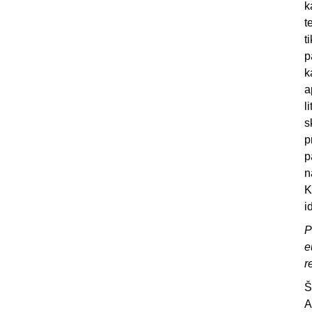
k
t
t
p
k
a
l
s
p
p
n
K
i
P
e
r
Š
A