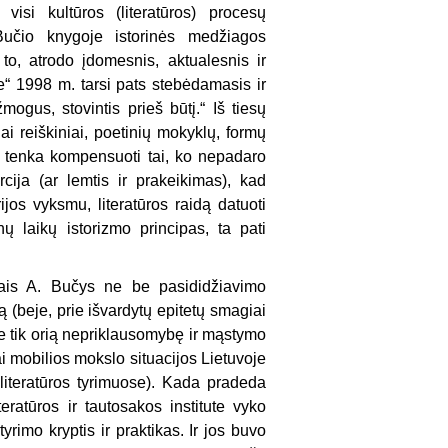
isi kultūros (literatūros) procesų
. Bučio knygoje istorinės medžiagos
e to, atrodo įdomesnis, aktualesnis ir
e“ 1998 m. tarsi pats stebėdamasis ir
ogus, stovintis prieš būtį.“ Iš tiesų
ai reiškiniai, poetinių mokyklų, formų
kad tenka kompensuoti tai, ko nepadaro
ercija (ar lemtis ir prakeikimas), kad
ijos vyksmu, literatūros raidą datuoti
 laikų istorizmo principas, ta pati
nklais A. Bučys ne be pasididžiavimo
 (beje, prie išvardytų epitetų smagiai
 ne tik orią nepriklausomybę ir mąstymo
bai mobilios mokslo situacijos Lietuvoje
iteratūros tyrimuose). Kada pradeda
teratūros ir tautosakos institute vyko
rimo kryptis ir praktikas. Ir jos buvo