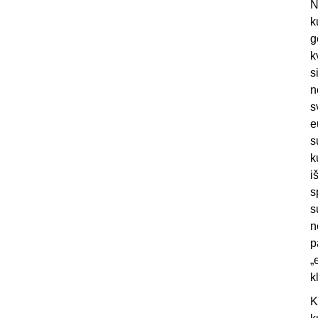
N
k
g
k
s
n
s
e
s
k
i
s
s
n
p
„
k
K