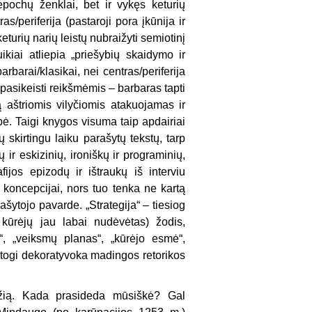
epochų ženklai, bet ir vykęs keturių
as/periferija (pastaroji pora įkūnija ir
eturių narių leistų nubraižyti semiotinį
kiai atliepia „priešybių skaidymo ir
rbarai/klasikai, nei centras/periferija
 pasikeisti reikšmėmis – barbaras tapti
ą aštriomis vilyčiomis atakuojamas ir
bė. Taigi knygos visuma taip apdairiai
 skirtingu laiku parašytų tekstų, tarp
ų ir eskizinių, ironiškų ir programinių,
fijos epizodų ir ištraukų iš interviu
 koncepcijai, nors tuo tenka ne kartą
rašytojo pavarde. „Strategija“ – tiesiog
 kūrėjų jau labai nudėvėtas) žodis,
“, „veiksmų planas“, „kūrėjo esmė“,
patogi dekoratyvoka madingos retorikos
adžią. Kada prasideda mūsiškė? Gal