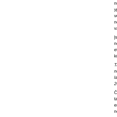
n
y
v
n
v
Į
n
e
k
T
n
l
2
Č
t
e
n