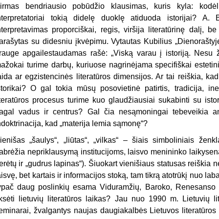
irmas bendriausio pobūdžio klausimas, kuris kyla: kodėl v
nterpretatoriai tokią didelę duoklę atiduoda istorijai? A
nterpretavimas proporciškai, regis, viršija literatūrinę dalį, b
arašytas su didesniu įkvėpimu. Vytautas Kubilius „Dienoraštyj
rauge apgailestaudamas rašė: „Viską varau į istoriją. Nesu žm
ažokai turime darbų, kuriuose nagrinėjama specifiškai estetini
aida ar egzistencinės literatūros dimensijos. Ar tai reiškia, 
storikai? O gal tokia mūsų posovietinė patirtis, tradicija, in
iteratūros procesus turime kuo glaudžiausiai sukabinti su istor
agal vadus ir centrus? Gal čia nesąmoningai tebeveikia anų
ndoktrinacija, kad „materija lemia sąmonę“?
ienišas „šaulys“, „liūtas“, „vilkas“ – šiais simboliniais že
abrėžia nepriklausymą institucijoms, laisvo menininko laikyseną
erėtų ir „gudrus lapinas“). Šiuokart vienišiaus statusas reiškia
aisvę, bet kartais ir informacijos stoką, tam tikrą atotrūkį nuo la
ypač daug poslinkių esama Viduramžių, Baroko, Renesanso l
iksėti lietuvių literatūros laikas? Jau nuo 1990 m. Lietuvių li
eminarai, žvalgantys naujas daugiakalbės Lietuvos literatūros ty