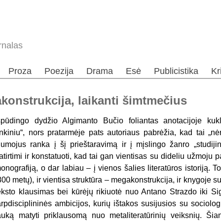
rnalas
Proza
Poezija
Drama
Esė
Publicistika
Kr
konstrukcija, laikanti šimtmečius
spūdingo dydžio Algimanto Bučio foliantas anotacijoje kukli
inkiniu“, nors pratarmėje pats autoriaus pabrėžia, kad tai „nėr
umojus ranka į šį prieštaravimą ir į mįslingo žanro „studijin
atirtimi ir konstatuoti, kad tai gan vientisas su dideliu užmoju 
onografiją, o dar labiau – į vienos šalies literatūros istoriją. To
800 metų), ir vientisa struktūra – megakonstrukcija, ir knygoje 
eksto klausimas bei kūrėjų rikiuotė nuo Antano Strazdo iki Sig
arpdisciplininės ambicijos, kurių ištakos susijusios su sociologi
auką matyti priklausomą nuo metaliteratūrinių veiksnių. Ši