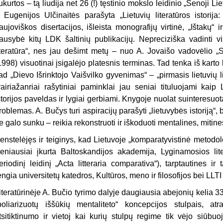
ukurtos – tą liudija net 26 (!) tęstinio mokslo leidinio „Senoji Li
r Eugenijos Ulčinaitės parašyta „Lietuvių literatūros istorija
aujoviškos disertacijos, išleista monografijų virtinė, „Ištakų“ 
ausybė kitų LDK šaltinių publikacijų. Nepreciziška vadinti vis
iteratūra“, nes jau dešimt metų – nuo A. Jovaišo vadovėlio „Se
1998) visuotinai įsigalėjo platesnis terminas. Tad tenka iš karto 
ad „Dievo Išrinktojo Vaišvilko gyvenimas“ – „pirmasis lietuvių l
vairiažanriai rašytiniai paminklai jau seniai tituluojami kaip L
storijos paveldas ir lygiai gerbiami. Knygoje nuolat suinteresuot
roblemas. A. Bučys turi aspiracijų parašyti „lietuvybės istoriją“, 
e galo sunku – reikia rekonstruoti ir iškoduoti mentalines, mitine
enstelėjęs ir teiginys, kad Lietuvoje „komparatyvistinė metodol
eniausiai įkurta Baltoskandijos akademija, Lyginamosios liter
eriodinį leidinį „Acta litteraria comparativa“), tarptautines ir
engia universitetų katedros, Kultūros, meno ir filosofijos bei LLTI ins
iteratūrinėje A. Bučio tyrimo dalyje daugiausia abejonių kelia 33 
poliarizuotų iššūkių mentaliteto“ koncepcijos stulpais, 
tsitiktinumo ir vietoj kai kurių stulpų regime tik vėjo siūbu