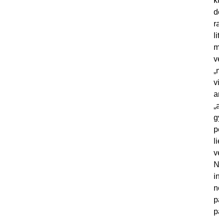
k
d
r
l
m
v
„
v
a
„
g
p
l
v
N
i
n
p
p