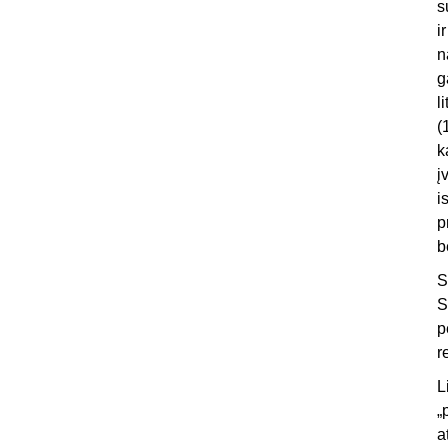
s
i
n
g
l
(
k
į
i
p
b
S
S
p
r
L
„
a