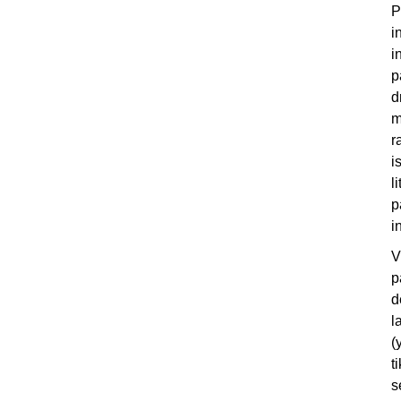
P
i
i
p
d
m
r
i
l
p
i
V
p
d
l
(
t
s