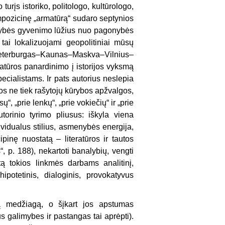
turįs istoriko, politologo, kultūrologo,
mpozicinę „armatūrą“ sudaro septynios
stybės gyvenimo lūžius nuo pagonybės
tai lokalizuojami geopolitiniai mūsų
eterburgas–Kaunas–Maskva–Vilnius–
ratūros panardinimo į istorijos vyksmą
ecialistams. Ir pats autorius neslepia
ios ne tiek rašytojų kūrybos apžvalgos,
“, „prie lenkų“, „prie vokiečių“ ir „prie
torinio tyrimo pliusus: iškyla viena
ividualus stilius, asmenybės energija,
ipinę nuostatą – literatūros ir tautos
“, p. 188), nekartoti banalybių, vengti
ą tokios linkmės darbams analitinį,
hipotetinis, dialoginis, provokatyvus
ką medžiagą, o šįkart jos apstumas
s galimybes ir pastangas tai aprėpti).