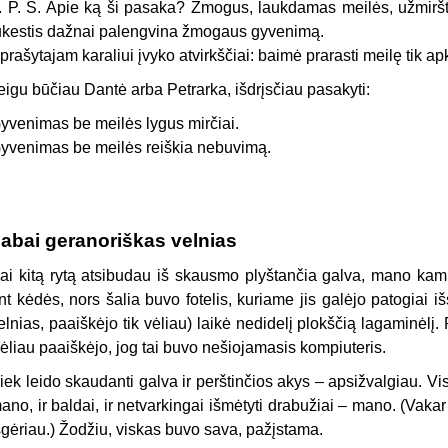
. P. S. Apie ką ši pasaka? Žmogus, laukdamas meilės, užmiršta,
ūkestis dažnai palengvina žmogaus gyvenimą.
prašytajam karaliui įvyko atvirkščiai: baimė prarasti meilę tik a
eigu būčiau Dantė arba Petrarka, išdrįsčiau pasakyti:
yvenimas be meilės lygus mirčiai.
yvenimas be meilės reiškia nebuvimą.
abai geranoriškas velnias
ai kitą rytą atsibudau iš skausmo plyštančia galva, mano kamb
nt kėdės, nors šalia buvo fotelis, kuriame jis galėjo patogiai išs
elnias, paaiškėjo tik vėliau) laikė nedidelį plokščią lagaminėl
ėliau paaiškėjo, jog tai buvo nešiojamasis kompiuteris.
iek leido skaudanti galva ir perštinčios akys – apsižvalgiau. Vi
ano, ir baldai, ir netvarkingai išmėtyti drabužiai – mano. (Vaka
šgėriau.) Žodžiu, viskas buvo sava, pažįstama.