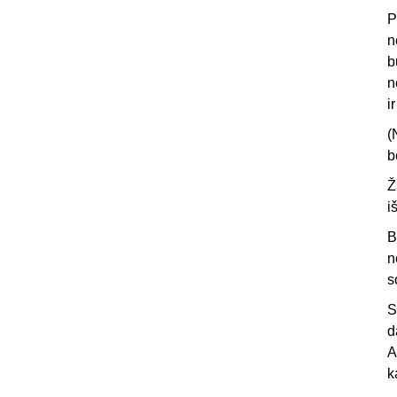
P
n
b
n
i
(
b
Ž
i
B
n
s
S
d
A
k