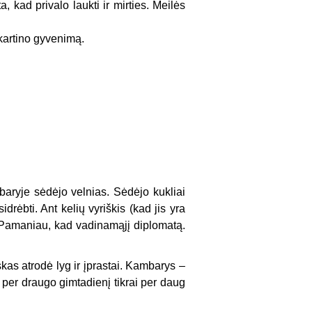
 kad privalo laukti ir mirties. Meilės
pkartino gyvenimą.
aryje sėdėjo velnias. Sėdėjo kukliai
idrėbti. Ant kelių vyriškis (kad jis yra
į. Pamaniau, kad vadinamąjį diplomatą.
skas atrodė lyg ir įprastai. Kambarys –
r per draugo gimtadienį tikrai per daug