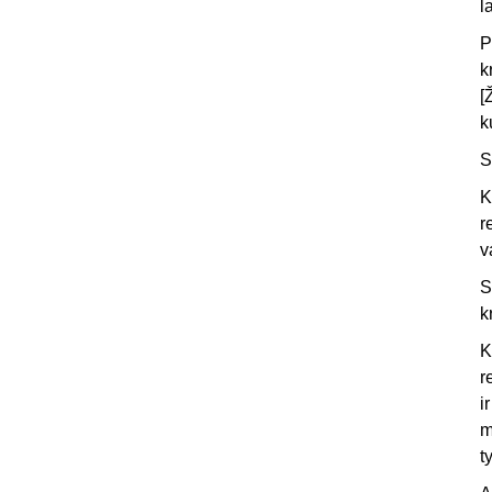
l
P
k
[
k
S
K
r
v
S
k
K
r
i
m
t