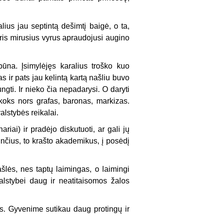
ralius jau septintą dešimtį baigė, o ta,
 tris mirusius vyrus apraudojusi augino
būna. Įsimylėjęs karalius troško kuo
s ir pats jau kelintą kartą našliu buvo
ngti. Ir nieko čia nepadarysi. O daryti
 koks nors grafas, baronas, markizas.
alstybės reikalai.
riai) ir pradėjo diskutuoti, ar gali jų
minčius, to krašto akademikus, į posėdį
ašlės, nes taptų laimingas, o laimingi
valstybei daug ir neatitaisomos žalos
ais. Gyvenime sutikau daug protingų ir