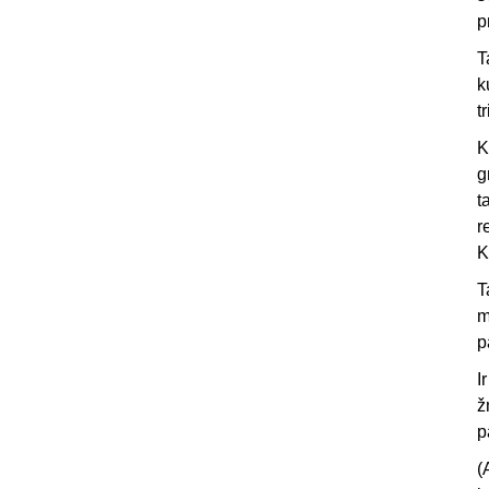
p
T
k
t
K
g
t
r
K
T
m
p
I
ž
p
(