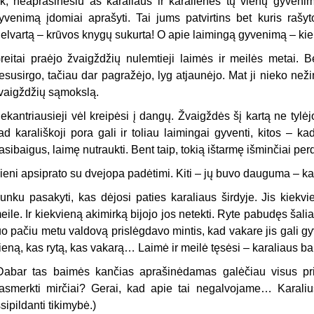
k, neaprašinėsiu aš karaliaus ir karalienės tų vienų gyveni
yvenimą įdomiai aprašyti. Tai jums patvirtins bet kuris rašyt
ielvartą – krūvos knygų sukurta! O apie laimingą gyvenimą – kie
reitai praėjo žvaigždžių nulemtieji laimės ir meilės metai. B
esusirgo, tačiau dar pagražėjo, lyg atjaunėjo. Mat ji nieko neži
vaigždžių sąmokslą.
ekantriausieji vėl kreipėsi į dangų. Žvaigždės šį kartą ne tylėjo
ad karališkoji pora gali ir toliau laimingai gyventi, kitos – kad 
asibaigus, laimę nutraukti. Bent taip, tokią ištarmę išminčiai per
ieni apsiprato su dvejopa padėtimi. Kiti – jų buvo dauguma – kan
unku pasakyti, kas dėjosi paties karaliaus širdyje. Jis kiekv
eile. Ir kiekvieną akimirką bijojo jos netekti. Ryte pabudęs šali
uo pačiu metu valdovą prislėgdavo mintis, kad vakare jis gali gy
ieną, kas rytą, kas vakarą… Laimė ir meilė tęsėsi – karaliaus ba
Dabar tas baimės kančias aprašinėdamas galėčiau visus pri
asmerkti mirčiai? Gerai, kad apie tai negalvojame… Karalius
šsipildanti tikimybė.)