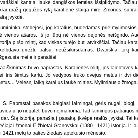
variškiai kantriai laukė dangiškos lemties išsipildymo. Tačiau i
ikrai gražų gegužės rytą karalienė staiga mirė. Žmonės, supran
alią įvykdė.
ūmininkai stebėjosi, jog karalius, budėdamas prie mylimosios k
ė vienos ašaros, iš jo lūpų nė vienos dejonės neišgirdo. Au
storija piršo mintį, kad viskas turėjo būti atvirkščiai. Tačiau ka
kelbdavo griežtu balsu, neužsikirsdamas. Dvariškiai tokį ka
žgesusia meile ir panašiai.
aaiškinimas buvo paprastas. Karalienės mirtį, jos laidotuves 
ei tris šimtus kartų. Jo vedybos truko dvejus metus ir dvi di
etus… Vėlesnį laiką karalius laukė mirties. Mylimiausio žmoga
. S. Paprastai pasakos baigiasi laimingai, gėris nugali blogį.
avidalu, jo nugalėti buvo neįmanoma. Tad laimingos pabaigos nė
r dar. Šią istoriją, panašią į pasaką, įkvėpė realūs įvykiai. Ta
rečiajai žmonai Elžbietai Granovskai (1380– 1421) istorija. Ir
ki 1421 metų to paties žiedais aptekusio mėnesio.