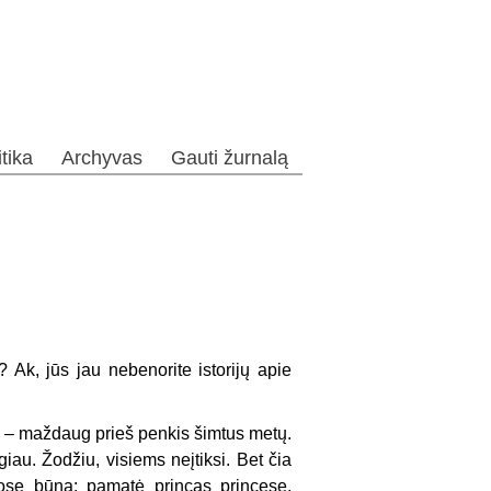
itika
Archyvas
Gauti žurnalą
? Ak, jūs jau nebenorite istorijų apie
 – maždaug prieš penkis šimtus metų.
giau. Žodžiu, visiems neįtiksi. Bet čia
kose būna: pamatė princas princesę,