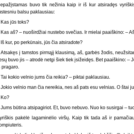
epažįstamas buvo tik nežinia kaip ir iš kur atsiradęs vyrišk
ūstesniu balsu paklausiau:
 Kas jūs toks?
 Kas aš? – nuoširdžiai nustebo svečias. Ir mielai paaiškino: – A
 Iš kur, po perkūnais, jūs čia atsiradote?
 Atsakęs į tamstos pirmąjį klausimą, aš, garbės žodis, neužsitar
iesų buvo jis – atrodė netgi šiek tiek įsižeidęs. Bet paaiškino: –
š pragaro.
 Tai kokio velnio jums čia reikia? – piktai paklausiau.
 Jokio velnio man čia nereikia, nes aš pats esu velnias. O štai ju
 Ko?
 Jums būtina atsipagiriot. Et, buvo nebuvo. Nuo ko susirgai – tuo
yriškis pakėlė lagaminėlio viršų. Kaip tik tada aš ir pamačia
ompiuteris.