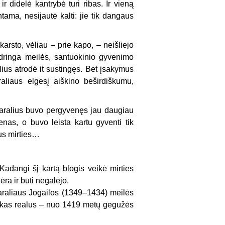
r didelė kantrybė turi ribas. Ir vieną
tama, nesijautė kalti: jie tik dangaus
arsto, vėliau – prie kapo, – neišliejo
dringa meilės, santuokinio gyvenimo
ralius atrodė it sustingęs. Bet įsakymus
raliaus elgesį aiškino beširdiškumu,
karalius buvo pergyvenęs jau daugiau
enas, o buvo leista kartu gyventi tik
us mirties…
 Kadangi šį kartą blogis veikė mirties
ra ir būti negalėjo.
i karaliaus Jogailos (1349–1434) meilės
 laikas realus – nuo 1419 metų gegužės