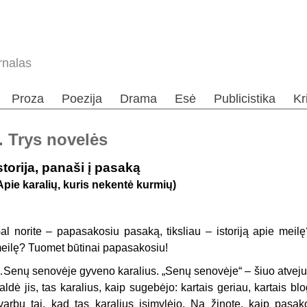
rnalas
Proza
Poezija
Drama
Esė
Publicistika
Kr
. Trys novelės
storija, panaši į pasaką
Apie karalių, kuris nekentė kurmių)
al norite – papasakosiu pasaką, tiksliau – istoriją apie meilę
eilę? Tuomet būtinai papasakosiu!
Senų senovėje gyveno karalius. „Senų senovėje“ – šiuo atveju
aldė jis, tas karalius, kaip sugebėjo: kartais geriau, kartais blo
varbu tai, kad tas karalius įsimylėjo. Na žinote, kaip pasa