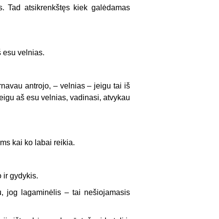
is. Tad atsikrenkštęs kiek galėdamas
š esu velnias.
navau antrojo, – velnias – jeigu tai iš
 Jeigu aš esu velnias, vadinasi, atvykau
ms kai ko labai reikia.
 ir gydykis.
u, jog lagaminėlis – tai nešiojamasis