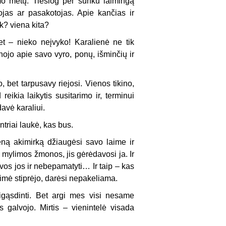
mo metų. Tiesiog per sunku laimingą
ojas ar pasakotojas. Apie kančias ir
k? viena kita?
et – nieko neįvyko! Karalienė ne tik
nojo apie savo vyro, ponų, išminčių ir
, bet tarpusavy riejosi. Vienos tikino,
reikia laikytis susitarimo ir, terminui
davė karaliui.
triai laukė, kas bus.
ieną akimirką džiaugėsi savo laime ir
a mylimos žmonos, jis gėrėdavosi ja. Ir
vos jos ir nebepamatyti… Ir taip – kas
imė stiprėjo, darėsi nepakeliama.
gąsdinti. Bet argi mes visi nesame
 galvojo. Mirtis – vienintelė visada