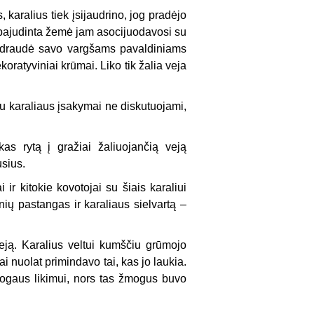
karalius tiek įsijaudrino, jog pradėjo
t pajudinta žemė jam asocijuodavosi su
edraudė savo vargšams pavaldiniams
koratyviniai krūmai. Liko tik žalia veja
au karaliaus įsakymai ne diskutuojami,
as rytą į gražiai žaliuojančią veją
sius.
ir kitokie kovotojai su šiais karaliui
ių pastangas ir karaliaus sielvartą –
eją. Karalius veltui kumščiu grūmojo
i nuolat primindavo tai, kas jo laukia.
mogaus likimui, nors tas žmogus buvo