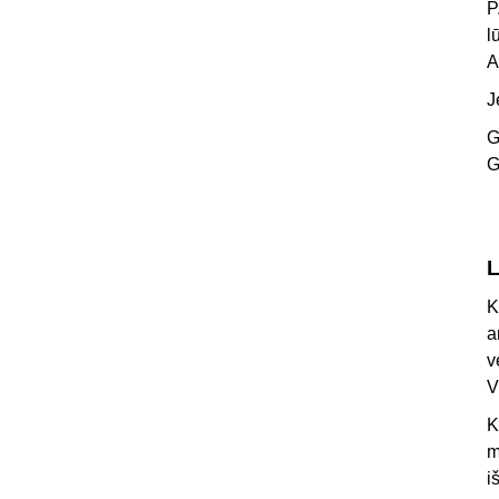
P
l
A
J
G
G
L
K
a
v
V
K
m
i