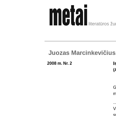
literatūros žu
Juozas Marcinkevičius
I
2008 m. Nr. 2
(
G
m
…
V
s