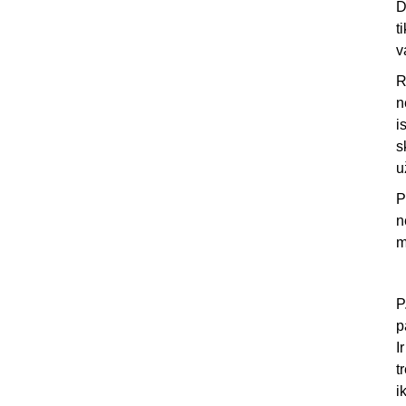
D
t
v
R
n
i
s
u
P
n
m
P
p
I
t
i