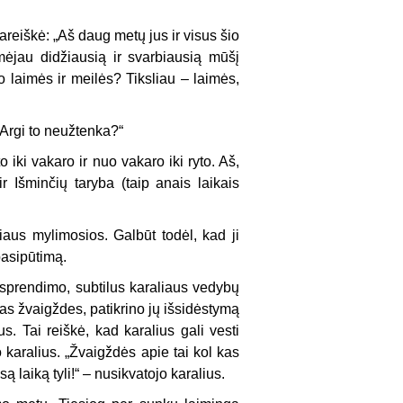
pareiškė: „Aš daug metų jus ir visus šio
mėjau didžiausią ir svarbiausią mūšį
io laimės ir meilės? Tiksliau – laimės,
 Argi to neužtenka?“
o iki vakaro ir nuo vakaro iki ryto. Aš,
ir Išminčių taryba (taip anais laikais
aus mylimosios. Galbūt todėl, kad ji
pasipūtimą.
 sprendimo, subtilus karaliaus vedybų
as žvaigždes, patikrino jų išsidėstymą
us. Tai reiškė, kad karalius gali vesti
karalius. „Žvaigždės apie tai kol kas
są laiką tyli!“ – nusikvatojo karalius.