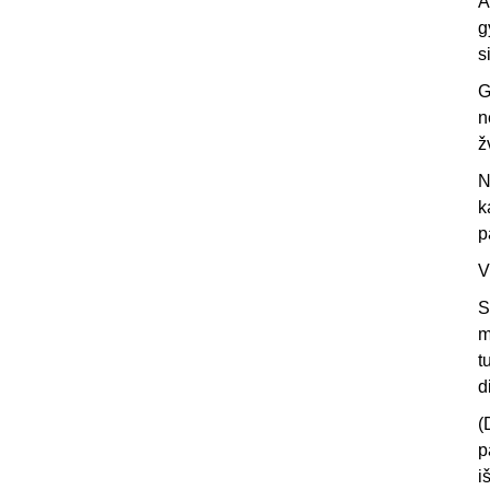
A
g
s
G
n
ž
N
k
p
V
S
m
t
d
(
p
i