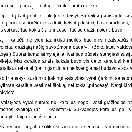
rincesė – princą… Ir abu iš meilės proto neteko.
aip ir tą kartą nutiko. Tik (dėlei teisybės) reikia paaiškinti: ka
urią princese turėtume vadinti, ketvirtą dešimtį buvo pradėjusi,
ris vaikus. Tad kokia čia princesė. Tačiau graži moteris buvo.
ą ir kalbėt, ne vien jaunikliai meilės baciloms neatsparūs 
reičiau gražiąją našlę savo žmona padaryti. (Beje, tasai valdova
apęs.) Suprantama: įsimylėjėliai įvairiais būdais stengiasi susiju
eikėjo. Mat karalius anais laikais buvo vis dėlto karalius! Ne
araliaus reikalai (net ir gamtiniai) neišvengiamai būdavo visos v
ad ir anąsyk susirinko įtakingi valstybės vyrai (tarkim: senato na
ylimas karalius vesti nei šiokią, nei tokią „princesę“. Netgi iš
akvietė.
r valstybės vyrai nutarė: ne, karalius negali vesti gražiosios n
monės kvailėja (ar – „kvailsta“?). Sukvailėjęs karalius gali 
adaryti. Taip manė išminčiai.
Aš nenoriu, negaliu sutikti su ano meto senatoriais ir išminči