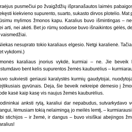
raėjus pusmečiui po žvaigždžių išpranašautos laimės pabaigos, 
ekęsti kiekvieno supurento, suarto, sukasto dirvos plotelio. Ma
ūsimu mylimos žmonos kapu. Karalius buvo išmintingas – n
ei arti, nei akėti. Bet jo rūmų soduose buvo išnaikintos gėlės, de
r vaismedžiai.
Niekas nesuprato tokio karaliaus elgesio. Netgi karalienė. Tači
et vykdomi.)
monės karaliaus įnorius vykdė, kurmiai – ne. Jie beveik k
šstumdavo bent kelis supurentos žemės kauburėlius – kurmiarau
uvo sukviesti geriausi karalystės kurmių gaudytojai, nuodytojai 
eįtikusiais gyvūnais. Deja, šie beveik nekreipė dėmesio į žmon
ode kasė kaip kasę vis naujus žemės kauburėlius.
odininkai anksti rytą, karaliui dar nepabudus, sutvarkydavo v
angui, lėmusiam tokią nelaimingą jo meilės lemtį, – kurmiarausia
bi stichijos – ir žemė, ir dangus – buvo visiškai abejingos ž
aralius!