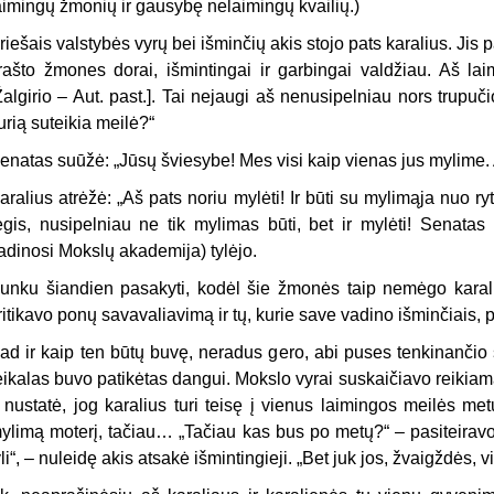
aimingų žmonių ir gausybę nelaimingų kvailių.)
riešais valstybės vyrų bei išminčių akis stojo pats karalius. Jis 
rašto žmones dorai, išmintingai ir garbingai valdžiau. Aš lai
Žalgirio – Aut. past.]. Tai nejaugi aš nenusipelniau nors trupuč
urią suteikia meilė?“
enatas suūžė: „Jūsų šviesybe! Mes visi kaip vienas jus mylime.
aralius atrėžė: „Aš pats noriu mylėti! Ir būti su mylimąja nuo ryt
egis, nusipelniau ne tik mylimas būti, bet ir mylėti! Senatas 
adinosi Mokslų akademija) tylėjo.
unku šiandien pasakyti, kodėl šie žmonės taip nemėgo karali
ritikavo ponų savavaliavimą ir tų, kurie save vadino išminčiais, 
ad ir kaip ten būtų buvę, neradus gero, abi puses tenkinančio
eikalas buvo patikėtas dangui. Mokslo vyrai suskaičiavo reikiam
r nustatė, jog karalius turi teisę į vienus laimingos meilės met
ylimą moterį, tačiau… „Tačiau kas bus po metų?“ – pasiteiravo 
yli“, – nuleidę akis atsakė išmintingieji. „Bet juk jos, žvaigždės, vi