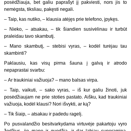
posėdžiauja, bet galiu paprašyt jį pakviesti, nors jis to
nemėgsta, tiksliau, pakęsti negali.
–
Taip, kas nutiko, – klausia atėjęs prie telefono, įpykęs.
–
Nieko, – atsakau, – tik šiandien susivėlinau ir turbūt
praleidau tavo skambutį.
–
Mano skambutį, – stebisi vyras, – kodėl turėjau tau
skambinti?
Paklausiu, kas visų pirma šauna į galvą ir atrodo
nepaprastai svarbu:
–
Ar traukiniai važiuoja? – mano balsas virpa.
–
Taip, vaikuti, – sako vyras, – iš kur galiu žinoti, juk
posėdžiaujam ne prie stoties pastato. Aišku, kad traukiniai
važiuoja, kodėl klausi? Nori išvykti, ar ką?
–
Tik šiaip, – atsakau ir padedu ragelį.
Po pusvalandžio besitvarkydama virtuvėje pakartoju vyro
žodžius, jie mane ir guodžia, ir dar labiau suneramina.