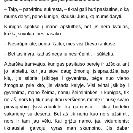
–
Taip, – patvirtinu sukrėsta, – tikrai gali būti paskutinė, o ką
mums daryti, pone kunige, klausiu Jūsų, ką mums daryti.
Kunigas spokso į mane apstulbęs, bet jis nėra kvailas,
kažką suvokia, nes pasako:
–
Nesirūpinkite, ponia Raiter, mes visi Dievo rankose.
–
Bet tas ir yra, kad aš negaliu nesirūpinti, – šūkteliu.
Atbarška tramvajus, kunigas pasitaiso beretę ir užšoka ant
jo laiptelių, kur jau stovi daug žmonių, įsispraudžia tarp
kitų, jis stipriai įsikibęs į gyvenimą, bėga nuo vieno
žmogaus prie kito, jis visada kelyje. Visi tvirtai įsikibę į
gyvenimą, mano šeima, namų šeimininkės ir kunigas, tik
ne aš, nors ką tik nusipirkau veršienos mentę ir pusę svaro
pievagrybių. Įsivaizduokite, ką gaminsiu, – tikrą budelio
vakarienę su desertu. Bet aš tik noriu kuo nors užsiimti,
nors ir tam jau vėlu. Kai grįžtu namo, jau vidurdienis;
tikriausiai, galvoju, vyras man skambino. Jis dabar