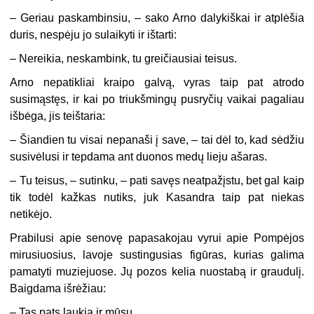
–
Geriau paskambinsiu, – sako Arno dalykiškai ir atplėšia
duris, nespėju jo sulaikyti ir ištarti:
–
Nereikia, neskambink, tu greičiausiai teisus.
Arno nepatikliai kraipo galvą, vyras taip pat atrodo
susimąstęs, ir kai po triukšmingų pusryčių vaikai pagaliau
išbėga, jis teištaria:
–
Šiandien tu visai nepanaši į save, – tai dėl to, kad sėdžiu
susivėlusi ir tepdama ant duonos medų lieju ašaras.
–
Tu teisus, – sutinku, – pati savęs neatpažįstu, bet gal kaip
tik todėl kažkas nutiks, juk Kasandra taip pat niekas
netikėjo.
Prabilusi apie senovę papasakojau vyrui apie Pompėjos
mirusiuosius, lavoje sustingusias figūras, kurias galima
pamatyti muziejuose. Jų pozos kelia nuostabą ir graudulį.
Baigdama išrėžiau:
–
Tas pats laukia ir mūsų.