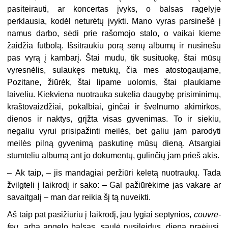
pasiteirauti, ar koncertas įvyks, o balsas ragelyje
perklausia, kodėl neturėtų įvykti. Mano vyras parsinešė į
namus darbo, sėdi prie rašomojo stalo, o vaikai kieme
žaidžia futbolą. Išsitraukiu porą senų albumų ir nusinešu
pas vyrą į kambarį. Štai mudu, tik susituokę, štai mūsų
vyresnėlis, sulaukęs metukų, čia mes atostogaujame,
Pozitane, žiūrėk, štai lipame uolomis, štai plaukiame
laiveliu. Kiekviena nuotrauka sukelia daugybę prisiminimų,
kraštovaizdžiai, pokalbiai, ginčai ir švelnumo akimirkos,
dienos ir naktys, grįžta visas gyvenimas. To ir siekiu,
negaliu vyrui prisipažinti meilės, bet galiu jam parodyti
meilės pilną gyvenimą paskutinę mūsų dieną. Atsargiai
stumteliu albumą ant jo dokumentų, gulinčių jam prieš akis.
–
Ak taip, – jis mandagiai peržiūri keletą nuotraukų. Tada
žvilgteli į laikrodį ir sako: – Gal pažiūrėkime jas vakare ar
savaitgalį – man dar reikia šį tą nuveikti.
Aš taip pat pasižiūriu į laikrodį, jau lygiai septynios,
couvre-
feu
, arba angelo balsas, saulė nusileidus, diena praėjusi.