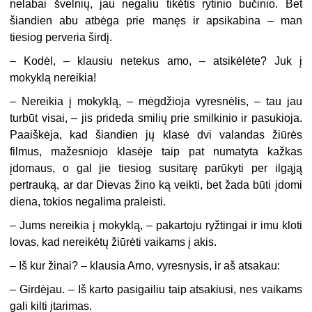
nelabai švelnių, jau negaliu tikėtis rytinio bučinio. Bet
šiandien abu atbėga prie manęs ir apsikabina – man
tiesiog perveria širdį.
–
Kodėl, – klausiu netekus amo, – atsikėlėte? Juk į
mokyklą nereikia!
–
Nereikia į mokyklą, – mėgdžioja vyresnėlis, – tau jau
turbūt visai, – jis prideda smilių prie smilkinio ir pasukioja.
Paaiškėja, kad šiandien jų klasė dvi valandas žiūrės
filmus, mažesniojo klasėje taip pat numatyta kažkas
įdomaus, o gal jie tiesiog susitarę parūkyti per ilgąją
pertrauką, ar dar Dievas žino ką veikti, bet žada būti įdomi
diena, tokios negalima praleisti.
–
Jums nereikia į mokyklą, – pakartoju ryžtingai ir imu kloti
lovas, kad nereikėtų žiūrėti vaikams į akis.
–
Iš kur žinai? – klausia Arno, vyresnysis, ir aš atsakau:
–
Girdėjau. – Iš karto pasigailiu taip atsakiusi, nes vaikams
gali kilti įtarimas.