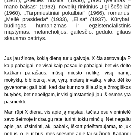
(1947), „Ateities muzika“ (1950), „
Tavo tylėjimas –
mano balsas“
(1962), novelių rinkinius „
Ilgi šešėliai“
(1960), „
Tarpmiestiniai pokalbiai“
(1966), romanus
„Meilė prasideda“
(1933), „
Elisa“
(1937).
Kūrybai
būdingas humanizmas ir egzistencialistinis
mąstymas, melancholijos, gailesčio, gedulo, gilaus
skausmo patirtys.
Jūs jau žinote, kokią dieną turiu galvoje. X čia atstovauja P
kaip pabaigai, ne visai kaip pasaulio pabaigai, bet vis dėlto
kažkam panašaus: mūsų miesto nelikę, visų namų,
mokyklų, bibliotekų, visų vyrų, moterų ir vaikų, visko, dėl ko
gyvenome; gali būti, kad dar kur nors šliaužioja žmogiškos
būtybės, bet nebeilgam, ir visi gimstantieji jau iš esmės yra
pasmerkti.
Man rūpi X diena, vis apie ją mąstau, tačiau esu vienintelė
savo šeimoje ir draugų rate, turinti tokių minčių. Net negaliu
apie jas užsiminti, ak, pabaik, iškart prieštaraujama, to juk
nebus, o jei ir bus, mes spėsime apie tai sužinoti. Kadangi