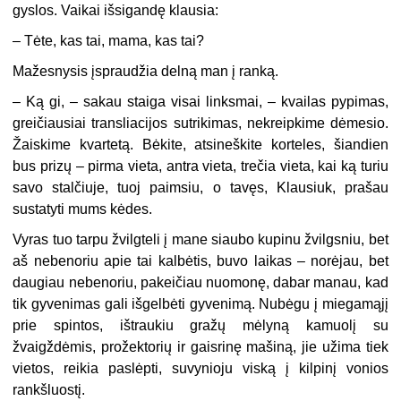
gyslos. Vaikai išsigandę klausia:
–
Tėte, kas tai, mama, kas tai?
Mažesnysis įspraudžia delną man į ranką.
–
Ką gi, – sakau staiga visai linksmai, – kvailas pypimas,
greičiausiai transliacijos sutrikimas, nekreipkime dėmesio.
Žaiskime kvartetą. Bėkite, atsineškite korteles, šiandien
bus prizų – pirma vieta, antra vieta, trečia vieta, kai ką turiu
savo stalčiuje, tuoj paimsiu, o tavęs, Klausiuk, prašau
sustatyti mums kėdes.
Vyras tuo tarpu žvilgteli į mane siaubo kupinu žvilgsniu, bet
aš nebenoriu apie tai kalbėtis, buvo laikas – norėjau, bet
daugiau nebenoriu, pakeičiau nuomonę, dabar manau, kad
tik gyvenimas gali išgelbėti gyvenimą. Nubėgu į miegamąjį
prie spintos, ištraukiu gražų mėlyną kamuolį su
žvaigždėmis, prožektorių ir gaisrinę mašiną, jie užima tiek
vietos, reikia paslėpti, suvynioju viską į kilpinį vonios
rankšluostį.