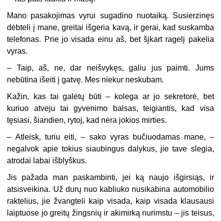
Mano pasakojimas vyrui sugadino nuotaiką. Susierzinęs
dėbteli į mane, greitai išgeria kavą, ir gerai, kad suskamba
telefonas. Prie jo visada einu aš, bet šįkart ragelį pakelia
vyras.
–
Taip, aš, ne, dar neišvykęs, galiu jus paimti. Jums
nebūtina išeiti į gatvę. Mes niekur neskubam.
Kažin, kas tai galėtų būti – kolega ar jo sekretorė, bet
kuriuo atveju tai gyvenimo balsas, teigiantis, kad visa
tęsiasi, šiandien, rytoj, kad nėra jokios mirties.
–
Atleisk, turiu eiti, – sako vyras bučiuodamas mane, –
negalvok apie tokius siaubingus dalykus, jie tave slegia,
atrodai labai išblyškus.
Jis pažada man paskambinti, jei ką naujo išgirsiąs, ir
atsisveikina. Už durų nuo kabliuko nusikabina automobilio
raktelius, jie žvangteli kaip visada, kaip visada klausausi
laiptuose jo greitų žingsnių ir akimirką nurimstu – jis teisus,