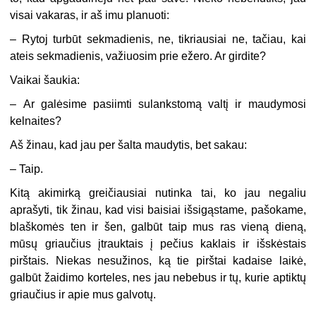
visai vakaras, ir aš imu planuoti:
–
Rytoj turbūt sekmadienis, ne, tikriausiai ne, tačiau, kai
ateis sekmadienis, važiuosim prie ežero. Ar girdite?
Vaikai šaukia:
–
Ar galėsime pasiimti sulankstomą valtį ir maudymosi
kelnaites?
Aš žinau, kad jau per šalta maudytis, bet sakau:
–
Taip.
Kitą akimirką greičiausiai nutinka tai, ko jau negaliu
aprašyti, tik žinau, kad visi baisiai išsigąstame, pašokame,
blaškomės ten ir šen, galbūt taip mus ras vieną dieną,
mūsų griaučius įtrauktais į pečius kaklais ir išskėstais
pirštais. Niekas nesužinos, ką tie pirštai kadaise laikė,
galbūt žaidimo korteles, nes jau nebebus ir tų, kurie aptiktų
griaučius ir apie mus galvotų.