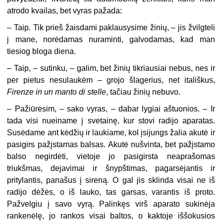
atrodo kvailas, bet vyras pažada:
–
Taip. Tik prieš žaisdami paklausysime žinių, – jis žvilgteli
į mane, norėdamas nuraminti, galvodamas, kad man
tiesiog bloga diena.
–
Taip, – sutinku, – galim, bet žinių tikriausiai nebus, nes ir
per pietus nesulaukėm – grojo šlagerius, net itališkus,
Firenze in un manto di stelle
, tačiau žinių nebuvo.
–
Pažiūrėsim, – sako vyras, – dabar lygiai aštuonios. – Ir
tada visi nueiname į svetainę, kur stovi radijo aparatas.
Susėdame ant kėdžių ir laukiame, kol įsijungs žalia akutė ir
pasigirs pažįstamas balsas. Akutė nušvinta, bet pažįstamo
balso negirdėti, vietoje jo pasigirsta neaprašomas
triukšmas, dejavimai ir šnypštimas, pagarsėjantis ir
pritylantis, panašus į sireną. O gal jis sklinda visai ne iš
radijo dėžės, o iš lauko, tas garsas, varantis iš proto.
Pažvelgiu į savo vyrą. Palinkęs virš aparato sukinėja
rankenėlę, jo rankos visai baltos, o kaktoje iššokusios