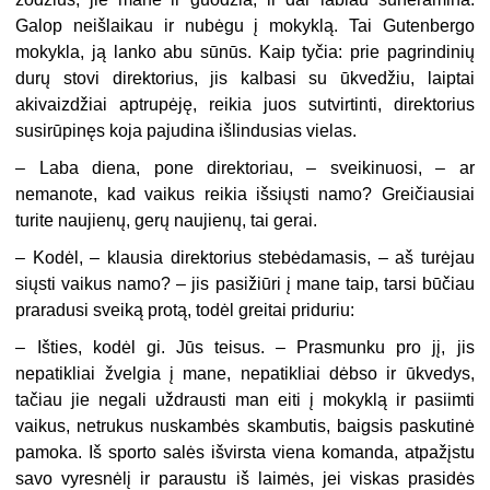
Galop neišlaikau ir nubėgu į mokyklą. Tai Gutenbergo
mokykla, ją lanko abu sūnūs. Kaip tyčia: prie pagrindinių
durų stovi direktorius, jis kalbasi su ūkvedžiu, laiptai
akivaizdžiai aptrupėję, reikia juos sutvirtinti, direktorius
susirūpinęs koja pajudina išlindusias vielas.
–
Laba diena, pone direktoriau, – sveikinuosi, – ar
nemanote, kad vaikus reikia išsiųsti namo? Greičiausiai
turite naujienų, gerų naujienų, tai gerai.
–
Kodėl, – klausia direktorius stebėdamasis, – aš turėjau
siųsti vaikus namo? – jis pasižiūri į mane taip, tarsi būčiau
praradusi sveiką protą, todėl greitai priduriu:
–
Išties, kodėl gi. Jūs teisus. – Prasmunku pro jį, jis
nepatikliai žvelgia į mane, nepatikliai dėbso ir ūkvedys,
tačiau jie negali uždrausti man eiti į mokyklą ir pasiimti
vaikus, netrukus nuskambės skambutis, baigsis paskutinė
pamoka. Iš sporto salės išvirsta viena komanda, atpažįstu
savo vyresnėlį ir paraustu iš laimės, jei viskas prasidės