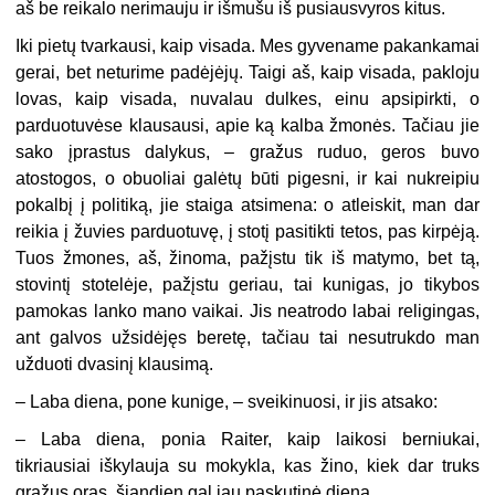
aš be reikalo nerimauju ir išmušu iš pusiausvyros kitus.
Iki pietų tvarkausi, kaip visada. Mes gyvename pakankamai
gerai, bet neturime padėjėjų. Taigi aš, kaip visada, pakloju
lovas, kaip visada, nuvalau dulkes, einu apsipirkti, o
parduotuvėse klausausi, apie ką kalba žmonės. Tačiau jie
sako įprastus dalykus, – gražus ruduo, geros buvo
atostogos, o obuoliai galėtų būti pigesni, ir kai nukreipiu
pokalbį į politiką, jie staiga atsimena: o atleiskit, man dar
reikia į žuvies parduotuvę, į stotį pasitikti tetos, pas kirpėją.
Tuos žmones, aš, žinoma, pažįstu tik iš matymo, bet tą,
stovintį stotelėje, pažįstu geriau, tai kunigas, jo tikybos
pamokas lanko mano vaikai. Jis neatrodo labai religingas,
ant galvos užsidėjęs beretę, tačiau tai nesutrukdo man
užduoti dvasinį klausimą.
–
Laba diena, pone kunige, – sveikinuosi, ir jis atsako:
–
Laba diena, ponia Raiter, kaip laikosi berniukai,
tikriausiai iškylauja su mokykla, kas žino, kiek dar truks
gražus oras, šiandien gal jau paskutinė diena.