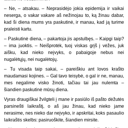
–
Ne, – atsakau. – Neprasidėjo jokia epidemija ir vaikai
neserga, o vakar vakare aš nežinojau to, ką žinau dabar,
kad ši diena mums yra paskutinė, ir manau, kad ją turime
praleisti kartu.
–
Paskutinė diena, – pakartoja jis apstulbęs. – Kaipgi taip?
– ima juoktis. – Neišprotėk, tuoj viskas grįš į vėžes, juk
aišku, kad nieko neįvyks, o pabaigoje nebus nei
nugalėtųjų, nei nugalėtojų.
–
Tu visada taip sakai, – pareiškiu ant lovos krašto
maudamasi kojines. – Gal tavo teisybė, o gal ir ne, manau,
mes negalime visko žinoti, tačiau tai jau nulemta –
šiandien paskutinė mūsų diena.
Vyras draugiškai žvilgteli į mane ir pasiūlo iš pašto dėžutės
parsinešti laikraštį, o aš jau žinau, kad nieko jame
nerasime, nes nieko dar neįvyko, ir apskritai, koks pasaulio
laikraštis skelbs: pasiruoškite, šiandien mirsite.