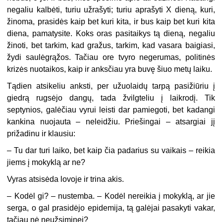
negaliu kalbėti, turiu užrašyti; turiu aprašyti X dieną, kuri,
žinoma, prasidės kaip bet kuri kita, ir bus kaip bet kuri kita
diena, pamatysite. Koks oras pasitaikys tą dieną, negaliu
žinoti, bet tarkim, kad gražus, tarkim, kad vasara baigiasi,
žydi saulėgrąžos. Tačiau ore tvyro negerumas, politinės
krizės nuotaikos, kaip ir anksčiau yra buvę šiuo metų laiku.
Tądien atsikeliu anksti, per užuolaidų tarpą pasižiūriu į
giedrą rugsėjo dangų, tada žvilgteliu į laikrodį. Tik
septynios, galėčiau vyrui leisti dar pamiegoti, bet kadangi
kankina nuojauta – neleidžiu. Priešingai – atsargiai jį
prižadinu ir klausiu:
–
Tu dar turi laiko, bet kaip čia padarius su vaikais – reikia
jiems į mokyklą ar ne?
Vyras atsisėda lovoje ir trina akis.
–
Kodėl gi? – nustemba. – Kodėl nereikia į mokyklą, ar jie
serga, o gal prasidėjo epidemija, tą galėjai pasakyti vakar,
tačiau nė neužsiminei?