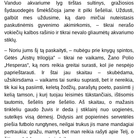
Vanduo akvariume lyg tirštas sultinys, gražiosios
šydauodegės šmėkščioja jame it pilki šešėliai. Uždusti,
galbūt mes uždusime, ką daro mirčiai nuteistasis
paskutinėmis gyvenimo akimirkomis, – tikrai nerašo
vokiečių kalbos rašinio ir tikrai nevalo gliaumėtų akvariumo
stiklų.
–
Noriu jums šį tą paskaityti, – nubėgu prie knygų spintos,
Gėtės „Aistrų trilogija“ – tikrai ne vaikams, Žano Polio
„Hesperas“, ką nors reikia greitai surasti, kol jie nespėjo
paprieštarauti. Ir štai jau skaitau – skubėdama,
užsikirsdama – vaikams tai sunku suprasti, bet ir nereikia,
tik kai ką pasiimti, keletą žodžių, parašytų poeto, pasiimti į
kelią tamson, į kurį tuojau leisimės tūkstančiais, ištisomis
tautomis, šešėlis prie šešėlio. Aš skaitau, o mažasis
tinkleliu gaudo žuvis ir deda į stiklainį nuo uogienės,
sutelkęs visą dėmesį. Didysis ant popierinės servetėlės
piešia futbolo rungtynes, neilgai trukus jis mane mandagiai
pertraukia: gražu, mamyt, bet man reikia rašyti apie Telį, o