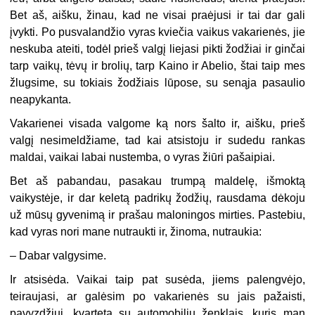
Bet aš, aišku, žinau, kad ne visai praėjusi ir tai dar gali
įvykti. Po pusvalandžio vyras kviečia vaikus vakarienės, jie
neskuba ateiti, todėl prieš valgį liejasi pikti žodžiai ir ginčai
tarp vaikų, tėvų ir brolių, tarp Kaino ir Abelio, štai taip mes
žlugsime, su tokiais žodžiais lūpose, su senąja pasaulio
neapykanta.
Vakarienei visada valgome ką nors šalto ir, aišku, prieš
valgį nesimeldžiame, tad kai atsistoju ir sudedu rankas
maldai, vaikai labai nustemba, o vyras žiūri pašaipiai.
Bet aš pabandau, pasakau trumpą maldelę, išmoktą
vaikystėje, ir dar keletą padrikų žodžių, rausdama dėkoju
už mūsų gyvenimą ir prašau maloningos mirties. Pastebiu,
kad vyras nori mane nutraukti ir, žinoma, nutraukia:
–
Dabar valgysime.
Ir atsisėda. Vaikai taip pat susėda, jiems palengvėjo,
teiraujasi, ar galėsim po vakarienės su jais pažaisti,
pavyzdžiui, kvartetą su automobilių ženklais, kuris man