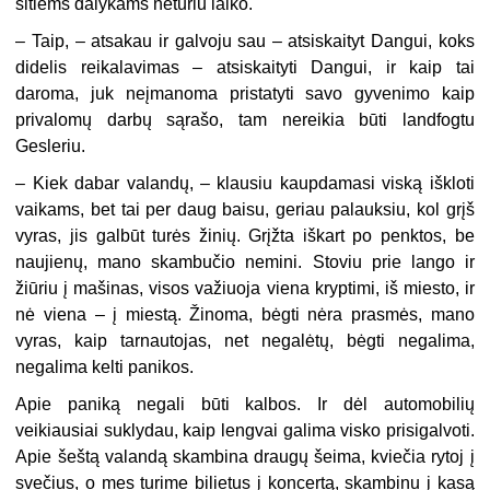
šitiems dalykams neturiu laiko.
–
Taip, – atsakau ir galvoju sau – atsiskaityt Dangui, koks
didelis reikalavimas – atsiskaityti Dangui, ir kaip tai
daroma, juk neįmanoma pristatyti savo gyvenimo kaip
privalomų darbų sąrašo, tam nereikia būti landfogtu
Gesleriu.
–
Kiek dabar valandų, – klausiu kaupdamasi viską iškloti
vaikams, bet tai per daug baisu, geriau palauksiu, kol grįš
vyras, jis galbūt turės žinių. Grįžta iškart po penktos, be
naujienų, mano skambučio nemini. Stoviu prie lango ir
žiūriu į mašinas, visos važiuoja viena kryptimi, iš miesto, ir
nė viena – į miestą. Žinoma, bėgti nėra prasmės, mano
vyras, kaip tarnautojas, net negalėtų, bėgti negalima,
negalima kelti panikos.
Apie paniką negali būti kalbos. Ir dėl automobilių
veikiausiai suklydau, kaip lengvai galima visko prisigalvoti.
Apie šeštą valandą skambina draugų šeima, kviečia rytoj į
svečius, o mes turime bilietus į koncertą, skambinu į kasą