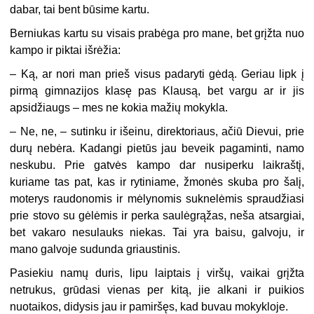
dabar, tai bent būsime kartu.
Berniukas kartu su visais prabėga pro mane, bet grįžta nuo
kampo ir piktai išrėžia:
–
Ką, ar nori man prieš visus padaryti gėdą. Geriau lipk į
pirmą gimnazijos klasę pas Klausą, bet vargu ar ir jis
apsidžiaugs – mes ne kokia mažių mokykla.
–
Ne, ne, – sutinku ir išeinu, direktoriaus, ačiū Dievui, prie
durų nebėra. Kadangi pietūs jau beveik pagaminti, namo
neskubu. Prie gatvės kampo dar nusiperku laikraštį,
kuriame tas pat, kas ir rytiniame, žmonės skuba pro šalį,
moterys raudonomis ir mėlynomis suknelėmis spraudžiasi
prie stovo su gėlėmis ir perka saulėgrąžas, neša atsargiai,
bet vakaro nesulauks niekas. Tai yra baisu, galvoju, ir
mano galvoje sudunda griaustinis.
Pasiekiu namų duris, lipu laiptais į viršų, vaikai grįžta
netrukus, grūdasi vienas per kitą, jie alkani ir puikios
nuotaikos, didysis jau ir pamiršęs, kad buvau mokykloje.