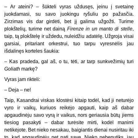
–
Ar ateini? – šūkteli vyras uždusęs, įeinu į svetainę
juokdamasi, su savo juokingu ryšuliu po pažasčia.
Zirzimas vis dar girdėti, bet jį galima užgožti. Turime
plokštelių, turime net dainą
Firenze in un manto di stelle
,
taip, tą plokštelę ir uždedu, nuleidžiu adatėlę. Užgroja visai
garsiai, pritariant orkestrui, tuo tarpu vyresnėlis jau
išdalinęs korteles šaukia:
–
Kas pradeda, gal aš, o tu, tėti, ar tarp sunkvežimių turi
Goliath
markę?
Vyras jam rikteli:
–
Deja – ne!
Taip, Kasandrai viskas klostėsi kitaip todėl, kad ji neturėjo
vyro ir vaikų, kuriuos reikėjo apgauti, kaip aš dabar
apgaudinėju savo vyrą ir vaikus, nors geriausia būtų jiems
tiesiog pasakyti – dabar turėsite mirti, kodėl manimi
netikėjote. Bet nieko nesakau, baigiantis dienai nusiritau iki
to, kad apgaudinėju net pati save. Nieko nebenutiks, jau