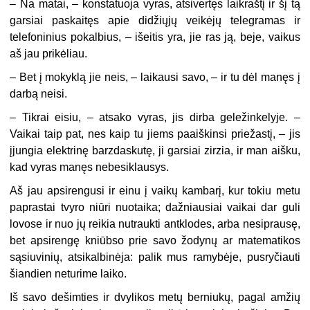
–
Na matai, – konstatuoja vyras, atsivertęs laikraštį ir šį tą
garsiai paskaitęs apie didžiųjų veikėjų telegramas ir
telefoninius pokalbius, – išeitis yra, jie ras ją, beje, vaikus
aš jau prikėliau.
–
Bet į mokyklą jie neis, – laikausi savo, – ir tu dėl manęs į
darbą neisi.
–
Tikrai eisiu, – atsako vyras, jis dirba geležinkelyje. –
Vaikai taip pat, nes kaip tu jiems paaiškinsi priežastį, – jis
įjungia elektrinę barzdaskutę, ji garsiai zirzia, ir man aišku,
kad vyras manęs nebesiklausys.
Aš jau apsirengusi ir einu į vaikų kambarį, kur tokiu metu
paprastai tvyro niūri nuotaika; dažniausiai vaikai dar guli
lovose ir nuo jų reikia nutraukti antklodes, arba nesiprausę,
bet apsirengę kniūbso prie savo žodynų ar matematikos
sąsiuvinių, atsikalbinėja: palik mus ramybėje, pusryčiauti
šiandien neturime laiko.
Iš savo dešimties ir dvylikos metų berniukų, pagal amžių