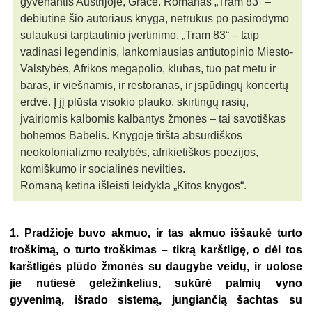
gyvenantis Austrijoje, Grace. Romanas „Tram 83“ –
debiutinė šio autoriaus knyga, netrukus po pasirodymo
sulaukusi tarptautinio įvertinimo. „Tram 83“ – taip
vadinasi legendinis, lankomiausias antiutopinio Miesto-
Valstybės, Afrikos megapolio, klubas, tuo pat metu ir
baras, ir viešnamis, ir restoranas, ir įspūdingų koncertų
erdvė. Į jį plūsta visokio plauko, skirtingų rasių,
įvairiomis kalbomis kalbantys žmonės – tai savotiškas
bohemos Babelis. Knygoje tiršta absurdiškos
neokolonializmo realybės, afrikietiškos poezijos,
komiškumo ir socialinės nevilties.
Romaną ketina išleisti leidykla „Kitos knygos“.
1.
Pradžioje buvo akmuo, ir tas akmuo iššaukė turto
troškimą, o turto troškimas – tikrą karštligę, o dėl tos
karštligės plūdo žmonės su daugybe veidų, ir uolose
jie nutiesė geležinkelius, sukūrė palmių vyno
gyvenimą, išrado sistemą, jungiančią šachtas su