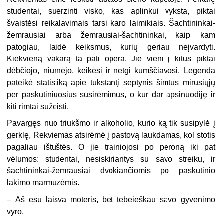
studentai, suerzinti visko, kas aplinkui vyksta, piktai
švaistėsi reikalavimais tarsi karo laimikiais. Šachtininkai-
žemrausiai arba žemrausiai-šachtininkai, kaip kam
patogiau, laidė keiksmus, kurių geriau neįvardyti.
Kiekvieną vakarą ta pati opera. Jie vieni į kitus piktai
dėbčiojo, niurnėjo, keikėsi ir netgi kumščiavosi. Legenda
pateikė statistiką apie tūkstantį septynis šimtus mirusiųjų
per paskutiniuosius susirėmimus, o kur dar apsinuodiję ir
kiti rimtai sužeisti.
Pavargęs nuo triukšmo ir alkoholio, kurio ką tik susipylė į
gerklę, Rekviemas atsirėmė į pastovą laukdamas, kol stotis
pagaliau ištuštės. O jie trainiojosi po peroną iki pat
vėlumos: studentai, nesiskiriantys su savo streiku, ir
šachtininkai-žemrausiai dvokiančiomis po paskutinio
lakimo marmūzėmis.
–
Aš esu laisva moteris, bet tebeieškau savo gyvenimo
vyro.