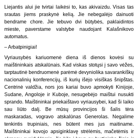
Liejantis alui jie tvirtai laikėsi to, kas akivaizdu. Visas tas
srautas jiems praskynė kelią. Jie nebegalėjo dainuoti
bendrame chore. Jie tebuvo dvi būtybės, paklaidintos
mieste, paverstame valstybe naudojant Kalašnikovo
automatus.
– Arbatpinigiai!
Vyriausybės kariuomenė diena iš dienos kovėsi su
maištininkais atskalūnais. Kad viskas stotųsi į savo vėžes,
tarptautinė bendruomenė parėmė devyniolika savarankiškų
nacionalinių konferencijų, iš kurių išėjo visiškas šnipštas.
Centrinė valdžia, nors jos kariai buvo apmokyti Kinijoje,
Sudane, Angoloje ir Kuboje, nesugebėjo maištui nusukti
sprando. Maištininkai priekaištavo vyriausybei, kad ši laiko
sau liūto dalį. Be mūsų provincijos ši šalis tėra
maskaradas, vogravo atskalūnas Generolas. Negalime
tenkintis trupiniais, nes būtent mes jus maitiname.
Maištininkai kovojo apsiginklavę strėlėmis, mačetėmis ir