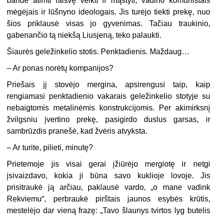
bandė atimti laisvę veikti ir mąstyti, vadino komunistais
mėgėjais ir lūšnyno ideologais. Jis turėjo tiekti prekę, nuo
šios priklausė visas jo gyvenimas. Tačiau traukinio,
gabenančio tą niekšą Liusjeną, teko palaukti.
Šiaurės geležinkelio stotis. Penktadienis. Maždaug…
– Ar ponas norėtų kompanijos?
Priešais jį stovėjo mergina, apsirengusi taip, kaip
rengiamasi penktadienio vakarais geležinkelio stotyje su
nebaigtomis metalinėmis konstrukcijomis. Per akimirksnį
žvilgsniu įvertino prekę, pasigirdo duslus garsas, ir
sambrūzdis pranešė, kad žvėris atvyksta.
– Ar turite, pilieti, minutę?
Prietemoje jis visai gerai įžiūrėjo mergiotę ir netgi
įsivaizdavo, kokia ji būna savo kuklioje lovoje. Jis
prisitraukė ją arčiau, paklausė vardo, „o mane vadink
Rekviemu“, perbraukė pirštais jaunos esybės krūtis,
mestelėjo dar vieną frazę: „Tavo šlaunys tvirtos lyg butelis