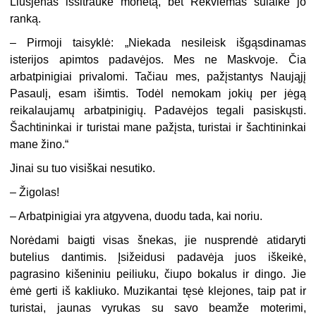
Liusjenas išsitraukė monetą, bet Rekviemas sulaikė jo
ranką.
– Pirmoji taisyklė: „Niekada nesileisk išgąsdinamas
isterijos apimtos padavėjos. Mes ne Maskvoje. Čia
arbatpinigiai privalomi. Tačiau mes, pažįstantys Naująjį
Pasaulį, esam išimtis. Todėl nemokam jokių per jėgą
reikalaujamų arbatpinigių. Padavėjos tegali pasiskųsti.
Šachtininkai ir turistai mane pažįsta, turistai ir šachtininkai
mane žino.“
Jinai su tuo visiškai nesutiko.
– Žigolas!
– Arbatpinigiai yra atgyvena, duodu tada, kai noriu.
Norėdami baigti visas šnekas, jie nusprendė atidaryti
butelius dantimis. Įsižeidusi padavėja juos iškeikė,
pagrasino kišeniniu peiliuku, čiupo bokalus ir dingo. Jie
ėmė gerti iš kakliuko. Muzikantai tęsė klejones, taip pat ir
turistai, jaunas vyrukas su savo beamže moterimi,