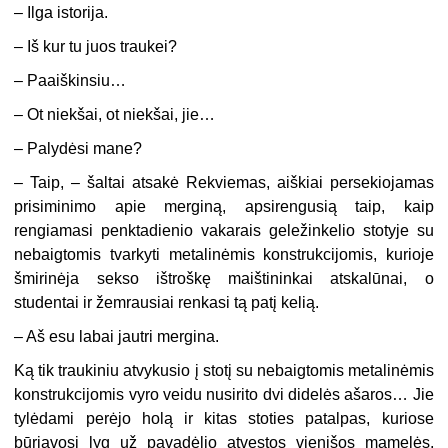
– Ilga istorija.
– Iš kur tu juos traukei?
– Paaiškinsiu…
– Ot niekšai, ot niekšai, jie…
– Palydėsi mane?
–
Taip, – šaltai atsakė Rekviemas, aiškiai persekiojamas
prisiminimo apie merginą, apsirengusią taip, kaip
rengiamasi penktadienio vakarais geležin
kelio stotyje su
nebaigtomis tvarkyti metalinėmis konstrukcijomis, kurioje
šmirinėja sekso ištroškę maištininkai atskalūnai, o
studentai ir žemrausiai renkasi tą patį kelią.
– Aš esu labai jautri mergina.
Ką tik traukiniu atvykusio į stotį su nebaigtomis metalinėmis
konstrukcijomis vyro veidu nusirito dvi didelės ašaros… Jie
tylėdami perėjo holą ir kitas stoties patalpas, kuriose
būriavosi lyg už pavadėlio atvestos vienišos mamelės,