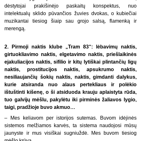
dėstytojai prakišinėjo paskaitų konspektus, nuo
intelektualų sklido pūvančios žuvies dvokas, o kubiečiai
muzikantai tiesiog šiaip sau grojo salsą, flamenką ir
merengą.
2.
Pirmoji naktis klube „Tram 83“: lėbavimų naktis,
girtuokliavimo naktis, elgetavimo naktis, priešlaikinės
ejakuliacijos naktis, sifilio ir kitų lytiškai plintančių ligų
naktis, prostitucijos naktis, apsukrumo
naktis,
nesiliaujančių šokių naktis, naktis, gimdanti dalykus,
kurie atsiranda nuo alaus pertekliaus ir polėkio
ištuštinti kišenę, o ši atsiduoda krauju aplaistyta rūda,
tuo galvijų mėšlu,
pakylėtu iki pirminės žaliavos lygio,
taigi, pradžioje buvo akmuo…
– Mes keliavom per istorijos sutemas. Buvom idėjinės
sistemos melžiamos karvės, ta sistema naudojosi mūsų
jaunyste ir mus visiškai sugniuždė. Mes buvom tiesiog
mėšlo krūva.