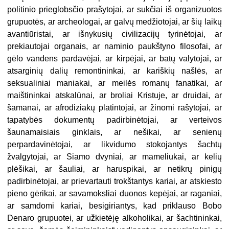
politinio prieglobsčio prašytojai, ar sukčiai iš organizuotos
grupuotės, ar archeologai, ar galvų medžiotojai, ar šių laikų
avantiūristai, ar išnykusių civilizacijų tyrinėtojai, ar
prekiautojai organais, ar naminio paukštyno filosofai, ar
gėlo vandens pardavėjai, ar kirpėjai, ar batų valytojai, ar
atsarginių dalių remontininkai, ar kariškių našlės, ar
seksualiniai maniakai, ar meilės romanų fanatikai, ar
maištininkai atskalūnai, ar broliai Kristuje, ar druidai, ar
šamanai, ar afrodiziakų platintojai, ar žinomi rašytojai, ar
tapatybės dokumentų padirbinėtojai, ar verteivos
šaunamaisiais ginklais, ar nešikai, ar senienų
perpardavinėtojai, ar likvidumo stokojantys šachtų
žvalgytojai, ar Siamo dvyniai, ar mameliukai, ar kelių
plėšikai, ar šauliai, ar haruspikai, ar netikrų pinigų
padirbinėtojai, ar prievartauti trokštantys kariai, ar atskiesto
pieno gėrikai, ar savamoksliai duonos kepėjai, ar raganiai,
ar samdomi kariai, besigiriantys, kad priklauso Bobo
Denaro grupuotei, ar užkietėję alkoholikai, ar šachtininkai,