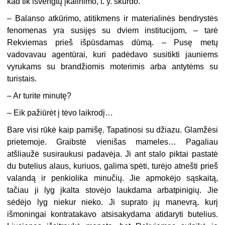
kad tik išvengtų įkalinimo, t. y. skurdo.
– Balanso atkūrimo, atitikmens ir materialinės bendrystės
fenomenas yra susijęs su dviem institucijom, – tarė
Rekviemas prieš išpūsdamas dūmą. – Pusę metų
vadovavau agentūrai, kuri padėdavo susitikti jauniems
vyrukams su brandžiomis moterimis arba antytėms su
turistais.
– Ar turite minutę?
– Eik pažiūrėt į tėvo laikrodį…
Bare visi rūkė kaip pamišę. Tapatinosi su džiazu. Glamžėsi
prietemoje. Graibstė vienišas mameles… Pagaliau
atšliaužė susiraukusi padavėja. Ji ant stalo piktai pastatė
du butelius alaus, kuriuos, galima spėti, turėjo atnešti prieš
valandą ir penkiolika minučių. Jie apmokėjo sąskaitą,
tačiau ji lyg įkalta stovėjo laukdama arbatpinigių. Jie
sėdėjo lyg niekur nieko. Ji suprato jų manevrą, kurį
išmoningai kontratakavo atsisakydama atidaryti butelius.