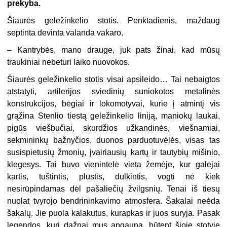
prekyba.
Šiaurės geležinkelio stotis. Penktadienis, maždaug
septinta devinta valanda vakaro.
– Kantrybės, mano drauge, juk pats žinai, kad mūsų
traukiniai nebeturi laiko nuovokos.
Šiaurės geležinkelio stotis visai apsileido… Tai nebaigtos
atstatyti, artilerijos sviedinių suniokotos metalinės
konstrukcijos, bėgiai ir lokomotyvai, kurie į atmintį vis
grąžina Stenlio tiestą geležinkelio liniją, maniokų laukai,
pigūs viešbučiai, skurdžios užkandinės, viešnamiai,
sekmininkų bažnyčios, duonos parduotuvėlės, visas tas
susispietusių žmonių, įvairiausių kartų ir tautybių mišinio,
klegesys. Tai buvo vienintelė vieta žemėje, kur galėjai
kartis, tuštintis, plūstis, dulkintis, vogti nė kiek
nesirūpindamas dėl pašaliečių žvilgsnių. Tenai iš tiesų
nuolat tvyrojo bendrininkavimo atmosfera. Šakalai neėda
šakalų. Jie puola kalakutus, kurapkas ir juos suryja. Pasak
legendos, kuri dažnai mus apgauna, būtent šioje stotyje