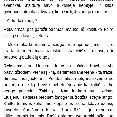
šventikai, atsidūrę savo auksinėje tremtyje, ir kitos
gyvenimo atmatos atviravo, liejo širdį, dovanojo monetas.
– Ar turite minutę?
Rekviemas pasigardžiuodamas maukė iš kakliuko kairę
ranką susikišęs į kelnes.
– Mes niekada nesam apsaugoti nuo apnuodijimo, – tarė
jis tarsi norėdamas paaiškinti spartietišką padavėjų ir
padavėjų padėjėjų elgesį.
Rekviemas su Liusjenu ir toliau tuštino butelius vis
pažvilgčiodami vienas į kitą, persimesdami viena kita fraze,
dirbtinai nusijuokdami. Po dešimties metų išsiskyrimo jie
neturėjo apie ką, beveik nebeturėjo apie ką kalbėtis. Jie
vengė prisiminti Žakliną… Kad ir kaip būtų keista,
Liusjenui, kadaise plepiam žmogėnui, žodžiai strigte strigo.
Kartkartėmis iš kelioninio krepšio jis išsitraukdavo užrašų
knygelę. Aprašinėjo klubą „Tram 83“ ir jo merginas
silikoninėmis krūtimis. Rašė apie smarvę, trenkiančią nuo