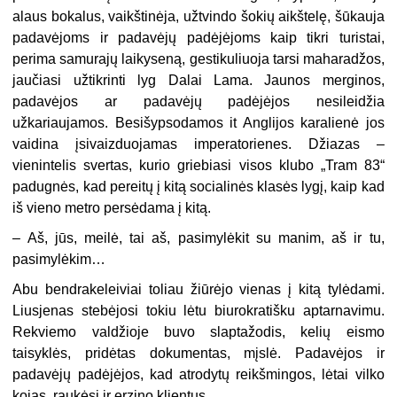
alaus bokalus, vaikštinėja, užtvindo šokių aikštelę, šūkauja
padavėjoms ir padavėjų padėjėjoms kaip tikri turistai,
perima samurajų laikyseną, gestikuliuoja tarsi maharadžos,
jaučiasi užtikrinti lyg Dalai Lama. Jaunos merginos,
padavėjos ar padavėjų padėjėjos nesileidžia
užkariaujamos. Besišypsodamos it Anglijos karalienė jos
vaidina įsivaizduojamas imperatorienes. Džiazas –
vienintelis svertas, kurio griebiasi visos klubo „Tram 83“
padugnės, kad pereitų į kitą socialinės klasės lygį, kaip kad
iš vieno metro persėdama į kitą.
– Aš, jūs, meilė, tai aš, pasimylėkit su manim, aš ir tu,
pasimylėkim…
Abu bendrakeleiviai toliau žiūrėjo vienas į kitą tylėdami.
Liusjenas stebėjosi tokiu lėtu biurokratišku aptarnavimu.
Rekviemo valdžioje buvo slaptažodis, kelių eismo
taisyklės, pridėtas dokumentas, mįslė. Padavėjos ir
padavėjų padėjėjos, kad atrodytų reikšmingos, lėtai vilko
kojas, raukėsi ir erzino klientus.