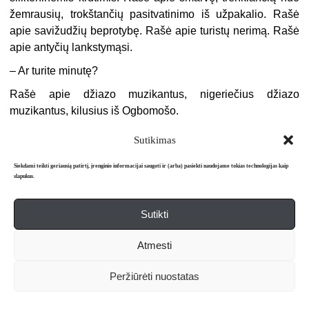
žemrausių, trokštančių pasitvatinimo iš užpakalio. Rašė
apie savižudžių beprotybę. Rašė apie turistų nerimą. Rašė
apie antyčių lankstymąsi.
– Ar turite minutę?
Rašė apie džiazo muzikantus, nigeriečius džiazo
muzikantus, kilusius iš Ogbomošo.
Liusjenas beviltiškai bandė Rekviemą prakalbinti.
Sutikimas
– Ką veiki laisvu laiku?
Siekdami teikti geriausią patirtį, įrenginio informacijai saugoti ir (arba) pasiekti naudojame tokias technologijas kaip
slapukus.
– Prisimeni mūsų pirmą pasirodymą, kai salė buvo
sausakimša…
Sutikti
Rekviemas liko abejingas, nekalbus ir atžarus.
– Praeitis manęs visai nedomina…
Atmesti
– Turi draugužę?
Peržiūrėti nuostatas
– Lyg ir…