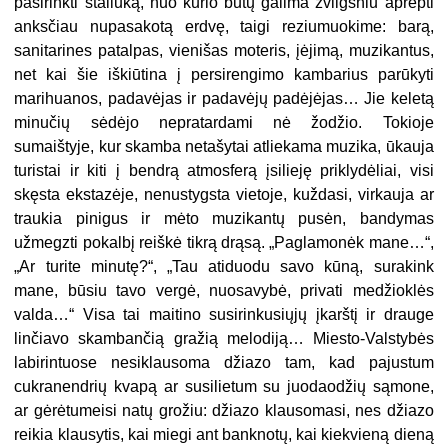
pasirinkti staliuką, nuo kurio būtų galima žvilgsniu aprėpti
anksčiau nupasakotą erdvę, taigi reziumuokime: barą,
sanitarines patalpas, vienišas moteris, įėjimą, muzikantus,
net kai šie iškiūtina į persirengimo kambarius parūkyti
marihuanos, padavėjas ir padavėjų padėjėjas… Jie keletą
minučių sėdėjo nepratardami nė žodžio. Tokioje
sumaištyje, kur skamba netašytai atliekama muzika, ūkauja
turistai ir kiti į bendrą atmosferą įsilieję priklydėliai, visi
skęsta ekstazėje, nenustygsta vietoje, kuždasi, virkauja ar
traukia pinigus ir mėto muzi
kantų pusėn, bandymas
užmegzti pokalbį reiškė tikrą drąsą. „Paglamonėk mane…“,
„Ar turite minutę?“, „Tau atiduodu savo kūną, surakink
mane, būsiu tavo vergė, nuosavybė, privati medžioklės
valda…“ Visa tai maitino susirinkusiųjų įkarštį ir drauge
linčiavo skambančią gražią melodiją… Miesto-Valstybės
labirintuose nesiklausoma džiazo tam, kad pajustum
cukranendrių kvapą ar susilietum su juodaodžių sąmone,
ar gėrėtumeisi natų grožiu: džiazo klausomasi, nes džiazo
reikia klausytis, kai miegi ant banknotų, kai kiekvieną dieną