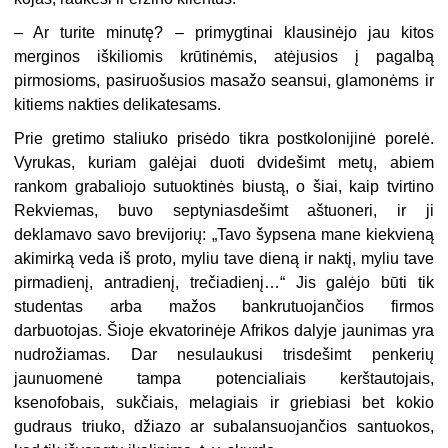
– Ar turite minutę? – primygtinai klausinėjo jau kitos
merginos iškiliomis krūtinėmis, atėjusios į pagalbą
pirmosioms, pasiruošusios masažo seansui, glamonėms ir
kitiems nakties delikatesams.
Prie gretimo staliuko prisėdo tikra postkolonijinė porelė.
Vyrukas, kuriam galėjai duoti dvidešimt metų, abiem
rankom grabaliojo sutuoktinės biustą, o šiai, kaip tvirtino
Rekviemas, buvo septyniasdešimt aštuoneri, ir ji
deklamavo savo brevijorių: „Tavo šypsena mane kiekvieną
akimirką veda iš proto, myliu tave dieną ir naktį, myliu tave
pirmadienį, antradienį, trečiadienį…“ Jis galėjo būti tik
studentas arba mažos bankrutuojančios firmos
darbuotojas. Šioje ekvatorinėje Afrikos dalyje jaunimas yra
nudrožiamas. Dar nesulaukusi trisdešimt penkerių
jaunuomenė tampa potencialiais kerštautojais,
ksenofobais, sukčiais, melagiais ir griebiasi bet kokio
gudraus triuko, džiazo ar subalansuojančios santuokos,