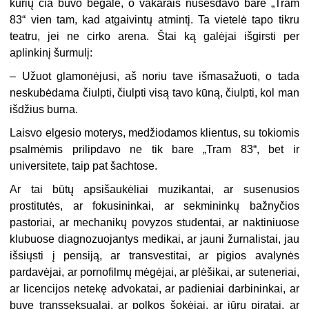
kurių čia buvo begalė, o vakarais nusėsdavo bare „Tram
83“ vien tam, kad atgaivintų atmintį. Ta vietelė tapo tikru
teatru, jei ne cirko arena. Štai ką galėjai išgirsti per
aplinkinį šurmulį:
– Užuot glamonėjusi, aš noriu tave išmasažuoti, o tada
neskubėdama čiulpti, čiulpti visą tavo kūną, čiulpti, kol man
išdžius burna.
Laisvo elgesio moterys, medžiodamos klientus, su tokiomis
psalmėmis prilipdavo ne tik bare „Tram 83“, bet ir
universitete, taip pat šachtose.
Ar tai būtų apsišaukėliai muzikantai, ar susenusios
prostitutės, ar fokusininkai, ar sekmininkų bažnyčios
pastoriai, ar mechanikų povyzos studentai, ar
naktiniuose
klubuose diagnozuojantys medikai, ar jauni žurnalistai, jau
išsiųsti į pensiją, ar transvestitai, ar pigios avalynės
pardavėjai, ar pornofilmų mėgėjai, ar plėšikai, ar suteneriai,
ar licencijos netekę advokatai, ar padieniai darbininkai, ar
buvę transseksualai, ar polkos šokėjai, ar jūrų piratai, ar