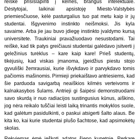
reiškė prisišlapinti į kelnes, brangus intelektuale.
Dėstytojai, laikinai apsistoję Miesto-Valstybės
priemiesčiuose, kėlė pasturgalius tuo pat metu kaip ir jų
studentai. Išgyvenimo instinkto neišmoksi. Jis kyla
savaime. Arba jie jau buvo įdiegę instinkto įvaldymo kursą
universitete. Traukiniai pravažiuodavo nesustodami. Tai
reiškė, kad tik patys greičiausi studentai galėdavo įsitverti į
geležinius turėklus – kare kaip kare! Prieš studentų,
tikėjusių, kad viskas įmanoma, įgeidžius piestu stojo
gyvuliški žemrausiai, kurie išvykdavo ir parvykdavo tomis
pačiomis mašinomis. Pirmieji priekaištavo antriesiems, kad
šie parduoda savigarbą neaiškios kilmės verteivoms ir
kalnakasybos šulams. Antrieji gi šaipėsi demonstruodami
savo skurdą ir nuo radiacijos sustingusius kūnus, aiškino,
jog nėra reikalo tuščiai leisti laiką trinantis mokyklos suole,
kad galėtum pasidulkinti, o paskui atsigerti šalto alaus. Be
kita ko, kai kurie studentai plušo šachtose, kad apsimokėtų
skolas.
Rekviemas ėmė ieškoti adatos šieno kupetoje. Perkarę