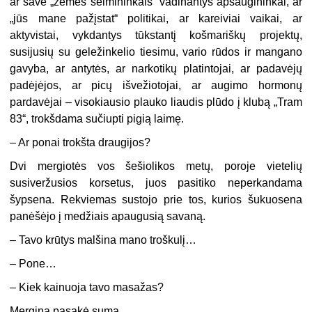
ar save „žemės šeimininkais“ vadinantys apsaugininkai, ar
„jūs mane pažįstat“ politikai, ar kareiviai vaikai, ar
aktyvistai, vykdantys tūkstantį košmariškų projektų,
susijusių su geležinkelio tiesimu, vario rūdos ir mangano
gavyba, ar antytės, ar narkotikų platintojai, ar padavėjų
padėjėjos, ar picų išvežiotojai, ar augimo hormonų
pardavėjai – visokiausio plauko liaudis plūdo į klubą „Tram
83“, trokšdama sučiupti pigią laimę.
– Ar ponai trokšta draugijos?
Dvi mergiotės vos šešiolikos metų, poroje vietelių
susiveržusios korsetus, juos pasitiko neperkandama
šypsena. Rekviemas sustojo prie tos, kurios šukuosena
panėšėjo į medžiais apaugusią savaną.
– Tavo krūtys malšina mano troškulį…
– Pone…
– Kiek kainuoja tavo masažas?
Mergina pasakė sumą.