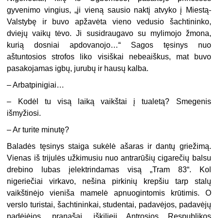
gyvenimo vingius, „ji vieną sausio naktį atvyko į Miestą-
Valstybę ir buvo apžavėta vieno vedusio šachtininko,
dviejų vaikų tėvo. Ji susidraugavo su mylimojo žmona,
kurią dosniai apdovanojo…“ Sagos tęsinys nuo
aštuntosios strofos liko visiškai nebeaiškus, mat buvo
pasakojamas igbų, jurubų ir hausų kalba.
– Arbatpinigiai…
– Kodėl tu visą laiką vaikštai į tualetą? Smegenis
išmyžiosi.
– Ar turite minutę?
Baladės tęsinys staiga sukėlė ašaras ir dantų griežimą.
Vienas iš trijulės užkimusiu nuo antrarūšių cigarečių balsu
drebino lubas įelektrindamas visą „Tram 83“. Kol
nigeriečiai virkavo, nešina pirkinių krepšiu tarp stalų
vaikštinėjo vieniša mamelė apnuogintomis krūtimis. O
verslo turistai, šachtininkai, studentai, padavėjos, padavėjų
padėjėjos, pranašai, iškilieji Antrosios Respublikos