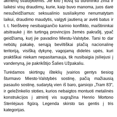
akmenų svaidyklėmis. Jie kilo į kovą su burtininko žinia ir
laikėsi visų draudimų, kurie, kaip buvo manoma, juos darė
nesužeidžiamus: seksualinio susilaikymo nenumatytam
laikui, draudimo maudytis, valgyti jautieną ar avėti batus ir
t. t. Neištvėrę nesibaigiančio karinio konflikto, maištinin
kai
atsitraukė į itin turtingą provincijos žemės pakraštį, ypač
geidžiamą, kurį jie pavadino Miestu-Valstybe. Tarsi to dar
nebūtų pakakę, senąją beviltiškai plačią nacionalinę
teritoriją, visišką dykynę, vagojamą didelės upės, kuri
praktiškai niekam nepasitarnauja, tik nusibaigia įsiliejusi į
vandenyną, jie pakrikštijo Šalies Užpakaliu.
Turėdamos skirtingų išteklių įvairios gentys tiesiog
šturmavo Miesto-Valstybės sostinę, pačią mažiausią
pasaulio sostinę, sudarytą vien iš baro, garsiojo „Tram 83“,
ir geležinkelio stoties, kurios nebaigtos montuoti metalinės
konstrukcijos į atmintį vis sugrąžina Henrio Mortono
Stenlėjaus figūrą. Legenda skirsto tas gentis į tris
kategorijas.