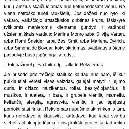
kurių amžius skaičiuojamas nuo keturiasdešimt vienų. Nė
viena netroško turėti raukšlelių. Jos dažėsi nuo ryto iki
vakaro, vaikščiojo atstačiusios dirbtines krūtis, išsiskyrė
ryškiomis manieromis klientams gundyti ir vadinosi
užsienietiškais vardais: Marlina Monro arba Silvija Vartan,
arba Romi Šneider, arba Besi Smit, arba Marlena Dytrich,
arba Simona de Buvuar, koks skirtumas, svarbiausia šiame
pasaulyje buvo įspūdingai atrodyti.
– Eik pažiūrėt į tėvo laikrodį, – atkirto Rekviemas.
Jie prisėdo prie trečiojo staliuko kairiau nuo baro, iš kur
puikiausiai vėrėsi visas vaizdas, galėjai matyti ir įėjimo
duris, ir džiazo muzikantus, toliau besityčiojančius iš
muzikos, ir tualetą, ir barą, ir grupelę vienišų mamelių,
keliančių alergiją, agresyvių, vienišų ir jau spėjusių
pernokti šitai rinkai. Rekviemas nupušimo akimirkomis tam,
kuris norėdavo jo klausytis, kartodavo, kad labai svarbu
stebėti aplinkinį judėjimą ir visą krikšto procesiją, tad reikia