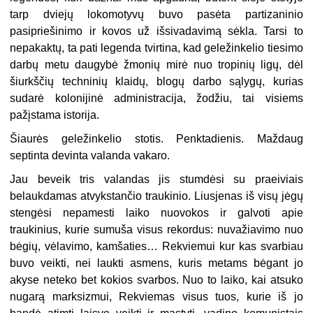
tarp dviejų lokomotyvų buvo pasėta partizaninio
pasipriešinimo ir kovos už išsivadavimą sėkla. Tarsi to
nepakaktų, ta pati legenda tvirtina, kad geležinkelio tiesimo
darbų metu daugybė žmonių mirė nuo tropinių ligų, dėl
šiurkščių techninių klaidų, blogų darbo sąlygų, kurias
sudarė kolonijinė administracija, žodžiu, tai visiems
pažįstama istorija.
Šiaurės geležinkelio stotis. Penktadienis. Maždaug
septinta devinta valanda vakaro.
Jau beveik tris valandas jis stumdėsi su praeiviais
belaukdamas atvykstančio traukinio. Liusjenas iš visų jėgų
stengėsi nepamesti laiko nuovokos ir galvoti apie
traukinius, kurie sumuša visus rekordus: nuvažiavimo nuo
bėgių, vėlavimo, kamšaties… Rekviemui kur kas svarbiau
buvo veikti, nei laukti asmens, kuris metams bėgant jo
akyse neteko bet kokios svarbos. Nuo to laiko, kai atsuko
nugarą marksizmui, Rekviemas visus tuos, kurie iš jo