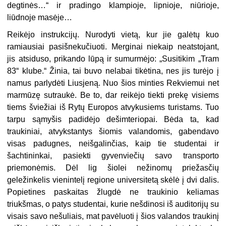
degtinės…“ ir pradingo klampioje, lipnioje, niūrioje,
liūdnoje masėje…
Reikėjo instrukcijų. Nurodyti vietą, kur jie galėtų kuo
ramiausiai pasišnekučiuoti. Merginai niekaip neatstojant,
jis atsiduso, prikando lūpą ir sumurmėjo: „Susitikim „Tram
83“ klube.“ Žinia, tai buvo nelabai tikėtina, nes jis turėjo į
namus parlydėti Liusjeną. Nuo šios minties Rekviemui net
marmūzę sutraukė. Be to, dar reikėjo tiekti prekę visiems
tiems šviežiai iš Rytų Europos atvykusiems turistams. Tuo
tarpu sąmyšis padidėjo dešimteriopai. Bėda ta, kad
traukiniai, atvykstantys šiomis valandomis, gabendavo
visas padugnes, neišgalinčias, kaip tie studentai ir
šachtininkai, pasiekti gyvenviečių savo transporto
priemonėmis. Dėl lig šiolei nežinomų priežasčių
geležinkelis vienintelį regione universitetą skėlė į dvi dalis.
Popietines paskaitas žlugdė
ne
traukinio keliamas
triukšmas, o patys studentai, kurie nešdinosi iš auditorijų su
visais savo nešuliais, mat pavėluoti į šios valandos traukinį