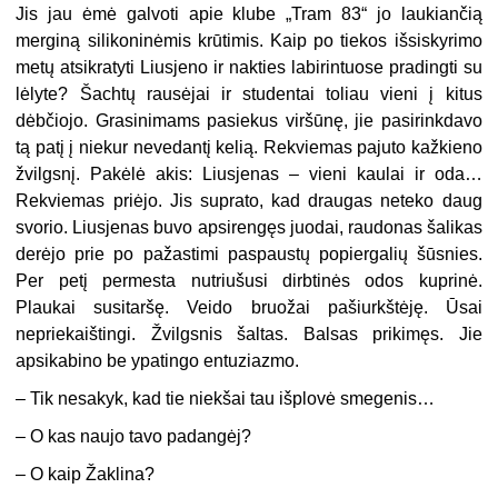
Jis jau ėmė galvoti apie klube „Tram 83“ jo laukiančią
merginą silikoninėmis krūtimis. Kaip po tiekos išsiskyrimo
metų atsikratyti Liusjeno ir nakties labirintuose pradingti su
lėlyte? Šachtų rausėjai ir studentai toliau vieni į kitus
dėbčiojo. Grasinimams pasiekus viršūnę, jie pasirinkdavo
tą patį į niekur nevedantį kelią. Rekviemas pajuto kažkieno
žvilgsnį. Pakėlė akis: Liusjenas – vieni kaulai ir oda…
Rekviemas priėjo. Jis suprato, kad draugas neteko daug
svorio. Liusjenas buvo apsirengęs juodai, raudonas šalikas
derėjo prie po pažastimi paspaustų popiergalių šūsnies.
Per petį permesta nutriušusi dirbtinės odos kuprinė.
Plaukai susitaršę. Veido bruožai pašiurkštėję. Ūsai
nepriekaištingi. Žvilgsnis šaltas. Balsas prikimęs. Jie
apsikabino be ypatingo entuziazmo.
– Tik nesakyk, kad tie niekšai tau išplovė smegenis…
– O kas naujo tavo padangėj?
– O kaip Žaklina?