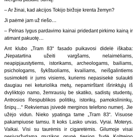
– Ar žinai, kad akcijos Tokijo biržoje krenta žemyn?
Ji paėmė jam už riešo…
– Pelnas lygus pardavimo kainai pridedant pirkimo kainą ir
atimant pakuotę…
Ant klubo „Tram 83“ fasado puikavosi didelė iškaba:
„Nepatartina užeiti vargšams, nelaimėliams,
neapipjaustytiems, istorikams, archeologams, bailiams,
psichologams, šykštuoliams, kvailiams, neišgalintiems
susimokėti ir jums visiems, kuriems nepasisekė sulaukti
daugiau nei keturiolika metų, nepamirštant išrinktųjų iš
dvyliktojo namo, žemrausių be skatiko, sadistų studentų,
Antrosios Respublikos politikų, istorikų, pamokslininkų,
šnipų…“ Rekviemas įsivedė merginos telefono numerį. Jie
užėjo vidun. Nieko ypatinga tame „Tram 83“. Visuose
pakampiuose tamsu. It koks Lasko urvas. Vyrai. Moterys.
Vaikai. Visi su taurėmis ir cigaretėmis. Gilumoje visai
nesivaržydama muzikos grupė tiesiog žudė Koltreino