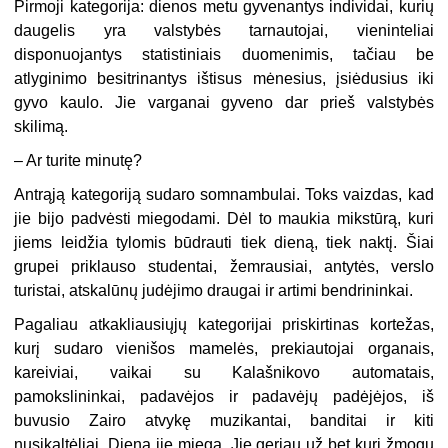
Pirmoji kategorija: dienos metu gyvenantys individai, kurių
daugelis yra valstybės tarnautojai, vieninteliai
disponuojantys statistiniais duomenimis, tačiau be
atlyginimo besitrinantys ištisus mėnesius, įsiėdusius iki
gyvo kaulo. Jie varganai gyveno dar prieš valstybės
skilimą.
– Ar turite minutę?
Antrąją kategoriją sudaro somnambulai. Toks vaizdas, kad
jie bijo padvėsti miegodami. Dėl to maukia mikstūrą, kuri
jiems leidžia tylomis būdrauti tiek dieną, tiek naktį. Šiai
grupei priklauso studentai, žemrausiai, antytės, verslo
turistai, atskalūnų judėjimo draugai ir artimi bendrininkai.
Pagaliau atkakliausiųjų kategorijai priskirtinas kortežas,
kurį sudaro vienišos mamelės, prekiautojai organais,
kareiviai, vaikai su Kalašnikovo automatais,
pamokslininkai, padavėjos ir padavėjų padėjėjos, iš
buvusio Zairo atvykę muzikantai, banditai ir kiti
nusikaltėliai. Dieną jie miega. Jie geriau už bet kurį žmogų