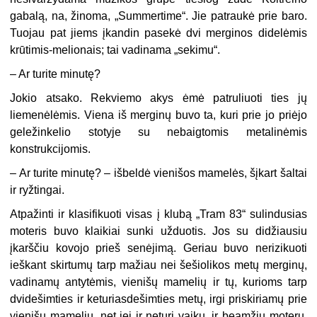
gabalą, na, žinoma, „Summertime“. Jie patraukė prie baro.
Tuojau pat jiems įkandin pasekė dvi merginos didelėmis
krūtimis-melionais; tai vadinama „sekimu“.
– Ar turite minutę?
Jokio atsako. Rekviemo akys ėmė patruliuoti ties jų
liemenėlėmis. Viena iš merginų buvo ta, kuri prie jo priėjo
geležinkelio stotyje su nebaigtomis metalinėmis
konstrukcijomis.
– Ar turite minutę? – išbeldė vienišos mamelės, šįkart šaltai
ir ryžtingai.
Atpažinti ir klasifikuoti visas į klubą „Tram 83“ sulindusias
moteris buvo klaikiai sunki užduotis. Jos su didžiausiu
įkarščiu kovojo prieš senėjimą. Geriau buvo nerizikuoti
ieškant skirtumų tarp mažiau nei šešiolikos metų merginų,
vadinamų antytėmis, vienišų mamelių ir tų, kurioms tarp
dvidešimties ir keturiasdešimties metų, irgi priskiriamų prie
vienišų mamelių, net jei ir neturi vaikų, ir beamžių moterų,