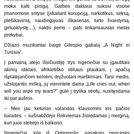
moka kalti pinigą. Garbės daktarai sukosi visose
įmanomose srityse (įskaitant korupciją, narkotikus, seksą,
plėšikavimą, naudingąsias iškasenas, turto švaistymą,
girtuoklystę…), naktis jiems – pats tinkamiausias metas
prekybai.
Džiazo muzikantai baigė Gilespio gabalą „A Night in
Tunisia“.
Į pamainą atėjo išsičiustiję trys nigeriečiai su įgaubtais
akinių stiklais, afrikietiško stiliaus plaukais, į apačią
išplatėjančiom kelnėm, dryžuotais marškiniais. Tarsi medis,
užstojantis mišką, jų vienintelė daina „Life cries out, when
will you wipe my tears?“ gulė į trylika strofų, nusitęsdama
iki pat aušros.
– Mes jau keturias valandas klausomės tos pačios
baladės, – sušnabždėjo Rekviemas žiūrėdamas į merginą,
kuri juos stebėjo iš balkono.
Nigeriečiai, kilę iš Ogbomošo, pasakojo princesės