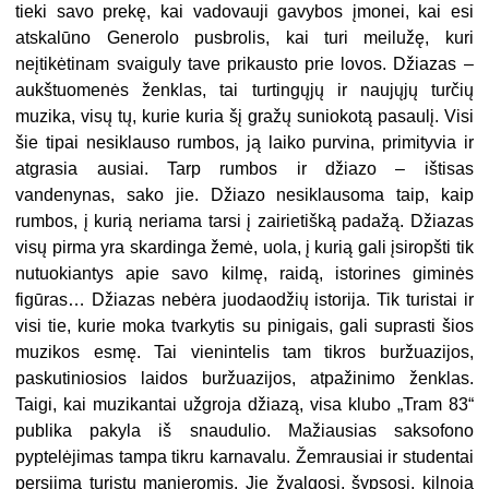
tieki savo prekę, kai vadovauji gavybos įmonei, kai esi
atskalūno Generolo pusbrolis, kai turi meilužę, kuri
neįtikėtinam svaiguly tave prikausto prie lovos. Džiazas –
aukštuomenės ženklas, tai turtingųjų ir naujųjų turčių
muzika, visų tų, kurie kuria šį gražų suniokotą pasaulį. Visi
šie tipai nesiklauso rumbos, ją laiko purvina, primityvia ir
atgrasia ausiai. Tarp rumbos ir džiazo – ištisas
vande
nynas, sako jie. Džiazo nesiklausoma taip, kaip
rumbos, į kurią neriama tarsi į zairietišką padažą. Džiazas
visų pirma yra skardinga žemė, uola, į kurią gali įsiropšti tik
nutuokiantys apie savo kilmę, raidą, istorines giminės
figūras… Džiazas nebėra juodaodžių istorija. Tik turistai ir
visi tie, kurie moka tvarkytis su pinigais, gali suprasti šios
muzikos esmę. Tai vienintelis tam tikros buržuazijos,
paskutiniosios laidos buržuazijos, atpažinimo ženklas.
Taigi, kai muzikantai užgroja džiazą, visa klubo „Tram 83“
publika pakyla iš snaudulio. Mažiausias saksofono
pyptelėjimas tampa tikru karnavalu. Žemrausiai ir studentai
persiima turistų manieromis. Jie žvalgosi, šypsosi, kilnoja