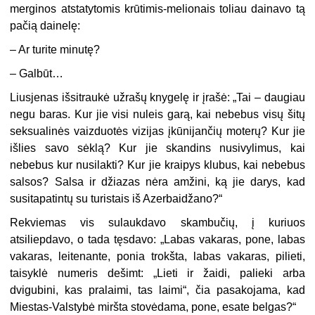
merginos atstatytomis krūtimis-melionais toliau dainavo tą
pačią dainelę:
– Ar turite minutę?
– Galbūt…
Liusjenas išsitraukė užrašų knygelę ir įrašė: „Tai – daugiau
negu baras. Kur jie visi nuleis garą, kai nebebus visų šitų
seksualinės vaizduotės vizijas įkūnijančių moterų? Kur jie
išlies savo sėklą? Kur jie skandins nusivylimus, kai
nebebus kur nusilakti? Kur jie kraipys klubus, kai nebebus
salsos? Salsa ir džiazas nėra amžini, ką jie darys, kad
susitapatintų su turistais iš Azerbaidžano?“
Rekviemas vis sulaukdavo skambučių, į kuriuos
atsiliepdavo, o tada tęsdavo: „Labas vakaras, pone, labas
vakaras, leitenante, ponia trokšta, labas vakaras, pilieti,
taisyklė numeris dešimt: „Lieti ir žaidi, palieki arba
dvigubini, kas pralaimi, tas laimi“, čia pasakojama, kad
Miestas-Valstybė miršta stovėdama, pone, esate belgas?“