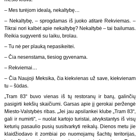
– Mes turėjom idealą, nekaltybę…
–
Nekaltybę, – sprogdamas iš juoko atitarė Rekviemas. –
Tikrai nori kalbėt apie nekaltybę? Nekaltybė – tai bailumas.
Reikia sugyventi su laiku, brolau.
– Tu nė per plauką nepasikeitei.
– Čia nesenstama, tiesiog gyvenama.
– Rekviemai…
– Čia Naujoji Meksika, čia kiekvienas už save, kiekvienam
tu – šūdas.
„Tram 83“ buvo vienas iš tų restoranų ir barų, galinčių
pasigirti kekšių skaičiumi. Garsas apie jį gerokai peržengė
Miesto-Valstybės ribas. „Jei jau apsilankei klube „Tram 83“,
gali ir numirti“, – nuolat kartojo turistai, atvykstantys iš visų
keturių pasaulio pusių susitvarkyti reikalų. Dienos metu jie
klaidžiodavo it zombiai po nuomojamų šachtų teritorijas,