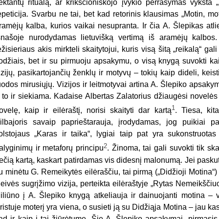
ektantų ritualą, ar krikščioniškojo įvykio perrašymas vyksta „
epeticija. Svarbu ne tai, bet kad retorinis klausimas „Motin, m
ramėjų kalba, kurios vaikai nesupranta. Ir čia A. Šlepikas atl
šnašoje nurodydamas lietuvišką vertimą iš aramėjų kalbos.
ežisieriaus akis mirkteli skaitytojui, kuris visą šitą „reikalą“ g
odžiais, bet ir su pirmuoju apsakymu, o visą knygą suvokti kai
izijų, pasikartojančių ženklų ir motyvų – tokių kaip dideli, keis
uodos mirusiųjų. Vizijos ir leitmotyvai artina A. Šlepiko apsaky
 to ir siekiama. Kadaise Albertas Zalatorius džiaugėsi novel
1
ovelę, kaip ir eilėraštį, norisi skaityti dar kartą
. Tiesa, ki
ilbajoris savaip paprieštarauja, įrodydamas, jog puikiai 
olstojaus „Karas ir taika“, lygiai taip pat yra sukonstruota
2
alyginimų ir metaforų principu
. Žinoma, tai gali suvokti tik s
rečią kartą, kaskart patirdamas vis didesnį malonumą. Jei paskut
u minėtu G. Remeikytės eilėraščiu, tai pirmą („Didžioji Motina“
eivės sugrįžimo vizija, perteikta eilėraštyje „Rytas Nemeikšči
iliūno į A. Šlepiko knygą atkeliauja ir dainuojanti motina – v
ristuje moterį yra viena, o susieti ją su Didžiąja Motina – jau kas
ad ir kaip į tai žiūrėtume. Šie A. Šlepiko apsakymai, pirmasis i