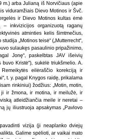
m.) arba Julianą iš Norvičiaus (apie
is viduramžiais Dievo Motinos ir Švč.
ergelės ir Dievo Motinos kultas ėmė
ą – inkvizicijos organizuotą raganų
ktyvinės atminties kelis šimtmečius,
tudija „Motinos teisė“ („Mutterrecht“,
buvo sulaukęs pasaulinio pripažinimo,
agal Jonę“, paskelbtas JAV išeivių
 buvo Kristė“), sukėlė triukšmelio. A.
Remeikytės eilėraščio korekciją ir
i“, t. y. pagal Knygos raidę, prikalama
visam rinkiniui) žodžius: „Motin, motin,
ir žmona, ir motina, ir meilužė, ir
ską atleidžiančia meile ir neretai –
ieną jų iliustruoja apsakymas „Pavlovo
avadinti vizija (ji neaplanko dviejų
ikta. Galime spėlioti, ar vaikai mato