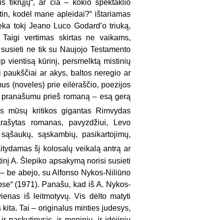
iš tikrųjų“, ar čia – kokio spektaklio
otin, kodėl mane apleidai?“ ištariamas
ieka tokį Jeano Luco Godard’o triuką,
 Taigi vertimas skirtas ne vaikams,
ali susieti ne tik su Naujojo Testamento
p vientisą kūrinį, persmelktą mistinių
ti paukščiai ar akys, baltos neregio ar
mus (noveles) prie eilėraščio, poezijos
ės pranašumu prieš romaną – esą gerą
tas mūsų kritikos gigantas Rimvydas
parašytas romanas, pavyzdžiui, Levo
s sąšaukų, sąskambių, pasikartojimų,
kaitydamas šį kolosalų veikalą antrą ar
inį A. Šlepiko apsakymą norisi susieti
) – be abejo, su Alfonso Nykos-Niliūno
uose“ (1971). Panašu,
kad iš A. Nykos-
ienas iš leitmotyvų. Vis dėlto matyti
 kita. Tai – originalus minties judesys,
r paskutinysis, ir meniniu, ir idėjiniu