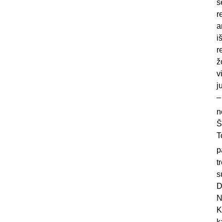
s
r
a
i
r
ž
v
j
–
n
Š
T
p
t
s
D
N
K
k