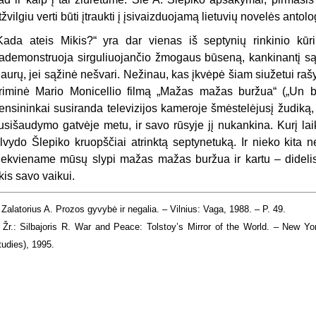
tžvilgiu verti būti įtraukti į įsivaizduojamą lietuvių novelės antolo
Kada ateis Mikis?“ yra dar vienas iš septynių rinkinio kūr
ademonstruoja sirguliuojančio žmogaus būseną, kankinantį s
iaurų, jei sąžinė nešvari. Nežinau, kas įkvėpė šiam siužetui r
riminė Mario Monicellio filmą „Mažas mažas buržua“ („Un b
ensininkai susiranda televizijos kameroje šmėstelėjusį žudiką, 
usišaudymo gatvėje metu, ir savo rūsyje jį nukankina. Kurį laik
lvydo Šlepiko kruopščiai atrinktą septynetuką. Ir nieko kita n
iekviename mūsų slypi mažas mažas buržua ir kartu – didelis 
kis savo vaikui.
Zalatorius A. Prozos gyvybė ir negalia. – Vilnius: Vaga, 1988. – P. 49.
Žr.: Silbajoris R. War and Peace: Tolstoy’s Mirror of the World. – New Y
tudies), 1995.