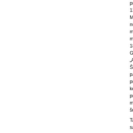
p
1
M
n
m
m
1
G
„
Š
p
p
k
p
m
š
T
s