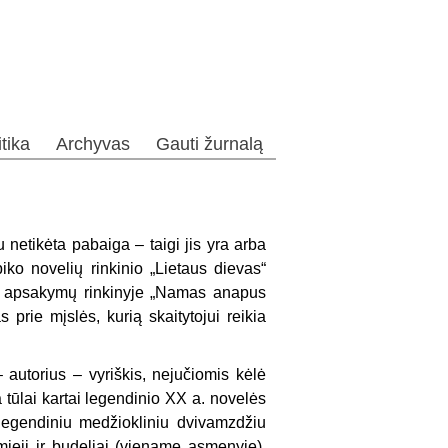
itika
Archyvas
Gauti žurnalą
etikėta pabaiga – taigi jis yra arba
iko novelių rinkinio „Lietaus dievas“
me apsakymų rinkinyje „Namas anapus
 prie mįslės, kurią skaitytojui reikia
 autorius – vyriškis, nejučiomis kėlė
tūlai kartai legendinio XX a. novelės
 legendiniu medžiokliniu dvivamzdžiu
mieji ir budeliai (viename asmenyje),