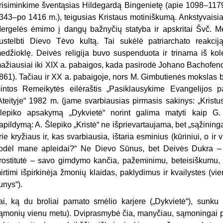
risiminkime šventąsias Hildegardą Bingenietę (apie 1098–1179 
343–po 1416 m.), teigusias Kristaus motiniškumą. Ankstyvaisia
ergelės ėmimo į dangų bažnyčių statyba ir apskritai Švč. M
ustelbti Dievo Tėvo kultą. Tai sukėlė patriarchato reakcij
edžioklę. Deivės religija buvo suspenduota ir trinama iš kole
ažiausiai iki XIX a. pabaigos, kada pasirodė Johano Bachofeno s
861). Tačiau ir XX a. pabaigoje, nors M. Gimbutienės mokslas 
intos Remeikytės eilėraštis „Pasiklausykime Evangelijos p
Ateityje“ 1982 m. (jame svarbiausias pirmasis sakinys: „Kristus
lepiko apsakymą „Dykvietė“ norint galima matyti kaip G. 
apildymą: A. Šlepiko „Kristė“ ne išprievartaujama, bet „sąžininga
rie kryžiaus ir, kas svarbiausia, ištaria esminius (kūriniui, o ir 
odėl mane apleidai?“ Ne Dievo Sūnus, bet Deivės Dukra – ji 
rostitutė – savo gimdymo kančia, pažeminimu, beteisiškumu, vi
irtimi išpirkinėja žmonių klaidas, paklydimus ir kvailystes (v
unys“).
ai, ką du broliai pamato smėlio karjere („Dykvietė“), sunku p
ąmonių vienu metu). Dviprasmybė čia, manyčiau, sąmoningai pal