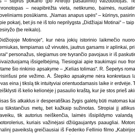
is – stiprus pokario (po Antrojo pasaulinio) vaizduotojas.
hronotopas – neapibrėžta vieta, netikrumo, baimės, nuolat
oveliniams posūkiams. „Namas anapus upės“ – kūrinys, pasirink
pie pokarį, bet jis nė iš tolo neprilygsta „Didžiajai Motinai“ – taip
esiryžo (be reikalo).
Didžiojoje Motinoje“, kur nėra jokių istorinio laikmečio nuor
erniukas, tempiamas už virvutės, jautrus garsams ir aplinkai,
ūrai“ personažus, slegiamus ore tvyrančio pavojaus ir iš paskuti
sivaizduojamą išsigelbėjimą. Tiesiogiai apie traukimąsi nuo fron
itame šio rinkinio apsakyme – „Kelias tolimas“. R. Šepetys roman
risirišusi prie vežimo. A. Šlepiko apsakyme nėra konkretaus lai
ėvas eina į tikslą tik intuityviai orientuodamasis laike ir erdvėje. T
eišklysti iš kelio kelionėje į pasaulio kraštą, kur jie stos prieš ak
isas šis atkaklus ir desperatiškas žygis galėtų būti matomas kai
au tūkstančius metų, bet kažkaip sužinotas. Stropiai jį atlikus,
aveiku, tik autorius neiškenčia, laimės išsipildymo valandą
otorolerius, kuriais važinėjasi džiūgaujantys paaugliai. Motor
inalinį paveikslą greičiausiai iš Federiko Fellinio filmo „Kabirijos