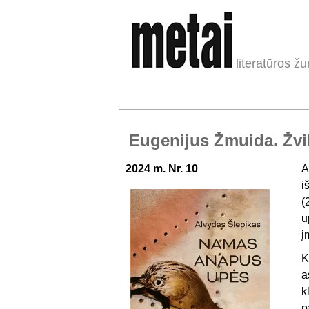
literatūros žu
Eugenijus Žmuida. Žv
2024 m. Nr. 10
A
i
(
u
į
K
a
k
p