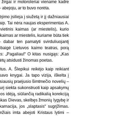
 žirgai ir motoroleriai viename kadre
abejoju, ar to buvo norėta.
imo įsilieja į siužetą ir jį dažniausiai
 taip. Tai nėra naujas eksperimentas A.
etinis kaimas (ar miestelis), kurio
 kaimas ar miestelis, kuriame būta tiek
dabar ten pamatyti svirduliuojantį
ibaigė Lietuvos kaimo teatras, porą
uks: „Pagaliau!“ O kitas nusigąs: „Kas
ėtų atsidusti žinomas poetas.
tus. A. Šlepikui reikėjo kaip reikiant
savo knygai. Ja tapo vizija, iškelta į
garsiausių praėjusio šimtmečio novelių –
 kurį siekta sukonstruoti kaip apsakymų
os idėją, siūlančią radikalią korekciją
iškas Dievas, skelbęs žmonių lygybę ir
arnacija, jos „slaptasis“ sugrįžimas.
žiais imta abejoti Kristaus lytimi –