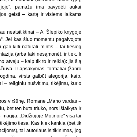
ijoje“, pamažu ima pavydėti aukai
s geisti – kartą ir visiems laikams
au neatsitiktinai – A. Šlepiko knygoje
na“. Jei kas šiuo momentu pagalvojote
gali kilti natūrali mintis – tai tiesiog
azija (arba laki nesąmonė), ir tiek. Ir
veju – kaip tik to ir reikia): jis šią
iūva. Ir apsakymas, formaliai (žanro
gdina, virsta galbūt alegorija, kaip,
– religiniu nušvitimu, tikėjimu, kurio
ybos viršūnę. Romane „Mano vardas –
 bet ten būta triuko, nors išlaikyta ir
 magija. „Didžiojoje Motinoje“ visa tai
tikėjimo tiesa. Kas kiek kenkia (bet tik
acijoms), tai autoriaus įsitikinimas, jog