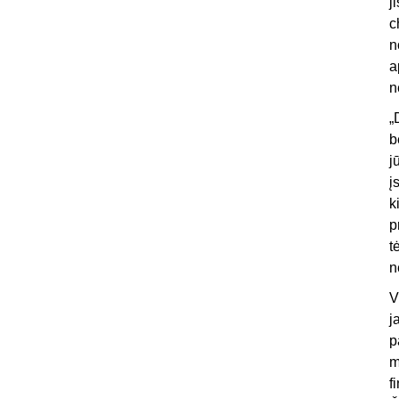
j
c
n
a
n
„
b
j
į
k
p
t
n
V
j
p
m
f