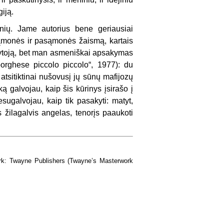
giją.
inių. Jame autorius bene geriausiai
ąmonės ir pasąmonės žaismą, kartais
ašytoją, bet man asmeniškai apsakymas
orghese piccolo piccolo“, 1977): du
atsitiktinai nušovusį jų sūnų mafijozų
ą galvojau, kaip šis kūrinys įsirašo į
esugalvojau, kaip tik pasakyti: matyt,
žilagalvis angelas, tenorįs paaukoti
ork: Twayne Publishers (Twayne’s Masterwork