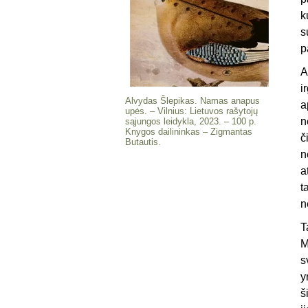
k
s
p
A
i
Alvydas Šlepikas. Namas anapus
a
upės. – Vilnius: Lietuvos rašytojų
n
sąjungos leidykla, 2023. – 100 p.
Knygos dailininkas – Zigmantas
č
Butautis.
n
a
t
n
T
M
s
y
š