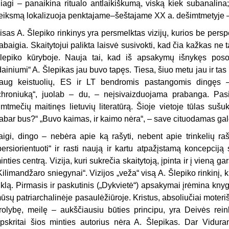
iagi – panaikina ritualo antlaikiškumą, viską kiek subanalina;
eiksmą lokalizuoja penktajame–šeštajame XX a. dešimtmetyje – 
isas A. Šlepiko rinkinys yra persmelktas vizijų, kurios be perspėj
abaigia. Skaitytojui palikta laisvė susivokti, kad čia kažkas ne
lepiko kūryboje. Nauja tai, kad iš apsakymų išnykęs posovi
dainiumi“ A. Šlepikas jau buvo tapęs. Tiesa, šiuo metu jau ir tas
aug keistuolių, ES ir LT bendromis pastangomis dingęs – 
chroniuką“, juolab – du, – neįsivaizduojama prabanga. Pas
imtmečių maitinęs lietuvių literatūrą. Šioje vietoje tūlas suš
abar bus?“ „Buvo kaimas, ir kaimo nėra“, – save cituodamas gal
aigi, dingo – nebėra apie ką rašyti, nebent apie trinkelių raš
persiorientuoti“ ir rasti naują ir kartu atpažįstamą koncepciją 
inties centrą. Vizija, kuri sukrečia skaitytoją, įpinta ir į vieną 
Kilimandžaro sniegynai“. Vizijos „veža“ visą A. Šlepiko rinkinį,
iklą. Pirmasis ir paskutinis („Dykvietė“) apsakymai įrėmina knyg
ūsų patriarchalinėje pasaulėžiūroje. Kristus, absoliučiai moter
rolybę, meilę – aukščiausiu būties principu, yra Deivės reink
pskritai šios minties autorius nėra A. Šlepikas. Dar Viduram