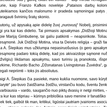
urie, kaip Franzo Kafkos novelėje „Pataisos darbų kolon
uteikiamos kančios malonumo ir pradeda sąmoningai patys jo
aragauti švininių šratų skonio.
utorių, už apysaką apie didelę žuvį „nurovusį“ Nobelį, prisimini
rgi yra kai kas didelio. Tai pirmasis apsakymas „Didžioji Moti
pie Mariją Gimbutienę, tai galiu patikinti – neapsirikote. Toliau 
esąmonė. Juk Didžioji Motina, visa ta Deivės religija – graži fant
ia A. Šlepikas mus užklumpa nepasiruošusius (o gero apsakymo at
esąmonę padaro tokią didelę, kad jos akivaizdoje sąmonė nušč
tžvilgiu) likdamas apsakymu, savo turiniu ją pranoksta, išspro
arkime, Richardo Bacho „Džonatanas Livingstonas Žuvėdra“, gal 
egali nepriimti – toks jis absoliutus.
aigi A. Šlepikas čia pasiekė, mano kuklia nuomone, savo kūr
arytė“ jau buvo žaidžiama žodžiu, virstančiu kodu, šventu ženklu,
varbiausia – vardo, saugančio nuo piktų dvasių ir netgi mirties, –
ra kur kas stipriau – kūrinys pribloškia savo menine ir fanatiško 
iek tiek, galbūt tik man, kritikui, ligūstai jautriam įvairioms asoci