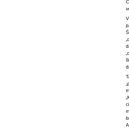
Č
v
V
p
Š
„
d
„
š
d
T
„
m
„
c
m
b
A