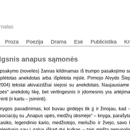
rnalas
Proza
Poezija
Drama
Esė
Publicistika
Kr
ilgsnis anapus sąmonės
psakymo (novelės) žanras kildinamas iš trumpo pasakojimo su n
šplėtotas anekdotas arba išplėtota mįslė. Pirmojo Alvydo Šlep
2004) tekstai akivaizdžiai siejosi su anekdotais. Naujausia
pės“ anekdotų likę, bet vertingesnis ir įdomesnis yra artėjimas
minti (ir kartu – įsiminti).
nygos pavadinimas, kol buvau girdėjęs tik jį ir žinojau, kad –
sociacijų su „Anapus upės, medžių ūksmėje“ – knyga, parašyta 
lasiko, legendinio kario, medžiotojo, meilužio ir žvejo, savo
aleidusio sau į galvą iškart dvi kulkas – taip miršta nenugali