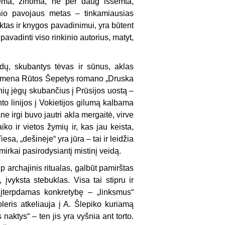
 Tema, žinoma, ne per daug išsemta,
inio pavojaus metas – tinkamiausias
tas ir knygos pavadinimui, yra būtent
 pavadinti viso rinkinio autorius, matyt,
odų, skubantys tėvas ir sūnus, aklas
 primena Rūtos Šepetys romano „Druska
nių jėgų skubančius į Prūsijos uostą –
to linijos į Vokietijos gilumą kalbama
e irgi buvo jautri akla mergaitė, virve
ko ir vietos žymių ir, kas jau keista,
iesa, „dešinėje“ yra jūra – tai ir leidžia
imirkai pasirodysiantį mistinį veidą.
p archajinis ritualas, galbūt pamirštas
 įvyksta stebuklas. Visa tai stipru ir
 įterpdamas konkretybę – „linksmus“
oleris atkeliauja į A. Šlepiko kuriamą
 naktys“ – ten jis yra vyšnia ant torto.