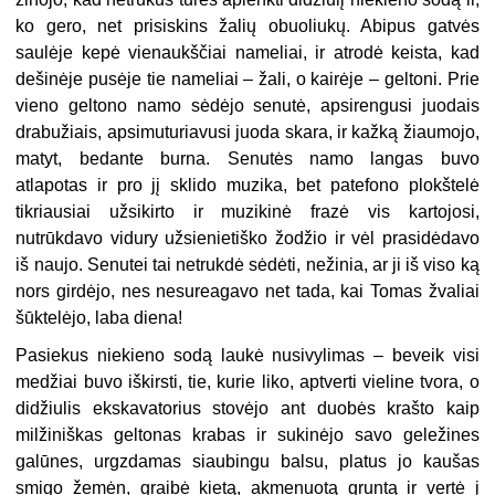
ko gero, net prisiskins žalių obuoliukų. Abipus gatvės
saulėje kepė vienaukščiai nameliai, ir atrodė keista, kad
dešinėje pusėje tie nameliai – žali, o kairėje – geltoni. Prie
vieno geltono namo sėdėjo senutė, apsirengusi juodais
drabužiais, apsimuturiavusi juoda skara, ir kažką žiaumojo,
matyt, bedante burna. Senutės namo langas buvo
atlapotas ir pro jį sklido muzika, bet patefono plokštelė
tikriausiai užsikirto ir muzikinė frazė vis kartojosi,
nutrūkdavo vidury užsienietiško žodžio ir vėl prasidėdavo
iš naujo. Senutei tai netrukdė sėdėti, nežinia, ar ji iš viso ką
nors girdėjo, nes nesureagavo net tada, kai Tomas žvaliai
šūktelėjo, laba diena!
Pasiekus niekieno sodą laukė nusivylimas – beveik visi
medžiai buvo iškirsti, tie, kurie liko, aptverti vieline tvora, o
didžiulis ekskavatorius stovėjo ant duobės krašto kaip
milžiniškas geltonas krabas ir sukinėjo savo geležines
galūnes, urgzdamas siaubingu balsu, platus jo kaušas
smigo žemėn, graibė kietą, akmenuotą gruntą ir vertė į