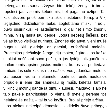
nelengva, nes sausas žvyras biro, tekėjo žemyn, ir broliai
ropštėsi jau visomis keturiomis, bet pagaliau užlipo. Tai,
kas atsivėrė prieš berniukų akis, nustebino Tomą, o Vikį
išgąsdino: didžiuliame lauke, apglėbtame miškų ir uolų,
buvo susirinkusi keliasdešimties, o gal net šimto žmonių
minia. Visą lauką jau dengė juodas debesų šešėlis, bet
vėjas buvo visiškai nurimęs. Žmonės ėjo artyn, vieni mušė
būgnus, kiti giedojo ar garsiai, euforiškai meldėsi.
Procesijos priešakyje žengė trijų moterų figūros, jos kažką
sunkiai nešė ant savo pečių, o jas lydėjo blizgančiomis
uniformomis apsirengusios motinos, kurios vis perliedavo
rimbais tas sulinkusias nuo naštos, vos judančias moteris.
Galiausiai viena nelaimėlė parkrito, uniformuotosios
pripuolė ir ėmė dar smarkiau ją mušti, keletas tamsiai
vilkinčių motinų bandė ją ginti, klaupėsi, maldavo, šiaip ne
taip pakėlė parkritusiąją, o viena iš gynėjų perėmė tos
nelaimėlės naštą – tai buvo kryžius. Broliai priėjo arčiau, į
juos niekas nekreipė dėmesio, tik didelis šuva pribėgęs