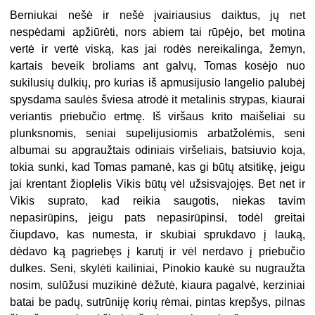
Berniukai nešė ir nešė įvairiausius daiktus, jų net
nespėdami apžiūrėti, nors abiem tai rūpėjo, bet motina
vertė ir vertė viską, kas jai rodės nereikalinga, žemyn,
kartais beveik broliams ant galvų, Tomas kosėjo nuo
sukilusių dulkių, pro kurias iš apmusijusio langelio palubėj
spysdama saulės šviesa atrodė it metalinis strypas, kiaurai
veriantis priebučio ertmę. Iš viršaus krito maišeliai su
plunksnomis, seniai supelijusiomis arbatžolėmis, seni
albumai su apgraužtais odiniais viršeliais, batsiuvio koja,
tokia sunki, kad Tomas pamanė, kas gi būtų atsitikę, jeigu
jai krentant žioplelis Vikis būtų vėl užsisvajojęs. Bet net ir
Vikis suprato, kad reikia saugotis, niekas tavim
nepasirūpins, jeigu pats nepasirūpinsi, todėl greitai
čiupdavo, kas numesta, ir skubiai sprukdavo į lauką,
dėdavo ką pagriebęs į karutį ir vėl nerdavo į priebučio
dulkes. Seni, skylėti kailiniai, Pinokio kaukė su nugraužta
nosim, sulūžusi muzikinė dėžutė, kiaura pagalvė, kerziniai
batai be padų, sutrūniję korių rėmai, pintas krepšys, pilnas