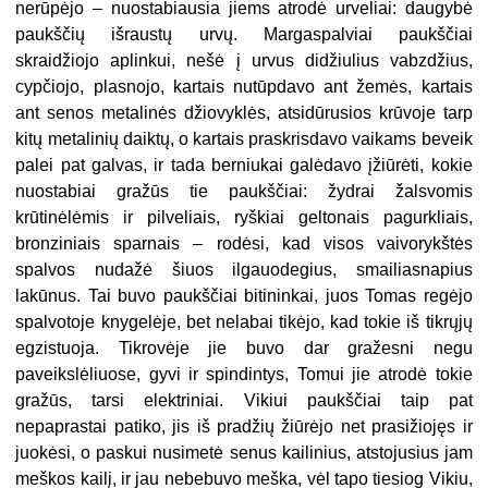
nerūpėjo – nuostabiausia jiems atrodė urveliai: daugybė
paukščių išraustų urvų. Margaspalviai paukščiai
skraidžiojo aplinkui, nešė į urvus didžiulius vabzdžius,
cypčiojo, plasnojo, kartais nutūpdavo ant žemės, kartais
ant senos metalinės džiovyklės, atsidūrusios krūvoje tarp
kitų metalinių daiktų, o kartais praskrisdavo vaikams beveik
palei pat galvas, ir tada berniukai galėdavo įžiūrėti, kokie
nuostabiai gražūs tie paukščiai: žydrai žalsvomis
krūtinėlėmis ir pilveliais, ryškiai geltonais pagurkliais,
bronziniais sparnais – rodėsi, kad visos vaivorykštės
spalvos nudažė šiuos ilgauodegius, smailiasnapius
lakūnus. Tai buvo paukščiai bitininkai, juos Tomas regėjo
spalvotoje knygelėje, bet nelabai tikėjo, kad tokie iš tikrųjų
egzistuoja. Tikrovėje jie buvo dar gražesni negu
paveikslėliuose, gyvi ir spindintys, Tomui jie atrodė tokie
gražūs, tarsi elektriniai. Vikiui paukščiai taip pat
nepaprastai patiko, jis iš pradžių žiūrėjo net prasižiojęs ir
juokėsi, o paskui nusimetė senus kailinius, atstojusius jam
meškos kailį, ir jau nebebuvo meška, vėl tapo tiesiog Vikiu,