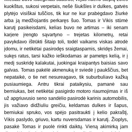
kuokštus, sukosi verpetais, nešė šiukšles ir dulkes, gatvės
plytėjo visiškai tuščios, tik kur ne kur prabėgdavo žiurkė
arba ją medžiojantis perkaręs šuo. Tomas ir Vikis stūmė
karutį pasikeisdami, kelias buvo ne artimas – iki senam
karjere įrengto sąvartyno – trejetas kilometrų, retai
pavykdavo ištrūkti šitaip toli, todėl vaikams viskas atrodė
įdomu, ir netikėtai pasirodęs sraigtasparnis, skridęs žemai,
sukęs ratus, tarsi kažko ieškodamas ar pametęs kelią, ir į
medį suskridę kalakutai, juokingai kraipantys baisias savo
galvas. Tomas pakėlė akmenuką ir sviedė į paukščius, bet
nepataikė, o tie net nesureagavo, tik suburbuliavo kažką
pusiaumiega. Antru tikrai pataikysiu, pamanė sau
berniukas, bet netikėtai pasigirdo motoro riaumojimas ir iš
už apgriuvusio seno sandėlio pasirodė karinis automobilis,
jis važiavo didžiuliu greičiu, keldamas dulkes ir šapus,
berniukai spruko, vos spėjo pasitraukti į kelio pakraštį,
Vikis paslydo, griuvo, kartu nuversdamas ir karutį. Žioplys,
pasakė Tomas ir puolė rinkti daiktų. Vieną akimirką jam