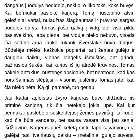
dangaus juodulys nedidėjo, nekilo, o liko toks, koks buvęs.
Kai berniukai pasiekė karjerą, Tomą nustebino atviri
geležiniai vartai, nulaužtas šlagbaumas ir praviros sargės
būdelės durys. Tomas įkišo galvą į vidų, dėl viso pikto
pasisveikino, laba diena, bet viduje nieko nebuvo, visada
čia sėdinti arba lauke rūkanti išverstakė buvo dingus.
Būdelėje mėtėsi kažkokie popieriai, ant žemės gulėjo ir
daugiau daiktų, vienas langelis išmuštas, ant grindų
pažirusios šukės, kai kurios iš jų atrodė kruvinos. Tomas
pakėlė antakius, nustebęs apsidairė, bet neatrodė, kad kas
nors šalimais slėptųsi – visomis juslėmis Tomas juto, kad
čia nieko nėra. Ką gi, pamanė, tuo geriau.
Jau kadai apleistas žvyro karjeras buvo didžiulis, jis
priminė kanjoną, tik čia netekėjo jokia upė. Kai kur
berniukai pastebėjo suskeldėjusį žemės paviršių, tai rodė,
kad čia būta vandens, bet sausa vasara visą jau seniai
išdžiovino. Karjeras prieš keletą metų tapo sąvartynu, čia
galėjai rasti įvairiausių daiktų – metaliniai gulėjo suversti