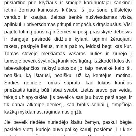
prisiartino prie kryžiaus ir smeigė karūnuotajai kankinei
ietimi žemiau kairiosios krūties, iš jos šono plūstelėjo
vanduo ir kraujas, žaibas trenkė nušviesdamas viską
aplinkui ir priversdamas pritūpti net pačius drąsiausius. Visi
pajuto tolimą gausmą ir žemės virpesį, prasiskyrė debesys
ir danguje pasirodė didžiulė kylanti ugnimi žėruojanti
raketa, pasipylė lietus, minia pabiro, leidosi bėgti kas kur.
Tomas stovėjo merkiamas vasaros liūties ir žiūrėjo į
tamsoje beveik švytinčią kankinės figūrą, kažkodėl kitos dvi
tebevaitojančios nukryžiuotosios jo taip neveikė kaip ši,
neaišku, ką ištarusi, neaišku, už ką kentėjusi motina.
Širdies gelmėje Tomas suprato, kad tokios kančios
priežastis turėtų būti labai svarbi. Lietus sruvo per veidą,
tekėjo už apykaklės, jis beveik visas jau buvo peršlapęs, ir
tik dabar atkreipė dėmesį, kad brolis seniai jį timpčioja
kažką mykdamas, ragindamas grįžti.
Jie beveik riedėte nuriedėjo šlaitu žemyn, paskui bėgte
pasiekė vietą, kurioje buvo palikę karutį, pasiėmė jį ir kiek