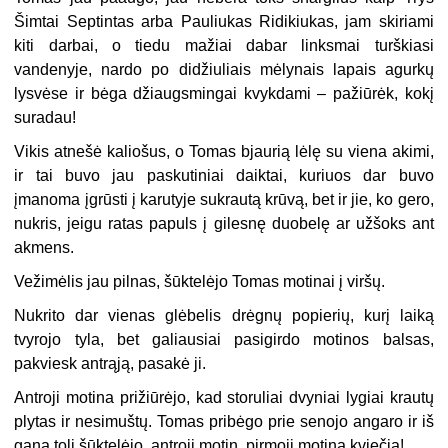
Šimtai Septintas arba Pauliukas Ridikiukas, jam skiriami
kiti darbai, o tiedu mažiai dabar linksmai turškiasi
vandenyje, nardo po didžiuliais mėlynais lapais agurkų
lysvėse ir bėga džiaugsmingai kvykdami – pažiūrėk, kokį
suradau!
Vikis atnešė kaliošus, o Tomas bjaurią lėlę su viena akimi,
ir tai buvo jau paskutiniai daiktai, kuriuos dar buvo
įmanoma įgrūsti į karutyje sukrautą krūvą, bet ir jie, ko gero,
nukris, jeigu ratas papuls į gilesnę duobelę ar užšoks ant
akmens.
Vežimėlis jau pilnas, šūktelėjo Tomas motinai į viršų.
Nukrito dar vienas glėbelis drėgnų popierių, kurį laiką
tvyrojo tyla, bet galiausiai pasigirdo motinos balsas,
pakviesk antrąją, pasakė ji.
Antroji motina prižiūrėjo, kad storuliai dvyniai lygiai krautų
plytas ir nesimuštų. Tomas pribėgo prie senojo angaro ir iš
gana toli šūktelėjo, antroji motin, pirmoji motina kviečia!