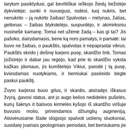
tarytum pasiklydusi, gal beviltiškai ieškojo žiedų bežolėje
dykvietėje; sunki ir nuvargusi, rodėsi, tuoj nukris, bet
nenukrito – ją nukirto žaibas! Spalvotas – mėlynas, žalias,
geltonas – žaibas blykstelėjo, suspurdėjo, ir akimirksniu
nusinešė kamanę. Tomui net užėmė žadą – kas gi tai? Jis
pašoko, dairydamasis, bene ką nors pamatys, ir pamatė: tai
buvo ne žaibas, o paukštis, spalvotas ir nepaprastai vikrus.
Paukštis skrido į dešinę karjero pusę, skardžio link. Tomas
įsižiūrėjo ir dabar jau regėjo, kad prie to skardžio vyksta
kažkas įdomaus, jis kumštelėjo Vikiui, parodė į tą pusę,
kviesdamas nuotykiams, ir berniukai pasileido bėgte
paskui paukštį.
Žvyro karjeras buvo gilus, ir skardis, atsiradęs iškasus
žvyrą, gavosi status, ant jo augo kelios nedidelės pušelės,
kurių šaknys it balsvos kirmėlės kyšojo iš skardžio viršuje
buvusio molio, primindamos džiunglių augmeniją.
Atsivėrusiame šlaite slūgsojo spalvoti uolienų sluoksniai,
susidarę įvairiais geologiniais periodais, bet berniukams jie