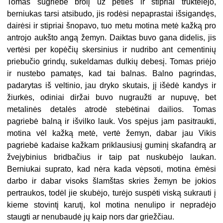
Tomas sugriebė brolį už peties ir stipriai truktelėjo,
berniukas tarsi atsibudo, jis rodėsi nepaprastai išsigandęs,
dairėsi ir stipriai šnopavo, tuo metu motina metė kažką pro
antrojo aukšto angą žemyn. Daiktas buvo gana didelis, jis
vertėsi per kopėčių skersinius ir nudribo ant cementinių
priebučio grindų, sukeldamas dulkių debesį. Tomas priėjo
ir nustebo pamatęs, kad tai balnas. Balno pagrindas,
padarytas iš veltinio, jau dryko skutais, jį išėdė kandys ir
žiurkės, odiniai diržai buvo nugraužti ar nupuvę, bet
metalinės detalės atrodė stebėtinai dailios. Tomas
pagriebė balną ir išvilko lauk. Vos spėjus jam pasitraukti,
motina vėl kažką metė, vertė žemyn, dabar jau Vikis
pagriebė kadaise kažkam priklausiusį guminį skafandrą ar
žvejybinius bridbačius ir taip pat nuskubėjo laukan.
Berniukai suprato, kad nėra kada vėpsoti, motina ėmėsi
darbo ir dabar visoks šlamštas skries žemyn be jokios
pertraukos, todėl jie skubėjo, turėjo suspėti viską sukrauti į
kieme stovintį karutį, kol motina nenulipo ir nepradėjo
staugti ar nenubaudė jų kaip nors dar griežčiau.