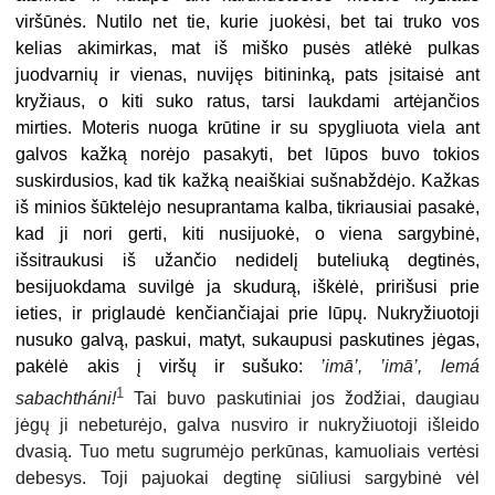
viršūnės. Nutilo net tie, kurie juokėsi, bet tai truko vos
kelias akimirkas, mat iš miško pusės atlėkė pulkas
juodvarnių ir vienas, nuvijęs bitininką, pats įsitaisė ant
kryžiaus, o kiti suko ratus, tarsi laukdami artėjančios
mirties. Moteris nuoga krūtine ir su spygliuota viela ant
galvos kažką norėjo pasakyti, bet lūpos buvo tokios
suskirdusios, kad tik kažką neaiškiai sušnabždėjo. Kažkas
iš minios šūktelėjo nesuprantama kalba, tikriausiai pasakė,
kad ji nori gerti, kiti nusijuokė, o viena sargybinė,
išsitraukusi iš užančio nedidelį buteliuką degtinės,
besijuokdama suvilgė ja skudurą, iškėlė, pririšusi prie
ieties, ir priglaudė kenčiančiajai prie lūpų. Nukryžiuotoji
nusuko galvą, paskui, matyt, sukaupusi paskutines jėgas,
pakėlė akis į viršų ir sušuko:
’imā’,
’imā’, lemá
1
sabachtháni
!
Tai buvo paskutiniai jos žodžiai, daugiau
jėgų ji nebeturėjo, galva nusviro ir nukryžiuotoji išleido
dvasią. Tuo metu sugrumėjo perkūnas, kamuoliais vertėsi
debesys. Toji pajuokai degtinę siūliusi sargybinė vėl