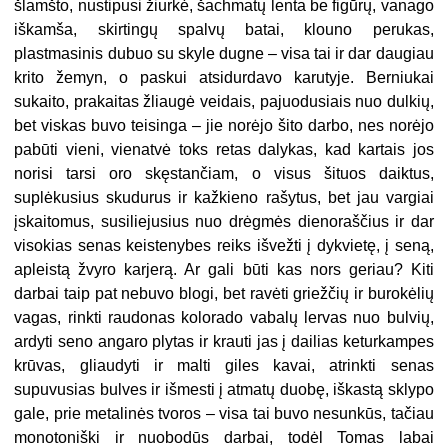
šlamšto, nustipusi žiurkė, šachmatų lenta be figūrų, vanago
iškamša, skirtingų spalvų batai, klouno perukas,
plastmasinis dubuo su skyle dugne – visa tai ir dar daugiau
krito žemyn, o paskui atsidurdavo karutyje. Berniukai
sukaito, prakaitas žliaugė veidais, pajuodusiais nuo dulkių,
bet viskas buvo teisinga – jie norėjo šito darbo, nes norėjo
pabūti vieni, vienatvė toks retas dalykas, kad kartais jos
norisi tarsi oro skęstančiam, o visus šituos daiktus,
suplėkusius skudurus ir kažkieno rašytus, bet jau vargiai
įskaitomus, susiliejusius nuo drėgmės dienoraščius ir dar
visokias senas keistenybes reiks išvežti į dykvietę, į seną,
apleistą žvyro karjerą. Ar gali būti kas nors geriau? Kiti
darbai taip pat nebuvo blogi, bet ravėti griežčių ir burokėlių
vagas, rinkti raudonas kolorado vabalų lervas nuo bulvių,
ardyti seno angaro plytas ir krauti jas į dailias keturkampes
krūvas, gliaudyti ir malti giles kavai, atrinkti senas
supuvusias bulves ir išmesti į atmatų duobę, iškastą sklypo
gale, prie metalinės tvoros – visa tai buvo nesunkūs, tačiau
monotoniški ir nuobodūs darbai, todėl Tomas labai