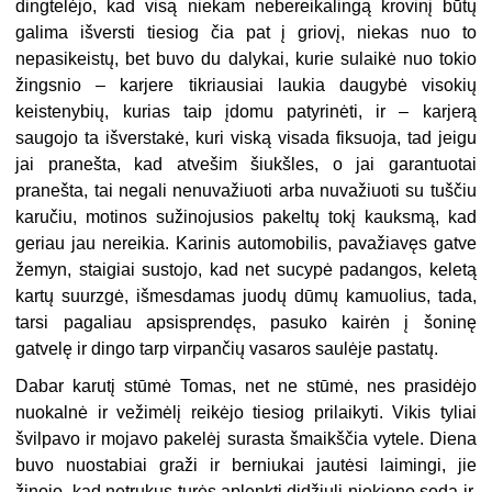
dingtelėjo, kad visą niekam nebereikalingą krovinį būtų
galima išversti tiesiog čia pat į griovį, niekas nuo to
nepasikeistų, bet buvo du dalykai, kurie sulaikė nuo tokio
žingsnio – karjere tikriausiai laukia daugybė visokių
keistenybių, kurias taip įdomu patyrinėti, ir – karjerą
saugojo ta išverstakė, kuri viską visada fiksuoja, tad jeigu
jai pranešta, kad atvešim šiukšles, o jai garantuotai
pranešta, tai negali nenuvažiuoti arba nuvažiuoti su tuščiu
karučiu, motinos sužinojusios pakeltų tokį kauksmą, kad
geriau jau nereikia. Karinis automobilis, pavažiavęs gatve
žemyn, staigiai sustojo, kad net sucypė padangos, keletą
kartų suurzgė, išmesdamas juodų dūmų kamuolius, tada,
tarsi pagaliau apsisprendęs, pasuko kairėn į šoninę
gatvelę ir dingo tarp virpančių vasaros saulėje pastatų.
Dabar karutį stūmė Tomas, net ne stūmė, nes prasidėjo
nuokalnė ir vežimėlį reikėjo tiesiog prilaikyti. Vikis tyliai
švilpavo ir mojavo pakelėj surasta šmaikščia vytele. Diena
buvo nuostabiai graži ir berniukai jautėsi laimingi, jie
žinojo, kad netrukus turės aplenkti didžiulį niekieno sodą ir,