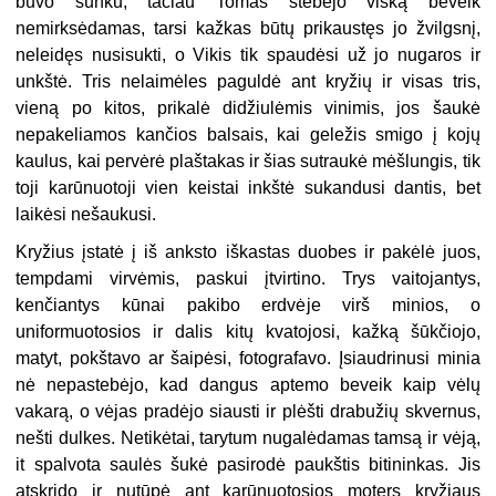
buvo sunku, tačiau Tomas stebėjo viską beveik
nemirksėdamas, tarsi kažkas būtų prikaustęs jo žvilgsnį,
neleidęs nusisukti, o Vikis tik spaudėsi už jo nugaros ir
unkštė. Tris nelaimėles paguldė ant kryžių ir visas tris,
vieną po kitos, prikalė didžiulėmis vinimis, jos šaukė
nepakeliamos kančios balsais, kai geležis smigo į kojų
kaulus, kai pervėrė plaštakas ir šias sutraukė mėšlungis, tik
toji karūnuotoji vien keistai inkštė sukandusi dantis, bet
laikėsi nešaukusi.
Kryžius įstatė į iš anksto iškastas duobes ir pakėlė juos,
tempdami virvėmis, paskui įtvirtino. Trys vaitojantys,
kenčiantys kūnai pakibo erdvėje virš minios, o
uniformuotosios ir dalis kitų kvatojosi, kažką šūkčiojo,
matyt, pokštavo ar šaipėsi, fotografavo. Įsiaudrinusi minia
nė nepastebėjo, kad dangus aptemo beveik kaip vėlų
vakarą, o vėjas pradėjo siausti ir plėšti drabužių skvernus,
nešti dulkes. Netikėtai, tarytum nugalėdamas tamsą ir vėją,
it spalvota saulės šukė pasirodė paukštis bitininkas. Jis
atskrido ir nutūpė ant karūnuotosios moters kryžiaus