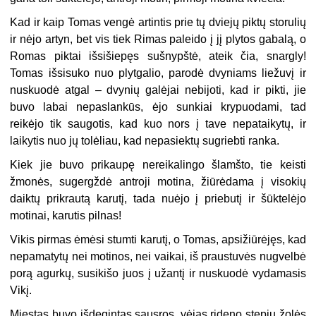
Kad ir kaip Tomas vengė artintis prie tų dviejų piktų storulių
ir nėjo artyn, bet vis tiek Rimas paleido į jį plytos gabalą, o
Romas piktai išsišiepęs sušnypštė, ateik čia, snargly!
Tomas išsisuko nuo plytgalio, parodė dvyniams liežuvį ir
nuskuodė atgal – dvynių galėjai nebijoti, kad ir pikti, jie
buvo labai nepaslankūs, ėjo sunkiai krypuodami, tad
reikėjo tik saugotis, kad kuo nors į tave nepataikytų, ir
laikytis nuo jų tolėliau, kad nepasiektų sugriebti ranka.
Kiek jie buvo prikaupę nereikalingo šlamšto, tie keisti
žmonės, sugergždė antroji motina, žiūrėdama į visokių
daiktų prikrautą karutį, tada nuėjo į priebutį ir šūktelėjo
motinai, karutis pilnas!
Vikis pirmas ėmėsi stumti karutį, o Tomas, apsižiūrėjęs, kad
nepamatytų nei motinos, nei vaikai, iš praustuvės nugvelbė
porą agurkų, susikišo juos į užantį ir nuskuodė vydamasis
Vikį.
Miestas buvo išdegintas sausros, vėjas rideno stepių žolės