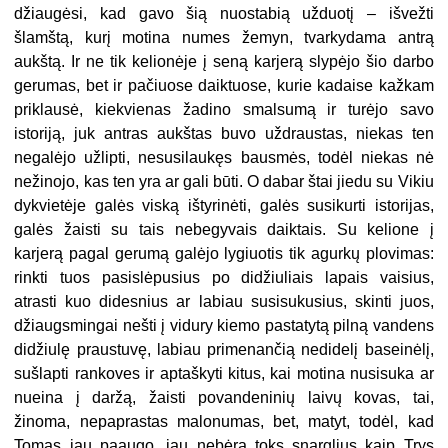
džiaugėsi, kad gavo šią nuostabią užduotį – išvežti
šlamštą, kurį motina numes žemyn, tvarkydama antrą
aukštą. Ir ne tik kelionėje į seną karjerą slypėjo šio darbo
gerumas, bet ir pačiuose daiktuose, kurie kadaise kažkam
priklausė, kiekvienas žadino smalsumą ir turėjo savo
istoriją, juk antras aukštas buvo uždraustas, niekas ten
negalėjo užlipti, nesusilaukęs bausmės, todėl niekas nė
nežinojo, kas ten yra ar gali būti. O dabar štai jiedu su Vikiu
dykvietėje galės viską ištyrinėti, galės susikurti istorijas,
galės žaisti su tais nebegyvais daiktais. Su kelione į
karjerą pagal gerumą galėjo lygiuotis tik agurkų plovimas:
rinkti tuos pasislėpusius po didžiuliais lapais vaisius,
atrasti kuo didesnius ar labiau susisukusius, skinti juos,
džiaugsmingai nešti į vidury kiemo pastatytą pilną vandens
didžiulę praustuvę, labiau primenančią nedidelį baseinėlį,
sušlapti rankoves ir aptaškyti kitus, kai motina nusisuka ar
nueina į daržą, žaisti povandeninių laivų kovas, tai,
žinoma, nepaprastas malonumas, bet, matyt, todėl, kad
Tomas jau paaugo, jau nebėra toks snarglius kaip Trys