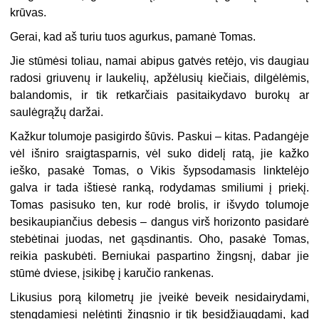
krūvas.
Gerai, kad aš turiu tuos agurkus, pamanė Tomas.
Jie stūmėsi toliau, namai abipus gatvės retėjo, vis daugiau
radosi griuvenų ir laukelių, apžėlusių kiečiais, dilgėlėmis,
balandomis, ir tik retkarčiais pasitaikydavo burokų ar
saulėgrąžų daržai.
Kažkur tolumoje pasigirdo šūvis. Paskui – kitas. Padangėje
vėl išniro sraigtasparnis, vėl suko didelį ratą, jie kažko
ieško, pasakė Tomas, o Vikis šypsodamasis linktelėjo
galva ir tada ištiesė ranką, rodydamas smiliumi į priekį.
Tomas pasisuko ten, kur rodė brolis, ir išvydo tolumoje
besikaupiančius debesis – dangus virš horizonto pasidarė
stebėtinai juodas, net gąsdinantis. Oho, pasakė Tomas,
reikia paskubėti. Berniukai paspartino žingsnį, dabar jie
stūmė dviese, įsikibę į karučio rankenas.
Likusius porą kilometrų jie įveikė beveik nesidairydami,
stengdamiesi nelėtinti žingsnio ir tik besidžiaugdami, kad