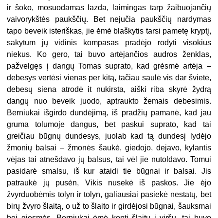
ir šoko, mosuodamas lazda, laimingas tarp žaibuojančių
vaivorykštės paukščių. Bet nejučia paukščių nardymas
tapo beveik isteriškas, jie ėmė blaškytis tarsi pametę kryptį,
sakytum jų vidinis kompasas pradėjo rodyti visokius
niekus. Ko gero, tai buvo artėjančios audros ženklas,
pažvelgęs į dangų Tomas suprato, kad grėsmė artėja –
debesys vertėsi vienas per kitą, tačiau saulė vis dar švietė,
debesų siena atrodė it nukirsta, aiški riba skyrė žydrą
dangų nuo beveik juodo, aptraukto žemais debesimis.
Berniukai išgirdo dundėjimą, iš pradžių pamanė, kad jau
gruma tolumoje dangus, bet paskui suprato, kad tai
greičiau būgnų dundesys, juolab kad tą dundesį lydėjo
žmonių balsai – žmonės šaukė, giedojo, dejavo, kylantis
vėjas tai atnešdavo jų balsus, tai vėl jie nutoldavo. Tomui
pasidarė smalsu, iš kur ataidi tie būgnai ir balsai. Jis
patraukė jų pusėn, Vikis nusekė iš paskos. Jie ėjo
žvyrduobėmis tolyn ir tolyn, galiausiai pasiekė nestatų, bet
birų žvyro šlaitą, o už to šlaito ir girdėjosi būgnai, šauksmai
bei giesmės. Berniukai ėmė kopti šlaitu į viršų, tai buvo