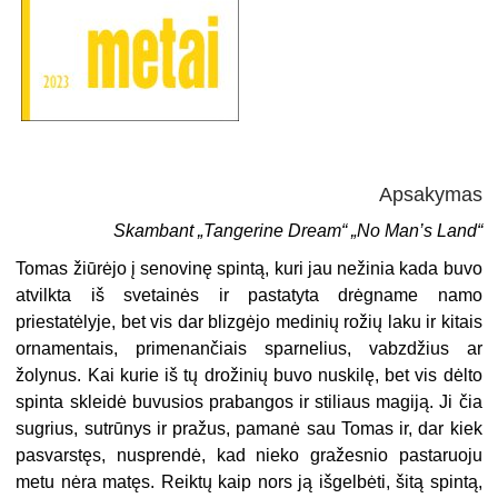
Apsakymas
Skambant „Tangerine Dream“ „No Man’s Land“
Tomas žiūrėjo į senovinę spintą, kuri jau nežinia kada buvo
atvilkta iš svetainės ir pastatyta drėgname namo
priestatėlyje, bet vis dar blizgėjo medinių rožių laku ir kitais
ornamentais, primenančiais sparnelius, vabzdžius ar
žolynus. Kai kurie iš tų drožinių buvo nuskilę, bet vis dėlto
spinta skleidė buvusios prabangos ir stiliaus magiją. Ji čia
sugrius, sutrūnys ir pražus, pamanė sau Tomas ir, dar kiek
pasvarstęs, nusprendė, kad nieko gražesnio pastaruoju
metu nėra matęs. Reiktų kaip nors ją išgelbėti, šitą spintą,