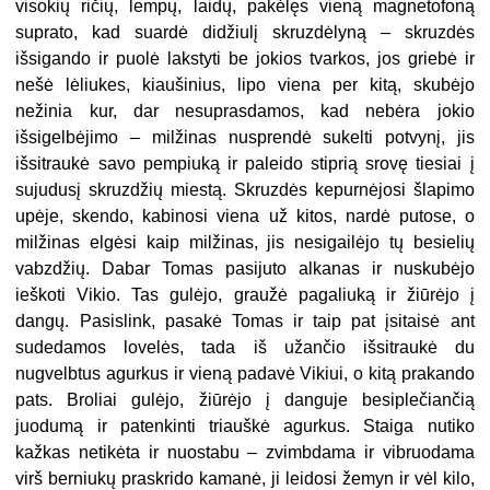
visokių ričių, lempų, laidų, pakėlęs vieną magnetofoną
suprato, kad suardė didžiulį skruzdėlyną – skruzdės
išsigando ir puolė lakstyti be jokios tvarkos, jos griebė ir
nešė lėliukes, kiaušinius, lipo viena per kitą, skubėjo
nežinia kur, dar nesuprasdamos, kad nebėra jokio
išsigelbėjimo – milžinas nusprendė sukelti potvynį, jis
išsitraukė savo pempiuką ir paleido stiprią srovę tiesiai į
sujudusį skruzdžių miestą. Skruzdės kepurnėjosi šlapimo
upėje, skendo, kabinosi viena už kitos, nardė putose, o
milžinas elgėsi kaip milžinas, jis nesigailėjo tų besielių
vabzdžių. Dabar Tomas pasijuto alkanas ir nuskubėjo
ieškoti Vikio. Tas gulėjo, graužė pagaliuką ir žiūrėjo į
dangų. Pasislink, pasakė Tomas ir taip pat įsitaisė ant
sudedamos lovelės, tada iš užančio išsitraukė du
nugvelbtus agurkus ir vieną padavė Vikiui, o kitą prakando
pats. Broliai gulėjo, žiūrėjo į danguje besiplečiančią
juodumą ir patenkinti triauškė agurkus. Staiga nutiko
kažkas netikėta ir nuostabu – zvimbdama ir vibruodama
virš berniukų praskrido kamanė, ji leidosi žemyn ir vėl kilo,