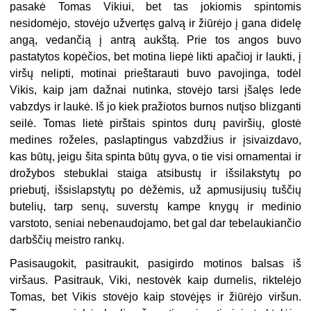
pasakė Tomas Vikiui, bet tas jokiomis spintomis
nesidomėjo, stovėjo užvertęs galvą ir žiūrėjo į gana didelę
angą, vedančią į antrą aukštą. Prie tos angos buvo
pastatytos kopėčios, bet motina liepė likti apačioj ir laukti, į
viršų nelipti, motinai prieštarauti buvo pavojinga, todėl
Vikis, kaip jam dažnai nutinka, stovėjo tarsi įšalęs lede
vabzdys ir laukė. Iš jo kiek pražiotos burnos nutįso blizganti
seilė. Tomas lietė pirštais spintos durų paviršių, glostė
medines roželes, paslaptingus vabzdžius ir įsivaizdavo,
kas būtų, jeigu šita spinta būtų gyva, o tie visi ornamentai ir
drožybos stebuklai staiga atsibustų ir išsilakstytų po
priebutį, išsislapstytų po dėžėmis, už apmusijusių tuščių
butelių, tarp senų, suverstų kampe knygų ir medinio
varstoto, seniai nebenaudojamo, bet gal dar tebelaukiančio
darbščių meistro rankų.
Pasisaugokit, pasitraukit, pasigirdo motinos balsas iš
viršaus. Pasitrauk, Viki, nestovėk kaip durnelis, riktelėjo
Tomas, bet Vikis stovėjo kaip stovėjęs ir žiūrėjo viršun.