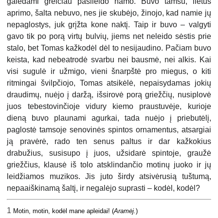
galėdami greičiau pasileido namo. Buvo tamsu, lietus
aprimo, šalta nebuvo, nes jie skubėjo, žinojo, kad namie jų
nepaglostys, juk grįžta kone naktį. Taip ir buvo – valgyti
gavo tik po porą virtų bulvių, jiems net neleido sėstis prie
stalo, bet Tomas kažkodėl dėl to nesijaudino. Pačiam buvo
keista, kad nebeatrodė svarbu nei bausmė, nei alkis. Kai
visi sugulė ir užmigo, vieni šnarpštė pro miegus, o kiti
ritmingai švilpčiojo, Tomas atsikėlė, nepaisydamas jokių
draudimų, nuėjo į daržą, išsirovė porą griežčių, nusiplovė
juos tebestovinčioje vidury kiemo praustuvėje, kurioje
dieną buvo plaunami agurkai, tada nuėjo į priebutėlį,
paglostė tamsoje senovinės spintos ornamentus, atsargiai
ją pravėrė, rado ten senus paltus ir dar kažkokius
drabužius, susisupo į juos, užsidarė spintoje, graužė
griežčius, klausė iš tolo atsklindančio motinų juoko ir jų
leidžiamos muzikos. Jis juto širdy atsivėrusią tuštumą,
nepaaiškinamą šaltį, ir negalėjo suprasti – kodėl, kodėl?
1
Motin, motin, kodėl mane apleidai! (
Aramėj.
)