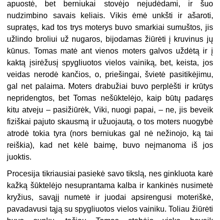
apuostė, bet berniukai stovėjo nejudėdami, ir šuo
nudzimbino savais keliais. Vikis ėmė unkšti ir ašaroti,
supratęs, kad tos trys moterys buvo smarkiai sumuštos, jis
užlindo broliui už nugaros, bijodamas žiūrėti į kruvinus jų
kūnus. Tomas matė ant vienos moters galvos uždėtą ir į
kaktą įsirėžusį spygliuotos vielos vainiką, bet, keista, jos
veidas nerodė kančios, o, priešingai, švietė pasitikėjimu,
gal net palaima. Moters drabužiai buvo perplėšti ir krūtys
nepridengtos, bet Tomas nešūktelėjo, kaip būtų padaręs
kitu atveju – pasižiūrėk, Viki, nuogi papai, – ne, jis beveik
fiziškai pajuto skausmą ir užuojautą, o tos moters nuogybė
atrodė tokia tyra (nors berniukas gal nė nežinojo, ką tai
reiškia), kad net kėlė baimę, buvo neįmanoma iš jos
juoktis.
Procesija tikriausiai pasiekė savo tikslą, nes ginkluota karė
kažką šūktelėjo nesuprantama kalba ir kankinės nusimetė
kryžius, savąjį numetė ir juodai apsirengusi moteriškė,
pavadavusi tąją su spygliuotos vielos vainiku. Toliau žiūrėti