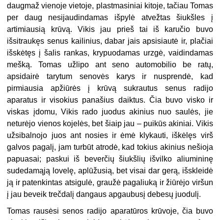
daugmaž vienoje vietoje, plastmasiniai kitoje, tačiau Tomas
per daug nesijaudindamas išpylė atvežtas šiukšles į
artimiausią krūvą. Vikis jau prieš tai iš karučio buvo
išsitraukęs senus kailinius, dabar jais apsisiautė ir, plačiai
išskėtęs į šalis rankas, krypuodamas urzgė, vaidindamas
mešką. Tomas užlipo ant seno automobilio be ratų,
apsidairė tarytum senovės karys ir nusprendė, kad
pirmiausia apžiūrės į krūvą sukrautus senus radijo
aparatus ir visokius panašius daiktus. Čia buvo visko ir
viskas įdomu, Vikis rado juodus akinius nuo saulės, jie
neturėjo vienos kojelės, bet šiaip jau – puikūs akiniai. Vikis
užsibalnojo juos ant nosies ir ėmė klykauti, iškėlęs virš
galvos pagalį, jam turbūt atrodė, kad tokius akinius nešioja
papuasai; paskui iš beverčių šiukšlių išvilko aliumininę
sudedamąją lovelę, aplūžusią, bet visai dar gerą, išskleidė
ją ir patenkintas atsigulė, graužė pagaliuką ir žiūrėjo viršun
į jau beveik trečdalį dangaus apgaubusį debesų juodulį.
Tomas rausėsi senos radijo aparatūros krūvoje, čia buvo