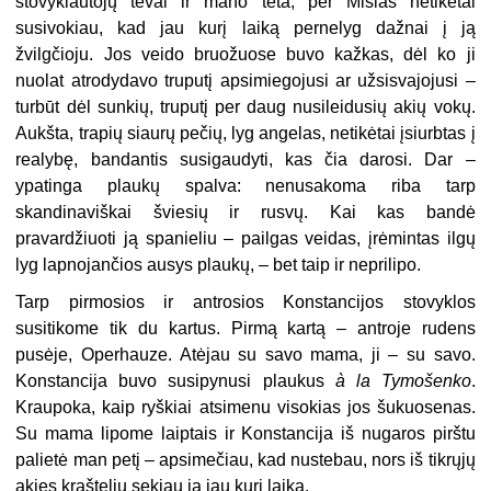
stovyklautojų tėvai ir mano teta, per Mišias netikėtai
susivokiau, kad jau kurį laiką pernelyg dažnai į ją
žvilgčioju. Jos veido bruožuose buvo kažkas, dėl ko ji
nuolat atrodydavo truputį apsimiegojusi ar užsisvajojusi –
turbūt dėl sunkių, truputį per daug nusileidusių akių vokų.
Aukšta, trapių siaurų pečių, lyg angelas, netikėtai įsiurbtas į
realybę, bandantis susigaudyti, kas čia darosi. Dar –
ypatinga plaukų spalva: nenusakoma riba tarp
skandinaviškai šviesių ir rusvų. Kai kas bandė
pravardžiuoti ją spanieliu – pailgas veidas, įrėmintas ilgų
lyg lapnojančios ausys plaukų, – bet taip ir neprilipo.
Tarp pirmosios ir antrosios Konstancijos stovyklos
susitikome tik du kartus. Pirmą kartą – antroje rudens
pusėje, Operhauze. Atėjau su savo mama, ji – su savo.
Konstancija buvo susipynusi plaukus
à la Tymošenko
.
Kraupoka, kaip ryškiai atsimenu visokias jos šukuosenas.
Su mama lipome laiptais ir Konstancija iš nugaros pirštu
palietė man petį – apsimečiau, kad nustebau, nors iš tikrųjų
akies krašteliu sekiau ją jau kurį laiką.