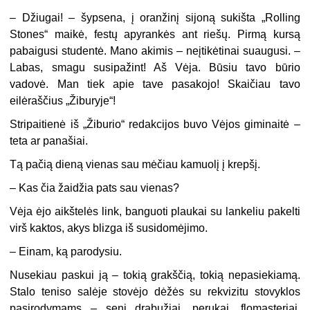
– Džiugai! – šypsena, į oranžinį sijoną sukišta „Rolling
Stones“ maikė, festų apyrankės ant riešų. Pirmą kursą
pabaigusi studentė. Mano akimis – neįtikėtinai suaugusi. –
Labas, smagu susipažint! Aš Vėja. Būsiu tavo būrio
vadovė. Man tiek apie tave pasakojo! Skaičiau tavo
eilėraščius „Žiburyje“!
Stripaitienė iš „Žiburio“ redakcijos buvo Vėjos giminaitė –
teta ar panašiai.
Tą pačią dieną vienas sau mėčiau kamuolį į krepšį.
– Kas čia žaidžia pats sau vienas?
Vėja ėjo aikštelės link, banguoti plaukai su lankeliu pakelti
virš kaktos, akys blizga iš susidomėjimo.
– Einam, ką parodysiu.
Nusekiau paskui ją – tokią grakščią, tokią nepasiekiamą.
Stalo teniso salėje stovėjo dėžės su rekvizitu stovyklos
pasirodymams – seni drabužiai, perukai, flomasteriai,