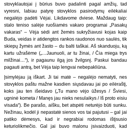
stovyklautojai į būrius buvo padalinti pagal amžių, tad
vyresni, labiau patyrę stovyklos pasirodymų eilėkaliai
negalėjo padėti Vėjai. Likdavome dviese. Maždaug taip:
stalo teniso salėje ruošiamės vakaro programai „Pasakų
vakaras“ – Vėja sėdi ant žemės sukryžiavusi kojas kaip
Buda, veidas ir atidengtos rankos raudonos nuo saulės, tik
skiepų žymės ant žasto – du balti taškai. Aš skanduoju, ką
kartu užrašėme („…Jaunuoli, ar tu žinai, / Čia miega trys
milžinai…“), ir pagaunu ilgą jos žvilgsnį. Paskui bandau
pagauti antrą, bet Vėja taip lengvai nebepakliūna.
Įsimylėjau ją iškart. Ji tai matė – negalėjo nematyti, nes
stovyklos paštu mažne kasdien siųsdavau jai po eilėraštį,
koks jau ten išeidavo („Tu mano vėjo ūžesys / Šviesi,
ugninė kometa / Manęs jau nieks nesulaikys / Iš proto eisiu
visada“). Be parašo, aišku, bet atspėti neturėjo būti sunku.
Nežinau, kodėl ji nepastatė sienos vos tai pajutusi – gal jai
patiko dėmesys, kad ir negrabiai rodomas ištįsusio
keturiolikmečio. Gal jai buvo malonu įsivaizduoti, kad