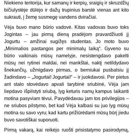
Niekieno teritorija, kur samanų ir kerpių, sraigių ir skruzdžių
bičiulystėje dūlėjo ir dažų trupinius barstė vienas ant kito
sukrauti, į žemę susmegę vandens dviračiai.
Vėja buvo mano būrio vadovė. Kitas vadovas buvo toks
Jogintas – jau pirmą dieną pradėjom pravardžiuoti jį
Jogurtu – amžinai sugižęs studentas. Jo moto buvo
„Minimalios pastangos per minimalų laiką“. Gyveno su
būrio vaikinais mūsų namelyje, nesistengdavo pakelti
mūsų nei rytinei maldai, nei mankštai, naktį netildydavo
šnekančių, užmigdavo pirmas, o berniukai pusbalsiu jį
žadindavo – „Jogurtai! Jogurtai!“ – ir juokdavosi. Per pietus
ant stalo stovėdavo apvali tarybinė sriubinė, Vėja jam
liepdavo išpilstyti sriubą, lyg keturis namų kampus laikanti
motina pasyviam tėvui. Pavydėdavau jam tos privilegijos –
ne sriubos pilstymo, bet kad Vėja kalbasi su juo lyg mūsų
motina su savo vyru; kad kartu prižiūrėdami mūsų būrį jiedu
buvo savotiškai suporuoti.
Pirmą vakarą, kai reikėjo ruošti prisistatymo pasirodymą,