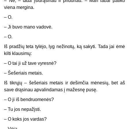
– Ne, – tada įsidrąsinau ir pridūriau: – Man labai patiko
viena mergina.
– O.
– Ji buvo mano vadovė.
– O.
Iš pradžių teta tylėjo, lyg nežinotų, ką sakyti. Tada jai ėmė
kilti klausimų:
– O tai ji už tave vyresnė?
– Šešeriais metais.
Iš tikrųjų – šešeriais metais ir dešimčia mėnesių, bet aš
save drąsinau apvalindamas į mažesnę pusę.
– O ji iš bendruomenės?
– Tu jos nepažįsti.
– O koks jos vardas?
– Vėja.