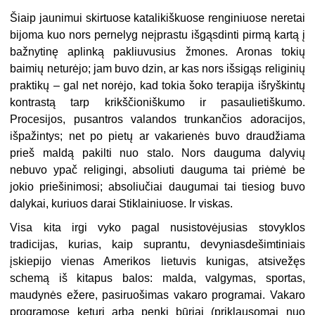
Šiaip jaunimui skirtuose katalikiškuose renginiuose neretai
bijoma kuo nors pernelyg neįprastu išgąsdinti pirmą kartą į
bažnytinę aplinką pakliuvusius žmones. Aronas tokių
baimių neturėjo; jam buvo dzin, ar kas nors išsigąs religinių
praktikų – gal net norėjo, kad tokia šoko terapija išryškintų
kontrastą tarp krikščioniškumo ir pasaulietiškumo.
Procesijos, pusantros valandos trunkančios adoracijos,
išpažintys; net po pietų ar vakarienės buvo draudžiama
prieš maldą pakilti nuo stalo. Nors dauguma dalyvių
nebuvo ypač religingi, absoliuti dauguma tai priėmė be
jokio priešinimosi; absoliučiai daugumai tai tiesiog buvo
dalykai, kuriuos darai Stiklainiuose. Ir viskas.
Visa kita irgi vyko pagal nusistovėjusias stovyklos
tradicijas, kurias, kaip suprantu, devyniasdešimtiniais
įskiepijo vienas Amerikos lietuvis kunigas, atsivežęs
schemą iš kitapus balos: malda, valgymas, sportas,
maudynės ežere, pasiruošimas vakaro programai. Vakaro
programose keturi arba penki būriai (priklausomai nuo