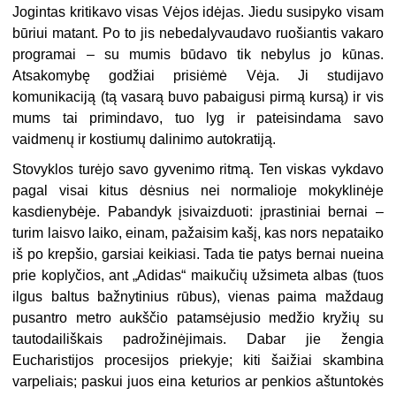
Jogintas kritikavo visas Vėjos idėjas. Jiedu susipyko visam
būriui matant. Po to jis nebedalyvaudavo ruošiantis vakaro
programai – su mumis būdavo tik nebylus jo kūnas.
Atsakomybę godžiai prisiėmė Vėja. Ji studijavo
komunikaciją (tą vasarą buvo pabaigusi pirmą kursą) ir vis
mums tai primindavo, tuo lyg ir pateisindama savo
vaidmenų ir kostiumų dalinimo autokratiją.
Stovyklos turėjo savo gyvenimo ritmą. Ten viskas vykdavo
pagal visai kitus dėsnius nei normalioje mokyklinėje
kasdienybėje. Pabandyk įsivaizduoti: įprastiniai bernai –
turim laisvo laiko, einam, pažaisim kašį, kas nors nepataiko
iš po krepšio, garsiai keikiasi. Tada tie patys bernai nueina
prie koplyčios, ant „Adidas“ maikučių užsimeta albas (tuos
ilgus baltus bažnytinius rūbus), vienas paima maždaug
pusantro metro aukščio patamsėjusio medžio kryžių su
tautodailiškais padrožinėjimais. Dabar jie žengia
Eucharistijos procesijos priekyje; kiti šaižiai skambina
varpeliais; paskui juos eina keturios ar penkios aštuntokės