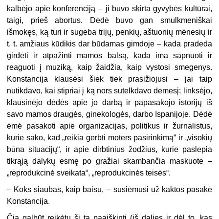
kalbėjo apie konferenciją – ji buvo skirta gyvybės kultūrai,
taigi, prieš abortus. Dėdė buvo gan smulkmeniškai
išmokęs, ką turi ir sugeba trijų, penkių, aštuonių mėnesių ir
t. t. amžiaus kūdikis dar būdamas gimdoje – kada pradeda
girdėti ir atpažinti mamos balsą, kada ima sapnuoti ir
reaguoti į muziką, kaip žaidžia, kaip vystosi smegenys.
Konstancija klausėsi šiek tiek prasižiojusi – jai taip
nutikdavo, kai stipriai į ką nors sutelkdavo dėmesį; linksėjo,
klausinėjo dėdės apie jo darbą ir papasakojo istorijų iš
savo mamos draugės, ginekologės, darbo Ispanijoje. Dėdė
ėmė pasakoti apie organizacijas, politikus ir žurnalistus,
kurie sako, kad „reikia gerbti moters pasirinkimą“ ir „visokių
būna situacijų“, ir apie dirbtinius žodžius, kurie paslepia
tikrąją dalykų esmę po gražiai skambančia maskuote –
„reprodukcinė sveikata“, „reprodukcinės teisės“.
– Koks siaubas, kaip baisu, – susiėmusi už kaktos pasakė
Konstancija.
Čia galbūt reikėtų šį tą paaiškinti (iš dalies ir dėl to, kas