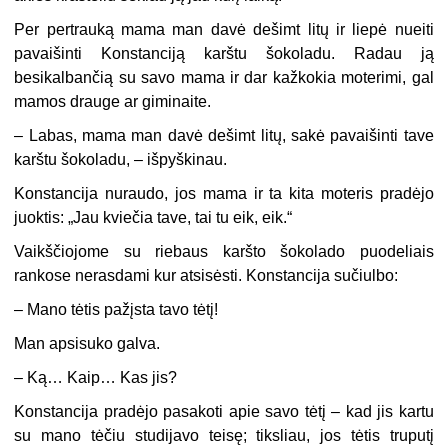
Per pertrauką mama man davė dešimt litų ir liepė nueiti
pavaišinti Konstanciją karštu šokoladu. Radau ją
besikalbančią su savo mama ir dar kažkokia moterimi, gal
mamos drauge ar giminaite.
– Labas, mama man davė dešimt litų, sakė pavaišinti tave
karštu šokoladu, – išpyškinau.
Konstancija nuraudo, jos mama ir ta kita moteris pradėjo
juoktis: „Jau kviečia tave, tai tu eik, eik.“
Vaikščiojome su riebaus karšto šokolado puodeliais
rankose nerasdami kur atsisėsti. Konstancija sučiulbo:
– Mano tėtis pažįsta tavo tėtį!
Man apsisuko galva.
– Ką… Kaip… Kas jis?
Konstancija pradėjo pasakoti apie savo tėtį – kad jis kartu
su mano tėčiu studijavo teisę; tiksliau, jos tėtis truputį