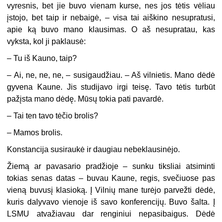
vyresnis, bet jie buvo vienam kurse, nes jos tėtis vėliau
įstojo, bet taip ir nebaigė, – visa tai aiškino nesupratusi,
apie ką buvo mano klausimas. O aš nesupratau, kas
vyksta, kol ji paklausė:
– Tu iš Kauno, taip?
– Ai, ne, ne, ne, – susigaudžiau. – Aš vilnietis. Mano dėdė
gyvena Kaune. Jis studijavo irgi teisę. Tavo tėtis turbūt
pažįsta mano dėdę. Mūsų tokia pati pavardė.
– Tai ten tavo tėčio brolis?
– Mamos brolis.
Konstancija susiraukė ir daugiau nebeklausinėjo.
Žiemą ar pavasario pradžioje – sunku tiksliai atsiminti
tokias senas datas – buvau Kaune, regis, svečiuose pas
vieną buvusį klasioką. Į Vilnių mane turėjo parvežti dėdė,
kuris dalyvavo vienoje iš savo konferencijų. Buvo šalta. Į
LSMU atvažiavau dar renginiui nepasibaigus. Dėdė