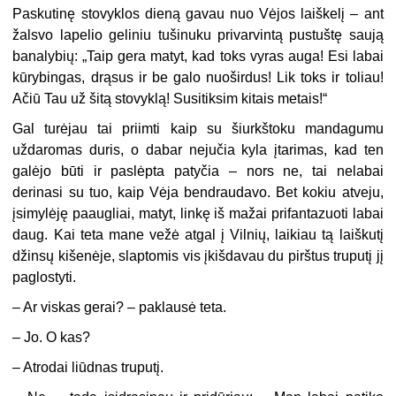
Paskutinę stovyklos dieną gavau nuo Vėjos laiškelį – ant
žalsvo lapelio geliniu tušinuku privarvintą pustuštę saują
banalybių: „Taip gera matyt, kad toks vyras auga! Esi labai
kūrybingas, drąsus ir be galo nuoširdus! Lik toks ir toliau!
Ačiū Tau už šitą stovyklą! Susitiksim kitais metais!“
Gal turėjau tai priimti kaip su šiurkštoku mandagumu
uždaromas duris, o dabar nejučia kyla įtarimas, kad ten
galėjo būti ir paslėpta patyčia – nors ne, tai nelabai
derinasi su tuo, kaip Vėja bendraudavo. Bet kokiu atveju,
įsimylėję paaugliai, matyt, linkę iš mažai prifantazuoti labai
daug. Kai teta mane vežė atgal į Vilnių, laikiau tą laiškutį
džinsų kišenėje, slaptomis vis įkišdavau du pirštus truputį jį
paglostyti.
– Ar viskas gerai? – paklausė teta.
– Jo. O kas?
– Atrodai liūdnas truputį.