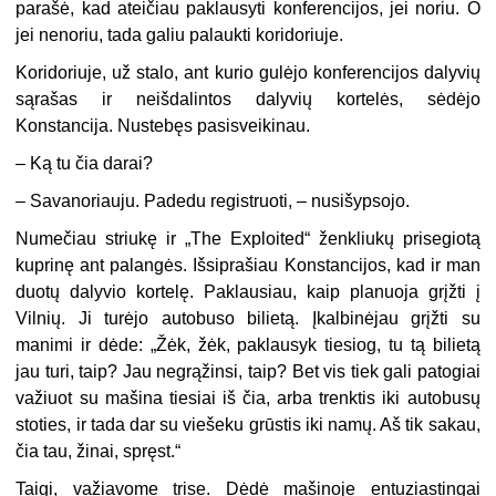
parašė, kad ateičiau paklausyti konferencijos, jei noriu. O
jei nenoriu, tada galiu palaukti koridoriuje.
Koridoriuje, už stalo, ant kurio gulėjo konferencijos dalyvių
sąrašas ir neišdalintos dalyvių kortelės, sėdėjo
Konstancija. Nustebęs pasisveikinau.
– Ką tu čia darai?
– Savanoriauju. Padedu registruoti, – nusišypsojo.
Numečiau striukę ir „The Exploited“ ženkliukų prisegiotą
kuprinę ant palangės. Išsiprašiau Konstancijos, kad ir man
duotų dalyvio kortelę. Paklausiau, kaip planuoja grįžti į
Vilnių. Ji turėjo autobuso bilietą. Įkalbinėjau grįžti su
manimi ir dėde: „Žėk, žėk, paklausyk tiesiog, tu tą bilietą
jau turi, taip? Jau negrąžinsi, taip? Bet vis tiek gali patogiai
važiuot su mašina tiesiai iš čia, arba trenktis iki autobusų
stoties, ir tada dar su viešeku grūstis iki namų. Aš tik sakau,
čia tau, žinai, spręst.“
Taigi, važiavome trise. Dėdė mašinoje entuziastingai