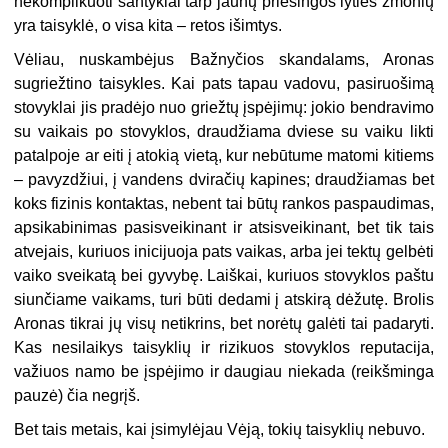
nekomplikuoti santykiai tarp jaunų priešingos lyties žmonių
yra taisyklė, o visa kita – retos išimtys.
Vėliau, nuskambėjus Bažnyčios skandalams, Aronas
sugriežtino taisykles. Kai pats tapau vadovu, pasiruošimą
stovyklai jis pradėjo nuo griežtų įspėjimų: jokio bendravimo
su vaikais po stovyklos, draudžiama dviese su vaiku likti
patalpoje ar eiti į atokią vietą, kur nebūtume matomi kitiems
– pavyzdžiui, į vandens dviračių kapines; draudžiamas bet
koks fizinis kontaktas, nebent tai būtų rankos paspaudimas,
apsikabinimas pasisveikinant ir atsisveikinant, bet tik tais
atvejais, kuriuos inicijuoja pats vaikas, arba jei tektų gelbėti
vaiko sveikatą bei gyvybę. Laiškai, kuriuos stovyklos paštu
siunčiame vaikams, turi būti dedami į atskirą dėžutę. Brolis
Aronas tikrai jų visų netikrins, bet norėtų galėti tai padaryti.
Kas nesilaikys taisyklių ir rizikuos stovyklos reputacija,
važiuos namo be įspėjimo ir daugiau niekada (reikšminga
pauzė) čia negrįš.
Bet tais metais, kai įsimylėjau Vėją, tokių taisyklių nebuvo.