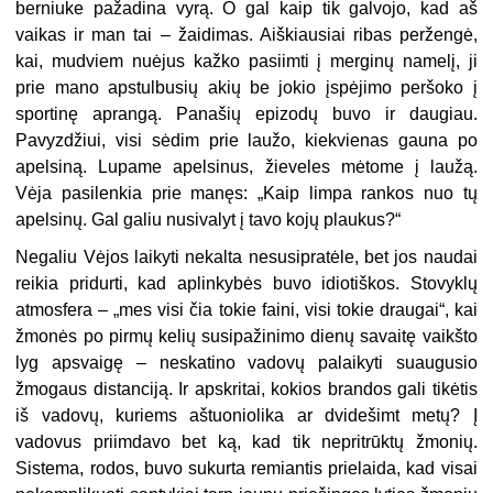
berniuke pažadina vyrą. O gal kaip tik galvojo, kad aš
vaikas ir man tai – žaidimas. Aiškiausiai ribas peržengė,
kai, mudviem nuėjus kažko pasiimti į merginų namelį, ji
prie mano apstulbusių akių be jokio įspėjimo peršoko į
sportinę aprangą. Panašių epizodų buvo ir daugiau.
Pavyzdžiui, visi sėdim prie laužo, kiekvienas gauna po
apelsiną. Lupame apelsinus, žieveles mėtome į laužą.
Vėja pasilenkia prie manęs: „Kaip limpa rankos nuo tų
apelsinų. Gal galiu nusivalyt į tavo kojų plaukus?“
Negaliu Vėjos laikyti nekalta nesusipratėle, bet jos naudai
reikia pridurti, kad aplinkybės buvo idiotiškos. Stovyklų
atmosfera – „mes visi čia tokie faini, visi tokie draugai“, kai
žmonės po pirmų kelių susipažinimo dienų savaitę vaikšto
lyg apsvaigę – neskatino vadovų palaikyti suaugusio
žmogaus distanciją. Ir apskritai, kokios brandos gali tikėtis
iš vadovų, kuriems aštuoniolika ar dvidešimt metų? Į
vadovus priimdavo bet ką, kad tik nepritrūktų žmonių.
Sistema, rodos, buvo sukurta remiantis prielaida, kad visai