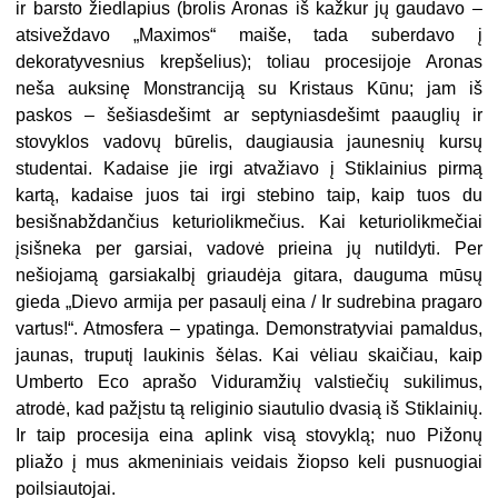
ir barsto žiedlapius (brolis Aronas iš kažkur jų gaudavo –
atsiveždavo „Maximos“ maiše, tada suberdavo į
dekoratyvesnius krepšelius); toliau procesijoje Aronas
neša auksinę Monstranciją su Kristaus Kūnu; jam iš
paskos – šešiasdešimt ar septyniasdešimt paauglių ir
stovyklos vadovų būrelis, daugiausia jaunesnių kursų
studentai. Kadaise jie irgi atvažiavo į Stiklainius pirmą
kartą, kadaise juos tai irgi stebino taip, kaip tuos du
besišnabždančius keturiolikmečius. Kai keturiolikmečiai
įsišneka per garsiai, vadovė prieina jų nutildyti. Per
nešiojamą garsiakalbį griaudėja gitara, dauguma mūsų
gieda „Dievo armija per pasaulį eina / Ir sudrebina pragaro
vartus!“. Atmosfera – ypatinga. Demonstratyviai pamaldus,
jaunas, truputį laukinis šėlas. Kai vėliau skaičiau, kaip
Umberto Eco aprašo Viduramžių valstiečių sukilimus,
atrodė, kad pažįstu tą religinio siautulio dvasią iš Stiklainių.
Ir taip procesija eina aplink visą stovyklą; nuo Pižonų
pliažo į mus akmeniniais veidais žiopso keli pusnuogiai
poilsiautojai.