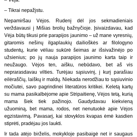
– Tikrai nepažįstu.
Nepamiršau Vėjos. Rudenį dėl jos sekmadieniais
verždavausi į Mišias brolių bažnyčioje. Įsivaizdavau, kad
Vėja būtų tikusi prie parapijos jaunimo – už mane vyresnių,
gitaromis nešinų ilgaplaukių dailioškės ar filologyno
studentų, kurie vėliau sukūrė šeimas ar išsivažinėjo po
užsienius; po jų nauja parapijos jaunimo karta taip ir
neužaugo. Vėjos ten, aišku, nebūdavo, bet aš vis
neprarasdavau vilties. Turėjau sąsiuvinį, į kurį parašiau
eilėraščių, laiškų ir maldų. Niekada nerodžiau to sąsiuvinio
močiutei, savo pagrindinei literatūros kritikei. Keletą kartų
su mama pasikalbėjome apie Stripaitienę, Vėjos tetą, kurią
mama šiek tiek pažinojo. Gaudydavau kiekvieną
užuominą, bet mama, rodos, net nenutuokė apie Vėjos
egzistavimą. Pavasarį, kai stovyklos kvapas ėmė kasdien
stiprėti, pradėjau jos laukti.
Ir tada atėjo birželis, mokykloje pasibaigė net ir saugaus