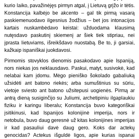
kurio laiko, pavažinėjęs pirmyn atgal, į Lietuvą grįžo ir tėtis.
Konstancija kalbėjo be akcento – gal tik pirmą vasarą
paskiemenuodavo ilgesnius žodžius – bet jos intonacijos
kartais nuskambėdavo keistai: užduodama klausimą
nutęsdavo paskutinį skiemenį ar šiek tiek stipriau, nei
įprasta lietuviams, išreikšdavo nuostabą. Be to, ji garsiai,
kažkaip ispaniškai juokdavosi.
Pirmomis stovyklos dienomis pasakodavo apie Ispaniją,
nors niekas jos neklausdavo. Paskui, matyt, susivokė, kad
nelabai kam įdomu. Mėgo pieniško šokolado gabaliuką
užsidėti ant batono riekės; arba sumuštinius su sūriu,
vietoje sviesto ant batono užsitepusi uogienės. Pirmą ar
antrą dieną susiginčijo su Juliumi, archetipiniu ilgaplaukiu
fiziku ir karingu liberalu; Konstancija buvo kategoriškai
įsitikinusi, kad Ispanijos kolonijinė imperija, nors ir
netobula, buvo daug geresnė už kitas kolonijines imperijas
ir kad pasauliui davė daug gero. Koks dar actekų
genocidas? Actekus išguldė ligos, apie kurias ispanai