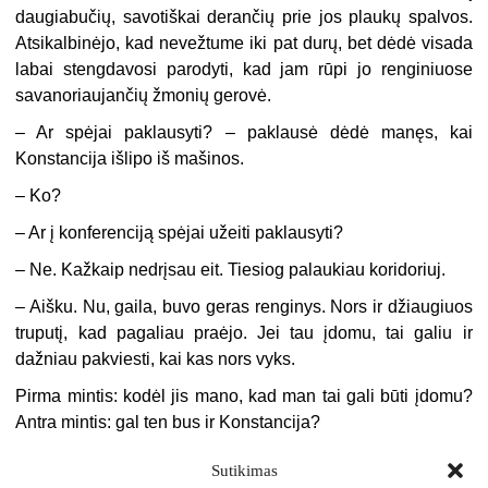
daugiabučių, savotiškai derančių prie jos plaukų spalvos.
Atsikalbinėjo, kad nevežtume iki pat durų, bet dėdė visada
labai stengdavosi parodyti, kad jam rūpi jo renginiuose
savanoriaujančių žmonių gerovė.
– Ar spėjai paklausyti? – paklausė dėdė manęs, kai
Konstancija išlipo iš mašinos.
– Ko?
– Ar į konferenciją spėjai užeiti paklausyti?
– Ne. Kažkaip nedrįsau eit. Tiesiog palaukiau koridoriuj.
– Aišku. Nu, gaila, buvo geras renginys. Nors ir džiaugiuos
truputį, kad pagaliau praėjo. Jei tau įdomu, tai galiu ir
dažniau pakviesti, kai kas nors vyks.
Pirma mintis: kodėl jis mano, kad man tai gali būti įdomu?
Antra mintis: gal ten bus ir Konstancija?
– Taip, – pasakiau. – Taip. Būtinai.
Sutikimas