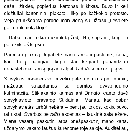
dažai, žirklės, popierius, kartonas ir kitkas. Buvo ir keli
didžiuliai kartoniniai plakatai, likę po kažkokio protesto.
Vėja prunkšdama parodė man vieną su užrašu „Lesbietė
gali dirbti mokykloje“.
– Dabar man reikia nukirpti tą žodį. Nu, supranti, kurį. Tu
palaikyk, aš kirpsiu.
Paėmiau plakatą. Ji palietė mano ranką ir pastūmė į šoną,
kad būtų patogiau kirpti. Jai kerpant pabandžiau
nepastebimai ranką grąžinti atgal, kad Vėja perkeltų ją vėl.
Stovyklos prasidėdavo birželio gale, netrukus po Joninių,
maždaug sutapdamos su gamtos gyvybingumo
kulminacija. Stiklakalnio kaimas ant Dringio kranto davė
stovyklavietei pravardę Stiklainiai. Manau, kad dabar
stovyklavietės turbūt nebėra – bent jau tokios, kokia buvo,
tai tikrai. Svarbus peizažo akcentas – laukinė sala ežere.
Vieną vasarą, paskutinį arba priešpaskutinį mano kartą,
uždarymo vakaro laužus kūrenome toje saloje. Aukštėliau,