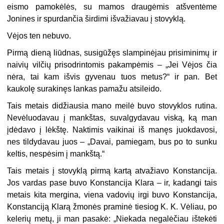
eismo pamokėlės, su mamos draugėmis atšventėme
Jonines ir spurdančia širdimi išvažiavau į stovyklą.
Vėjos ten nebuvo.
Pirmą dieną liūdnas, susigūžęs slampinėjau prisiminimų ir
naivių vilčių prisodrintomis pakampėmis – „Jei Vėjos čia
nėra, tai kam išvis gyvenau tuos metus?“ ir pan. Bet
kaukolę surakinęs lankas pamažu atsileido.
Tais metais didžiausia mano meilė buvo stovyklos rutina.
Nevėluodavau į mankštas, suvalgydavau viską, ką man
įdėdavo į lėkštę. Naktimis vaikinai iš manęs juokdavosi,
nes tildydavau juos – „Davai, pamiegam, bus po to sunku
keltis, nespėsim į mankštą.“
Tais metais į stovyklą pirmą kartą atvažiavo Konstancija.
Jos vardas pase buvo Konstancija Klara – ir, kadangi tais
metais kita mergina, viena vadovių irgi buvo Konstancija,
Konstanciją Klarą žmonės praminė tiesiog K. K. Vėliau, po
kelerių metų, ji man pasakė: „Niekada negalėčiau ištekėti