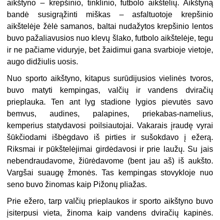
aikštyno – krepšinio, tinklinio, futbolo aikštelių. Aikštyną
bandė susigrąžinti miškas – asfaltuotoje krepšinio
aikštelėje žėlė samanos, baltai nudažytos krepšinio lentos
buvo pažaliavusios nuo klevų šlako, futbolo aikštelėje, tegu
ir ne pačiame viduryje, bet žaidimui gana svarbioje vietoje,
augo didžiulis uosis.
Nuo sporto aikštyno, kitapus surūdijusios vielinės tvoros,
buvo matyti kempingas, valčių ir vandens dviračių
prieplauka. Ten ant lyg stadione lygios pievutės savo
bemvus, audines, palapines, priekabas-namelius,
kemperius statydavosi poilsiautojai. Vakarais įraudę vyrai
šūkčiodami išbėgdavo iš pirties ir sušokdavo į ežerą.
Riksmai ir pūkštelėjimai girdėdavosi ir prie laužų. Su jais
nebendraudavome, žiūrėdavome (bent jau aš) iš aukšto.
Vargšai suaugę žmonės. Tas kempingas stovykloje nuo
seno buvo žinomas kaip Pižonų pliažas.
Prie ežero, tarp valčių prieplaukos ir sporto aikštyno buvo
įsiterpusi vieta, žinoma kaip vandens dviračių kapinės.