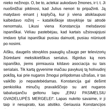
nieko nežinojo. O, be to, actekai aukodavo žmones, ir t. t. Ji
nuoširdžiai piktinosi, kad Julius nenori to pripažinti. Ją
matydavo einant į koplyčią, kur ji viena atsiklaupusi
kalbėdavo rožinį – katalikiškoje stovykloje tai atrodė
nenormalu. Likusi viena Konstancija melsdavosi
ispaniškai. Vėliau pastebėjau, kad kartais užsisvajojusi
imdavo tyliai ispaniškai pusiau dainuoti, pusiau niūniuoti
po nosimi.
Aišku, daugelis stovyklos paauglių užaugo per televizorių
žiūrėdami meksikietiškus serialus. Išgirdus ką nors
ispaniško, jiems pirmiausia kildavo asociacija su tais
serialais. Tik kartą gyvenime mačiau pavykusį tą holivudinį
pokštą, kai prie nugaros žmogui prilipdomas užrašas, ir tas
vaikšto jo nepastebėdamas. Konstancija gal dešimt
penkiolika minučių pravaikščiojo su ant nugaros
tabaluojančiu geltonu lapu „EINU PASIMELSIU
GVADELUPĖS MERGELEI“. Lapas nukrito savaime, ir ji
taip ir nesuprato, kas atsitiko. Geriausia Konstancijos