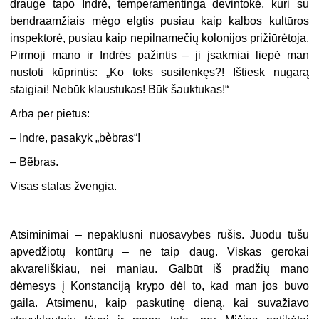
drauge tapo Indrė, temperamentinga devintokė, kuri su
bendraamžiais mėgo elgtis pusiau kaip kalbos kultūros
inspektorė, pusiau kaip nepilnamečių kolonijos prižiūrėtoja.
Pirmoji mano ir Indrės pažintis – ji įsakmiai liepė man
nustoti kūprintis: „Ko toks susilenkęs?! Ištiesk nugarą
staigiai! Nebūk klaustukas! Būk šauktukas!“
Arba per pietus:
– Indre, pasakyk „bèbras“!
– Bẽbras.
Visas stalas žvengia.
Atsiminimai – nepaklusni nuosavybės rūšis. Juodu tušu
apvedžiotų kontūrų – ne taip daug. Viskas gerokai
akvareliškiau, nei maniau. Galbūt iš pradžių mano
dėmesys į Konstanciją krypo dėl to, kad man jos buvo
gaila. Atsimenu, kaip paskutinę dieną, kai suvažiavo