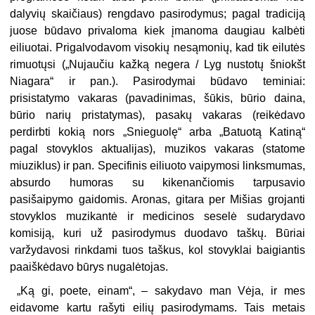
dalyvių skaičiaus) rengdavo pasirodymus; pagal tradiciją
juose būdavo privaloma kiek įmanoma daugiau kalbėti
eiliuotai. Prigalvodavom visokių nesąmonių, kad tik eilutės
rimuotųsi („Nujaučiu kažką negera / Lyg nustotų šniokšt
Niagara“ ir pan.). Pasirodymai būdavo teminiai:
prisistatymo vakaras (pavadinimas, šūkis, būrio daina,
būrio narių pristatymas), pasakų vakaras (reikėdavo
perdirbti kokią nors „Snieguolę“ arba „Batuotą Katiną“
pagal stovyklos aktualijas), muzikos vakaras (statome
miuziklus) ir pan. Specifinis eiliuoto vaipymosi linksmumas,
absurdo humoras su kikenančiomis tarpusavio
pasišaipymo gaidomis. Aronas, gitara per Mišias grojanti
stovyklos muzikantė ir medicinos seselė sudarydavo
komisiją, kuri už pasirodymus duodavo taškų. Būriai
varžydavosi rinkdami tuos taškus, kol stovyklai baigiantis
paaiškėdavo būrys nugalėtojas.
„Ką gi, poete, einam“, – sakydavo man Vėja, ir mes
eidavome kartu rašyti eilių pasirodymams. Tais metais