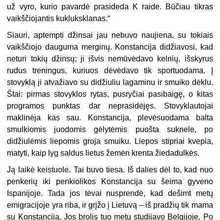
už vyro, kurio pavardė prasideda K raide. Būčiau tikras
vaikščiojantis kukluksklanas.“
Siauri, aptempti džinsai jau nebuvo naujiena, su tokiais
vaikščiojo dauguma merginų. Konstancija didžiavosi, kad
neturi tokių džinsų; ji išvis nemūvėdavo kelnių, išskyrus
rudus treningus, kuriuos dėvėdavo tik sportuodama. Į
stovyklą ji atvažiavo su didžiuliu lagaminu ir smuiko dėklu.
Štai: pirmas stovyklos rytas, pusryčiai pasibaigę, o kitas
programos punktas dar neprasidėjęs. Stovyklautojai
maklinėja kas sau. Konstancija, plevėsuodama balta
smulkiomis juodomis gėlytėmis puošta suknele, po
didžiulėmis liepomis groja smuiku. Liepos stipriai kvepia,
matyti, kaip lyg saldus lietus žemėn krenta žiedadulkės.
Ją laikė keistuole. Tai buvo tiesa. Iš dalies dėl to, kad nuo
penkerių iki penkiolikos Konstancija su šeima gyveno
Ispanijoje. Tada jos tėvai nusprendė, kad dešimt metų
emigracijoje yra riba, ir grįžo į Lietuvą – iš pradžių tik mama
su Konstancija. Jos brolis tuo metu studijavo Belgijoje. Po