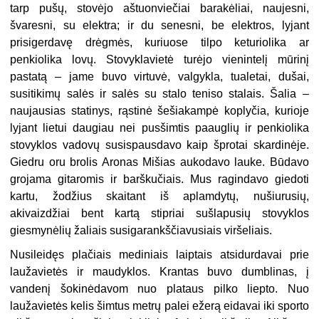
tarp pušų, stovėjo aštuonviečiai barakėliai, naujesni,
švaresni, su elektra; ir du senesni, be elektros, lyjant
prisigerdavę drėgmės, kuriuose tilpo keturiolika ar
penkiolika lovų. Stovyklavietė turėjo vienintelį mūrinį
pastatą – jame buvo virtuvė, valgykla, tualetai, dušai,
susitikimų salės ir salės su stalo teniso stalais. Šalia –
naujausias statinys, rąstinė šešiakampė koplyčia, kurioje
lyjant lietui daugiau nei pusšimtis paauglių ir penkiolika
stovyklos vadovų susispausdavo kaip šprotai skardinėje.
Giedru oru brolis Aronas Mišias aukodavo lauke. Būdavo
grojama gitaromis ir barškučiais. Mus ragindavo giedoti
kartu, žodžius skaitant iš aplamdytų, nušiurusių,
akivaizdžiai bent kartą stipriai sušlapusių stovyklos
giesmynėlių žaliais susigarankščiavusiais viršeliais.
Nusileidęs plačiais mediniais laiptais atsidurdavai prie
laužavietės ir maudyklos. Krantas buvo dumblinas, į
vandenį šokinėdavom nuo plataus pilko liepto. Nuo
laužavietės kelis šimtus metrų palei ežerą eidavai iki sporto