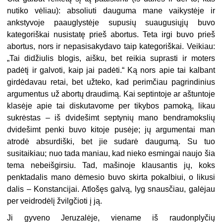
nutiko vėliau): absoliuti dauguma mane vaikystėje ir
ankstyvoje paauglystėje supusių suaugusiųjų buvo
kategoriškai nusistatę prieš abortus. Teta irgi buvo prieš
abortus, nors ir nepasisakydavo taip kategoriškai. Veikiau:
„Tai didžiulis blogis, aišku, bet reikia suprasti ir moters
padėtį ir galvoti, kaip jai padėti.“ Ką nors apie tai kalbant
girdėdavau retai, bet užteko, kad perimčiau pagrindinius
argumentus už abortų draudimą. Kai septintoje ar aštuntoje
klasėje apie tai diskutavome per tikybos pamoką, likau
sukrėstas – iš dvidešimt septynių mano bendramokslių
dvidešimt penki buvo kitoje pusėje; jų argumentai man
atrodė absurdiški, bet jie sudarė daugumą. Su tuo
susitaikiau; nuo tada maniau, kad nieko esmingai naujo šia
tema nebeišgirsiu. Tad, mašinoje klausantis jų, koks
penktadalis mano dėmesio buvo skirta pokalbiui, o likusi
dalis – Konstancijai. Atlošęs galvą, lyg snausčiau, galėjau
per veidrodėlį žvilgčioti į ją.
Ji gyveno Jeruzalėje, viename iš raudonplyčių