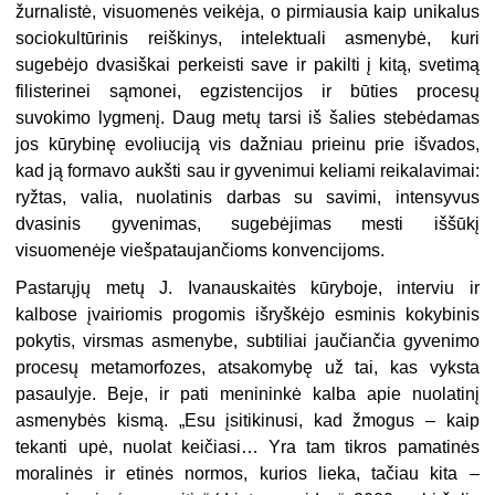
žurnalistė, visuomenės veikėja, o pirmiausia kaip unikalus
sociokultūrinis reiškinys, intelektuali asmenybė, kuri
sugebėjo dvasiškai perkeisti save ir pakilti į kitą, svetimą
filisterinei sąmonei, egzistencijos ir būties procesų
suvokimo lygmenį. Daug metų tarsi iš šalies stebėdamas
jos kūrybinę evoliuciją vis dažniau prieinu prie išvados,
kad ją formavo aukšti sau ir gyvenimui keliami reikalavi­mai:
ryžtas, valia, nuolatinis darbas su savimi, intensyvus
dvasinis gyvenimas, sugebėjimas mesti iššūkį
visuomenėje viešpataujančioms konvencijoms.
Pastarųjų metų J. Ivanauskaitės kūryboje, interviu ir
kalbose įvairiomis progomis išryškėjo esminis kokybinis
pokytis, virsmas asmenybe, subtiliai jaučiančia gyvenimo
procesų metamorfozes, atsakomybę už tai, kas vyksta
pasauly­je. Beje, ir pati menininkė kalba apie nuolatinį
asmenybės kismą. „Esu įsitikinusi, kad žmogus – kaip
tekanti upė, nuolat keičiasi… Yra tam tikros pamatinės
moralinės ir etinės normos, kurios lieka, tačiau kita –