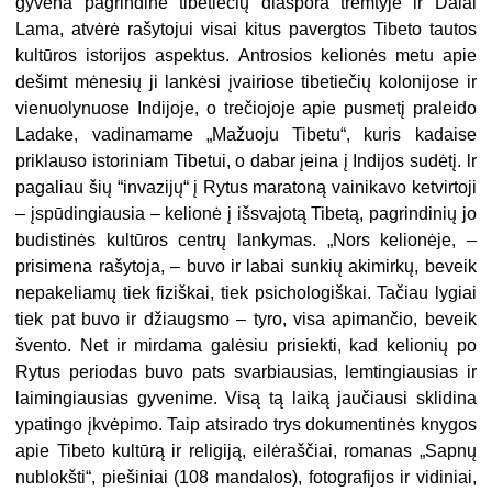
gyvena pagrindinė tibetiečių diaspora tremtyje ir Dalai
Lama, atvėrė rašytojui visai kitus pavergtos Tibeto tautos
kultūros istorijos aspektus. Antrosios kelionės metu apie
dešimt mėnesių ji lankėsi įvairiose tibetiečių kolonijose ir
vienuolynuose Indijoje, o trečiojoje apie pusmetį praleido
Ladake, vadinamame „Mažuoju Tibetu“, kuris kadaise
priklauso istoriniam Tibetui, o dabar įeina į Indijos sudėtį. lr
pagaliau šių “invazijų“ į Rytus maratoną vainikavo ketvirtoji
– įspūdingiausia – kelionė į išsvajotą Tibetą, pagrindinių jo
budistinės kultūros centrų lankymas. „Nors kelionėje, –
prisimena rašytoja, – buvo ir labai sunkių akimirkų, beveik
nepakeliamų tiek fiziškai, tiek psichologiškai. Tačiau lygiai
tiek pat buvo ir džiaugsmo – tyro, visa apimančio, beveik
švento. Net ir mirdama galėsiu prisiekti, kad kelionių po
Rytus periodas buvo pats svarbiausias, lemtingiausias ir
laimingiausias gyvenime. Visą tą laiką jaučiausi sklidina
ypatingo įkvėpimo. Taip atsira­do trys dokumentinės knygos
apie Tibeto kultūrą ir religiją, eilėraščiai, romanas „Sapnų
nublokšti“, piešiniai (108 mandalos), fotografijos ir vidiniai,