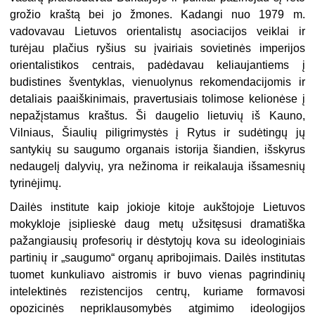
grožio kraštą bei jo žmones. Kadangi nuo 1979 m.
vadovavau Lietuvos orientalistų asociacijos veiklai ir
turėjau plačius ryšius su įvairiais sovietinės imperijos
orientalistikos centrais, padėdavau ke­liaujantiems į
budistines šventyklas, vienuolynus rekomendacijomis ir
detaliais paaiškinimais, pravertusiais tolimose kelionėse į
nepažįstamus kraštus. Ši dau­gelio lietuvių iš Kauno,
Vilniaus, Šiaulių piligrimystės į Rytus ir sudėtingų jų
santykių su saugumo organais istorija šiandien, išskyrus
nedaugelį dalyvių, yra nežinoma ir reikalauja išsamesnių
tyrinėjimų.
Dailės institute kaip jokioje kitoje aukštojoje Lietuvos
mokykloje įsiplieskė daug metų užsitęsusi dramatiška
pažangiausių profesorių ir dėstytojų kova su ideologiniais
partinių ir „saugumo“ organų apribojimais. Dailės institutas
tuomet kunkuliavo aistromis ir buvo vienas pagrindinių
intelektinės rezistenci­jos centrų, kuriame formavosi
opozicinės nepriklausomybės atgimimo ideologijos