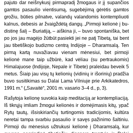
pajuto dar neišnykusį pirmapradį žmogaus ir jį supančios
gamtos pasaulio vientisumą, sugebėjimą gėrėtis gamtos
grožiu, būties pilnatve, valandų valan­domis kontempliuoti
kalnus, debesis ar žvaigždėtą dangų. „Pirmoji kelionė į bu­
distinę šalį – Buriatiją, – aiškina ji, – buvo spontaniška, bet
po jos jau magėjo žūt­būt pasiekti jei ne patį Tibetą, tai bent
jau tibetiškojo budizmo centrą Indijoje – Dharamsalą. Ten
pirmą kartą nuvažiavau vienam mėnesiui, bet pirmoji
kelionė mane taip užbūrė, kad vėliau (su pertraukomis)
Himalajuose (Indijoje, Nepale ir Tibete) praleidau beveik 5
metus. Šiaip jau visų tų kelionių (vidinių ir išorinių) pradžia
buvo susitikimas su Dalai Lama Vilniuje prie Arkikatedros,
1991 m.“ („Savaitė“, 2001 m. vasario 3–4 d., p, 3).
Rašytoja kelionę suvokia kaip meditaciją ar kontempliaciją.
Iš tikrųjų imliam žmogui kelionės ir domėjimasis kitų, ypač
Rytų tautų, išsiskiriančių turtingomis tradicijomis, kultūra
neretai tampa svarbiu pasaulio ir savęs pažinimo šaltiniu.
Pirmoji du mėnesius užtrukusi kelionė į Dharamsalą, kur