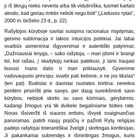
ji iš tikrųjų nieko neverta arba tik vidutiniška, tuomet kartais
atrodo, kad geriau rinktis nebūti negu būti“ („Lietuvos rytas“,
2000 m. birželio 23 d., p. 22).
Rašytojos kūryboje savitai susipina racionalus mąstymas,
geismo sublimacija ir lakios intuicijos polėkiai. Jai labai
svarbūs asmeniniai išgyvenimai ir autentiški patyrimai;
„Dažniausiai knyga, – sako rašytoja, – man įdomi ir brangi
tol, kol rašau, į skaitytojų rankas patekusi, ji tarsi liaujasi
buvusi mano dalis ir man priklausyti. Gyvenime
vadovaujuosi principu: svarbi pati kelionė, o ne jos tikslas“
(ten pat). Budistai ir daoistai nuolatos tvirtina: nereikia
perdėm prisirišti prie savęs, per daug sureikšminti savo
kūrybos, nebijoti skirtis su savo kūriniais, gėrybėmis,
kadangi žmogus yra tik dulkele begaliniame būties rate.
Noras išsiveržti iš siauros erdvės, išvysti svaiginančias
panoramas, patirti naujų pojūčių ir pažinti Rytų religijas
padėjo rašytojai tolerantiškai žvelgti į skirtingas konfesijas.
Ji pakankamai subrendęs ir išmintingas žmogus, kuris