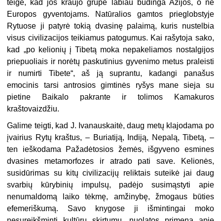
teigė, kad jos kraujo grupė labiau būdinga Azijos, o ne
Europos gyventojams. Natūralios gamtos prieglobstyje
Rytuose ji patyrė tokią dvasinę palaimą, kuris nustelbia
visus ci­vilizacijos teikiamus patogumus. Kai rašytoja sako,
kad „po kelionių į Tibetą moka nepakeliamos nostalgijos
priepuoliais ir norėtų paskutinius gyvenimo metus praleisti
ir numirti Tibete“, aš ją suprantu, kadangi panašus
emocinis tarsi antrosios gimtinės ryšys mane sieja su
pietine Baikalo pakrante ir tolimos Kamakuros
kraštovaizdžiu.
Galime teigti, kad J. Ivanauskaitė, daug metų klajodama po
įvairius Rytų kraštus, – Buriatiją, Indiją, Nepalą, Tibetą, –
ten ieškodama Pažadėtosios žemės, išgyveno esmines
dvasines metamorfozes ir atrado pati save. Kelionės,
susidūri­mas su kitų civilizacijų reliktais suteikė jai daug
svarbių kūrybinių impulsų, padėjo susimąstyti apie
nenumaldomą laiko tėkmę, amžinybę, žmogaus būties
efemeriškumą. Savo knygose ji išmintingai moko
nesureikšminti kultūrų skir­tumų, nuolatos primena apie