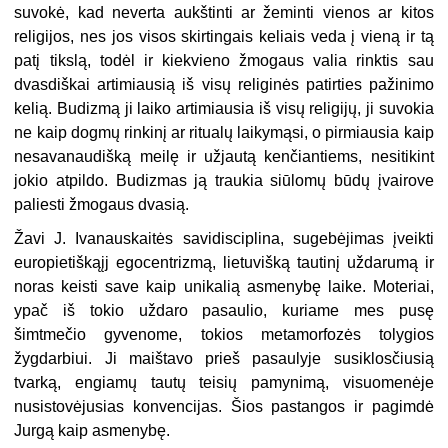
suvokė, kad neverta aukštinti ar žeminti vienos ar kitos
religijos, nes jos visos skirtingais keliais veda į vieną ir tą
patį tikslą, todėl ir kiekvieno žmogaus valia rinktis sau
dvasdiškai artimiausią iš visų religinės patirties pažinimo
kelią. Budizmą ji laiko artimiausia iš visų religijų, ji suvokia
ne kaip dogmų rinkinį ar ritualų laikymąsi, o pirmiausia kaip
nesavanaudišką meilę ir užjautą kenčiantiems, nesitikint
jokio atpildo. Budizmas ją traukia siūlomų būdų įvairove
paliesti žmogaus dvasią.
Žavi J. Ivanauskaitės savidisciplina, sugebėjimas įveikti
europietiškąįj egocentrizmą, lietuvišką tautinį uždarumą ir
noras keisti save kaip unikalią asmenybę laike. Moteriai,
ypač iš tokio uždaro pasaulio, kuriame mes pusę
šimtmečio gyvenome, tokios metamorfozės tolygios
žygdarbiui. Ji maištavo prieš pasaulyje susiklosčiusią
tvarką, engiamų tautų teisių pamynimą, visuomenėje
nusistovėjusias konvencijas. Šios pastangos ir pagimdė
Jurgą kaip asmenybę.