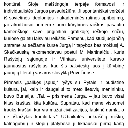
kontūrai. Šioje maištingoje terpėje formavosi ir
individualistės Jurgos pasaulėžiūra. Ji spontaniškai veržėsi
iš sovietinės ideologijos ir akademinės ruti­nos apribojimų,
jai atrodžiusio perdėm siauro kūrybinės raiškos pasaulio
kameriškoje savo prigimtimi grafikoje; ieškojo sričių,
kuriose galėtų laisviau reikštis. Pamenu, kad studijuojančią
antrame ar trečiame kurse Jurgą ir tapybos besi­mokiusį A.
Skačkauską rekomendavau poetui M. Martinaičiui, kuris
Rašytojų sąjungoje ir Vilniaus universitete kuravo
jaunuosius rašytojus, kad šis pakviestų juos į kūrybinę
jaunųjų literatų vasaros stovyklą Puvočiuose.
Pirmasis „palikęs įspūdį“ ryšys su Rytais ir budistine
kultūra, jai, kaip ir daugeliui to meto lietuvių menininkų,
buvo Buriatija. „Tai, – prisimena Jurga, – jau buvo visai
kitas kraštas, kita kultūra. Supratau, kad mane visuomet
trauks kraštai, kur yra mažai civilizacijos, laukinė gamta, o
ne išlaižytas komfortas.“ Užbaikalės bekraščių miškų,
kalnagūbrių ir stepių platybėse ji tikriausiai pirmą kartą