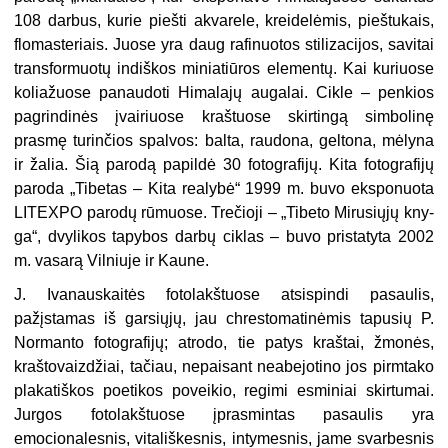
108 darbus, kurie piešti akvarele, kreidelėmis, pieštukais,
flomasteriais. Juose yra daug rafinuotos stilizacijos, savitai
transformuotų indiškos miniatiūros elementų. Kai kuriuose
koliažuose panaudoti Himalajų augalai. Cikle – penkios
pagrindinės įvairiuose kraštuose skirtingą simbolinę
prasmę turinčios spalvos: balta, raudona, geltona, mėlyna
ir žalia. Šią parodą papildė 30 fotografijų. Kita fotografijų
paroda „Tibetas – Kita realybė“ 1999 m. buvo eksponuota
LITEXPO parodų rūmuose. Trečioji – „Tibeto Mirusiųjų kny­
ga“, dvylikos tapybos darbų ciklas – buvo pristatyta 2002
m. vasarą Vilniuje ir Kaune.
J. Ivanauskaitės fotolakštuose atsispindi pasaulis,
pažįstamas iš garsiųjų, jau chrestomatinėmis tapusių P.
Normanto fotografijų; atrodo, tie patys kraštai, žmonės,
kraštovaizdžiai, tačiau, nepaisant neabejotino jos pirmtako
plakatiškos poetikos poveikio, regimi esminiai skirtumai.
Jurgos fotolakštuose įprasmintas pasaulis yra
emocionalesnis, vitališkesnis, intymesnis, jame svarbesnis