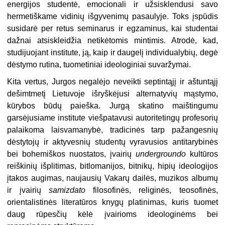
energijos studentė, emocionali ir užsisklen­dusi savo
hermetiškame vidinių išgyvenimų pasaulyje. Toks įspūdis
susidarė per retus seminarus ir egzaminus, kai studentai
dažnai atsiskleidžia netikėtomis mintimis. Atrodė, kad,
studijuojant institute, ją, kaip ir daugelį individualybių, degė
dėstymo rutina, tuometiniai ideologiniai suvaržymai.
Kita vertus, Jurgos negalėjo neveikti septintąjį ir aštuntąjį
dešimtmetį Lietuvoje išryškėjusi alternatyvių mąstymo,
kūrybos būdų paieška. Jurgą skati­no maištingumu
garsėjusiame institute viešpatavusi autoritetingų profesorių
palaikoma laisvamanybė, tradicinės tarp pažangesnių
dėstytojų ir aktyvesnių studentų vyravusios antitarybinės
bei bohemiškos nuostatos, įvairių
undergroundo
kultūros
reiškinių išplitimas, bitlomanijos, bitnikų, hipių ideologijos
įtakos augimas, naujausių Vakarų dailės, muzikos albumų
ir įvairių
samizdato
filosofinės, religinės, teosofinės,
orientalistinės literatūros knygų platinimas, kuris tuomet
daug rūpesčių kėlė įvairioms ideologinėms bei