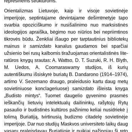
represinėms struk­tūroms.
Orientalizmas Lietuvoje, kaip ir visoje sovietinėje
imperijoje, septintajame devintajame dešimtmetyje tapo
svarbia opoziciškumo ir nusišalinimo nuo mark­sistinės
ideologijos apraiška, bėgimo nuo niūrios bei nepriimtinos
tikrovės būdu. Ženkliai išaugo per tarptautinius bibliotekų
mainus ir
samizdato
kanalus gau­damos bei sparčiai
užsienio bei rusų kalbomis tiražuojamas orientalistinės lite­
ratūros knygų srautas: A. Wattso, D. T. Suzuki, R. H. Blyth,
M. Uedos, A. Coomaraswamy studijos, iš kurių
autentiškumu išsiskyrė buriatų B. Dandarono (1914–1974),
artimo V. Sezemano draugo, praleidusio kartu daug metų
sovietiniuose konclageriuose)
samizdato
išleista knyga
„Budisto mintys“. Tuomet daugelio gyvenimo prasmės
ieškančių lietuvių intelektualų dailininkų, rašytojų Rytų
pasaulio ir budistinės kultūros pažinimo keliai nu­sidriekė į
tolimą Buriatiją, tvirtinusią budizmo citadelę sovietinėje
imperijoje. Dar nuo studijų Maskvos universiteto laikų daug
vasarų praleisdavau Buriatijoje ir puikiai pažinojau šį reto