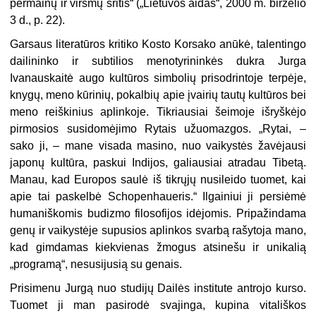
permainų ir virsmų sritis“ („Lietuvos aidas“, 2000 m. birželio
3 d., p. 22).
Garsaus literatūros kritiko Kosto Korsako anūkė, talentingo
dailininko ir sub­tilios menotyrininkės dukra Jurga
Ivanauskaitė augo kultūros simbolių prisod­rintoje terpėje,
knygų, meno kūrinių, pokalbių apie įvairių tautų kultūros bei
meno reiškinius aplinkoje. Tikriausiai šeimoje išryškėjo
pirmosios susidomėjimo Rytais užuomazgos. „Rytai, –
sako ji, – mane visada masino, nuo vaikystės žavėjausi
japonų kultūra, paskui Indijos, galiausiai atradau Tibetą.
Manau, kad Eu­ropos saulė iš tikrųjų nusileido tuomet, kai
apie tai paskelbė Schopenhaueris.“ Ilgainiui ji persiėmė
humaniškomis budizmo filosofijos idėjomis. Pripažindama
genų ir vaikystėje supusios aplinkos svarbą rašytoja mano,
kad gimdamas kiekvienas žmogus atsinešu ir unikalią
„programą“, nesusijusią su genais.
Prisimenu Jurgą nuo studijų Dailės institute antrojo kurso.
Tuomet ji man pasirodė svajinga, kupina vitališkos