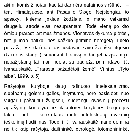
akimirkomis žinojau, kad tai dar nėra palaimos viršūnė, ji –
ten, Himalajuose, ant Pasaulio Stogo. Neįstengiau to
apsakyti kitiems jokiais žodžiais, o mano veiksmai
daugeliui atrodė visai nesuprantami. Todėl vieną po kito
ėmiau prarasti artimus žmones. Vienatvės dykuma plėtėsi,
bet ji man patiko, nes kažkuo priminė neregėtą Tibeto
peizažą. Vis dažniau pasi­jusdavau savo žvėrišku ilgesiu
(kai norisi staugti) išduodanti Lietuvą, o daugel pažįstamų ir
nepažįstamų tai man nuolat su pagieža primindavo“ (J.
Ivanauskaitė, „Prarasta pažadėtoji žemė“, Vilnius, „Tyto
alba“, 1999, p. 5).
Rašytojos kūryboje daug rafinuoto intelektualizmo,
slopinamų geismų galios, intymumo, noro pasislėpti nuo
vulgarių pašalinių žvilgsnių, sudėtingų dvasinių procesų
aprašymų, kurio yra ne tik autorės kūrybinės biografijos
faktai, bet ir konkretaus meto intelektualų dvasinių
ieškojimų liudijimas. Todėl ir J. Ivanauskaitė mane domina
ne tik kaip rašytoja, dailininkė, etnologė, fotomenininkė,