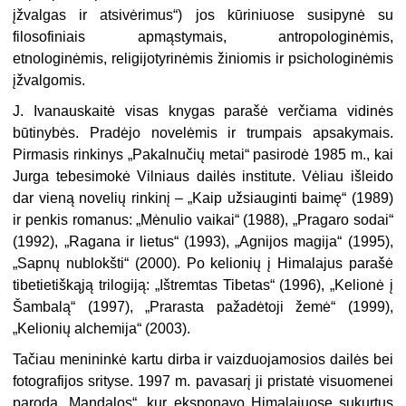
įžvalgas ir atsivėrimus“) jos kūriniuose susipynė su
filosofiniais apmąstymais, antropologinėmis,
etnologinėmis, religijotyrinėmis žiniomis ir psichologinėmis
įžvalgomis.
J. Ivanauskaitė visas knygas parašė verčiama vidinės
būtinybės. Pradėjo novelėmis ir trumpais apsakymais.
Pirmasis rinkinys „Pakalnučių metai“ pasirodė 1985 m., kai
Jurga tebesimokė Vilniaus dailės institute. Vėliau išleido
dar vieną novelių rinkinį – „Kaip užsiauginti baimę“ (1989)
ir penkis romanus: „Mėnulio vaikai“ (1988), „Pragaro sodai“
(1992), „Ragana ir lietus“ (1993), „Agnijos magija“ (1995),
„Sapnų nublokšti“ (2000). Po kelionių į Himalajus parašė
tibetietiškąją trilogiją: „Ištremtas Tibetas“ (1996), „Kelionė į
Šambalą“ (1997), „Prarasta pažadėtoji žemė“ (1999),
„Kelionių alchemija“ (2003).
Tačiau menininkė kartu dirba ir vaizduojamosios dailės bei
fotografijos srityse. 1997 m. pavasarį ji pristatė visuomenei
parodą „Mandalos“, kur eksponavo Himalajuose sukurtus