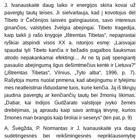
J. Ivanauskaitė daug laiko ir energijos skiria kovai už
pavergtų tautų teises. Ji sielvartauja, kad į kovotojus dėl
Tibeto ir Čečėnijos laisvės galingiausios, savo interesus
ginančios, valstybės žvelgia abejingai. Tibeto tragedija,
kaip taikli ji rašo knygoje „Ištremtas Tibetas“, nepaprastai
ryškiai atspindi visos XX a. istorijos esmę: „Laisvajai
spaudai tyli Tibeto kančia ir bežadis pagalbos šauksmas
atrodo nepakankamai efektingi… Ar ne tą patį spengiantį
pasaulio abejingumą ilgus dešimtmečius kentė ir Lietuva?“
(„Ištremtas Tibetas“, Vilnius, „Tyto alba“, 1996, p. 7).
Rašytoja mums nuolat primena, kad abejingumu ir tylėjimu
mes neatleistinai išduodame tuos, kurie kenčia. Ją iš tikrųjų
jaudina pavergtų ar kenčiančių tautų bei žmonių likimas.
„Dabar, kai Indijos Gudžarato valstijoje įvyko žemės
drebėjimas, ją apraudu kaip savo antrąją tėvynę, kurios
žmonės man brangūs kaip broliai ir seserys“ (ten pat, p. 9)
A. Švėgžda, P. Normantas ir J. Ivanauskaitė yra daug
sudėtingesnės bei reikšmingesnės nepriklausomybę