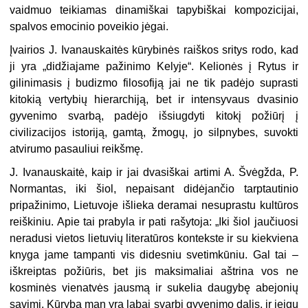
vaidmuo teikiamas dinamiškai tapybiškai kompozicijai,
spalvos emocinio poveikio jėgai.
Įvairios J. Ivanauskaitės kūrybinės raiškos sritys rodo, kad
ji yra „didžiajame pažinimo Kelyje“. Kelionės į Rytus ir
gilinimasis į budizmo filosofiją jai ne tik padėjo suprasti
kitokią vertybių hierarchiją, bet ir intensyvaus dvasinio
gyveni­mo svarbą, padėjo išsiugdyti kitokį požiūrį į
civilizacijos istoriją, gamtą, žmogų, jo silpnybes, suvokti
atvirumo pasauliui reikšmę.
J. Ivanauskaitė, kaip ir jai dvasiškai artimi A. Švėgžda, P.
Normantas, iki šiol, nepaisant didėjančio tarptautinio
pripažinimo, Lietuvoje išlieka deramai nesuprastu kultūros
reiškiniu. Apie tai prabyla ir pati rašytoja: „Iki šiol jaučiuo­si
neradusi vietos lietuvių literatūros kontekste ir su kiekviena
knyga jame tam­panti vis didesniu svetimkūniu. Gal tai –
iškreiptas požiūris, bet jis maksimaliai aštrina vos ne
kosminės vienatvės jausmą ir sukelia daugybę abejonių
savimi. Kūryba man yra labai svarbi gyvenimo dalis, ir jeigu