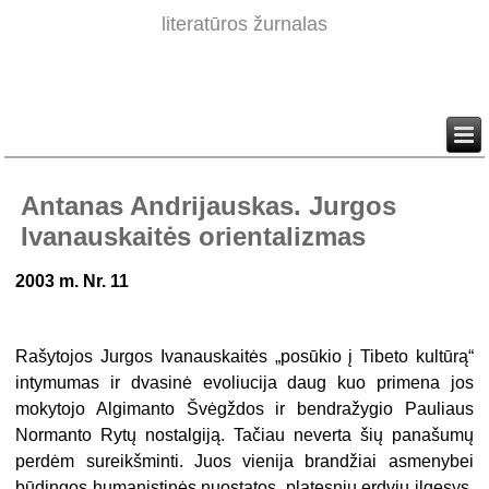
literatūros žurnalas
Antanas Andrijauskas. Jurgos
Ivanauskaitės orientalizmas
2003 m. Nr. 11
Rašytojos Jurgos Ivanauskaitės „posūkio į Tibeto kultūrą“
intymumas ir dva­sinė evoliucija daug kuo primena jos
mokytojo Algimanto Švėgždos ir bendražy­gio Pauliaus
Normanto Rytų nostalgiją. Tačiau neverta šių panašumų
perdėm sureikšminti. Juos vienija brandžiai asmenybei
būdingos humanistinės nuostatos, platesnių erdvių ilgesys,