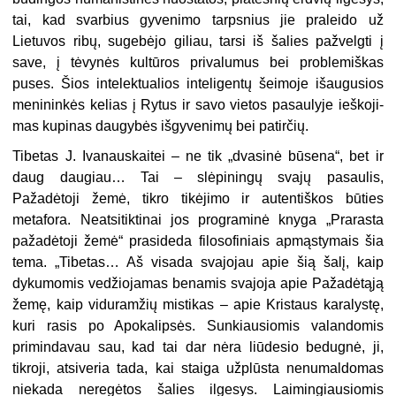
tai, kad svarbius gyvenimo tarpsnius jie praleido už
Lietuvos ribų, sugebėjo giliau, tarsi iš šalies pažvelgti į
save, į tė­vynės kultūros privalumus bei problemiškas
puses. Šios intelektualios inteligen­tų šeimoje išaugusios
menininkės kelias į Rytus ir savo vietos pasaulyje ieškoji­
mas kupinas daugybės išgyvenimų bei patirčių.
Tibetas J. Ivanauskaitei – ne tik „dvasinė būsena“, bet ir
daug daugiau… Tai – slėpiningų svajų pasaulis,
Pažadėtoji žemė, tikro tikėjimo ir autentiškos būties
metafora. Neatsitiktinai jos programinė knyga „Prarasta
pažadėtoji žemė“ pra­sideda filosofiniais apmąstymais šia
tema. „Tibetas… Aš visada svajojau apie šią šalį, kaip
dykumomis vedžiojamas benamis svajoja apie Pažadėtąją
žemę, kaip viduramžių mistikas – apie Kristaus karalystę,
kuri rasis po Apokalipsės. Sunkiausiomis valandomis
primindavau sau, kad tai dar nėra liūdesio bedugnė, ji,
tikroji, atsiveria tada, kai staiga užplūsta nenumaldomas
niekada neregėtos šalies ilgesys. Laimingiausiomis