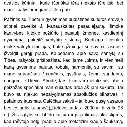
dvasios kūriniai, kurie išoriškai tėra niekaip išreikšti, bet
man – patys brangiausi“ (ten pat).
Pažintis su Tibetu ir gyvenimas budistinės kultūros erdvėje
stipriai paveikė J. Ivanauskaitės pasaulėjautą, išmokė
kantrybės, kitokio požiūrio į pasaulį, žmones, kasdieninį
gyvenimą, pakeitė vertybių sistemą. Budizmo filosofija
mokė valdyti emocijas, būti sąžiningai su savimi, visuose
įžvelgti gerąjį pradą. Kalbėdama apie savo santykį su
Tibetu rašytoja prisipažįsta, kad jame „pirmą ir vienintelį
kartą gyvenime pajutau tobulą harmoniją su savimi, su
mane supančiais žmonėmis, gyvūnais, žeme, vandeniu,
dangumi ir Dievu. Atrodė, tarsi fizinis ir metafizinis Tibeto
peizažas specialiai man sukurtas arba aš jam sukur­ta. Tai
buvo su niekuo nepalyginamas absoliučios pilnatvės ir
palaimos jausmas. Galėčiau sakyti – tai buvo pusę vasaros
besitęsiantis katarsis“ („Lietuvos aidas“, 2000 m. birželio 23
d.). Šis sąlytis su Tibeto kultūra ir įsijautimas toks stiprus,
kad rašytoja netgi prabilo apie metafizinį kraujo šauksmą,