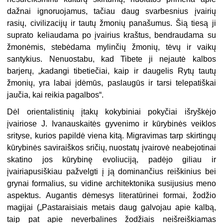
dažnai ignoruojamus, tačiau daug svarbesnius įvairių
rasių, civilizacijų ir tautų žmonių panašumus. Šią tiesą ji
suprato keliau­dama po įvairius kraštus, bendraudama su
žmonėmis, stebėdama mylinčių žmonių, tėvų ir vaikų
santykius. Nenuostabu, kad Tibete ji nejautė kalbos
barjerų, „kadangi tibetiečiai, kaip ir daugelis Rytų tautų
žmonių, yra labai įdėmūs, paslaugūs ir tarsi telepatiškai
jaučia, kai reikia pagalbos“.
Dėl orientalistinių įtakų kokybiniai pokyčiai išryškėjo
įvairiose J. Ivanauskaitės gyvenimo ir kūrybinės veiklos
srityse, kurios papildė viena kitą. Migravimas tarp skirtingų
kūrybinės saviraiškos sričių, nuostatų įvairovė neabejotinai
skatino jos kūrybinę evoliuciją, padėjo giliau ir
įvairiapusiškiau pažvelgti į ją dominančius reiškinius bei
grynai formalius, su vidine architektonika susijusius meno
aspektus. Augantis dėmesys literatūrinei formai, žodžio
magijai („Pastaraisiais metais daug galvojau apie kalbą,
taip pat apie neverbalines žodžiais neišreiškiamas