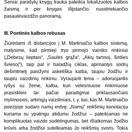
Seniai parašytų knygų trauka pateikia lokalizuotos kalbos
žaismą ir per knygas ištįstančio. nusidriekiančio
pasaulėvaizdžio panoramą.
III. Poetinės kalbos rebusas
Žiūrėdami iš distancijos į M. Martinaičio kalbos sistemą,
matysime, kad pirmieji trys pirmojo vainiko rinkiniai
(„Debesų lieptais“, „Saulės grą­ža“, „Akių tamsoj, širdies
šviesoj“), taip pat ir baladžių ciklas, apimantys sodrų
dešimtmetį pasižymi asketiška kalba, taupiu žodžiu ir
taupiu vaiz­dinių rinkiniu. Vyraujanti tema – adoruojantis
ryšys su žeme, kalba, kuri vėlesniuose rinkiniuose
prasiskleis tai pačiai paradigmai priklausan­čiais
mylimosios, artimųjų vaizdiniais, t. y. tuo, kas M. Martinaičio
poezijoje sudaro namų erdvę. „Namų“ reikšmių konotacija
kuriama su ypatingu atidumu žodžiui – pateikiamas ne
komplikuotas vaizdo sudė­tingumas, bet išlaikomas žodžio
krūvis arba žodžiui sutelkiamas Jo reikšmių svoris. Tokia