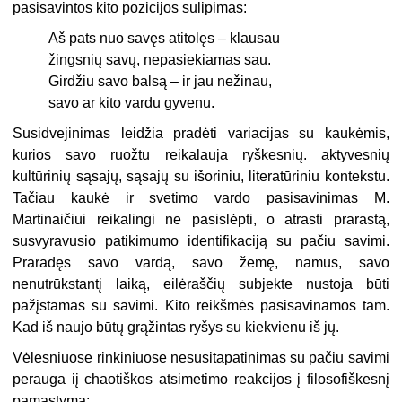
pasisavin­tos kito pozicijos sulipimas:
Aš pats nuo savęs atitolęs – klausau
žingsnių savų, nepasiekiamas sau.
Girdžiu savo balsą – ir jau nežinau,
savo ar kito vardu gyvenu.
Susidvejinimas leidžia pradėti variacijas su kaukėmis,
kurios savo ruožtu reikalauja ryškesnių. aktyvesnių
kultūrinių sąsajų, sąsajų su iš­oriniu, literatūriniu kontekstu.
Tačiau kaukė ir svetimo vardo pasisavinimas M.
Martinaičiui reikalingi ne pasislėpti, o atrasti praras­tą,
susvyravusio patikimumo identifikaciją su pačiu savimi.
Praradęs savo vardą, savo žemę, namus, savo
nenutrūkstantį laiką, eilėraščių subjek­te nustoja būti
pažįstamas su savimi. Kito reikšmės pasisavinamos tam.
Kad iš naujo būtų grąžintas ryšys su kiekvienu iš jų.
Vėlesniuose rinkiniuose nesusitapatinimas su pačiu savimi
perauga iį chaotiškos atsimetimo reakcijos į filosofiškesnį
pamąstymą: