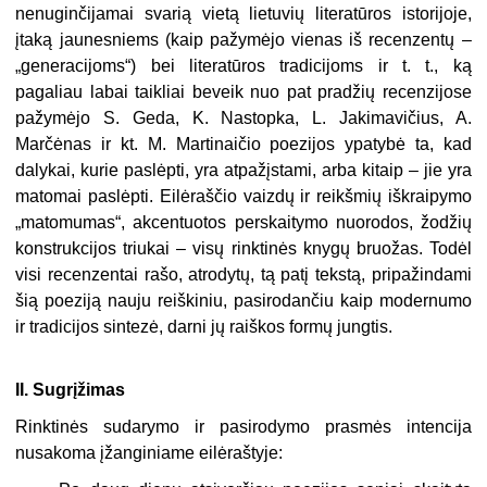
nenuginčijamai svarią vietą lietuvių literatūros istorijoje,
įtaką jaunesniems (kaip pažymėjo vienas iš recenzentų –
„generacijoms“) bei literatūros tradicijoms ir t. t., ką
pagaliau labai taik­liai beveik nuo pat pradžių recenzijose
pažymėjo S. Geda, K. Nastopka, L. Jakimavičius, A.
Marčėnas ir kt. M. Martinaičio poezijos ypatybė ta, kad
dalykai, kurie paslėpti, yra atpažįstami, arba kitaip – jie yra
matomai paslėpti. Eilėraščio vaizdų ir reikšmių iškraipymo
„matomumas“, ak­centuotos perskaitymo nuorodos, žodžių
konstrukcijos triukai – visų rinktinės knygų bruožas. Todėl
visi recenzentai rašo, atrodytų, tą patį tekstą, pripažindami
šią poeziją nauju reiškiniu, pasirodančiu kaip mo­dernumo
ir tradicijos sintezė, darni jų raiškos formų jungtis.
II. Sugrįžimas
Rinktinės sudarymo ir pasirodymo prasmės intencija
nusakoma įžan­giniame eilėraštyje: