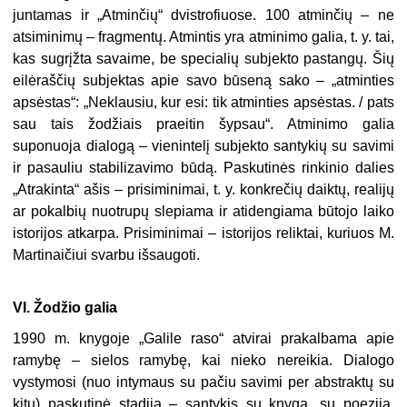
juntamas ir „Atminčių“ dvistrofiuose. 100 atminčių – ne
atsiminimų – fragmentų. Atmintis yra atminimo ga­lia, t. y. tai,
kas sugrįžta savaime, be specialių subjekto pastangų. Šių
eilėraščių subjektas apie savo būseną sako – „atminties
apsėstas“: „Ne­klausiu, kur esi: tik atminties apsėstas. / pats
sau tais žodžiais praeitin šypsau“. Atminimo galia
suponuoja dialogą – vienintelį subjekto santy­kių su savimi
ir pasauliu stabilizavimo būdą. Paskutinės rinkinio dalies
„Atrakinta“ ašis – prisiminimai, t. y. konkrečių daiktų, realijų
ar pokal­bių nuotrupų slepiama ir atidengiama būtojo laiko
istorijos atkarpa. Prisiminimai – istorijos reliktai, kuriuos M.
Martinaičiui svarbu išsaugoti.
VI. Žodžio galia
1990 m. knygoje „Galile raso“ atvirai prakalbama apie
ramybę – sie­los ramybę, kai nieko nereikia. Dialogo
vystymosi (nuo intymaus su pačiu savimi per abstraktų su
kitu) paskutinė stadija – santykis su knyga, su poezija.