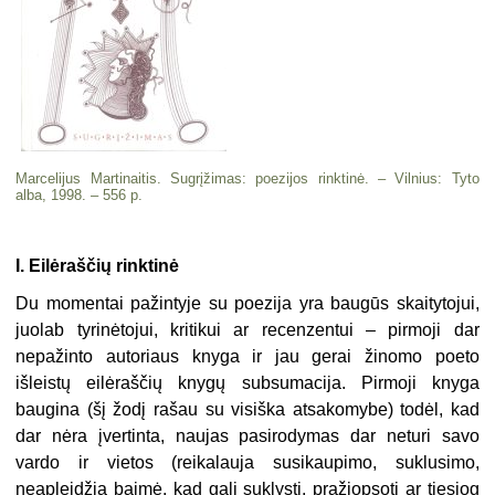
Marcelijus Martinaitis. Sugrįžimas: poezijos rinktinė. – Vilnius: Tyto
alba, 1998. – 556 p.
I. Eilėraščių rinktinė
Du momentai pažintyje su poezija yra baugūs skaitytojui,
juolab ty­rinėtojui, kritikui ar recenzentui – pirmoji dar
nepažinto autoriaus knyga ir jau gerai žinomo poeto
išleistų eilėraščių knygų subsumacija. Pirmo­ji knyga
baugina (šį žodį rašau su visiška atsakomybe) todėl, kad
dar nėra įvertinta, naujas pasirodymas dar neturi savo
vardo ir vietos (reikalau­ja susikaupimo, suklusimo,
neapleidžia baimė, kad gali suklysti, pražiopsoti ar tiesiog