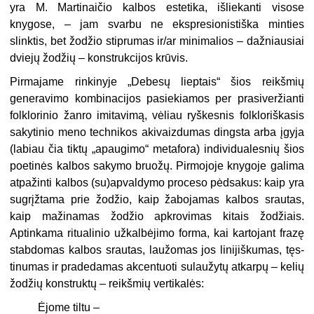
yra M. Martinaičio kalbos estetika, išliekanti vi­sose
knygose, – jam svarbu ne ekspresionistiška minties
slinktis, bet žodžio stiprumas ir/ar minimalios – dažniausiai
dviejų žodžių – konstruk­cijos krūvis.
Pirmajame rinkinyje „Debesų lieptais“ šios reikšmių
generavimo kom­binacijos pasiekiamos per prasiveržianti
folklorinio žanro imitavimą, vėliau ryškesnis folkloriškasis
sakytinio meno technikos akivaizdumas dingsta arba įgyja
(labiau čia tiktų „apaugimo“ metafora) individuales­nių šios
poetinės kalbos sakymo bruožų. Pirmojoje knygoje galima
atpažinti kalbos (su)apvaldymo proceso pėdsakus: kaip yra
sugrįžtama prie žodžio, kaip žabojamas kalbos srautas,
kaip mažinamas žodžio ap­krovimas kitais žodžiais.
Aptinkama ritualinio užkalbėjimo forma, kai kartojant frazę
stabdomas kalbos srautas, laužomas jos linijiškumas, tęs­
tinumas ir pradedamas akcentuoti sulaužytų atkarpų – kelių
žodžių konstruktų – reikšmių vertikalės:
Ėjome tiltu –