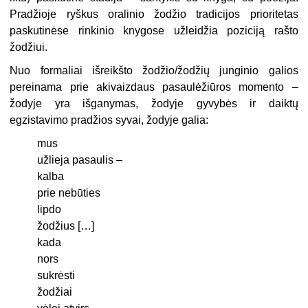
Pradžioje ryškus oralinio žodžio tradicijos prioritetas
paskutinėse rinkinio knygose užleidžia poziciją rašto
žodžiui.
Nuo formaliai išreikšto žodžio/žodžių junginio galios
pereinama prie akivaizdaus pasaulėžiūros momento –
žodyje yra išganymas, žodyje gy­vybės ir daiktų
egzistavimo pradžios syvai, žodyje galia:
mus
užlieja pasaulis –
kalba
prie nebūties
lipdo
žodžius […]
kada
nors
sukrėsti
žodžiai