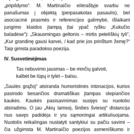
„pripildymo“. M. Martinaičio eilėraštyje svarbu ne
panašumas į objektą (perpasakotas pasaulis), bet
asociacinė prasmės ir referencijos galimybė, išlaikant
jungimo klaidos įtampą (tai ypač ryšku „Kukučio
baladėse“): „Skausmingas geltonis – mirtis peteliškių tyli“,
„Kur grandi­nę gausi karvei, / kad prie jos pririštum žemę?“
Taip gimsta paradokso poezija.
IV. Susvetimėjimas
Tas nebuvimo jausmas – be minčių galvoti,
kalbėt be lūpų ir tylėt – balsu.
„Saulės grąžoj“ atsiranda humoristinės intonacijos, kurios
pasiro­do besančios dramatiškas įtampas slepiančios
kaukės. Kaukės pasisavinimas susijęs su nuotolio
atsiradimu. O jau „Akių tamsoj, šir­dies šviesoj“ distancija
nuo savęs padidėja ir yra sąmoningai artikuliuojama.
Nuotolis reikalingas nustatyti santykiui su pačiu savimi –
čia užgimsta M. Martinaičio poezijos asmeniškumo ir