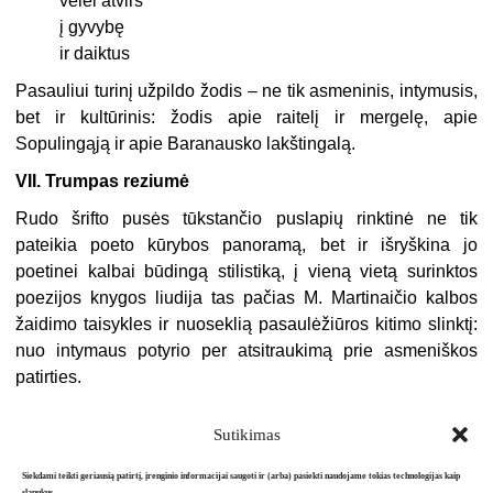
vėlei atvirs
į gyvybę
ir daiktus
Pasauliui turinį užpildo žodis – ne tik asmeninis, intymusis,
bet ir kul­tūrinis: žodis apie raitelį ir mergelę, apie
Sopulingąją ir apie Baranausko lakštingalą.
VII. Trumpas reziumė
Rudo šrifto pusės tūkstančio puslapių rinktinė ne tik
pateikia poe­to kūrybos panoramą, bet ir išryškina jo
poetinei kalbai būdingą stilistiką, į vieną vietą surinktos
poezijos knygos liudija tas pačias M. Martinaičio kalbos
žaidimo taisykles ir nuoseklią pasaulėžiūros kitimo slinktį:
nuo intymaus potyrio per atsitraukimą prie asmeniškos
patirties.
Sutikimas
Siekdami teikti geriausią patirtį, įrenginio informacijai saugoti ir (arba) pasiekti naudojame tokias technologijas kaip
slapukus.