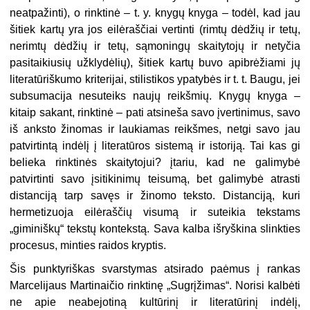
neatpažinti), o rinktinė – t. y. knygų knyga – todėl, kad jau
šitiek kartų yra jos eilėraščiai vertinti (rimtų dėdžių ir tetų,
ne­rimtų dėdžių ir tetų, sąmoningų skaitytojų ir netyčia
pasitaikiusių užklydėlių), šitiek kartų buvo apibrėžiami jų
literatūriškumo kriterijai, stilistikos ypatybės ir t. t. Baugu, jei
subsumacija nesuteiks naujų reikšmių. Knygų knyga –
kitaip sakant, rinktinė – pati atsineša savo įver­tinimus, savo
iš anksto žinomas ir laukiamas reikšmes, netgi savo jau
patvirtintą indėlį į literatūros sistemą ir istoriją. Tai kas gi
belieka rink­tinės skaitytojui? įtariu, kad ne galimybė
patvirtinti savo įsitikinimų teisumą, bet galimybė atrasti
distanciją tarp savęs ir žinomo teksto. Distanciją, kuri
hermetizuoja eilėraščių visumą ir suteikia tekstams
„giminiškų“ tekstų kontekstą. Sava kalba išryškina slinkties
procesus, minties raidos kryptis.
Šis punktyriškas svarstymas atsirado paėmus į rankas
Marcelijaus Martinaičio rinktinę „Sugrįžimas“. Norisi kalbėti
ne apie neabejotiną kultūrinį ir literatūrinį indėlį,