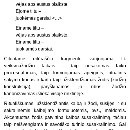
vėjas apsiaustus plaikstė.
Ėjome tiltu –
juokėmės garsiai <…>
Einame tiltu –
vėjas apsiaustus plaiksto.
Einame tiltu –
juokiamės garsiai.
Cituotame eilėraščio fragmente varijuojama tik
veiksmažodžio lai­kais – taip nusakomas laiko
procesualumas, taip formuojamas apeiginis, ritualinis
sakymo kodas ir kartu taip užsklendžiamas žodis (žodžių
konstrukcija), paryškinamos jo ribos. Žodžio
kanonizavimas išlieka vi­soje rinktinėje.
Rituališkumas, užsklendžiantis kalbą ir žodį, susijęs ir su
sakralinė­mis kalbėjimo formuluotėmis, pvz., maldomis.
Akcentuotas žodis patvirtina kalbos susakralinimą, tačiau
taip neišvengiama ir savotiško turinio susakralinimo. Gal