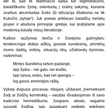
dėl to, kad M. Martinaičio kalba turi legendiškumo,
baladiškumo žymę, orientuotą į oralinį sakymą, kuriame
svarbus akcentuotas žodis (ši stilizacija išlaikoma ne tik
Kukučio „by­loje“). Juk poetas priklauso baladžių meistrų
grupei ir atsiduria pirmojoje gretoje, kai prabylame apie
modernią baladę mūsų literatūroje.
Kalbos laužymas keičia ir žiūrėjimo galimybes:
tendencingai didėja aiš­kių, įprastai suvokiamų, priimtinų
mums daiktų, erdvių, situacijų ribų, užsklandų trynimas,
naikinimas:
Mintys šiandieną tartum padangė,
taip žydra – nei galo, nei krašto,
taip laisva, erdvu, kad net spengia –
lyg gavus amnestijos raštą.
Vyksta dvipusis procesas: ribojant, uždarant, įhermetinant
žodį ar žo­džių konstruktą – vaizdas išvaduojamas iš savo
tradicinio hermetiškumo. Jungiami, atrodo, negalimi
sujungti žodžiai, taip pasiekiant netikėto reikšmės