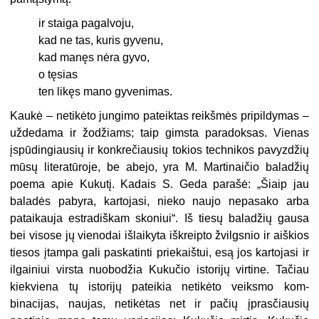
ir staiga pagalvoju,
kad ne tas, kuris gyvenu,
kad manęs nėra gyvo,
o tęsias
ten likęs mano gyvenimas.
Kaukė – netikėto jungimo pateiktas reikšmės pripildymas –
uždeda­ma ir žodžiams; taip gimsta paradoksas. Vienas
įspūdingiausių ir konkrečiausių tokios technikos pavyzdžių
mūsų literatūroje, be abejo, yra M. Martinaičio baladžių
poema apie Kukutį. Kadais S. Geda para­šė: „Šiaip jau
baladės pabyra, kartojasi, nieko naujo nepasako arba
pataikauja estradiškam skoniui“. Iš tiesų baladžių gausa
bei visose jų vienodai išlaikyta iškreipto žvilgsnio ir aiškios
tiesos įtampa gali paska­tinti priekaištui, esą jos kartojasi ir
ilgainiui virsta nuobodžia Kukučio istorijų virtine. Tačiau
kiekviena tų istorijų pateikia netikėto veiksmo kom­
binacijas, naujas, netikėtas net ir pačių įprasčiausių