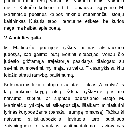
poetinio meno temų variacijas: Kukučio mirtis, Kukučio
meilė. Kukučio kelionė ir t. t. Labiausiai išgryninto M.
Martinaičio poetinės kalbos rinkinio stulbi­nančių istorijų
kaltininkas Kukutis tapo literatūrine etikete, be kurios
negalima kalbėti apie poetą.
V. Atminties galia
M. Martinaičio poezijoje ryškus būtinas atsitraukimo
judesys, kad ga­lima būtų įvertinti situacijas. Vėliau šio
judesio grįžtamąja trajektorija pasidarys dialogas: su
savimi, su moterimi, mylimąja, su vaiku. Tik santykis su kitu
leidžia atrasti ramybę, patikimumą.
Kulminacinis tokio dialogo rezultatas – ciklas „Atmintys“. Iš
kitų rin­kinio knygų ciklą išskiria ryškesnė prisiimto
naivumo, stipriau ar silpniau pabrėžiamo visoje M.
Martinaičio lyrikoje, stilistika/pozicija, išlaikanti miniatiūrinį
lyrinės kūrybos žanrą (panašu į trumpą romansą). Tačiau ši
naivumo stilistika/pozicija laviruoja tarp subtilaus
žaismingumo ir ba­nalaus sentimentalumo. Laviravimas