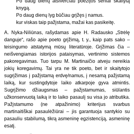
Po daug dienų atsiverčiau poezijos seniai skaitytą
knygą.
Po daug dienų lyg būčiau grįžęs į namus.
kur viskas taip pažįstama, mažai kas pasikeitę.
A. Nyka-Niliūnas, rašydamas apie H. Radausko „Strėlę
danguje“, rašo apie poeto grįžimą, t. y., kaip pats sako –
teisingumo atstatymą mūsų literatūroje. Grįžimas čia –
neišvengiamas istorijos pataisymas, ver­tinimo sistemos
pakoregavimas. Tuo tarpu M. Martinaičio atveju nereikia
jokių koregavimų. Tai yra ne tik poeto, bet ir skaitytojo
sugrįžimas į pa­žįstamą erdvę/namus, į nesamą pažįstamą
laiką, kur sustingdytoje lai­ko atkarpoje gyva atmintis.
Sugrįžimo džiaugsmas – pažįstamumas, siūlantis
užkonservuotą laiką ir to laiko pasaulį su visa jo atributika.
Pa­žįstamumo (ne atpažinimo) kriterijus svarbus
martinaitiškai pasaulė­žiūrai – jis garantuoja santykio su
pasauliu stabilumą, tikrą asmeninę egzistenciją, asmeninę
esatį.