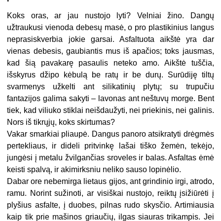
Koks oras, ar jau nustojo lyti? Velniai žino. Dangų
užtraukusi vienoda debesų masė, o pro plastikinius langus
neprasiskverbia jokie garsai. Asfaltuota aikštė yra dar
vienas debesis, gaubiantis mus iš apačios; toks jausmas,
kad šią pavakarę pasaulis neteko amo. Aikštė tuščia,
išskyrus džipo kėbulą be ratų ir be durų. Surūdiję tiltų
svarmenys užkelti ant silikatinių plytų; su trupučiu
fantazijos galima sakyti – lavonas ant neštuvų morge. Bent
tiek, kad viliuko stiklai neišdaužyti, nei priekinis, nei galinis.
Nors iš tikrųjų, koks skirtumas?
Vakar smarkiai pliaupė. Dangus panoro atsikratyti drėgmės
pertekliaus, ir dideli pritvinkę lašai tiško žemėn, tekėjo,
jungėsi į metalu žvilgančias sroveles ir balas. Asfaltas ėmė
keisti spalvą, ir akimirksniu neliko sauso lopinėlio.
Dabar ore nebemirga lietaus gijos, ant grindinio irgi, atrodo,
ramu. Norint sužinoti, ar visiškai nustojo, reiktų įsižiūrėti į
plyšius asfalte, į duobes, pilnas rudo skysčio. Artimiausia
kaip tik prie mašinos griaučių, ilgas siauras trikampis. Jei