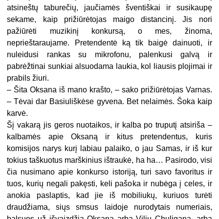
atsineštų taburečių, jaučiamės šventiškai ir susikaupę
sekame, kaip prižiūrėtojas maigo distancinį. Jis nori
pažiūrėti muzikinį konkursą, o mes, žinoma,
neprieštaraujame. Pretendentė ką tik baigė dainuoti, ir
nuleidusi rankas su mikrofonu, palenkusi galvą ir
pabrėžtinai sunkiai alsuodama laukia, kol liausis plojimai ir
prabils žiuri.
– Šita Oksana iš mano krašto, – sako prižiūrėtojas Varnas.
– Tėvai dar Basiuliškėse gyvena. Bet nelaimės. Šoka kaip
karvė.
Šį vakarą jis geros nuotaikos, ir kalba po truputį atsiriša –
kalbamės apie Oksaną ir kitus pretendentus, kuris
komisijos narys kurį labiau palaiko, o jau Samas, ir iš kur
tokius taškuotus marškinius ištraukė, ha ha… Pasirodo, visi
čia nusimano apie konkurso istoriją, turi savo favoritus ir
tuos, kurių negali pakęsti, keli pašoka ir nubėga į celes, ir
anokia paslaptis, kad jie iš mobiliukų, kuriuos turėti
draudžiama, siųs smsus laidoje nurodytais numeriais,
balsuos už išvaizdžią Oksaną arba Vilių Chuliganą, arba