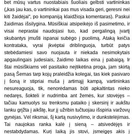
bet mūsų vartus nuostabiais šuoliais gelbsti vartininkas
(„kas jau kas, o vartininkai pas mus visada geri, geresni nei
kiti žaidėjai“, po kompaniją klaidžioja komentaras). Paskui
žaidimas išsilygina. Mūsiškiai atsipeikėjo iš pasimetimo, ir
visai neprastai naudojasi tuo, kad pergalingą įvartį
skubantys įmušti ispanai subėgo į puolimą. Ataką keičia
kontrataka, vyrai įkvėptai driblinguoja, turbūt patys
stebėdamiesi savo nuojauta ir niekada nesimokytais
apgaulingais judesiais, žaidimo laikas eina į pabaigą. Ir
štai mūsiškiams vėl pasitaiko neįtikėtina proga, jam skirtą
pasą Šernas tarp kojų praleidžia kolegai, tas kiek pasivaro
į šoną ir stipriai muša į artimąjį kampą, vartininkas
nesureaguoja, tik, nenorėdamas būti apkaltintas nieko
nedaręs, šokteli ir nudrimba ant žemės, kur stovėjęs –
tačiau kamuolys su trenksmu pataiko į skersinį ir aukštu
lanku grįžta į aikštę, kur jį užribin tučtuojau išspiria varžovų
gynėjas. Vėl riksmai, šį kartą nusivylimo, ir dunkstelėjimas.
Tai naujokas ranka kalė į sieną – atsivedėjęs ir
nestabdydamas. Kurį laiką jis stovi, įsmeigęs akis į