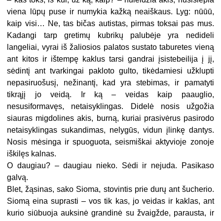
viena lūpų puse ir numykia kažką neaiškaus. Lyg: nūūū,
kaip visi… Ne, tas bičas autistas, pirmas toksai pas mus.
Kadangi tarp gretimų kubrikų palubėje yra nedideli
langeliai, vyrai iš žaliosios palatos sustato taburetes vieną
ant kitos ir ištempę kaklus tarsi gandrai įsistebeilija į jį,
sėdintį ant tvarkingai pakloto gulto, tikėdamiesi užklupti
nepasiruošusį, nežinantį, kad yra stebimas, ir pamatyti
tikrąjį jo veidą. Ir ką – veidas kaip paauglio,
nesusiformavęs, netaisyklingas. Didelė nosis užgožia
siauras migdolines akis, burną, kuriai prasivėrus pasirodo
netaisyklingas sukandimas, nelygūs, vidun įlinkę dantys.
Nosis mėsinga ir spuoguota, seismiškai aktyvioje zonoje
iškilęs kalnas.
O daugiau? – daugiau nieko. Sėdi ir nejuda. Pasikaso
galvą.
Blet, žąsinas, sako Sioma, stovintis prie durų ant šucherio.
Siomą eina suprasti – vos tik kas, jo veidas ir kaklas, ant
kurio siūbuoja auksinė grandinė su žvaigžde, parausta, ir