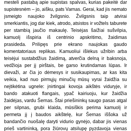
mesteli pastabą apie supistas spalvas, kurias pakeitė dar
supistesnėm – jo, aišku, pats Varnas. Gerai, kad jis nemato
įsmeigto naujoko žvilgsnio. Žvilgsnis taip atvirai
smerkiantis, jog dar kiek, atrodo, atsistos ir vožtels taburete
per stambią jaučio makaulę. Teisėjas šaižiai sušvilpia,
kamuolį išspiria iš centrinio apskritimo, žaidimas
prasideda. Prilipęs prie ekrano naujokas gaudo
komentatoriaus replikas. Kamuoliui išlėkus užribin arba
teisėjui sustabdžius žaidimą, atverčia delną ir baksnoja,
vedžioja per jį pirštais, be garso krutindamas lūpas. Ir
dievaži, ar čia jo dėmesys ir susikaupimas, ar kas kita
veikia, kad nuo pirmųjų minučių mūsų vyrai žaidžia su
neįtikėtina ugnele: įnirtingai kovoja aikštės viduryje, ir
bando atakuoti flangais, ypač kairiuoju, kur žaidžia
žaidėjas, vardu Šernas. Štai priešininkų saugo pasas atgal
per silpnas, grubi klaida, mūsiškis perima kamuolį ir
permeta jį į baudos aikštelę, kur Šernas iššoka už
bandančio nuošalę daryti vidurio gynėjo, dabar jis vienas
prieš vartininką, pora žiūrovų atsilupę pyzdavoja vienas