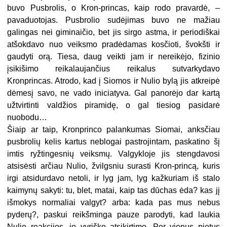
buvo Pusbrolis, o Kron-princas, kaip rodo pravardė, –
pavaduotojas. Pusbrolio sudėjimas buvo ne mažiau
galingas nei giminaičio, bet jis sirgo astma, ir periodiškai
atšokdavo nuo veiksmo pradėdamas kosčioti, švokšti ir
gaudyti orą. Tiesa, daug veikti jam ir nereikėjo, fizinio
įsikišimo reikalaujančius reikalus sutvarkydavo
Kronprincas. Atrodo, kad į Siomos ir Nulio bylą jis atkreipė
dėmesį savo, ne vado iniciatyva. Gal panorėjo dar kartą
užtvirtinti valdžios piramidę, o gal tiesiog pasidarė
nuobodu…
Šiaip ar taip, Kronprinco palankumas Siomai, anksčiau
pusbrolių kelis kartus neblogai pastrojintam, paskatino šį
imtis ryžtingesnių veiksmų. Valgykloje jis stengdavosi
atsisėsti arčiau Nulio, žvilgsniu surasti Kron-princą, kuris
irgi atsidurdavo netoli, ir lyg jam, lyg kažkuriam iš stalo
kaimynų sakyti: tu, blet, matai, kaip tas dūchas ėda? kas jį
išmokys normaliai valgyt? arba: kada pas mus nebus
pyderų?, paskui reikšminga pauze parodyti, kad laukia
Nulio reakcijos, jo vyriško atsikirtimo. Per vienus pietus