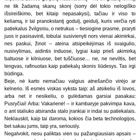
ne tik žadamą skanų skonį (sorry dėl tokio nelogiško
išsireiškimo, bet kitaip nepasakysi), tačiau ir viso to
keliamą, ir tai pranokstantį godulį, geidulį, kuris verčia ryti
patiekalus žvilgsniu, o netrukus – tiesiogine prasme, praryti
juos ir pasisavinti, tobulai susivienyti nors vienai akimirkai,
nes paskui, žinot – ateina atsipeikėjimas iš svaigulio,
nusivylimas, aidintis induose, lygiai kaip prieš akimirką
baltuose ir kilniuose, bet tuščiuose… ne, ne neviltis, bet
lengvas, rafinuotas kaip patiekalų skonis liūdesys. Tas irgi
būdinga.
Beje, nė karto nemačiau valgius atnešančio virėjo ar
kelnerio. Iš esmės viskas vyksta taip: aš atsikeliu iš lovos,
arba net ir nesikeliu, o gulėdamas garsiai pasakau:
Pusryčiai! Arba: Vakarienė! – ir kambaryje pakvimpa kava,
o ant staliuko atsiranda stalo įrankiai ir indai su patiekalais.
Neklauskit, kaip tai daroma, kokios čia beta technologijos,
bet sakau jums, taip yra, seriously.
Negalvokit, nesu paliktas vien su pažangiausiais apsais –