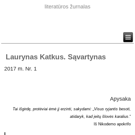
literatūros žurnalas
Laurynas Katkus. Sąvartynas
2017 m. Nr. 1
Apysaka
Tai išgirdę, protėviai ėmė jį erzinti, sakydami: „Visus ryjantis besoti,
atidaryk, kad įeitų šlovės karalius
.“
Iš Nikodemo apokrifo
I