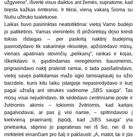
užgyveno“, išvertė visus daiktus ant žemės, supratome, kad
bręsta kažkas rimtesnio. Ir tikrai, vieną vakarą Sioma su
Nuliu užtruko tualetuose.
Laikas buvo pasirinktas neatsitiktinai: vietoj Varno budėjo
jo patikėtinis. Varnas vienintelis iš prižiūrėtojų drįso krėsti
tokias išdaigas – per paskirtą naktinį budėjimą
pasirodydavo tik vakarinėje rikiuotėje, apžiūrėdavo mūsų,
vienais apatiniais stovinčių „pelikanų“, rankas ir kojas,
iškeikdavo ir, gąsdindamas neregėtomis bausmėmis,
prigrasindavo naktį praleisti ramiai, o tada pasišalindavo,
vietoj savęs palikdamas mažo ūgio tamsiaplaukį su ožio
barzdele, kuris kitu laiku įstaigoje nepasirodydavo ir kurį
pagal užrašą ant striukės vadinome „SBS sauga“. Tas
mūsų visai nejudindavo, tik sėdėdavo centriniame poste ir
žvitriomis akimis – tokiomis žvitriomis, kad kartais
pagalvodavai, ar pas jį visi namie, – spitrindavosi į
kiekvieną praeinantį. Įspūdį, kad „SBS sauga“ yra
prietranka, stiprino jo papratimas nei iš šio, nei iš to
mirktelėti einančiam pro šalį ir paklausti: „A, matot, tai ir jūs