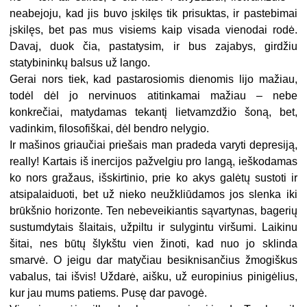
neabejoju, kad jis buvo įskilęs tik prisuktas, ir pastebimai
įskilęs, bet pas mus visiems kaip visada vienodai rodė.
Davaj, duok čia, pastatysim, ir bus zajabys, girdžiu
statybininkų balsus už lango.
Gerai nors tiek, kad pastarosiomis dienomis lijo mažiau,
todėl dėl jo nervinuos atitinkamai mažiau – nebe
konkrečiai, matydamas tekantį lietvamzdžio šoną, bet,
vadinkim, filosofiškai, dėl bendro nelygio.
Ir mašinos griaučiai priešais man pradeda varyti depresiją,
really! Kartais iš inercijos pažvelgiu pro langą, ieškodamas
ko nors gražaus, išskirtinio, prie ko akys galėtų sustoti ir
atsipalaiduoti, bet už nieko neužkliūdamos jos slenka iki
brūkšnio horizonte. Ten nebeveikiantis sąvartynas, bagerių
sustumdytais šlaitais, užpiltu ir sulygintu viršumi. Laikinu
šitai, nes būtų šlykštu vien žinoti, kad nuo jo sklinda
smarvė. O jeigu dar matyčiau besiknisančius žmogiškus
vabalus, tai išvis! Uždarė, aišku, už europinius pinigėlius,
kur jau mums patiems. Pusę dar pavogė.