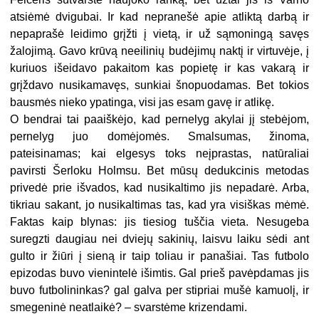
atsiėmė dvigubai. Ir kad nepranešė apie atliktą darbą ir
nepaprašė leidimo grįžti į vietą, ir už sąmoningą savęs
žalojimą. Gavo krūvą neeilinių budėjimų naktį ir virtuvėje, į
kuriuos išeidavo pakaitom kas popietę ir kas vakarą ir
grįždavo nusikamavęs, sunkiai šnopuodamas. Bet tokios
bausmės nieko ypatinga, visi jas esam gavę ir atlikę.
O bendrai tai paaiškėjo, kad pernelyg akylai jį stebėjom,
pernelyg juo domėjomės. Smalsumas, žinoma,
pateisinamas; kai elgesys toks neįprastas, natūraliai
pavirsti Šerloku Holmsu. Bet mūsų dedukcinis metodas
privedė prie išvados, kad nusikaltimo jis nepadarė. Arba,
tikriau sakant, jo nusikaltimas tas, kad yra visiškas mėmė.
Faktas kaip blynas: jis tiesiog tuščia vieta. Nesugeba
suregzti daugiau nei dviejų sakinių, laisvu laiku sėdi ant
gulto ir žiūri į sieną ir taip toliau ir panašiai. Tas futbolo
epizodas buvo vienintelė išimtis. Gal prieš pavėpdamas jis
buvo futbolininkas? gal galva per stipriai mušė kamuolį, ir
smegeninė neatlaikė? – svarstėme krizendami.