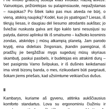
Vairuotojas, prižiūrėtojas su palapinsiauste, nepažįstamas
– naujokas? Po šitiek laiko pas mus atveda ne būrį, o
vieną, atskirą naujoką? Kodėl, kuo jis ypatingas? Liesas, iš
tikrųjų liesas, ir daugiau dėl liesumo atrodantis aukštas; jo
šviežiai nuskusta galva ant ilgo kaklo tarsi nesusijusi su
palyda, dairosi aplinkui tik iš smalsumo – kažkoks kosminis
zondas, atskridęs į mūsų atkampią planetą. Jam parodo
kryptį, eina dideliais žingsniais, įkandin pareigūnai, iš
pradžių jie bergždžiai mygs sugedusį mūsų skyriaus
skambutį, paskui pasibels, ir budėtojas eis atrakinti durų –
bet pasigirsta Varno švilpukas, ir iš dušinės keikdamasi
ima virsti bizonų banda, o mes, rizikuodami būti pargriauti,
šokam jiems priešais, kad užsiimtume veikiančius dušus.
II
Kambarys, kuriame aš gyvenu, atitinka aukščiausius
komforto standartus. Lova su ergonominiu čiužiniu ir