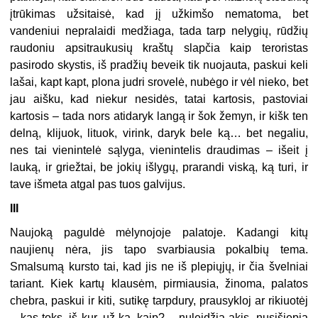
įtrūkimas užsitaisė, kad jį užkimšo nematoma, bet
vandeniui nepralaidi medžiaga, tada tarp nelygių, rūdžių
raudoniu apsitraukusių kraštų slapčia kaip teroristas
pasirodo skystis, iš pradžių beveik tik nuojauta, paskui keli
lašai, kapt kapt, plona judri srovelė, nubėgo ir vėl nieko, bet
jau aišku, kad niekur nesidės, tatai kartosis, pastoviai
kartosis – tada nors atidaryk langą ir šok žemyn, ir kišk ten
delną, klijuok, lituok, virink, daryk bele ką… bet negaliu,
nes tai vienintelė sąlyga, vienintelis draudimas – išeit į
lauką, ir griežtai, be jokių išlygų, prarandi viską, ką turi, ir
tave išmeta atgal pas tuos galvijus.
III
Naujoką paguldė mėlynojoje palatoje. Kadangi kitų
naujienų nėra, jis tapo svarbiausia pokalbių tema.
Smalsumą kursto tai, kad jis ne iš plepiųjų, ir čia švelniai
tariant. Kiek kartų klausėm, pirmiausia, žinoma, palatos
chebra, paskui ir kiti, sutikę tarpdury, prausykloj ar rikiuotėj
– kas toks, iš kur, už ką, kaip? – nuleidžia akis, nusišiepia