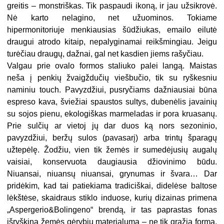
greitis – monstriškas. Tik paspaudi ikoną, ir jau užsikrovė.
Nė karto nelagino, net užuominos. Tokiame
hipermonitoriuje menkiausias šūdžiukas, emailo eilutė
draugui atrodo kitaip, nepalyginamai reikšmingiau. Jeigu
turėčiau draugų, dažnai, gal net kasdien jiems rašyčiau.
Valgau prie ovalo formos staliuko palei langą. Maistas
neša į penkių žvaigždučių viešbučio, tik su ryškesniu
naminiu touch. Pavyzdžiui, pusryčiams dažniausiai būna
espreso kava, šviežiai spaustos sultys, dubenėlis javainių
su sojos pienu, ekologiškas marmeladas ir pora kruasanų.
Prie sulčių ar vietoj jų dar duos ką nors sezoninio,
pavyzdžiui, beržų sulos (pavasarį) arba trintų šparagų
užtepėlę. Žodžiu, vien tik žemės ir sumedėjusių augalų
vaisiai, konservuota daugiausia džiovinimo būdu.
Niuansai, niuansų niuansai, grynumas ir švara… Dar
pridėkim, kad tai patiekiama tradiciškai, didelėse baltose
lėkštėse, skaidraus stiklo induose, kurių dizainas primena
„Aspergerio&Bolingeno“ brendą, ir tas paprastas fonas
išryškina žemės gėrybių materialumą – ne tik gražią formą,