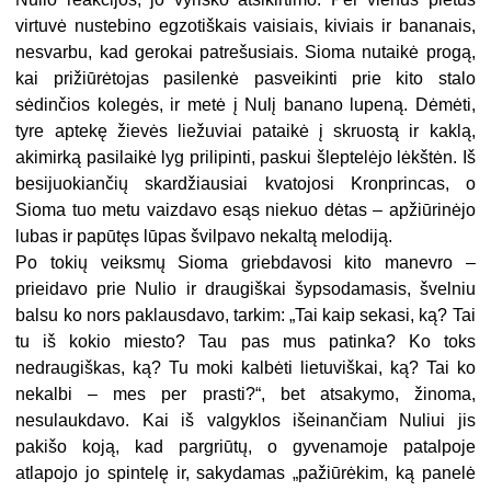
virtuvė nustebino egzotiškais vaisiais, kiviais ir bananais,
nesvarbu, kad gerokai patrešusiais. Sioma nutaikė progą,
kai prižiūrėtojas pasilenkė pasveikinti prie kito stalo
sėdinčios kolegės, ir metė į Nulį banano lupeną. Dėmėti,
tyre aptekę žievės liežuviai pataikė į skruostą ir kaklą,
akimirką pasilaikė lyg prilipinti, paskui šleptelėjo lėkštėn. Iš
besijuokiančių skardžiausiai kvatojosi Kronprincas, o
Sioma tuo metu vaizdavo esąs niekuo dėtas – apžiūrinėjo
lubas ir papūtęs lūpas švilpavo nekaltą melodiją.
Po tokių veiksmų Sioma griebdavosi kito manevro –
prieidavo prie Nulio ir draugiškai šypsodamasis, švelniu
balsu ko nors paklausdavo, tarkim: „Tai kaip sekasi, ką? Tai
tu iš kokio miesto? Tau pas mus patinka? Ko toks
nedraugiškas, ką? Tu moki kalbėti lietuviškai, ką? Tai ko
nekalbi – mes per prasti?“, bet atsakymo, žinoma,
nesulaukdavo. Kai iš valgyklos išeinančiam Nuliui jis
pakišo koją, kad pargriūtų, o gyvenamoje patalpoje
atlapojo jo spintelę ir, sakydamas „pažiūrėkim, ką panelė