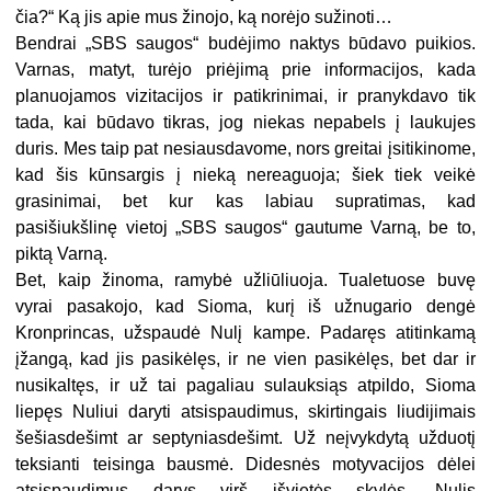
čia?“ Ką jis apie mus žinojo, ką norėjo sužinoti…
Bendrai „SBS saugos“ budėjimo naktys būdavo puikios.
Varnas, matyt, turėjo priėjimą prie informacijos, kada
planuojamos vizitacijos ir patikrinimai, ir pranykdavo tik
tada, kai būdavo tikras, jog niekas nepabels į laukujes
duris. Mes taip pat nesiausdavome, nors greitai įsitikinome,
kad šis kūnsargis į nieką nereaguoja; šiek tiek veikė
grasinimai, bet kur kas labiau supratimas, kad
pasišiukšlinę vietoj „SBS saugos“ gautume Varną, be to,
piktą Varną.
Bet, kaip žinoma, ramybė užliūliuoja. Tualetuose buvę
vyrai pasakojo, kad Sioma, kurį iš užnugario dengė
Kronprincas, užspaudė Nulį kampe. Padaręs atitinkamą
įžangą, kad jis pasikėlęs, ir ne vien pasikėlęs, bet dar ir
nusikaltęs, ir už tai pagaliau sulauksiąs atpildo, Sioma
liepęs Nuliui daryti atsispaudimus, skirtingais liudijimais
šešiasdešimt ar septyniasdešimt. Už neįvykdytą užduotį
teksianti teisinga bausmė. Didesnės motyvacijos dėlei
atsispaudimus darys virš išvietės skylės. Nulis