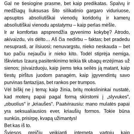
Gal ne tiesiogine prasme, bet kaip predikatas. Spalvų ir
medžiagų liuksusas šito silikatinio gargaro viduriuose,
apsuptos absoliutiškai vienodų koridorių ir kamerų
absoliutiškai vienodu apstatymu – kaip perlas mėšle.
Ir ar komfortas apsprendžia gyvenimo kokybę? Atrodo,
akivaizdu, vis dėlto… Aš čia nedirbu – faktas; bet pradedu
nesuprasti, ar ilsiuosi; nenuvargstu, nieko neskauda – bet
tuo pačiu nejaučiu ir nieko kito. Todėl stiprėja nemiga.
Iškvietus Izaurą pasitenkinimo teikia tik ubagų erzėjimas už
sienos; įsivaizduoju, kaip jiems teka seilės ją matant, kaip
tiestų pirštus juodom panagėm, kaip įgyvendintų savo
purvinas fantazijas, bet rankos per trumpos.
Vėl biškį ne į temą: kaip žinia, britų mokslininkai nustatė,
kad moterų papai pagal formą skirstomi į „slyvukes“,
„obuolius“ ir „kriaušes“. Paatvirausiu: mano mulatės papai
yra seksualiausios ever, kriaušių formos. Tokie būna
sunkūs, prisirpę, kvapą užimantys!
Bet kas iš to.
Šviesos greičiu veikiantį internetą vartoju kaip