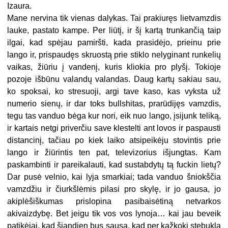
Izaura.
Mane nervina tik vienas dalykas. Tai prakiuręs lietvamzdis
lauke, pastato kampe. Per liūtį, ir šį kartą trunkančią taip
ilgai, kad spėjau pamiršti, kada prasidėjo, prieinu prie
lango ir, prispaudęs skruostą prie stiklo nelyginant runkelių
vaikas, žiūriu į vandenį, kuris kliokia pro plyšį. Tokioje
pozoje išbūnu valandų valandas. Daug kartų sakiau sau,
ko spoksai, ko stresuoji, argi tave kaso, kas vyksta už
numerio sienų, ir dar toks bullshitas, prarūdijęs vamzdis,
tegu tas vanduo bėga kur nori, eik nuo lango, įsijunk teliką,
ir kartais netgi priverčiu save klestelti ant lovos ir paspausti
distancinį, tačiau po kiek laiko atsipeikėju stovintis prie
lango ir žiūrintis ten pat, televizorius išjungtas. Kam
paskambinti ir pareikalauti, kad sustabdytų tą fuckin lietų?
Dar pusė velnio, kai lyja smarkiai; tada vanduo šniokščia
vamzdžiu ir čiurkšlėmis pilasi pro skylę, ir jo gausa, jo
akiplėšiškumas prislopina pasibaisėtiną netvarkos
akivaizdybę. Bet jeigu tik vos vos lynoja… kai jau beveik
patikėjai, kad šiandien bus sausa, kad per kažkokį stebuklą