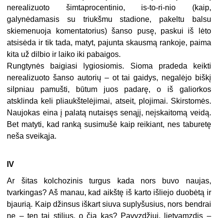
nerealizuoto šimtaprocentinio, is-to-ri-nio (kaip,
galynėdamasis su triukšmu stadione, pakeltu balsu
skiemenuoja komentatorius) šanso pusę, paskui iš lėto
atsisėda ir tik tada, matyt, pajunta skausmą rankoje, paima
kita už dilbio ir laiko iki pabaigos.
Rungtynės baigiasi lygiosiomis. Sioma pradeda keikti
nerealizuoto šanso autorių – ot tai gaidys, negalėjo biškį
silpniau pamušti, būtum juos padarę, o iš galiorkos
atsklinda keli pliaukštelėjimai, atseit, plojimai. Skirstomės.
Naujokas eina į palatą nutaisęs senąjį, neįskaitomą veidą.
Bet matyti, kad ranką susimušė kaip reikiant, nes taburetę
neša sveikąja.
IV
Ar šitas kolchozinis turgus kada nors buvo naujas,
tvarkingas? Aš manau, kad aikštę iš karto išliejo duobėtą ir
bjaurią. Kaip džinsus iškart siuva suplyšusius, nors bendrai
ne – ten tai stilius, o čia kas? Pavyzdžiui, lietvamzdis –