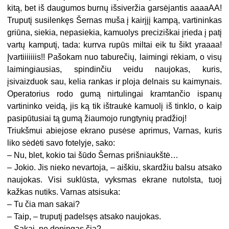
kitą, bet iš daugumos burnų išsiveržia garsėjantis aaaaAA!
Truputį susilenkęs Šernas muša į kairįjį kampą, vartininkas
griūna, siekia, nepasiekia, kamuolys preciziškai įrieda į patį
vartų kamputį, tada: kurrva rupūs miltai eik tu šikt yraaaa!
Įvartiiiiiiis!! Pašokam nuo taburečių, laimingi rėkiam, o visų
laimingiausias, spindinčiu veidu naujokas, kuris,
įsivaizduok sau, kelia rankas ir ploja delnais su kaimynais.
Operatorius rodo gumą nirtulingai kramtančio ispanų
vartininko veidą, jis ką tik ištraukė kamuolį iš tinklo, o kaip
pasipūtusiai tą gumą žiaumojo rungtynių pradžioj!
Triukšmui abiejose ekrano pusėse aprimus, Varnas, kuris
liko sėdėti savo fotelyje, sako:
– Nu, blet, kokio tai šūdo Šernas prišniaukštė…
– Jokio. Jis nieko nevartoja, – aiškiu, skardžiu balsu atsako
naujokas. Visi suklūsta, vyksmas ekrane nutolsta, tuoj
kažkas nutiks. Varnas atsisuka:
– Tu čia man sakai?
– Taip, – truputį padelsęs atsako naujokas.
– Sakai, ne dopingas čia?