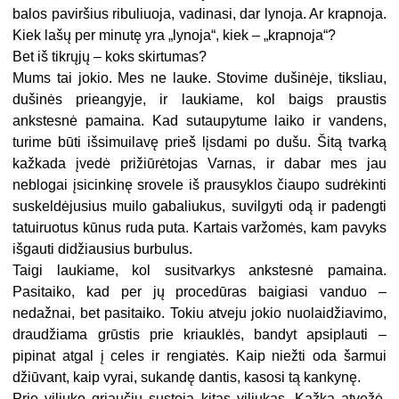
balos paviršius ribuliuoja, vadinasi, dar lynoja. Ar krapnoja.
Kiek lašų per minutę yra „lynoja“, kiek – „krapnoja“?
Bet iš tikrųjų – koks skirtumas?
Mums tai jokio. Mes ne lauke. Stovime dušinėje, tiksliau,
dušinės prieangyje, ir laukiame, kol baigs praustis
ankstesnė pamaina. Kad sutaupytume laiko ir vandens,
turime būti išsimuilavę prieš lįsdami po dušu. Šitą tvarką
kažkada įvedė prižiūrėtojas Varnas, ir dabar mes jau
neblogai įsicinkinę srovele iš prausyklos čiaupo sudrėkinti
suskeldėjusius muilo gabaliukus, suvilgyti odą ir padengti
tatuiruotus kūnus ruda puta. Kartais varžomės, kam pavyks
išgauti didžiausius burbulus.
Taigi laukiame, kol susitvarkys ankstesnė pamaina.
Pasitaiko, kad per jų procedūras baigiasi vanduo –
nedažnai, bet pasitaiko. Tokiu atveju jokio nuolaidžiavimo,
draudžiama grūstis prie kriauklės, bandyt apsiplauti –
pipinat atgal į celes ir rengiatės. Kaip niežti oda šarmui
džiūvant, kaip vyrai, sukandę dantis, kasosi tą kankynę.
Prie viliuko griaučių sustoja kitas viliukas. Kažką atvežė.