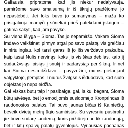
Galiausiai pripratome, kad jis niekur nedalyvauja,
pamiršome savo smalsumą ir iš tikrųjų pradėjome jo
nepastebėti. Jei toks buvo jo sumanymas – maža ko
prisigalvoja mamyčių sūneliai prieš patekdami įstaigon –
galima sakyti, kad jam pavyko.
Su viena išlyga – Sioma. Tas jo nepamiršo. Vakare Sioma
imdavo vaikštinėti pirmyn atgal po savo palatą, vis greičiau
ir nirtulingiau, kol tarsi garas iš jo išsiverždavo prakalba,
kaip tasai Nulis nervinąs, koks jis visiškas debilas, kaip jį
sudaužysiąs, pisiąs į snukį ir padarysiąs per šikną. Ir net
kai Sioma nesireikšdavo – pavyzdžiui, mums pietaujant
valgykloje, įtemptas ir niūrus žvilgsnis išduodavo, kad siuto
objektas jo nepaleidžia.
Gal viskas būtų taip ir pasibaigę, gal, laikui bėgant, Sioma
būtų atvėsęs, bet jo emocijomis susidomėjo Kronprincas iš
raudonosios palatos. Tai buvo jaunas bičas iš Kalniečių,
beveik dviejų metrų ūgio sambistas. Su vyresniu pusbroliu
jie buvo sudarę tandemą, kuris prižiūrėjo ne tik raudonąją,
bet ir kitų spalvų palatų gyventojus. Vyriausias pachanas