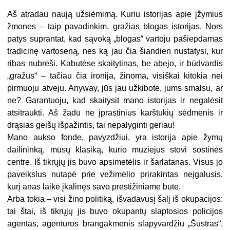
Aš atradau naują užsiėmimą. Kuriu istorijas apie įžymius
žmones – taip pavadinkim, gražias blogas istorijas. Nors
patys suprantat, kad sąvoką „blogas“ vartoju pašiepdamas
tradicinę vartoseną, nes ką jau čia šiandien nustatysi, kur
ribas nubrėši. Kabutėse skaitytinas, be abejo, ir būdvardis
„gražus“ – tačiau čia ironija, žinoma, visiškai kitokia nei
pirmuoju atveju. Anyway, jūs jau užkibote, jums smalsu, ar
ne? Garantuoju, kad skaitysit mano istorijas ir negalėsit
atsitraukti. Aš žadu ne įprastinius karštukių sėdmenis ir
drąsias geišų išpažintis, tai nepalyginti geriau!
Mano aukso fonde, pavyzdžiui, yra istorija apie žymų
dailininką, mūsų klasiką, kurio muziejus stovi sostinės
centre. Iš tikrųjų jis buvo apsimetėlis ir šarlatanas. Visus jo
paveikslus nutapė prie vežimėlio prirakintas neįgalusis,
kurį anas laikė įkalinęs savo prestižiniame bute.
Arba tokia – visi žino politiką, išvadavusį šalį iš okupacijos:
tai štai, iš tikrųjų jis buvo okupantų slaptosios policijos
agentas, agentūros brangakmenis slapyvardžiu „Šustras“,