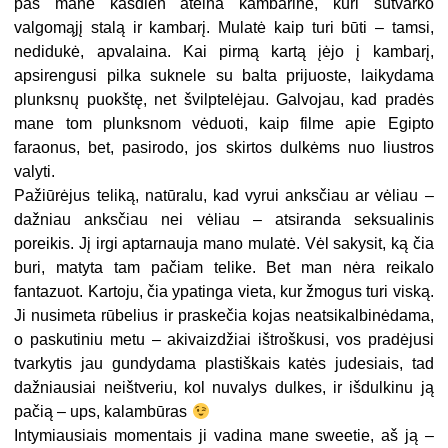
pas mane kasdien ateina kambarinė, kuri sutvarko
valgomąjį stalą ir kambarį. Mulatė kaip turi būti – tamsi,
nedidukė, apvalaina. Kai pirmą kartą įėjo į kambarį,
apsirengusi pilka suknele su balta prijuoste, laikydama
plunksnų puokštę, net švilptelėjau. Galvojau, kad pradės
mane tom plunksnom vėduoti, kaip filme apie Egipto
faraonus, bet, pasirodo, jos skirtos dulkėms nuo liustros
valyti.
Pažiūrėjus teliką, natūralu, kad vyrui anksčiau ar vėliau –
dažniau anksčiau nei vėliau – atsiranda seksualinis
poreikis. Jį irgi aptarnauja mano mulatė. Vėl sakysit, ką čia
buri, matyta tam pačiam telike. Bet man nėra reikalo
fantazuot. Kartoju, čia ypatinga vieta, kur žmogus turi viską.
Ji nusimeta rūbelius ir praskečia kojas neatsikalbinėdama,
o paskutiniu metu – akivaizdžiai ištroškusi, vos pradėjusi
tvarkytis jau gundydama plastiškais katės judesiais, tad
dažniausiai neištveriu, kol nuvalys dulkes, ir išdulkinu ją
pačią – ups, kalambūras
Intymiausiais momentais ji vadina mane sweetie, aš ją –