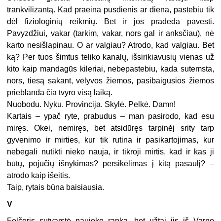
trankvilizantą. Kad praeina pusdienis ar diena, pastebiu tik
dėl fiziologinių reikmių. Bet ir jos pradeda pavesti.
Pavyzdžiui, vakar (tarkim, vakar, nors gal ir anksčiau), nė
karto nesišlapinau. O ar valgiau? Atrodo, kad valgiau. Bet
ką? Per tuos šimtus teliko kanalų, išsirikiavusių vienas už
kito kaip mandagūs kileriai, nebepastebiu, kada sutemsta,
nors, tiesą sakant, vėlyvos žiemos, pasibaigusios žiemos
prieblanda čia tvyro visą laiką.
Nuobodu. Nyku. Provincija. Skylė. Pelkė. Damn!
Kartais – ypač ryte, prabudus – man pasirodo, kad esu
miręs. Okei, nemiręs, bet atsidūręs tarpinėj srity tarp
gyvenimo ir mirties, kur tik rutina ir pasikartojimas, kur
nebegali nutikti nieko nauja, ir tikroji mirtis, kad ir kas ji
būtų, pojūčių išnykimas? persikėlimas į kitą pasaulį? –
atrodo kaip išeitis.
Taip, rytais būna baisiausia.
V
Felčeris sutvarstė naujoko ranką, bet užtai jis iš Varno