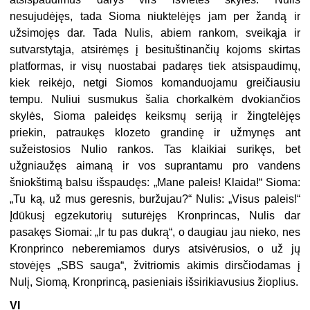
nesujudėjęs, tada Sioma niuktelėjęs jam per žandą ir
užsimojęs dar. Tada Nulis, abiem rankom, sveikąja ir
sutvarstytąja, atsirėmęs į besituštinančių kojoms skirtas
platformas, ir visų nuostabai padaręs tiek atsispaudimų,
kiek reikėjo, netgi Siomos komanduojamu greičiausiu
tempu. Nuliui susmukus šalia chorkalkėm dvokiančios
skylės, Sioma paleidęs keiksmų seriją ir žingtelėjęs
priekin, patraukęs klozeto grandinę ir užmynęs ant
sužeistosios Nulio rankos. Tas klaikiai surikęs, bet
užgniaužęs aimaną ir vos suprantamu pro vandens
šniokštimą balsu išspaudęs: „Mane paleis! Klaida!“ Sioma:
„Tu ką, už mus geresnis, buržujau?“ Nulis: „Visus paleis!“
Įdūkusį egzekutorių suturėjęs Kronprincas, Nulis dar
pasakęs Siomai: „Ir tu pas dukrą“, o daugiau jau nieko, nes
Kronprinco neberemiamos durys atsivėrusios, o už jų
stovėjęs „SBS sauga“, žvitriomis akimis dirsčiodamas į
Nulį, Siomą, Kronprincą, pasieniais išsirikiavusius žioplius.
VI