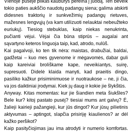
Vienoje pusėje pilkas kauburys pereina į juodą. Ten beveik
tokio paties aukščio naudotų padangų siena; galima atskirti
didesnes traktorių ir sunkvežimių padangų rietuves,
mažesnes lengvųjų (va kam utilizuoti nelauktai nebeužteko
euriukų). Tiesiog stebuklas, kaip niekas nenukrinta,
pučianti vėjui. Vėjai čia būna stiprūs – augalai ant
sąvartyno keteros linguoja taip, kad, atrodo, nulūš.
Kai pagalvoji, ko ten tik nėra: maistas, drabužiai, baldai,
gadžetai – kuo mes gyvenome ir mėgavomės, dabar guli
kaip kareiviai broliškame kape, neveikiantys, suirę,
supresuoti. Didelė klaida manyti, kad praeitis dingo,
pasiliko kažkur prisiminimuose ir nuotraukose – ne, ji čia,
va jos daiktiniai įrodymai. Kiek jų daug ir kokie jie šlykštūs.
Anyway. Kitas momentas: kur jie šiandien meta šiukšles?
Bele kur? kitoj pastato pusėj? tiesiai mums ant galvų? Ė,
žalieji kairieji pažangieji, kur jūs dingot? Kur jūsų pilietinis
aktyvumas – aptingot, slapčia prisiriję kiaulienos? ar dėl
kažko peršikot?
Kaip pasityčiojimas jau ima atrodyti ir numerio komfortas.