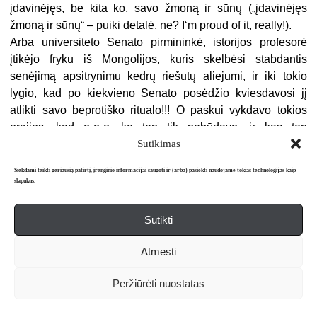
įdavinėjęs, be kita ko, savo žmoną ir sūnų („įdavinėjęs
žmoną ir sūnų“ – puiki detalė, ne? I‘m proud of it, really!).
Arba universiteto Senato pirmininkė, istorijos profesorė
įtikėjo fryku iš Mongolijos, kuris skelbėsi stabdantis
senėjimą apsitrynimu kedrų riešutų aliejumi, ir iki tokio
lygio, kad po kiekvieno Senato posėdžio kviesdavosi jį
atlikti savo beprotiško ritualo!!! O paskui vykdavo tokios
orgijos, kad o-o-o, ko ten tik nebūdavo, ir kas ten
Sutikimas
nedalyvaudavo, o-o! Įkalęs porto, kurį iš visų gėrimų
labiausiai preferavo, Čingischano ainis tiesiog pražysdavo
Siekdami teikti geriausią patirtį, įrenginio informacijai saugoti ir (arba) pasiekti naudojame tokias technologijas kaip
ir atskleisdavo išskirtines savo seksualines galias. Jam
slapukus.
būdavo vieni niekai padaryti septynias vienu smūgiu (o dar
geriau – septynis).
Sutikti
Arba Nepriklausomybės tėvo istorijos tęsinys: iš tikrųjų šis
politikas bendradarbiavo su okupacine valdžia visiškai
Atmesti
sąmoningai ir suvokdamas riziką. Ir tai pasiteisino, nes kaip
neva agentas jis maustė slaptąją policiją, rašydamas iš
Peržiūrėti nuostatas
dalies teisingus, bet klaidinančia kryptimi nuvedančius
agentūrinius pranešimus. Maža to, jis sugebėjo patraukti