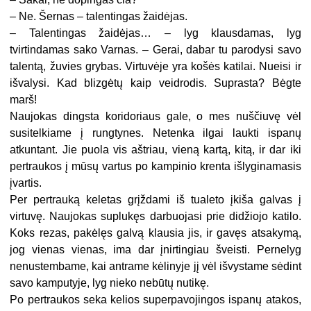
– Ne. Šernas – talentingas žaidėjas.
– Talentingas žaidėjas… – lyg klausdamas, lyg
tvirtindamas sako Varnas. – Gerai, dabar tu parodysi savo
talentą, žuvies grybas. Virtuvėje yra košės katilai. Nueisi ir
išvalysi. Kad blizgėtų kaip veidrodis. Suprasta? Bėgte
marš!
Naujokas dingsta koridoriaus gale, o mes nuščiuvę vėl
susitelkiame į rungtynes. Netenka ilgai laukti ispanų
atkuntant. Jie puola vis aštriau, vieną kartą, kitą, ir dar iki
pertraukos į mūsų vartus po kampinio krenta išlyginamasis
įvartis.
Per pertrauką keletas grįždami iš tualeto įkiša galvas į
virtuvę. Naujokas suplukęs darbuojasi prie didžiojo katilo.
Koks rezas, pakėlęs galvą klausia jis, ir gavęs atsakymą,
jog vienas vienas, ima dar įnirtingiau šveisti. Pernelyg
nenustembame, kai antrame kėlinyje jį vėl išvystame sėdint
savo kamputyje, lyg nieko nebūtų nutikę.
Po pertraukos seka kelios superpavojingos ispanų atakos,