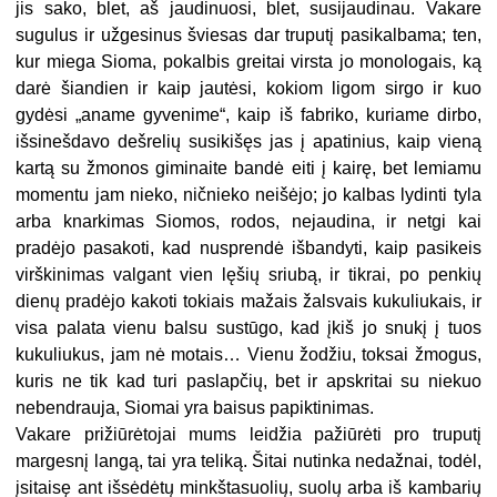
jis sako, blet, aš jaudinuosi, blet, susijaudinau. Vakare
sugulus ir užgesinus šviesas dar truputį pasikalbama; ten,
kur miega Sioma, pokalbis greitai virsta jo monologais, ką
darė šiandien ir kaip jautėsi, kokiom ligom sirgo ir kuo
gydėsi „aname gyvenime“, kaip iš fabriko, kuriame dirbo,
išsinešdavo dešrelių susikišęs jas į apatinius, kaip vieną
kartą su žmonos giminaite bandė eiti į kairę, bet lemiamu
momentu jam nieko, ničnieko neišėjo; jo kalbas lydinti tyla
arba knarkimas Siomos, rodos, nejaudina, ir netgi kai
pradėjo pasakoti, kad nusprendė išbandyti, kaip pasikeis
virškinimas valgant vien lęšių sriubą, ir tikrai, po penkių
dienų pradėjo kakoti tokiais mažais žalsvais kukuliukais, ir
visa palata vienu balsu sustūgo, kad įkiš jo snukį į tuos
kukuliukus, jam nė motais… Vienu žodžiu, toksai žmogus,
kuris ne tik kad turi paslapčių, bet ir apskritai su niekuo
nebendrauja, Siomai yra baisus papiktinimas.
Vakare prižiūrėtojai mums leidžia pažiūrėti pro truputį
margesnį langą, tai yra teliką. Šitai nutinka nedažnai, todėl,
įsitaisę ant išsėdėtų minkštasuolių, suolų arba iš kambarių