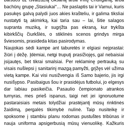
bachūrų grupę „Stasiukai“… Ne paslaptis tai ir Varnui, kuris
pasukęs galvą palydi juos akies krašteliu, ir galima tiksliai
nustatyti tą akimirką, kai taria sau – lai, šitie salagos
supranta muziką, ir sugrįžta pas ekraną, kur trykšta
kibirkščių čiurkšlės, o stiklinės scenos grindys mirga
šviesomis, prasideda kitas pasirodymas.
Naujokas sėdi kampe ant taburetės ir elgiasi neįprastai:
žiūri į dėžę. Įdėmiai, netgi truputį prasižiojęs, gal nebaisiai
įsijautęs, bet tikrai smalsiai. Per reklaminę pertrauką su
visais nušlepsi į sanitarinį mazgą pamyžti, grįžęs vėl užima
vietą kampe. Kai visi nusižvengia iš Samo bajerio, jis irgi
nusišypso. Pasibaigus šou ir prasidėjus futbolui, jo elgesys
dar labiau pasikeičia. Pasaulio čempionato atrankos
turnyras, mes prieš ispanus, taigi net jei ignoruotume
pastaraisiais metais tolydžiai prastėjantį mūsų rinktinės
žaidimą, pergalės tikimybė nulinė. Taip nusiteikę ir
spoksome į stambiu planu rodomas pustuštes tribūnas ir
nauja uniforma apsigerbusią mūsų vienuolikę. Kažkuris