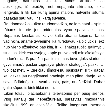
pagalve, natūralios škotiškos vilnos antklodė. Ja
apsiklojęs, iš pradžių net nepajuntu skirtumo, tokia
lengvutė. Ir tik kai kūną apima maloni, netvanki šiluma,
pasakau sau: vau, ir šį kartą suveikė.
Raudonmedžio – tikro raudonmedžio, ne laminato! – spinta
rūbams ir prie jos priderintas vyno spalvos kilimas.
Supamas krėslas su kalvio kalta atrama kojoms. Tame,
vadinkim, aname gyvenime, kai turėdavau kaip ciuckis lėkti
nuo vieno užsakovo pas kitą, ir iki išnaktų ruošti galimybių
studijas, kiek esu svajojęs apie pusvalandį minkštakrėslyje
po toršeru… Iš pradžių pasiteisinimas buvo „toks startuolių
gyvenimas“, paskui „agresyvi plėtros strategija“, paskui ar
tuo pat metu – „greičiau išmokėsiu paskolas“. Ir tik dabar,
kai viskas jau negrįžtamai praeityje, man pilnai daėjo, kaip
save išdūrinėjau – svarbiausia, pats, nuoširdžiai. Dabar
galiu sūpuotis kiek tiktai noriu.
Eikim toliau: plačiaekranis televizorius per pusę sienos.
Visų kanalų dar neperžiūrėjau, parašytas rinkodarinis
skaičius, 999 ar atvirkščiai. Telike integruoto interneto