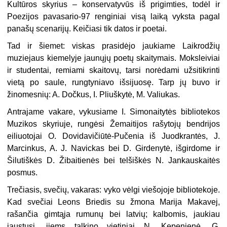
Kultūros skyrius – konservatyvūs iš prigimties, todėl ir
Poezijos pavasario-97 renginiai visą laiką vyksta pagal
panašų scenarijų. Keičiasi tik datos ir poetai.
Tad ir šiemet: viskas prasidėjo jaukiame Laikrodžių
muziejaus kiemelyje jaunųjų poetų skaitymais. Moksleiviai
ir studentai, remiami skaitovų, tarsi norėdami užsitikrinti
vietą po saule, rungtyniavo išsijuosę. Tarp jų buvo ir
žinomesnių: A. Dočkus, I. Pliuškytė, M. Valiukas.
Antrajame vakare, vykusiame I. Simonaitytės bibliotekos
Muzikos skyriuje, rungėsi Žemaitijos rašytojų bendrijos
eiliuotojai O. Dovidavičiūtė-Pučenia iš Juodkrantės, J.
Marcinkus, A. J. Navickas bei D. Girdenytė, išgirdome ir
Šilutiškės D. Žibaitienės bei telšiškės N. Jankauskaitės
posmus.
Trečiasis, svečių, vakaras: vyko vėlgi viešojoje bibliotekoje.
Kad svečiai Leons Briedis su žmona Marija Makavej,
rašančia gimtąja rumunų bei latvių; kalbomis, jaukiau
jaustųsi, jiems talkino vietiniai N. Kepenienė, G.