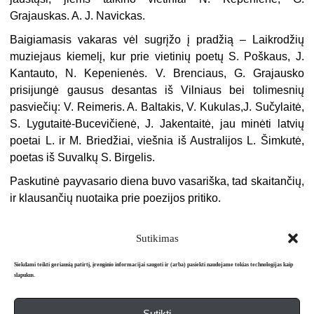
Grajauskas. A. J. Navickas.
Baigiamasis vakaras vėl sugrįžo į pradžią – Laikrodžių
muziejaus kiemelį, kur prie vietinių poetų S. Poškaus, J.
Kantauto, N. Kepenienės. V. Brenciaus, G. Grajausko
prisijungė gausus desantas iš Vilniaus bei tolimesnių
pasviečių: V. Reimeris. A. Baltakis, V. Kukulas,J. Sučylaitė,
S. Lygutaitė-Bucevičienė, J. Jakentaitė, jau minėti latvių
poetai L. ir M. Briedžiai, viešnia iš Australijos L. Šimkutė,
poetas iš Suvalkų S. Birgelis.
Paskutinė payvasario diena buvo vasariška, tad skaitančių,
ir klausančių nuotaika prie poezijos pritiko.
Sutikimas
Siekdami teikti geriausią patirtį, įrenginio informacijai saugoti ir (arba) pasiekti naudojame tokias technologijas kaip
slapukus.
Sutikti