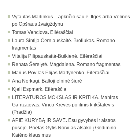
Vytautas Martinkus. Lapkričio saulė: Ilgės arba Vėlinės
po Opšraus žvaigždynu
Tomas Venclova. Eilėraščiai
Laura Sintija Černiauskaitė. Broliukas. Romano
fragmentas
Vitalija Pilipauskaitė-Butkienė. Eilėraščiai
Renata Šerelytė. Magdalena. Romano fragmentas
Marius Povilas Elijas Martynenko. Eilėraščiai
Ana Nerkagi. Baltoji elninė šiurė
Kjell Espmark. Eilėraščiai
LITERATŪROS MOKSLAS IR KRITIKA.
Mahiras
Gamzajevas. Vinco Krėvės politinis krikštatėvis
(Pradžia)
APIE KŪRYBĄ IR SAVE.
Esu gyvybės ir aistros
pusėje. Poetas Gytis Norvilas atsako į Gedimino
Kajėno klausimus