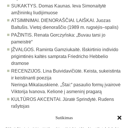
SUKAKTYS.
Domas Kaunas. Ieva Simonaitytė
amžininkų liudijimuose
ATSIMINIMAI. DIENORAŠČIAI. LAIŠKAI.
Juozas
Baltušis. Vietoj dienoraščio (1989 m. rugsėjis–spalis
)
PAŽINTIS.
Renata Gorczyńska: „Buvau tarsi jo
pameistrė“
ĮŽVALGOS.
Raminta Gamziukaitė. Išskirtinio individo
prigimtinės kaltės samprata Friedricho Hebbelio
dramose
RECENZIJOS.
Lina Buividavičiūtė. Keista, sukeistinta
ir keistinanti poezija
Neringa Mikalauskienė. „Štai:“ pasaulio formų įvairovė
Viktorija Ivanova. Kelionė į asmeninį pragarą
KULTŪROS AKCENTAI.
Jūratė Sprindytė. Rudens
rašytojas
Sutikimas
Atgal į archyvą