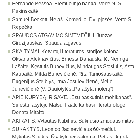
Fernando Pessoa. Piemuo ir jo banda. Vertė N. S.
Pukinskaitė
Samuel Beckett. Ne aš. Komedija. Dvi pjesės. Vertė S.
Repečka
SPAUDOS ATGAVIMO ŠIMTMEČIUI. Juozas
Girdzijauskas. Spaudą atgavus
SKAITYMAI. Ketvirtoji literatūros istorijos kolona.
Oksana Aleknavičius, Ernesta Danauskaitė, Neringa
Lašaitė, Kęstutis Bunevičius, Mindaugas Stasiulis, Asta
Kaupaitė, Milda Bunevičienė, Rita Tamošauskaitė,
Eugenijus Steiblys, Irma Jasulevičienė, Meilė
Junevičienė (V. Daujotytės „Parašyta moterų“)
APIE KŪRYBĄ IR SAVE. „Esu paskutinis mohikanas”.
Su estų rašytoju Matsu Traatu kalbasi literatūrologė
Donata Mitaitė
AKIRATIS. Vytautas Kubilius. Sukilusio žmogaus mitas
SUKAKTYS. Leonido Jacinevičiaus 60-mečiui.
Mykolas Sluckis. Išsakyti neišsakoma. Petras Dirgėla.