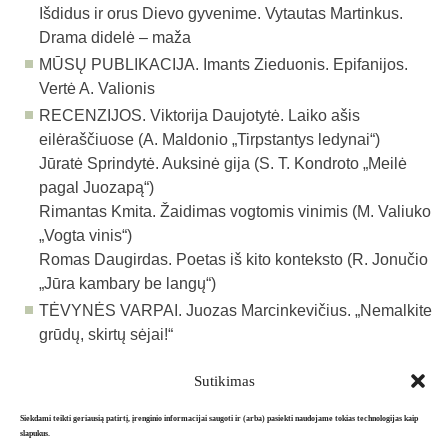
Išdidus ir orus Dievo gyvenime. Vytautas Martinkus.
Drama didelė – maža
MŪSŲ PUBLIKACIJA. Imants Zieduonis. Epifanijos.
Vertė A. Valionis
RECENZIJOS. Viktorija Daujotytė. Laiko ašis
eilėraščiuose (A. Maldonio „Tirpstantys ledynai“)
Jūratė Sprindytė. Auksinė gija (S. T. Kondroto „Meilė
pagal Juozapą“)
Rimantas Kmita. Žaidimas vogtomis vinimis (M. Valiuko
„Vogta vinis“)
Romas Daugirdas. Poetas iš kito konteksto (R. Jonučio
„Jūra kam­bary be langų“)
TĖVYNĖS VARPAI. Juozas Marcinkevičius. „Nemalkite
grūdų, skirtų sėjai!“
Sutikimas
Atgal į archyvą
Siekdami teikti geriausią patirtį, įrenginio informacijai saugoti ir (arba) pasiekti naudojame tokias technologijas kaip
slapukus.