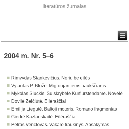
literatūros žurnalas
2004 m. Nr. 5–6
R
imvydas
Stankevičius. Noriu be eilės
Vytautas P. Bložė. Migruojantiems paukščiams
Mykolas Sluckis. Su skrybėle Kurfiurstendame. Novelė
Dovilė Zelčiūtė. Eilėraščiai
Emilija Liegutė. Baltoji moteris. Romano fragmentas
Giedrė Kazlauskaitė. Eilėraščiai
Petras Venclovas. Vakaro traukinys. Apsakymas