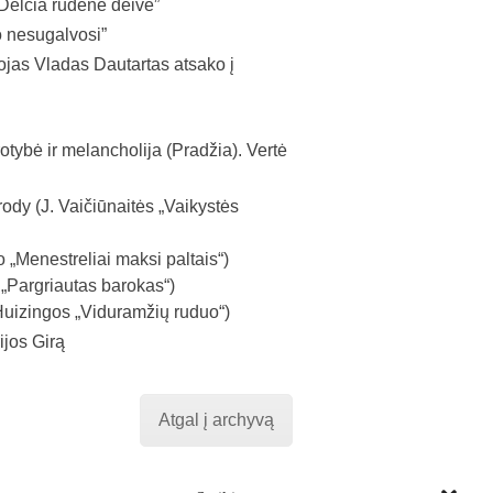
„Delčia rudenė deivė”
o nesugalvosi”
as Vladas Dautartas atsako į
tybė ir melancholija (Pradžia). Vertė
dy (J. Vaičiūnaitės „Vaikystės
„Menestreliai maksi paltais“)
„Pargriautas barokas“)
 Huizingos „Viduramžių ruduo“)
jos Girą
Atgal į archyvą