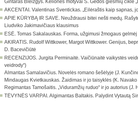
Gintaras Bleizgys. Kelionės motyvai S. Gedos giesmių cikle 
AKCENTAI. Valentinas Sventickas. „Eilėraštis kaip sapnas, j
APIE KŪRYBĄ IR SAVE. Neuždrausi bitei nešti medų. Rašytoj
Liudviko Jakimavičiaus klausimus
ESĖ. Tomas Sakalauskas. Forma, užgimusi žmogaus gelmėj
AKIRATIS. Rudolf Wittkower, Margot Wittkower. Genijus, bepro
D. Bacevičiūtė
RECENZIJOS. Jurgita Perminaitė. Vaičiūnaitė vaikystės veidro
veidrody“)
Almantas Samalavičius. Novelės romano šešėlyje (J. Kunčino 
Mindaugas Kvietkauskas. Žaidimas ir jo taisyklės (K. Navako 
Regimantas Tamošaitis. „Viduramžių ruduo“ ir jo autorius (J.
TĖVYNĖS VARPAI. Algimantas Baltakis. Palydint Vytautą Siri