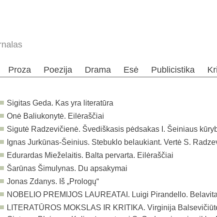
rnalas
Proza
Poezija
Drama
Esė
Publicistika
Kr
Sigitas Geda. Kas yra literatūra
Onė Baliukonytė. Eilėraščiai
Sigutė Radzevičienė. Švediškasis pėdsakas I. Šeiniaus kūry
Ignas Jurkūnas-Šeinius. Stebuklo belaukiant. Vertė S. Radze
Edurardas Mieželaitis. Balta pervarta. Eilėraščiai
Šarūnas Šimulynas. Du apsakymai
Jonas Zdanys. Iš „Prologų“
NOBELIO PREMIJOS LAUREATAI. Luigi Pirandello. Belavita. 
LITERATŪROS MOKSLAS IR KRITIKA. Virginija Balsevičiūtė.