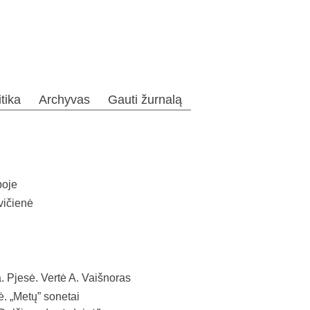
itika
Archyvas
Gauti žurnalą
boje
vičienė
Pjesė. Vertė A. Vaišnoras
 „Metų” sonetai