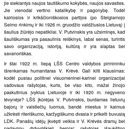
jie siekiantys naujos tautiškumo kokybės, naujos savasties.
Jie vienodai vertino katalikybę ir pagonybę. Todėl
kairiosios ir krikščioniškosios partijos (po Steigiamojo
Seimo rinkimų ir iki 1926 m. gruodžio valdžiusios Lietuvą) į
šaulius žiūrėjo nepatikliai. V. Putvinskis yra užsiminęs, kad
šauliškumas yra pasaulinis reiškinys, labai senas, turintis
savo organizaciją, istoriją, kultūrą ir yra slaptas bei
savanoriškas.
Ir štai 1922 m. liepą LŠS Centro valdybos pirmininku
išrenkamas humanitaras V. Krėvė. Gali kilti klausimas:
kodėl pusiau politinei visuomeninei-karinei organizacijai
vadovaus rašytojas, kuris, be viso kito, mažai žinojo
paskutinius įvykius Lietuvoje ir iki 1920 m. negyveno
tėvynėje? LŠS įkūrėjas V. Putvinskis, burdamas lietuvių
bajorų ir valstiečių luomus, bandė miestus ir kaimus
užkrėsti riteriškumo, karžygiškumo dvasia ir prikelti buvusią
LDK. Panašių idėjų įkvėpti veikia ir V. Krėvės dramų bei
padavimų didvyriškieji herojai: rašytojas išaukštino