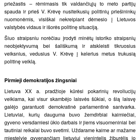
priežastis – rėmimasis tik valdančiųjų to meto partijų
spauda ir prieš V. Krėvę nusiteikusių politinių priešininkų
nuomonėmis, visiškai nekreipiant dėmesio į Lietuvos
valstybės vidaus ir išorės politinę situaciją.
Šiuo straipsniu norėčiau įrodyti minėtų istoriko straipsnių
neobjektyvumą bei šališkumą ir atskleisti tikruosius
veiksnius, vedusius V. Krėvę į kelerius metus trukusią
politinę veiklą.
Pirmieji demokratijos žingsniai
Lietuva XX a. pradžioje kūrėsi pokarinių revoliucijų
veikiama, kai visur skambėjo laisvės šūkiai, o šią laisvę
galėjo garantuoti demokratinė parlamentinė santvarka.
Lietuviai, kurių dauguma buvo žemdirbiai kaimiečiai,
gyveno versdamiesi ūkio darbais ir jiems visuomeniniai bei
tautiniai reikalai buvo svetimi. Uždarame kaime ar mažame
miestelyje gyvenančiam lietuviui vienintelis žiburėlis jo