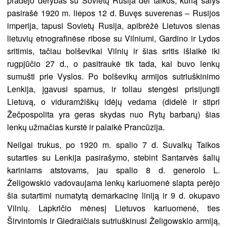
pradėjo derybas su Sovietų Rusija dėl taikos, kurią šalys
pasirašė 1920 m. liepos 12 d. Buvęs suverenas – Rusijos
imperija, tapusi Sovietų Rusija, apibrėžė Lietuvos sienas
lietuvių etnografinėse ribose su Vilniumi, Gardino ir Lydos
sritimis, tačiau bolševikai Vilnių ir šias sritis išlaikė iki
rugpjūčio 27 d., o pasitraukė tik tada, kai buvo lenkų
sumušti prie Vyslos. Po bolševikų armijos sutriuškinimo
Lenkija, įgavusi sparnus, ir toliau stengėsi prisijungti
Lietuvą, o viduramžiškų idėjų vedama (didelė ir stipri
Žečpospolita yra geras skydas nuo Rytų barbarų) šias
lenkų užmačias kurstė ir palaikė Prancūzija.
Neilgai trukus, po 1920 m. spalio 7 d. Suvalkų Taikos
sutarties su Lenkija pasirašymo, stebint Santarvės šalių
kariniams atstovams, jau spalio 8 d. generolo L.
Żeligowskio vadovaujama lenkų kariuomenė slapta perėjo
šia sutartimi numatytą demarkacinę liniją ir 9 d. okupavo
Vilnių. Lapkričio mėnesį Lietuvos kariuomenė, ties
Širvintomis ir Giedraičiais sutriuškinusi Żeligowskio armiją,