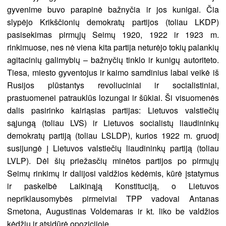
gyvenime buvo parapinė bažnyčia ir jos kunigai. Čia
slypėjo Krikščionių demokratų partijos (toliau LKDP)
pasisekimas pirmųjų Seimų 1920, 1922 ir 1923 m.
rinkimuose, nes nė viena kita partija neturėjo tokių palankių
agitacinių galimybių – bažnyčių tinklo ir kunigų autoriteto.
Tiesa, miesto gyventojus ir kaimo samdinius labai veikė iš
Rusijos plūstantys revoliuciniai ir socialistiniai,
prastuomenei patrauklūs lozungai ir šūkiai. Ši visuomenės
dalis pasirinko kairiąsias partijas: Lietuvos valstiečių
sąjungą (toliau LVS) ir Lietuvos socialistų liaudininkų
demokratų partiją (toliau LSLDP), kurios 1922 m. gruodį
susijungė į Lietuvos valstiečių liaudininkų partiją (toliau
LVLP). Dėl šių priežasčių minėtos partijos po pirmųjų
Seimų rinkimų ir dalijosi valdžios kėdėmis, kūrė įstatymus
ir paskelbė Laikinąją Konstituciją, o Lietuvos
nepriklausomybės pirmeiviai TPP vadovai Antanas
Smetona, Augustinas Voldemaras ir kt. liko be valdžios
kėdžių ir atsidūrė opozicijoje.