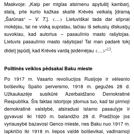
Maskvoje: „Kaip per miglas atsimenu apytuštį kambarį,
stalą, prie kurio kažkas skaitė Krėvės veikalą [dramą
„Šarūnas“ –
V. T.
]. <…> Lietuviškai tada dar silpnai
mokėjau, tai ne viską supratau, tačiau iš sekusių diskusijų
suvokiau, kad autorius – pasaulinio masto rašytojas.
Lietuvis pasaulinio masto rašytojas! Tai man padarė tokį
13
didelį įspūdį, kad Krėvės vardą įsidėmėjau <…>“
.
Politinės veiklos pėdsakai Baku mieste
Po 1917 m. Vasario revoliucijos Rusijoje ir vėlesnio
bolševikų Spalio perversmo, 1918 m. gegužės 28 d.
Užkaukazėje susikūrė Azerbaidžano Demokratinė
Respublika. Šis faktas istorijoje įdomus tuo, kad tai pirmoji
demokratinė valstybė, atsiradusi islamo pasaulyje ir
gyvavusi iki 1920 m. balandžio 28 d. Pradžioje jos
vyriausybė bazavosi Genco mieste, nes Baku nuo 1917 m.
lapkričio iki 1918 m. liepos valdė bolševikai, vadinamoji