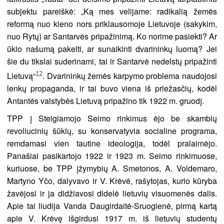
subjektu pareiškė: „Ką mes velijame: radikalią žemės
reformą nuo kieno nors priklausomoje Lietuvoje (sakykim,
nuo Rytų) ar Santarvės pripažinimą. Ko norime pasiekti? Ar
ūkio našumą pakelti, ar sunaikinti dvarininkų luomą? Jei
šie du tikslai suderinami, tai ir Santarvė nedelstų pripažinti
12
Lietuvą“
. Dvarininkų žemės karpymo problema naudojosi
lenkų propaganda, ir tai buvo viena iš priežasčių, kodėl
Antantės valstybės Lietuvą pripažino tik 1922 m. gruodį.
TPP į Steigiamojo Seimo rinkimus ėjo be skambių
revoliucinių šūkių, su konservatyvia socialine programa,
remdamasi vien tautine ideologija, todėl pralaimėjo.
Panašiai pasikartojo 1922 ir 1923 m. Seimo rinkimuose,
kuriuose, be TPP įžymybių A. Smetonos, A. Voldemaro,
Martyno Yčo, dalyvavo ir V. Krėvė, rašytojas, kurio kūryba
žavėjosi ir ja didžiavosi didelė lietuvių visuomenės dalis.
Apie tai liudija Vanda Daugirdaitė-Sruogienė, pirmą kartą
apie V. Krėvę išgirdusi 1917 m. iš lietuvių studentų