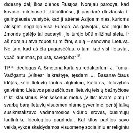
didesnę dalį šios dienos Rusijos. Norėjau parodyti, kad
kovose, mirtinose ir žūtbūtinėse, ji pasidarė didžiausia ir
galingiausia valstybė, kad ji atrėmė Azijos minias, kurioms
atsispirti negalėjo visa Europa. Aš galvojau, kad jeigu tie
žmonės galėjo tai padaryti, jie turėjo būti milžinai siela. Ir
aš norėjau atvaizduoti tų milžinų sielą – senovinę Lietuvą.
Ne tam, kad aš čia pagarsėčiau, o tam, kad visi lietuviai,
18
ypač jaunimas, pajustų savigarbą“
.
TPP ideologas A. Smetona kartu su redaktoriumi J. Tumu-
Vaižgantu „Vilties“ laikraštyje, tęsdami J. Basanavičiaus
idėjas, kėlė lietuvių tautos atgimimo, kultūros, lietuvybės
gaivinimo Lietuvos pakraščiuose, lietuvių teisių bažnyčiose
ir kt. klausimus. Per šešerius metus „Viltis“ išvarė platų ir
svarbų barą lietuvių visuomeniniame gyvenime, per šį laiką
susikristalizavo vadinamosios vidurio srovės, būsimųjų
tautininkų ideologijos pagrindai. Kai kitos partijos savo
veiklą vykdė skaldydamos visuomenę socialiniu ar religiniu