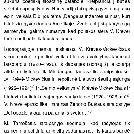
sukuria poetišką filosofinę parabolę, kreipiančią į būties
slėpinių apmąstymus. Nuo studijų laikų visą gyvenimą rašo
epinį veikalą Biblijos tema „Dangaus ir žemės sūnūs“, kurį
išleidžia gyvendamas Amerikoje. Žvelgiant į šią kūrybingą
asmenybę, galima numanyti, kad politikos sfera V. Krėvei
turėjo būti pats tikriausias liūnas.
Istoriografijoje menkai atskleista V. Krėvės-Mickevičiaus
visuomeninė ir politinė veikla Lietuvos valstybės kūrimosi
laikotarpiu (1920–1926). Iš dabarties istorikų šį laikotarpį
atidžiau tyrinėjo tik Mindaugas Tamošaitis straipsniuose:
„V. Krėvė-Mickevičius ir nepolitinė Lietuvos šaulių sąjunga
1
(1922–1924)“
ir „Seimo veiksnys V. Krėvės-Mickevičiaus ir
2
Lietuvių tautininkų sąjungos santykiuose (1920–1926 m.)“
.
V. Krėvė epizodiškai minimas Zenono Butkaus straipsnyje
3
„Jei opozicija gauna paramą iš svetur…“
M. Tamošaitis straipsnyje įrodinėja, kad rašytojas tik
asmeninių politinių ambicijų vedamas net tris kartus bandė