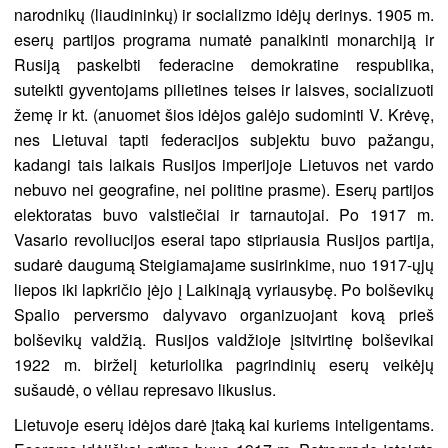
narodnikų (liaudininkų) ir socializmo idėjų derinys. 1905 m.
eserų partijos programa numatė panaikinti monarchiją ir
Rusiją paskelbti federacine demokratine respublika,
suteikti gyventojams pilietines teises ir laisves, socializuoti
žemę ir kt. (anuomet šios idėjos galėjo sudominti V. Krėvę,
nes Lietuvai tapti federacijos subjektu buvo pažangu,
kadangi tais laikais Rusijos imperijoje Lietuvos net vardo
nebuvo nei geografine, nei politine prasme). Eserų partijos
elektoratas buvo valstiečiai ir tarnautojai. Po 1917 m.
Vasario revoliucijos eserai tapo stipriausia Rusijos partija,
sudarė daugumą Steigiamajame susirinkime, nuo 1917-ųjų
liepos iki lapkričio įėjo į Laikinąją vyriausybę. Po bolševikų
Spalio perversmo dalyvavo organizuojant kovą prieš
bolševikų valdžią. Rusijos valdžioje įsitvirtinę bolševikai
1922 m. birželį keturiolika pagrindinių eserų veikėjų
sušaudė, o vėliau represavo likusius.
Lietuvoje eserų idėjos darė įtaką kai kuriems inteligentams.