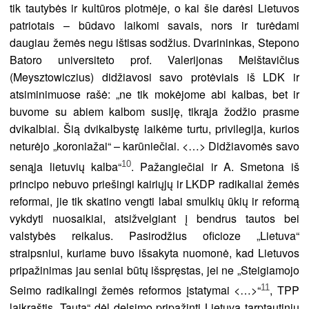
tik tautybės ir kultūros plotmėje, o kai šie darėsi Lietuvos
patriotais – būdavo laikomi savais, nors ir turėdami
daugiau žemės negu ištisas sodžius. Dvarininkas, Stepono
Batoro universiteto prof. Valerijonas Meištavičius
(Meysztowiczius) didžiavosi savo protėviais iš LDK ir
atsiminimuose rašė: „ne tik mokėjome abi kalbas, bet ir
buvome su abiem kalbom susiję, tikrąja žodžio prasme
dvikalbiai. Šią dvikalbystę laikėme turtu, privilegija, kurios
neturėjo „koroniažai“ – karūniečiai. <…> Didžiavomės savo
10
senąja lietuvių kalba“
. Pažangiečiai ir A. Smetona iš
principo nebuvo priešingi kairiųjų ir LKDP radikaliai žemės
reformai, jie tik skatino vengti labai smulkių ūkių ir reformą
vykdyti nuosaikiai, atsižvelgiant į bendrus tautos bei
valstybės reikalus. Pasirodžius oficioze „Lietuva“
straipsniui, kuriame buvo išsakyta nuomonė, kad Lietuvos
pripažinimas jau seniai būtų išspręstas, jei ne „Steigiamojo
11
Seimo radikalingi žemės reformos įstatymai <…>“
, TPP
laikraštis „Tauta“ dėl delsimo pripažinti Lietuvą tarptautiniu