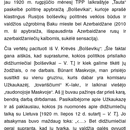
jau 1920 m. rugpjūčio mėnesį TPP laikraštyje „Tauta“
paskelbė politinę apybraižą „Bolševikai“, kurioje aprašė
klastingus Rusijos bolševikų politinės veiklos būdus ir
valdžios užgrobimą Baku mieste bei Azerbaidžane (2010
m. ši apybraiža, išspausdinta Azerbaidžane rusų ir
azerbaidžaniečių kalbomis, sukėlė sensaciją).
Čia vertėtų pacituoti iš V. Krėvės „Bolševikų“: „Šie faktai
gana aiškūs, kad suprastume, kokios politikos prisilaiko
didžiumiečiai [bolševikai – V. T.] ir kiek galime tikėti jų
žodžiais, o ne darbais. Būnant Maskvoje, man prisiėjo
susitikti su vienu gruzinu, kuris dabar yra komisaru
Užkaukazėj, „tovariščiumi“ K–lakr., ir laikinai viešėjo
„raudonojoje Maskvoje“. Aš jį buvau pažinęs dar prieš karą,
bendrą darbą dirbdamas. Pasikalbėjome apie Užkaukazę
ir aš paklausiau, kokios jis nuomonės apie didžiumiečių
taiką su Lietuva [1920 m. liepos 12 d. sutartį –
V. T.
]. Jo
atsakymas buvo maždaug toks: „<…> Bet didžiumiečiai
gerai supranta, kad jų tvarka, jų valdžia galės gyvuoti