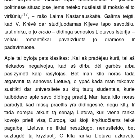
politinėse situacijose jiems neteko nusileisti iš mokslo elito
17
viršūnių“
, – rašo Laima Kastanauskaitė. Galima teigti,
kad V. Krėvė dar studijuodamas Kijeve tapo savotišku
tautininku, o jo
credo
– didinga senosios Lietuvos istorija –
vėliau romantiškai pavaizduota jo dramose ir
padavimuose.
Apie tai byloja pats klasikas: „Kai aš pradėjau kurti, tai aš
niekados negalvojau, kad aš dirbu dėl garbės arba
pasižymėti kaip rašytojas. Bet man kilo noras tada
atgaivinti tą senovės Lietuvą, o ypač kada man tekdavo
susitikti dar universitete su kitų tautų studentais, kurie
kalbėdavo apie savo didingą praeitį. Man tada kilo noras
parodyti, kad mūsų praeitis yra didingesnė, negu kitų. Ir
tada norėjau atkurti tą senąją Lietuvą, kuri viena ranka
kovojo prieš visą Europą, kai šioji kryžiuočiams teikė
pagalbą. Lietuva ne tiktai nesužlugo, nenusileido, bet
sužlugdė tą kryžiuotį. O kita ranka Lietuva užkovojo