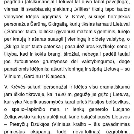
pagrindu (atsikuriančiai Lietuvai tai buvo labai pavojinga),
vienas iš svarbiausių siekiamų „Vilties“ tikslų tapo tautos
vienybės idėjos ugdymas. V. Krėvė, sukūręs herojiškus
personažus Šarūną, Skirgailą, kurių tikslas tarnauti Lietuvai
(„Šarūne“ tauta, idiliškai gyvenusi mažomis gentimis, turėjo
per kraują ir ašaras suaugti į vieningą ir didelę valstybę, o
„Skirgailoje“ tauta patenka į pasaulėžiūros kryžkelę: senoji
tikyba, kad ir kokia brangi širdžiai, nebegali padėti tautai
jos žūtbūtinėse grumtynėse dėl valstybingumo), degė
panašiomis idėjomis: atkurti vieningą ir stiprią Lietuvą – su
Vilniumi, Gardinu ir Klaipėda.
V. Krėvės sukurti personažai ir idėjos visu dramatiškumu
jam iškilo tikrovėje, kai 1920 m. gegužę jis grįžo į Lietuvą,
kur vyko Nepriklausomybės karai prieš Rusijos bolševikus,
o spalio–lapkričio mėn. ir lenkų generolo Lucjano
Żeligowskio karių siautėjimai, kurie baigėsi pusės Lietuvos
– Pietryčių Dzūkijos (Vilniaus krašto – šis pavadinimas
primestas okupantų, todėl nevartotinas) užgrobimu.