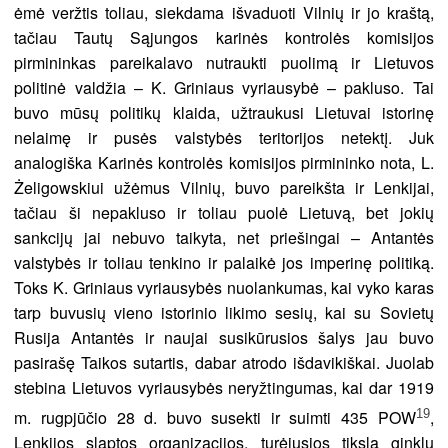
ėmė veržtis toliau, siekdama išvaduoti Vilnių ir jo kraštą,
tačiau Tautų Sąjungos karinės kontrolės komisijos
pirmininkas pareikalavo nutraukti puolimą ir Lietuvos
politinė valdžia – K. Griniaus vyriausybė – pakluso. Tai
buvo mūsų politikų klaida, užtraukusi Lietuvai istorinę
nelaimę ir pusės valstybės teritorijos netektį. Juk
analogiška Karinės kontrolės komisijos pirmininko nota, L.
Żeligowskiui užėmus Vilnių, buvo pareikšta ir Lenkijai,
tačiau ši nepakluso ir toliau puolė Lietuvą, bet jokių
sankcijų jai nebuvo taikyta, net priešingai – Antantės
valstybės ir toliau tenkino ir palaikė jos imperinę politiką.
Toks K. Griniaus vyriausybės nuolankumas, kai vyko karas
tarp buvusių vieno istorinio likimo sesių, kai su Sovietų
Rusija Antantės ir naujai susikūrusios šalys jau buvo
pasirašę Taikos sutartis, dabar atrodo išdavikiškai. Juolab
stebina Lietuvos vyriausybės neryžtingumas, kai dar 1919
19
m. rugpjūčio 28 d. buvo susekti ir suimti 435 POW
,
Lenkijos slaptos organizacijos, turėjusios tikslą ginklu