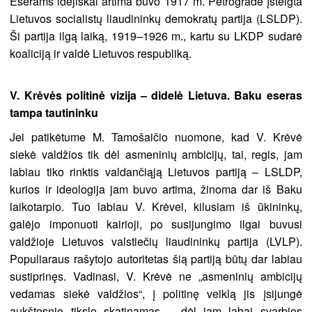
Eserams idėjiškai artima buvo 1917 m. Petrograde įsteigta
Lietuvos socialistų liaudininkų demokratų partija (LSLDP).
Ši partija ilgą laiką, 1919–1926 m., kartu su LKDP sudarė
koaliciją ir valdė Lietuvos respubliką.
V. Krėvės politinė vizija – didelė Lietuva. Baku eseras
tampa tautininku
Jei patikėtume M. Tamošaičio nuomone, kad V. Krėvė
siekė valdžios tik dėl asmeninių ambicijų, tai, regis, jam
labiau tiko rinktis valdančiąją Lietuvos partiją – LSLDP,
kurios ir ideologija jam buvo artima, žinoma dar iš Baku
laikotarpio. Tuo labiau V. Krėvei, kilusiam iš ūkininkų,
galėjo imponuoti kairioji, po susijungimo ilgai buvusi
valdžioje Lietuvos valstiečių liaudininkų partija (LVLP).
Populiaraus rašytojo autoritetas šią partiją būtų dar labiau
sustiprinęs. Vadinasi, V. Krėvė ne „asmeninių ambicijų
vedamas siekė valdžios“, į politinę veiklą jis įsijungė
aukštesnio tikslo skatinamas – dėl jam labai svarbios