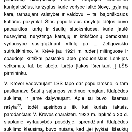
kunigaikščius, karžygius, kurie vertybe laikė šlovę, įgyjamą
kare, tarnaujant valstybei ir valdovui – tai bajoriškosios
kultūros požymiai. Šios populiaraus rašytojo idėjos buvo
patrauklios karių ir šaulių sluoksniuose, kurie jautė
nusivylimą neryžtinga kairiųjų ir krikščionių demokratų
vyriausybe susigrąžinant Vilnių po L. Żeligowskio
sutriuškinimo. V. Krėvė jau 1921 m. rudenį mitinguose ir
spaudoje kritiškai pasisakė apie grobuoniškus Lenkijos
veiksmus, tai, be abejo, turėjo įtakos išrenkant jį LŠS
pirmininku.
V. Krėvei vadovaujant LŠS tapo dar populiaresnė, o tam
pasitarnavo Šaulių sąjungos vaidmuo rengiant Klaipėdos
sukilimą ir jame dalyvaujant. Apie tai buvo išsamiai
22
rašyta
, todėl apsiribosiu tik kai kuriais faktais,
parodančiais V. Krėvės charakterį. 1922 m. lapkričio 20 d.
slaptame vyriausybės posėdyje, sprendžiant Klaipėdos
sukilimo klausimą, buvo nutarta, kad „jei įvykiai iššauktų