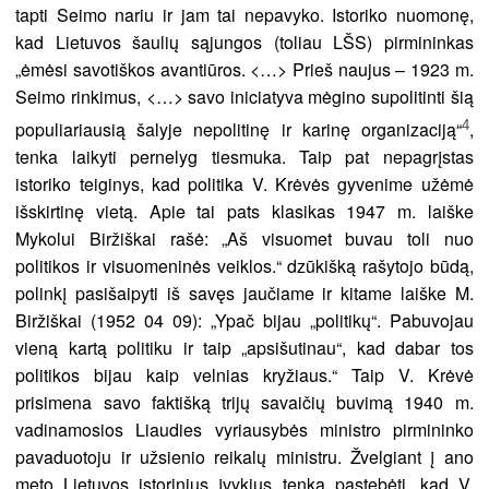
tapti Seimo nariu ir jam tai nepavyko. Istoriko nuomonę,
kad Lietuvos šaulių sąjungos (toliau LŠS) pirmininkas
„ėmėsi savotiškos avantiūros. <…> Prieš naujus – 1923 m.
Seimo rinkimus, <…> savo iniciatyva mėgino supolitinti šią
4
populiariausią šalyje nepolitinę ir karinę organizaciją“
,
tenka laikyti pernelyg tiesmuka. Taip pat nepagrįstas
istoriko teiginys, kad politika V. Krėvės gyvenime užėmė
išskirtinę vietą. Apie tai pats klasikas 1947 m. laiške
Mykolui Biržiškai rašė: „Aš visuomet buvau toli nuo
politikos ir visuomeninės veiklos.“ dzūkišką rašytojo būdą,
polinkį pasišaipyti iš savęs jaučiame ir kitame laiške M.
Biržiškai (1952 04 09): „Ypač bijau „politikų“. Pabuvojau
vieną kartą politiku ir taip „apsišutinau“, kad dabar tos
politikos bijau kaip velnias kryžiaus.“ Taip V. Krėvė
prisimena savo faktišką trijų savaičių buvimą 1940 m.
vadinamosios Liaudies vyriausybės ministro pirmininko
pavaduotoju ir užsienio reikalų ministru. Žvelgiant į ano
meto Lietuvos istorinius įvykius tenka pastebėti, kad V.