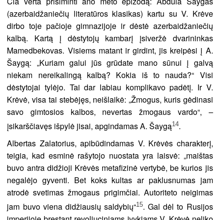
Čia verta prisiminti ano meto epizodą: Abdula Šaygas
(azerbaidžaniečių literatūros klasikas) kartu su V. Krėve
dirbo toje pačioje gimnazijoje ir dėstė azerbaidžaniečių
kalbą. Kartą į dėstytojų kambarį įsiveržė dvarininkas
Mamedbekovas. Visiems matant ir girdint, jis kreipėsi į A.
Šaygą: „Kuriam galui jūs grūdate mano sūnui į galvą
niekam nereikalingą kalbą? Kokia iš to nauda?“ Visi
dėstytojai tylėjo. Tai dar labiau komplikavo padėtį. Ir V.
Krėvė, visa tai stebėjęs, neišlaikė: „Žmogus, kuris gėdinasi
savo gimtosios kalbos, nevertas žmogaus vardo“, –
14
įsikarščiavęs išpylė jisai, apgindamas A. Šaygą
.
Albertas Zalatorius, apibūdindamas V. Krėvės charakterį,
teigia, kad esminė rašytojo nuostata yra laisvė: „maištas
buvo antra didžioji Krėvės metafizinė vertybė, be kurios jis
negalėjo gyventi. Bet koks kultas ar paklusnumas jam
atrodė svetimas žmogaus prigimčiai. Autoriteto neigimas
15
jam buvo viena didžiausių saldybių“
. Gal dėl to Rusijos
imperijoje bręstant revoliuciniams įvykiams V. Krėvė neliko