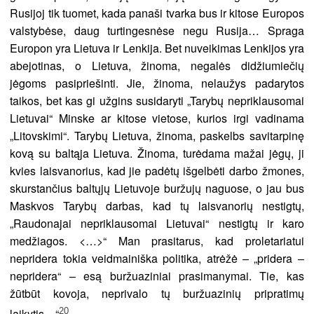
Rusijoj tik tuomet, kada panaši tvarka bus ir kitose Europos
valstybėse, daug turtingesnėse negu Rusija… Spraga
Europon yra Lietuva ir Lenkija. Bet nuveikimas Lenkijos yra
abejotinas, o Lietuva, žinoma, negalės didžiumiečių
jėgoms pasipriešinti. Jie, žinoma, nelaužys padarytos
taikos, bet kas gi užgins susidaryti „Tarybų nepriklausomai
Lietuvai“ Minske ar kitose vietose, kurios irgi vadinama
„Litovskimi“. Tarybų Lietuva, žinoma, paskelbs savitarpinę
kovą su baltąja Lietuva. Žinoma, turėdama mažai jėgų, ji
kvies laisvanorius, kad jie padėtų išgelbėti darbo žmones,
skurstančius baltųjų Lietuvoje buržujų naguose, o jau bus
Maskvos Tarybų darbas, kad tų laisvanorių nestigtų,
„Raudonajai nepriklausomai Lietuvai“ nestigtų ir karo
medžiagos. <…>“ Man prasitarus, kad proletariatui
nepridera tokia veidmainiška politika, atrėžė – „pridera –
nepridera“ – esą buržuaziniai prasimanymai. Tie, kas
žūtbūt kovoja, neprivalo tų buržuazinių pripratimų
20
laikytis…“