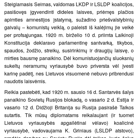
Steigiamasis Seimas, valdomas LKDP ir LSLDP koalicijos,
pasišovęs įgyvendinti dideles laisves, priėmęs plačios
apimties amnestijos įstatymą, sužadino priešvalstybinių
gaivalų – komunistų veiklą, o paleisti iš kalėjimų jie veikė
per profsąjungas. 1920 m. birželio 10 d. priimta Laikinoji
Konstitucija deklaravo parlamentinę santvarką, tikybos,
spaudos, žodžio, streikų, susirinkimų ir draugijų laisvę, o
mirties bausmę panaikino. Dėl komunistuojančių sluoksnių
sukeltų neramumų vyriausybė buvo priversta vėl įvesti
karinę padėtį, nes Lietuvos visuomenė nebuvo pribrendusi
naudotis laisvėmis.
Reikia pastebėti, kad 1920 m. sausio 16 d. Santarvės šalys
panaikino Sovietų Rusijos blokadą, o vasario 2 d. Estija ir
vasario 12 d. Didžioji Britanija su Rusija pasirašė Taikos
sutartis. Tik mūsų diplomatams reikalaujant (ir tuomet
Lietuvos vyriausybės apgailėtinai vėlavo) koalicinė
vyriausybė, vadovaujama K. Griniaus (LSLDP atstovo),