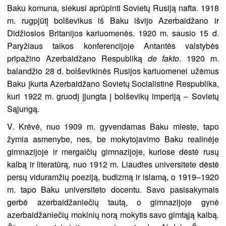
Baku komuna, siekusi aprūpinti Sovietų Rusiją nafta. 1918
m. rugpjūtį bolševikus iš Baku išvijo Azerbaidžano ir
Didžiosios Britanijos kariuomenės. 1920 m. sausio 15 d.
Paryžiaus taikos konferencijoje Antantės valstybės
pripažino Azerbaidžano Respubliką
de fakto
. 1920 m.
balandžio 28 d. bolševikinės Rusijos kariuomenei užėmus
Baku įkurta Azerbaidžano Sovietų Socialistinė Respublika,
kuri 1922 m. gruodį įjungta į bolševikų imperiją – Sovietų
Sąjungą.
V. Krėvė, nuo 1909 m. gyvendamas Baku mieste, tapo
žymia asmenybe, nes, be mokytojavimo Baku realinėje
gimnazijoje ir mergaičių gimnazijoje, kuriose dėstė rusų
kalbą ir literatūrą, nuo 1912 m. Liaudies universitete dėstė
persų viduramžių poeziją, budizmą ir islamą, o 1919–1920
m. tapo Baku universiteto docentu. Savo pasisakymais
gerbė azerbaidžaniečių tautą, o gimnazijoje gynė
azerbaidžaniečių mokinių norą mokytis savo gimtąją kalbą.