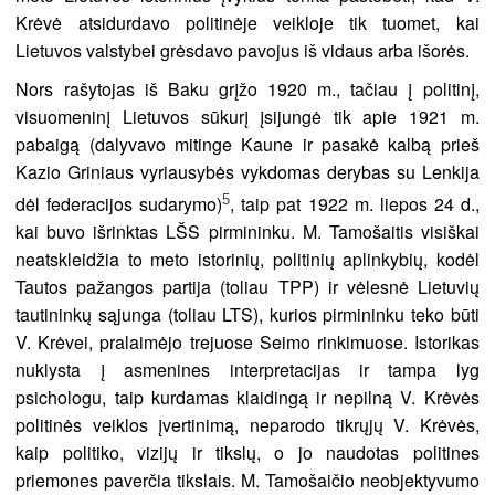
Krėvė atsidurdavo politinėje veikloje tik tuomet, kai
Lietuvos valstybei grėsdavo pavojus iš vidaus arba išorės.
Nors rašytojas iš Baku grįžo 1920 m., tačiau į politinį,
visuomeninį Lietuvos sūkurį įsijungė tik apie 1921 m.
pabaigą (dalyvavo mitinge Kaune ir pasakė kalbą prieš
Kazio Griniaus vyriausybės vykdomas derybas su Lenkija
5
dėl federacijos sudarymo)
, taip pat 1922 m. liepos 24 d.,
kai buvo išrinktas LŠS pirmininku. M. Tamošaitis visiškai
neatskleidžia to meto istorinių, politinių aplinkybių, kodėl
Tautos pažangos partija (toliau TPP) ir vėlesnė Lietuvių
tautininkų sąjunga (toliau LTS), kurios pirmininku teko būti
V. Krėvei, pralaimėjo trejuose Seimo rinkimuose. Istorikas
nuklysta į asmenines interpretacijas ir tampa lyg
psichologu, taip kurdamas klaidingą ir nepilną V. Krėvės
politinės veiklos įvertinimą, neparodo tikrųjų V. Krėvės,
kaip politiko, vizijų ir tikslų, o jo naudotas politines
priemones paverčia tikslais. M. Tamošaičio neobjektyvumo