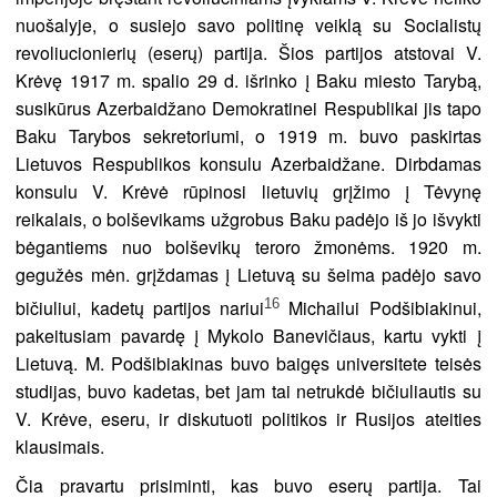
nuošalyje, o susiejo savo politinę veiklą su Socialistų
revoliucionierių (eserų) partija. Šios partijos atstovai V.
Krėvę 1917 m. spalio 29 d. išrinko į Baku miesto Tarybą,
susikūrus Azerbaidžano Demokratinei Respublikai jis tapo
Baku Tarybos sekretoriumi, o 1919 m. buvo paskirtas
Lietuvos Respublikos konsulu Azerbaidžane. Dirbdamas
konsulu V. Krėvė rūpinosi lietuvių grįžimo į Tėvynę
reikalais, o bolševikams užgrobus Baku padėjo iš jo išvykti
bėgantiems nuo bolševikų teroro žmonėms. 1920 m.
gegužės mėn. grįždamas į Lietuvą su šeima padėjo savo
16
bičiuliui, kadetų partijos nariui
Michailui Podšibiakinui,
pakeitusiam pavardę į Mykolo Banevičiaus, kartu vykti į
Lietuvą. M. Podšibiakinas buvo baigęs universitete teisės
studijas, buvo kadetas, bet jam tai netrukdė bičiuliautis su
V. Krėve, eseru, ir diskutuoti politikos ir Rusijos ateities
klausimais.
Čia pravartu prisiminti, kas buvo eserų partija. Tai