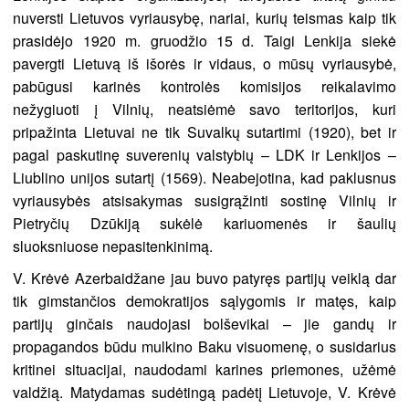
nuversti Lietuvos vyriausybę, nariai, kurių teismas kaip tik
prasidėjo 1920 m. gruodžio 15 d. Taigi Lenkija siekė
pavergti Lietuvą iš išorės ir vidaus, o mūsų vyriausybė,
pabūgusi karinės kontrolės komisijos reikalavimo
nežygiuoti į Vilnių, neatsiėmė savo teritorijos, kuri
pripažinta Lietuvai ne tik Suvalkų sutartimi (1920), bet ir
pagal paskutinę suverenių valstybių – LDK ir Lenkijos –
Liublino unijos sutartį (1569). Neabejotina, kad paklusnus
vyriausybės atsisakymas susigrąžinti sostinę Vilnių ir
Pietryčių Dzūkiją sukėlė kariuomenės ir šaulių
sluoksniuose nepasitenkinimą.
V. Krėvė Azerbaidžane jau buvo patyręs partijų veiklą dar
tik gimstančios demokratijos sąlygomis ir matęs, kaip
partijų ginčais naudojasi bolševikai – jie gandų ir
propagandos būdu mulkino Baku visuomenę, o susidarius
kritinei situacijai, naudodami karines priemones, užėmė
valdžią. Matydamas sudėtingą padėtį Lietuvoje, V. Krėvė