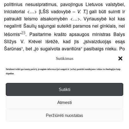
politinius nesusipratimus, pavojingus Lietuvos valstybei,
iniciatoriai <…> [LŠS vadovybė –
V. T.
] gali būti suimti ir
patraukti teismo atsakomybėn <…>. Vyriausybė kol kas
negalinti Šaulių sąjungai suteikti paramos nei ginklais, nei
23
lėšomis“
. Pasitarime krašto apsaugos ministras Balys
Sližys V. Krėvei išrėžė, kad jis „įsivaizduojąs esąs
Šarūnas“, bet „jo sugalvota avantiūra“ pasibaigs nieku. Po
tokių užgaulių pareiškimų kitokio būdo žmogus būtų
Sutikimas
nusiraminęs ir likęs sėdėti pirmininko kėdėje, juolab kad tai
buvo tik visuomeninės pareigos, tačiau tik ne V. Krėvė,
Siekdami teikti geriausią patirtį, įrenginio informacijai saugoti ir (arba) pasiekti naudojame tokias technologijas kaip
slapukus.
„Šarūno“ ir „Skirgailos“ autorius. Jam Lietuvos interesai
buvo svarbiausi – šaulių pirmininkas prisiėmė visą
Sutikti
atsakomybę ir pradėjo organizacinius Klaipėdos
išvadavimo žygius. Jam iškilo klausimas: kas, kokios
Atmesti
valstybės ginklais ir politiniu palaikymu galėtų paremti šį
žygį? Kilo gana išmintinga, atitinkanti geopolitinę situaciją
Peržiūrėti nuostatas
idėja, kad Klaipėdos reikalu galėtų padėti Santarvės
valstybių nuskriaustoji Vokietija. Slaptose derybose su