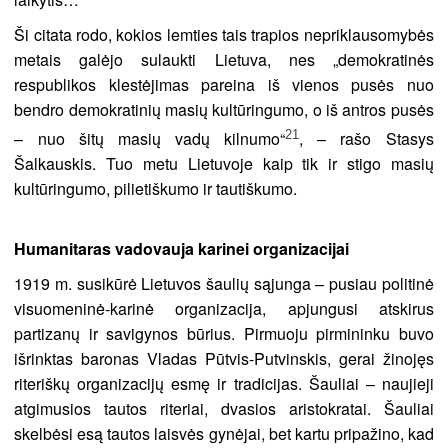
Ši citata rodo, kokios lemties tais trapios nepriklausomybės
metais galėjo sulaukti Lietuva, nes „demokratinės
respublikos klestėjimas pareina iš vienos pusės nuo
bendro demokratinių masių kultūringumo, o iš antros pusės
21
– nuo šitų masių vadų kilnumo“
, – rašo Stasys
Šalkauskis. Tuo metu Lietuvoje kaip tik ir stigo masių
kultūringumo, pilietiškumo ir tautiškumo.
Humanitaras vadovauja karinei organizacijai
1919 m. susikūrė Lietuvos šaulių sąjunga – pusiau politinė
visuomeninė-karinė organizacija, apjungusi atskirus
partizanų ir savigynos būrius. Pirmuoju pirmininku buvo
išrinktas baronas Vladas Pūtvis-Putvinskis, gerai žinojęs
riteriškų organizacijų esmę ir tradicijas. Šauliai – naujieji
atgimusios tautos riteriai, dvasios aristokratai. Šauliai
skelbėsi esą tautos laisvės gynėjai, bet kartu pripažino, kad