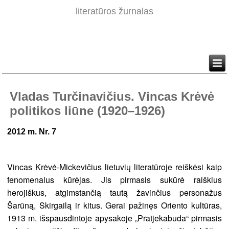
literatūros žurnalas
Vladas Turčinavičius. Vincas Krėvė
politikos liūne (1920–1926)
2012 m. Nr. 7
Vincas Krėvė-Mickevičius lietuvių literatūroje reiškėsi kaip
fenomenalus kūrėjas. Jis pirmasis sukūrė raiškius
herojiškus, atgimstančią tautą žavinčius personažus
Šarūną, Skirgailą ir kitus. Gerai pažinęs Oriento kultūras,
1913 m. išspausdintoje apysakoje „Pratjekabuda“ pirmasis