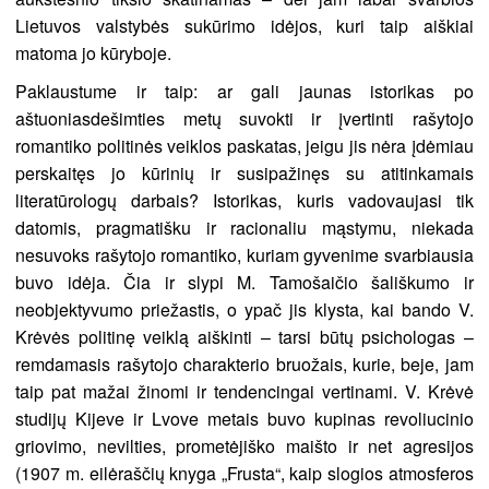
Lietuvos valstybės sukūrimo idėjos, kuri taip aiškiai
matoma jo kūryboje.
Paklaustume ir taip: ar gali jaunas istorikas po
aštuoniasdešimties metų suvokti ir įvertinti rašytojo
romantiko politinės veiklos paskatas, jeigu jis nėra įdėmiau
perskaitęs jo kūrinių ir susipažinęs su atitinkamais
literatūrologų darbais? Istorikas, kuris vadovaujasi tik
datomis, pragmatišku ir racionaliu mąstymu, niekada
nesuvoks rašytojo romantiko, kuriam gyvenime svarbiausia
buvo idėja. Čia ir slypi M. Tamošaičio šališkumo ir
neobjektyvumo priežastis, o ypač jis klysta, kai bando V.
Krėvės politinę veiklą aiškinti – tarsi būtų psichologas –
remdamasis rašytojo charakterio bruožais, kurie, beje, jam
taip pat mažai žinomi ir tendencingai vertinami. V. Krėvė
studijų Kijeve ir Lvove metais buvo kupinas revoliucinio
griovimo, nevilties, prometėjiško maišto ir net agresijos
(1907 m. eilėraščių knyga „Frusta“, kaip slogios atmosferos