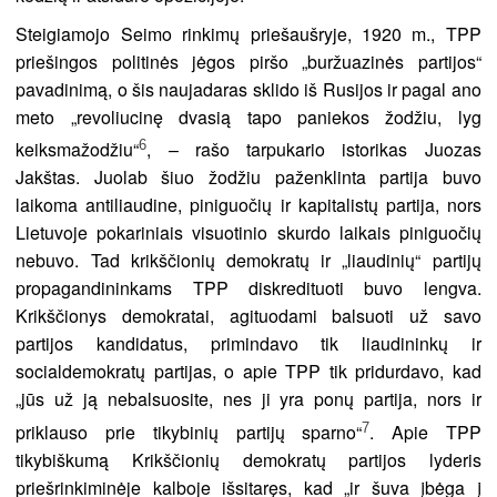
Steigiamojo Seimo rinkimų priešaušryje, 1920 m., TPP
priešingos politinės jėgos piršo „buržuazinės partijos“
pavadinimą, o šis naujadaras sklido iš Rusijos ir pagal ano
meto „revoliucinę dvasią tapo paniekos žodžiu, lyg
6
keiksmažodžiu“
, – rašo tarpukario istorikas Juozas
Jakštas. Juolab šiuo žodžiu paženklinta partija buvo
laikoma antiliaudine, piniguočių ir kapitalistų partija, nors
Lietuvoje pokariniais visuotinio skurdo laikais piniguočių
nebuvo. Tad krikščionių demokratų ir „liaudinių“ partijų
propagandininkams TPP diskredituoti buvo lengva.
Krikščionys demokratai, agituodami balsuoti už savo
partijos kandidatus, primindavo tik liaudininkų ir
socialdemokratų partijas, o apie TPP tik pridurdavo, kad
„jūs už ją nebalsuosite, nes ji yra ponų partija, nors ir
7
priklauso prie tikybinių partijų sparno“
. Apie TPP
tikybiškumą Krikščionių demokratų partijos lyderis
priešrinkiminėje kalboje išsitaręs, kad „ir šuva įbėga į