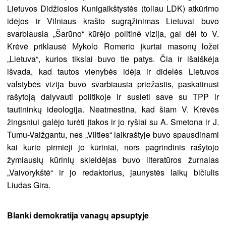
Lietuvos Didžiosios Kunigaikštystės (toliau LDK) atkūrimo
idėjos ir Vilniaus krašto sugrąžinimas Lietuvai buvo
svarbiausia „Šarūno“ kūrėjo politinė vizija, gal dėl to V.
Krėvė priklausė Mykolo Romerio įkurtai masonų ložei
„Lietuva“, kurios tikslai buvo tie patys. Čia ir išaiškėja
išvada, kad tautos vienybės idėja ir didelės Lietuvos
valstybės vizija buvo svarbiausia priežastis, paskatinusi
rašytoją dalyvauti politikoje ir susieti save su TPP ir
tautininkų ideologija. Neatmestina, kad šiam V. Krėvės
žingsniui galėjo turėti įtakos ir jo ryšiai su A. Smetona ir J.
Tumu-Vaižgantu, nes „Vilties“ laikraštyje buvo spausdinami
kai kurie pirmieji jo kūriniai, nors pagrindinis rašytojo
žymiausių kūrinių skleidėjas buvo literatūros žurnalas
„Vaivorykštė“ ir jo redaktorius, jaunystės laikų bičiulis
Liudas Gira.
Blanki demokratija vanagų apsuptyje