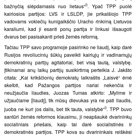
8
bažnyčią slėpdamasis nuo lietaus“
. Ypač TPP puolė
kairiosios partijos: LVS ir LSLDP, jie prikaišiojo TPP
vadovams vokiečių kunigaikščio Uracho rinkimą Lietuvos
karaliumi, kad ji esanti ponų partija ir linkusi išsaugoti
dvarus bei pasisakanti prieš žemės reformą.
Tačiau TPP savo programoje pasirinko ne liaudį, kaip darė
Rusijos revoliucinių šūkių paveikti kairiųjų ir vadinamųjų
demokratinių partijų agitatoriai, bet visą tautą, valstybę.
Įtikinamai anų laikų partijų susikirtimą perteikia J. Jakšto
citata: „Kai krikščionių demokratų laikraštis „Laisvė“ ėmė
skelbti, kad Pažangos partijos nariai nekenčia ir
neužjaučia liaudies, Juozas Tumas atkirto: „Mylime ir
užjaučiame [liaudį], tik mūsų dievukas yra ne pati liaudis,
9
juoba ne kuri jos dalis, bet tik tauta, valstybė“
. TPP buvo
santūri žemės reformos klausimu, ji neapšaukė dvarininkų
socialiniais priešais, kaip tai darė socialistinės ir
demokratinės partijos. TPP kova su dvarininkais reiškėsi