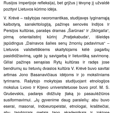
Rusijos imperijoje refleksija), bet grįžus į tėvynę jį užvaldė
pozityvi Lietuvos kūrimo idėja.
V. Krėvė – rašytojas neoromantikas, studijavęs lyginamąją
kalbotyrą, sanskritologiją, pažinęs senovės Indijos ir
Persijos kultūras, parašęs dramas „Šarūnas“ ir „Skirgaila“,
pirmą orientalistinį kūrinį „Pratjekabuda“, išleidęs
įspūdingus „Dainavos šalies senų žmonių padavimus“ –
Lietuvos valstietiškiems skaitytojams kėlė pagarbų
pasididžiavimą, ugdė jų savigarbą ir lietuvišką savimonę.
Giliai pažinęs senąsias Rytų kultūras ir radęs jose
bendrumų su lietuvių dvasios kultūra V. Krėvė buvo savitai
artimas Jono Basanavičiaus idėjoms ir jo moksliniams
tyrimams. Rašytojo mokytojas studijuojant etnologijos
mokslus Lvovo ir Kijevo universitetuose buvo prof. M. S.
Gruševskis, padaręs didžiulę įtaką jo pasaulėžiūros
susiformavimui. „Jų gyvenime daug paralelių: abu buvo
eserai, masonai, indoeuropeistai, etnologai, kraštiečiai,
abu tarybiniais metais tapo akademikais ir jokiose