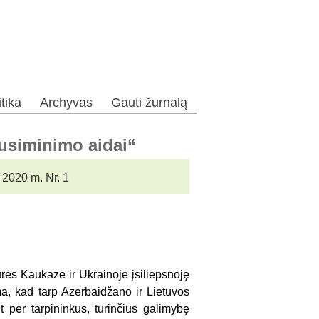
itika
Archyvas
Gauti žurnalą
Nusiminimo aidai“
 2020 m. Nr. 1
rės Kaukaze ir Ukrainoje įsiliepsnoję
ma, kad tarp Azerbaidžano ir Lietuvos
t per tarpininkus, turinčius galimybę