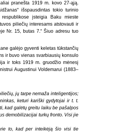
ialiai pranešta 1919 m. kovo 27-ąją.
aidžanas“ išspausdintas tokio turinio
respublikose įsteigia Baku mieste
uvos piliečių interesams atstovauti ir
vėje Nr. 15, butas 7.“ Šiuo adresu tuo
ane galėjo gyventi keletas tūkstančių
iems ir buvo vienas svarbiausių konsulo
dija ir toks 1919 m. gruodžio mėnesį
inistrui Augustinui Voldemarui (1883–
iečių, jų tarpe nemaža inteligentijos;
nkas, keturi kariški gydytojai ir t. t.
i, kad galėtų greitu laiku be pašalpos
s demobilizacijai turkų fronto. Visi jie
e to, kad per inteikėją šio visi tie