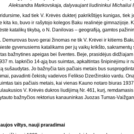
Aleksandra Markovskaja, dalyvaujant liudininkui Michailui 
ridursime, kad tiek V. Krėvės dukterį pakrikštijęs kunigas, tiek 
e kita ko, buvo ir rašytojo kolegos Baku realinėje gimnazijoje. 
ėstė katalikų tikybą, o N. Danilovas – geografiją, gamtos pažinimą
. Demurovas buvo gerai žinomas ne tik V. Krėvei ir kitiems Baku
ieste gyvenusiems katalikams per jų vaikų krikšto, sakramentų s
itas bažnytines apeigas bei šventes. Beje, prasidėjus didžiajam
937 m. lapkričio 14-ąją bus suimtas, apkaltintas šnipinėjimu ir na
ją sušaudytas. Jo bažnyčia tais pačiais metais bus susprogdinta,
ūmai, pavadinti čekistų vadeivos Felikso Dzeržinskio vardu. On
uimtas tais pačiais metais, kai vienas Kauno notaro biuras 1937 
ulaukusios V. Krėvės dukros liudijimą Nr. 461, kurį, remdamasi
ytauto bažnyčios rektorius kanauninkas Juozas Tumas-Vaižgan
aujos viltys, nauji praradimai