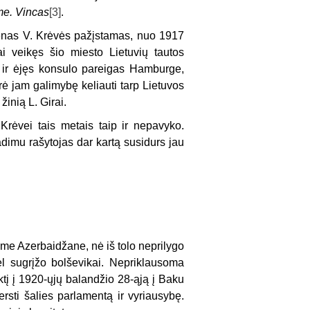
ime. Vincas
[3]
.
nas V. Krėvės pažįstamas, nuo 1917
ai veikęs šio miesto Lietuvių tautos
e ir ėjęs konsulo pareigas Hamburge,
rė jam galimybę keliauti tarp Lietuvos
žinią L. Girai.
 Krėvei tais metais taip ir nepavyko.
imu rašytojas dar kartą susidurs jau
ame Azerbaidžane, nė iš tolo neprilygo
vėl sugrįžo bolševikai. Nepriklausoma
tį į 1920-ųjų balandžio 28-ąją į Baku
sti šalies parlamentą ir vyriausybę.