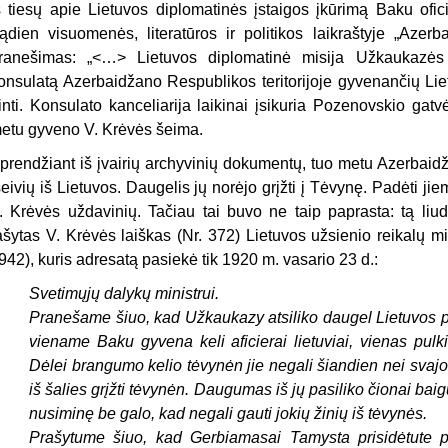
š tiesų apie Lietuvos diplomatinės įstaigos įkūrimą Baku ofic
ądien visuomenės, literatūros ir politikos laikraštyje „Azerb
ranešimas: „<…> Lietuvos diplomatinė misija Užkaukazės 
onsulatą Azerbaidžano Respublikos teritorijoje gyvenančių Liet
inti. Konsulato kanceliarija laikinai įsikuria Pozenovskio gat
etu gyveno V. Krėvės šeima.
prendžiant iš įvairių archyvinių dokumentų, tuo metu Azerbaidž
šeivių iš Lietuvos. Daugelis jų norėjo grįžti į Tėvynę. Padėti j
. Krėvės uždavinių. Tačiau tai buvo ne taip paprasta: tą liu
ašytas V. Krėvės laiškas (Nr. 372) Lietuvos užsienio reikalų m
942), kuris adresatą pasiekė tik 1920 m. vasario 23 d.:
Svetimųjų dalykų ministrui.
Pranešame šiuo, kad Užkaukazy atsiliko daugel Lietuvos pil
viename Baku gyvena keli aficierai lietuviai, vienas pulkini
Dėlei brangumo kelio tėvynėn jie negali šiandien nei svajot
iš šalies grįžti tėvynėn. Daugumas iš jų pasiliko čionai baigu
nusiminę be galo, kad negali gauti jokių žinių iš tėvynės.
Prašytume šiuo, kad Gerbiamasai Tamysta prisidėtute pri