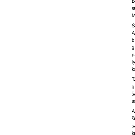
B
s
M
Š
A
b
g
p
l
k
T
g
š
s
A
š
s
k