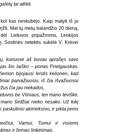
lėtų tai atlikti.
 kol kas neskubėjo. Kaip matyti iš jo
grįžti. Mat tų metų balandžio 20 dieną,
dėl Lietuvos pripažinimo, Lenkijos
. Sostinės netektis sukėlė V. Krėvei
škų, kuriuose aš buvau aprašęs savo
kėjas šio laiško – ponas Prielgauskas.
emon bijojausi leistis kelionėn, kad
niai parvažiuosiu, iš čia išvažiuosiu
žus čia jau niekados.
etuvos be Vilniaus, ten mano tėviškė,
mano širdžiai nieko nesako. Už tokį
 paskutinio akimirksnio, ir pikta jiems
avičiui, Varnui, Tumui ir visiems
kiras ir žemas linkėjimas.