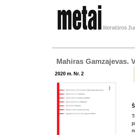
literatūros žu
Mahiras Gamzajevas. Vi
2020 m. Nr. 2
Š
T
p
n