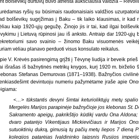
nt bolševikų durtuvų buvo atnešta aukščiausia valdžia – Revoliu
urėdamas ryšių su būsimais raudonaisiais valdžios uzurpatoriai
ad bolševikų sugrįžimas į Baku – tik laiko klausimas, ir kad r
ėliau kaip 1920-ųjų gegužę. Žinojo jis ir tai, kad ilgai bolšev
švykimu į Lietuvą rūpinosi jau iš anksto. Antraip dar 1920-ųjų
ekretoriumi savo svainio – žinomo Baku visuomenės veikėj
uriam vėliau planavo perduoti visus konsulato reikalus.
pie V. Krėvės pasirengimą grįžti į Tėvynę liudija ir beveik prie
ai išrašas iš bažnytinės metrikų knygos, kurį 1920 m. birželio
lebonas Stefanas Demurovas (1871–1938). Bažnyčios civilinės
enkiasdešimt devintuoju numeriu pažymėtame įraše apie Onos 
eigiama:
<…> tūkstantis devyni šimtai keturioliktųjų metų spal
Mergelės Marijos parapinėje bažnyčioje jos klebonas St. 
Sakramento apeigų, pakrikštijo kūdikį vardu Ona Aldona;
dvaro patarėjo Vikentijaus Mickievičiaus ir Marijos On
sutuoktinių dukrą, gimusią tų pačių metų liepos 7 dieną Pi
kolegijos patarėjas [valdininko laipsnis Rusijos imperi