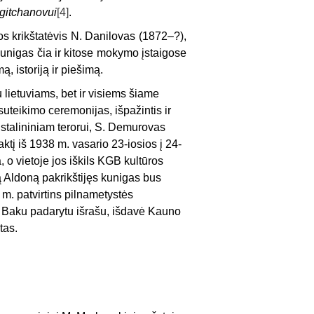
Igitchanovui
[4]
.
jos krikštatėvis N. Danilovas (1872–?),
Kunigas čia ir kitose mokymo įstaigose
, istoriją ir piešimą.
 lietuviams, bet ir visiems šiame
uteikimo ceremonijas, išpažintis ir
 stalininiam terorui, S. Demurovas
ktį iš 1938 m. vasario 23-iosios į 24-
 o vietoje jos iškils KGB kultūros
ą Aldoną pakrikštijęs kunigas bus
m. patvirtins pilnametystės
s Baku padarytu išrašu, išdavė Kauno
tas.