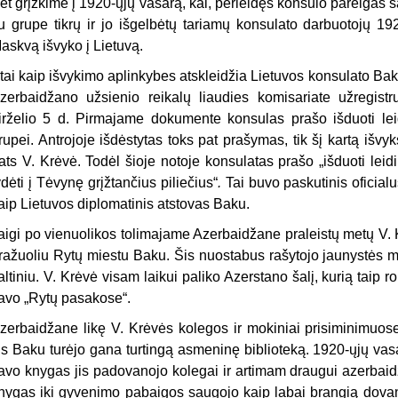
et grįžkime į 1920-ųjų vasarą, kai, perleidęs konsulo pareigas s
u grupe tikrų ir jo išgelbėtų tariamų konsulato darbuotojų 19
askvą išvyko į Lietuvą.
tai kaip išvykimo aplinkybes atskleidžia Lietuvos konsulato Ba
zerbaidžano užsienio reikalų liaudies komisariate užregistr
irželio 5 d. Pirmajame dokumente konsulas prašo išduoti leid
rupei. Antrojoje išdėstytas toks pat prašymas, tik šį kartą išvy
ats V. Krėvė. Todėl šioje notoje konsulatas prašo „išduoti lei
ydėti į Tėvynę grįžtančius piliečius“
.
Tai buvo paskutinis oficial
aip Lietuvos diplomatinis atstovas Baku.
aigi po vienuolikos tolimajame Azerbaidžane praleistų metų V. 
ražuoliu Rytų miestu Baku. Šis nuostabus rašytojo jaunystės 
altiniu. V. Krėvė visam laikui paliko Azerstano šalį, kurią taip 
avo „Rytų pasakose“.
zerbaidžane likę V. Krėvės kolegos ir mokiniai prisiminimuose
is Baku turėjo gana turtingą asmeninę biblioteką. 1920-ųjų va
avo knygas jis padovanojo kolegai ir artimam draugui azerbaidž
nygas iki gyvenimo pabaigos saugojo kaip labai brangią dovaną