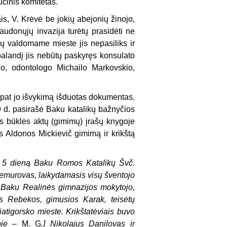
cinis komitetas.
s, V. Krėvė be jokių abejonių žinojo,
audonųjų invazija turėtų prasidėti ne
ikų valdomame mieste jis nepasiliks ir
 balandį jis nebūtų paskyręs konsulato
o, odontologo Michailo Markovskio,
š pat jo išvykimą išduotas dokumentas.
 9 d. pasirašė Baku katalikų bažnyčios
 būklės aktų (gimimų) įrašų knygoje
Aldonos Mickievič gimimą ir krikštą
io 5 dieną Baku Romos Katalikų Švč.
Demurovas, laikydamasis visų šventojo
 Baku Realinės gimnazijos mokytojo,
os Rebekos, gimusios Karak, teisėtų
atigorsko mieste. Krikštatėviais buvo
joje –
M. G
.] Nikolajus Danilovas ir