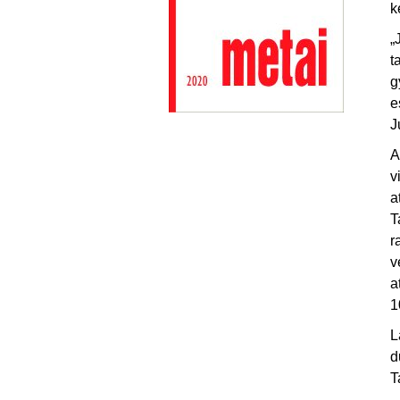
k
„
t
g
e
J
A
v
a
T
r
v
a
1
L
d
T