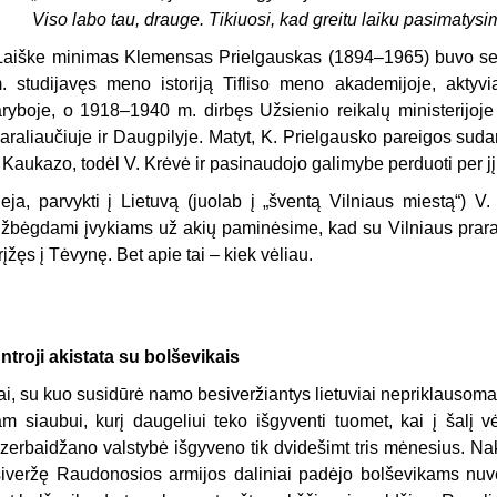
Viso labo tau, drauge. Tikiuosi, kad greitu laiku pasimatys
Laiške minimas Klemensas Prielgauskas (1894–1965) buvo se
. studijavęs meno istoriją Tifliso meno akademijoje, aktyvi
aryboje, o 1918–1940 m. dirbęs Užsienio reikalų ministerijoj
araliaučiuje ir Daugpilyje. Matyt, K. Prielgausko pareigos suda
r Kaukazo, todėl V. Krėvė ir pasinaudojo galimybe perduoti per jį 
eja, parvykti į Lietuvą (juolab į „šventą Vilniaus miestą“) V.
žbėgdami įvykiams už akių paminėsime, kad su Vilniaus prarad
rįžęs į Tėvynę. Bet apie tai – kiek vėliau.
ntroji akistata su bolševikais
ai, su kuo susidūrė namo besiveržiantys lietuviai nepriklausom
am siaubui, kurį daugeliui teko išgyventi tuomet, kai į šalį 
zerbaidžano valstybė išgyveno tik dvidešimt tris mėnesius. Nak
siveržę Raudonosios armijos daliniai padėjo bolševikams nuver