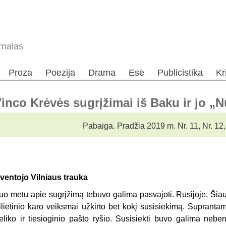
rnalas
Proza
Poezija
Drama
Esė
Publicistika
Kr
nco Krėvės sugrįžimai iš Baku ir jo „
Pabaiga. Pradžia 2019 m. Nr. 11, Nr. 12,
ventojo Vilniaus trauka
uo metu apie sugrįžimą tebuvo galima pasvajoti. Rusijoje, Šiau
ilietinio karo veiksmai užkirto bet kokį susisiekimą. Supranta
eliko ir tiesioginio pašto ryšio. Susisiekti buvo galima neben