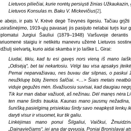
Lietuvos piliečiai, kurie norėtų persiųsti žinias Užkaukazin, ga
Lietuvos Konsulas m. Baku V. Mickevičius
[2]
.
e abejo, ir pats V. Krėvė degė Tėvynės ilgesiu. Tačiau grįžti
usirašinėjimo, 1919-ųjų pavasarį jis pasijuto nelabai turįs kur 
iplomatui Jurgiui Šauliui (1879–1948) Varšuvoje derantis 
ariuomenė staigiu ir netikėtu manevru užėmė Lietuvos sostinę
idžiulį sielvartą, kurio aidai skamba ir jo laiške L. Girai:
Liudai, tikiu, kad tu esi gavęs nors vieną iš mano lai
„Odisėją“, bet tai nekartosiu. Vėlgi tau visa apsakys įtei
Pernai neparvažiavau, nes buvau dar silpnas, o paskui ži
neužklupę būtų žiemos šalčiai. <…> Šiais metais neatbūti
viduje gegužės mėn. Išvažiuosiu suvisai, kad daugiau negrį
Tik kur man dabar važiuoti, aš nežinau. Dėl manęs nėra Li
ten mane širdis traukia. Kaunas mano jausmų nežadina, 
šunišką pasielgimą prisiekiau širdy savo neapkęsti lenkų iki
daryti visur ir visuomet, kur tik galiu.
Linkėjimas mano ponui Šilgaliui, Vaičkui, Žmuidzin
„Dainaviečiams“, jei ana dar gyvuoja. Poniai Bronislavai ats