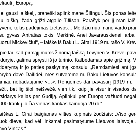
eliauti į Europą.
Jei gausi laiškelį, praneški aplink mane Šilingui. Šis ponas le
au laišką, žada grįžti atgalio Tiflisan. Parašyk per jį man la
yveni, kokis padėjimas Lietuvos… Meldžiu nuo mano vardo prane
su gyvas. Antrašas tokis: Merkinė, Anei Javarauskienei, arba
uozui Mickevičiui“, – laiške iš Baku L. Girai 1919 m. rašo V. Krė
pie tai, kad pirmąjį mums žinomą laišką Tėvynėn V. Krėvei pav
iduryje, galima spręsti iš jo turinio. Kalbėdamas apie grįžimą,
tidarymą ir jo paties paskyrimą konsulu: „Remdamiesi ant įgal
aryba davė Dailidei, mes sutvėrėme m. Baku Lietuvos konsula
amiai, nebadaujame <…>. Rengėmės dar pavasarį [1919 m. 
ežti, bet lig šiol neišvežė, vien tik, kaip jie visur ir visados
tsidarys kelias per Gudiją. Aplinkui per Europą važiuoti nega
000 frankų, o čia vienas frankas kainuoja 20 rb.“
aiškas L. Girai baigiamas vilties kupinais žodžiais: „Viso ge
uok dieve, kad vėl linksmai pasimatytume Lietuvos laisvoje 
avo Vincas.“