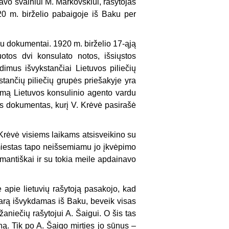
avo svainiui M. Markovskiui, rašytojas
20 m. birželio pabaigoje iš Baku per
ku dokumentai. 1920 m. birželio 17-ąją
uotos dvi konsulato notos, išsiųstos
imus išvykstančiai Lietuvos piliečių
kstančių piliečių grupės priešakyje yra
dimą Lietuvos konsulinio agento vardu
us dokumentas, kurį V. Krėvė pasirašė
Krėvė visiems laikams atsisveikino su
miestas tapo neišsemiamu jo įkvėpimo
romantiškai ir su tokia meile apdainavo
 apie lietuvių rašytoją pasakojo, kad
sarą išvykdamas iš Baku, beveik visas
aniečių rašytojui A. Šaigui. O šis tas
. Tik po A. Šaigo mirties jo sūnus –