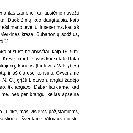
itenantas Laurenc, kur apsiėmė nuvežti
išką. Duok žinių kuo daugiausia, kaip
šti mano tėveliui ir seserims, kad aš
 Merkinės krasa, Subartonių sodžius,
vė
[1]
.
yko nusiųsti ne anksčiau kaip 1919 m.
 V. Krėvė mini Lietuvos konsulato Baku
iojimų, kuriuos (Lietuvos Valstybės)
tą, ir aš čia esu konsulu. Gyvename
–
M. G.
] grįžti Lietuvon, anglai žadėjo
 daro, tik apgavo. Dabar laukiame, kad
lime, nes per brangu, kelias apseina
ro. Linkėjimas visiems pažįstamiems,
sostinėje, šventame Vilniaus mieste.