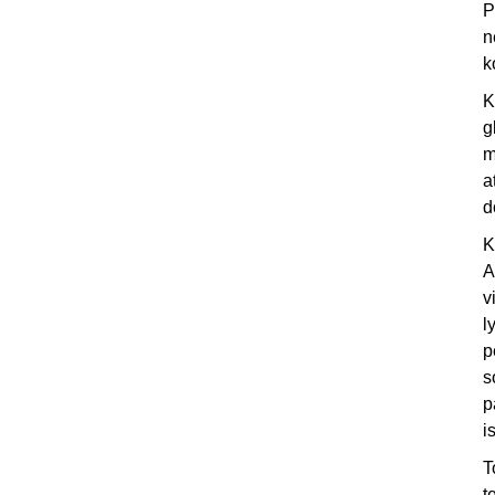
P
n
k
K
g
m
a
d
K
A
v
l
p
s
p
i
T
t