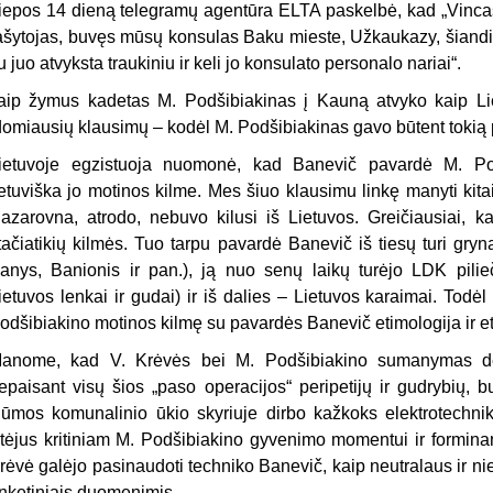
iepos 14 dieną telegramų agentūra ELTA paskelbė, kad „Vincas
ašytojas, buvęs mūsų konsulas Baku mieste, Užkaukazy, šiandi
u juo atvyksta traukiniu ir keli jo konsulato personalo nariai“.
aip žymus kadetas M. Podšibiakinas į Kauną atvyko kaip Liet
domiausių klausimų – kodėl M. Podšibiakinas gavo būtent tokią
ietuvoje egzistuoja nuomonė, kad Banevič pavardė M. Pod
ietuviška jo motinos kilme. Mes šiuo klausimu linkę manyti kit
azarovna, atrodo, nebuvo kilusi iš Lietuvos. Greičiausiai, ka
tačiatikių kilmės. Tuo tarpu pavardė Banevič iš tiesų turi gryna
anys, Banionis ir pan.), ją nuo senų laikų turėjo LDK pilieči
ietuvos lenkai ir gudai) ir iš dalies – Lietuvos karaimai. Todėl 
odšibiakino motinos kilmę su pavardės Banevič etimologija ir e
anome, kad V. Krėvės bei M. Podšibiakino sumanymas dėl 
epaisant visų šios „paso operacijos“ peripetijų ir gudrybių
ūmos komunalinio ūkio skyriuje dirbo kažkoks elektrotechnik
tėjus kritiniam M. Podšibiakino gyvenimo momentui ir forminan
rėvė galėjo pasinaudoti techniko Banevič, kaip neutralaus ir n
nketiniais duomenimis.