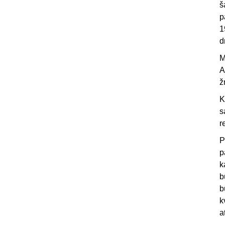
š
p
1
d
M
A
ž
K
s
r
P
p
k
b
b
k
a