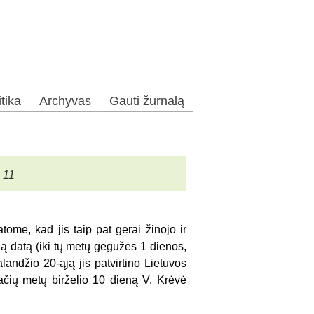
itika
Archyvas
Gauti žurnalą
 11
ome, kad jis taip pat gerai žinojo ir
ą datą (iki tų metų gegužės 1 dienos,
landžio 20-ąją jis patvirtino Lietuvos
ačių metų birželio 10 dieną V. Krėvė