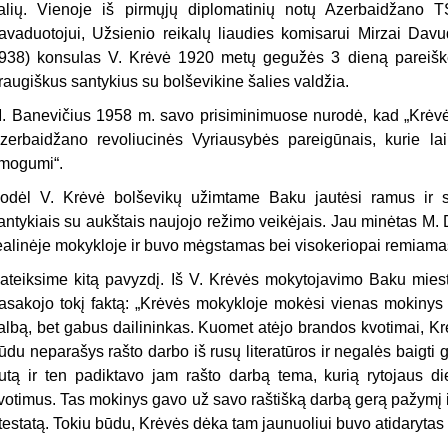
alių. Vienoje iš pirmųjų diplomatinių notų Azerbaidžano T
avaduotojui, Užsienio reikalų liaudies komisarui Mirzai Dav
938) konsulas V. Krėvė 1920 metų gegužės 3 dieną pareiškė, 
raugiškus santykius su bolševikine šalies valdžia.
. Banevičius 1958 m. savo prisiminimuose nurodė, kad „Krėvė
zerbaidžano revoliucinės Vyriausybės pareigūnais, kurie laikė
mogumi“.
odėl V. Krėvė bolševikų užimtame Baku jautėsi ramus ir sa
antykiais su aukštais naujojo režimo veikėjais. Jau minėtas M
ealinėje mokykloje ir buvo mėgstamas bei visokeriopai remiama
ateiksime kitą pavyzdį. Iš V. Krėvės mokytojavimo Baku mies
asakojo tokį faktą: „Krėvės mokykloje mokėsi vienas mokinys –
albą, bet gabus dailininkas. Kuomet atėjo brandos kvotimai, Kr
ūdu neparašys rašto darbo iš rusų literatūros ir negalės baigti 
utą ir ten padiktavo jam rašto darbą tema, kurią rytojaus die
votimus. Tas mokinys gavo už savo raštišką darbą gerą pažymį ir
testatą. Tokiu būdu, Krėvės dėka tam jaunuoliui buvo atidarytas 