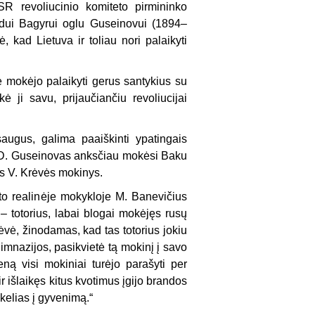
SR revoliucinio komiteto pirmininko
udui Bagyrui oglu Guseinovui (1894–
kad Lietuva ir toliau nori palaikyti
 mokėjo palaikyti gerus santykius su
 ji savu, prijaučiančiu revoliucijai
ugus, galima paaiškinti ypatingais
. D. Guseinovas anksčiau mokėsi Baku
s V. Krėvės mokinys.
to realinėje mokykloje M. Banevičius
 totorius, labai blogai mokėjęs rusų
ėvė, žinodamas, kad tas totorius jokiu
gimnazijos, pasikvietė tą mokinį į savo
ną visi mokiniai turėjo parašyti per
 išlaikęs kitus kvotimus įgijo brandos
kelias į gyvenimą.“