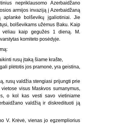
utinius nepriklausomo Azerbaidžano
sios armijos invaziją į Azerbaidžaną
aplankė bolševikų įgaliotiniai. Jie
ytųsi, bolševikams užėmus Baku. Kaip
e vėliau kaip gegužės 1 dieną. M.
svarstytas komiteto posėdyje.
imą:
kinti rusų įtaką šiame krašte,
gali plėtotis jos pramonė, yra geistina,
, rusų valdžia stengiasi prijungti prie
yti vietose visus Maskvos sumanymus,
us, o kol kas vesti savo vietiniame
rbaidžano valdžią ir diskredituoti ją
ino V. Krėvė, vienas jo egzempliorius