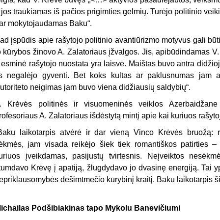
r jos traukiamas iš pačios prigimties gelmių. Turėjo politinio veiki
ar mokytojaudamas Baku“.
ad įspūdis apie rašytojo politinio avantiūrizmo motyvus gali būti 
o kūrybos žinovo A. Zalatoriaus įžvalgos. Jis, apibūdindamas V
 esminė rašytojo nuostata yra laisvė. Maištas buvo antra didžioj
is negalėjo gyventi. Bet koks kultas ar paklusnumas jam a
utoriteto neigimas jam buvo viena didžiausių saldybių“.
. Krėvės politinės ir visuomeninės veiklos Azerbaidžan
rofesoriaus A. Zalatoriaus išdėstytą mintį apie kai kuriuos raš
Baku laikotarpis atvėrė ir dar vieną Vinco Krėvės bruožą: r
ėkmės, jam visada reikėjo šiek tiek romantiškos patirties – į
uriuos įveikdamas, pasijustų tvirtesnis. Neįveiktos nesėk
tumdavo Krėvę į apati
ją, žlugdydavo jo dvasinę energiją. Tai y
epriklausomybės dešimtmečio kūrybinį kraitį. Baku laikotarpis š
ichailas Podšibiakinas tapo Mykolu Banevičiumi