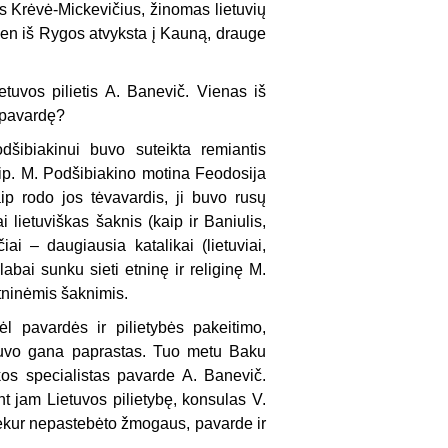
 Krėvė-Mickevičius, žinomas lietuvių
en iš Rygos atvyksta į Kauną, drauge
uvos pilietis A. Banevič. Vienas iš
 pavardę?
šibiakinui buvo suteikta remiantis
aip. M. Podšibiakino motina Feodosija
ip rodo jos tėvavardis, ji buvo rusų
i lietuviškas šaknis (kaip ir Baniulis,
ai – daugiausia katalikai (lietuviai,
labai sunku sieti etninę ir religinę M.
tninėmis šaknimis.
pavardės ir pilietybės pakeitimo,
, buvo gana paprastas. Tuo metu Baku
os specialistas pavarde A. Banevič.
t jam Lietuvos pilietybę, konsulas V.
iekur nepastebėto žmogaus, pavarde ir