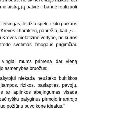
mo aistrą, ją patyrė ir bandė realizuoti
teisingas, leidžia spėti ir kito puikaus
. Krėvės charakterį, pabrėžia, kad „<…
i Krėvės metafizinė vertybė, be kurios
trodė svetimas žmogaus prigimčiai.
e vingiai mums primena dar vieną
ytojo asmenybės bruožus:
ašytojui niekada neužteko buitiškos
tampos, rizikos, paslapties, pavojų,
mės ar aplinkos abejingumas visada
pač ryšku palyginus pirmojo ir antrojo
iuo požiūriu buvo kone idealus.“