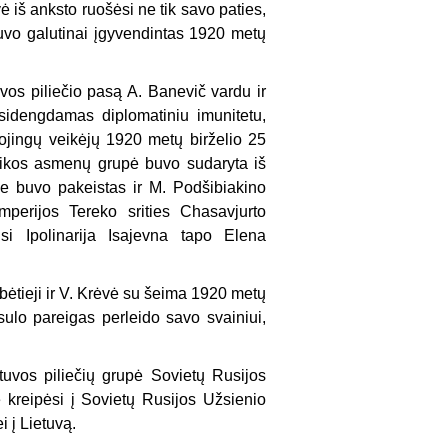
 iš anksto ruošėsi ne tik savo paties,
buvo galutinai įgyvendintas 1920 metų
uvos piliečio pasą A. Banevič
vardu ir
risidengdamas diplomatiniu imunitetu,
ojingų veikėjų 1920 metų birželio 25
olikos asmenų grupė buvo sudaryta iš
e buvo pakeistas ir M. Podšibiakino
perijos Tereko srities Chasavjurto
i Ipolinarija Isajevna tapo Elena
elbėtieji ir V. Krėvė su šeima 1920 metų
ulo pareigas perleido savo svainiui,
uvos piliečių grupė Sovietų Rusijos
 kreipėsi į Sovietų Rusijos Užsienio
i į Lietuvą.