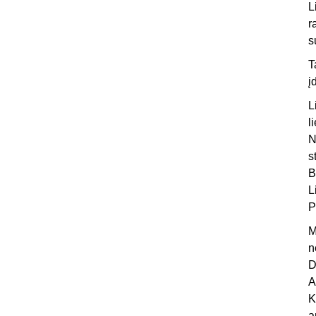
L
r
s
T
į
L
l
N
s
B
L
P
M
n
D
A
K
a