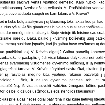
astarasis sakinys vertas ypatingo dėmesio. Kaip nutiko, kad n
epriklausomą Azerbaidžaną veikusio M. Podšibiakino vadov
opija buvo atiduota saugoti ne kam kitam, o V. Krėvei?
ad ir koks būtų atsakymas į šį klausimą, toks faktas liudija, kad
laudūs ryšiai. Ar šis glaudumas buvo abipusiai savanoriškas – ja
es dar nemėginsime atsakyti. Šioje vietoje tik leisime sau suab
tsisakė pareigų Baku, paliko į kryžminę bolševikų ugnį pateku
okumentų susidaro įspūdis, kad jis galbūt buvo verčiamas tą da
uo paaiškinti tokį V. Krėvės elgesį? Galbūt panašių kontrover
zerbaidžane paslaptis glūdi visai kituose dalykuose nei politik
ienas svarbiausių visuomenės gyvenimo reiškinių, ir ją lydint
ygiagrečiai tarnavo V. Krėvės kūrybinei saviraiškai, skatino jį 
er ją rašytojas mėgino kitu, ypatingu rakursu pažvelgti į įv
ociologinių žinių ir naujos gyvenimo patirties, tobulinti s
asaulėžiūrą, iš vidaus suvokti valdžios žmogaus būties paslap
storijos bei didžiuosius žmogaus egzistencijos klausimus?
okias prielaidas netiesiogiai patvirtina ir kai kurie lietuvių literat
eigia, kad V. Krėvė buvęs „<…> aktyvios pasaulėjautos, veiksmo