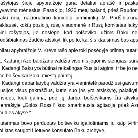
ašytojas šioje apybraižoje gana detaliai aprašė ir pask
yvavimo mėnesius. Pasak jo, 1920 metų balandį prieš Raudono
aku rusų nacionalinio komiteto pirmininką M. Podšibiakiną 
aklausė, kokių pozicijų rusų visuomenė ir Rusų komitetas laik
ini rašytojas, jie neslėpė, kad bolševikai užims Baku n
odšibiakinas žadėjo atsakyti tik po to, kai šis klausimas bus ap
oliau apybraižoje V. Krėvė rašo apie tokį posėdyje priimtą nutar
1. Kadangi Azerbaidžano valdžia visomis jėgomis stengiasi sunai
. Kadangi Baku yra būtinai reikalingas Rusijai atgimti ir be jo ne
ad bolševikai Baku miestą paimtų.
. Kadangi dabar tarybų valdžia yra vienintelė parodžiusi gaivumą
usijos
visus pakraščius, kurie nuo jos yra atsiskyrę, palaik
risidėti, kiek galima, prie jų darbo, bolševikams čia atvyk
ienraštyje „Golos Rossii“ kuo smarkiausią agitaciją prieš Aze
iaudies akyse.“
utarimas buvo perduotas bolševikų įgaliotiniams ir, kaip tvirt
aliktas saugoti Lietuvos konsulato Baku archyve.