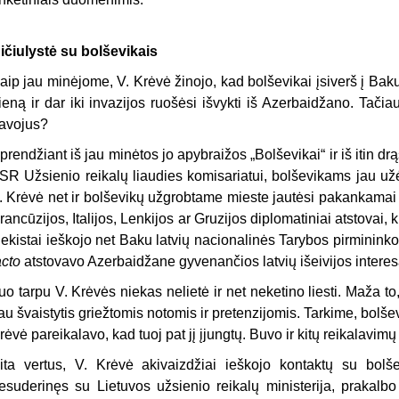
ičiulystė su bolševikais
aip jau minėjome, V. Krėvė žinojo, kad bolševikai įsiverš į Ba
ieną ir dar iki invazijos ruošėsi išvykti iš Azerbaidžano. Tačia
avojus?
prendžiant iš jau minėtos jo apybraižos „Bolševikai“ ir iš itin d
SR Užsienio reikalų liaudies komisariatui, bolševikams jau už
. Krėvė net ir bolševikų užgrobtame mieste jautėsi pakankamai 
rancūzijos, Italijos, Lenkijos ar Gruzijos diplomatiniai atstovai,
ekistai ieškojo net Baku latvių nacionalinės Tarybos pirmininko
acto
atstovavo Azerbaidžane gyvenančios latvių išeivijos intere
uo tarpu V. Krėvės niekas nelietė ir net neketino liesti. Maža t
au švaistytis griežtomis notomis ir pretenzijomis. Tarkime, bolš
rėvė pareikalavo, kad tuoj pat jį įjungtų. Buvo ir kitų reikalavi
ita vertus, V. Krėvė akivaizdžiai ieškojo kontaktų su bolše
esuderinęs su Lietuvos užsienio reikalų ministerija, prakalbo