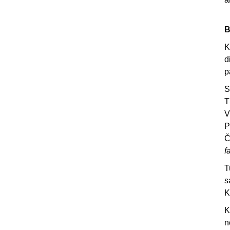
B
K
d
p
S
T
V
P
Č
f
T
s
K
K
n