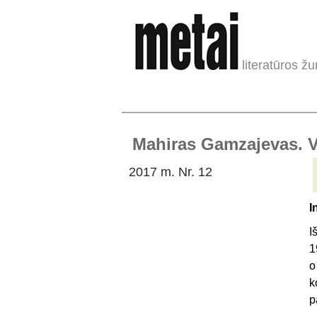
literatūros žu
Mahiras Gamzajevas. Vi
2017 m. Nr. 12
I
I
1
o
k
p