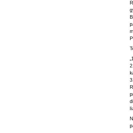
R
g
B
p
m
P
T
„
2
k
3
R
p
d
l
N
p