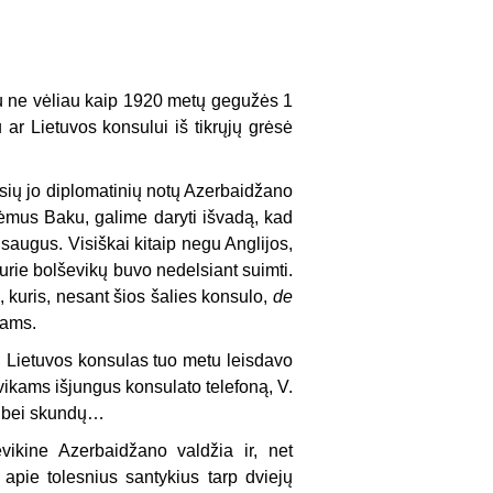
ku ne vėliau kaip 1920 metų gegužės 1
u ar Lietuvos konsului iš tikrųjų grėsė
rąsių jo diplomatinių notų Azerbaidžano
ėmus Baku, galime daryti išvadą, kad
saugus. Visiškai kitaip negu Anglijos,
 kurie bolševikų buvo nedelsiant suimti.
, kuris, nesant šios šalies konsulo,
de
sams.
o, Lietuvos konsulas tuo metu leisdavo
evikams išjungus konsulato telefoną, V.
mų bei skundų…
vikine Azerbaidžano valdžia ir, net
 apie tolesnius santykius tarp dviejų