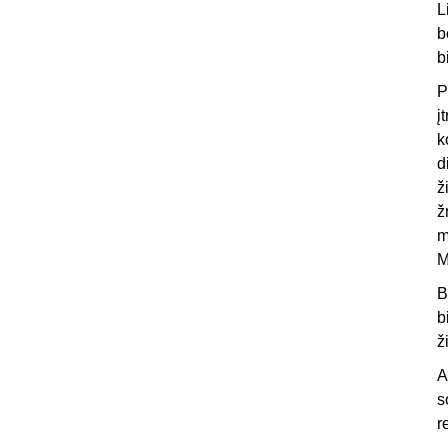
L
b
b
P
į
k
d
ž
ž
m
M
B
b
ž
A
s
r