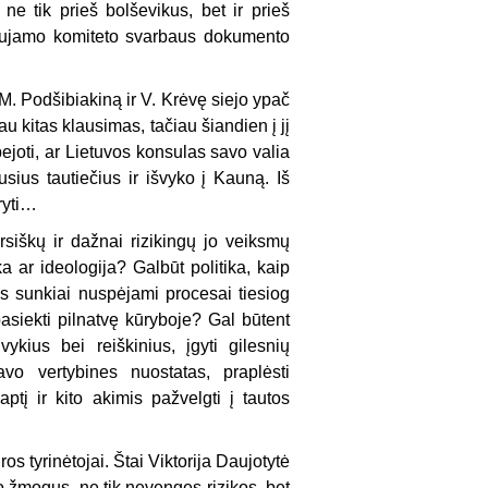
e tik prieš bolševikus, bet ir prieš
aujamo komiteto svarbaus dokumento
 M. Podšibiakiną ir V. Krėvę siejo ypač
u kitas klausimas, tačiau šiandien į jį
ejoti, ar Lietuvos konsulas savo valia
sius tautiečius ir išvyko į Kauną. Iš
ryti…
siškų ir dažnai rizikingų jo veiksmų
a ar ideologija? Galbūt politika, kaip
ys sunkiai nuspėjami procesai tiesiog
pasiekti pilnatvę kūryboje? Gal būtent
ykius bei reiškinius, įgyti gilesnių
avo vertybines nuostatas, praplėsti
tį ir kito akimis pažvelgti į tautos
ūros tyrinėtojai. Štai Viktorija Daujotytė
 žmogus, ne tik nevengęs rizikos, bet