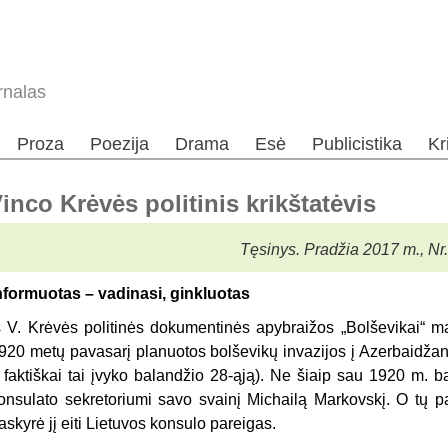
rnalas
Proza
Poezija
Drama
Esė
Publicistika
Kr
nco Krėvės politinis krikštatėvis
Tęsinys. Pradžia 2017 m., Nr.
nformuotas – vadinasi, ginkluotas
š V. Krėvės politinės dokumentinės apybraižos „Bolševikai“ mat
920 metų pavasarį planuotos bolševikų invazijos į Azerbaidžan
 faktiškai tai įvyko balandžio 28-ąją). Ne šiaip sau 1920 m. ba
onsulato sekretoriumi savo svainį Michailą Markovskį. O tų p
askyrė jį eiti Lietuvos konsulo pareigas.