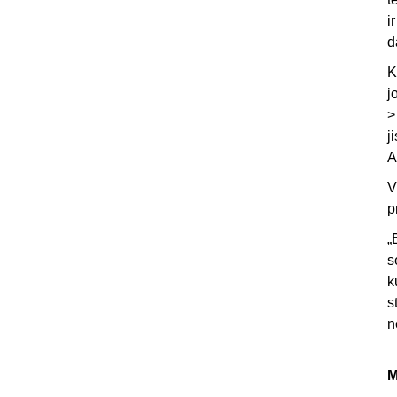
i
d
K
j
>
j
A
V
p
„
s
k
s
n
M