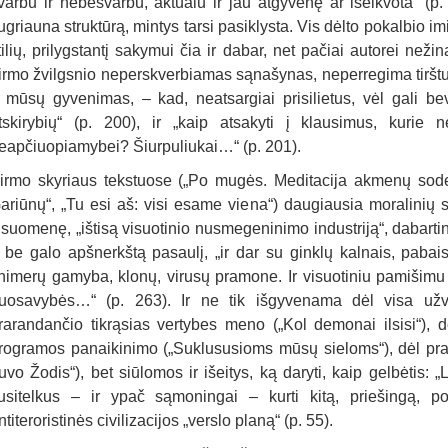
varbu ir nebesvarbu, aktualu ir jau atgyvenę ar išeikvota“ (p
ugriauna struktūrą, mintys tarsi pasiklysta. Vis dėlto pokalbio imi
tilių, prilygstantį sakymui čia ir dabar, net pačiai autorei nežina
irmo žvilgsnio neperskverbiamas sąnašynas, neperregima tirštu
r mūsų gyvenimas, – kad, neatsargiai prisilietus, vėl gali be
tskirybių“ (p. 200), ir „kaip atsakyti į klausimus, kurie n
eapčiuopiamybei? Šiurpuliukai…“ (p. 201).
irmo skyriaus tekstuose („Po mugės. Meditacija akmenų sode“
ariūnų“, „Tu esi aš: visi esame viena“) daugiausia moralinių 
isuomenę, „ištisą visuotinio nusmegeninimo industriją“, dabarti
r be galo apšnerkštą pasaulį, „ir dar su ginklų kalnais, paba
himerų gamyba, klonų, virusų pramone. Ir visuotiniu pamišimu d
uosavybės…“ (p. 263). Ir ne tik išgyvenama dėl visa užval
rarandančio tikrąsias vertybes meno („Kol demonai ilsisi“), d
rogramos panaikinimo („Suklususioms mūsų sieloms“), dėl prast
uvo Žodis“), bet siūlomos ir išeitys, ką daryti, kaip gelbėtis: „
usitelkus – ir ypač sąmoningai – kurti kitą, priešingą, pozi
ntiteroristinės civilizacijos „verslo planą“ (p. 55).