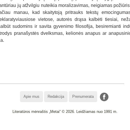
antūriau jų atžvilgiu nuteikia moralizavimas, neigiamas požiūris 
ačiau manau, kad skaitytoją pritrauks tekstų emocingumas
eklaratyviausiose vietose, autorės drąsa kalbėti tiesiai, než
albūt sudomins ir savita gyvenimo filosofija, besiremianti ind
trodys pranašystės dvelksmas, kelionės anapus ar anapusinio
ia.
Apie mus
Redakcija
Prenumerata
Literatūros mėnraštis „Metai“ © 2026. Leidžiamas nuo 1991 m.
Powered by
WordPress
and
WordPress Theme
created with Artisteer.