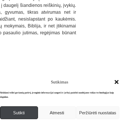
į daugelį šiandienos reiškinių, įvykių.
, gyvumas, tikras atvirumas net ir
aidžiant, nesislapstant po kaukėmis.
ų mokymais, Biblija, ir net įtikinamai
 pasaulio jutimas, regėjimas būnant
Sutikimas
Siekdami teikti geriausią patirtį, įrenginio informacijai saugoti ir (arba) pasiekti naudojame tokias technologijas kaip
slapukus.
Sutikti
Atmesti
Peržiūrėti nuostatas