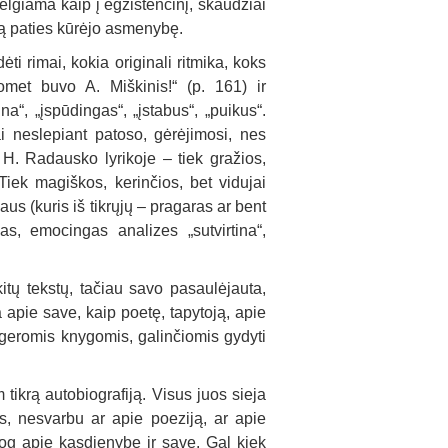
 žvelgiama kaip į egzistencinį, skaudžiai
šką paties kūrėjo asmenybę.
i rimai, kokia originali ritmika, koks
omet buvo A. Miškinis!“ (p. 161) ir
na“, „įspūdingas“, „įstabus“, „puikus“.
i neslepiant patoso, gėrėjimosi, nes
r H. Radausko lyrikoje – tiek gražios,
 Tiek magiškos, kerinčios, bet vidujai
aus (kuris iš tikrųjų – pragaras ar bent
as, emocingas analizes „sutvirtina“,
kitų tekstų, tačiau savo pasaulėjauta,
apie save, kaip poetę, tapytoją, apie
s geromis knygomis, galinčiomis gydyti
 tikrą autobiografiją. Visus juos sieja
as, nesvarbu ar apie poeziją, ar apie
siog apie kasdienybę ir save. Gal kiek