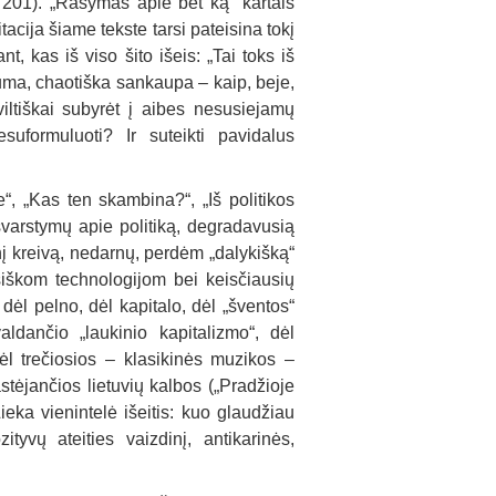
. 201). „Rašymas apie bet ką“ kartais
tacija šiame tekste tarsi pateisina tokį
nt, kas iš viso šito išeis: „Tai toks iš
ma, chaotiška sankaupa – kaip, beje,
viltiškai subyrėt į aibes nesusiejamų
esuformuluoti? Ir suteikti pavidalus
, „Kas ten skambina?“, „Iš politikos
svarstymų apie politiką, degradavusią
nį kreivą, nedarnų, perdėm „dalykišką“
isiškom technologijom bei keisčiausių
ėl pelno, dėl kapitalo, dėl „šventos“
dančio „laukinio kapitalizmo“, dėl
ėl trečiosios – klasikinės muzikos –
ėjančios lietuvių kalbos („Pradžioje
Lieka vienintelė išeitis: kuo glaudžiau
tyvų ateities vaizdinį, antikarinės,