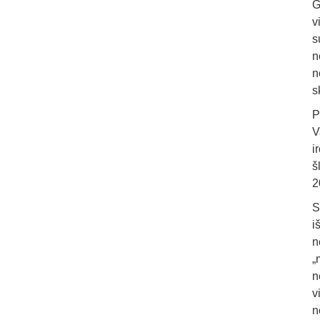
G
v
s
n
n
s
P
V
i
š
2
S
i
n
„
n
v
n