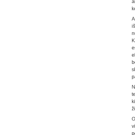
a
k
A
i
n
K
e
e
b
s
p
N
t
k
ž
O
v
p