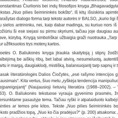
onstantinas Čiurlionis bei indų filosofijos knyga „Bhagavadgyta“
ekstas „Nuo pilies šeimininkės bokšto“. Iš kitų išsiskiria apimt
arašytas dialogo forma tarp teksto autorės ir BALSO, „kurio ligi 
u sielos antrininku, nei, kaip dabar madinga, su kuriuo nors i
ožiūriu ši esė siejasi su pirmu skyriumi, tačiau joje daugiau au
ave, kūrybą. Knygą simboliškai užbaigia graži nuotrauka „Tarp 
ur užfiksuotos trys moterų kartos.
oetės O. Baliukonės knyga įtraukia skaitytoją į stiprų žodž
albėjimą be aiškių ribų, bet labai atvirą, nesumeluotą, autentiš
artu ir margą, daugiaklodį, mistišką, balansuojantį tarp sapnų ir 
asak literatūrologės Dalios Čiočytės, „esė rašymo intencijos g
lausimais“. Kita vertus, šiuo metu „ryškėja tendencija manipuliuot
eįpareigojantį“ (Naujausioji lietuvių literatūra (1988–2002). – 
63). O. Baliukonės tekstuose vyrauja gyvenimo prasmės, 
ersunktame pasaulyje tema. Tačiau ryški ir atpalaiduoto kalbėj
inties ar temos prie kitos. Tekste „Nuo pilies šeimininkės b
eksto pradžios topą, „Nuo ko čia pradėjus?“ (p. 200) atsakoma: