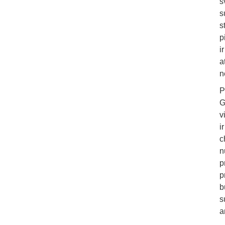
s
s
s
p
i
a
n
P
G
v
i
c
n
p
p
b
s
a