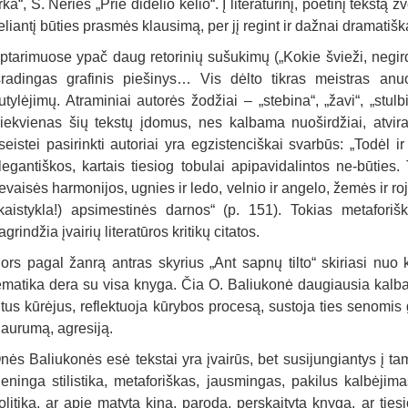
rka“, S. Nėries „Prie didelio kelio“. Į literatūrinį, poetinį tekstą
eliantį būties prasmės klausimą, per jį regint ir dažnai dramati
ptarimuose ypač daug retorinių sušukimų („Kokie švieži, negirdėt
šradingas grafinis piešinys… Vis dėlto tikras meistras anu
utylėjimų. Atraminiai autorės žodžiai – „stebina“, „žavi“, „stulbi
iekvienas šių tekstų įdomus, nes kalbama nuoširdžiai, atvira
seistei pasirinkti autoriai yra egzistenciškai svarbūs: „Todėl i
legantiškos, kartais tiesiog tobulai apipavidalintos ne-būties.
evaisės harmonijos, ugnies ir ledo, velnio ir angelo, žemės ir roj
kaistykla!) apsimestinės darnos“ (p. 151). Tokias metaforišk
agrindžia įvairių literatūros kritikų citatos.
ors pagal žanrą antras skyrius „Ant sapnų tilto“ skiriasi nuo 
ematika dera su visa knyga. Čia O. Baliukonė daugiausia kalba 
itus kūrėjus, reflektuoja kūrybos procesą, sustoja ties senomi
iaurumą, agresiją.
nės Baliukonės esė tekstai yra įvairūs, bet susijungiantys į tam
ieninga stilistika, metaforiškas, jausmingas, pakilus kalbėjim
olitiką, ar apie matytą kiną, parodą, perskaitytą knygą, ar tie