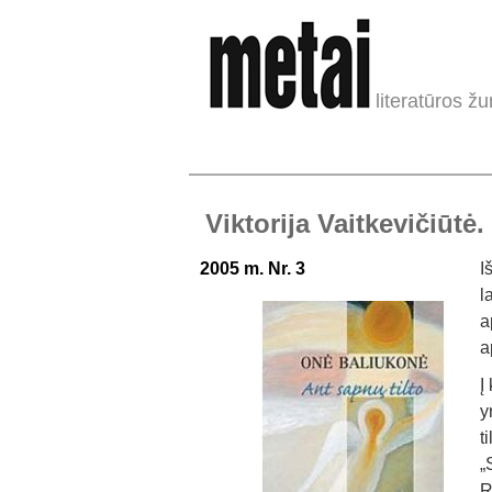
literatūros žu
Viktorija Vaitkevičiūtė.
2005 m. Nr. 3
I
l
a
a
Į
y
t
„
R