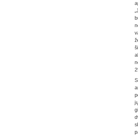
a
„
b
n
v
ž
š
a
n
2
S
a
p
j
g
d
s
p