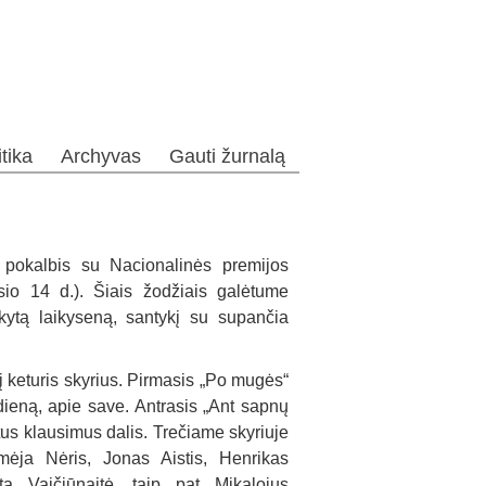
itika
Archyvas
Gauti žurnalą
s pokalbis su Nacionalinės premijos
sio 14 d.). Šiais žodžiais galėtume
akytą laikyseną, santykį su supančia
 į keturis skyrius. Pirmasis „Po mugės“
dieną, apie save. Antrasis „Ant sapnų
uotus klausimus dalis. Trečiame skyriuje
mėja Nėris, Jonas Aistis, Henrikas
a Vaičiūnaitė, taip pat Mikalojus