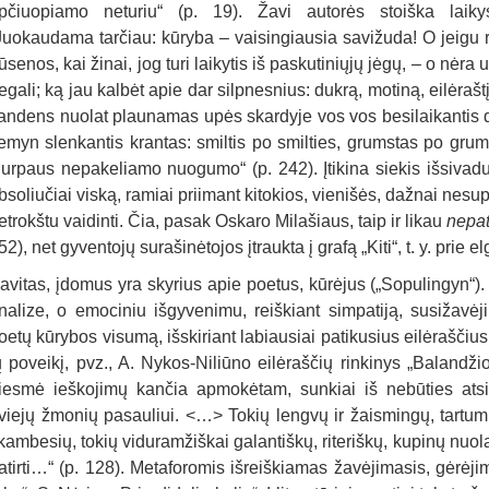
pčiuopiamo neturiu“ (p. 19). Žavi autorės stoiška laiky
Juokaudama tarčiau: kūryba – vaisingiausia savižuda! O jeigu 
ūsenos, kai žinai, jog turi laikytis iš paskutiniųjų jėgų, – o nėr
egali; ką jau kalbėt apie dar silpnesnius: dukrą, motiną, eilėrašt
andens nuolat plaunamas upės skardyje vos vos besilaikantis d
emyn slenkantis krantas: smiltis po smilties, grumstas po gru
iurpaus nepakeliamo nuogumo“ (p. 242). Įtikina siekis išsivaduo
bsoliučiai viską, ramiai priimant kitokios, vienišės, dažnai nesu
etrokštu vaidinti. Čia, pasak Oskaro Milašiaus, taip ir likau
nepat
52), net gyventojų surašinėtojos įtraukta į grafą „Kiti“, t. y. prie e
avitas, įdomus yra skyrius apie poetus, kūrėjus („Sopulingyn“). 
nalize, o emociniu išgyvenimu, reiškiant simpatiją, susižavėj
oetų kūrybos visumą, išskiriant labiausiai patikusius eilėraščius,
ų poveikį, pvz., A. Nykos-Niliūno eilėraščių rinkinys „Balandžio
iesmė ieškojimų kančia apmokėtam, sunkiai iš nebūties at
viejų žmonių pasauliui. <…> Tokių lengvų ir žaismingų, tartum v
kambesių, tokių viduramžiškai galantiškų, riteriškų, kupinų n
atirti…“ (p. 128). Metaforomis išreiškiamas žavėjimasis, gėrėji