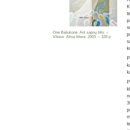
K
t
p
s
Onė Baliukonė. Ant sapnų tilto. –
p
Vilnius: Alma littera, 2003. – 328 p.
s
k
P
k
k
P
k
n
3
p
m
t