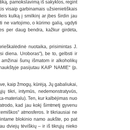
ktiką, pamokslavimą iš sakyklos, regint
is visaip garbinamais užsienietiškais
s kulką į smilkinį ar įbes širdin jau
ti ne vartojimo, o kūrimo galią, ugdyti
nes per daug bendra, kažkur girdėta,
rieškalėdinė nuotaika, prisimintas J.
si diena. Uroboras“), be to, gelbsti ir
, amžinai šunų išmatom ir alkoholikų
naukštyje pasijutau KAIP NAMIE“ (p.
ve, kaip žmogų, kūrėją. Jų gabaliukai,
ųjų tikri, intymūs, nedemonstratyvūs,
ka-materialu). Ten, kur kalbėjimas nuo
s atrodo, kad jau kokį šimtmetį gyvenu
miškos“ atmosferos. Ir tikriausiai ne
vintame blokinio namo aukšte, po pat
u dviejų tėviškių – ir iš tikrųjų nieko