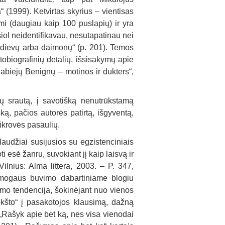
 (1999). Ketvirtas skyrius – vientisas
imi (daugiau kaip 100 puslapių) ir yra
šiol neidentifikavau, nesutapatinau nei
š dievų arba daimonų“ (p. 201). Temos
tobiografinių detalių, išsisakymų apie
abiejų Benignų – motinos ir dukters“,
ių srautą, į savotišką nenutrūkstamą
ką, pačios autorės patirtą, išgyventą,
tikrovės pasaulių.
laudžiai susijusios su egzistenciniais
i esė žanru, suvokiant jį kaip laisvą ir
Vilnius: Alma littera, 2003. – P. 347,
žmogaus buvimo dabartiniame blogiu
imo tendencija, šokinėjant nuo vienos
okšto“ į pasakotojos klausimą, dažną
 „Rašyk apie bet ką, nes visa vienodai