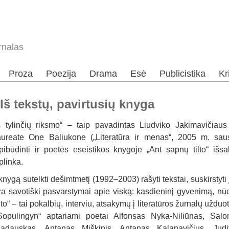
rnalas
Proza
Poezija
Drama
Esė
Publicistika
Kr
 Iš tekstų, pavirtusių knyga
š tylinčių riksmo“ – taip pavadintas Liudviko Jakimavičiau
aureate One Baliukone („Literatūra ir menas“, 2005 m. sau
pibūdinti ir poetės eseistikos knygoje „Ant sapnų tilto“ išs
plinka.
 knygą sutelkti dešimtmetį (1992–2003) rašyti tekstai, suskirstyti
ra savotiški pasvarstymai apie viską: kasdieninį gyvenimą, nū
ilto“ – tai pokalbių, interviu, atsakymų į literatūros žurnalų užd
Sopulingyn“ aptariami poetai Alfonsas Nyka-Niliūnas, Salo
adauskas, Antanas Miškinis, Antanas Kalanavičius, Judit