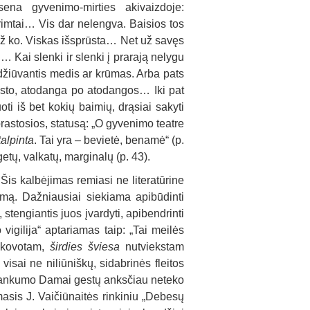
sena gyvenimo-mirties akivaizdoje:
rimtai… Vis dar nelengva. Baisios tos
a už ko. Viskas išsprūsta… Net už savęs
į… Kai slenki ir slenki į prarają nelygu
žiūvantis medis ar krūmas. Arba pats
msto, atodanga po atodangos… Iki pat
ti iš bet kokių baimių, drąsiai sakyti
prastosios, statusą: „O gyvenimo teatre
alpinta
. Tai yra – bevietė, benamė“ (p.
lgetų, valkatų, marginalų (p. 43).
Šis kalbėjimas remiasi ne literatūrine
imą. Dažniausiai siekiama apibūdinti
 stengiantis juos įvardyti, apibendrinti
 vigilija“ aptariamas taip: „Tai meilės
sikovotam,
širdies šviesa
nutviekstam
isai ne niliūniškų, sidabrinės fleitos
uolankumo Damai gestų anksčiau neteko
masis J. Vaičiūnaitės rinkiniu „Debesų