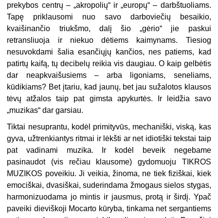
prekybos centrų – „akropolių“ ir „europų“ – darbštuoliams.
Tapę priklausomi nuo savo darboviečių besaikio,
kvaišinančio triukšmo, dalį šio „gėrio“ jie paskui
retransliuoja ir niekuo dėtiems kaimynams. Tiesiog
nesuvokdami šalia esančiųjų kančios, nes patiems, kad
patirtų kaifą, tų decibelų reikia vis daugiau. O kaip gelbėtis
dar neapkvaišusiems – arba ligoniams, seneliams,
kūdikiams? Bet įtariu, kad jaunų, bet jau sužalotos klausos
tėvų atžalos taip pat gimsta apykurtės. Ir leidžia savo
„muzikas“ dar garsiau.
Tiktai nesuprantu, kodėl primityvūs, mechaniški, viską, kas
gyva, užtrenkiantys ritmai ir lėkšti ar net idiotiški tekstai taip
pat vadinami muzika. Ir kodėl beveik negebame
pasinaudot (vis rečiau klausome) gydomuoju TIKROS
MUZIKOS poveikiu. Ji veikia, žinoma, ne tiek fiziškai, kiek
emociškai, dvasiškai, suderindama žmogaus sielos stygas,
harmonizuodama jo mintis ir jausmus, protą ir širdį. Ypač
paveiki dieviškoji Mocarto kūryba, tinkama net sergantiems