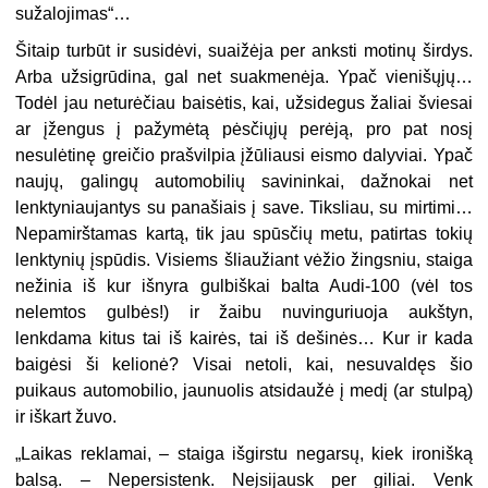
sužalojimas“…
Šitaip turbūt ir susidėvi, suaižėja per anksti motinų širdys.
Arba užsigrūdina, gal net suakmenėja. Ypač vienišųjų…
Todėl jau neturėčiau baisėtis, kai, užsidegus žaliai šviesai
ar įžengus į pažymėtą pėsčiųjų perėją, pro pat nosį
nesulėtinę greičio prašvilpia įžūliausi eismo dalyviai. Ypač
naujų, galingų automobilių savininkai, dažnokai net
lenktyniaujantys su panašiais į save. Tiksliau, su mirtimi…
Nepamirštamas kartą, tik jau spūsčių metu, patirtas tokių
lenktynių įspūdis. Visiems šliaužiant vėžio žingsniu, staiga
nežinia iš kur išnyra gulbiškai balta Audi-100 (vėl tos
nelemtos gulbės!) ir žaibu nuvinguriuoja aukštyn,
lenkdama kitus tai iš kairės, tai iš dešinės… Kur ir kada
baigėsi ši kelionė? Visai netoli, kai, nesuvaldęs šio
puikaus automobilio, jaunuolis atsidaužė į medį (ar stulpą)
ir iškart žuvo.
„Laikas reklamai, – staiga išgirstu negarsų, kiek ironišką
balsą. – Nepersistenk. Neįsijausk per giliai. Venk