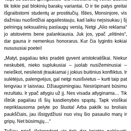
tik tokie pat blokinių barakų variantai. O ir tie patys greitai
išgraibstomi studentų ar prostitučių. Išties, Monsinjore, vis
dažniau nuoširdžiai apgailestauju, kad laiku neįsisukau į šį
pelningą seksualinių paslaugų verslą. Netgi „Alio reklama“
jo atstovėms bene palankiausia. Juk jos, ypač „elitinės“,
dar gauna ir nemenkus honorarus. Kur čia lygintis kokiai
nusususiai poetei!
„Matyt, pagaliau teks pradėti gyvent aristokratiškai. Niekur
neskubėti, nieko suplukusiai – juolab nusižeminusiai –
neieškot, nesileisti įtraukiamai į jokius buitinius konfliktus. Ir
sulėtėjus, palengvėjus, gal netgi nusišvietus – kurti taip pat
lengviau ir laisviau. Džiaugsmingiau. Nesirūpinant būsimu
rezultatu. Ir ypač atlygiu už jį. Nes visada atlyginama… Tik
ištrūk pagaliau iš šių kasdienybės spąstų. Tapk visiškai
nepriklausoma pelyte po šluota! Arba pakilk su broliais
paukščiais, jau išsigydžiusi nuo visų šio pasaulio marų ir
gripų. Net būsimųjų…“