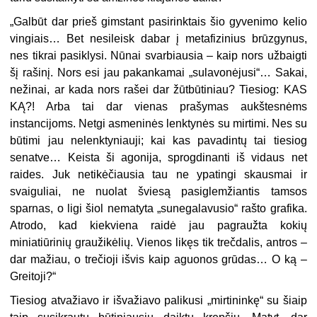
„Galbūt dar prieš gimstant pasirinktais šio gyvenimo kelio
vingiais… Bet nesileisk dabar į metafizinius brūzgynus,
nes tikrai pasiklysi. Nūnai svarbiausia – kaip nors užbaigti
šį rašinį. Nors esi jau pakankamai „sulavonėjusi“… Sakai,
nežinai, ar kada nors rašei dar žūtbūtiniau? Tiesiog: KAS
KĄ?! Arba tai dar vienas prašymas aukštesnėms
instancijoms. Netgi asmeninės lenktynės su mirtimi. Nes su
būtimi jau nelenktyniauji; kai kas pavadintų tai tiesiog
senatve… Keista ši agonija, sprogdinanti iš vidaus net
raides. Juk netikėčiausia tau ne ypatingi skausmai ir
svaiguliai, ne nuolat šviesą pasiglemžiantis tamsos
sparnas, o ligi šiol nematyta „sunegalavusio“ rašto grafika.
Atrodo, kad kiekviena raidė jau pagraužta kokių
miniatiūrinių graužikėlių. Vienos likęs tik trečdalis, antros –
dar mažiau, o trečioji išvis kaip aguonos grūdas… O ką –
Greitoji?“
Tiesiog atvažiavo ir išvažiavo palikusi „mirtininkę“ su šiaip