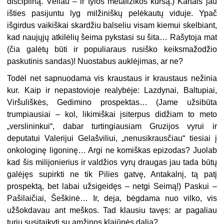
discipliną. Vėliau – ir tylos metafizikos kursą.) Kartais jau
išties pasijuntu lyg milžiniškų pelėkautų viduje. Ypač
išgirdus vaikiškai skardžiu balseliu visam kiemui skelbiant,
kad naujųjų atkilėlių šeima pykstasi su šita… Rašytoja mat
(čia galėtų būti ir populiaraus rusiško keiksmažodžio
paskutinis sandas)! Nuostabus auklėjimas, ar ne?
Todėl net sapnuodama vis kraustaus ir kraustaus nežinia
kur. Kaip ir nepastovioje realybėje: Lazdynai, Baltupiai,
Viršuliškės, Gedimino prospektas… (Jame užsibūta
trumpiausiai – kol, likimiškai įsiterpus didžiam to meto
„verslininkui“, dabar turtingiausiam Gruzijos vyrui ir
deputatui Valerijui Gelašviliui, „nenusikrausčiau“ tiesiai į
onkologinę ligoninę… Argi ne komiškas epizodas? Juolab
kad šis milijonierius ir valdžios vyrų draugas jau tada būtų
galėjęs supirkti ne tik Pilies gatvę, Antakalnį, tą patį
prospektą, bet labai užsigeidęs – netgi Seimą!) Paskui –
Pašilaičiai, Šeškinė… Ir, deja, bėgdama nuo vilko, vis
užšokdavau ant meškos. Tad klausiu tavęs: ar pagaliau
turiu susitaikyti su amžinos klajūnės dalia?