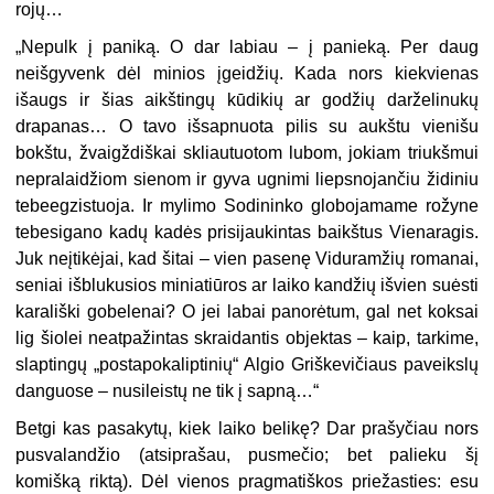
rojų…
„Nepulk į paniką. O dar labiau – į panieką. Per daug
neišgyvenk dėl minios įgeidžių. Kada nors kiekvienas
išaugs ir šias aikštingų kūdikių ar godžių darželinukų
drapanas… O tavo išsapnuota pilis su aukštu vienišu
bokštu, žvaigždiškai skliautuotom lubom, jokiam triukšmui
nepralaidžiom sienom ir gyva ugnimi liepsnojančiu židiniu
tebeegzistuoja. Ir mylimo Sodininko globojamame rožyne
tebesigano kadų kadės prisijaukintas baikštus Vienaragis.
Juk neįtikėjai, kad šitai – vien pasenę Viduramžių romanai,
seniai išblukusios miniatiūros ar laiko kandžių išvien suėsti
karališki gobelenai? O jei labai panorėtum, gal net koksai
lig šiolei neatpažintas skraidantis objektas – kaip, tarkime,
slaptingų „postapokaliptinių“ Algio Griškevičiaus paveikslų
danguose – nusileistų ne tik į sapną…“
Betgi kas pasakytų, kiek laiko belikę? Dar prašyčiau nors
pusvalandžio (atsiprašau, pusmečio; bet palieku šį
komišką riktą). Dėl vienos pragmatiškos priežasties: esu