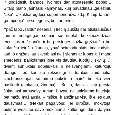
ir girgždesių bangos, lydimos dar atgrasesnio popso…
Šitaip mano jaunasis kaimynas, kurį pavadinau „geležiniu
Niku“, atkakliai ugdosi supermeno išvaizdą. Kitaip tariant,
„pumpuoja“ ne smegenis, bet raumenis.
Ypač tapo „saldu“ neseniai į trečią aukštą dar atsikrausčius
jaunai energingai šeimai su nuolat keiksmažodžiais
emocijas reiškiančiu ir be perstogės kažką gręžiančiu bei
kalančiu tėtušiu (kartais, ypač sekmadieniais, ima rodytis,
kad jo grąžtas jau skverbiasi ne į sienas ar lubas, o į mano
smegenis, palikdamas jose vis daugiau juodųjų skylių…),
dviem sūniukais dobiliukais ir neišvengiamu keturkoju
draugu. Tad kai šių rėksmingi ir trankūs žaidimėliai
sinchronizuojasi su pirmo aukšto „ritmais“, belieka vien
pasikarti (juokauju, žinoma)… Be to, dar visi taip garsiai
šūkaujasi tarpusavy, tartum buvotų ne ankštame butelyje,
bet mažų mažiausiai – miške. Ir amžinas visų iš eilės durų
daužymas… (Nekart pagalvoju: jei dirbčiau mokytoja,
būtinai įvesčiau savo mokiniams kultūringo durų darymo