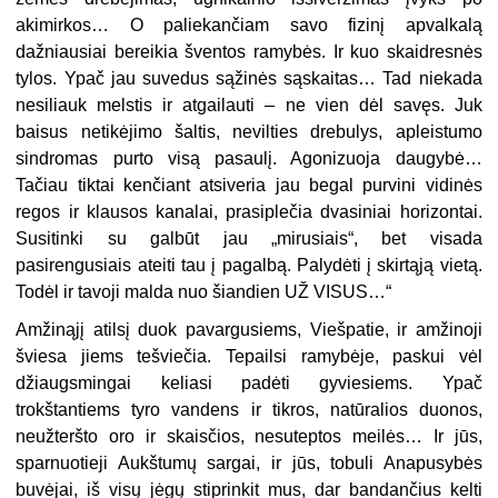
akimirkos… O paliekančiam savo fizinį apvalkalą
dažniausiai bereikia šventos ramybės. Ir kuo skaidresnės
tylos. Ypač jau suvedus sąžinės sąskaitas… Tad niekada
nesiliauk melstis ir atgailauti – ne vien dėl savęs. Juk
baisus netikėjimo šaltis, nevilties drebulys, apleistumo
sindromas purto visą pasaulį. Agonizuoja daugybė…
Tačiau tiktai kenčiant atsiveria jau begal purvini vidinės
regos ir klausos kanalai, prasiplečia dvasiniai horizontai.
Susitinki su galbūt jau „mirusiais“, bet visada
pasirengusiais ateiti tau į pagalbą. Palydėti į skirtąją vietą.
Todėl ir tavoji malda nuo šiandien UŽ VISUS…“
Amžinąjį atilsį duok pavargusiems, Viešpatie, ir amžinoji
šviesa jiems tešviečia. Tepailsi ramybėje, paskui vėl
džiaugsmingai keliasi padėti gyviesiems. Ypač
trokštantiems tyro vandens ir tikros, natūralios duonos,
neužteršto oro ir skaisčios, nesuteptos meilės… Ir jūs,
sparnuotieji Aukštumų sargai, ir jūs, tobuli Anapusybės
buvėjai, iš visų jėgų stiprinkit mus, dar bandančius kelti