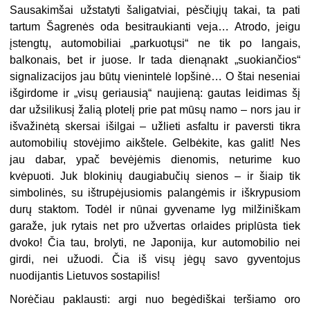
Sausakimšai užstatyti šaligatviai, pėsčiųjų takai, ta pati
tartum Šagrenės oda besitraukianti veja… Atrodo, jeigu
įstengtų, automobiliai „parkuotųsi“ ne tik po langais,
balkonais, bet ir juose. Ir tada dienąnakt „suokiančios“
signalizacijos jau būtų vienintelė lopšinė… O štai neseniai
išgirdome ir „visų geriausią“ naujieną: gautas leidimas šį
dar užsilikusį žalią plotelį prie pat mūsų namo – nors jau ir
išvažinėtą skersai išilgai – užlieti asfaltu ir paversti tikra
automobilių stovėjimo aikštele. Gelbėkite, kas galit! Nes
jau dabar, ypač bevėjėmis dienomis, neturime kuo
kvėpuoti. Juk blokinių daugiabučių sienos – ir šiaip tik
simbolinės, su ištrupėjusiomis palangėmis ir iškrypusiom
durų staktom. Todėl ir nūnai gyvename lyg milžiniškam
garaže, juk rytais net pro užvertas orlaides priplūsta tiek
dvoko! Čia tau, brolyti, ne Japonija, kur automobilio nei
girdi, nei užuodi. Čia iš visų jėgų savo gyventojus
nuodijantis Lietuvos sostapilis!
Norėčiau paklausti: argi nuo begėdiškai teršiamo oro