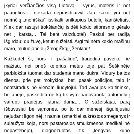
įkyriai verčiančios visą Lietuvą – vyrus, moteris ir net
paauglius – niekada neprasiblaivyt. Jau, sako, yra net
norinčių „meniškai“ išsikalti antkapius butelių kamšteliais.
Kiek dar rastųsi trokštančių įsidėti kokio stipresnio gėralo
net į karstą… Tai bent vaizduotė!) Paskui per radiją
išgirdau: du žuvę, keturi sužeisti. Argi tai nėra kokio mašinų
maro, mutuojančio į žmogiškąjį, ženklai?
Kažkodėl ši, nors ir „pašalinė“, tragedija paveikė ne
mažiau, nei prieš kelerius metus toje pat Šeškinėje
parblokšta tuomet dar studentė mano dukra. Vidury baltos
dienos, prie pat mokyklos, bet, pasak policijos, taip ir
neatsiradus nė vienam liudytojui. Tad avarijos kaltininke,
be abejo, paskelbta ne ką tik vyro padovanotą automobilį
vairuoti pradėjusi jauna dama… O sužeistajai, parą
išbuvusiai be sąmonės, po to dar mėnesį išgulėjusiai
nejudant ligoninėj ir namie (smarkiai sukrėstos smegenys ir
sulaužyta koja, nors pastarosios smulkmenos medikai nė
nepastebėjo), diagnozuotas tik „lengvas kūno