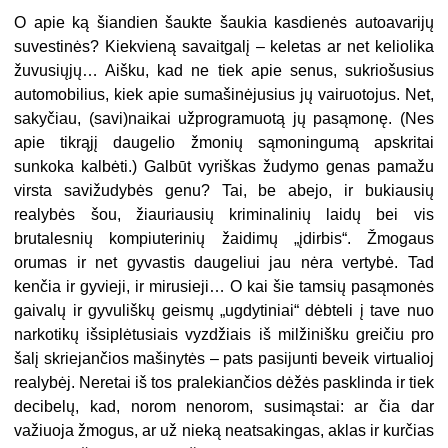
O apie ką šiandien šaukte šaukia kasdienės autoavarijų
suvestinės? Kiekvieną savaitgalį – keletas ar net keliolika
žuvusiųjų… Aišku, kad ne tiek apie senus, sukriošusius
automobilius, kiek apie sumašinėjusius jų vairuotojus. Net,
sakyčiau, (savi)naikai užprogramuotą jų pasąmonę. (Nes
apie tikrąjį daugelio žmonių sąmoningumą apskritai
sunkoka kalbėti.) Galbūt vyriškas žudymo genas pamažu
virsta savižudybės genu? Tai, be abejo, ir bukiausių
realybės šou, žiauriausių kriminalinių laidų bei vis
brutalesnių kompiuterinių žaidimų „įdirbis“. Žmogaus
orumas ir net gyvastis daugeliui jau nėra vertybė. Tad
kenčia ir gyvieji, ir mirusieji… O kai šie tamsių pasąmonės
gaivalų ir gyvuliškų geismų „ugdytiniai“ dėbteli į tave nuo
narkotikų išsiplėtusiais vyzdžiais iš milžinišku greičiu pro
šalį skriejančios mašinytės – pats pasijunti beveik virtualioj
realybėj. Neretai iš tos pralekiančios dėžės pasklinda ir tiek
decibelų, kad, norom nenorom, susimąstai: ar čia dar
važiuoja žmogus, ar už nieką neatsakingas, aklas ir kurčias