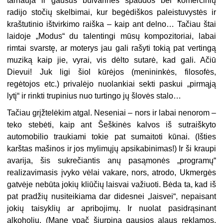
tarnauja ir gausūs bulvarinės spaudos bei komercinių
radijo stočių skelbimai, kur begėdiškos paleistuvystės ir
kraštutinio ištvirkimo raiška – kaip ant delno… Tačiau štai
laidoje „Modus“ du talentingi mūsų kompozitoriai, labai
rimtai svarstę, ar moterys jau gali rašyti tokią pat vertingą
muziką kaip jie, vyrai, vis dėlto sutarė, kad gali. Ačiū
Dievui! Juk ligi šiol kūrėjos (menininkės, filosofės,
regėtojos etc.) privalėjo nuolankiai sekti paskui „pirmąją
lytį“ ir rinkti trupinius nuo turtingo jų šlovės stalo…
Tačiau grįžtelėkim atgal. Neseniai – nors ir labai nenorom –
teko stebėti, kaip ant Šeškinės kalvos iš sutraiškyto
automobilio traukiami tokie pat sumaitoti kūnai. (Išties
karštas mašinos ir jos mylimųjų apsikabinimas!) Ir ši kraupi
avarija, šis sukrečiantis anų pasąmonės „programų“
realizavimasis įvyko vėlai vakare, nors, atrodo, Ukmergės
gatvėje nebūta jokių kliūčių laisvai važiuoti. Bėda ta, kad iš
pat pradžių nusiteikiama dar didesnei „laisvei“, nepaisant
jokių taisyklių ar apribojimų. Ir nuolat pasidrąsinant
alkoholiu. (Mane ypač šiurpina gausios alaus reklamos,