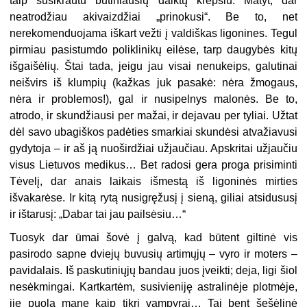
taip susikrautu būtiniausių daiktų krepšiu. Matyt, dar
neatrodžiau akivaizdžiai „prinokusi“. Be to, net
nerekomenduojama iškart vežti į valdiškas ligonines. Tegul
pirmiau pasistumdo poliklinikų eilėse, tarp daugybės kitų
išgaišėlių. Štai tada, jeigu jau visai nenukeips, galutinai
neišvirs iš klumpių (kažkas juk pasakė: nėra žmogaus,
nėra ir problemos!), gal ir nusipelnys malonės. Be to,
atrodo, ir skundžiausi per mažai, ir dejavau per tyliai. Užtat
dėl savo ubagiškos padėties smarkiai skundėsi atvažiavusi
gydytoja – ir aš ją nuoširdžiai užjaučiau. Apskritai užjaučiu
visus Lietuvos medikus… Bet radosi gera proga prisiminti
Tėvelį, dar anais laikais išmestą iš ligoninės mirties
išvakarėse. Ir kitą rytą nusigręžusį į sieną, giliai atsidususį
ir ištarusį: „Dabar tai jau pailsėsiu…“
Tuosyk dar ūmai šovė į galvą, kad būtent giltinė vis
pasirodo sapne dviejų buvusių artimųjų – vyro ir moters –
pavidalais. Iš paskutiniųjų bandau juos įveikti; deja, ligi šiol
nesėkmingai. Kartkartėm, susivieniję astralinėje plotmėje,
jie puola mane kaip tikri vampyrai… Tai bent šešėlinė