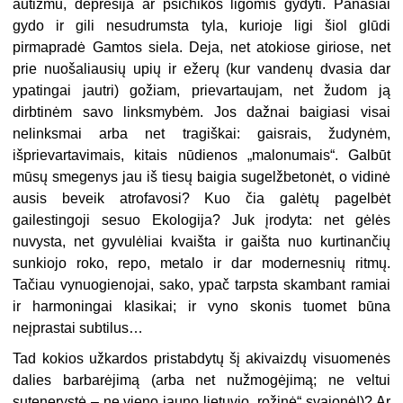
autizmu, depresija ar psichikos ligomis gydyti. Panašiai
gydo ir gili nesudrumsta tyla, kurioje ligi šiol glūdi
pirmapradė Gamtos siela. Deja, net atokiose giriose, net
prie nuošaliausių upių ir ežerų (kur vandenų dvasia dar
ypatingai jautri) gožiam, prievartaujam, net žudom ją
dirbtinėm savo linksmybėm. Jos dažnai baigiasi visai
nelinksmai arba net tragiškai: gaisrais, žudynėm,
išprievartavimais, kitais nūdienos „malonumais“. Galbūt
mūsų smegenys jau iš tiesų baigia sugelžbetonėt, o vidinė
ausis beveik atrofavosi? Kuo čia galėtų pagelbėt
gailestingoji sesuo Ekologija? Juk įrodyta: net gėlės
nuvysta, net gyvulėliai kvaišta ir gaišta nuo kurtinančių
sunkiojo roko, repo, metalo ir dar modernesnių ritmų.
Tačiau vynuogienojai, sako, ypač tarpsta skambant ramiai
ir harmoningai klasikai; ir vyno skonis tuomet būna
neįprastai subtilus…
Tad kokios užkardos pristabdytų šį akivaizdų visuomenės
dalies barbarėjimą (arba net nužmogėjimą; ne veltui
sutenerystė – ne vieno jauno lietuvio „rožinė“ svajonė!)? Ar