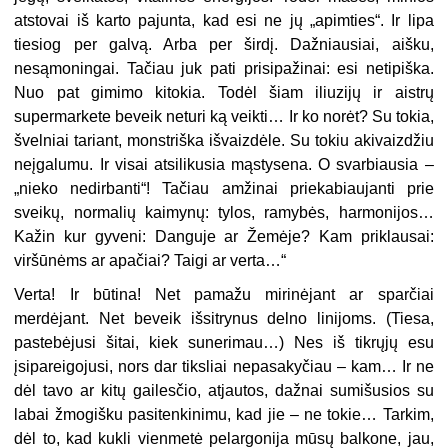
atstovai iš karto pajunta, kad esi ne jų „apimties“. Ir lipa
tiesiog per galvą. Arba per širdį. Dažniausiai, aišku,
nesąmoningai. Tačiau juk pati prisipažinai: esi netipiška.
Nuo pat gimimo kitokia. Todėl šiam iliuzijų ir aistrų
supermarkete beveik neturi ką veikti… Ir ko norėt? Su tokia,
švelniai tariant, monstriška išvaizdėle. Su tokiu akivaizdžiu
neįgalumu. Ir visai atsilikusia mąstysena. O svarbiausia –
„nieko nedirbanti“! Tačiau amžinai priekabiaujanti prie
sveikų, normalių kaimynų: tylos, ramybės, harmonijos…
Kažin kur gyveni: Danguje ar Žemėje? Kam priklausai:
viršūnėms ar apačiai? Taigi ar verta…“
Verta! Ir būtina! Net pamažu mirinėjant ar sparčiai
merdėjant. Net beveik išsitrynus delno linijoms. (Tiesa,
pastebėjusi šitai, kiek sunerimau…) Nes iš tikrųjų esu
įsipareigojusi, nors dar tiksliai nepasakyčiau – kam… Ir ne
dėl tavo ar kitų gailesčio, atjautos, dažnai sumišusios su
labai žmogišku pasitenkinimu, kad jie – ne tokie… Tarkim,
dėl to, kad kukli vienmetė pelargonija mūsų balkone, jau,