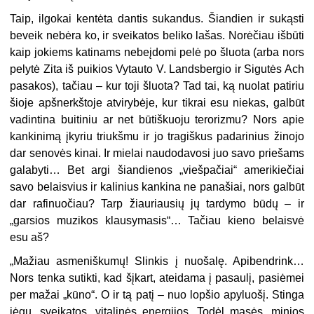
Taip, ilgokai kentėta dantis sukandus. Šiandien ir sukąsti
beveik nebėra ko, ir sveikatos beliko lašas. Norėčiau išbūti
kaip jokiems katinams nebeįdomi pelė po šluota (arba nors
pelytė Zita iš puikios Vytauto V. Landsbergio ir Sigutės Ach
pasakos), tačiau – kur toji šluota? Tad tai, ką nuolat patiriu
šioje apšnerkštoje atvirybėje, kur tikrai esu niekas, galbūt
vadintina buitiniu ar net būtiškuoju terorizmu? Nors apie
kankinimą įkyriu triukšmu ir jo tragiškus padarinius žinojo
dar senovės kinai. Ir mielai naudodavosi juo savo priešams
galabyti… Bet argi šiandienos „viešpačiai“ amerikiečiai
savo belaisvius ir kalinius kankina ne panašiai, nors galbūt
dar rafinuočiau? Tarp žiauriausių jų tardymo būdų – ir
„garsios muzikos klausymasis“… Tačiau kieno belaisvė
esu aš?
„Mažiau asmeniškumų! Slinkis į nuošalę. Apibendrink…
Nors tenka sutikti, kad šįkart, ateidama į pasaulį, pasiėmei
per mažai „kūno“. O ir tą patį – nuo lopšio apyluošį. Stinga
jėgų, sveikatos, vitalinės energijos. Todėl masės, minios