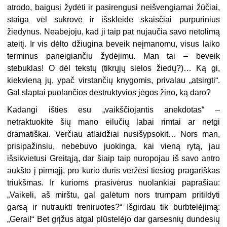
atrodo, baigusi žydėti ir pasirengusi neišvengiamai žūčiai,
staiga vėl sukrovė ir išskleidė skaisčiai purpurinius
žiedynus. Neabejoju, kad ji taip pat nujaučia savo netolimą
ateitį. Ir vis dėlto džiugina beveik neįmanomu, visus laiko
terminus paneigiančiu žydėjimu. Man tai – beveik
stebuklas! O dėl tekstų (tikrųjų sielos žiedų?)… Ką gi,
kiekvieną jų, ypač virstančių knygomis, privalau „atsirgti“.
Gal slaptai puolančios destruktyvios jėgos žino, ką daro?
Kadangi išties esu „vaikščiojantis anekdotas“ –
netraktuokite šių mano eilučių labai rimtai ar netgi
dramatiškai. Verčiau atlaidžiai nusišypsokit… Nors man,
prisipažinsiu, nebebuvo juokinga, kai vieną rytą, jau
išsikvietusi Greitąją, dar šiaip taip nuropojau iš savo antro
aukšto į pirmąjį, pro kurio duris veržėsi tiesiog pragariškas
triukšmas. Ir kurioms prasivėrus nuolankiai paprašiau:
„Vaikeli, aš mirštu, gal galėtum nors trumpam pritildyti
garsą ir nutraukti treniruotes?“ Išgirdau tik burbtelėjimą:
„Gerai!“ Bet grįžus atgal plūstelėjo dar garsesnių dundesių