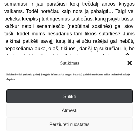
sumaniusi ir jau parašiusi kokį trečdalį antros knygos
vaikams. Todėl norėčiau kaip nors ją pabaigti… Taigi vėl
belieka kreiptis į turtingesnius tautiečius, kurių įsigyti būstai
kažkur netoli senamiesčio (nebūtinai sostinės) gal stovi
tušti: kodėl mums nesudarius tam tikros sutarties? Jums
laikinai patikėti savąjį turtą šių eilučių rašėjai gal nebūtų
nepakeliama auka, o aš, tikiuosi, dar šį tą sukurčiau. Ir, be
abejo, dedikuočiau tai kilniesiems geradariams. (Čia,
Sutikimas
naudodamasi proga, nuoširdžiai dėkoju dosniems
mecenatams Adelei ir Broniui Vainoroms, be kurių
Siekdami teikti geriausią patirtį, įrenginio informacijai saugoti ir (arba) pasiekti naudojame tokias technologijas kaip
netikėtos ir todėl dar malonesnės paramos nebūtų taip greit
slapukus.
pasirodžiusi ir mano pirmoji knygelė vaikams.) Kita vertus,
šį tą nuveikti galėčiau ir IŠ TENAI… Bet kadangi Kūrėjas –
Sutikti
ir juo tebesekantys kūrėjai – mėgsta trejybę, tai slapčiomis
dar viliuosi parašyti ir trečiąją. Tegul net blunkančiomis ar
Atmesti
trupančiomis raidėmis, neišskaitomais žodžiais, bet po šia
žemiška – kartu ir dangiška – Saule.
Peržiūrėti nuostatas
Vis dėlto – net savo nuostabai – esu optimistė… Belieka