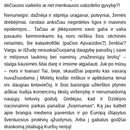
dėčiausio vaikelio ar net menkiausio vabzdelio gyvybę?!
Nenuneigsi: dažnėja ir stiprėja uraganai, potvyniai, žemės
drebėjimai, randasi anksčiau negirdėtos ligos ir masinės
epidemijos… Tačiau ar įtikėjusiems savo galia ir valia
pasaulio šeimininkams ką nors reiškia šios stichinės
nelaimės, šie katastrofiški (pačios Apvaizdos?) ženklai?
Vargu ar išžudę nesuskaičiuojamą daugybę panašių į save
ir milijonus laukinių bei naminių „mažesniųjų brolių“ –
staiga liausimės šitai darę ir imsime atgailauti. Juk po mūsų
– nors ir tvanas! Tai, beje, skaudžiai pajuntu kas vasarą
nuvažiuodama į Molėtų krašto miškus ir aptikdama tenai
vis daugiau kirtaviečių. Ir šios baisingai užterštos plynės
aiškiai liudija komercinių tikslų viršenybę ir nenumaldomą
naujųjų lietuvių godulį. Girdėjau, kad ir Dzūkijos
nacionalinis parkas panašiai „švarinamas“. Ką jau kalbėt
apie brangia mediena paverstus ir po Europą ištąsytus
šventuosius protėvių ąžuolynus. Arba į gabalus godžiai
draskomą įstabiąją Kuršių neriją!