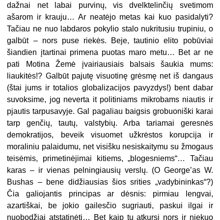
dažnai net labai purvinų, vis dvelktelinčių svetimom
ašarom ir krauju… Ar neatėjo metas kai kuo pasidalyti?
Tačiau ne nuo labdaros pokylio stalo nukritusiu trupiniu, o
galbūt – nors puse riekės. Beje, tautinio elito pobūviai
šiandien įtartinai primena puotas maro metu… Bet ar ne
pati Motina Žemė įvairiausiais balsais šaukia mums:
liaukitės!? Galbūt pajutę visuotinę grėsmę net iš dangaus
(štai jums ir totalios globalizacijos pavyzdys!) bent dabar
suvoksime, jog neverta it politiniams mikrobams niautis ir
pjautis tarpusavyje. Gal pagaliau baigsis grobuoniški karai
tarp genčių, tautų, valstybių. Arba tariamai geresnės
demokratijos, beveik visuomet užkrėstos korupcija ir
moraliniu palaidumu, net visišku nesiskaitymu su žmogaus
teisėmis, primetinėjimai kitiems, „blogesniems“… Tačiau
karas – ir vienas pelningiausių verslų. (O George’as W.
Bushas – bene didžiausias šios srities „vadybininkas“?)
Čia galiojantis principas ar dėsnis: pirmiau lengvai,
azartiškai, be jokio gailesčio sugriauti, paskui ilgai ir
nuobodžiai atstatinėti… Bet kaip tu atkursi nors ir niekuo