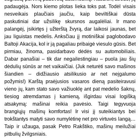
padaugėja. Nors kiemo plotas lieka toks pat. Todėl visais
nesveikais plaučiais jaučiu, kaip beviltiškai dūsta
paskutiniai dar užsilikę skursnos augalėliai. Ir mano
palangėj, įsikirtęs į užterštą žvyrą, dar laikosi jaunas, bet
jau liguistas medelis. Anksčiau jį motiniškai paglobodavo
Baltoji Akacija, kol ir ją pagaliau pribaigė viesulo gūsis. Bet
pirmiau, žinoma, pasidarbavo dėdės su automobiliais.
Dabar panašiai – tik dar negailestingiau – puola jau šių
dėdulių sūnūs ar net vaikaičiai. (Juk neturėti savo mašinos
šiandien – didžiausio atsilikusio ar net neįgalumo
požymis!) Karštą praėjusios vasaros dieną pasiteiravusi
vieno jų, kam stato savo važiuoklę ant pat medelio šaknų,
tiesiog atremdamas į kamieną, išgirdau visai logišką
atsakymą: mašinai reikia pavėsio. Taigi tegyvuoja
brangiųjų mašinų komfortas! Ir visi jį suteikiantys bei
trokštantys matyti savo numylėtinę net pro virtuvės langą…
Taip ir užauga, pasak Petro Rakštiko, mašinų meilužiai
pitbulių žvilgsniais.