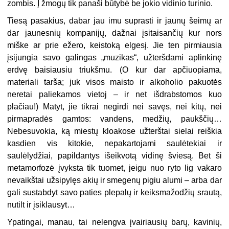
zombis. Į žmogų tik panaši būtybė be jokio vidinio turinio.
Tiesą pasakius, dabar jau imu suprasti ir jaunų šeimų ar
dar jaunesnių kompanijų, dažnai įsitaisančių kur nors
miške ar prie ežero, keistoką elgesį. Jie ten pirmiausia
įsijungia savo galingas „muzikas“, užteršdami aplinkinę
erdvę baisiausiu triukšmu. (O kur dar apčiuopiama,
materiali tarša; juk visos maisto ir alkoholio pakuotės
neretai paliekamos vietoj – ir net išdrabstomos kuo
plačiau!) Matyt, jie tikrai negirdi nei savęs, nei kitų, nei
pirmapradės gamtos: vandens, medžių, paukščių…
Nebesuvokia, ką miestų kloakose užterštai sielai reiškia
kasdien vis kitokie, nepakartojami saulėtekiai ir
saulėlydžiai, papildantys išeikvotą vidinę šviesą. Bet ši
metamorfozė įvyksta tik tuomet, jeigu nuo ryto lig vakaro
nevaikštai užsipylęs akių ir smegenų pigiu alumi – arba dar
gali sustabdyt savo paties plepalų ir keiksmažodžių srautą,
nutilt ir įsiklausyt…
Ypatingai, manau, tai nelengva įvairiausių barų, kavinių,