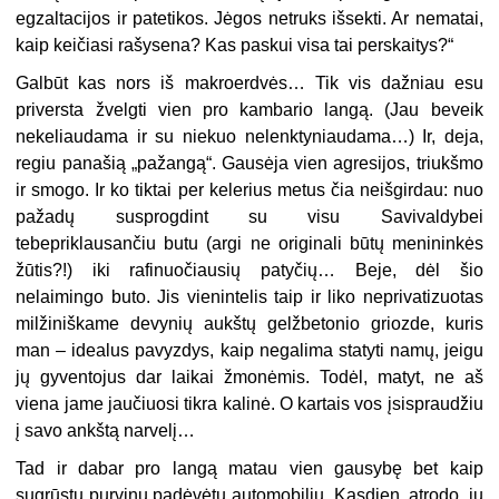
egzaltacijos ir patetikos. Jėgos netruks išsekti. Ar nematai,
kaip keičiasi rašysena? Kas paskui visa tai perskaitys?“
Galbūt kas nors iš makroerdvės… Tik vis dažniau esu
priversta žvelgti vien pro kambario langą. (Jau beveik
nekeliaudama ir su niekuo nelenktyniaudama…) Ir, deja,
regiu panašią „pažangą“. Gausėja vien agresijos, triukšmo
ir smogo. Ir ko tiktai per kelerius metus čia neišgirdau: nuo
pažadų susprogdint su visu Savivaldybei
tebepriklausančiu butu (argi ne originali būtų menininkės
žūtis?!) iki rafinuočiausių patyčių… Beje, dėl šio
nelaimingo buto. Jis vienintelis taip ir liko neprivatizuotas
milžiniškame devynių aukštų gelžbetonio griozde, kuris
man – idealus pavyzdys, kaip negalima statyti namų, jeigu
jų gyventojus dar laikai žmonėmis. Todėl, matyt, ne aš
viena jame jaučiuosi tikra kalinė. O kartais vos įsispraudžiu
į savo ankštą narvelį…
Tad ir dabar pro langą matau vien gausybę bet kaip
sugrūstų purvinų padėvėtų automobilių. Kasdien, atrodo, jų