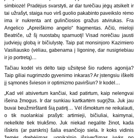
simbiozė! Pradėjus svarstyti, ar dar turėčiau jėgų atsikelt ir
tai užrašyt, staiga nuo virš guolio pakabinto paveikslo rėmo
ima ir nukrenta ant gulinčiosios gražus atvirukas. Fra
Angelico „Apreiškimo angelo“ fragmentas. Ačiū, mieloji
Beatriče, už šį nuostabų sparnuotį! Visad norėčiau jausti
judviejų globą ir bičiulystę. Taip pat monsinjoro Kazimiero
Vasiliausko (vėliau, gabenama į ligoninę, dar nusigriebiau
ir jo portretą)…
Tačiau kodėl vis dėlto taip užsitęsė šio rudens agonija?
Taip giliai nugrimzdo gyvenimo inkaras? Ar įstengsiu iškelti
jį sąmonės švieson ir optimizmo paviršiun? Ir kodėl…
„Kad vėl atsivertum kančiai, kad patirtum, kaip nelengvai
išeina žmogus. Ir dar sunkiau kartkartėm sugrįžta. Juk jau
buvai beužmirštanti šią patirtį… Vėl išmoktum ne reikalauti,
o tik nuolankiai prašyti: artimieji, bičiuliai, kaimynai,
nekelkite tiek triukšmo. Juk niekad negalite žinot, kada
išskris (ar parskris) šalia esančiojo siela. Ir koks vidinis
žemės drebėjimas, ugnikalnio išsiveržimas įvyks po