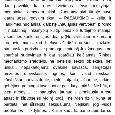
dar paveiktų ką nors kvietimas: tėvai, mokytojai,
menininkai, atmerkim akis! Užuot atsainiai tūnoję savo
kiauteliuose, rodykim tikrąjį – PAŠAUKIMO – kelią. Ir
liaukimės nuolankiai garbstę „naująsias vertybes“: pirkimo
ir nuolatinių linksmybių kultą, besaikio turtėjimo maniją,
visuotinės konkurencijos idealą. (Nors visažinė reklama ir
įrodinėtų mums, kad „Lietuvos širdis“ nuo šiol – kažkoks
naujausias prekybos ir pramogų centras!) Juk žmogus – ne
sparčiai sudėvimas ir dar sparčiau keičiamas Rinkos
mechanizmo sraigtelis, ne beteisis sekso objektas, bet
unikali, nepakartojama dvasinė savastis, sergėtojas
amžinos dieviškosios ugnies, kuri visad reiškiasi
kūrybiškumu ir vaizduote, meile ir atjauta, tačiau ne, tarkim,
gebėjimu pelningai investuot ar pasidaryt imidžą. Ne būti, o
vien atrodyti… Ir paauglys, jaunuolis pirmiausia turėtų
atrast ir išpuoselėti vidinį grožį, ne vien fizinį kūną ar
perdėtą, net iškreiptą seksualumą. Neįtikėti, jog visos
problemos – tik lytinės… Kur ir kada kalbame apie tai su