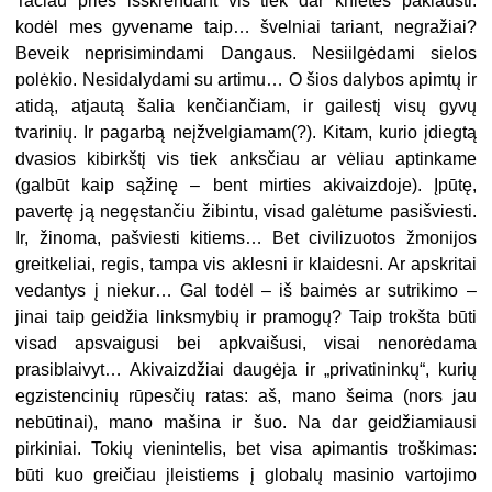
Tačiau prieš išskrendant vis tiek dar knietės paklausti:
kodėl mes gyvename taip… švelniai tariant, negražiai?
Beveik neprisimindami Dangaus. Nesiilgėdami sielos
polėkio. Nesidalydami su artimu… O šios dalybos apimtų ir
atidą, atjautą šalia kenčiančiam, ir gailestį visų gyvų
tvarinių. Ir pagarbą neįžvelgiamam(?). Kitam, kurio įdiegtą
dvasios kibirkštį vis tiek anksčiau ar vėliau aptinkame
(galbūt kaip sąžinę – bent mirties akivaizdoje). Įpūtę,
pavertę ją negęstančiu žibintu, visad galėtume pasišviesti.
Ir, žinoma, pašviesti kitiems… Bet civilizuotos žmonijos
greitkeliai, regis, tampa vis aklesni ir klaidesni. Ar apskritai
vedantys į niekur… Gal todėl – iš baimės ar sutrikimo –
jinai taip geidžia linksmybių ir pramogų? Taip trokšta būti
visad apsvaigusi bei apkvaišusi, visai nenorėdama
prasiblaivyt… Akivaizdžiai daugėja ir „privatininkų“, kurių
egzistencinių rūpesčių ratas: aš, mano šeima (nors jau
nebūtinai), mano mašina ir šuo. Na dar geidžiamiausi
pirkiniai. Tokių vienintelis, bet visa apimantis troškimas:
būti kuo greičiau įleistiems į globalų masinio vartojimo