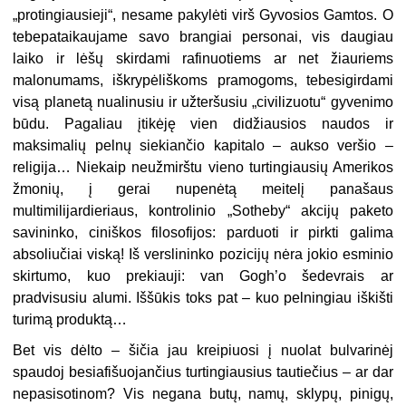
„protingiausieji“, nesame pakylėti virš Gyvosios Gamtos. O
tebepataikaujame savo brangiai personai, vis daugiau
laiko ir lėšų skirdami rafinuotiems ar net žiauriems
malonumams, iškrypėliškoms pramogoms, tebesigirdami
visą planetą nualinusiu ir užteršusiu „civilizuotu“ gyvenimo
būdu. Pagaliau įtikėję vien didžiausios naudos ir
maksimalių pelnų siekiančio kapitalo – aukso veršio –
religija… Niekaip neužmirštu vieno turtingiausių Amerikos
žmonių, į gerai nupenėtą meitelį panašaus
multimilijardieriaus, kontrolinio „Sotheby“ akcijų paketo
savininko, ciniškos filosofijos: parduoti ir pirkti galima
absoliučiai viską! Iš verslininko pozicijų nėra jokio esminio
skirtumo, kuo prekiauji: van Gogh’o šedevrais ar
pradvisusiu alumi. Iššūkis toks pat – kuo pelningiau iškišti
turimą produktą…
Bet vis dėlto – šičia jau kreipiuosi į nuolat bulvarinėj
spaudoj besiafišuojančius turtingiausius tautiečius – ar dar
nepasisotinom? Vis negana butų, namų, sklypų, pinigų,