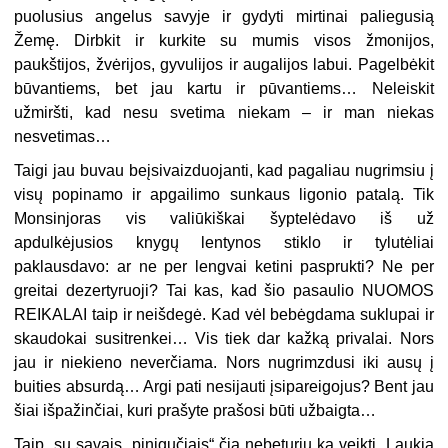
puolusius angelus savyje ir gydyti mirtinai paliegusią
Žemę. Dirbkit ir kurkite su mumis visos žmonijos,
paukštijos, žvėrijos, gyvulijos ir augalijos labui. Pagelbėkit
būvantiems, bet jau kartu ir pūvantiems… Neleiskit
užmiršti, kad nesu svetima niekam – ir man niekas
nesvetimas…
Taigi jau buvau beįsivaizduojanti, kad pagaliau nugrimsiu į
visų popinamo ir apgailimo sunkaus ligonio patalą. Tik
Monsinjoras vis valiūkiškai šyptelėdavo iš už
apdulkėjusios knygų lentynos stiklo ir tylutėliai
paklausdavo: ar ne per lengvai ketini pasprukti? Ne per
greitai dezertyruoji? Tai kas, kad šio pasaulio NUOMOS
REIKALAI taip ir neišdegė. Kad vėl bebėgdama suklupai ir
skaudokai susitrenkei… Vis tiek dar kažką privalai. Nors
jau ir niekieno neverčiama. Nors nugrimzdusi iki ausų į
buities absurdą… Argi pati nesijauti įsipareigojus? Bent jau
šiai išpažinčiai, kuri prašyte prašosi būti užbaigta…
Taip, su savais „pinigučiais“ čia nebeturiu ką veikti. Laukia