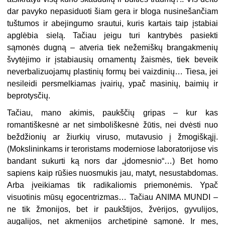
dar pavyko nepasiduoti šiam gera ir bloga nusinešančiam
tuštumos ir abejingumo srautui, kuris kartais taip įstabiai
apglėbia sielą. Tačiau jeigu turi kantrybės pasiekti
sąmonės dugną – atveria tiek nežemiškų brangakmenių
švytėjimo ir įstabiausių ornamentų žaismės, tiek beveik
neverbalizuojamų plastinių formų bei vaizdinių… Tiesa, jei
nesileidi persmelkiamas įvairių, ypač masinių, baimių ir
beprotysčių.
Tačiau, mano akimis, paukščių gripas – kur kas
romantiškesnė ar net simboliškesnė žūtis, nei dvėsti nuo
beždžionių ar žiurkių viruso, mutavusio į žmogiškąjį.
(Mokslininkams ir teroristams moderniose laboratorijose vis
bandant sukurti ką nors dar „įdomesnio“…) Bet homo
sapiens kaip rūšies nuosmukis jau, matyt, nesustabdomas.
Arba įveikiamas tik radikaliomis priemonėmis. Ypač
visuotinis mūsų egocentrizmas… Tačiau ANIMA MUNDI –
ne tik žmonijos, bet ir paukštijos, žvėrijos, gyvulijos,
augalijos, net akmenijos archetipinė sąmonė. Ir mes,