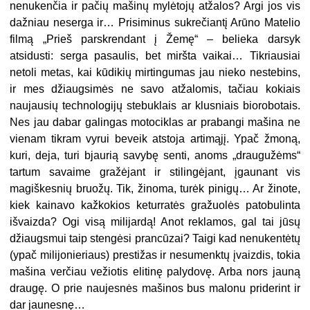
nenukenčia ir pačių mašinų mylėtojų atžalos? Argi jos vis
dažniau neserga ir… Prisiminus sukrečiantį Arūno Matelio
filmą „Prieš parskrendant į Žemę“ – belieka darsyk
atsidusti: serga pasaulis, bet miršta vaikai… Tikriausiai
netoli metas, kai kūdikių mirtingumas jau nieko nestebins,
ir mes džiaugsimės ne savo atžalomis, tačiau kokiais
naujausių technologijų stebuklais ar klusniais biorobotais.
Nes jau dabar galingas motociklas ar prabangi mašina ne
vienam tikram vyrui beveik atstoja artimąjį. Ypač žmoną,
kuri, deja, turi bjaurią savybę senti, anoms „draugužėms“
tartum savaime gražėjant ir stilingėjant, įgaunant vis
magiškesnių bruožų. Tik, žinoma, turėk pinigų… Ar žinote,
kiek kainavo kažkokios keturratės gražuolės patobulinta
išvaizda? Ogi visą milijardą! Anot reklamos, gal tai jūsų
džiaugsmui taip stengėsi prancūzai? Taigi kad nenukentėtų
(ypač milijonieriaus) prestižas ir nesumenktų įvaizdis, tokia
mašina verčiau vežiotis elitinę palydovę. Arba nors jauną
draugę. O prie naujesnės mašinos bus malonu priderint ir
dar jaunesnę…