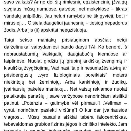
savo vaikais? Ar ne dėl šių rimtesnių egzistencinių įžvalgų
stygiaus mūsų namuose, gatvėse, net mokyklose – tikras
vandalų antplūdis. Jau neturi ramybės ne tik gyvieji, bet ir
mirusieji… O siela daugeliui jaunesnių – tiesiog nepadorus
žodis. Arba jis (ji) apskritai neegzistuoja.
Taigi sekso maniakų prisiauginom apsčiai; netgi
darželinukai vaipydamiesi bando daryti TAI. Ko benorėt iš
nepraustaburnių vaikigalių daugiabučių kiemuose ar
laiptinėse. Nuolat girdžiu jų grupinį arklišką žvengimą ir
kiaulišką žvygčiojimą. Vadinasi, taip ir nesumažės atvirų ar
prisidengusių „vyro fiziologiniais poreikiais“ moters
niekintojų bei žemintojų. Arba kankintojų ir žudikų,
įvairiausių pakelės maniakų… Net vaistų reklamos nuolat
pataikauja panašių į save varžybose nenorinčiam atsilikti
patinui. „Potenzia – galimybė vėl pirmauti“! „Vellman –
vyrui, norinčiam pasiekti viršūnę“! O kur dar įvairiausios
viagros… Mūsų pasaulis aiškiai tebėra falocentriškas,
tebevaldomas grubios fizinės jėgos ir ciniško intelekto. Jam