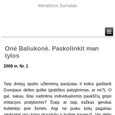
literatūros žurnalas
Onė Baliukonė. Paskolinkit man
tylos
2008 m. Nr. 1
Tarp dviejų spalio užtemimų pasijutau it kokia gaištanti
Dunojaus deltos gulbė (grakštus palyginimas, ar ne?). O
gal, sakau, šitai vadintina individualiomis paukščių gripo
imitacijos pratybomis? Šiaip ar taip, kažkas gerokai
truktelėjo prie žemės. Argi ne puiku būtų pagaliau
atsikratyti visų kūno skaudulių ir buities traumų?.. Vis dėlto