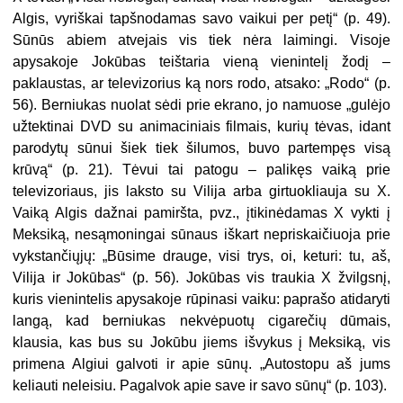
Algis, vyriškai tapšnodamas savo vaikui per petį“ (p. 49).
Sūnūs abiem atvejais vis tiek nėra laimingi. Visoje
apysakoje Jokūbas teištaria vieną vienintelį žodį –
paklaustas, ar televizorius ką nors rodo, atsako: „Rodo“ (p.
56). Berniukas nuolat sėdi prie ekrano, jo namuose „gulėjo
užtektinai DVD su animaciniais filmais, kurių tėvas, idant
parodytų sūnui šiek tiek šilumos, buvo partempęs visą
krūvą“ (p. 21). Tėvui tai patogu – palikęs vaiką prie
televizoriaus, jis laksto su Vilija arba girtuokliauja su X.
Vaiką Algis dažnai pamiršta, pvz., įtikinėdamas X vykti į
Meksiką, nesąmoningai sūnaus iškart nepriskaičiuoja prie
vykstančiųjų: „Būsime drauge, visi trys, oi, keturi: tu, aš,
Vilija ir Jokūbas“ (p. 56). Jokūbas vis traukia X žvilgsnį,
kuris vienintelis apysakoje rūpinasi vaiku: paprašo atidaryti
langą, kad berniukas nekvėpuotų cigarečių dūmais,
klausia, kas bus su Jokūbu jiems išvykus į Meksiką, vis
primena Algiui galvoti ir apie sūnų. „Autostopu aš jums
keliauti neleisiu. Pagalvok apie save ir savo sūnų“ (p. 103).