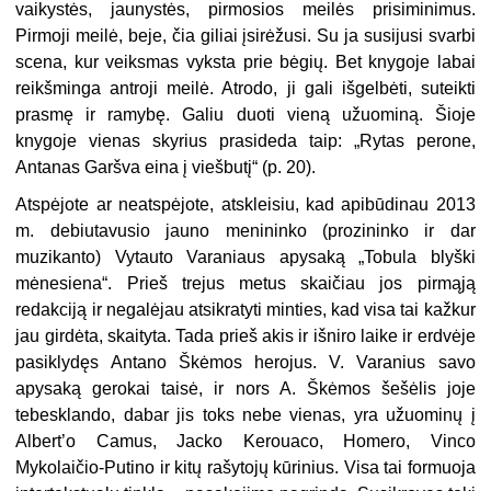
vaikystės, jaunystės, pirmosios meilės prisiminimus.
Pirmoji meilė, beje, čia giliai įsirėžusi. Su ja susijusi svarbi
scena, kur veiksmas vyksta prie bėgių. Bet knygoje labai
reikšminga antroji meilė. Atrodo, ji gali išgelbėti, suteikti
prasmę ir ramybę. Galiu duoti vieną užuominą. Šioje
knygoje vienas skyrius prasideda taip: „Rytas perone,
Antanas Garšva eina į viešbutį“ (p. 20).
Atspėjote ar neatspėjote, atskleisiu, kad apibūdinau 2013
m. debiutavusio jauno menininko (prozininko ir dar
muzikanto) Vytauto Varaniaus apysaką „Tobula blyški
mėnesiena“. Prieš trejus metus skaičiau jos pirmąją
redakciją ir negalėjau atsikratyti minties, kad visa tai kažkur
jau girdėta, skaityta. Tada prieš akis ir išniro laike ir erdvėje
pasiklydęs Antano Škėmos herojus. V. Varanius savo
apysaką gerokai taisė, ir nors A. Škėmos šešėlis joje
tebesklando, dabar jis toks nebe vienas, yra užuominų į
Albert’o Camus, Jacko Kerouaco, Homero, Vinco
Mykolaičio-Putino ir kitų rašytojų kūrinius. Visa tai formuoja