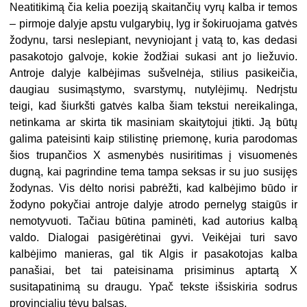
Neatitikimą čia kelia poeziją skaitančių vyrų kalba ir temos
– pirmoje dalyje apstu vulgarybių, lyg ir šokiruojama gatvės
žodynu, tarsi neslepiant, nevyniojant į vatą to, kas dedasi
pasakotojo galvoje, kokie žodžiai sukasi ant jo liežuvio.
Antroje dalyje kalbėjimas sušvelnėja, stilius pasikeičia,
daugiau susimąstymo, svarstymų, nutylėjimų. Nedrįstu
teigi, kad šiurkšti gatvės kalba šiam tekstui nereikalinga,
netinkama ar skirta tik masiniam skaitytojui įtikti. Ją būtų
galima pateisinti kaip stilistinę priemonę, kuria parodomas
šios trupančios X asmenybės nusiritimas į visuomenės
dugną, kai pagrindine tema tampa seksas ir su juo susijęs
žodynas. Vis dėlto norisi pabrėžti, kad kalbėjimo būdo ir
žodyno pokyčiai antroje dalyje atrodo pernelyg staigūs ir
nemotyvuoti. Tačiau būtina paminėti, kad autorius kalbą
valdo. Dialogai pasigėrėtinai gyvi. Veikėjai turi savo
kalbėjimo manieras, gal tik Algis ir pasakotojas kalba
panašiai, bet tai pateisinama prisiminus aptartą X
susitapatinimą su draugu. Ypač tekste išsiskiria sodrus
provincialių tėvų balsas.