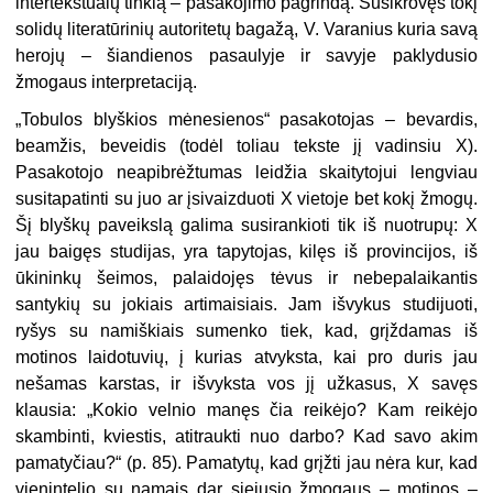
intertekstualų tinklą – pasakojimo pagrindą. Susikrovęs tokį
solidų literatūrinių autoritetų bagažą, V. Varanius kuria savą
herojų – šiandienos pasaulyje ir savyje paklydusio
žmogaus interpretaciją.
„
Tobulos blyškios mėnesienos“ pasakotojas – bevardis,
beamžis, beveidis (todėl toliau tekste jį vadinsiu X).
Pasakotojo neapibrėžtumas leidžia skaitytojui lengviau
susitapatinti su juo ar įsivaizduoti X vietoje bet kokį žmogų.
Šį blyškų paveikslą galima susirankioti tik iš nuotrupų: X
jau baigęs studijas, yra tapytojas, kilęs iš provincijos, iš
ūkininkų šeimos, palaidojęs tėvus ir nebepalaikantis
santykių su jokiais artimaisiais. Jam išvykus studijuoti,
ryšys su namiškiais sumenko tiek, kad, grįždamas iš
motinos laidotuvių, į kurias atvyksta, kai pro duris jau
nešamas karstas, ir išvyksta vos jį užkasus, X savęs
klausia: „Kokio velnio manęs čia reikėjo? Kam reikėjo
skambinti, kviestis, atitraukti nuo darbo? Kad savo akim
pamatyčiau?“ (p. 85). Pamatytų, kad grįžti jau nėra kur, kad
vienintelio su namais dar siejusio žmogaus – motinos –