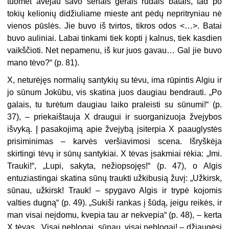
tuomet avėjau savo senais gerais rudais batais, tad po
tokių kelionių didžiuliame mieste ant pėdų nepritryniau nė
vienos pūslės. Jie buvo iš tvirtos, tikros odos <…>. Batai
buvo auliniai. Labai tinkami tiek kopti į kalnus, tiek kasdien
vaikščioti. Net nepamenu, iš kur juos gavau… Gal jie buvo
mano tėvo?“ (p. 81).
X, neturėjęs normalių santykių su tėvu, ima rūpintis Algiu ir
jo sūnum Jokūbu, vis skatina juos daugiau bendrauti. „Po
galais, tu turėtum daugiau laiko praleisti su sūnumi!“ (p.
37), – priekaištauja X draugui ir suorganizuoja žvejybos
išvyką. Į pasakojimą apie žvejybą įsiterpia X paauglystės
prisiminimas – karvės veršiavimosi scena. Išryškėja
skirtingi tėvų ir sūnų santykiai. X tėvas įsakmiai rėkia: „Imi.
Trauki!“, „Lupi, sakyta, nežiopsojęs!“ (p. 47), o Algis
entuziastingai skatina sūnų traukti užkibusią žuvį: „Užkirsk,
sūnau, užkirsk! Trauk! – spygavo Algis ir trypė kojomis
valties dugną“ (p. 49). „Sukiši rankas į šūdą, jeigu reikės, ir
man visai neįdomu, kvepia tau ar nekvepia“ (p. 48), – kerta
X tėvas. „Visai neblogai, sūnau, visai neblogai! – džiaugėsi