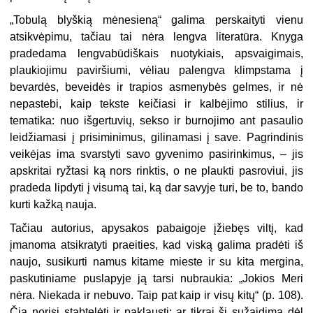
„
Tobulą blyškią mėnesieną“ galima perskaityti vienu
atsikvėpimu, tačiau tai nėra lengva literatūra. Knyga
pradedama lengvabūdiškais nuotykiais, apsvaigimais,
plaukiojimu paviršiumi, vėliau palengva klimpstama į
bevardės, beveidės ir trapios asmenybės gelmes, ir nė
nepastebi, kaip tekste keičiasi ir kalbėjimo stilius, ir
tematika: nuo išgertuvių, sekso ir burnojimo ant pasaulio
leidžiamasi į prisiminimus, gilinamasi į save. Pagrindinis
veikėjas ima svarstyti savo gyvenimo pasirinkimus, – jis
apskritai ryžtasi ką nors rinktis, o ne plaukti pasroviui, jis
pradeda lipdyti į visumą tai, ką dar savyje turi, be to, bando
kurti kažką nauja.
Tačiau autorius, apysakos pabaigoje įžiebęs viltį, kad
įmanoma atsikratyti praeities, kad viską galima pradėti iš
naujo, susikurti namus kitame mieste ir su kita mergina,
paskutiniame puslapyje ją tarsi nubraukia: „Jokios Meri
nėra. Niekada ir nebuvo. Taip pat kaip ir visų kitų“ (p. 108).
Čia norisi stabtelėti ir paklausti: ar tikrai šį sužaidimą dėl