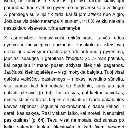
Buda, ne kunigas, ne Kristus!“ (p. 58). Tačiau skaitytojui
parodoma, kad svetimo gyvenimo negyvensi kaip vertingo:
X permiega su Vilija tik tada, kai ši jam
atlieka
nuo Algio,
Jokūbas vis dėlto netampa X sūnumi, ir iš X veiklų niekaip
nesusidaro visavertė, tvirta asmenybė.
X asmenybės formavimuisi reikšmingas karvės odos
dyrimo ir mėsinėjimo epizodas. Pasakotojas išleistuvių
dieną guli pavėsy ir mąsto apie artėjantį naują gyvenimą,
jaučiasi suaugęs ir gerbtinas žmogus: „<…> man patinka,
kai pagaliau ir mano pusėn atklysta šiek tiek pagarbos.
Jaučiuosi kiek ūgtelėjęs – visgi mokyklą baigiau. Tuoj visai
galėsiu vaikščioti pasitempęs – niekas nevadins sūneliu,
visi supras, kad turi reikalą su Studentu, kuris jau gali
galvoti už save“ (p. 64). Tačiau šias, gal kiek ir naivokas,
mintis išblaško tėvas, liepęs eiti plauti už tvarto pakabintos
karvės stipenos: „Išgulėjai pakankamai, o dabar keliesi ir
darai, kas sakyta. Rasi viskam laiko, kai norėsi. Nenumirsi
pasikrutinęs“ (p. 64). Tėvui visai nė motais, kad sūnaus po
kelių valandų laukia išleistuvės ir kad šiam
nesinori