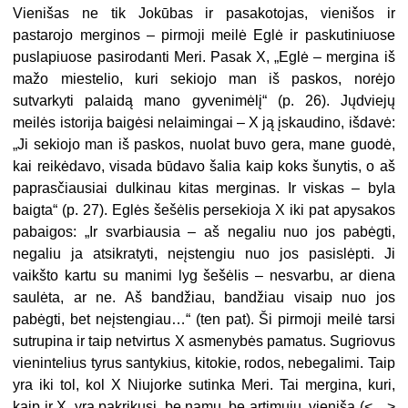
Vienišas ne tik Jokūbas ir pasakotojas, vienišos ir
pastarojo merginos – pirmoji meilė Eglė ir paskutiniuose
puslapiuose pasirodanti Meri. Pasak X, „Eglė – mergina iš
mažo miestelio, kuri sekiojo man iš paskos, norėjo
sutvarkyti palaidą mano gyvenimėlį“ (p. 26). Jųdviejų
meilės istorija baigėsi nelaimingai – X ją įskaudino, išdavė:
„Ji sekiojo man iš paskos, nuolat buvo gera, mane guodė,
kai reikėdavo, visada būdavo šalia kaip koks šunytis, o aš
paprasčiausiai dulkinau kitas merginas. Ir viskas – byla
baigta“ (p. 27). Eglės šešėlis persekioja X iki pat apysakos
pabaigos: „Ir svarbiausia – aš negaliu nuo jos pabėgti,
negaliu ja atsikratyti, neįstengiu nuo jos pasislėpti. Ji
vaikšto kartu su manimi lyg šešėlis – nesvarbu, ar diena
saulėta, ar ne. Aš bandžiau, bandžiau visaip nuo jos
pabėgti, bet neįstengiau…“ (ten pat). Ši pirmoji meilė tarsi
sutrupina ir taip netvirtus X asmenybės pamatus. Sugriovus
vienintelius tyrus santykius, kitokie, rodos, nebegalimi. Taip
yra iki tol, kol X Niujorke sutinka Meri. Tai mergina, kuri,
kaip ir X, yra pakrikusi, be namų, be artimųjų, vieniša (<…>