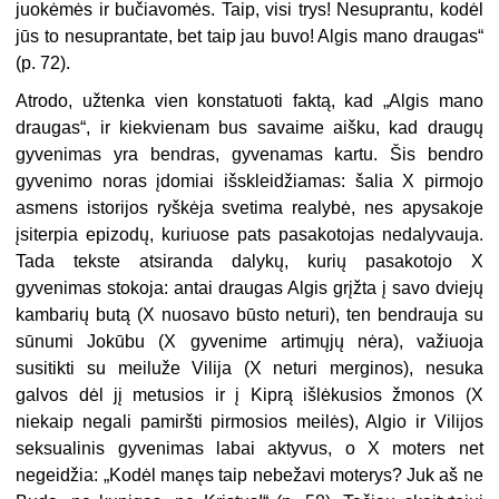
juokėmės ir bučiavomės. Taip, visi trys! Nesuprantu, kodėl
jūs to nesuprantate, bet taip jau buvo! Algis mano draugas“
(p. 72).
Atrodo, užtenka vien konstatuoti faktą, kad „Algis mano
draugas“, ir kiekvienam bus savaime aišku, kad draugų
gyvenimas yra bendras, gyvenamas kartu. Šis bendro
gyvenimo noras įdomiai išskleidžiamas: šalia X pirmojo
asmens istorijos ryškėja svetima realybė, nes apysakoje
įsiterpia epizodų, kuriuose pats pasakotojas nedalyvauja.
Tada tekste atsiranda dalykų, kurių pasakotojo X
gyvenimas stokoja: antai draugas Algis grįžta į savo dviejų
kambarių butą (X nuosavo būsto neturi), ten bendrauja su
sūnumi Jokūbu (X gyvenime artimųjų nėra), važiuoja
susitikti su meiluže Vilija (X neturi merginos), nesuka
galvos dėl jį metusios ir į Kiprą išlėkusios žmonos (X
niekaip negali pamiršti pirmosios meilės), Algio ir Vilijos
seksualinis gyvenimas labai aktyvus, o X moters net
negeidžia: „Kodėl manęs taip nebežavi moterys? Juk aš ne