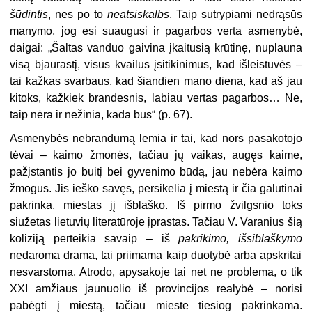
šūdintis
, nes po to
neatsiskalbs
. Taip sutrypiami nedrąsūs
manymo, jog esi suaugusi ir pagarbos verta asmenybė,
daigai: „Šaltas vanduo gaivina įkaitusią krūtinę, nuplauna
visą bjaurastį, visus kvailus įsitikinimus, kad išleistuvės –
tai kažkas svarbaus, kad šiandien mano diena, kad aš jau
kitoks, kažkiek brandesnis, labiau vertas pagarbos… Ne,
taip nėra ir nežinia, kada bus“ (p. 67).
Asmenybės nebrandumą lemia ir tai, kad nors pasakotojo
tėvai – kaimo žmonės, tačiau jų vaikas, augęs kaime,
pažįstantis jo buitį bei gyvenimo būdą, jau nebėra kaimo
žmogus. Jis ieško savęs, persikelia į miestą ir čia galutinai
pakrinka, miestas jį išblaško. Iš pirmo žvilgsnio toks
siužetas lietuvių literatūroje įprastas. Tačiau V. Varanius šią
koliziją perteikia savaip – iš
pakrikimo, išsiblaškymo
nedaroma drama, tai priimama kaip duotybė arba apskritai
nesvarstoma. Atrodo, apysakoje tai net ne problema, o tik
XXI amžiaus jaunuolio iš provincijos realybė – norisi
pabėgti į miestą, tačiau mieste tiesiog pakrinkama.