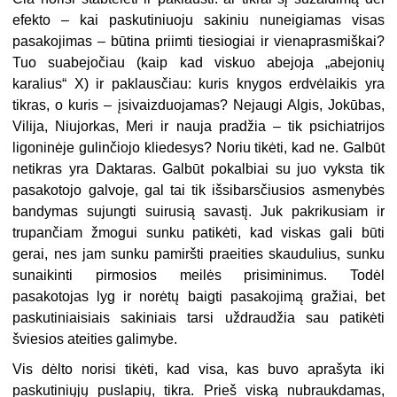
efekto – kai paskutiniuoju sakiniu nuneigiamas visas
pasakojimas – būtina priimti tiesiogiai ir vienaprasmiškai?
Tuo suabejočiau (kaip kad viskuo abejoja „abejonių
karalius“ X) ir paklausčiau: kuris knygos erdvėlaikis yra
tikras, o kuris – įsivaizduojamas? Nejaugi Algis, Jokūbas,
Vilija, Niujorkas, Meri ir nauja pradžia – tik psichiatrijos
ligoninėje gulinčiojo kliedesys? Noriu tikėti, kad ne. Galbūt
netikras yra Daktaras. Galbūt pokalbiai su juo vyksta tik
pasakotojo galvoje, gal tai tik išsibarsčiusios asmenybės
bandymas sujungti suirusią savastį. Juk pakrikusiam ir
trupančiam žmogui sunku patikėti, kad viskas gali būti
gerai, nes jam sunku pamiršti praeities skaudulius, sunku
sunaikinti pirmosios meilės prisiminimus. Todėl
pasakotojas lyg ir norėtų baigti pasakojimą gražiai, bet
paskutiniaisiais sakiniais tarsi uždraudžia sau patikėti
šviesios ateities galimybe.
Vis dėlto norisi tikėti, kad visa, kas buvo aprašyta iki
paskutiniųjų puslapių, tikra. Prieš viską nubraukdamas,