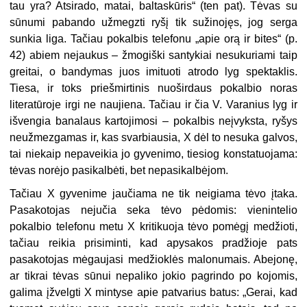
tau yra? Atsirado, matai, baltaskūris“ (ten pat). Tėvas su
sūnumi pabando užmegzti ryšį tik sužinojęs, jog serga
sunkia liga. Tačiau pokalbis telefonu „apie orą ir bites“ (p.
42) abiem nejaukus – žmogiški santykiai nesukuriami taip
greitai, o bandymas juos imituoti atrodo lyg spektaklis.
Tiesa, ir toks priešmirtinis nuoširdaus pokalbio noras
literatūroje irgi ne naujiena. Tačiau ir čia V. Varanius lyg ir
išvengia banalaus kartojimosi – pokalbis neįvyksta, ryšys
neužmezgamas ir, kas svarbiausia, X dėl to nesuka galvos,
tai niekaip nepaveikia jo gyvenimo, tiesiog konstatuojama:
tėvas norėjo pasikalbėti, bet nepasikalbėjom.
Tačiau X gyvenime jaučiama ne tik neigiama tėvo įtaka.
Pasakotojas nejučia seka tėvo pėdomis: vienintelio
pokalbio telefonu metu X kritikuoja tėvo pomėgį medžioti,
tačiau reikia prisiminti, kad apysakos pradžioje pats
pasakotojas mėgaujasi medžioklės malonumais. Abejonę,
ar tikrai tėvas sūnui nepaliko jokio pagrindo po kojomis,
galima įžvelgti X mintyse apie patvarius batus: „Gerai, kad