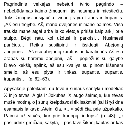
Pagrindinis veikėjas nebeturi tvirto pagrindo –
nebebūdamas kaimo žmogumi, jis netampa ir miestiečiu.
Toks žmogus nesijaučia tvirtai, jis yra trapus ir trupantis:
„Aš esu trejybė. Aš, mano dvejonės ir mano baimės. Visa
traukia mane atgal arba laiko vietoje pririšę kaip arklį prie
stulpo. Bėgti ratu, kol uždusi ir parkrisi… Nusimesti
pančius… Reikia susilipinti ir išsidegti. Abejonių
abejonės… Aš esu abejonių karalius be karalienės. Aš esu
arabas su haremu abejonių, aš – popiežius su galybe
Dievo kekšių aplink, aš esu kvailys su pilnom kišenėm
smėlio, aš esu plyta ir tinkas, trupantis, trupantis,
trupantis…“ (p. 62–63).
Apysakoje pateikiami du tėvo ir sūnaus santykių modeliai:
X ir jo tėvas, Algis ir Jokūbas. X augo šeimoje, kur tėvas
mušė motiną, o į sūnų kreipdavosi tik įsakmiai (tai išryškina
esamasis laikas): „Ateini čia, <…> sėdi čia, prie užpakalio.
Paimsi už virvės, kur prie kanopų, ir lupsi“ (p. 48); „Ir
pasijudink greičiau, sakyta, – pas tave šiknoj kaulas ar kas