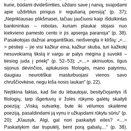
kurie, būdami dvidešimties, uždaro save į narvą, svajodami
apie uždirbtus pinigus ir reguliarią pensiją“ (p. 37);
„Nepriklausau plikšmasei, tačiau jaučiuosi kaip išdulkintas
bankininkas – robotas, kuriam plaukai stojasi nuo
kiekvieno pamesto cento ir jis apserga paranoja“ (p. 38).
Pasakotojas dažnai arogantiškas, neišvengta ir klišių: „<…
> pėstieji – jie visi kažkur eina, kažkur skuba, turi kažkokį
nesuvokiamą tikslą ir vargu ar patys mėgina jį suvokti –
tiesiog juda į priekį“ (p. 52–53); „<…> akiniuotos, ilgus
sijonus dėvinčios, aptukusios filologės, mano patyrimu,
daugiau neurotiškai masturbuojasi vienos savo
chruščiovkėse, negu kiša nosis laukan“ (p. 22).
Neįtikina faktas, kad šie du lėbautojai, besityčiojantys iš
filologių, tarp išgertuvių ir žolės rūkymo galėtų skaityti
poeziją: „Viską sutvarkę, bute iki vėlumos skaitėme
poeziją, pasaldindami ją vynu ir užkąsdami rūkytu sūriu“ (p.
20); „Klausyk, Algi, gal nori paskaityti eiles? <…>
Paskaitykim dar truputėlį, bent porą gabalų…“ (p. 38).