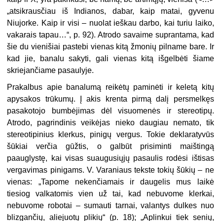
„atsikrausčiau iš Indianos, dabar, kaip matai, gyvenu
Niujorke. Kaip ir visi – nuolat ieškau darbo, kai turiu laiko,
vakarais tapau…“, p. 92). Atrodo savaime suprantama, kad
šie du vienišiai pastebi vienas kitą žmonių pilname bare. Ir
kad jie, banalu sakyti, gali vienas kitą išgelbėti šiame
skriejančiame pasaulyje.
Prakalbus apie banalumą reikėtų paminėti ir keletą kitų
apysakos trūkumų. Į akis krenta pirmą dalį persmelkęs
pasakotojo bumbėjimas dėl visuomenės ir stereotipų.
Atrodo, pagrindinis veikėjas nieko daugiau nemato, tik
stereotipinius klerkus, pinigų vergus. Tokie deklaratyvūs
šūkiai verčia gūžtis, o galbūt prisiminti maištingą
paauglystę, kai visas suaugusiųjų pasaulis rodėsi ištisas
vergavimas pinigams. V. Varaniaus tekste tokių šūkių – ne
vienas: „Tapome nekenčiamais ir daugelis mus laikė
tiesiog valkatomis vien už tai, kad nebuvome klerkai,
nebuvome robotai – sumauti tarnai, valantys dulkes nuo
blizgančių, aliejuotų plikių“ (p. 18); „Aplinkui tiek senių,