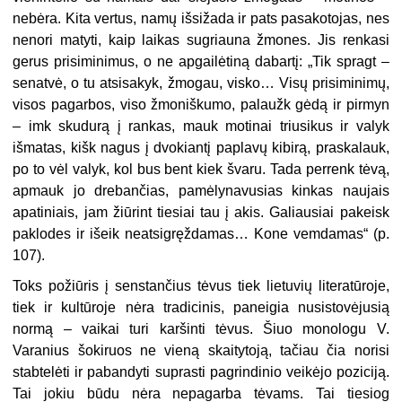
nebėra. Kita vertus, namų išsižada ir pats pasakotojas, nes
nenori matyti, kaip laikas sugriauna žmones. Jis renkasi
gerus prisiminimus, o ne apgailėtiną dabartį: „Tik spragt –
senatvė, o tu atsisakyk, žmogau, visko… Visų prisiminimų,
visos pagarbos, viso žmoniškumo, palaužk gėdą ir pirmyn
– imk skudurą į rankas, mauk motinai triusikus ir valyk
išmatas, kišk nagus į dvokiantį paplavų kibirą, praskalauk,
po to vėl valyk, kol bus bent kiek švaru. Tada perrenk tėvą,
apmauk jo drebančias, pamėlynavusias kinkas naujais
apatiniais, jam žiūrint tiesiai tau į akis. Galiausiai pakeisk
paklodes ir išeik neatsigręždamas… Kone vemdamas“ (p.
107).
Toks požiūris į senstančius tėvus tiek lietuvių literatūroje,
tiek ir kultūroje nėra tradicinis, paneigia nusistovėjusią
normą – vaikai turi karšinti tėvus. Šiuo monologu V.
Varanius šokiruos ne vieną skaitytoją, tačiau čia norisi
stabtelėti ir pabandyti suprasti pagrindinio veikėjo poziciją.
Tai jokiu būdu nėra nepagarba tėvams. Tai tiesiog