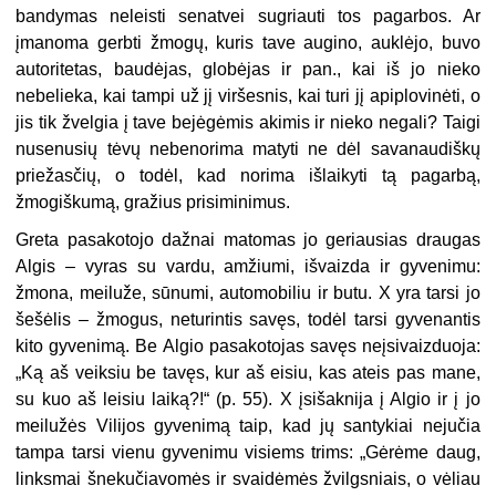
bandymas neleisti senatvei sugriauti tos pagarbos. Ar
įmanoma gerbti žmogų, kuris tave augino, auklėjo, buvo
autoritetas, baudėjas, globėjas ir pan., kai iš jo nieko
nebelieka, kai tampi už jį viršesnis, kai turi jį apiplovinėti, o
jis tik žvelgia į tave bejėgėmis akimis ir nieko negali? Taigi
nusenusių tėvų nebenorima matyti ne dėl savanaudiškų
priežasčių, o todėl, kad norima išlaikyti tą pagarbą,
žmogiškumą, gražius prisiminimus.
Greta pasakotojo dažnai matomas jo geriausias draugas
Algis – vyras su vardu, amžiumi, išvaizda ir gyvenimu:
žmona, meiluže, sūnumi, automobiliu ir butu. X yra tarsi jo
šešėlis – žmogus, neturintis savęs, todėl tarsi gyvenantis
kito gyvenimą. Be Algio pasakotojas savęs neįsivaizduoja:
„Ką aš veiksiu be tavęs, kur aš eisiu, kas ateis pas mane,
su kuo aš leisiu laiką?!“ (p. 55). X įsišaknija į Algio ir į jo
meilužės Vilijos gyvenimą taip, kad jų santykiai nejučia
tampa tarsi vienu gyvenimu visiems trims: „Gėrėme daug,
linksmai šnekučiavomės ir svaidėmės žvilgsniais, o vėliau