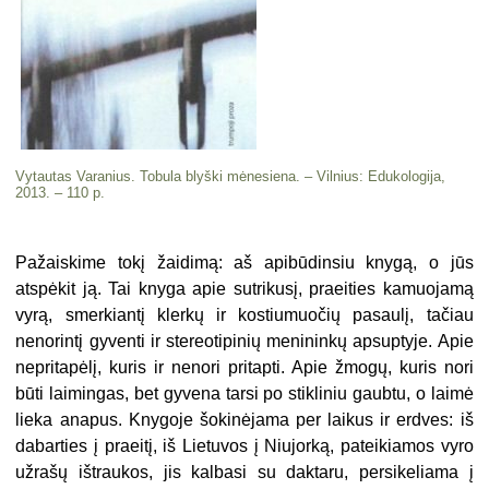
Vytautas Varanius. Tobula blyški mėnesiena. – Vilnius: Edukologija,
2013. – 110 p.
Pažaiskime tokį žaidimą: aš apibūdinsiu knygą, o jūs
atspėkit ją. Tai knyga apie sutrikusį, praeities kamuojamą
vyrą, smerkiantį klerkų ir kostiumuočių pasaulį, tačiau
nenorintį gyventi ir stereotipinių menininkų apsuptyje. Apie
nepritapėlį, kuris ir nenori pritapti. Apie žmogų, kuris nori
būti laimingas, bet gyvena tarsi po stikliniu gaubtu, o laimė
lieka anapus. Knygoje šokinėjama per laikus ir erdves: iš
dabarties į praeitį, iš Lietuvos į Niujorką, pateikiamos vyro
užrašų ištraukos, jis kalbasi su daktaru, persikeliama į