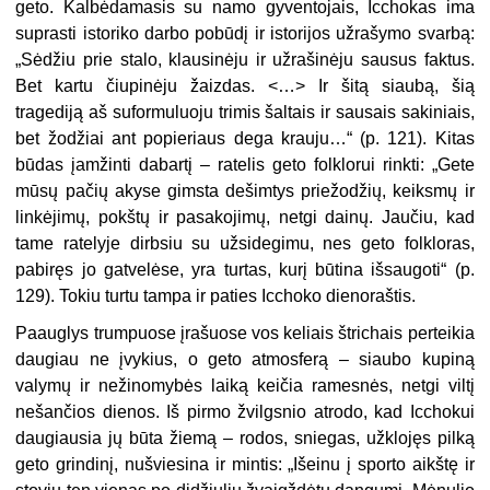
geto. Kalbėdamasis su namo gyventojais, Icchokas ima
suprasti istoriko darbo pobūdį ir istorijos užrašymo svarbą:
„Sėdžiu prie stalo, klausinėju ir užrašinėju sausus faktus.
Bet kartu čiupinėju žaizdas. <…> Ir šitą siaubą, šią
tragediją aš suformuluoju trimis šaltais ir sausais sakiniais,
bet žodžiai ant popieriaus dega krauju…“ (p. 121). Kitas
būdas įamžinti dabartį – ratelis geto folklorui rinkti: „Gete
mūsų pačių akyse gimsta dešimtys priežodžių, keiksmų ir
linkėjimų, pokštų ir pasakojimų, netgi dainų. Jaučiu, kad
tame ratelyje dirbsiu su užsidegimu, nes geto folkloras,
pabiręs jo gatvelėse, yra turtas, kurį būtina išsaugoti“ (p.
129). Tokiu turtu tampa ir paties Icchoko dienoraštis.
Paauglys trumpuose įrašuose vos keliais štrichais perteikia
daugiau ne įvykius, o geto atmosferą – siaubo kupiną
valymų ir nežinomybės laiką keičia ramesnės, netgi viltį
nešančios dienos. Iš pirmo žvilgsnio atrodo, kad Icchokui
daugiausia jų būta žiemą – rodos, sniegas, užklojęs pilką
geto grindinį, nušviesina ir mintis: „Išeinu į sporto aikštę ir