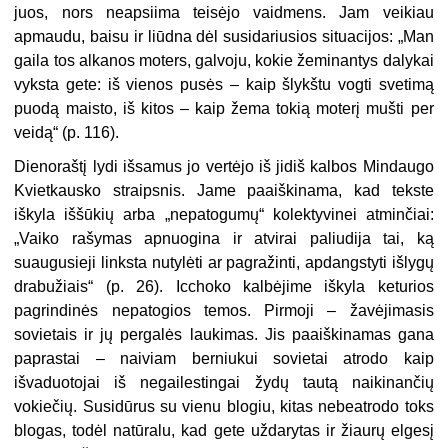
juos, nors neapsiima teisėjo vaidmens. Jam veikiau
apmaudu, baisu ir liūdna dėl susidariusios situacijos: „Man
gaila tos alkanos moters, galvoju, kokie žeminantys dalykai
vyksta gete: iš vienos pusės – kaip šlykštu vogti svetimą
puodą maisto, iš kitos – kaip žema tokią moterį mušti per
veidą“ (p. 116).
Dienoraštį lydi išsamus jo vertėjo iš jidiš kalbos Mindaugo
Kvietkausko straipsnis. Jame paaiškinama, kad tekste
iškyla iššūkių arba „nepatogumų“ kolektyvinei atminčiai:
„Vaiko rašymas apnuogina ir atvirai paliudija tai, ką
suaugusieji linksta nutylėti ar pagražinti, apdangstyti išlygų
drabužiais“ (p. 26). Icchoko kalbėjime iškyla keturios
pagrindinės nepatogios temos. Pirmoji – žavėjimasis
sovietais ir jų pergalės laukimas. Jis paaiškinamas gana
paprastai – naiviam berniukui sovietai atrodo kaip
išvaduotojai iš negailestingai žydų tautą naikinančių
vokiečių. Susidūrus su vienu blogiu, kitas nebeatrodo toks
blogas, todėl natūralu, kad gete uždarytas ir žiaurų elgesį