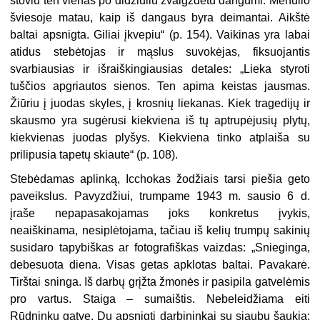
stoviu ten vienas po didžiuliu žvaigždėtu dangumi. Mėnulio
šviesoje matau, kaip iš dangaus byra deimantai. Aikštė
baltai apsnigta. Giliai įkvepiu“ (p. 154). Vaikinas yra labai
atidus stebėtojas ir mąslus suvokėjas, fiksuojantis
svarbiausias ir išraiškingiausias detales: „Lieka styroti
tuščios apgriautos sienos. Ten apima keistas jausmas.
Žiūriu į juodas skyles, į krosnių liekanas. Kiek tragedijų ir
skausmo yra sugėrusi kiekviena iš tų aptrupėjusių plytų,
kiekvienas juodas plyšys. Kiekviena tinko atplaiša su
prilipusia tapetų skiaute“ (p. 108).
Stebėdamas aplinką, Icchokas žodžiais tarsi piešia geto
paveikslus. Pavyzdžiui, trumpame 1943 m. sausio 6 d.
įraše nepapasakojamas joks konkretus įvykis,
neaiškinama, nesiplėtojama, tačiau iš kelių trumpų sakinių
susidaro tapybiškas ar fotografiškas vaizdas: „Snieginga,
debesuota diena. Visas getas apklotas baltai. Pavakarė.
Tirštai sninga. Iš darbų grįžta žmonės ir pasipila gatvelėmis
pro vartus. Staiga – sumaištis. Nebeleidžiama eiti
Rūdninkų gatve. Du apsnigti darbininkai su siaubu šaukia: