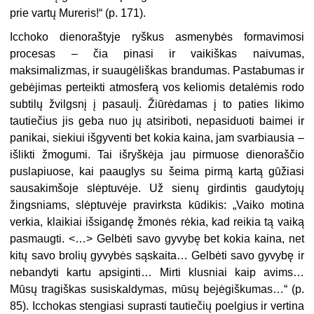
prie vartų Mureris!“ (p. 171).
Icchoko dienoraštyje ryškus asmenybės formavimosi
procesas – čia pinasi ir vaikiškas naivumas,
maksimalizmas, ir suaugėliškas brandumas. Pastabumas ir
gebėjimas perteikti atmosferą vos keliomis detalėmis rodo
subtilų žvilgsnį į pasaulį. Žiūrėdamas į to paties likimo
tautiečius jis geba nuo jų atsiriboti, nepasiduoti baimei ir
panikai, siekiui išgyventi bet kokia kaina, jam svarbiausia –
išlikti žmogumi. Tai išryškėja jau pirmuose dienoraščio
puslapiuose, kai paauglys su šeima pirmą kartą gūžiasi
sausakimšoje slėptuvėje. Už sienų girdintis gaudytojų
žingsniams, slėptuvėje pravirksta kūdikis: „Vaiko motina
verkia, klaikiai išsigandę žmonės rėkia, kad reikia tą vaiką
pasmaugti. <…> Gelbėti savo gyvybę bet kokia kaina, net
kitų savo brolių gyvybės sąskaita… Gelbėti savo gyvybę ir
nebandyti kartu apsiginti… Mirti klusniai kaip avims…
Mūsų tragiškas susiskaldymas, mūsų bejėgiškumas…“ (p.
85). Icchokas stengiasi suprasti tautiečių poelgius ir vertina