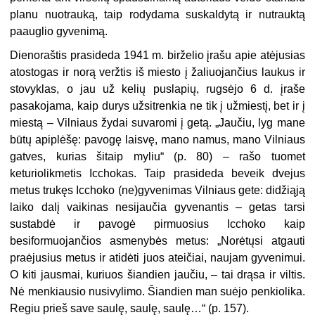
planu nuotrauką, taip rodydama suskaldytą ir nutrauktą
paauglio gyvenimą.
Dienoraštis prasideda 1941 m. birželio įrašu apie atėjusias
atostogas ir norą veržtis iš miesto į žaliuojančius laukus ir
stovyklas, o jau už kelių puslapių, rugsėjo 6 d. įraše
pasakojama, kaip durys užsitrenkia ne tik į užmiestį, bet ir į
miestą – Vilniaus žydai suvaromi į getą. „Jaučiu, lyg mane
būtų apiplėšę: pavogę laisvę, mano namus, mano Vilniaus
gatves, kurias šitaip myliu“ (p. 80) – rašo tuomet
keturiolikmetis Icchokas. Taip prasideda beveik dvejus
metus trukęs Icchoko (ne)gyvenimas Vilniaus gete: didžiąją
laiko dalį vaikinas nesijaučia gyvenantis – getas tarsi
sustabdė ir pavogė pirmuosius Icchoko kaip
besiformuojančios asmenybės metus: „Norėtųsi atgauti
praėjusius metus ir atidėti juos ateičiai, naujam gyvenimui.
O kiti jausmai, kuriuos šiandien jaučiu, – tai drąsa ir viltis.
Nė menkiausio nusivylimo. Šiandien man suėjo penkiolika.
Regiu prieš save saulę, saulę, saulę…“ (p. 157).