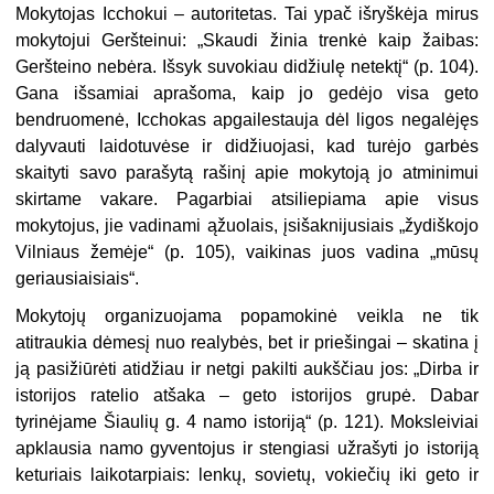
Mokytojas Icchokui – autoritetas. Tai ypač išryškėja mirus
mokytojui Geršteinui: „Skaudi žinia trenkė kaip žaibas:
Geršteino nebėra. Išsyk suvokiau didžiulę netektį“ (p. 104).
Gana išsamiai aprašoma, kaip jo gedėjo visa geto
bendruomenė, Icchokas apgailestauja dėl ligos negalėjęs
dalyvauti laidotuvėse ir didžiuojasi, kad turėjo garbės
skaityti savo parašytą rašinį apie mokytoją jo atminimui
skirtame vakare. Pagarbiai atsiliepiama apie visus
mokytojus, jie vadinami ąžuolais, įsišaknijusiais „žydiškojo
Vilniaus žemėje“ (p. 105), vaikinas juos vadina „mūsų
geriausiaisiais“.
Mokytojų organizuojama popamokinė veikla ne tik
atitraukia dėmesį nuo realybės, bet ir priešingai – skatina į
ją pasižiūrėti atidžiau ir netgi pakilti aukščiau jos: „Dirba ir
istorijos ratelio atšaka – geto istorijos grupė. Dabar
tyrinėjame Šiaulių g. 4 namo istoriją“ (p. 121). Moksleiviai
apklausia namo gyventojus ir stengiasi užrašyti jo istoriją
keturiais laikotarpiais: lenkų, sovietų, vokiečių iki geto ir