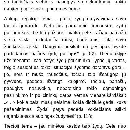
su tautiečiais stebintis paauglys su nekantrumu laukia
naujienų apie sovietų pergales fronte.
Antroji nepatogi tema – pačių žydų dalyvavimas savo
tautos genocide. „Netrukus pamatome pirmuosius žydų
policininkus. Jie turi prižiūrėti tvarką gete. Tačiau pamažu
virsta kasta, padedančia mūsų budeliams atlikti savo
žudikišką veiklą. Daugybę nusikaltimų gestapas įvykdė
padedamas pačios žydų policijos“ (p. 82). Dienoraštyje
užsimenama, kad patys žydų policininkai, ypač jų vadas,
teigia susidarius tokiai situacijai žydams darantys gera –
jie, nors ir muša tautiečius, tačiau taip išsaugoja jų
gyvybes, padeda išvengti kalėjimo. Tačiau, panašu,
paauglys nesuvokia, nepateisina tokio sąmoningo
pasirinkimo ir policininkų darbą vertina vienareikšmiškai:
„<…> kokia baisi mūsų nelaimė, kokia didžiulė gėda, koks
pažeminimas. Žydai patys padeda vokiečiams atlikti
organizuotas siaubingas žudynes!“ (p. 118).
Trečioji tema – jau minėtos kastos tarp žydų. Gete nuo