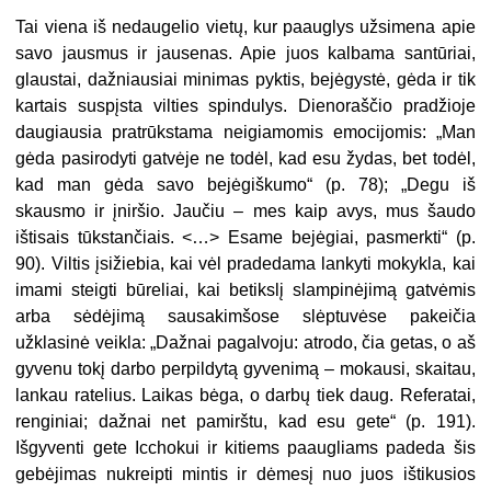
Tai viena iš nedaugelio vietų, kur paauglys užsimena apie
savo jausmus ir jausenas. Apie juos kalbama santūriai,
glaustai, dažniausiai minimas pyktis, bejėgystė, gėda ir tik
kartais suspįsta vilties spindulys. Dienoraščio pradžioje
daugiausia pratrūkstama neigiamomis emocijomis: „Man
gėda pasirodyti gatvėje ne todėl, kad esu žydas, bet todėl,
kad man gėda savo bejėgiškumo“ (p. 78); „Degu iš
skausmo ir įniršio. Jaučiu – mes kaip avys, mus šaudo
ištisais tūkstančiais. <…> Esame bejėgiai, pasmerkti“ (p.
90). Viltis įsižiebia, kai vėl pradedama lankyti mokykla, kai
imami steigti būreliai, kai betikslį slampinėjimą gatvėmis
arba sėdėjimą sausakimšose slėptuvėse pakeičia
užklasinė veikla: „Dažnai pagalvoju: atrodo, čia getas, o aš
gyvenu tokį darbo perpildytą gyvenimą – mokausi, skaitau,
lankau ratelius. Laikas bėga, o darbų tiek daug. Referatai,
renginiai; dažnai net pamirštu, kad esu gete“ (p. 191).
Išgyventi gete Icchokui ir kitiems paaugliams padeda šis
gebėjimas nukreipti mintis ir dėmesį nuo juos ištikusios