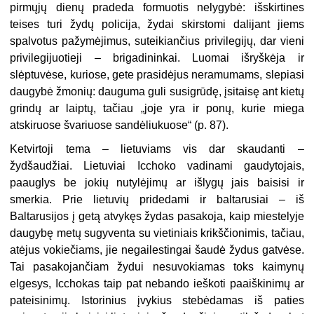
pirmųjų dienų pradeda formuotis nelygybė: išskirtines
teises turi žydų policija, žydai skirstomi dalijant jiems
spalvotus pažymėjimus, suteikiančius privilegijų, dar vieni
privilegijuotieji – brigadininkai. Luomai išryškėja ir
slėptuvėse, kuriose, gete prasidėjus neramumams, slepiasi
daugybė žmonių: dauguma guli susigrūdę, įsitaisę ant kietų
grindų ar laiptų, tačiau „joje yra ir ponų, kurie miega
atskiruose švariuose sandėliukuose“ (p. 87).
Ketvirtoji tema – lietuviams vis dar skaudanti –
žydšaudžiai. Lietuviai Icchoko vadinami gaudytojais,
paauglys be jokių nutylėjimų ar išlygų jais baisisi ir
smerkia. Prie lietuvių pridedami ir baltarusiai – iš
Baltarusijos į getą atvykęs žydas pasakoja, kaip miestelyje
daugybę metų sugyventa su vietiniais krikščionimis, tačiau,
atėjus vokiečiams, jie negailestingai šaudė žydus gatvėse.
Tai pasakojančiam žydui nesuvokiamas toks kaimynų
elgesys, Icchokas taip pat nebando ieškoti paaiškinimų ar
pateisinimų. Istorinius įvykius stebėdamas iš paties