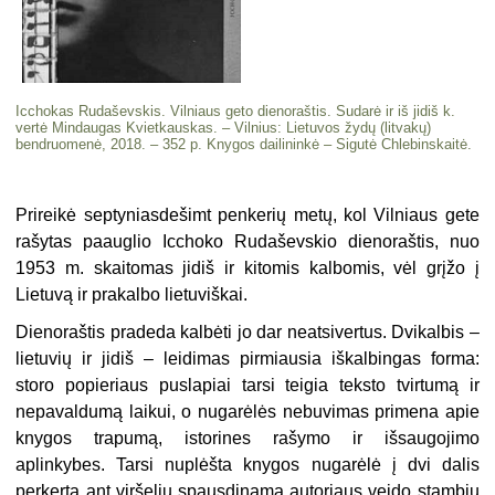
Icchokas Rudaševskis. Vilniaus geto dienoraštis. Sudarė ir iš jidiš k.
vertė Mindaugas Kvietkauskas. – Vilnius: Lietuvos žydų (litvakų)
bendruomenė, 2018. – 352 p. Knygos dailininkė – Sigutė Chlebinskaitė.
Prireikė septyniasdešimt penkerių metų, kol Vilniaus gete
rašytas paauglio Icchoko Rudaševskio dienoraštis, nuo
1953 m. skaitomas jidiš ir kitomis kalbomis, vėl grįžo į
Lietuvą ir prakalbo lietuviškai.
Dienoraštis pradeda kalbėti jo dar neatsivertus. Dvikalbis –
lietuvių ir jidiš – leidimas pirmiausia iškalbingas forma:
storo popieriaus puslapiai tarsi teigia teksto tvirtumą ir
nepavaldumą laikui, o nugarėlės nebuvimas primena apie
knygos trapumą, istorines rašymo ir išsaugojimo
aplinkybes. Tarsi nuplėšta knygos nugarėlė į dvi dalis
perkerta ant viršelių spausdinamą autoriaus veido stambiu