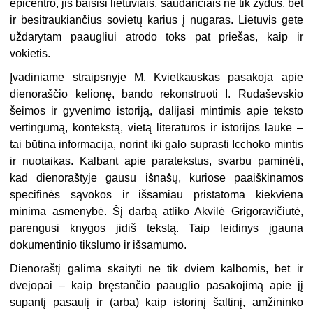
epicentro, jis baisisi lietuviais, šaudančiais ne tik žydus, bet
ir besitraukiančius sovietų karius į nugaras. Lietuvis gete
uždarytam paaugliui atrodo toks pat priešas, kaip ir
vokietis.
Įvadiniame straipsnyje M. Kvietkauskas pasakoja apie
dienoraščio kelionę, bando rekonstruoti I. Rudaševskio
šeimos ir gyvenimo istoriją, dalijasi mintimis apie teksto
vertingumą, kontekstą, vietą literatūros ir istorijos lauke –
tai būtina informacija, norint iki galo suprasti Icchoko mintis
ir nuotaikas. Kalbant apie paratekstus, svarbu paminėti,
kad dienoraštyje gausu išnašų, kuriose paaiškinamos
specifinės sąvokos ir išsamiau pristatoma kiekviena
minima asmenybė. Šį darbą atliko Akvilė Grigoravičiūtė,
parengusi knygos jidiš tekstą. Taip leidinys įgauna
dokumentinio tikslumo ir išsamumo.
Dienoraštį galima skaityti ne tik dviem kalbomis, bet ir
dvejopai – kaip bręstančio paauglio pasakojimą apie jį
supantį pasaulį ir (arba) kaip istorinį šaltinį, amžininko