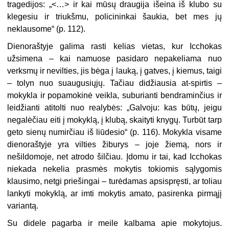
tragedijos: „<…> ir kai mūsų draugija išeina iš klubo su
klegesiu ir triukšmu, policininkai šaukia, bet mes jų
neklausome“ (p. 112).
Dienoraštyje galima rasti kelias vietas, kur Icchokas
užsimena – kai namuose pasidaro nepakeliama nuo
verksmų ir nevilties, jis bėga į lauką, į gatves, į kiemus, taigi
– tolyn nuo suaugusiųjų. Tačiau didžiausia at-spirtis –
mokykla ir popamokinė veikla, suburianti bendraminčius ir
leidžianti atitolti nuo realybės: „Galvoju: kas būtų, jeigu
negalėčiau eiti į mokyklą, į klubą, skaityti knygų. Turbūt tarp
geto sienų numirčiau iš liūdesio“ (p. 116). Mokykla visame
dienoraštyje yra vilties žiburys – joje žiemą, nors ir
nešildomoje, net atrodo šilčiau. Įdomu ir tai, kad Icchokas
niekada nekelia prasmės mokytis tokiomis sąlygomis
klausimo, netgi priešingai – turėdamas apsispręsti, ar toliau
lankyti mokyklą, ar imti mokytis amato, pasirenka pirmąjį
variantą.
Su didele pagarba ir meile kalbama apie mokytojus.