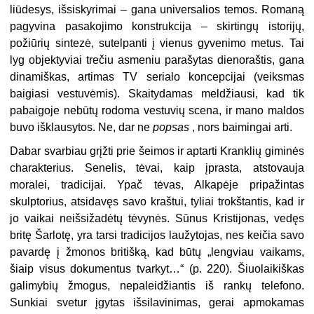
liūdesys, išsiskyrimai – gana universalios temos. Romaną
pagyvina pasakojimo konstrukcija – skirtingų istorijų,
požiūrių sintezė, sutelpanti į vienus gyvenimo metus. Tai
lyg objektyviai trečiu asmeniu parašytas dienoraštis, gana
dinamiškas, artimas TV serialo koncepcijai (veiksmas
baigiasi vestuvėmis). Skaitydamas meldžiausi, kad tik
pabaigoje nebūtų rodoma vestuvių scena, ir mano maldos
buvo išklausytos. Ne, dar ne
popsas
, nors baimingai arti.
Dabar svarbiau grįžti prie šeimos ir aptarti Kranklių giminės
charakterius. Senelis, tėvai, kaip įprasta, atstovauja
moralei, tradicijai. Ypač tėvas, Alkapėje pripažintas
skulptorius, atsidavęs savo kraštui, tyliai trokštantis, kad ir
jo vaikai neišsižadėtų tėvynės. Sūnus Kristijonas, vedęs
britę Šarlotę, yra tarsi tradicijos laužytojas, nes keičia savo
pavardę į žmonos britišką, kad būtų „lengviau vaikams,
šiaip visus dokumentus tvarkyt…“ (p. 220). Šiuolaikiškas
galimybių žmogus, nepaleidžiantis iš rankų telefono.
Sunkiai svetur įgytas išsilavinimas, gerai apmokamas