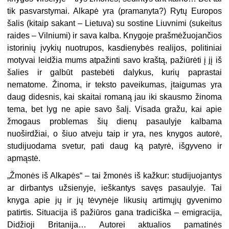
tik pasvarstymai. Alkapė yra (pramanyta?) Rytų Europos
šalis (kitaip sakant – Lietuva) su sostine Liuvnimi (sukeitus
raides – Vilniumi) ir sava kalba. Knygoje prašmėžuojančios
istorinių įvykių nuotrupos, kasdienybės realijos, politiniai
motyvai leidžia mums atpažinti savo kraštą, pažiūrėti į jį iš
šalies ir galbūt pastebėti dalykus, kurių paprastai
nematome. Žinoma, ir teksto paveikumas, įtaigumas yra
daug didesnis, kai skaitai romaną jau iki skausmo žinoma
tema, bet lyg ne apie savo šalį. Visada gražu, kai apie
žmogaus problemas šių dienų pasaulyje kalbama
nuoširdžiai, o šiuo atveju taip ir yra, nes knygos autorė,
studijuodama svetur, pati daug ką patyrė, išgyveno ir
apmąstė.
„Žmonės iš Alkapės“ – tai žmonės iš kažkur: studijuojantys
ar dirbantys užsienyje, ieškantys savęs pasaulyje. Tai
knyga apie jų ir jų tėvynėje likusių artimųjų gyvenimo
patirtis. Situacija iš pažiūros gana tradiciška – emigracija,
Didžioji Britanija… Autorei aktualios pamatinės