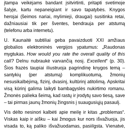
įtampa veikėjams bandant įsitvirtinti, pritapti svetimoje
šalyje, kartu nepaneigiant ir savo tapatybės. Knygos
herojai (šeimos nariai, mylimieji, draugai) susitinka retai,
dažniausiai tik per šventes, bendrauja per atstumą
(telefonu arba internetu).
U. Kaunaitė subtiliai geba pavaizduoti XXI amžiaus
globalios elektroninės vergijos ypatumus: „Raudonas
mygtukas.
How would you rate the overall quality of this
call?
Delnu nubraukė varvančią nosį.
Excellent
“ (p. 30).
Šios frazės taupiai iliustruoja pagrindinę knygos temą –
santykių (per atstumą) komplikuotumą, žmonių
nesusikalbėjimą, fizinį, dvasinį, kultūrinį atitolimą. Apskritai
visą kūrinį galima laikyti bambagyslės nukirtimo romanu.
Žmonės palieka šeimą, kad rastų ir įrodytų savo tiesą, save
– tai pirmas jaunų žmonių žingsnis į suaugusiųjų pasaulį.
Vis dėlto nesinori kalbėti apie meilę ir kitas „problemas“.
Viskas kaip ir aišku – kai žmogus kur nors išvažiuoja, jis
visada to, ką paliko išvažiuodamas, pasiilgsta. Vienatvė,