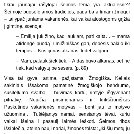
tikrai jaunajai rašytojai šeimos tema yra aktualesnė?
Šeimoje puoselėjamos tradicijos, pagarba artimam žmogui
– tai ypač juntama vakarienės, kai vaikai atostogoms grįžta
į gimtinę, scenoje:
– Emilija juk žino, kad laukiam, pati kalta… – mama
atidengė puodą ir milžiniškas garų debesis pakilo iki
lempos. – Kristijonas alkanas, todėl valgom.
– Mam, palauk šiek tiek, – Aidas buvo alkanas, bet ne
tiek, kad valgytų be sesers. (p. 89)
Visa tai gyva, artima, pažįstama. Žmogiška. Keliais
sakiniais išsakoma pamatinė žmogiškojo bendrumo,
susitelkimo svarba – buvimas kartu, rimtyje išgyvenant
pilnatvę. Nejučia prisimenamas ir krikščioniškas
Paskutinės vakarienės motyvas – bent jau to motyvo
užuomina… Tuštėjantys namai, senstantys tėvai, kurių
vaikai išeina į pasaulį laimės ieškoti. Šeimos ribos
išsiplečia, ateina nauji nariai, žmonės tolsta: „Iki šių metų jų