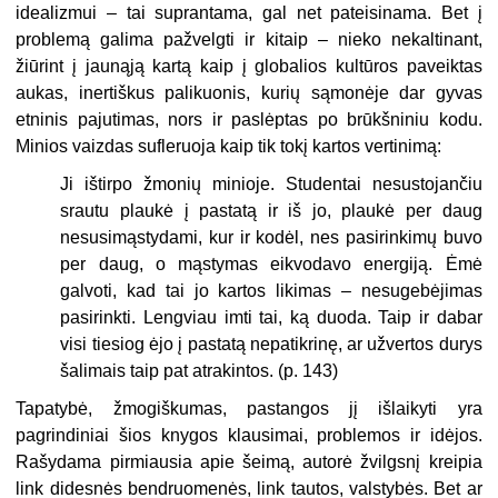
idealizmui – tai suprantama, gal net pateisinama. Bet į
problemą galima pažvelgti ir kitaip – nieko nekaltinant,
žiūrint į jaunąją kartą kaip į globalios kultūros paveiktas
aukas, inertiškus palikuonis, kurių sąmonėje dar gyvas
etninis pajutimas, nors ir paslėptas po brūkšniniu kodu.
Minios vaizdas sufleruoja kaip tik tokį kartos vertinimą:
Ji ištirpo žmonių minioje. Studentai nesustojančiu
srautu plaukė į pastatą ir iš jo, plaukė per daug
nesusimąstydami, kur ir kodėl, nes pasirinkimų buvo
per daug, o mąstymas eikvodavo energiją. Ėmė
galvoti, kad tai jo kartos likimas – nesugebėjimas
pasirinkti. Lengviau imti tai, ką duoda. Taip ir dabar
visi tiesiog ėjo į pastatą nepatikrinę, ar užvertos durys
šalimais taip pat atrakintos. (p. 143)
Tapatybė, žmogiškumas, pastangos jį išlaikyti yra
pagrindiniai šios knygos klausimai, problemos ir idėjos.
Rašydama pirmiausia apie šeimą, autorė žvilgsnį kreipia
link didesnės bendruomenės, link tautos, valstybės. Bet ar