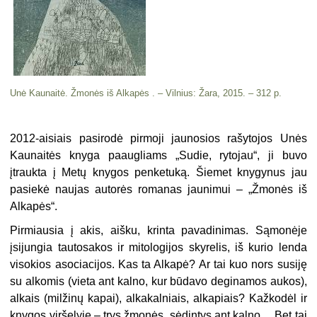
Unė Kaunaitė. Žmonės iš Alkapės . – Vilnius: Žara, 2015. – 312 p.
2012-aisiais pasirodė pirmoji jaunosios rašytojos Unės
Kaunaitės knyga paaugliams „Sudie, rytojau“, ji buvo
įtraukta į Metų knygos penketuką. Šiemet knygynus jau
pasiekė naujas autorės romanas jaunimui – „Žmonės iš
Alkapės“.
Pirmiausia į akis, aišku, krinta pavadinimas. Sąmonėje
įsijungia tautosakos ir mitologijos skyrelis, iš kurio lenda
visokios asociacijos. Kas ta Alkapė? Ar tai kuo nors susiję
su alkomis (vieta ant kalno, kur būdavo deginamos aukos),
alkais (milžinų kapai), alkakalniais, alkapiais? Kažkodėl ir
knygos viršelyje – trys žmonės, sėdintys ant kalno… Bet tai