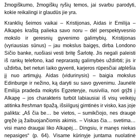
žmogiškumo, žmogiškų ryšių temos, jai svarbu parodyti,
kokie reikalingi ir glaudūs jie yra.
Kranklių šeimos vaikai – Kristijonas, Aidas ir Emilija –
Alkapės kraštą palieka savo noru – dėl perspektyvesnio
mokslo ir geresnių gyvenimo galimybių. Kristijonas
(vyriausias sūnus) – jau mokslus baigęs, dirba Londono
Sičio banke, ruošiasi vesti britę Šarlotę. Jis negali paleisti
iš rankų telefono, kad neprarastų galimybės uždirbti; jis ir
uždirba, bet neturi laiko gyventi, karjeros rūpesčiai atplėšia
jį nuo artimųjų. Aidas (vidurinysis) – baigia mokslus
Edinburge ir nežino, ką daryti su savo gyvenimu. Jaunėlė
Emilija pradeda mokytis Egzeteryje, nusivilia, nori grįžti į
Alkapę – jos charakteris turbūt labiausiai iš visų veikėjų
atitinka
freshman
tipažą, išsiilgusį gimtinės ir visko, kas joje
palikta: „Aš čia be… be vietos, – sumikčiojo, nes draugė
gręžė ją žaibuojančiomis akimis. – Viskas čia… svetima…
visi mano draugai liko Alkapėj… Dingsiu, ir manęs niekas
nepasiges“ (p. 64). Visame kūrinyje juntama nuolatinė