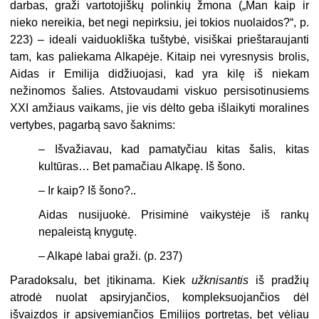
darbas, graži vartotojiškų polinkių žmona („Man kaip ir
nieko nereikia, bet negi nepirksiu, jei tokios nuolaidos?“, p.
223) – ideali vaiduokliška tuštybė, visiškai prieštaraujanti
tam, kas paliekama Alkapėje. Kitaip nei vyresnysis brolis,
Aidas ir Emilija didžiuojasi, kad yra kilę iš niekam
nežinomos šalies. Atstovaudami viskuo persisotinusiems
XXI amžiaus vaikams, jie vis dėlto geba išlaikyti moralines
vertybes, pagarbą savo šaknims:
– Išvažiavau, kad pamatyčiau kitas šalis, kitas
kultūras… Bet pamačiau Alkapę. Iš šono.
– Ir kaip? Iš šono?..
Aidas nusijuokė. Prisiminė vaikystėje iš rankų
nepaleistą knygutę.
– Alkapė labai graži. (p. 237)
Paradoksalu, bet įtikinama. Kiek
užknisantis
iš pradžių
atrodė nuolat apsiryjančios, kompleksuojančios dėl
išvaizdos ir apsivemiančios Emilijos portretas, bet vėliau