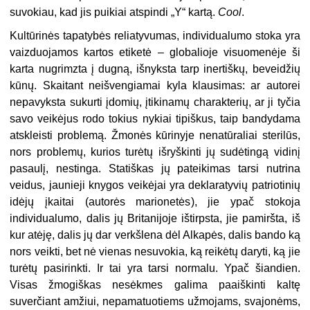
suvokiau, kad jis puikiai atspindi „Y“ kartą.
Cool
.
Kultūrinės tapatybės reliatyvumas, individualumo stoka yra
vaizduojamos kartos etiketė – globalioje visuomenėje ši
karta nugrimzta į dugną, išnyksta tarp inertiškų, beveidžių
kūnų. Skaitant neišvengiamai kyla klausimas: ar autorei
nepavyksta sukurti įdomių, įtikinamų charakterių, ar ji tyčia
savo veikėjus rodo tokius nykiai tipiškus, taip bandydama
atskleisti problemą. Žmonės kūrinyje nenatūraliai sterilūs,
nors problemų, kurios turėtų išryškinti jų sudėtingą vidinį
pasaulį, nestinga. Statiškas jų pateikimas tarsi nutrina
veidus, jaunieji knygos veikėjai yra deklaratyvių patriotinių
idėjų įkaitai (autorės marionetės), jie ypač stokoja
individualumo, dalis jų Britanijoje ištirpsta, jie pamiršta, iš
kur atėję, dalis jų dar verkšlena dėl Alkapės, dalis bando ką
nors veikti, bet nė vienas nesuvokia, ką reikėtų daryti, ką jie
turėtų pasirinkti. Ir tai yra tarsi normalu. Ypač šiandien.
Visas žmogiškas nesėkmes galima paaiškinti kaltę
suverčiant amžiui, nepamatuotiems užmojams, svajonėms,