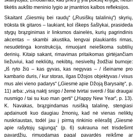
tikėtis aukšto meninio lygio ar įmantrios kalbos refleksijos.
Skaitant „Giesmių bei raudų“ („Rusiškų talalinių“) skyrių,
trūksta tik gitaros – laukiant, kol iškeps šašlykai, prasideda
stygų brązginimas ir linksmos dainelės, kurių pagrindinis
akcentas – skambi akustika, lengvai plaukiantis rimas,
nesudėtinga konstrukcija, rimuojant neieškoma subtilių
derinių. Kitaip sakant, rimavimas pritaikomas girtėjančiam
liežuviui, kad nekliūtų, nekibtų, nesiveltų žodžiai burnoje:
„Iš ryto žiū – kas gyvas, kas negyvas – / išeiname pro
kambario duris, / kur storas, ilgas Džojos objektyvas / visus
mus alei vieno padarys“ („Giesmė apie Džoją Barysaitę“, p.
11) arba: „visą naktį snigo / žemė tvirtai sverdi / štai draugai
nusmigo / tai su kuo man gerti“ („Happy New Year“, p. 13).
K. Navakas, brązgindamas rusišką talalinę, stengiasi
apdainuoti kuo daugiau žmonių, kad nė vienas neliktų
nuskriaustas, todėl jau į pirmą rinkinio eilėraštį „Giesmė
apie rašytojų sąjungą“ (p. 6) sukrauna net trisdešimt
pavardžių, rimuodamas pagal pavardės reikšmę ar