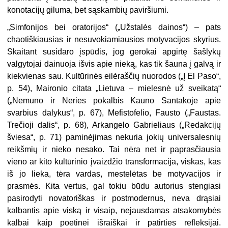
konotacijų giluma, bet sąskambių paviršiumi.
„Simfonijos bei oratorijos“ („Užstalės dainos“) – pats
chaotiškiausias ir nesuvokiamiausios motyvacijos skyrius.
Skaitant susidaro įspūdis, jog gerokai apgirtę šašlykų
valgytojai dainuoja išvis apie nieką, kas tik šauna į galvą ir
kiekvienas sau. Kultūrinės eilėraščių nuorodos („Į El Paso“,
p. 54), Maironio citata „Lietuva – mielesnė už sveikatą“
(„Nemuno ir Neries pokalbis Kauno Santakoje apie
svarbius dalykus“, p. 67), Mefistofelio, Fausto („Faustas.
Trečioji dalis“, p. 68), Arkangelo Gabrieliaus („Redakcijų
šviesa“, p. 71) paminėjimas nekuria jokių universalesnių
reikšmių ir nieko nesako. Tai nėra net ir paprasčiausia
vieno ar kito kultūrinio įvaizdžio transformacija, viskas, kas
iš jo lieka, tėra vardas, mestelėtas be motyvacijos ir
prasmės. Kita vertus, gal tokiu būdu autorius stengiasi
pasirodyti novatoriškas ir postmodernus, neva drąsiai
kalbantis apie viską ir visaip, nejausdamas atsakomybės
kalbai kaip poetinei išraiškai ir patirties refleksijai.