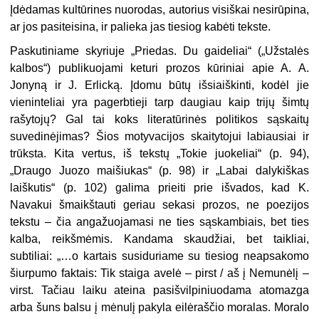
Įdėdamas kultūrines nuorodas, autorius visiškai nesirūpina,
ar jos pasiteisina, ir palieka jas tiesiog kabėti tekste.
Paskutiniame skyriuje „Priedas. Du gaideliai“ („Užstalės
kalbos“) publikuojami keturi prozos kūriniai apie A. A.
Jonyną ir J. Erlicką. Įdomu būtų išsiaiškinti, kodėl jie
vieninteliai yra pagerbtieji tarp daugiau kaip trijų šimtų
rašytojų? Gal tai koks literatūrinės politikos sąskaitų
suvedinėjimas? Šios motyvacijos skaitytojui labiausiai ir
trūksta. Kita vertus, iš tekstų „Tokie juokeliai“ (p. 94),
„Draugo Juozo maišiukas“ (p. 98) ir „Labai dalykiškas
laiškutis“ (p. 102) galima prieiti prie išvados, kad K.
Navakui šmaikštauti geriau sekasi prozos, ne poezijos
tekstu – čia angažuojamasi ne ties sąskambiais, bet ties
kalba, reikšmėmis. Kandama skaudžiai, bet taikliai,
subtiliai: „…o kartais susiduriame su tiesiog neapsakomo
šiurpumo faktais: Tik staiga avelė – pirst / aš į Nemunėlį –
virst. Tačiau laiku ateina pasišvilpiniuodama atomazga
arba šuns balsu į mėnulį pakyla eilėraščio moralas. Moralo