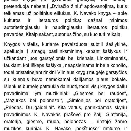
pretenduoja nebent į „Dviračio žinių“ apdovanojimą, kuris
teikiamas už politinius eiliukus. K. Navako knyga – apie
kultūros ir literatūros politiką: dažnai minimos
autoritetingiausių ir naudingiausių literatūros politikų
pavardės. Kitaip sakant, autorius žino, su kuo turi reikalą.
Knygos viršelis, kuriame pavaizduota subtili šašlykinė,
apeliuoja į smagų pasilinksminimą kepant šašlykus ir
užkandant juos garstyčiomis bei krienais. Linksminantis,
laukiant, kol iškeps šašlykai, neapsieinama ir be alkoholio,
todėl pristatinėjant rinkinį Vilniaus knygų mugėje garstyčios
su krienais buvo nemokamai dalijamos alaus bokale.
Išlenkus burnelę patraukia dainuoti, todėl visų knygos dalių
pavadinimai yra muzikiniai: „Giesmės bei raudos“,
„Mazurkos bei polonezai“, „Simfonijos bei oratorijos“,
„Priedas. Du gaideliai“. Kita vertus, parinkdamas skyrių
pavadinimus K. Navakas prašovė pro šalį. Simfonija,
oratorija, giesmė, rauda, polonezas – rimtojo žanro
muzikos kūriniai. K. Navako „pokštuose“ rimtumo ir