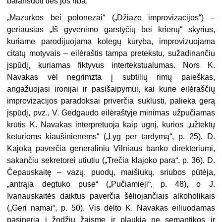
balansuoti ties jos riba.
„Mazurkos bei polonezai“ („Džiazo improvizacijos“) –
geriausias „Iš gyvenimo garstyčių bei krienų“ skyrius,
kuriame parodijuojama kolegų kūryba, improvizuojama
citatų motyvais – eilėraštis tampa pretekstu, sužadinančiu
įspūdį, kuriamas fiktyvus intertekstualumas. Nors K.
Navakas vėl negrimzta į subtilių rimų paieškas,
angažuojasi ironijai ir pasišaipymui, kai kurie eilėraščių
improvizacijos paradoksai priverčia suklusti, palieka gerą
įspūdį, pvz., V. Gedgaudo eilėraštyje minimas užpučiamas
krūtis K. Navakas interpretuoja kaip ugnį, kurios „užtektų
keturioms kiaušinienėms“ („Lyg per tardymą“, p. 25), D.
Kajoką paverčia generaliniu Vilniaus banko direktoriumi,
sakančiu sekretorei utiutiu („Trečia klajoko para“, p. 36), D.
Čepauskaitę – vazų, puodų, maišiukų, sriubos pūtėja,
„antrąja degtuko puse“ („Pučiamieji“, p. 48), o J.
Ivanauskaitės daiktus paverčia šėliojančiais alkoholikais
(„Geri namai“, p. 50). Vis dėlto K. Navakas eiliuodamas
pasineria į žodžių žaismę ir plaukia ne semantikos ir