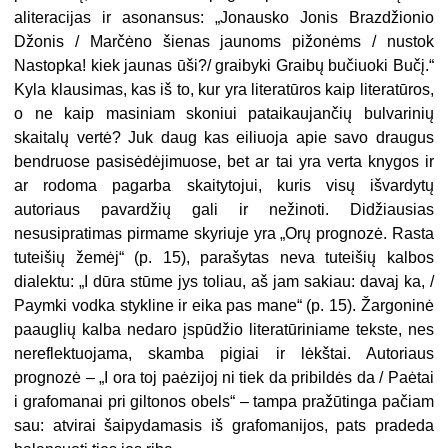
aliteracijas ir asonansus: „Jonausko Jonis Brazdžionio
Džonis / Marčėno šienas jaunoms pižonėms / nustok
Nastopka! kiek jaunas ūši?/ graibyki Graibų bučiuoki Bučį.“
Kyla klausimas, kas iš to, kur yra literatūros kaip literatūros,
o ne kaip masiniam skoniui pataikaujančių bulvarinių
skaitalų vertė? Juk daug kas eiliuoja apie savo draugus
bendruose pasisėdėjimuose, bet ar tai yra verta knygos ir
ar rodoma pagarba skaitytojui, kuris visų išvardytų
autoriaus pavardžių gali ir nežinoti. Didžiausias
nesusipratimas pirmame skyriuje yra „Orų prognozė. Rasta
tuteišių žemėj“ (p. 15), parašytas neva tuteišių kalbos
dialektu: „I dūra stūme jys toliau, aš jam sakiau: davaj ka, /
Paymki vodka stykline ir eika pas mane“ (p. 15). Žargoninė
paauglių kalba nedaro įspūdžio literatūriniame tekste, nes
nereflektuojama, skamba pigiai ir lėkštai. Autoriaus
prognozė – „I ora toj paėzijoj ni tiek da pribildės da / Paėtai
i grafomanai pri giltonos obels“ – tampa pražūtinga pačiam
sau: atvirai šaipydamasis iš grafomanijos, pats pradeda