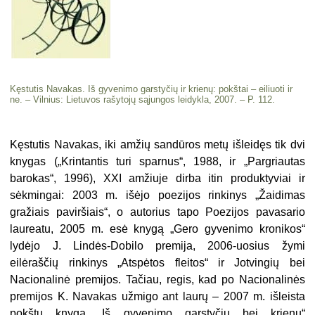
Kęstutis Navakas. Iš gyvenimo garstyčių ir krienų: pokštai – eiliuoti ir
ne. – Vilnius: Lietuvos rašytojų sąjungos leidykla, 2007. – P. 112.
Kęstutis Navakas, iki amžių sandūros metų išleidęs tik dvi
knygas („Krintantis turi sparnus“, 1988, ir „Pargriautas
barokas“, 1996), XXI amžiuje dirba itin produktyviai ir
sėkmingai: 2003 m. išėjo poezijos rinkinys „Žaidimas
gražiais paviršiais“, o autorius tapo Poezijos pavasario
laureatu, 2005 m. esė knygą „Gero gyvenimo kronikos“
lydėjo J. Lindės-Dobilo premija, 2006-uosius žymi
eilėraščių rinkinys „Atspėtos fleitos“ ir Jotvingių bei
Nacionalinė premijos. Tačiau, regis, kad po Nacionalinės
premijos K. Navakas užmigo ant laurų – 2007 m. išleista
pokštų knyga „Iš gyvenimo garstyčių bei krienų“