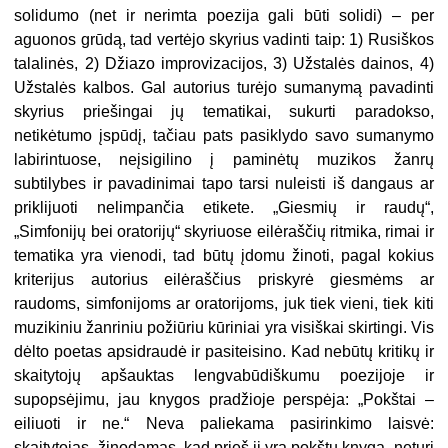
solidumo (net ir nerimta poezija gali būti solidi) – per
aguonos grūdą, tad vertėjo skyrius vadinti taip: 1) Rusiškos
talalinės, 2) Džiazo improvizacijos, 3) Užstalės dainos, 4)
Užstalės kalbos. Gal autorius turėjo sumanymą pavadinti
skyrius priešingai jų tematikai, sukurti paradokso,
netikėtumo įspūdį, tačiau pats pasiklydo savo sumanymo
labirintuose, neįsigilino į paminėtų muzikos žanrų
subtilybes ir pavadinimai tapo tarsi nuleisti iš dangaus ar
priklijuoti nelimpančia etikete. „Giesmių ir raudų“,
„Simfonijų bei oratorijų“ skyriuose eilėraščių ritmika, rimai ir
tematika yra vienodi, tad būtų įdomu žinoti, pagal kokius
kriterijus autorius eilėraščius priskyrė giesmėms ar
raudoms, simfonijoms ar oratorijoms, juk tiek vieni, tiek kiti
muzikiniu žanriniu požiūriu kūriniai yra visiškai skirtingi. Vis
dėlto poetas apsidraudė ir pasiteisino. Kad nebūtų kritikų ir
skaitytojų apšauktas lengvabūdiškumu poezijoje ir
supopsėjimu, jau knygos pradžioje perspėja: „Pokštai –
eiliuoti ir ne.“ Neva paliekama pasirinkimo laisvė:
skaitytojas, žinodamas, kad prieš jį yra pokštų knyga, neturi