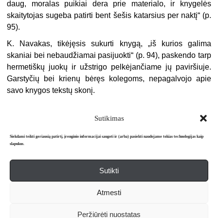
daug, moralas puikiai dera prie materialo, ir knygelės
skaitytojas sugeba patirti bent šešis katarsius per naktį“ (p.
95).
K. Navakas, tikėjęsis sukurti knygą, „iš kurios galima
skaniai bei nebaudžiamai pasijuokti“ (p. 94), paskendo tarp
hermetiškų juokų ir užstrigo pelkėjančiame jų paviršiuje.
Garstyčių bei krienų bėręs kolegoms, nepagalvojo apie
savo knygos tekstų skonį.
Sutikimas
Siekdami teikti geriausią patirtį, įrenginio informacijai saugoti ir (arba) pasiekti naudojame tokias technologijas kaip
slapukus.
Sutikti
Apie mus
Redakcija
Prenumerata
Atmesti
Literatūros mėnraštis „Metai“ © 2026. Leidžiamas nuo 1991 m.
Peržiūrėti nuostatas