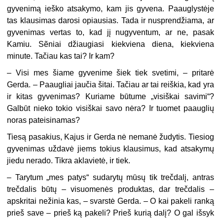
gyvenimą ieško atsakymo, kam jis gyvena. Paauglystėje
tas klausimas darosi opiausias. Tada ir nusprendžiama, ar
gyvenimas vertas to, kad jį nugyventum, ar ne, pasak
Kamiu. Sẽniai džiaugiasi kiekviena diena, kiekviena
minute. Tačiau kas tai? Ir kam?
– Visi mes šiame gyvenime šiek tiek svetimi, – pritarė
Gerda. – Paaugliai jaučia šitai. Tačiau ar tai reiškia, kad yra
ir kitas gyvenimas? Kuriame būtume „visiškai savimi“?
Galbūt nieko tokio visiškai savo nėra? Ir tuomet paauglių
noras pateisinamas?
Tiesą pasakius, Kajus ir Gerda nė nemanė žudytis. Tiesiog
gyvenimas uždavė jiems tokius klausimus, kad atsakymų
jiedu nerado. Tikra aklavietė, ir tiek.
– Tarytum „mes patys“ sudarytų mūsų tik trečdalį, antras
trečdalis būtų – visuomenės produktas, dar trečdalis –
apskritai nežinia kas, – svarstė Gerda. – O kai pakeli ranką
prieš save – prieš ką pakeli? Prieš kurią dalį? O gal išsyk