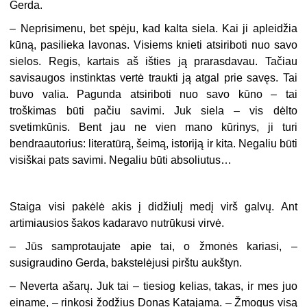
Gerda.
– Neprisimenu, bet spėju, kad kalta siela. Kai ji apleidžia
kūną, pasilieka lavonas. Visiems knieti atsiriboti nuo savo
sielos. Regis, kartais aš išties ją prarasdavau. Tačiau
savisaugos instinktas vertė traukti ją atgal prie savęs. Tai
buvo valia. Pagunda atsiriboti nuo savo kūno – tai
troškimas būti pačiu savimi. Juk siela – vis dėlto
svetimkūnis. Bent jau ne vien mano kūrinys, ji turi
bendraautorius: literatūrą, šeimą, istoriją ir kita. Negaliu būti
visiškai pats savimi. Negaliu būti absoliutus…
Staiga visi pakėlė akis į didžiulį medį virš galvų. Ant
artimiausios šakos kadaravo nutrūkusi virvė.
– Jūs samprotaujate apie tai, o žmonės kariasi, –
susigraudino Gerda, bakstelėjusi pirštu aukštyn.
– Neverta ašarų. Juk tai – tiesiog kelias, takas, ir mes juo
einame, – rinkosi žodžius Donas Katajama. – Žmogus visą