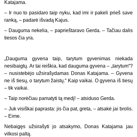
Katajama.
– Ir nuo to pasidaro taip nyku, kad imi ir pakeli prieš save
ranką, – padarė išvadą Kajus.
– Dauguma nekelia, – paprieštaravo Gerda. – Tačiau dalis
tiesos čia yra.
„Dauguma gyvena taip, tarytum gyvenimas niekada
nesibaigtų. Ar tai reiškia, kad dauguma gyvena – „tarytum“?
– nusistebėjo užsirašydamas Donas Katajama. – Gyvena
ne iš tiesų, o tarytum žaistų.“ Kaip vaikai. O gyvena iš tiesų
– tik vaikai.
– Taip norėčiau pamatyti tą medį! – atsiduso Gerda.
– Juk visiškai paprasta: jis čia pat, greta, – atsakė jai brolis.
– Eime.
Nebaigęs užsirašyti jo atsakymo, Donas Katajama jau
vilkosi paltą.