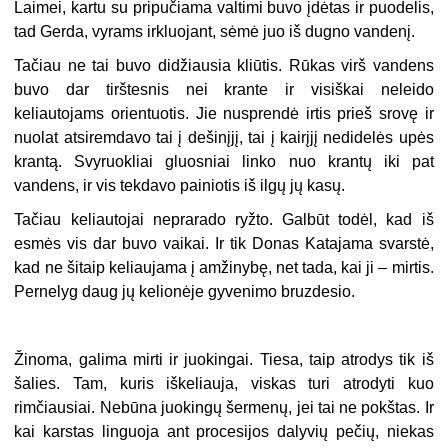
Laimei, kartu su pripučiama valtimi buvo įdėtas ir puodelis,
tad Gerda, vyrams irkluojant, sėmė juo iš dugno vandenį.
Tačiau ne tai buvo didžiausia kliūtis. Rūkas virš vandens
buvo dar tirštesnis nei krante ir visiškai neleido
keliautojams orientuotis. Jie nusprendė irtis prieš srovę ir
nuolat atsiremdavo tai į dešinįjį, tai į kairįjį nedidelės upės
krantą. Svyruokliai gluosniai linko nuo krantų iki pat
vandens, ir vis tekdavo painiotis iš ilgų jų kasų.
Tačiau keliautojai neprarado ryžto. Galbūt todėl, kad iš
esmės vis dar buvo vaikai. Ir tik Donas Katajama svarstė,
kad ne šitaip keliaujama į amžinybę, net tada, kai ji – mirtis.
Pernelyg daug jų kelionėje gyvenimo bruzdesio.
Žinoma, galima mirti ir juokingai. Tiesa, taip atrodys tik iš
šalies. Tam, kuris iškeliauja, viskas turi atrodyti kuo
rimčiausiai. Nebūna juokingų šermenų, jei tai ne pokštas. Ir
kai karstas linguoja ant procesijos dalyvių pečių, niekas