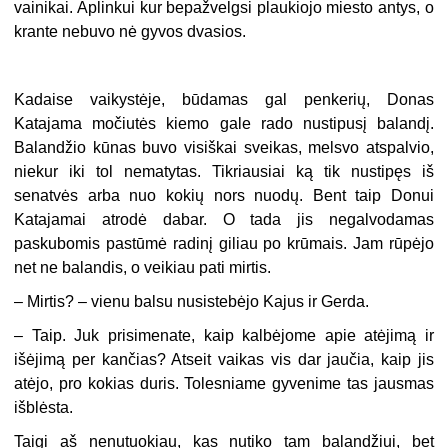
vainikai. Aplinkui kur bepažvelgsi plaukiojo miesto antys, o
krante nebuvo nė gyvos dvasios.
Kadaise vaikystėje, būdamas gal penkerių, Donas
Katajama močiutės kiemo gale rado nustipusį balandį.
Balandžio kūnas buvo visiškai sveikas, melsvo atspalvio,
niekur iki tol nematytas. Tikriausiai ką tik nustipęs iš
senatvės arba nuo kokių nors nuodų. Bent taip Donui
Katajamai atrodė dabar. O tada jis negalvodamas
paskubomis pastūmė radinį giliau po krūmais. Jam rūpėjo
net ne balandis, o veikiau pati mirtis.
– Mirtis? – vienu balsu nusistebėjo Kajus ir Gerda.
– Taip. Juk prisimenate, kaip kalbėjome apie atėjimą ir
išėjimą per kančias? Atseit vaikas vis dar jaučia, kaip jis
atėjo, pro kokias duris. Tolesniame gyvenime tas jausmas
išblėsta.
Taigi aš nenutuokiau, kas nutiko tam balandžiui, bet