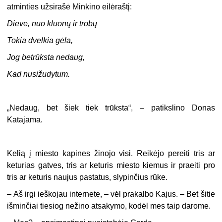
atminties užsirašė Minkino eilėraštį:
Dieve, nuo kluonų ir trobų
Tokia dvelkia gėla,
Jog betrūksta nedaug,
Kad nusižudytum.
„Nedaug, bet šiek tiek trūksta“, – patikslino Donas
Katajama.
Kelią į miesto kapines žinojo visi. Reikėjo pereiti tris ar
keturias gatves, tris ar keturis miesto kiemus ir praeiti pro
tris ar keturis naujus pastatus, slypinčius rūke.
– Aš irgi ieškojau internete, – vėl prakalbo Kajus. – Bet šitie
išminčiai tiesiog nežino atsakymo, kodėl mes taip darome.