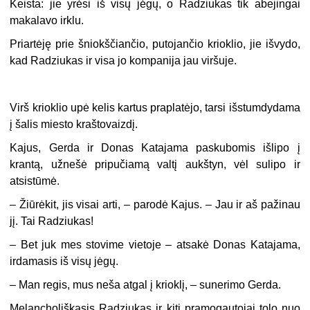
Keista: jie yrėsi iš visų jėgų, o Radziukas tik abejingai
makalavo irklu.
Priartėję prie šniokščiančio, putojančio krioklio, jie išvydo,
kad Radziukas ir visa jo kompanija jau viršuje.
Virš krioklio upė kelis kartus praplatėjo, tarsi išstumdydama
į šalis miesto kraštovaizdį.
Kajus, Gerda ir Donas Katajama paskubomis išlipo į
krantą, užnešė pripučiamą valtį aukštyn, vėl sulipo ir
atsistūmė.
– Žiūrėkit, jis visai arti, – parodė Kajus. – Jau ir aš pažinau
jį. Tai Radziukas!
– Bet juk mes stovime vietoje – atsakė Donas Katajama,
irdamasis iš visų jėgų.
– Man regis, mus neša atgal į krioklį, – sunerimo Gerda.
Melancholiškasis Radziukas ir kiti pramogautojai tolo nuo