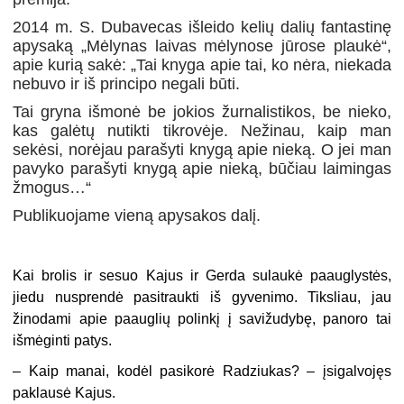
2014 m. S. Dubavecas išleido kelių dalių fantastinę
apysaką „Mėlynas laivas mėlynose jūrose plaukė“,
apie kurią sakė: „Tai knyga apie tai, ko nėra, niekada
nebuvo ir iš principo negali būti.
Tai gryna išmonė be jokios žurnalistikos, be nieko,
kas galėtų nutikti tikrovėje. Nežinau, kaip man
sekėsi, norėjau parašyti knygą apie nieką. O jei man
pavyko parašyti knygą apie nieką, būčiau laimingas
žmogus…“
Publikuojame vieną apysakos dalį.
Kai brolis ir sesuo Kajus ir Gerda sulaukė paauglystės,
jiedu nusprendė pasitraukti iš gyvenimo. Tiksliau, jau
žinodami apie paauglių polinkį į savižudybę, panoro tai
išmėginti patys.
– Kaip manai, kodėl pasikorė Radziukas? – įsigalvojęs
paklausė Kajus.