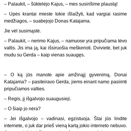
– Palaukit, – šūktelėjo Kajus, – mes susirišime plaustą!
– Upės krantai mieste tokie išlaižyti, kad vargiai rasime
medžiagos, – suabejojo Donas Katajama.
Jie vėl susimąstė.
– Palaukit, – nerimo Kajus, – namuose yra pripučiama tėvo
valtis. Jis ima ją, kai išsiruošia meškerioti. Dvivietė, bet juk
mudu su Gerda – kaip vienas suaugęs.
– O ką jūs manote apie amžinąjį gyvenimą, Donai
Katajama? – pasiteiravo Gerda, jiems einant namo pasiimti
pripučiamos valties.
– Regis, jį išgalvojo suaugusieji.
– O šiaip jo nėra?
– Jei išgalvojo – vadinasi, egzistuoja. Štai jūs lindite
internete, o juk dar prieš vieną kartą jokio interneto nebuvo.