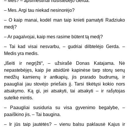
– Mes? – apsimestinai nusistebėjo Gerda.
– Mes. Argi tau niekad nesinorėjo?
– O kaip manai, kodėl man taip knieti pamatyti Radziuko
medį?
– Ar pagalvojai, kaip mes rasime būtent tą medį?
– Tai kad visai nesvarbu, – gudriai dilbtelėjo Gerda. –
Medis yra medis.
„Išeiti ir negrįžti“, – užsirašė Donas Katajama. Nė
nepastebėjęs, kaip jie atsidūrė kapinėse tarp storų senų
medžių kamienų ir antkapių, jis prarado budrumą, ir
paaugliai jau stovėjo priešais jį. Tarsi tikėtųsi kokio nors
atsakymo. Ką gi, jei atsakyti, tai atsakyti – ir rašytojas
sutelkė mintis.
– Paaugliai susiduria su visa gyvenimo begalybe, –
paaiškino jis. – Tai baugina.
– Ir jūs taip jautėtės? – vienu balsu paklausė Kajus ir