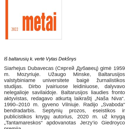
Iš baltarusių k. vertė Vytas Dekšnys
Siarhejus Dubavecas (Сяргей Дубавец) gimė 1959
m. Mozyriuje. Užaugo Minske, Baltarusijos
valstybiniame universitete baigė žurnalistikos
studijas. Dirbo įvairiuose leidiniuose, dalyvavo
nelegalioje savilaidoje. Baltarusijos liaudies fronto
aktyvistas, redagavo atkurtą laikraštį „Naša Niva“.
1990–2010 m. gyveno Vilniuje. Radijo „Svaboda“
bendradarbis. Septynių prozos, eseistikos ir
publicistikos knygų autorius, 2020 m. už knygą
„Tantamareskos“ apdovanotas Jerzy’io Giedroyco
premija.