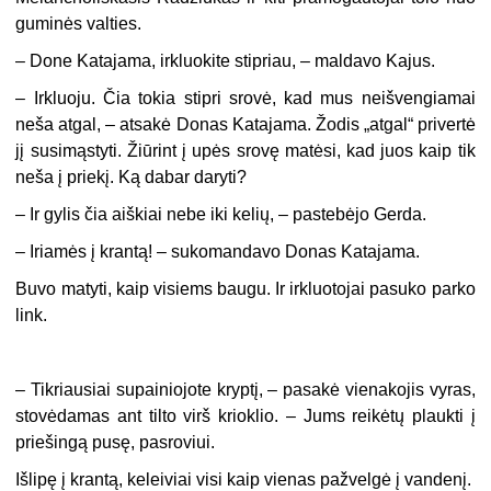
guminės valties.
– Done Katajama, irkluokite stipriau, – maldavo Kajus.
– Irkluoju. Čia tokia stipri srovė, kad mus neišvengiamai
neša atgal, – atsakė Donas Katajama. Žodis „atgal“ privertė
jį susimąstyti. Žiūrint į upės srovę matėsi, kad juos kaip tik
neša į priekį. Ką dabar daryti?
– Ir gylis čia aiškiai nebe iki kelių, – pastebėjo Gerda.
– Iriamės į krantą! – sukomandavo Donas Katajama.
Buvo matyti, kaip visiems baugu. Ir irkluotojai pasuko parko
link.
– Tikriausiai supainiojote kryptį, – pasakė vienakojis vyras,
stovėdamas ant tilto virš krioklio. – Jums reikėtų plaukti į
priešingą pusę, pasroviui.
Išlipę į krantą, keleiviai visi kaip vienas pažvelgė į vandenį.