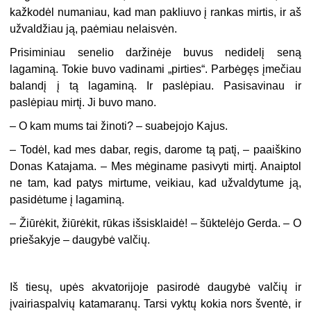
kažkodėl numaniau, kad man pakliuvo į rankas mirtis, ir aš
užvaldžiau ją, paėmiau nelaisvėn.
Prisiminiau senelio daržinėje buvus nedidelį seną
lagaminą. Tokie buvo vadinami „pirties“. Parbėgęs įmečiau
balandį į tą lagaminą. Ir paslėpiau. Pasisavinau ir
paslėpiau mirtį. Ji buvo mano.
– O kam mums tai žinoti? – suabejojo Kajus.
– Todėl, kad mes dabar, regis, darome tą patį, – paaiškino
Donas Katajama. – Mes mėginame pasivyti mirtį. Anaiptol
ne tam, kad patys mirtume, veikiau, kad užvaldytume ją,
pasidėtume į lagaminą.
– Žiūrėkit, žiūrėkit, rūkas išsisklaidė! – šūktelėjo Gerda. – O
priešakyje – daugybė valčių.
Iš tiesų, upės akvatorijoje pasirodė daugybė valčių ir
įvairiaspalvių katamaranų. Tarsi vyktų kokia nors šventė, ir