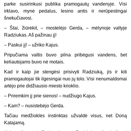
parke susirinkusi publika pramogautų vandenyje. Visi
irklavo, mynė pedalus, lesino antis ir nerūpestingai
šnekučiavosi.
– Štai, žiūrėkit, – mostelėjo Gerda, – mėlynoje valtyje
Radziukas. Aš pažinau jį!
– Paskui jį! – užriko Kajus.
Pripučiama valtis buvo pilna pribėgusi vandens, bet
keliautojams buvo nė motais.
Kad ir kaip jie stengėsi prisivyti Radziuką, jis ir kiti
pramogautojai tik ilgesingai nuo jų tolo. Visi nenumaldomai
artėjo prie didžiausio miesto krioklio.
– Priremkim jį prie sienos! – nudžiugo Kajus.
– Kam? – nusistebėjo Gerda.
Tačiau medžioklės instinktas užvaldė visus, net Doną
Katajamą.