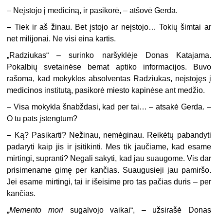
– Neįstojo į mediciną, ir pasikorė, – atšovė Gerda.
– Tiek ir aš žinau. Bet įstojo ar neįstojo… Tokių šimtai ar
net milijonai. Ne visi eina kartis.
„Radziukas“ – surinko naršyklėje Donas Katajama.
Pokalbių svetainėse bemat aptiko informacijos. Buvo
rašoma, kad mokyklos absolventas Radziukas, neįstojęs į
medicinos institutą, pasikorė miesto kapinėse ant medžio.
– Visa mokykla šnabždasi, kad per tai… – atsakė Gerda. –
O tu pats įstengtum?
– Ką? Pasikarti? Nežinau, nemėginau. Reikėtų pabandyti
padaryti kaip jis ir įsitikinti. Mes tik jaučiame, kad esame
mirtingi, supranti? Negali sakyti, kad jau suaugome. Vis dar
prisimename gimę per kančias. Suaugusieji jau pamiršo.
Jei esame mirtingi, tai ir išeisime pro tas pačias duris – per
kančias.
„
Memento mori
sugalvojo vaikai“, – užsirašė Donas