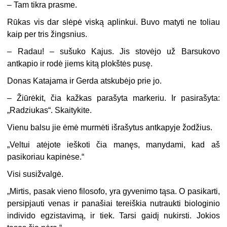
– Tam tikra prasme.
Rūkas vis dar slėpė viską aplinkui. Buvo matyti ne toliau
kaip per tris žingsnius.
– Radau! – sušuko Kajus. Jis stovėjo už Barsukovo
antkapio ir rodė jiems kitą plokštės pusę.
Donas Katajama ir Gerda atskubėjo prie jo.
– Žiūrėkit, čia kažkas parašyta markeriu. Ir pasirašyta:
„Radziukas“. Skaitykite.
Vienu balsu jie ėmė murmėti išrašytus antkapyje žodžius.
„Veltui atėjote ieškoti čia manęs, manydami, kad aš
pasikoriau kapinėse.“
Visi susižvalgė.
„Mirtis, pasak vieno filosofo, yra gyvenimo tąsa. O pasikarti,
persipjauti venas ir panašiai tereiškia nutraukti biologinio
individo egzistavimą, ir tiek. Tarsi gaidį nukirsti. Jokios