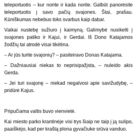
teleportuotis – kur norite ir kada norite. Galbūt panorėsite
teleportuotis į savo pačių svajones. Štai, prašau.
Kūniškumas nebebus toks svarbus kaip dabar.
Vaikai nustebę sužiuro į kaimyną. Galimybė nusikelti į
svajones patiko ir Kajui, ir Gerdai. Iš Dono Katajamos
žodžių tai atrodė visai tikėtina.
– Ar jūs turite svajonių? – pasiteiravo Donas Katajama.
– Dažniausiai niekas to neprisipažįsta, – nuleido akis
Gerda.
– Jei turi svajonę – niekad negalvosi apie savižudybę, –
pridūrė Kajus.
Pripučiama valtis buvo vienvietė.
Kai miesto parko krantinėje visi trys šiaip ne taip į ją sulipo,
paaiškėjo, kad per kraštą plona gyvačiuke srūva vanduo.