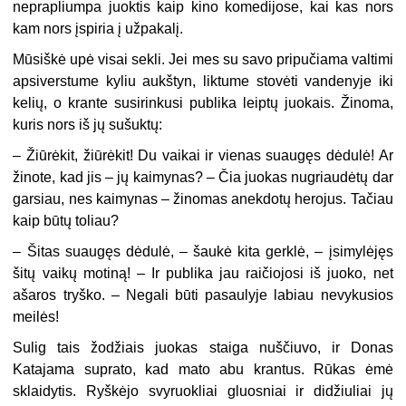
neprapliumpa juoktis kaip kino komedijose, kai kas nors
kam nors įspiria į užpakalį.
Mūsiškė upė visai sekli. Jei mes su savo pripučiama valtimi
apsiverstume kyliu aukštyn, liktume stovėti vandenyje iki
kelių, o krante susirinkusi publika leiptų juokais. Žinoma,
kuris nors iš jų sušuktų:
– Žiūrėkit, žiūrėkit! Du vaikai ir vienas suaugęs dėdulė! Ar
žinote, kad jis – jų kaimynas? – Čia juokas nugriaudėtų dar
garsiau, nes kaimynas – žinomas anekdotų herojus. Tačiau
kaip būtų toliau?
– Šitas suaugęs dėdulė, – šaukė kita gerklė, – įsimylėjęs
šitų vaikų motiną! – Ir publika jau raičiojosi iš juoko, net
ašaros tryško. – Negali būti pasaulyje labiau nevykusios
meilės!
Sulig tais žodžiais juokas staiga nuščiuvo, ir Donas
Katajama suprato, kad mato abu krantus. Rūkas ėmė
sklaidytis. Ryškėjo svyruokliai gluosniai ir didžiuliai jų