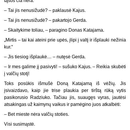
tąsos čia nėra.“
– Tai jis nenusižudė? – paklausė Kajus.
– Tai jis nenusižudė? – pakartojo Gerda.
– Skaitykime toliau, – paragino Donas Katajama.
„Mirtis – tai kai ateini prie upės, įlipi į valtį ir išplauki nežinia
kur.“
– Jis tiesiog išplaukė… – nutęsė Gerda.
– Ir mes galime jį pasivyti! – sušuko Kajus. – Reikia skubėti
į valčių stotį!
Toks posūkis išmušė Doną Katajamą iš vėžių. Jis
įsivaizdavo, kaip jie trise plaukia per tirštą rūką vytis
pasikorusio Radziuko. Tačiau jis, suaugęs vyras, jautėsi
atsakingas už kaimynų vaikus ir pamėgino juos atkalbėti:
– Bet mieste nėra valčių stoties.
Visi susimąstė.