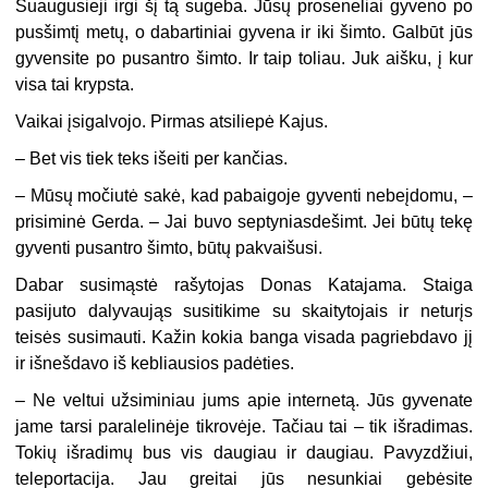
Suaugusieji irgi šį tą sugeba. Jūsų proseneliai gyveno po
pusšimtį metų, o dabartiniai gyvena ir iki šimto. Galbūt jūs
gyvensite po pusantro šimto. Ir taip toliau. Juk aišku, į kur
visa tai krypsta.
Vaikai įsigalvojo. Pirmas atsiliepė Kajus.
– Bet vis tiek teks išeiti per kančias.
– Mūsų močiutė sakė, kad pabaigoje gyventi nebeįdomu, –
prisiminė Gerda. – Jai buvo septyniasdešimt. Jei būtų tekę
gyventi pusantro šimto, būtų pakvaišusi.
Dabar susimąstė rašytojas Donas Katajama. Staiga
pasijuto dalyvaująs susitikime su skaitytojais ir neturįs
teisės susimauti. Kažin kokia banga visada pagriebdavo jį
ir išnešdavo iš kebliausios padėties.
– Ne veltui užsiminiau jums apie internetą. Jūs gyvenate
jame tarsi paralelinėje tikrovėje. Tačiau tai – tik išradimas.
Tokių išradimų bus vis daugiau ir daugiau. Pavyzdžiui,
teleportacija. Jau greitai jūs nesunkiai gebėsite