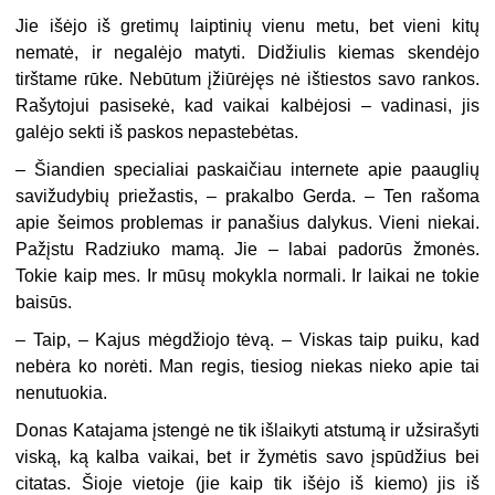
Jie išėjo iš gretimų laiptinių vienu metu, bet vieni kitų
nematė, ir negalėjo matyti. Didžiulis kiemas skendėjo
tirštame rūke. Nebūtum įžiūrėjęs nė ištiestos savo rankos.
Rašytojui pasisekė, kad vaikai kalbėjosi – vadinasi, jis
galėjo sekti iš paskos nepastebėtas.
– Šiandien specialiai paskaičiau internete apie paauglių
savižudybių priežastis, – prakalbo Gerda. – Ten rašoma
apie šeimos problemas ir panašius dalykus. Vieni niekai.
Pažįstu Radziuko mamą. Jie – labai padorūs žmonės.
Tokie kaip mes. Ir mūsų mokykla normali. Ir laikai ne tokie
baisūs.
– Taip, – Kajus mėgdžiojo tėvą. – Viskas taip puiku, kad
nebėra ko norėti. Man regis, tiesiog niekas nieko apie tai
nenutuokia.
Donas Katajama įstengė ne tik išlaikyti atstumą ir užsirašyti
viską, ką kalba vaikai, bet ir žymėtis savo įspūdžius bei
citatas. Šioje vietoje (jie kaip tik išėjo iš kiemo) jis iš