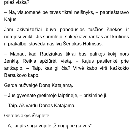
prieš viską?
– Na, visuomenė be tavęs tikrai neišnyks, – paprieštaravo
Kajus.
Jam akivaizdžiai buvo pabodusios tuščios šnekos ir
norėjosi veikti. Jis surimtėjo, sukryžiavo rankas ant krūtinės
ir prakalbo, stovėdamas lyg Šerlokas Holmsas:
– Manau, kad Radziukas tikrai bus palikęs kokį nors
ženklą. Reikia apžiūrėti vietą. – Kajus pasilenkė prie
antkapio. – Taip, kas gi čia? Virvė kabo virš kažkokio
Barsukovo kapo.
Gerda nužvelgė Doną Katajamą.
– Jūs gyvenate gretimoje laiptinėje, – prisiminė ji.
– Taip. Aš vardu Donas Katajama.
Gerdos akys išsiplėtė.
– A, tai jūs sugalvojote „žmogų be galvos“!