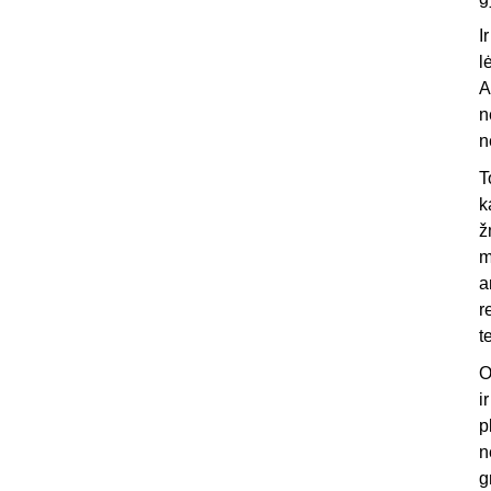
I
l
A
n
n
T
k
ž
m
a
r
t
O
i
p
n
g