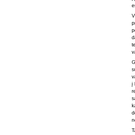
e
V
p
p
d
t
v
G
s
v
į
r
s
k
d
n
T