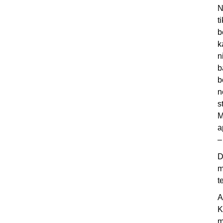
N
t
b
k
n
b
b
n
s
M
a
–
D
m
t
A
K
m