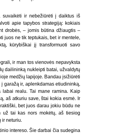
 suvaikėti ir nebežiūrėti į daiktus iš
alvoti apie tapybos strategiją: kokiais
nt drobės, – jomis būtina džiaugtis –
i juos ne tik teptukais, bet ir mentele,
ktą, kūrybiškai jį transformuoti savo
tegrali, ir man tos vienovės nepavyksta
 dailininką nukleipti batai, užvaldytų
oje medžių lapijoje. Bandau įsižiūrėti
 į garažą ir, aplenkdamas etiudininką,
a labai realu. Tai mane ramina. Kaip
, aš atkuriu save, štai kokia esmė. Ir
praktiški, bet juos darau jokiu būdu ne
n už tai kas nors mokėtų, aš tiesiog
ir neturiu.
tinio intereso. Šie darbai čia sudegina