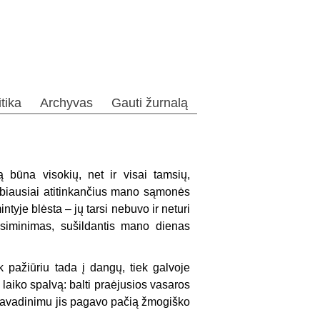
itika
Archyvas
Gauti žurnalą
 būna visokių, net ir visai tamsių,
 labiausiai atitinkančius mano sąmonės
ntyje blėsta – jų tarsi nebuvo ir neturi
risiminimas, sušildantis mano dienas
 pažiūriu tada į dangų, tiek galvoje
aiko spalvą: balti praėjusios vasaros
pavadinimu jis pagavo pačią žmogiško