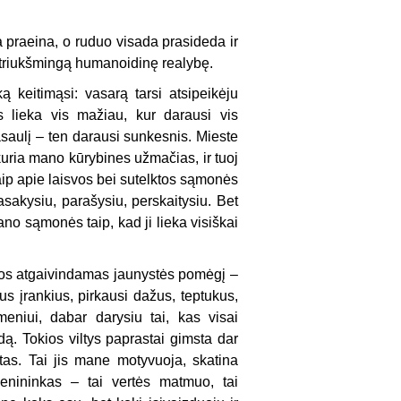
a praeina, o ruduo visada prasideda ir
 triukšmingą humanoidinę realybę.
ą keitimąsi: vasarą tarsi atsipeikėju
s lieka vis mažiau, kur darausi vis
saulį – ten darausi sunkesnis. Mieste
ukuria mano kūrybines užmačias, ir tuoj
kaip apie laisvos bei sutelktos sąmonės
asakysiu, parašysiu, perskaitysiu. Bet
no sąmonės taip, kad ji lieka visiškai
klos atgaivindamas jaunystės pomėgį –
 įrankius, pirkausi dažus, teptukus,
eniui, dabar darysiu tai, kas visai
. Tokios viltys paprastai gimsta dar
stas. Tai jis mane motyvuoja, skatina
enininkas – tai vertės matmuo, tai