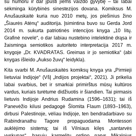
su humoru ir dar įpūsti jiems vaizdo gyvybę – tai labai
sėkminga kūrybinės sinestezijos dovana. Komiksus M.
Anušauskaitė kuria nuo 2010 metų, jos piešinius žino
„Šiaurės Atėnų“ auditorija. Įsimintina buvo su Gerda Jord
2014 m. sukurta patriotinės intencijos knyga „10 litų.
Grafinė novelė“, o dar labiau nustebino intelektinė drąsa ir
žaisminga semiotikos autoriteto interpretacija 2017 m.
knygoje „Dr. KVADRATAS. Greimas ir jo semiotika“ (abi
knygas išleido „Aukso žuvų“ leidykla).
Kita svarbi M. Anušauskaitės komiksų knyga yra „Pirmieji
lietuviai Indijoje“ (VšĮ „Indijos projektai“, 2021). Ji prikelia
labai svarbius, bet ir smarkiai primirštus mūsų kultūros
vardus, kuriais turėtume didžiuotis ir šiandien. Tai pirmasis
lietuvis Indijoje Andrius Rudamina (1596–1631); tai iš
Panevėžio kilusi pedagogė Šlomita Flaum (1893–1963),
dirbusi Palestinoje, vėliau Indijoje, ten bendradarbiavo su
Rabindranathu Tagore propaguodama Montessori
auklėjimo sistemą; tai iš Vilniaus kilęs „santarvės
vyskupas“, basųjų karmelitų ordino narys Mikalojus