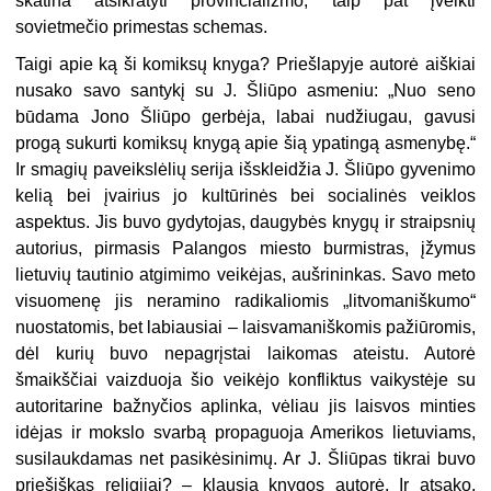
skatina atsikratyti provincializmo, taip pat įveikti
sovietmečio primestas schemas.
Taigi apie ką ši komiksų knyga? Priešlapyje autorė aiškiai
nusako savo santykį su J. Šliūpo asmeniu: „Nuo seno
būdama Jono Šliūpo gerbėja, labai nudžiugau, gavusi
progą sukurti komiksų knygą apie šią ypatingą asmenybę.“
Ir smagių paveikslėlių serija išskleidžia J. Šliūpo gyvenimo
kelią bei įvairius jo kultūrinės bei socialinės veiklos
aspektus. Jis buvo gydytojas, daugybės knygų ir straipsnių
autorius, pirmasis Palangos miesto burmistras, įžymus
lietuvių tautinio atgimimo veikėjas, aušrininkas. Savo meto
visuomenę jis neramino radikaliomis „litvomaniškumo“
nuostatomis, bet labiausiai – laisvamaniškomis pažiūromis,
dėl kurių buvo nepagrįstai laikomas ateistu. Autorė
šmaikščiai vaizduoja šio veikėjo konfliktus vaikystėje su
autoritarine bažnyčios aplinka, vėliau jis laisvos minties
idėjas ir mokslo svarbą propaguoja Amerikos lietuviams,
susilaukdamas net pasikėsinimų. Ar J. Šliūpas tikrai buvo
priešiškas religijai? – klausia knygos autorė. Ir atsako,