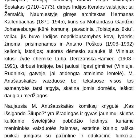
Šostakas (1710–1773), dirbęs Indijos Keralos valstijoje; tai
Žemaičių Naumiestyje gimęs architektas Hermanas
Kallenbachas (1871–1945), kuris su Mohandasu Gandžiu
Johanesburge įkūrė komuną, pavadintą „Tolstojaus ūkiu“,
vėliau jis buvo Indijos nepriklausomybės kovų lyderis;
žinoma, prisimenamos ir Antano Poškos (1903–1992)
kelionių istorijos; autorės dėmesio sulaukė iš Vilniaus
kilusi žydė chemikė Luba Derczanska-Hamied (1903–
1991), dirbusi Indijoje, bet jautusi ilgesį gimtinei (Vilniuje,
Rūdninkų gatvėje, jai atidengta atminimo lentelė). M.
Anušauskaitės vaizduose bei tekstuose visos tos
asmenybės tarsi atgyja, skatina jomis domėtis, ieškoti
daugiau medžiagos.
Naujausia M. Anušauskaitės komiksų knygutė „Kas
išsigando Šliūpo?“ yra išradingas ir gyvas jaunimui skirtas
kultūrinio švietėjiško pobūdžio leidinys, kuriame
menininkės vaizduotės žaismas, estetinė kūrinio raiška
puikiai jungiasi su pažintine ir edukacine funkcija.