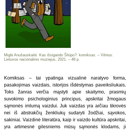
Miglė Anušauskaitė. Kas išsigando Šliūpo?: komiksas. – Vilnius:
Lietuvos nacionalinis muziejus, 2021. – 48 p.
Komiksas – tai ypatinga vizualinė naratyvo forma,
pasakojimas vaizdais, istorijos išdėstymas paveiksliukais.
Toks žanras verčia mąstyti apie skaitymo, prasmių
suvokimo psichologinius principus, apskritai žmogaus
sąmonės imlumą vaizdui. Juk vaizdas yra arčiau tikrovės
nei iš abstrakčių ženkliukų sudaryti žodžiai, sąvokos,
sakiniai. Vaizdinė literatūra, kaip ir vaizdo kultūra apskritai,
yra artimesnė gilesniems mūsų sąmonės klodams, ji