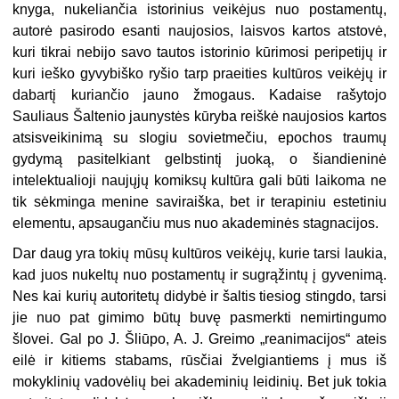
knyga, nukeliančia istorinius veikėjus nuo postamentų,
autorė pasirodo esanti naujosios, laisvos kartos atstovė,
kuri tikrai nebijo savo tautos istorinio kūrimosi peripetijų ir
kuri ieško gyvybiško ryšio tarp praeities kultūros veikėjų ir
dabartį kuriančio jauno žmogaus. Kadaise rašytojo
Sauliaus Šaltenio jaunystės kūryba reiškė naujosios kartos
atsisveikinimą su slogiu sovietmečiu, epochos traumų
gydymą pasitelkiant gelbstintį juoką, o šiandieninė
intelektualioji naujųjų komiksų kultūra gali būti laikoma ne
tik sėkminga menine saviraiška, bet ir terapiniu estetiniu
elementu, apsaugančiu mus nuo akademinės stagnacijos.
Dar daug yra tokių mūsų kultūros veikėjų, kurie tarsi laukia,
kad juos nukeltų nuo postamentų ir sugrąžintų į gyvenimą.
Nes kai kurių autoritetų didybė ir šaltis tiesiog stingdo, tarsi
jie nuo pat gimimo būtų buvę pasmerkti nemirtingumo
šlovei. Gal po J. Šliūpo, A. J. Greimo „reanimacijos“ ateis
eilė ir kitiems stabams, rūsčiai žvelgiantiems į mus iš
mokyklinių vadovėlių bei akademinių leidinių. Bet juk tokia