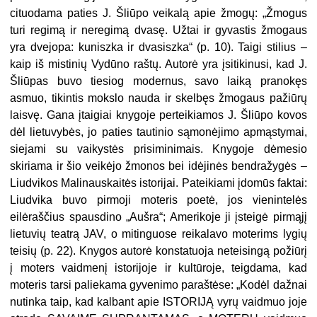
cituodama paties J. Šliūpo veikalą apie žmogų: „Žmogus
turi regimą ir neregimą dvasę. Užtai ir gyvastis žmogaus
yra dvejopa: kuniszka ir dvasiszka“ (p. 10). Taigi stilius –
kaip iš mistinių Vydūno raštų. Autorė yra įsitikinusi, kad J.
Šliūpas buvo tiesiog modernus, savo laiką pranokęs
asmuo, tikintis mokslo nauda ir skelbęs žmogaus pažiūrų
laisvę. Gana įtaigiai knygoje perteikiamos J. Šliūpo kovos
dėl lietuvybės, jo paties tautinio sąmonėjimo apmąstymai,
siejami su vaikystės prisiminimais. Knygoje dėmesio
skiriama ir šio veikėjo žmonos bei idėjinės bendražygės –
Liudvikos Malinauskaitės istorijai. Pateikiami įdomūs faktai:
Liudvika buvo pirmoji moteris poetė, jos vienintelės
eilėraščius spausdino „Aušra“; Amerikoje ji įsteigė pirmąjį
lietuvių teatrą JAV, o mitinguose reikalavo moterims lygių
teisių (p. 22). Knygos autorė konstatuoja neteisingą požiūrį
į moters vaidmenį istorijoje ir kultūroje, teigdama, kad
moteris tarsi paliekama gyvenimo paraštėse: „Kodėl dažnai
nutinka taip, kad kalbant apie ISTORIJĄ vyrų vaidmuo joje