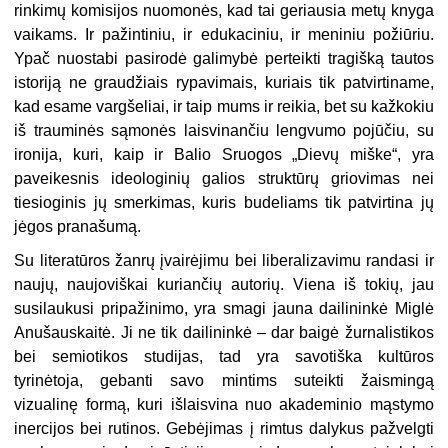
rinkimų komisijos nuomonės, kad tai geriausia metų knyga
vaikams. Ir pažintiniu, ir edukaciniu, ir meniniu požiūriu.
Ypač nuostabi pasirodė galimybė perteikti tragišką tautos
istoriją ne graudžiais rypavimais, kuriais tik patvirtiname,
kad esame vargšeliai, ir taip mums ir reikia, bet su kažkokiu
iš trauminės sąmonės laisvinančiu lengvumo pojūčiu, su
ironija, kuri, kaip ir Balio Sruogos „Dievų miške“, yra
paveikesnis ideologinių galios struktūrų griovimas nei
tiesioginis jų smerkimas, kuris budeliams tik patvirtina jų
jėgos pranašumą.
Su literatūros žanrų įvairėjimu bei liberalizavimu randasi ir
naujų, naujoviškai kuriančių autorių. Viena iš tokių, jau
susilaukusi pripažinimo, yra smagi jauna dailininkė Miglė
Anušauskaitė. Ji ne tik dailininkė – dar baigė žurnalistikos
bei semiotikos studijas, tad yra savotiška kultūros
tyrinėtoja, gebanti savo mintims suteikti žaismingą
vizualinę formą, kuri išlaisvina nuo akademinio mąstymo
inercijos bei rutinos. Gebėjimas į rimtus dalykus pažvelgti