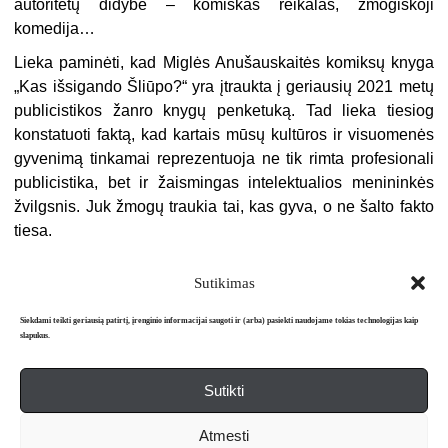
autoritetų didybė – komiškas reikalas, žmogiškoji
komedija…
Lieka paminėti, kad Miglės Anušauskaitės komiksų knyga
„Kas išsigando Šliūpo?“ yra įtraukta į geriausių 2021 metų
publicistikos žanro knygų penketuką. Tad lieka tiesiog
konstatuoti faktą, kad kartais mūsų kultūros ir visuomenės
gyvenimą tinkamai reprezentuoja ne tik rimta profesionali
publicistika, bet ir žaismingas intelektualios menininkės
žvilgsnis. Juk žmogų traukia tai, kas gyva, o ne šalto fakto
tiesa.
Sutikimas
Siekdami teikti geriausią patirtį, įrenginio informacijai saugoti ir (arba) pasiekti naudojame tokias technologijas kaip
slapukus.
Sutikti
Apie mus
Redakcija
Prenumerata
Atmesti