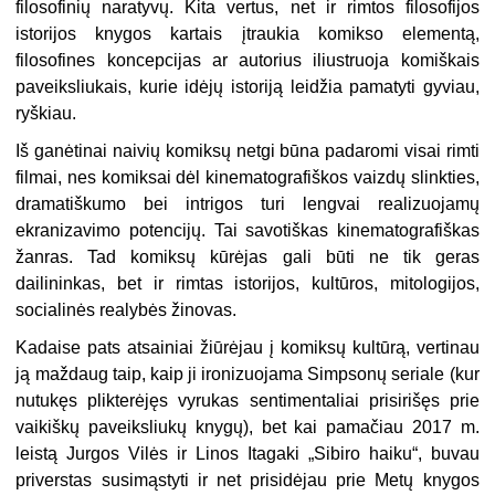
filosofinių naratyvų. Kita vertus, net ir rimtos filosofijos
istorijos knygos kartais įtraukia komikso elementą,
filosofines koncepcijas ar autorius iliustruoja komiškais
paveiksliukais, kurie idėjų istoriją leidžia pamatyti gyviau,
ryškiau.
Iš ganėtinai naivių komiksų netgi būna padaromi visai rimti
filmai, nes komiksai dėl kinematografiškos vaizdų slinkties,
dramatiškumo bei intrigos turi lengvai realizuojamų
ekranizavimo potencijų. Tai savotiškas kinematografiškas
žanras. Tad komiksų kūrėjas gali būti ne tik geras
dailininkas, bet ir rimtas istorijos, kultūros, mitologijos,
socialinės realybės žinovas.
Kadaise pats atsainiai žiūrėjau į komiksų kultūrą, vertinau
ją maždaug taip, kaip ji ironizuojama Simpsonų seriale (kur
nutukęs plikterėjęs vyrukas sentimentaliai prisirišęs prie
vaikiškų paveiksliukų knygų), bet kai pamačiau 2017 m.
leistą Jurgos Vilės ir Linos Itagaki „Sibiro haiku“, buvau
priverstas susimąstyti ir net prisidėjau prie Metų knygos