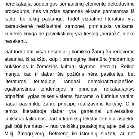
nereikalauja sudėtingos semantinių elementų dekodavimo
procedūros, nes vaizdas sąmonės ekrane pamatomas iš
karto, be jokių pastangų. Todėl vizualinė literatūra yra
patrauklesnė neišlavintai sąmonei, pirmiausia vaikams,
kuriems knyga be paveiksliukų yra tiesiog „negraži“, nieko
nesakanti.
Gal todėl dar visai neseniai į komikso žanrą žiūrėdavome
atsainiai, iš aukšto, kaip į pramoginę literatūrą (moderniojo
aukštosios ir žemosios kultūrų skyrimo inercija). Reikia
manyti, kad ir dabar šis požiūris nėra pasikeitęs, bet
literatūros teritorijoje randasi demokratizuojančios,
egalitaristinės tendencijos ir principai, reikalaujantys
pripažinti lygias teises visiems žanrams, o kūrinius vertinti
pagal pasirinkto žanro principų realizavimo kokybę. O ir
temos literatūroje dabar yra ganėtinai universalios,
lanksčiai taikomos. Tad ir komiksų tekstai teminiu aspektu
gali būti įvairiausi – nuo vaikiškų pasakojimų apie peliuką
Mikį, žmogų-vorą, Betmeną iki istorinių siužetų ar net