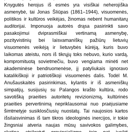
Knygutės herojus iš esmės yra visiškai neherojiška
asmenybė, tai Jonas Šliūpas (1861–1944), visuomenės,
politikos ir kultūros veikėjas, žinomas nebent humanitarų
auditorijai. Imponuoja autorės drąsa pasirinkti savo
pasakojimui dviprasmiškai vertinamą asmenybę,
pozityvistinių bei laisvamaniškų pažiūrų lietuvių
visuomenės veikėją ir lietuvybės kūrėją, kuris buvo
laikomas ateistu, nors iš tikrųjų toks nebuvo, kurio vardą,
kompromituotą sovietmečiu, buvo vengiama minėti net
akademinėse bendruomenėse, jį patyliukais ignoravo
katalikiškoji ir patriotiškoji visuomenės dalis. Todėl M.
Anušauskaitės pasirinkimas, kylantis ir iš asmeniškų
simpatijų, susijusių su Palangos krašto kultūra, rodo
savotišką praeities autoritetų revizionizmą, kultūrinės
praeities pervertinimą nepriklausomai nuo praėjusiame
šimtmetyje susiklosčiusių nuostatų. Tai naujosios kartos
išsilaisvinimas iš tam tikros ideologinės inercijos, ir tokie
žingsniai atveria naujas mūsų savivokos galimybes,