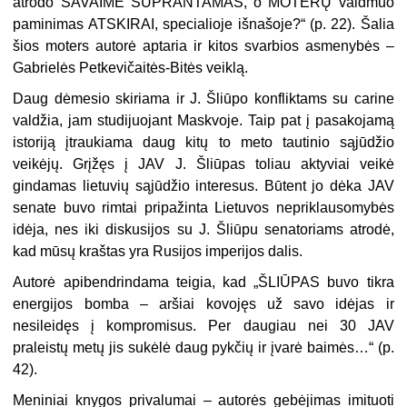
atrodo SAVAIME SUPRANTAMAS, o MOTERŲ vaidmuo
paminimas ATSKIRAI, specialioje išnašoje?“ (p. 22). Šalia
šios moters autorė aptaria ir kitos svarbios asmenybės –
Gabrielės Petkevičaitės-Bitės veiklą.
Daug dėmesio skiriama ir J. Šliūpo konfliktams su carine
valdžia, jam studijuojant Maskvoje. Taip pat į pasakojamą
istoriją įtraukiama daug kitų to meto tautinio sąjūdžio
veikėjų. Grįžęs į JAV J. Šliūpas toliau aktyviai veikė
gindamas lietuvių sąjūdžio interesus. Būtent jo dėka JAV
senate buvo rimtai pripažinta Lietuvos nepriklausomybės
idėja, nes iki diskusijos su J. Šliūpu senatoriams atrodė,
kad mūsų kraštas yra Rusijos imperijos dalis.
Autorė apibendrindama teigia, kad „ŠLIŪPAS buvo tikra
energijos bomba – aršiai kovojęs už savo idėjas ir
nesileidęs į kompromisus. Per daugiau nei 30 JAV
praleistų metų jis sukėlė daug pykčių ir įvarė baimės…“ (p.
42).
Meniniai knygos privalumai – autorės gebėjimas imituoti