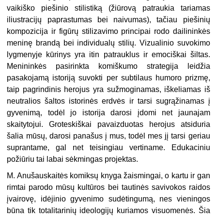
vaikiško piešinio stilistiką (žiūrovą patraukia tariamas
iliustracijų paprastumas bei naivumas), tačiau piešinių
kompozicija ir figūrų stilizavimo principai rodo dailininkės
meninę brandą bei individualų stilių. Vizualinio suvokimo
lygmenyje kūrinys yra itin patrauklus ir emociškai šiltas.
Menininkės pasirinkta komiškumo strategija leidžia
pasakojamą istoriją suvokti per subtilaus humoro prizmę,
taip pagrindinis herojus yra sužmoginamas, iškeliamas iš
neutralios šaltos istorinės erdvės ir tarsi sugrąžinamas į
gyvenimą, todėl jo istorija darosi įdomi net jaunajam
skaitytojui. Groteskiškai pavaizduotas herojus atsiduria
šalia mūsų, darosi panašus į mus, todėl mes jį tarsi geriau
suprantame, gal net teisingiau vertiname. Edukaciniu
požiūriu tai labai sėkmingas projektas.
M. Anušauskaitės komiksų knyga žaismingai, o kartu ir gan
rimtai parodo mūsų kultūros bei tautinės savivokos raidos
įvairovę, idėjinio gyvenimo sudėtingumą, nes vieningos
būna tik totalitarinių ideologijų kuriamos visuomenės. Šia