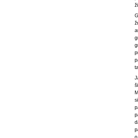
ž
G
ž
a
g
g
p
p
t
J
š
M
s
p
p
d
p
o