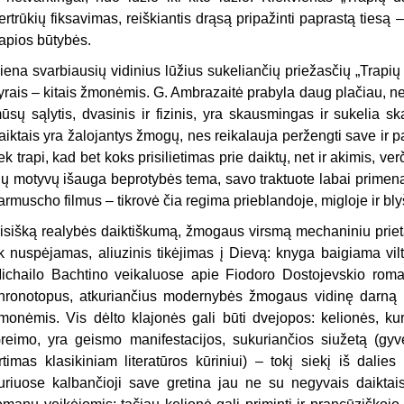
ertrūkių fiksavimas, reiškiantis drąsą pripažinti paprastą tiesą –
rapios būtybės.
iena svarbiausių vidinius lūžius sukeliančių priežasčių „Trapių 
yrais – kitais žmonėmis. G. Ambrazaitė prabyla daug plačiau, nei
ūsų sąlytis, dvasinis ir fizinis, yra skausmingas ir sukelia 
aiktais yra žalojantys žmogų, nes reikalauja peržengti save ir patir
iek trapi, kad bet koks prisilietimas prie daiktų, net ir akimis, ve
ių motyvų išauga beprotybės tema, savo traktuote labai primena
armuscho filmus – tikrovė čia regima prieblandoje, migloje ir blyš
isišką realybės daiktiškumą, žmogaus virsmą mechaniniu prie
ik nuspėjamas, aliuzinis tikėjimas į Dievą: knyga baigiama viltin
ichailo Bachtino veikaluose apie Fiodoro Dostojevskio rom
hronotopus, atkuriančius modernybės žmogaus vidinę darną ir 
monėmis. Vis dėlto klajonės gali būti dvejopos: kelionės, kuri
reimo, yra geismo manifestacijos, sukuriančios siužetą (g
rtimas klasikiniam literatūros kūriniui) – tokį siekį iš dalies 
uriuose kalbančioji save gretina jau ne su negyvais daiktai