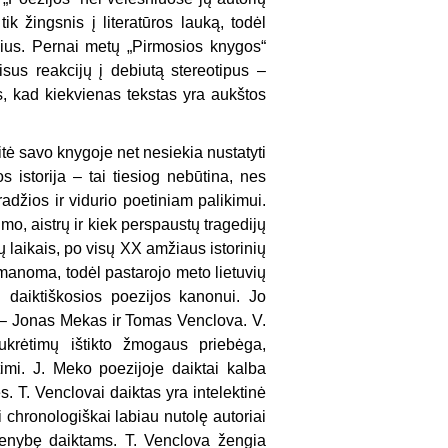
ik žingsnis į literatūros lauką, todėl
inius. Pernai metų „Pirmosios knygos“
sus reakcijų į debiutą stereotipus –
is, kad kiekvienas tekstas yra aukštos
itė savo knygoje net nesiekia nustatyti
istorija – tai tiesiog nebūtina, nes
adžios ir vidurio poetiniam palikimui.
o, aistrų ir kiek perspaustų tragedijų
sų laikais, po visų XX amžiaus isto
rinių
įmanoma, todėl pastarojo meto lietuvių
ti daiktiškosios poezijos kanonui. Jo
ai – Jonas Mekas ir Tomas Venclova. V.
ukrėtimų ištikto žmogaus priebėga,
mi. J. Meko poezijoje daiktai kalba
s. T. Venclovai daiktas yra intelektinė
igi chronologiškai labiau nutolę autoriai
menybę daiktams. T. Venclova žengia