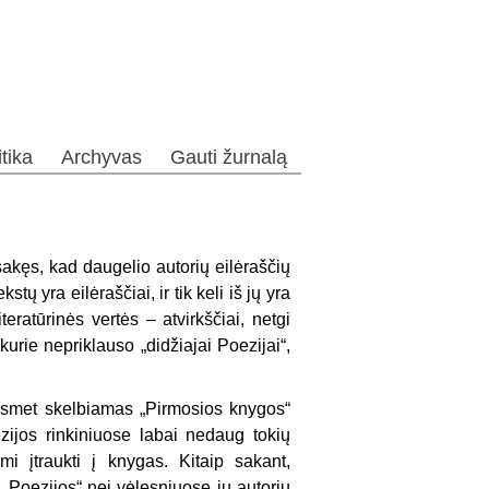
itika
Archyvas
Gauti žurnalą
sakęs, kad daugelio autorių eilėraščių
ų yra eilėraščiai, ir tik keli iš jų yra
eratūrinės vertės – atvirkščiai, netgi
 kurie nepriklauso „didžiajai Poezijai“,
kasmet skelbiamas „Pirmosios knygos“
zijos rinkiniuose labai nedaug tokių
i įtraukti į knygas. Kitaip sakant,
„Poezijos“ nei vėlesniuose jų autorių