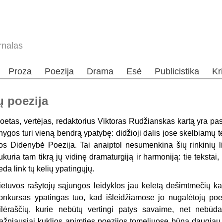
rnalas
Proza
Poezija
Drama
Esė
Publicistika
Kr
ų poezija
oetas, vertėjas, redaktorius Viktoras Rudžianskas kartą yra pa
nygos turi vieną bendrą ypatybę: didžioji dalis jose skelbiamų tekst
os Didenybė Poezija. Tai anaiptol nesumenkina šių rinkinių lit
ukuria tam tikrą jų vidinę dramaturgiją ir harmoniją: tie tekstai,
eda link tų kelių ypatingųjų.
ietuvos rašytojų sąjungos leidyklos jau keletą dešimtmečių 
onkursas ypatingas tuo, kad išleidžiamose jo nugalėtojų poe
ilėraščių, kurie nebūtų vertingi patys savaime, net nebūdam
ažniausiai kuklios apimties poezijos tomeliuose būna daugiau 