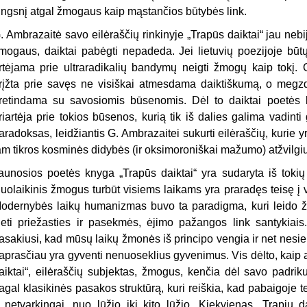
ingsnį atgal žmogaus kaip mąstančios būtybės link.
. Ambrazaitė savo eilėraščių rinkinyje „Trapūs daiktai“ jau nebi
mogaus, daiktai pabėgti nepadeda. Jei lietuvių poezijoje būtų 
rtėjama prie ultraradikalių bandymų neigti žmogų kaip tokį. G
rįžta prie savęs ne visiškai atmesdama daiktiškumą, o megzd
retindama su savosiomis būsenomis. Dėl to daiktai poetės
riartėja prie tokios būsenos, kurią tik iš dalies galima vadint
aradoksas, leidžiantis G. Ambrazaitei sukurti eilėraščių, kurie 
am tikros kosminės didybės (ir oksimoroniškai mažumo) atžvilgiu
aunosios poetės knyga „Trapūs daiktai“ yra sudaryta iš tokių 
iuolaikinis žmogus turbūt visiems laikams yra praradęs teisę į v
odernybės laikų humanizmas buvo ta paradigma, kuri leido ž
ieti priežasties ir pasekmės, ėjimo pažangos link santykiais.
asakiusi, kad mūsų laikų žmonės iš principo vengia ir net nesiek
aprasčiau yra gyventi nenuoseklius gyvenimus. Vis dėlto, kaip 
aiktai“, eilėraščių subjektas, žmogus, kenčia dėl savo padr
agal klasikinės pasakos struktūrą, kuri reiškia, kad pabaigoje
 netvarkingai, nuo lūžio iki kito lūžio. Kiekvienas „Trapių da