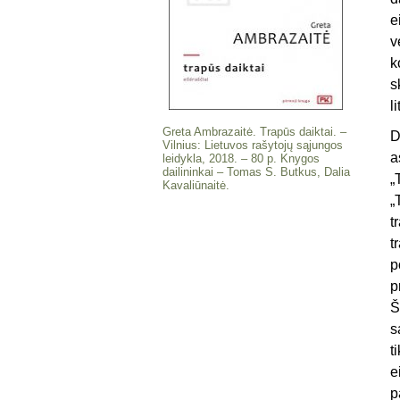
e
v
k
s
l
Greta Ambrazaitė. Trapūs daiktai. –
D
Vilnius: Lietuvos rašytojų sąjungos
a
leidykla, 2018. – 80 p. Knygos
dailininkai – Tomas S. Butkus, Dalia
„
Kavaliūnaitė.
„
t
t
p
p
Š
s
t
e
p