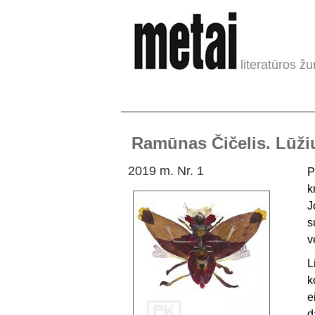
literatūros žu
Ramūnas Čičelis. Lūži
2019 m. Nr. 1
P
k
J
s
v
L
k
e
d