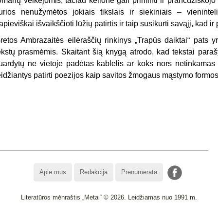
omanų veikėjomis; tačiau kelionė gali priminti ir prancūziškojo 
urios nenužymėtos jokiais tikslais ir siekiniais – vieninte
apieviškai išvaikščioti lūžių patirtis ir taip susikurti savąjį, kad i
retos Ambrazaitės eilėraščių rinkinys „Trapūs daiktai“ pats y
ekstų prasmėmis. Skaitant šią knygą atrodo, kad tekstai parašyt
uardytų ne vietoje padėtas kablelis ar koks nors netinkamas ž
eidžiantys patirti poezijos kaip savitos žmogaus mąstymo formos 
Apie mus
Redakcija
Prenumerata
Literatūros mėnraštis „Metai“ © 2026. Leidžiamas nuo 1991 m.