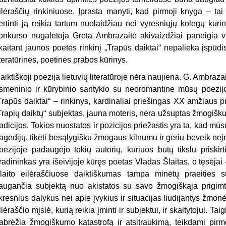
ilėraščių rinkiniuose. Įprasta manyti, kad pirmoji knyga – tai t
ertinti ją reikia tartum nuolaidžiau nei vyresniųjų kolegų kūr
onkurso nugalėtoja Greta Ambrazaitė akivaizdžiai paneigia vi
kaitant jaunos poetės rinkinį „Trapūs daiktai“ nepalieka įspūd
iteratūrinės, poetinės prabos kūrinys.
aiktiškoji poezija lietuvių literatūroje nėra naujiena. G. Ambraza
smeninio ir kūrybinio santykio su neoromantine mūsų poezijos 
Trapūs daiktai“ – rinkinys, kardinaliai priešingas XX amžiaus pr
Trapių daiktų“ subjektas, jauna moteris, nėra užsuptas žmogiškum
radicijos. Tokios nuostatos ir pozicijos priežastis yra ta, kad mū
ragedijų, tikėti besąlygišku žmogaus kilnumu ir gėriu beveik ne
oezijoje padaugėjo tokių autorių, kuriuos būtų tikslu priskir
radininkas yra išeivijoje kūręs poetas Vladas Šlaitas, o tęsėj
laito eilėraščiuose daiktiškumas tampa minėtų praeities s
augančia subjektą nuo akistatos su savo žmogiškąja prigimti
ikresnius dalykus nei apie įvykius ir situacijas liudijantys žmonė
ilėraščio mįslė, kurią reikia įminti ir subjektui, ir skaitytojui. Ta
abrėžia žmogiškumo katastrofą ir atsitraukimą, teikdami pir