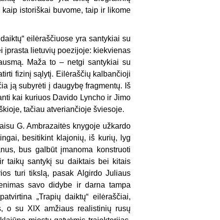
 kaip istoriškai buvome, taip ir likome
daiktų“ eilėraščiuose yra santykiai su
 įprasta lietuvių poezijoje: kiekvienas
skausmą. Maža to – netgi santykiai su
ti fizinį sąlytį. Eilėraščių kalbančioji
rčia ją subyrėti į daugybę fragmentų. Iš
nti kai kuriuos Davido Lyncho ir Jimo
kioje, tačiau atveriančioje šviesoje.
taisu G. Ambrazaitės knygoje užkardo
gai, besitikint klajonių, iš kurių, lyg
anus, bus galbūt įmanoma konstruoti
taikų santykį su daiktais bei kitais
os turi tikslą, pasak Algirdo Juliaus
yvenimas savo didybe ir darna tampa
patvirtina „Trapių daiktų“ eilėraščiai,
s, o su XIX amžiaus realistinių rusų