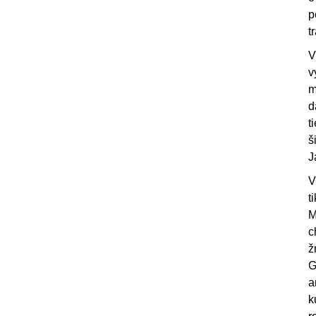
p
t
V
v
m
d
t
š
J
V
t
M
c
ž
G
a
k