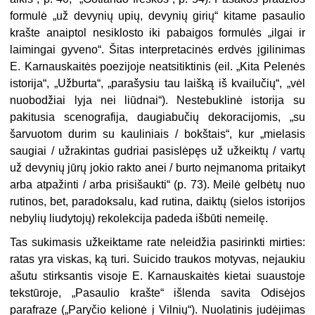
formulė „už devynių upių, devynių girių“ kitame pasaulio
krašte anaiptol nesiklosto iki pabaigos formulės „ilgai ir
laimingai gyveno“. Šitas interpretacinės erdvės įgilinimas
E. Karnauskaitės poezijoje neatsitiktinis (eil. „Kita Pelenės
istorija“, „Užburta“, „parašysiu tau laišką iš kvailučių“, „vėl
nuobodžiai lyja nei liūdnai“). Nestebuklinė istorija su
pakitusia scenografija, daugiabučių dekoracijomis, „su
šarvuotom durim su kauliniais / bokštais“, kur „mielasis
saugiai / užrakintas gudriai pasislėpęs už užkeiktų / vartų
už devynių jūrų jokio rakto anei / burto neįmanoma pritaikyt
arba atpažinti / arba prisišaukti“ (p. 73). Meilė gelbėtų nuo
rutinos, bet, paradoksalu, kad rutina, daiktų (sielos istorijos
nebylių liudytojų) rekolekcija padeda išbūti nemeilę.
Tas sukimasis užkeiktame rate neleidžia pasirinkti mirties:
ratas yra viskas, ką turi. Suicido traukos motyvas, nejaukiu
ašutu stirksantis visoje E. Karnauskaitės kietai suaustoje
tekstūroje, „Pasaulio krašte“ išlenda savita Odisėjos
parafraze („Paryčio kelionė į Vilnių“). Nuolatinis judėjimas