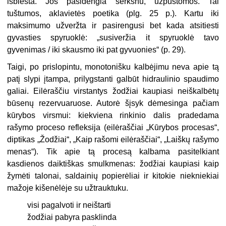
išblėsta. Jos pasidengia šerkšnu, užpustomos. Tai
tuštumos, aklavietės poetika (plg. 25 p.). Kartu iki
maksimumo užveržta ir pasirengusi bet kada atsitiesti
gyvasties spyruoklė: „susiveržia it spyruoklė tavo
gyvenimas / iki skausmo iki pat gyvuonies“ (p. 29).
Taigi, po prislopintu, monotonišku kalbėjimu neva apie tą
patį slypi įtampa, prilygstanti galbūt hidraulinio spaudimo
galiai. Eilėraščiu virstantys žodžiai kaupiasi neiškalbėtų
būsenų rezervuaruose. Autorė šįsyk dėmesinga pačiam
kūrybos virsmui: kiekviena rinkinio dalis pradedama
rašymo proceso refleksija (eilėraščiai „Kūrybos procesas“,
diptikas „Žodžiai“, „Kaip rašomi eilėraščiai“, „Laiškų rašymo
menas“). Tik apie tą procesą kalbama pasitelkiant
kasdienos daiktiškas smulkmenas: žodžiai kaupiasi kaip
žymėti talonai, saldainių popierėliai ir kitokie niekniekiai
mažoje kišenėlėje su užtrauktuku.
visi pagalvoti ir neištarti
žodžiai pabyra pasklinda