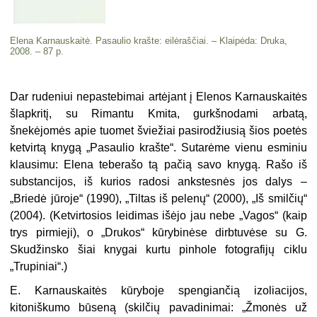
Elena Karnauskaitė. Pasaulio krašte: eilėraščiai. – Klaipėda: Druka,
2008. – 87 p.
Dar rudeniui nepastebimai artėjant į Elenos Karnauskaitės
šlapkritį, su Rimantu Kmita, gurkšnodami arbatą,
šnekėjomės apie tuomet šviežiai pasirodžiusią šios poetės
ketvirtą knygą „Pasaulio krašte“. Sutarėme vienu esminiu
klausimu: Elena teberašo tą pačią savo knygą. Rašo iš
substancijos, iš kurios radosi ankstesnės jos dalys –
„Briedė jūroje“ (1990), „Tiltas iš pelenų“ (2000), „Iš smilčių“
(2004). (Ketvirtosios leidimas išėjo jau nebe „Vagos“ (kaip
trys pirmieji), o „Drukos“ kūrybinėse dirbtuvėse su G.
Skudžinsko šiai knygai kurtu pinhole fotografijų ciklu
„Trupiniai“.)
E. Karnauskaitės kūryboje spengiančią izoliacijos,
kitoniškumo būseną (skilčių pavadinimai: „Žmonės už