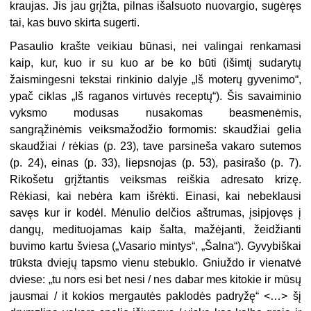
kraujas. Jis jau grįžta, pilnas išalsuoto nuovargio, sugėręs
tai, kas buvo skirta sugerti.
Pasaulio krašte veikiau būnasi, nei valingai renkamasi
kaip, kur, kuo ir su kuo ar be ko būti (išimtį sudarytų
žaismingesni tekstai rinkinio dalyje „Iš moterų gyvenimo“,
ypač ciklas „Iš raganos virtuvės receptų“). Šis savaiminio
vyksmo modusas nusakomas beasmenėmis,
sangrąžinėmis veiksmažodžio formomis: skaudžiai gelia
skaudžiai / rėkias (p. 23), tave parsineša vakaro sutemos
(p. 24), einas (p. 33), liepsnojas (p. 53), pasirašo (p. 7).
Rikošetu grįžtantis veiksmas reiškia adresato krizę.
Rėkiasi, kai nebėra kam išrėkti. Einasi, kai nebeklausi
savęs kur ir kodėl. Mėnulio delčios aštrumas, įsipjovęs į
dangų, medituojamas kaip šalta, mažėjanti, žeidžianti
buvimo kartu šviesa („Vasario mintys“, „Šalna“). Gyvybiškai
trūksta dviejų tapsmo vienu stebuklo. Gniuždo ir vienatvė
dviese: „tu nors esi bet nesi / nes dabar mes kitokie ir mūsų
jausmai / it kokios mergautės paklodės padryžę“ <…> šį