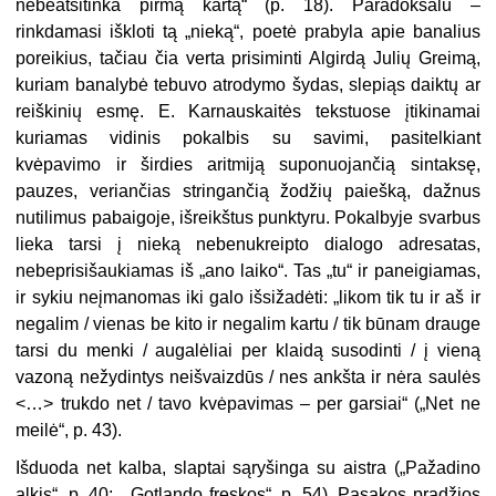
nebeatsitinka pirmą kartą“ (p. 18). Paradoksalu –
rinkdamasi iškloti tą „nieką“, poetė prabyla apie banalius
poreikius, tačiau čia verta prisiminti Algirdą Julių Greimą,
kuriam banalybė tebuvo atrodymo šydas, slepiąs daiktų ar
reiškinių esmę. E. Karnauskaitės tekstuose įtikinamai
kuriamas vidinis pokalbis su savimi, pasitelkiant
kvėpavimo ir širdies aritmiją suponuojančią sintaksę,
pauzes, veriančias stringančią žodžių paiešką, dažnus
nutilimus pabaigoje, išreikštus punktyru. Pokalbyje svarbus
lieka tarsi į nieką nebenukreipto dialogo adresatas,
nebeprisišaukiamas iš „ano laiko“. Tas „tu“ ir paneigiamas,
ir sykiu neįmanomas iki galo išsižadėti: „likom tik tu ir aš ir
negalim / vienas be kito ir negalim kartu / tik būnam drauge
tarsi du menki / augalėliai per klaidą susodinti / į vieną
vazoną nežydintys neišvaizdūs / nes ankšta ir nėra saulės
<…> trukdo net / tavo kvėpavimas – per garsiai“ („Net ne
meilė“, p. 43).
Išduoda net kalba, slaptai sąryšinga su aistra („Pažadino
alkis“, p. 40; „Gotlando freskos“, p. 54). Pasakos pradžios