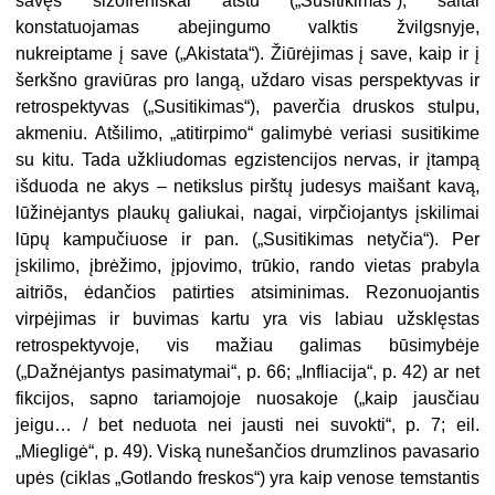
savęs šizofreniškai atstu („Susitikimas“), šaltai
konstatuojamas abejingumo valktis žvilgsnyje,
nukreiptame į save („Akistata“). Žiūrėjimas į save, kaip ir į
šerkšno graviūras pro langą, uždaro visas perspektyvas ir
retrospektyvas („Susitikimas“), paverčia druskos stulpu,
akmeniu. Atšilimo, „atitirpimo“ galimybė veriasi susitikime
su kitu. Tada užkliudomas egzistencijos nervas, ir įtampą
išduoda ne akys – netikslus pirštų judesys maišant kavą,
lūžinėjantys plaukų galiukai, nagai, virpčiojantys įskilimai
lūpų kampučiuose ir pan. („Susitikimas netyčia“). Per
įskilimo, įbrėžimo, įpjovimo, trūkio, rando vietas prabyla
aitriõs, ėdančios patirties atsiminimas. Rezonuojantis
virpėjimas ir buvimas kartu yra vis labiau užsklęstas
retrospektyvoje, vis mažiau galimas būsimybėje
(„Dažnėjantys pasimatymai“, p. 66; „Infliacija“, p. 42) ar net
fikcijos, sapno tariamojoje nuosakoje („kaip jausčiau
jeigu… / bet neduota nei jausti nei suvokti“, p. 7; eil.
„Miegligė“, p. 49). Viską nunešančios drumzlinos pavasario
upės (ciklas „Gotlando freskos“) yra kaip venose temstantis