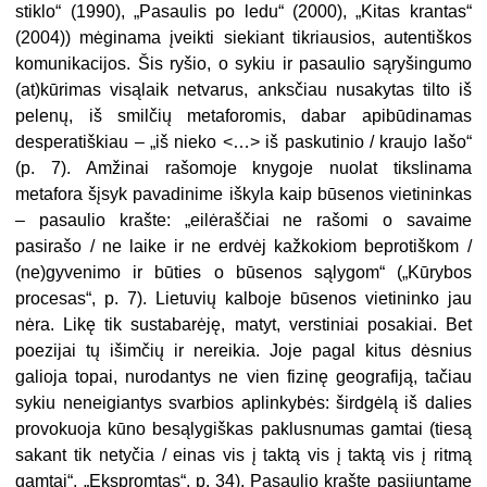
stiklo“ (1990), „Pasaulis po ledu“ (2000), „Kitas krantas“
(2004)) mėginama įveikti siekiant tikriausios, autentiškos
komunikacijos. Šis ryšio, o sykiu ir pasaulio sąryšingumo
(at)kūrimas visąlaik netvarus, anksčiau nusakytas tilto iš
pelenų, iš smilčių metaforomis, dabar apibūdinamas
desperatiškiau – „iš nieko <…> iš paskutinio / kraujo lašo“
(p. 7). Amžinai rašomoje knygoje nuolat tikslinama
metafora šįsyk pavadinime iškyla kaip būsenos vietininkas
– pasaulio krašte: „eilėraščiai ne rašomi o savaime
pasirašo / ne laike ir ne erdvėj kažkokiom beprotiškom /
(ne)gyvenimo ir būties o būsenos sąlygom“ („Kūrybos
procesas“, p. 7). Lietuvių kalboje būsenos vietininko jau
nėra. Likę tik sustabarėję, matyt, verstiniai posakiai. Bet
poezijai tų išimčių ir nereikia. Joje pagal kitus dėsnius
galioja topai, nurodantys ne vien fizinę geografiją, tačiau
sykiu neneigiantys svarbios aplinkybės: širdgėlą iš dalies
provokuoja kūno besąlygiškas paklusnumas gamtai (tiesą
sakant tik netyčia / einas vis į taktą vis į taktą vis į ritmą
gamtai“, „Ekspromtas“, p. 34). Pasaulio krašte pasijuntame