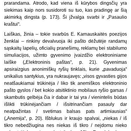
prarandama. Atrodo, kad viena iš kūrybos dingsčių yra
siekimas kaip nors susidoroti su tuo, kas pradingę ar šią
akimirką dingsta (p. 173). Ši įžvalga svarbi ir „Pasaulio
kraštui“.
Laiškas, žinia – tokie svarbūs E. Karnauskaitės poezijos
ženklai – rinkiny devalvuoja iki pašto dėžutėje randamų
sąskaitų lapelių, oficialių pranešimų, reklamų bei stabilumo
simuliacijos, užimto gyvenimo įvaizdžio elektroniniame
laiške („Elektroninis paštas“, p. 21). Gyvenimas
apsiraizgius anonimiškų ryšių tinklais, kurie „pavaduoja“
unikalius santykius, yra nukraujavęs: „visos gyvasties gijos
neatšaukiamai trūkinėja / liko tik anemiškos elektroninio
pašto gyslos / bet kokio atsitiktinio mobilaus ryšio garsas /
skambutis gelbėja čia ir dabar ir tai yra / vienintelis būdas
išlikti trūkinėjančiam / išsitrinančiam pasauly dar
neatpažintas / svetimas balsas pats artimiausias“
(„Anemija“, p. 20). Išblukus ir kraujo spalvai, „niekas / iš
tikro nebedžiugina nes niekas iš tikro / neįdomu nieko