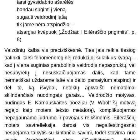
tarsi gyvsidabrio ašarėlės
bandau suginti į vieną
sugauti veidrodinį lašą
tik jame nėra atspindžio –
atsargiai kvėpuok („Žodžiai: I Eilėraščio prigimtis“, p.
8)
Vaizdinių kalba vis preciziškesnė. Ties jais reikia tiesiog
palinkti, tarsi fenomenologinėj redukcijoj sulaikius kvapą –
kad į viena sugintas parabolinis veidrodis nepaspruktų, vėl
nesubyrėtų į nesuskaičiuojamas dalis, kad tame
hermetiškai uždarame laše vis dėlto pamatytum atspindį ir
dėl to, ką išvydai, netektų apkvaišti nematomai
sklindančiais nuodingais garais… Veidrodžio motyvas,
būdingas E. Karnauskaitės poezijai (V. Woolf šį motyvą
regėjo kaip moters teksto metaforą), komplikuojamas
nepagaunamo judrumo ir pavojaus reikšmėmis. Eilėraščių
moters savirefleksija darosi vis negailestingesnė:
nespėjama taikytis su kintančia savimi, todėl stovima nuo