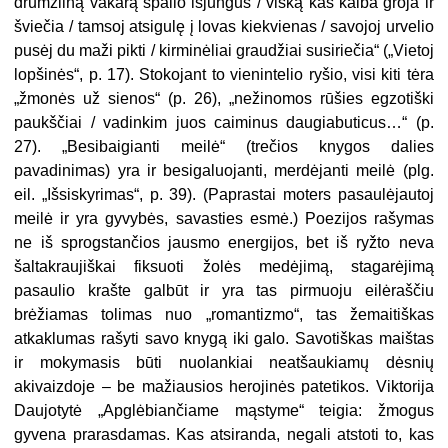
drumzliną vakarą spalio išjungus / viską kas kalba groja ir
šviečia / tamsoj atsigulę į lovas kiekvienas / savojoj urvelio
pusėj du maži pikti / kirminėliai graudžiai susiriečia“ („Vietoj
lopšinės“, p. 17). Stokojant to vienintelio ryšio, visi kiti tėra
„žmonės už sienos“ (p. 26), „nežinomos rūšies egzotiški
paukščiai / vadinkim juos caiminus daugiabuticus…“ (p.
27). „Besibaigianti meilė“ (trečios knygos dalies
pavadinimas) yra ir besigaluojanti, merdėjanti meilė (plg.
eil. „Išsiskyrimas“, p. 39). (Paprastai moters pasaulėjautoj
meilė ir yra gyvybės, savasties esmė.) Poezijos rašymas
ne iš sprogstančios jausmo energijos, bet iš ryžto neva
šaltakraujiškai fiksuoti žolės medėjimą, stagarėjimą
pasaulio krašte galbūt ir yra tas pirmuoju eilėraščiu
brėžiamas tolimas nuo „romantizmo“, tas žemaitiškas
atkaklumas rašyti savo knygą iki galo. Savotiškas maištas
ir mokymasis būti nuolankiai neatšaukiamų dėsnių
akivaizdoje – be mažiausios herojinės patetikos. Viktorija
Daujotytė „Apglėbiančiame mąstyme“ teigia: žmogus
gyvena prarasdamas. Kas atsiranda, negali atstoti to, kas