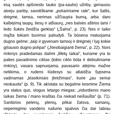
esą saulės apšviesto lauko (pa-saulio) užriby, geriausiu
atveju pariby, savotiškame „poliariniame rate“, kur šaltis,
drėgmė, tamsa, nerimas užčiaupia burną, arba daro
kalbėjimą taupų, tiesų ir atšiaurų, „nes balsės aštrios tarsi /
ledo šukės žeidžia gerklas“ („Šalna“, p. 23). Nes ir laiko
mąžta tokiam buvimui paliudyti. Ta būsena matuojama
dugno gelme: „taip ir gyvenam tamsoj ir drėgmėj / lyg kokie
giliausio dugno polipai“ („Nesibaigianti žiema“, p. 22). Nors
rinkinys pradedamas dalimi „Metų laikai“, kuriame yra to
paties pavadinimo ciklas (tokio ciklo būta ir debiutiniame
rinkiny), vasara sapnuojama, pavasario atėjimu mažne
netikima, o rudens liūdesys su atlaidžia šypsena
vadinamas „klasikiniais įbrėžimais“, kurie „jau seniai
neskauda“ (p. 9). Tik akistata su begaline kosmine Žiema
yra status quo, slogus letargo miegas: „vidurdienis mano
laikas žiema / mano kraštas čia niekad neišaušta“ (p. 71).
Santūrios pelenų, plėnių, pilkai žalsva, samanų,
neperregimo vandens rudumo spalvos čia dar labiau