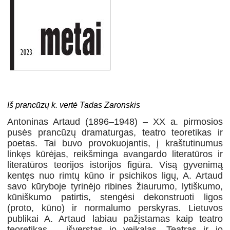
Iš prancūzų k. vertė Tadas Zaronskis
Antoninas Artaud (1896–1948) – XX a. pirmosios
pusės prancūzų dramaturgas, teatro teoretikas ir
poetas. Tai buvo provokuojantis, į kraštutinumus
linkęs kūrėjas, reikšminga avangardo literatūros ir
literatūros teorijos istorijos figūra. Visą gyvenimą
kentęs nuo rimtų kūno ir psichikos ligų, A. Artaud
savo kūryboje tyrinėjo ribines žiaurumo, lytiškumo,
kūniškumo patirtis, stengėsi dekonstruoti ligos
(proto, kūno) ir normalumo perskyras. Lietuvos
publikai A. Artaud labiau pažįstamas kaip teatro
teoretikas – išverstas jo veikalas „Teatras ir jo