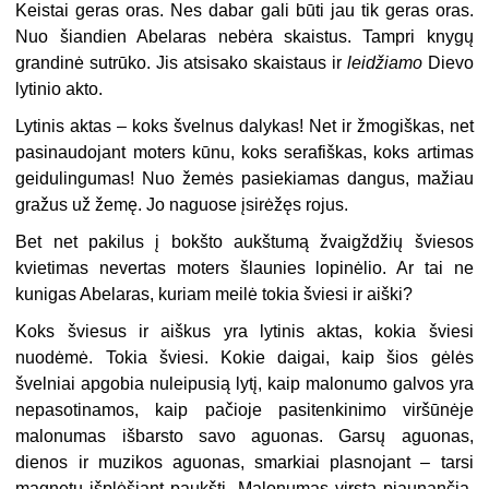
Keistai geras oras. Nes dabar gali būti jau tik geras oras.
Nuo šiandien Abelaras nebėra skaistus. Tampri knygų
grandinė sutrūko. Jis atsisako skaistaus ir
leidžiamo
Dievo
lytinio akto.
Lytinis aktas – koks švelnus dalykas! Net ir žmogiškas, net
pasinaudojant moters kūnu, koks serafiškas, koks artimas
geidulingumas! Nuo žemės pasiekiamas dangus, mažiau
gražus už žemę. Jo naguose įsirėžęs rojus.
Bet net pakilus į bokšto aukštumą žvaigždžių šviesos
kvietimas nevertas moters šlaunies lopinėlio. Ar tai ne
kunigas Abelaras, kuriam meilė tokia šviesi ir aiški?
Koks šviesus ir aiškus yra lytinis aktas, kokia šviesi
nuodėmė. Tokia šviesi. Kokie daigai, kaip šios gėlės
švelniai apgobia nuleipusią lytį, kaip malonumo galvos yra
nepasotinamos, kaip pačioje pasitenkinimo viršūnėje
malonumas išbarsto savo aguonas. Garsų aguonas,
dienos ir muzikos aguonas, smarkiai plasnojant – tarsi
magnetu išplėšiant paukštį. Malonumas virsta pjaunančia,