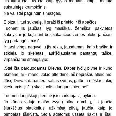
Jis tikrai čia. Jis čia kaip gyvas medalis, kaip į metalą
sukaulėjęs krūmokšnis.
Na va, štai pagrindinis mazgas.
Eloiza, ji turi suknelę, ji graži iš priekio ir iš apačios.
Tuomet jis jaučiasi lyg masiškai, žemiškai pakylėtos
šaknys, ir jo koja ant besisukančios žemės bloko jaučiasi
lyg padangės masė.
Ir tarsi virtęs negyvėliu jis rėkia, jausdamas, kaip braška ir
stiklėja jo skeletas, aukščiausiame pastangų taške,
virpančiame smaigalyje:
„
Štai čia parduodamas Dievas. Dabar lyčių plynė ir kūno
akmenėliai – mano. Jokio atleidimo, aš neprašau atleidimo.
Jūsų Dievas dabar tėra šaltas švinas, galūnių mėšlas, akių
viešnamis, įsčių skaistuolis, dangaus pieninė!“
Tuomet dangiškoji pieninė įsismarkauja. Jį pykina.
Jo kūnas viduje maišo žvynų pilną dumblą, jis jaučia
šiurkščius plaukelius, užkimštą pilvą, jaučia, kaip jo
pimpalas išskysta. Stoja adatomis užsėta naktis ir štai,