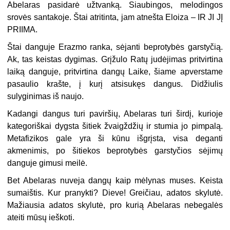
Abelaras pasidarė užtvanką. Siaubingos, melodingos
srovės santakoje. Štai atritinta, jam atnešta Eloiza – IR JI JĮ
PRIIMA.
Štai danguje Erazmo ranka, sėjanti beprotybės garstyčią.
Ak, tas keistas dygimas. Grįžulo Ratų judėjimas pritvirtina
laiką danguje, pritvirtina dangų Laike, šiame apverstame
pasaulio krašte, į kurį atsisukęs dangus. Didžiulis
sulyginimas iš naujo.
Kadangi dangus turi paviršių, Abelaras turi širdį, kurioje
kategoriškai dygsta šitiek žvaigždžių ir stumia jo pimpalą.
Metafizikos gale yra ši kūnu išgrįsta, visa deganti
akmenimis, po šitiekos beprotybės garstyčios sėjimų
danguje gimusi meilė.
Bet Abelaras nuveja dangų kaip mėlynas muses. Keista
sumaištis. Kur pranykti? Dieve! Greičiau, adatos skylutė.
Mažiausia adatos skylutė, pro kurią Abelaras nebegalės
ateiti mūsų ieškoti.