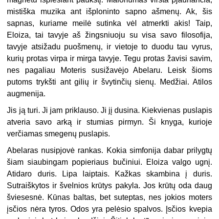
mistiška muzika ant išploninto sapno ašmenų. Ak, šis
sapnas, kuriame meilė sutinka vėl atmerkti akis! Taip,
Eloiza, tai tavyje aš žingsniuoju su visa savo filosofija,
tavyje atsižadu puošmenų, ir vietoje to duodu tau vyrus,
kurių protas virpa ir mirga tavyje. Tegu protas žavisi savim,
nes pagaliau Moteris susižavėjo Abelaru. Leisk šioms
putoms trykšti ant gilių ir švytinčių sienų. Medžiai. Atilos
augmenija.
Jis ją turi. Ji jam priklauso. Ji jį dusina. Kiekvienas puslapis
atveria savo arką ir stumias pirmyn. Ši knyga, kurioje
verčiamas smegenų puslapis.
Abelaras nusipjovė rankas. Kokia simfonija dabar prilygtų
šiam siaubingam popieriaus bučiniui. Eloiza valgo ugnį.
Atidaro duris. Lipa laiptais. Kažkas skambina į duris.
Sutraiškytos ir švelnios krūtys pakyla. Jos krūtų oda daug
šviesesnė. Kūnas baltas, bet suteptas, nes jokios moters
įsčios nėra tyros. Odos yra pelėsio spalvos. Įsčios kvepia