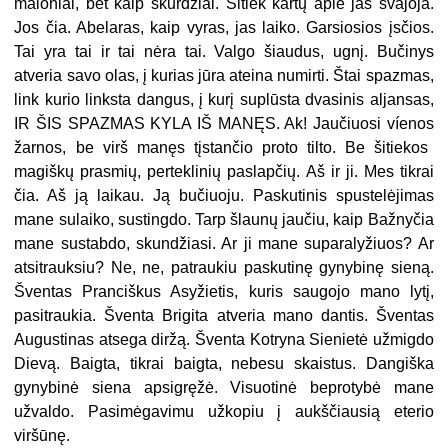
maloniai, bet kaip skurdžiai. Šitiek
kartų̃
apie jas svajoja.
Jos čia. Abelaras, kaip vyras, jas laiko. Garsiosios įsčios.
Tai yra tai ir tai nėra tai. Valgo šiaudus, ugnį. Bučinys
atveria savo olas, į kurias jūra ateina numirti. Štai spazmas,
link kurio linksta dangus, į kurį suplūsta dvasinis aljansas,
IR ŠIS SPAZMAS KYLA IŠ MANĘS. Ak! Jaučiuosi
víenos
žarnos, be virš manęs tįstančio proto tilto. Be šitiekos
magiškų prasmių, perteklinių paslapčių. Aš ir ji. Mes tikrai
čia. Aš ją laikau. Ją bučiuoju. Paskutinis spustelėjimas
mane sulaiko, sustingdo. Tarp šlaunų jaučiu, kaip Bažnyčia
mane sustabdo, skundžiasi. Ar ji mane suparalyžiuos? Ar
atsitrauksiu? Ne, ne, patraukiu paskutinę gynybinę sieną.
Šventas Pranciškus Asyžietis, kuris saugojo mano lytį,
pasitraukia. Šventa Brigita atveria mano dantis. Šventas
Augustinas atsega diržą. Šventa Kotryna Sienietė užmigdo
Dievą. Baigta, tikrai baigta, nebesu skaistus. Dangiška
gynybinė siena apsigręžė. Visuotinė beprotybė mane
užvaldo. Pasimėgavimu užkopiu į aukščiausią eterio
viršūnę.