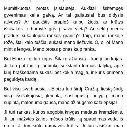
Mumifikuotas protas įsisiautėja. Aukštai išsitempęs
gyvenimas kelia galvą. Ar tai galiausiai bus didysis
atlydys? Ar paukštis praplėš kalbų žiotis, ar krūtys
išsišakos ir burnytė grįš į savo vietą? Ar sėklų medis
pradurs sukaulėjusį rankos granitą? Taip, mano rankoje
rožė, štai kaip tuščiai sukasi mano liežuvis. O, o, o! Mano
mintis lengva. Mano protas plonas kaip ranka.
Bet Eloiza irgi turi kojas. Šitai gražiausia – kad ji turi kojas.
Ji taip pat turi tą jūrininkų sekstanto formos dalyką, apie
kurį braškėdama sukasi bet kokia magija, ir kuris primena
paguldytą kardą.
Bet visų svarbiausia – Eloiza turi širdį. Gražią, tiesią širdį,
visą išsišakojusią, įtemptą, sustingusią, nelygią, mano
supintą, malonumo gausa, mano džiaugsmo katalepsija!
Ji turi rankas, kurios apgobia knygas medaus kremzlėmis.
Ji turi mažytes žalios mėsos krūtis, jų spaudimas veda iš
proto. Ji turi siūlų painiavos krūtis. Ji turi visiškai man