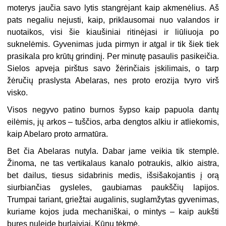
moterys jaučia savo lytis stangrėjant kaip akmenėlius. Aš
pats negaliu nejusti, kaip, priklausomai nuo valandos ir
nuotaikos, visi šie kiaušiniai ritinėjasi ir liūliuoja po
suknelėmis. Gyvenimas juda pirmyn ir atgal ir tik šiek tiek
prasikala pro krūtų grindinį. Per minutę pasaulis pasikeičia.
Sielos apveja pirštus savo žėrinčiais įskilimais, o tarp
žėručių praslysta Abelaras, nes proto erozija tvyro virš
visko.
Visos negyvo patino burnos šypso kaip papuola dantų
eilėmis, jų arkos – tuščios, arba dengtos alkiu ir atliekomis,
kaip Abelaro proto armatūra.
Bet čia Abelaras nutyla. Dabar jame veikia tik stemplė.
Žinoma, ne tas vertikalaus kanalo potraukis, alkio aistra,
bet dailus, tiesus sidabrinis medis, išsišakojantis į orą
siurbiančias gysleles, gaubiamas paukščių lapijos.
Trumpai tariant, griežtai augalinis, suglamžytas gyvenimas,
kuriame kojos juda mechaniškai, o mintys – kaip aukšti
bures nuleidę burlaiviai. Kūnų
tėkmė
.