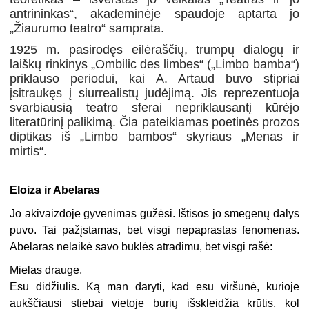
antrininkas“, akademinėje spaudoje aptarta jo
„Žiaurumo teatro“ samprata.
1925 m. pasirodęs eilėraščių, trumpų dialogų ir
laiškų rinkinys „Ombilic des limbes“ („Limbo bamba“)
priklauso periodui, kai A. Artaud buvo stipriai
įsitraukęs į siurrealistų judėjimą. Jis reprezentuoja
svarbiausią teatro sferai nepriklausantį kūrėjo
literatūrinį palikimą. Čia pateikiamas poetinės prozos
diptikas iš „Limbo bambos“ skyriaus „Menas ir
mirtis“.
Eloiza ir Abelaras
Jo akivaizdoje gyvenimas gūžėsi. Ištisos jo smegenų dalys
puvo. Tai pažįstamas, bet visgi nepaprastas fenomenas.
Abelaras nelaikė savo būklės atradimu, bet visgi rašė:
Mielas drauge,
Esu didžiulis. Ką man daryti, kad esu viršūnė, kurioje
aukščiausi stiebai vietoje burių išskleidžia krūtis, kol