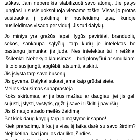
taškas. Jam nebereikia stabilizuoti savo atomų. Jie patys
jungiasi ir susisluoksniuoja viename taške. Visas jo protas
susitraukia į pakilimų ir nusileidimų tąsą, kurioje
nusileidimas visada per vidurį. Jis turi dalykų.
Jo mintys yra gražūs lapai, lygūs paviršiai, branduolių
sekos, sankaupa sąlyčių, tarp kurių jo intelektas be
pastangų įsmunka: jis juda. Nes intelektas tai ir reiškia:
išsilenkti. Nebekyla klausimas – būti plonyčiui ar smulkiam,
iš tolo susijungti, apglėbti, atstumti, atskirti.
Jis įslysta tarp savo būsenų.
Jis gyvena. Dalykai sukasi jame kaip grūdai siete.
Meilės klausimas supaprastėja.
Koks skirtumas, ar jis bus mažiau ar daugiau, jei jis gali
sujusti, įslysti, vystytis, grįžti į save ir iškilti į paviršių.
Jis iš naujo atrado meilės žaidimą.
Bet kiek daug knygų tarp jo mąstymo ir sapno!
Kiek praradimų. Ir ką jis visą šį laiką darė su savo širdim?
Neįtikėtina, kad jam jos dar liko, širdies.