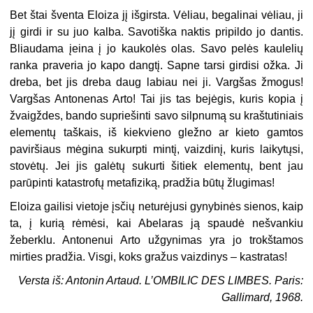
Bet štai šventa Eloiza jį išgirsta. Vėliau, begalinai vėliau, ji
jį girdi ir su juo kalba. Savotiška naktis pripildo jo dantis.
Bliaudama įeina į jo kaukolės olas. Savo pelės kaulelių
ranka praveria jo kapo dangtį. Sapne tarsi girdisi ožka. Ji
dreba, bet jis dreba daug labiau nei ji. Vargšas žmogus!
Vargšas Antonenas Arto! Tai jis tas bejėgis, kuris kopia į
žvaigždes, bando supriešinti savo silpnumą su kraštutiniais
elementų taškais, iš kiekvieno gležno ar kieto gamtos
paviršiaus mėgina sukurpti mintį, vaizdinį, kuris laikytųsi,
stovėtų. Jei jis galėtų sukurti šitiek elementų, bent jau
parūpinti katastrofų metafiziką, pradžia būtų žlugimas!
Eloiza gailisi vietoje įsčių neturėjusi gynybinės sienos, kaip
ta, į kurią rėmėsi, kai Abelaras ją spaudė nešvankiu
žeberklu. Antonenui Arto užgynimas yra jo trokštamos
mirties pradžia. Visgi, koks gražus vaizdinys – kastratas!
Versta iš: Antonin Artaud. L’OMBILIC DES LIMBES. Paris:
Gallimard, 1968.