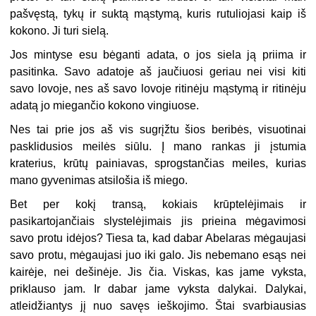
pašvęstą, tykų ir suktą mąstymą, kuris rutuliojasi kaip iš
kokono. Ji turi sielą.
Jos mintyse esu bėganti adata, o jos siela ją priima ir
pasitinka. Savo adatoje aš jaučiuosi geriau nei visi kiti
savo lovoje, nes aš savo lovoje ritinėju mąstymą ir ritinėju
adatą jo miegančio kokono vingiuose.
Nes tai prie jos aš vis sugrįžtu šios beribės, visuotinai
pasklidusios meilės siūlu. Į mano rankas ji įstumia
kraterius, krūtų painiavas, sprogstančias meiles, kurias
mano gyvenimas atsilošia iš miego.
Bet per kokį transą, kokiais krūptelėjimais ir
pasikartojančiais slystelėjimais jis prieina mėgavimosi
savo protu idėjos? Tiesa ta, kad dabar Abelaras mėgaujasi
savo protu, mėgaujasi juo iki galo. Jis nebemano esąs nei
kairėje, nei dešinėje. Jis čia. Viskas, kas jame vyksta,
priklauso jam. Ir dabar jame vyksta dalykai. Dalykai,
atleidžiantys jį nuo savęs ieškojimo. Štai svarbiausias