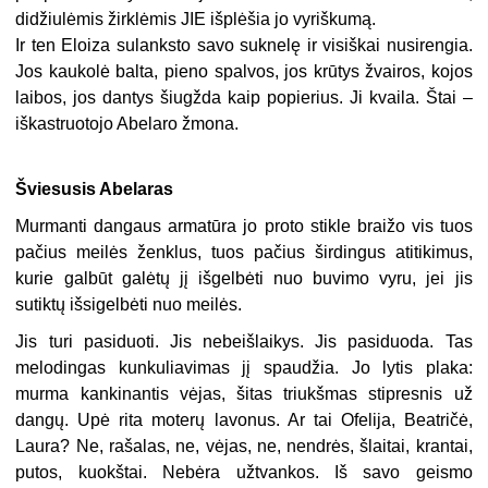
didžiulėmis žirklėmis JIE išplėšia jo vyriškumą.
Ir ten Eloiza sulanksto savo suknelę ir visiškai nusirengia.
Jos kaukolė balta, pieno spalvos, jos krūtys žvairos, kojos
laibos, jos dantys šiugžda kaip popierius. Ji kvaila. Štai –
iškastruotojo Abelaro žmona.
Šviesusis Abelaras
Murmanti dangaus armatūra jo proto stikle braižo vis tuos
pačius meilės ženklus, tuos pačius širdingus atitikimus,
kurie galbūt galėtų jį išgelbėti nuo buvimo vyru, jei jis
sutiktų išsigelbėti nuo meilės.
Jis turi pasiduoti. Jis nebeišlaikys. Jis pasiduoda. Tas
melodingas kunkuliavimas jį spaudžia. Jo lytis plaka:
murma kankinantis vėjas, šitas triukšmas stipresnis už
dangų. Upė rita moterų lavonus. Ar tai Ofelija, Beatričė,
Laura? Ne, rašalas, ne, vėjas, ne, nendrės, šlaitai, krantai,
putos, kuokštai. Nebėra užtvankos. Iš savo geismo