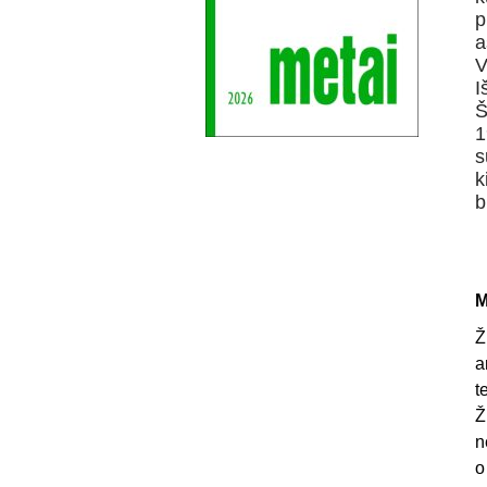
p
a
V
I
Š
1
s
k
b
M
Ž
a
t
Ž
n
o