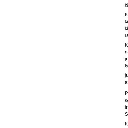
i
K
k
k
r
K
n
j
t
j
a
P
s
i
Š
K