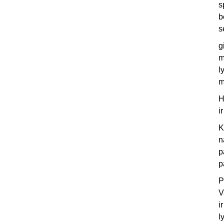
s
b
s
g
m
l
m
H
i
K
n
p
p
P
V
i
l