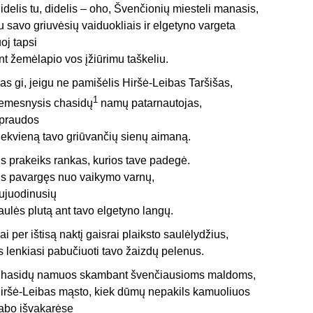
idelis tu, didelis – oho, Švenčionių miesteli manasis,
u savo griuvėsių vaiduokliais ir elgetyno vargeta
uoj tapsi
nt žemėlapio vos įžiūrimu taškeliu.
as gi, jeigu ne pamišėlis Hiršė-Leibas Taršišas,
1
emesnysis chasidų
namų patarnautojas,
praudos
iekvieną tavo griūvančių sienų aimaną.
is prakeiks rankas, kurios tave padegė.
is pavargęs nuo vaikymo varnų,
ujuodinusių
aulės plutą ant tavo elgetyno langų.
ai per ištisą naktį gaisrai plaiksto saulėlydžius,
is lenkiasi pabučiuoti tavo žaizdų pelenus.
hasidų namuos skambant švenčiausioms maldoms,
iršė-Leibas mąsto, kiek dūmų nepakils kamuoliuos
abo išvakarėse