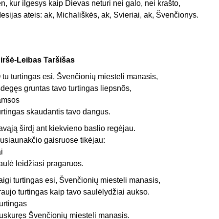
en, kur ilgesys kaip Dievas neturi nei galo, nei krašto,
esijas ateis: ak, Michališkės, ak, Svieriai, ak, Švenčionys.
iršė-Leibas Taršišas
 tu turtingas esi, Švenčionių miesteli manasis,
šdegęs gruntas tavo turtingas liepsnõs,
amsos
urtingas skaudantis tavo dangus.
avąją širdį ant kiekvieno baslio regėjau.
usiaunakčio gaisruose tikėjau:
ai
aulė leidžiasi pragaruos.
aigi turtingas esi, Švenčionių miesteli manasis,
raujo turtingas kaip tavo saulėlydžiai aukso.
urtingas
uskuręs Švenčionių miesteli manasis.