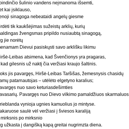
pindinčio šulinio vandens neįmanoma išsemti,
et kai įsiklauso,
enoji sinagoga nebeataidi angelų giesme
irdėti tik kaukšėjimas sužeistų arklių, kurių
aldingas žvengsmas pripildo nusiaubtą sinagogą,
yg jie norėtų
enamam Dievui pasiskųsti savo arklišku likimu
iršė-Leibas atsimena, kad Švenčionys yra pragaras,
r kad gilesnis už naktį čia veržiasi kraujo šaltinis.
oks jis pavargęs, Hiršė-Leibas Taršišas, žemesnysis chasidų
amų patarnautojas – utėlėto elgetyno karalius;
avargęs nuo savo keturiasdešimties
avasarių. Pavargęs nuo Dievo vilkimo pamaldžiuos skarmaluos
rieblanda vynioja ugnies kamuolius jo mintyse.
akaruose saulė vėl veržiasi į šviesos karaliją
r mirksnis po mirksnio
yg užkasta į dangišką kapą greitai nugrimzta diena.