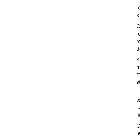
K
K
O
r
r
d
K
m
t
s
T
v
k
i
O
j