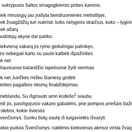
š sukrypusio šaltos sinagogkiemio pirties kamino.
iek mirusiųjų jau įrašyta bendruomenės metraštyje,
iek žvaigždžių turi nukristi: koks nelyginis skaičius, koks – lygini
iek ašarų
audotojų akyse dar paliko.
iekvieną vakarą jis rymo gedulingai palinkęs,
es nebegali kartu su saule kalbėti išpažinties
uk net
yliausiuose balandžio lapeliuose žydi nerimas
uk net Juričkės miško šlamesy girdėti
teities pagalbos riksmų šnabždėjimas.
2
rieblanda. Su išgriauto aron kodešo
siaubu
ėdi jis, pasiligojusio vakaro gabalėlis, prie pompos priešais baž
r stebisi, kokie šviesūs
venčionys. Sunku būtų saulę iš turgavietės išvaryti.
okie puikūs Švenčionys: naktimis kiekvienas akmuo virsta žvai