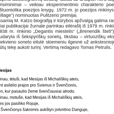
risiminimai – veikiau eksperimentinio charakterio poet
štuoniolika poezijos knygų. 1972 m. jo poezijos rinkiny
illage“) nominuotas Pulitzerio premijai.
šsamią M. Katzo biografiją ir kūrybos apžvalgą galima ras
iai publikacijai žurnale parinkau eilėraštį iš 1979 m. rink
938 m. rinkinio „Degantis miestelis“ („Brenendik štetl
udaryta iš šekspyriškų sonetų, tiksliau – virtuoziškų e
iekvieno soneto eilutė skiemeniu ilgesnė už ankstesnioj
ūtų tekę aukoti turinį. Vertimą redagavo Tomas Petrulis.
esijas
inau, tėtuši, kad Mesijas iš Michališkių ateis,
nt asilėlio prajos pro Svierius ir Švenčionis,
en, kur pasaulio žemė švenčiausiai atrodo.
inau, motuše, kad Mesijas iš Michališkių ateis,
es jos pasiliko Rojuje,
 Švenčionys šaknimis aukštyn įsitvirtino Danguje,