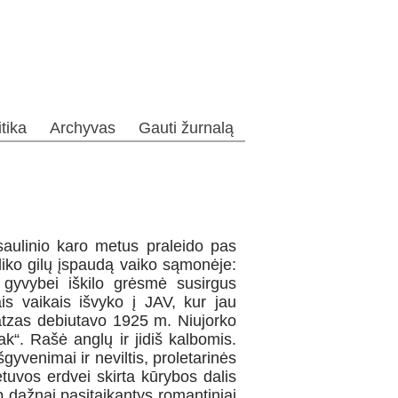
itika
Archyvas
Gauti žurnalą
ulinio karo metus praleido pas
aliko gilų įspaudą vaiko sąmonėje:
 gyvybei iškilo grėsmė susirgus
s vaikais išvyko į JAV, kur jau
atzas debiutavo 1925 m. Niujorko
ak“. Rašė anglų ir jidiš kalbomis.
šgyvenimai ir neviltis, proletarinės
etuvos erdvei skirta kūrybos dalis
ip dažnai pasitaikantys romantiniai