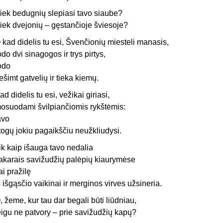
iek bedugnių slepiasi tavo siaube?
iek dvejonių – gęstančioje šviesoje?
 kad didelis tu esi, Švenčionių miesteli manasis,
odo dvi sinagogos ir trys pirtys,
odo
ešimt gatvelių ir tieka kiemų.
ad didelis tu esi, vežikai giriasi,
osuodami švilpiančiomis rykštėmis:
avo
togų jokiu pagaikščiu neužkliudysi.
ik kaip išauga tavo nedalia
akarais savižudžių palėpių kiaurymėse
ai pražilę
š išgąsčio vaikinai ir merginos virves užsineria.
, žeme, kur tau dar begali būti liūdniau,
eigu ne patvory – prie savižudžių kapų?