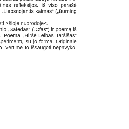
inės refleksijos. Iš viso parašė
s „Liepsnojantis kaimas“ („Burning
ti >
šioje nuorodoje
<.
inio „Safedas“ („Cfas“) ir poemą iš
“). Poema „Hiršė-Leibas Taršišas“
ksperimentų su jo forma. Originale
o. Vertime to išsaugoti nepavyko,