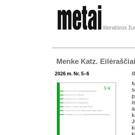
literatūros žu
Menke Katz. Eilėraščia
2026 m. Nr. 5–6
I
M
s
p
i
a
k
J
k
k