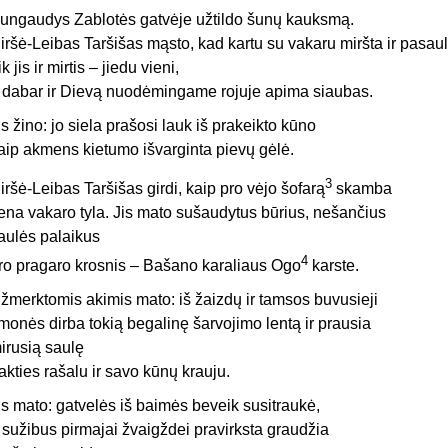
ungaudys Zablotės gatvėje užtildo šunų kauksmą.
iršė-Leibas Taršišas mąsto, kad kartu su vakaru miršta ir pasaul
ik jis ir mirtis – jiedu vieni,
 dabar ir Dievą nuodėmingame rojuje apima siaubas.
is žino: jo siela prašosi lauk iš prakeikto kūno
aip akmens kietumo išvarginta pievų gėlė.
3
iršė-Leibas Taršišas girdi, kaip pro vėjo šofarą
skamba
ena vakaro tyla. Jis mato sušaudytus būrius, nešančius
aulės palaikus
4
ro pragaro krosnis – Bašano karaliaus Ogo
karste.
žmerktomis akimis mato: iš žaizdų ir tamsos buvusieji
monės dirba tokią begalinę šarvojimo lentą ir prausia
irusią saulę
akties rašalu ir savo kūnų krauju.
is mato: gatvelės iš baimės beveik susitraukė,
r sužibus pirmajai žvaigždei pravirksta graudžia