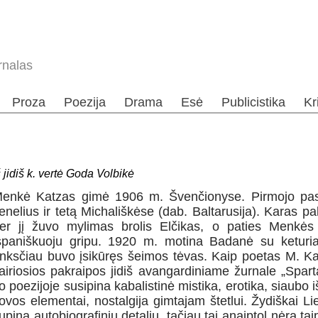
rnalas
Proza
Poezija
Drama
Esė
Publicistika
Kr
i
š jidiš k. vertė Goda Volbikė
enkė Katzas gimė 1906 m. Švenčionyse. Pirmojo pasa
enelius ir tetą Michališkėse (dab. Baltarusija). Karas p
er jį žuvo mylimas brolis Elčikas, o paties Menkės
spaniškuoju gripu. 1920 m. motina Badanė su keturiai
nksčiau buvo įsikūręs šeimos tėvas. Kaip poetas M. K
airiosios pakraipos jidiš avangardiniame žurnale „Spart
o poezijoje susipina kabalistinė mistika, erotika, siaubo i
ovos elementai, nostalgija gimtajam štetlui. Žydiškai Li
upina autobiografinių detalių, tačiau tai anaiptol nėra ta