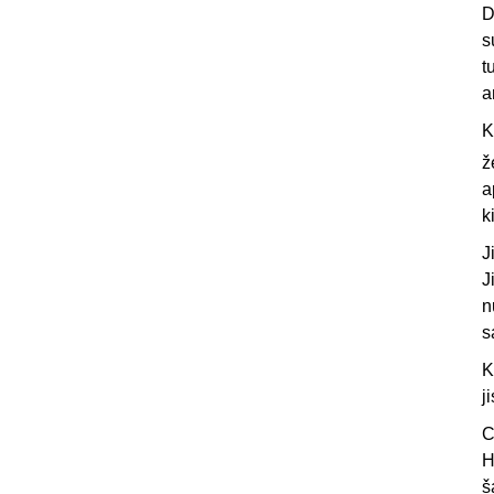
D
s
t
a
K
ž
a
k
J
J
n
s
K
j
C
H
š