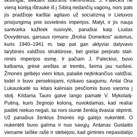
tikslingai, siekiant sukiršinti menininkus. J. Pa­leckis ne
vieną kūrėją ištraukė iš į Sibirą riedančių vagonų, nors pats
jis pradžioje karštai agitavo už socia­lizmą ir Lietuvos
prisijungimą prie sovietinės imperijos. Matyt, ir jis nau­ja
santvarka kažkiek nusivylė, pana­šiai kaip Liudas
Dovydėnas, garsaus romano „Broliai Domeikos“ autorius,
kuris 1940–1941 m. taip pat gan aktyviai dalyvavo
tarybinės valdžios struktūrose, bet greitai perprato stali­
ninės imperijos esmę. Ir pačiam J. Pa­leckiui, buvo
kalbama, grėsė areštas ar tremtis, šeima jau ruošėsi.
Žmonės gel­bėjo vieni kitus, palaikė neįtinkančius valdžiai,
todėl ir buvo persekiojami, rizikavo saugumu. Antai Ona
Lukauskaitė su kitais kaliniais pėsčiomis buvo varoma į
stotį. Kildama Tauro gatve lango pamatė V. Mykolaitj-
Putiną, kuris žegnojo koloną, nuvokda­mas, kad realiai
padėti niekuo negali, tai nors siuntė ženklą dvasiai stiprinti.
Už panašius ženklus žmonės irgi galėjo nukentėti. O
nukentėti buvo ga­lima ir nuo savųjų. Antanas Gustaitis
viename laiške rašė ir stebėjosi, kad giminės nepasidalijo