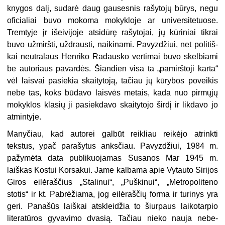
knygos dalį, sudarė daug gausesnis rašytojų
b
ūrys, negu
oficialiai buvo mokoma mokykloje ar universitetuose.
Tremty­je įr išeivijoje atsidūrę rašytojai, jų kūriniai tikrai
buvo užmiršti, uždraus­ti, naikinami. Pavyzdžiui, net politiš­
kai neutralaus Henriko Radausko ver­timai buvo skelbiami
be autoriaus pavardės. Šiandien visa ta „pamirštoji karta“
vėl laisvai pasiekia skaitytoją, tačiau jų kūrybos poveikis
nebe tas, koks būdavo laisvės metais, kada nuo pirmųjų
mokyklos klasių ji pasiekdavo skaitytojo širdį ir likdavo jo
atmintyje.
Manyčiau, kad autorei galbūt reik­liau reikėjo atrinkti
tekstus, ypač pa­rašytus anksčiau. Pavyzdžiui, 1984 m.
pažymėta data publikuojamas Susanos Mar 1945 m.
laiškas Kostui Korsakui. Jame kalbama apie Vytauto Sirijos
Giros eilėraščius „Stalinui“, „Puškinui“, „Metropoliteno
stotis“ ir kt. Pabrė­žiama, jog eilėraščių forma ir turinys yra
geri. Panašūs laiškai atskleidžia to šiurpaus laikotarpio
literatūros gyva­vimo dvasią. Tačiau nieko nauja nebe­