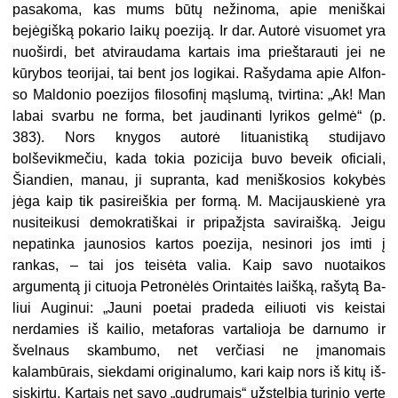
pasakoma, kas mums būtų nežinoma, apie meniškai
bejėgišką pokario laikų poeziją. Ir dar. Autorė visuomet yra
nuoširdi, bet atviraudama kartais ima prieštarauti jei ne
kūrybos teorijai, tai bent jos logikai. Rašydama apie Alfon­
so Maldonio poezijos filosofinį mąslu­mą, tvirtina: „Ak! Man
labai svarbu ne forma, bet jaudinanti lyrikos gelmė“ (p.
383). Nors knygos autorė lituanis­tiką studijavo
bolševikmečiu, kada tokia pozicija buvo beveik oficiali,
Šiandien, manau, ji supranta, kad me­niškosios kokybės
jėga kaip tik pa­sireiškia per formą. M. Macijauskienė yra
nusiteikusi demokratiškai ir pri­pažįsta saviraišką. Jeigu
nepatinka jau­nosios kartos poezija, nesinori jos imti į
rankas, – tai jos teisėta valia. Kaip savo nuotaikos
argumentą ji cituoja Petronėlės Orintaitės laišką, rašytą Ba­
liui Auginui: „Jauni poetai pradeda ei­liuoti vis keistai
nerdamies iš kailio, metaforas vartalioja be darnumo ir
švelnaus skambumo, net verčiasi ne­ įmanomais
kalambūrais, siekdami ori­ginalumo, kari kaip nors iš kitų iš­
siskirtų. Kartais net savo „gudrumais“ užstelbia turinio vertę