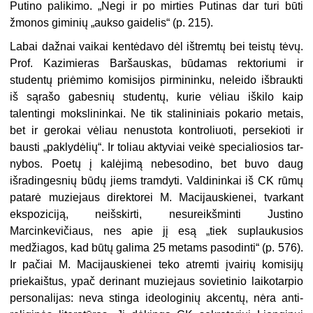
Putino palikimo. „Negi ir po mirties Putinas dar turi būti
žmonos giminių „aukso gaidelis“ (p. 215).
Labai dažnai vaikai kentėdavo dėl ištremtų bei teistų tėvų.
Prof. Kazi­mieras Baršauskas, būdamas rekto­riumi ir
studentų priėmimo komisijos pirmininku, neleido išbraukti
iš sąrašo gabesnių studentų, kurie vėliau iškilo kaip
talentingi mokslininkai. Ne tik stalininiais pokario metais,
bet ir ge­rokai vėliau nenustota kontroliuoti, persekioti ir
bausti „paklydėlių“. Ir toliau aktyviai veikė specialiosios tar­
nybos. Poetų į kalėjimą nebesodino, bet buvo daug
išradingesnių būdų jiems tramdyti. Valdininkai iš CK rūmų
patarė muziejaus direktorei M. Macijauskienei, tvarkant
ekspozi­ciją, neišskirti, nesureikšminti Justi­no
Marcinkevičiaus, nes apie jį esą „tiek suplaukusios
medžiagos, kad būtų galima 25 metams pasodinti“ (p. 576).
Ir pačiai M. Macijauskienei teko atremti įvairių komisijų
priekaiš­tus, ypač derinant muziejaus sovie­tinio laikotarpio
personalijas: neva stinga ideologinių akcentų, nėra anti­