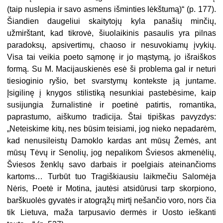
(taip nuslepia ir savo asmens išminties lėkštumą)“ (p. 177).
Šiandien daugeliui skaitytojų kyla panašių minčių,
užmirštant, kad tikrovė, šiuolaikinis pasaulis yra pil­nas
paradoksų, apsivertimų, chaoso ir nesuvokiamų įvykių.
Visa tai veikia poeto sąmonę ir jo mąstymą, jo iš­raiškos
formą. Su M. Macijauskienės esė ši problema gal ir neturi
tiesioginio ryšio, bet svarstymų kontekste ją jun­tame.
Įsigilinę į knygos stilistiką nesunkiai pastebėsime, kaip
susijun­gia žurnalistinė ir poetinė patirtis, romantika,
paprastumo, aiškumo tra­dicija. Štai tipiškas pavyzdys:
„Neteiskime kitų, nes būsim teisiami, jog nieko nepadarėm,
kad nenusileistų Damoklo kardas ant mūsų Žemės, ant
mūsų Tėvų ir Senolių, jog nepalikom Šviesos akmenėlių,
Šviesos ženklų savo darbais ir poelgiais ateinančioms
kartoms… Turbūt tuo Tragiškiausiu laikmečiu Salomėja
Nėris, Poetė ir Mo­tina, jautėsi atsidūrusi tarp skorpiono,
barškuolės gyvatės ir atogrąžų mirtį nešančio voro, nors čia
tik Lietuva, maža tarpusavio dermės ir Uosto ieš­kanti