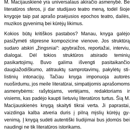
M. Macijauskienė yra universalaus akiračio asmenybė. Be
literatūros sfe­ros, ji dar studijavo teatro meną, todėl šioje
knygoje taip pat aprašo praėju­sios epochos teatro, dailės,
muzikos gyvenimą bei kūrėjų likimus.
Kokios b
ūtų kritiškos pastabos? Manau, knyga galėjo
pasižymėti stip­resne kompozicine vienove. Jos struk­tūrą
sudaro atskiri „žingsniai“: apy­braižos, reportažai, interviu,
dialogai. Dėl tokios struktūros atsirado teminių
pasikartojimų. Buvo galima išvengti pasitaikančio
daugiažodiškumo, ati­trauktų samprotavimų, pakylėtų sti­
listinių intonacijų. Tačiau knyga im­ponuoja autorės
nuoširdumu, jos meile literatūrai, simpatijomis aprašomoms
asmenybėms: rašytojams, vertėjams, redaktoriams ir
visiems, kas padėjo kaupti lietuvių literatūros turtus. Šią M.
Macijauskienės knygą skaityti tik­rai verta. Ji paprastai,
vaizdinga kalba atveria duris į pilną mįslių kūrėjų gy­
venimą. Į knygą sudėti autentiški liudijimai bus įdomūs bei
naudingi ne tik literatūros istorikams.