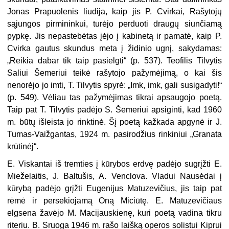
Jonas Prapuolenis liudija, kaip jis P. Cvirkai, Rašytojų
sąjungos pirmi­ninkui, turėjo perduoti draugų siun­čiamą
pypkę. Jis nepastebėtas įėjo į kabinetą ir pamatė, kaip P.
Cvirka gautus skundus meta į židinio ugnį, sakydamas:
„Reikia dabar tik taip pa­sielgti“ (p. 537). Teofilis Tilvytis
Saliui Šemeriui teikė rašytojo pažymėjimą, o kai šis
nenorėjo jo imti, T. Tilvytis spy­rė: „Imk, imk, gali susigadyti!“
(p. 549). Vėliau tas pažymėjimas tikrai apsau­gojo poetą.
Taip pat T. Tilvytis padėjo S. Šemeriui apsiginti, kad 1960
m. bū­tų išleista jo rinktinė. Šį poetą kaž­kada apgynė ir J.
Tumas-Vaižgantas, 1924 m. pasirodžius rinkiniui „Gra­nata
krūtinėj“.
E. Viskantai iš tremties į kūrybos erdvę padėjo sugrįžti E.
Mieželaitis, J. Baltušis, A. Venclova. Vladui Nau­sėdai į
kūrybą padėjo grįžti Eugenijus Matuzevičius, jis taip pat
rėmė ir persekiojamą Oną Miciūtę. E. Matuzevičiaus
elgsena žavėjo M. Macijauskienę, kuri poetą vadina tikru
riteriu. B. Sruoga 1946 m. rašo laišką operos solistui Kiprui