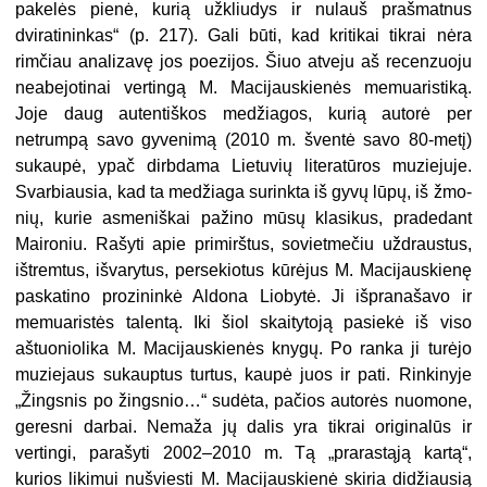
pakelės pienė, kurią užkliudys ir nu­lauš prašmatnus
dviratininkas“ (p. 217). Gali būti, kad kritikai tikrai nėra
rimčiau analizavę jos poezijos. Šiuo atveju aš recenzuoju
neabejotinai ver­tingą M. Macijauskienės memuaristiką.
Joje daug autentiškos medžiagos, kurią autorė per
netrumpą savo gy­venimą (2010 m. šventė savo 80-metį)
sukaupė, ypač dirbdama Lietuvių lite­ratūros muziejuje.
Svarbiausia, kad ta medžiaga surinkta iš gyvų lūpų, iš žmo­
nių, kurie asmeniškai pažino mūsų klasikus, pradedant
Maironiu. Rašyti apie primirštus, sovietmečiu uždraus­tus,
ištremtus, išvarytus, persekiotus kūrėjus M. Macijauskienę
paskatino prozininkė Aldona Liobytė. Ji išprana­šavo ir
memuaristės talentą. Iki šiol skaitytoją pasiekė iš viso
aštuoniolika M. Macijauskienės knygų. Po ranka ji turėjo
muziejaus sukauptus turtus, kaupė juos ir pati. Rinkinyje
„Žingsnis po žingsnio…“ sudėta, pačios autorės nuomone,
geresni darbai. Nemaža jų dalis yra tikrai originalūs ir
vertingi, parašyti 2002–2010 m. Tą „prarastąją kartą“,
kurios likimui nušviesti M. Ma­cijauskienė skiria didžiausią