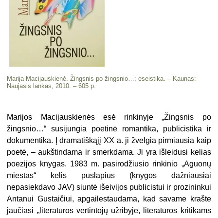
Marija Macijauskienė. Žingsnis po žingsnio…: eseistika. – Kaunas:
Naujasis lankas, 2010. – 605 p.
Marijos Macijauskienės esė rinki­nyje „Žingsnis po
žingsnio…“ susijun­gia poetinė romantika, publicistika ir
dokumentika. Į dramatiškąjį XX a. ji žvelgia pirmiausia kaip
poetė, – aukš­tindama ir smerkdama. Ji yra išleidusi kelias
poezijos knygas. 1983 m. pasi­rodžiusio rinkinio „Aguonų
miestas“ kelis puslapius (knygos dažniausiai
nepasiekdavo JAV) siuntė išeivijos publicistui ir prozininkui
Antanui Gustaičiui, apgailestaudama, kad savame krašte
jaučiasi „literatūros ver­tintojų užribyje, literatūros kritikams