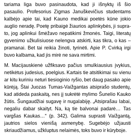
tariama liga buvo pasinaudota, kad ji išnyktų iš šio
pasaulio. Profesorius Zigmas Januškevičius studentams
kal­bėjo apie tai, kad Kauno medikai poe­tės kūne jokio
auglio neradę. Poetę pribaigė žiaurios aplinkybės, ji supra­
to, jog aplinkui šmėžavo nepatikimi žmonės. Taigi, literatų
gyvenimo užku­lisiuose nelengva atskirti, kas tikra, o kas –
pramanai. Bet tai reikia žinoti, tyrinėti. Apie P. Cvirką irgi
buvo kalba­ma, kad jis mirė ne sava mirtimi.
M. Macijauskienė užfiksavo pačius smulkiausius įvykius,
netikėtus jude­sius, poelgius. Kartais tie atsitikimai su vienu
ar kitu kuriniu neturi tie­sioginio ryšio, bet daug pasako apie
kūrėją. Štai Juozas Tumas-Vaižgantas atsiprašo studentų,
kad atideda pa­skaitą, nes jį sukrėtė mylimo Šunelio Kauko
žūtis. Šungaudžiai sugavę ir nugalabiję. „Atsiprašau labai,
negaliu dabar skaityt. Na, ką tie balvonai pa­darė… Tas
vargšas Kaukas…“ (p. 342). Galima suprasti Vaižgantą,
jautrios sielos vienišą asmenybę. Sugebėjo už­jausti
skriaudžiamus, užkluptus ne­laimės, toks buvo ir kūryboje.