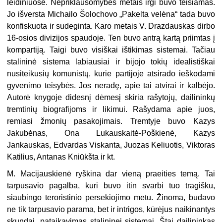
leidiniuose. Nepriklausomybės metais irgi buvo teisiamas.
Jo išversta Michailo Šolochovo „Pakelta velėna“ tada buvo
konfiskuota ir sudeginta. Ka­ro metais V. Drazdauskas dirbo
16-osios divizijos spaudoje. Ten buvo antrą kartą priimtas į
kompartiją. Taigi bu­vo visiškai ištikimas sistemai. Tačiau
stalininė sistema labiausiai ir bijojo tokių idealistiškai
nusiteikusių komu­nistų, kurie partijoje atsirado ieškoda­mi
gyvenimo teisybės. Jos neradę, apie tai atvirai ir kalbėjo.
Autorė knygoje didesnį dėmesį skiria rašytojų, daili­ninkų
tremtinių biografijoms ir liki­mui. Rašydama apie juos,
remiasi žmonių pasakojimais. Tremtyje buvo Kazys
Jakubėnas, Ona Lukauskaitė-Poškienė, Kazys
Jankauskas, Edvar­das Viskanta, Juozas Keliuotis, Vik­toras
Katilius, Antanas Kniūkšta ir kt.
M. Macijauskienė ryškina dar vie­ną praeities temą. Tai
tarpusavio pa­galba, kuri buvo itin svarbi tuo tragiš­ku,
siaubingo teroristinio persekiojimo metu. Žinoma, būdavo
ne tik tarpu­savio parama, bet ir intrigos, kūrėjus naikinantys
skundai, pataikavimas stalininei sistemai. Štai dailininkas