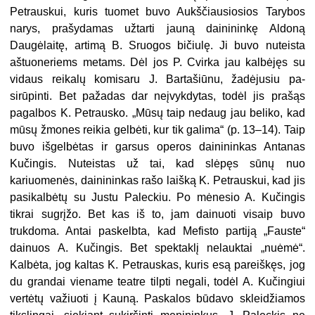
Petrauskui, kuris tuo­met buvo Aukščiausiosios Tarybos
narys, prašydamas užtarti jauną dai­nininkę Aldoną
Daugėlaitę, artimą B. Sruogos bičiulę. Ji buvo nuteista
aštuoneriems metams. Dėl jos P. Cvir­ka jau kalbėjęs su
vidaus reikalų komisaru J. Bartašiūnu, žadėjusiu pa­
sirūpinti. Bet pažadas dar neįvykdy­tas, todėl jis prašąs
pagalbos K. Pet­rausko. „Mūsų taip nedaug jau beliko, kad
mūsų žmones reikia gelbėti, kur tik galima“ (p. 13–14). Taip
buvo išgel­bėtas ir garsus operos dainininkas An­tanas
Kučingis. Nuteistas už tai, kad slėpęs sūnų nuo
kariuomenės, daini­ninkas rašo laišką K. Petrauskui, kad jis
pasikalbėtų su Justu Paleckiu. Po mėnesio A. Kučingis
tikrai sugrįžo. Bet kas iš to, jam dainuoti visaip buvo
trukdoma. Antai paskelbta, kad Mefisto partiją „Fauste“
dainuos A. Kučin­gis. Bet spektaklį nelauktai „nuėmė“.
Kalbėta, jog kaltas K. Petrauskas, ku­ris esą pareiškęs, jog
du grandai vie­name teatre tilpti negali, todėl A. Kučingiui
vertėtų važiuoti į Kauną. Pa­skalos būdavo skleidžiamos