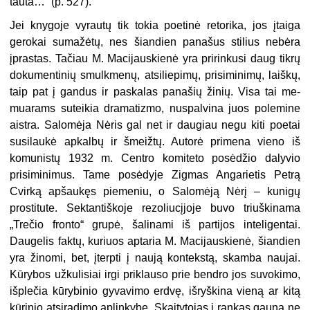
tauta…“ (p. 527).
Jei knygoje vyrautų tik tokia poe­tinė retorika, jos įtaiga
gerokai suma­žėtų, nes šiandien panašus stilius ne­bėra
įprastas. Tačiau M. Macijauskienė yra pririnkusi daug tikrų
dokumen­tinių smulkmenų, atsiliepimų, prisi­minimų, laiškų,
taip pat į gandus ir paskalas panašių žinių. Visa tai me­
muarams suteikia dramatizmo, nuspal­vina juos polemine
aistra. Salomėja Nėris gal net ir daugiau negu kiti poe­tai
susilaukė apkalbų ir šmeižtų. Autorė primena vieno iš
komunistų 1932 m. Centro komiteto posėdžio dalyvio
prisiminimus. Tame posėdyje Zigmas Angarietis Petrą
Cvirką ap­šaukęs piemeniu, o Salomėją Nėrį – kunigų
prostitute. Sektantiškoje rezoliucįjoje buvo triuškinama
„Trečio fronto“ grupė, šalinami iš partijos in­teligentai.
Daugelis faktų, kuriuos ap­taria M. Macijauskienė, šiandien
yra žinomi, bet, įterpti į naują kontekstą, skamba naujai.
Kūrybos užkulisiai irgi priklauso prie bendro jos suvokimo,
iš­plečia kūrybinio gyvavimo erdvę, iš­ryškina vieną ar kitą
kūrinio atsiradi­mo aplinkybę. Skaitytojas į rankas gau­na ne