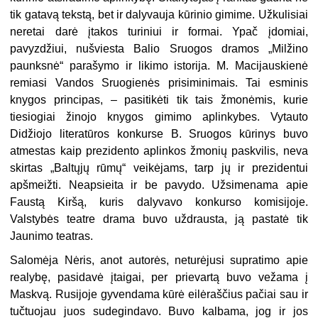
tik gatavą tekstą, bet ir daly­vauja kūrinio gimime. Užkulisiai
nere­tai darė įtakos turiniui ir formai. Ypač įdomiai,
pavyzdžiui, nušviesta Balio Sruogos dramos „Milžino
paunksnė“ parašymo ir likimo istorija. M. Maci­jauskienė
remiasi Vandos Sruogienės prisiminimais. Tai esminis
knygos prin­cipas, – pasitikėti tik tais žmonėmis, kurie
tiesiogiai žinojo knygos gimimo aplinkybes. Vytauto
Didžiojo literatū­ros konkurse B. Sruogos kūrinys buvo
atmestas kaip prezidento aplinkos žmonių paskvilis, neva
skirtas „Baltų­jų rūmų“ veikėjams, tarp jų ir prezi­dentui
apšmeižti. Neapsieita ir be pa­vydo. Užsimenama apie
Faustą Kiršą, kuris dalyvavo konkurso komisijoje.
Valstybės teatre drama buvo uždraus­ta, ją pastatė tik
Jaunimo teatras.
Salomėja Nėris, anot autorės, netu­rėjusi supratimo apie
realybę, pasidavė įtaigai, per prievartą buvo vežama į
Maskvą. Rusijoje gyvendama kūrė ei­lėraščius pačiai sau ir
tučtuojau juos sudegindavo. Buvo kalbama, jog ir jos