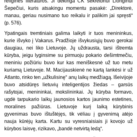
religinės literatūros. Ji dėkinga CK sekretoriui Lionginui
Šepečiui, kuris atsakingu momentu pasakė: „Direk­torė,
manau, geriau nusimano tuo reikalu ir palikim jai spręsti“
(p. 576).
Ypatingais tremtiniais galima lai­kyti ir tuos menininkus,
kurie išvyko į Vakarus. Pradžioje išvykusiųjų buvo gerokai
daugiau, nei liko Lietuvoje. Jų uždrausta, tarsi ištremta
kūryba, jeigu lyginsime su pirmuoju pokario dešimt­mečiu,
meniniu požiūriu buvo kur kas meniškesnė už tuo metu
kuriamą Lietuvoje. M. Macijauskienė ne kartą lankėsi ir už
Atlanto, rinko ten „už­kulisinę“ anų laikų medžiagą. Išei­vijoje
buvo atsidūręs lietuvių inte­ligentijos žiedas – garsūs
rašytojai, menininkai, mokslininkai. Jų kūryba formavo,
ugdė tarpukario laikų jauno­sios kartos jaunimo estetines,
mora­lines pažiūras. Lietuvoje kurį laiką kūrybinis
gyvenimas buvo ištuštėjęs, tik vėliau į gyvenimą atėjo
nauja kūrėjų karta. Kartu su vyresniaisiais ji kovojo už
kūrybos laisvę, rizikavo, „bandė netvirtą ledą“.