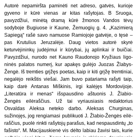
Autorė nepamiršta paminėti net adreso, gatvės, kurioje
gyveno ir kūrė vienas ar kitas rašytojas. B Sruoga,
pavyzdžiui, minėtą dramą kūrė žmo­nos Vandos tėvų
sodyboje Bugiuose ir Kaune, Žemuogių g. 4. „Kazimierą
Sa­piegą“ rašė savo namuose Ramiojoje gatvėje, o tęsė –
pas Krutulius Jeru­zalėje. Daug vietos autorė skyrė
keturvėjininkų judėjimui ir kūrybai, jų aplinkai ir buičiai.
Pavyzdžiui, nurodo net Kauno Raudonojo Kryžiaus ligo­
ninės palatos numerį, kur apakęs gu­lėjo Juozas Žlabys-
Žengė. Iš tremties grįžęs poetas, kaip ir kiti grįžę trem­tiniai,
negalėjo reikštis viešai. Jam buvo patariama rašyti taip,
kaip darė Antanas Miškinis, irgi kalėjęs Mordovijoje.
„Literatūra ir menas“ išspaus­dino aštuonis J. Žlabio-
Žengės eilėraš­čius. Už tai vyriausiasis redaktorius
Osvaldas Aleksa neteko darbo. Alek­sas Churginas,
sužinojęs, jog rengia­masi publikuoti J. Žlabio-Žengės eilė­
raščius, puolė rinkti rašytojų parašus, kad nespausdintų „to
fašisto“. M. Ma­cijauskienė vis dėlto labiau žavisi tais, kurie