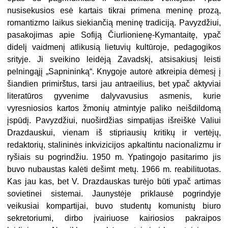
nusisekusios esė kartais tikrai primena meninę prozą,
romantizmo laikus siekiančią meninę tradiciją. Pavyzdžiui,
pasakojimas apie Sofiją Čiurlionienę-Kymantaitę, ypač
didelį vaidmenį atlikusią lietuvių kultūroje, pedagogikos
srityje. Ji sveikino leidėją Zavadskį, atsisakiusį leisti
pelningąjį „Sapnininką“. Knygoje autorė atkrei­pia dėmesį į
šiandien primirštus, tarsi jau antraeilius, bet ypač aktyviai
lite­ratūros gyvenime dalyvavusius asme­nis, kurie
vyresniosios kartos žmonių atmintyje paliko neišdildomą
įspūdį. Pavyzdžiui, nuoširdžias simpatijas išreiškė Valiui
Drazdauskui, vienam iš stipriausių kritikų ir vertėjų,
redakto­rių, stalininės inkvizicijos apkaltintu nacionalizmu ir
ryšiais su pogrindžiu. 1950 m. Ypatingojo pasitarimo jis
buvo nubaustas kalėti dešimt metų. 1966 m. reabilituotas.
Kas jau kas, bet V. Drazdauskas turėjo būti ypač artimas
so­vietinei sistemai. Jaunystėje priklausė pogrindyje
veikusiai kompartijai, buvo studentų komunistų biuro
sekretoriu­mi, dirbo įvairiuose kairiosios pa­kraipos