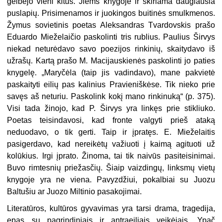
gelbėjo vieni kitus. Jiems knygo­je ir skiriama daugiausia
puslapių. Prisimenamos ir juokingos buitinės smulkmenos.
Žymus sovietinis poetas Aleksandras Tvardovskis prašo
Eduar­do Mieželaičio paskolinti tris rublius. Paulius Širvys
niekad neturėdavo savo poezijos rinkinių, skaitydavo iš
užra­šų. Kartą prašo M. Macijauskienės paskolinti jo paties
knygelę. „Maryčėla (taip jis vadindavo), mane pakvietė
paskaityti eilių pas kalinius Pravie­niškėse. Tik nieko prie
savęs aš neturiu. Paskolink kokį mano rinkinuką“ (p. 375).
Visi tada žinojo, kad P. Širvys yra linkęs prie stikliuko.
Poetas teisin­davosi, kad fronte valgyti prieš ataką
neduodavo, o tik gerti. Taip ir įpratęs. E. Mieželaitis
pasigerdavo, kad nerei­kėtų važiuoti į kaimą agituoti už
kolūkius. Irgi įprato. Žinoma, tai tik naivūs pasiteisinimai.
Buvo rimtesnių priežasčių. Šiaip vaizdingų, linksmų vietų
knygoje yra ne viena. Pavyzdžiui, pokalbiai su Juozu
Baltušiu ar Juozo Miltinio pasakojimai.
Literatūros, kultūros gyvavimas yra tarsi drama, tragedija,
epas su pagrindiniais ir antraeiliais veikėjais. Ypač