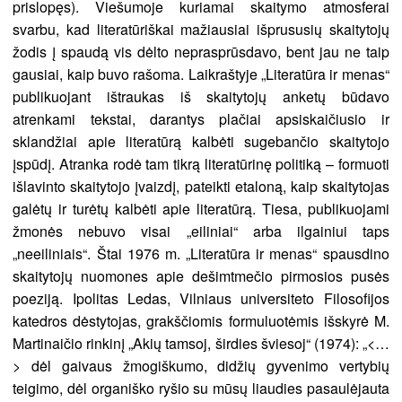
prislopęs). Viešumoje kuriamai skaitymo atmosferai
svarbu, kad literatūriškai mažiausiai išprususių skaitytojų
žodis į spaudą vis dėlto neprasprūsdavo, bent jau ne taip
gausiai, kaip buvo rašoma. Laikraštyje „Literatūra ir menas“
publikuojant ištraukas iš skaitytojų anketų būdavo
atrenkami tekstai, darantys plačiai apsiskaičiusio ir
sklandžiai apie literatūrą kalbėti sugebančio skaitytojo
įspūdį. Atranka rodė tam tikrą literatūrinę politiką – formuoti
išlavinto skaitytojo įvaizdį, pateikti etaloną, kaip skaitytojas
galėtų ir turėtų kalbėti apie literatūrą. Tiesa, publikuojami
žmonės nebuvo visai „eiliniai“ arba ilgainiui taps
„neeiliniais“. Štai 1976 m. „Literatūra ir menas“ spausdino
skaitytojų nuomones apie dešimtmečio pirmosios pusės
poeziją. Ipolitas Ledas, Vilniaus universiteto Filosofijos
katedros dėstytojas, grakščiomis formuluotėmis išskyrė M.
Martinaičio rinkinį „Akių tamsoj, širdies šviesoj“ (1974): „<…
> dėl gaivaus žmogiškumo, didžių gyvenimo vertybių
teigimo, dėl organiško ryšio su mūsų liaudies pasaulėjauta