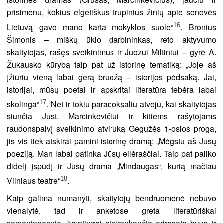
prisimenu, kokius elgetiškus trupinius žinių apie senovės
16
Lietuvą gavo mano karta mokyklos suole“
. Bronius
Šimonis – miškų ūkio darbininkas, reto aktyvumo
skaitytojas, rašęs sveikinimus ir Juozui Miltiniui – gyrė A.
Žukausko kūrybą taip pat už istorinę tematiką: „Joje aš
įžiūriu vieną labai gerą bruožą – istorijos pėdsaką. Jai,
istorijai, mūsų poetai ir apskritai literatūra tebėra labai
17
skolinga“
. Net ir tokiu paradoksaliu atveju, kai skaitytojas
siunčia Just. Marcinkevičiui ir kitiems rašytojams
raudonspalvį sveikinimo atviruką Gegužės 1-osios proga,
jis vis tiek atskirai pamini istorinę dramą: „Mėgstu aš Jūsų
poeziją. Man labai patinka Jūsų eilėraščiai. Taip pat paliko
didelį įspūdį ir Jūsų drama „Mindaugas“, kurią mačiau
18
Vilniaus teatre“
.
Kaip galima numanyti, skaitytojų bendruomenė nebuvo
vienalytė, tad ir anketose greta literatūriškai
sąmoningesnio, kryptingai atsirenkančio adresato buvo ir