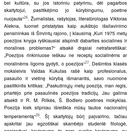
bei kultūra, su jos istoriniu patyrimu, dėl pagarbos
skaitytojui, pasitikėjimo jo kūrybingumu, poetine
26
nuojauta“
. Žurnalistas, rašytojas, literatūrologas Viktoras
Alekna, tuomet pristatytas kaip aukštojo išsilavinimo
pensininkas iš Širvintų rajono, į klausimą „Kuri 1975 metų
poezijos knyga ryškiausiai atspindi dabarties socialines ir
moralines problemas?“ atsakė drąsiai netrafaretiškai:
„Poezijos rinkiniuose ieškau ne receptų socialinėms ar
27
moralinėms ligoms gydyti, o poezijos“
. Dešimtos klasės
moksleivis Valdas Kukulas rašė kaip profesionalus,
pasaulio ir vietinę kūrybą išmanantis, savo nuomone
pasitikintis kritikas: „Paskutiniųjų metų poezija, man regis,
priartėjo prie pasaulinės poezijos tradicijų. Jau galima
atsekti ir R. M. Rilkės, Š. Bodlero poetines mokyklas.
Poezija kiek silpniau išreiškia mūsų tautos nacionalinį
28
temperamentą“
. Šį skaitytojų būrį paįvairino, tačiau
apskritai jau egzotiškai skambėjo studentė filologė,
pasigedusi „kovingumo, to gero, sveiko kovingumo, su