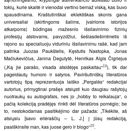
tokių, kurie skaitė ir vienodai vertino bemaž viską, kas buvo
spausdinama. Kraštutiniškai eklektiškas skonis gana
universaliai (skirtingoms šalims, įvairioms istorijos
atkarpoms) būdingas mažesnio išsilavinimo fizinių
profesijų atstovams, pavyzdžiui, šešiasdešimtmetis iš
rajono su specialiuoju viduriniu išsilavinimu rašė, kad jam
patinka Juozas Paukštelis, Kęstutis Nastopka, Jonas
Mačiukevičius, Janina Degutytė, Henrikas Algis Čigriejus
19
(„Ką jie parašo, visada atsidėjęs paskaitau“
), tik dar
pageidautų humoro ir satyros. Paviršutiniškų literatūros
vartotojų tipą reprezentuoja laiško „Pergalės“ redakcijai
autorius, primygtinai prašęs atsiųsti kuo daugiau rašytojų
nuotraukų su autografais, nes jo „hobby to reikalauja“, o
pačią kolekciją pradėjęs rinkti dėl literatūros pomėgio; be
to, nestokodamas pasitikėjimo dar pažada: „Tikėkite, aš
atsiųsiu [savo eilėraščių – L. J.] į jūsų redakciją,
20
paaiškinsite man, kas juose gero ir blogo“
.