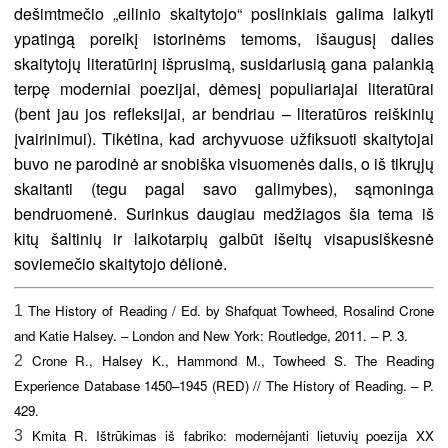
dešimtmečio „eilinio skaitytojo“ poslinkiais galima laikyti
ypatingą poreikį istorinėms temoms, išaugusį dalies
skaitytojų literatūrinį išprusimą, susidariusią gana palankią
terpę moderniai poezijai, dėmesį populiariajai literatūrai
(bent jau jos refleksijai, ar bendriau – literatūros reiškinių
įvairinimui). Tikėtina, kad archyvuose užfiksuoti skaitytojai
buvo ne parodinė ar snobiška visuomenės dalis, o iš tikrųjų
skaitanti (tegu pagal savo galimybes), sąmoninga
bendruomenė. Surinkus daugiau medžiagos šia tema iš
kitų šaltinių ir laikotarpių galbūt išeitų visapusiškesnė
soviemečio skaitytojo dėlionė.
The History of Reading / Ed. by Shafquat Towheed, Rosalind Crone
1
and Katie Halsey. – London and New York: Routledge, 2011. – P. 3.
Crone R., Halsey K., Hammond M., Towheed S. The Reading
2
Experience Database 1450–1945 (RED) // The History of Reading. – P.
429.
Kmita R. Ištrūkimas iš fabriko: modernėjanti lietuvių poezija XX
3