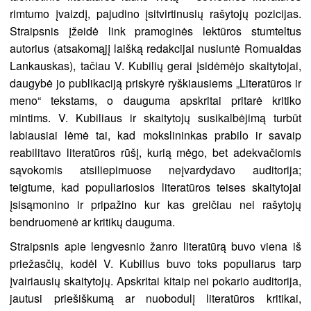
rimtumo įvaizdį, pajudino įsitvirtinusių rašytojų pozicijas.
Straipsnis įžeidė link pramoginės lektūros stumteltus
autorius (atsakomąjį laišką redakcijai nusiuntė Romualdas
Lankauskas), tačiau V. Kubilių gerai įsidėmėjo skaitytojai,
daugybė jo publikaciją priskyrė ryškiausiems „Literatūros ir
meno“ tekstams, o dauguma apskritai pritarė kritiko
mintims. V. Kubiliaus ir skaitytojų susikalbėjimą turbūt
labiausiai lėmė tai, kad mokslininkas prabilo ir savaip
reabilitavo literatūros rūšį, kurią mėgo, bet adekvačiomis
sąvokomis atsiliepimuose neįvardydavo auditorija;
teigtume, kad populiariosios literatūros teises skaitytojai
įsisąmonino ir pripažino kur kas greičiau nei rašytojų
bendruomenė ar kritikų dauguma.
Straipsnis apie lengvesnio žanro literatūrą buvo viena iš
priežasčių, kodėl V. Kubilius buvo toks populiarus tarp
įvairiausių skaitytojų. Apskritai kitaip nei pokario auditorija,
jautusi priešiškumą ar nuobodulį literatūros kritikai,