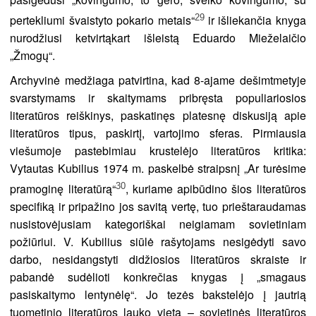
29
pertekliumi švaistyto pokario metais“
ir išliekančia knyga
nurodžiusi ketvirtąkart išleistą Eduardo Mieželaičio
„Žmogų“.
Archyvinė medžiaga patvirtina, kad 8-ajame dešimtmetyje
svarstymams ir skaitymams pribręsta populiariosios
literatūros reiškinys, paskatinęs platesnę diskusiją apie
literatūros tipus, paskirtį, vartojimo sferas. Pirmiausia
viešumoje pastebimiau krustelėjo literatūros kritika:
Vytautas Kubilius 1974 m. paskelbė straipsnį „Ar turėsime
30
pramoginę literatūrą“
, kuriame apibūdino šios literatūros
specifiką ir pripažino jos savitą vertę, tuo prieštaraudamas
nusistovėjusiam kategoriškai neigiamam sovietiniam
požiūriui. V. Kubilius siūlė rašytojams nesigėdyti savo
darbo, nesidangstyti didžiosios literatūros skraiste ir
pabandė sudėlioti konkrečias knygas į „smagaus
pasiskaitymo lentynėlę“. Jo tezės bakstelėjo į jautrią
tuometinio literatūros lauko vietą – sovietinės literatūros