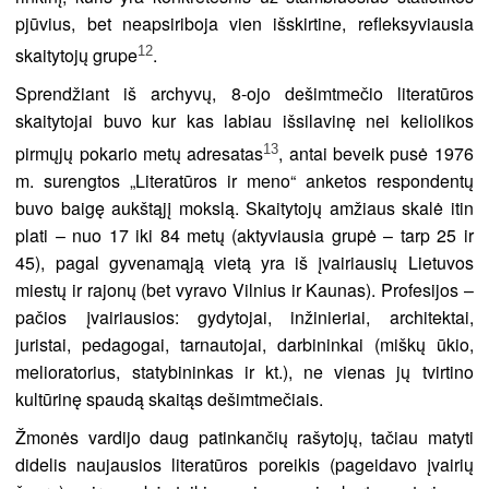
pjūvius, bet neapsiriboja vien išskirtine, refleksyviausia
12
skaitytojų grupe
.
Sprendžiant iš archyvų, 8-ojo dešimtmečio literatūros
skaitytojai buvo kur kas labiau išsilavinę nei keliolikos
13
pirmųjų pokario metų adresatas
, antai beveik pusė 1976
m. surengtos „Literatūros ir meno“ anketos respondentų
buvo baigę aukštąjį mokslą. Skaitytojų amžiaus skalė itin
plati – nuo 17 iki 84 metų (aktyviausia grupė – tarp 25 ir
45), pagal gyvenamąją vietą yra iš įvairiausių Lietuvos
miestų ir rajonų (bet vyravo Vilnius ir Kaunas). Profesijos –
pačios įvairiausios: gydytojai, inžinieriai, architektai,
juristai, pedagogai, tarnautojai, darbininkai (miškų ūkio,
melioratorius, statybininkas ir kt.), ne vienas jų tvirtino
kultūrinę spaudą skaitąs dešimtmečiais.
Žmonės vardijo daug patinkančių rašytojų, tačiau matyti
didelis naujausios literatūros poreikis (pageidavo įvairių