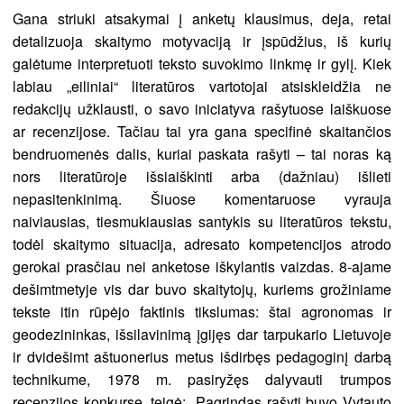
Gana striuki atsakymai į anketų klausimus, deja, retai
detalizuoja skaitymo motyvaciją ir įspūdžius, iš kurių
galėtume interpretuoti teksto suvokimo linkmę ir gylį. Kiek
labiau „eiliniai“ literatūros vartotojai atsiskleidžia ne
redakcijų užklausti, o savo iniciatyva rašytuose laiškuose
ar recenzijose. Tačiau tai yra gana specifinė skaitančios
bendruomenės dalis, kuriai paskata rašyti – tai noras ką
nors literatūroje išsiaiškinti arba (dažniau) išlieti
nepasitenkinimą. Šiuose komentaruose vyrauja
naiviausias, tiesmukiausias santykis su literatūros tekstu,
todėl skaitymo situacija, adresato kompetencijos atrodo
gerokai prasčiau nei anketose iškylantis vaizdas. 8-ajame
dešimtmetyje vis dar buvo skaitytojų, kuriems grožiniame
tekste itin rūpėjo faktinis tikslumas: štai agronomas ir
geodezininkas, išsilavinimą įgijęs dar tarpukario Lietuvoje
ir dvidešimt aštuonerius metus išdirbęs pedagoginį darbą
technikume, 1978 m. pasiryžęs dalyvauti trumpos
recenzijos konkurse, teigė: „Pagrindas rašyti buvo Vytauto