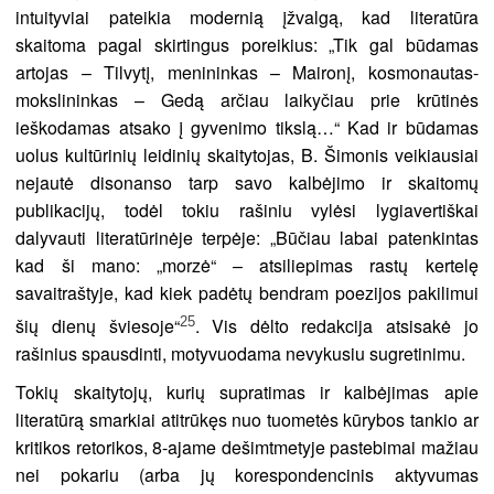
intuityviai pateikia modernią įžvalgą, kad literatūra
skaitoma pagal skirtingus poreikius: „Tik gal būdamas
artojas – Tilvytį, menininkas – Maironį, kosmonautas-
mokslininkas – Gedą arčiau laikyčiau prie krūtinės
ieškodamas atsako į gyvenimo tikslą…“ Kad ir būdamas
uolus kultūrinių leidinių skaitytojas, B. Šimonis veikiausiai
nejautė disonanso tarp savo kalbėjimo ir skaitomų
publikacijų, todėl tokiu rašiniu vylėsi lygiavertiškai
dalyvauti literatūrinėje terpėje: „Būčiau labai patenkintas
kad ši mano: „morzė“ – atsiliepimas rastų kertelę
savaitraštyje, kad kiek padėtų bendram poezijos pakilimui
25
šių dienų šviesoje“
. Vis dėlto redakcija atsisakė jo
rašinius spausdinti, motyvuodama nevykusiu sugretinimu.
Tokių skaitytojų, kurių supratimas ir kalbėjimas apie
literatūrą smarkiai atitrūkęs nuo tuometės kūrybos tankio ar
kritikos retorikos, 8-ajame dešimtmetyje pastebimai mažiau
nei pokariu (arba jų korespondencinis aktyvumas