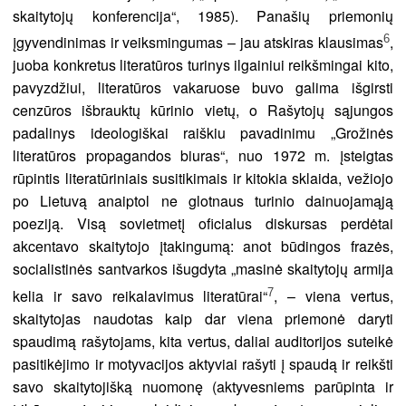
skaitytojų konferencija“, 1985). Panašių priemonių
6
įgyvendinimas ir veiksmingumas – jau atskiras klausimas
,
juoba konkretus literatūros turinys ilgainiui reikšmingai kito,
pavyzdžiui, literatūros vakaruose buvo galima išgirsti
cenzūros išbrauktų kūrinio vietų, o Rašytojų sąjungos
padalinys ideologiškai raiškiu pavadinimu „Grožinės
literatūros propagandos biuras“, nuo 1972 m. įsteigtas
rūpintis literatūriniais susitikimais ir kitokia sklaida, vežiojo
po Lietuvą anaiptol ne glotnaus turinio dainuojamąją
poeziją. Visą sovietmetį oficialus diskursas perdėtai
akcentavo skaitytojo įtakingumą: anot būdingos frazės,
socialistinės santvarkos išugdyta „masinė skaitytojų armija
7
kelia ir savo reikalavimus literatūrai“
, – viena vertus,
skaitytojas naudotas kaip dar viena priemonė daryti
spaudimą rašytojams, kita vertus, daliai auditorijos suteikė
pasitikėjimo ir motyvacijos aktyviai rašyti į spaudą ir reikšti
savo skaitytojišką nuomonę (aktyvesniems parūpinta ir