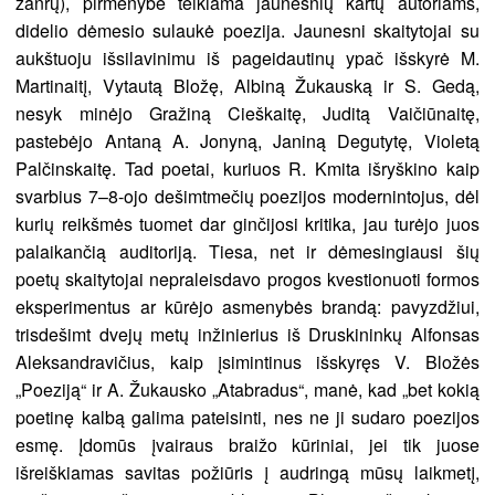
žanrų), pirmenybė teikiama jaunesnių kartų autoriams,
didelio dėmesio sulaukė poezija. Jaunesni skaitytojai su
aukštuoju išsilavinimu iš pageidautinų ypač išskyrė M.
Martinaitį, Vytautą Bložę, Albiną Žukauską ir S. Gedą,
nesyk minėjo Gražiną Cieškaitę, Juditą Vaičiūnaitę,
pastebėjo Antaną A. Jonyną, Janiną Degutytę, Violetą
Palčinskaitę. Tad poetai, kuriuos R. Kmita išryškino kaip
svarbius 7–8-ojo dešimtmečių poezijos modernintojus, dėl
kurių reikšmės tuomet dar ginčijosi kritika, jau turėjo juos
palaikančią auditoriją. Tiesa, net ir dėmesingiausi šių
poetų skaitytojai nepraleisdavo progos kvestionuoti formos
eksperimentus ar kūrėjo asmenybės brandą: pavyzdžiui,
trisdešimt dvejų metų inžinierius iš Druskininkų Alfonsas
Aleksandravičius, kaip įsimintinus išskyręs V. Bložės
„Poeziją“ ir A. Žukausko „Atabradus“, manė, kad „bet kokią
poetinę kalbą galima pateisinti, nes ne ji sudaro poezijos
esmę. Įdomūs įvairaus braižo kūriniai, jei tik juose
išreiškiamas savitas požiūris į audringą mūsų laikmetį,