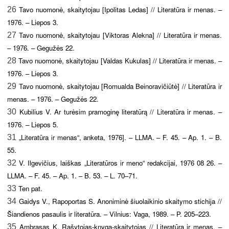
Tavo nuomonė, skaitytojau [Ipolitas Ledas] // Literatūra ir menas. –
26
1976. – Liepos 3.
Tavo nuomonė, skaitytojau [Viktoras Alekna] // Literatūra ir menas.
27
– 1976. – Gegužės 22.
Tavo nuomonė, skaitytojau [Valdas Kukulas] // Literatūra ir menas. –
28
1976. – Liepos 3.
Tavo nuomonė, skaitytojau [Romualda Beinoravičiūtė] // Literatūra ir
29
menas. – 1976. – Gegužės 22.
Kubilius V. Ar turėsim pramoginę literatūrą // Literatūra ir menas. –
30
1976. – Liepos 5.
„Literatūra ir menas“, anketa, 1976]. – LLMA. – F. 45. – Ap. 1. – B.
31
55.
V. Ilgevičius, laiškas „Literatūros ir meno“ redakcijai, 1976 08 26. –
32
LLMA. – F. 45. – Ap. 1. – B. 53. – L. 70–71.
Ten pat.
33
Gaidys V., Rapoportas S. Anoniminė šiuolaikinio skaitymo stichija //
34
Šiandienos pasaulis ir literatūra. – Vilnius: Vaga, 1989. – P. 205–223.
Ambrasas K. Rašytojas-knyga-skaitytojas // Literatūra ir menas. –
35