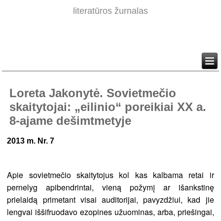
literatūros žurnalas
Loreta Jakonytė. Sovietmečio
skaitytojai: „eilinio“ poreikiai XX a.
8-ajame dešimtmetyje
2013 m. Nr. 7
Apie sovietmečio skaitytojus kol kas kalbama retai ir
pernelyg apibendrintai, vieną požymį ar išankstinę
prielaidą primetant visai auditorijai, pavyzdžiui, kad jie
lengvai iššifruodavo ezopines užuominas, arba, priešingai,