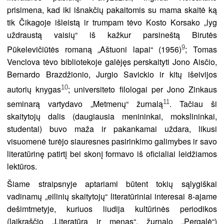
prisimena, kad iki išnakčių pakaitomis su mama skaitė ką
tik Čikagoje išleistą ir trumpam tėvo Kosto Korsako „lyg
uždraustą vaisių“ iš kažkur parsineštą Birutės
9
Pūkelevičiūtės romaną „Aštuoni lapai“ (1956)
; Tomas
Venclova tėvo bibliotekoje galėjęs perskaityti Jono Aisčio,
Bernardo Brazdžionio, Jurgio Savickio ir kitų išeivijos
10
autorių knygas
; universiteto filologai per Jono Zinkaus
11
seminarą vartydavo „Metmenų“ žurnalą
. Tačiau ši
skaitytojų dalis (daugiausia menininkai, mokslininkai,
studentai) buvo maža ir pakankamai uždara, likusi
visuomenė turėjo siauresnes pasirinkimo galimybes ir savo
literatūrinę patirtį bei skonį formavo iš oficialiai leidžiamos
lektūros.
Šiame straipsnyje aptariami būtent tokių sąlygiškai
vadinamų „eilinių skaitytojų“ literatūriniai interesai 8-ajame
dešimtmetyje, kuriuos liudija kultūrinės periodikos
(laikraščio „Literatūra ir menas“, žurnalo „Pergalė“)