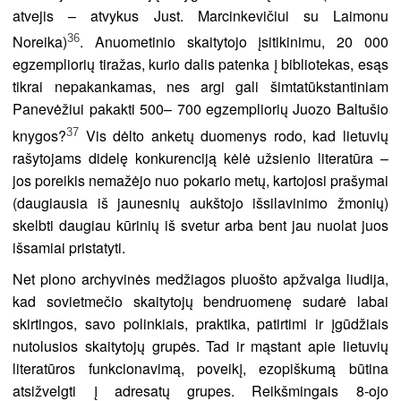
atvejis – atvykus Just. Marcinkevičiui su Laimonu
36
Noreika)
. Anuometinio skaitytojo įsitikinimu, 20 000
egzempliorių tiražas, kurio dalis patenka į bibliotekas, esąs
tikrai nepakankamas, nes argi gali šimtatūkstantiniam
Panevėžiui pakakti 500– 700 egzempliorių Juozo Baltušio
37
knygos?
Vis dėlto anketų duomenys rodo, kad lietuvių
rašytojams didelę konkurenciją kėlė užsienio literatūra –
jos poreikis nemažėjo nuo pokario metų, kartojosi prašymai
(daugiausia iš jaunesnių aukštojo išsilavinimo žmonių)
skelbti daugiau kūrinių iš svetur arba bent jau nuolat juos
išsamiai pristatyti.
Net plono archyvinės medžiagos pluošto apžvalga liudija,
kad sovietmečio skaitytojų bendruomenę sudarė labai
skirtingos, savo polinkiais, praktika, patirtimi ir įgūdžiais
nutolusios skaitytojų grupės. Tad ir mąstant apie lietuvių
literatūros funkcionavimą, poveikį, ezopiškumą būtina
atsižvelgti į adresatų grupes. Reikšmingais 8-ojo