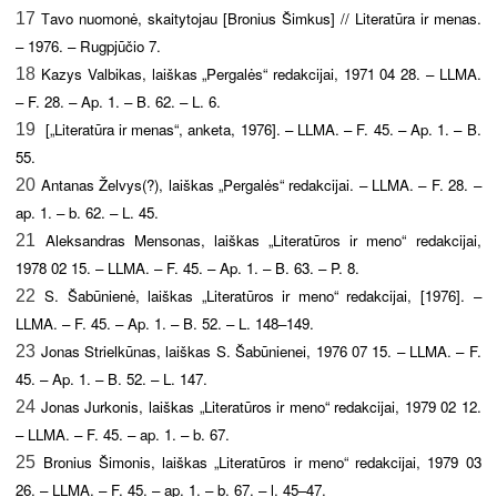
avo nuomonė, skaitytojau [Bronius Šimkus] // Literatūra ir menas.
17
T
– 1976. – Rugpjūčio 7.
Kazys Valbikas, laiškas „Pergalės“ redakcijai, 1971 04 28. – LLMA.
18
– F. 28. – Ap. 1. – B. 62. – L. 6.
[„Literatūra ir menas“, anketa, 1976]. – LLMA. – F. 45. – Ap. 1. – B.
19
55.
Antanas Želvys(?), laiškas „Pergalės“ redakcijai. – LLMA. – F. 28. –
20
ap. 1. – b. 62. – L. 45.
Aleksandras Mensonas, laiškas „Literatūros ir meno“ redakcijai,
21
1978 02 15. – LLMA. – F. 45. – Ap. 1. – B. 63. – P. 8.
S. Šabūnienė, laiškas „Literatūros ir meno“ redakcijai, [1976]. –
22
LLMA. – F. 45. – Ap. 1. – B. 52. – L. 148–149.
Jonas Strielkūnas, laiškas S. Šabūnienei, 1976 07 15. – LLMA. – F.
23
45. – Ap. 1. – B. 52. – L. 147.
Jonas Jurkonis, laiškas „Literatūros ir meno“ redakcijai, 1979 02 12.
24
– LLMA. – F. 45. – ap. 1. – b. 67.
Bronius Šimonis, laiškas „Literatūros ir meno“ redakcijai, 1979 03
25
26. – LLMA. – F. 45. – ap. 1. – b. 67. – l. 45–47.