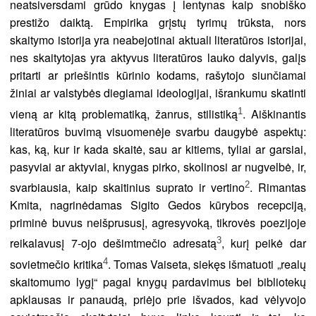
neatsiversdami grūdo knygas į lentynas kaip snobiško
prestižo daiktą. Empirika grįstų tyrimų trūksta, nors
skaitymo istorija yra neabejotinai aktuali literatūros istorijai,
nes skaitytojas yra aktyvus literatūros lauko dalyvis, galįs
pritarti ar priešintis kūrinio kodams, rašytojo siunčiamai
žiniai ar valstybės diegiamai ideologijai, išrankumu skatinti
1
vieną ar kitą problematiką, žanrus, stilistiką
. Aiškinantis
literatūros buvimą visuomenėje svarbu daugybė aspektų:
kas, ką, kur ir kada skaitė, sau ar kitiems, tyliai ar garsiai,
pasyviai ar aktyviai, knygas pirko, skolinosi ar nugvelbė, ir,
2
svarbiausia, kaip skaitinius suprato ir vertino
. Rimantas
Kmita, nagrinėdamas Sigito Gedos kūrybos recepciją,
priminė buvus neišprususį, agresyvoką, tikrovės poezijoje
3
reikalavusį 7-ojo dešimtmečio adresatą
, kurį peikė dar
4
sovietmečio kritika
. Tomas Vaiseta, siekęs išmatuoti „realų
skaitomumo lygį“ pagal knygų pardavimus bei bibliotekų
apklausas ir panaudą, priėjo prie išvados, kad vėlyvojo