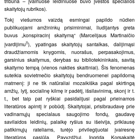
tribūna – įvairiuose leidiniuose buvo įvestos specialios
skaitytojų rubrikos).
Tokį viešumos vaizdą esmingai papildo nūdien
publikuojami amžininkų prisiminimai, liudijantys greta
buvus „konspiracinį skaitymą“ (Marcelijaus Martinaičio
8
įvardijimu
), ypatingas skaitytojų santalkas, dalijimąsi
draudžiamomis knygomis, nuorašus, perpasakojimus,
garsinius skaitymus, derybas su bibliotekininkais, savitą
skaitymo tempą (vienos nakties skaitiniai). Šis fenomenas
suteikia sovietmečio skaitytojų bendruomenei papildomą
matmenį: ji ne tik natūraliai mozaikiška pagal skirtingą
amžių, lytį, socialinę kilmę ir padėtį, išsilavinimą, skonį ir t.
t., bet taip pat ryškiai pasidalijusi pagal prieinamos
literatūros apimtį ir pobūdį. Skaitytojai, prisibraudavę prie
vadinamųjų specialaus saugojimo fondų, gaudavę
savilaidos leidinių, palaikę ryšius su išeivija, priklausę
patikimųjų rateliams, turėjo privilegijuotai įvairesnę
literatūros pasiūlą. Pavyzdžiui, Ingrida Korsakaitė