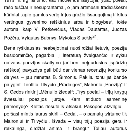
rašo tuščiai ir nesuprantamai, o jam artimesni tradiciškesni
kūriniai „apie gamtos vertę ir jos grožio išsaugojimą ir kitus
vertingus gyvenimo reiškinius arba ir blogybes“, tokie
autoriai kaip V. Petkevičius, Vladas Dautartas, Juozas
24
Požėra, Vytautas Bubnys, Mykolas Sluckis
.
Bene ryškiausias neabejotinai nuoširdžiai lietuvių poezija
besidominčio, pagarbiai į literatūrą žvelgiančio ir sykiu
naivaus poezijos skaitymo (ar bent neįgudusios įspūdžių
raiškos) pavyzdys gali būti dar vienas recenzijų konkurso
dalyvis – jau minėtas B. Šimonis. Pakiliu tonu jis bandė
palyginti Teofilio Tilvyčio „Pradalges“, Maironio „Poeziją“ ir
S. Gedos rinkinį „Mėnulio žiedai“: „Trys poetai – trijų knygų
šviesuliai poezijos jūroje. Kam atiduoti asmeninę
pirmenybę? Kietas riešutėlis atsakui. Pakopos atžvilgiu, –
peršasi mintis laurus skirti – Gedai, – o pamatų tvirtume tik
Maironiui ir Tilvyčiui. Išvada – visų trijų poezija gera ir
reikalinga, širdžiai artima ir brangi.“ Toliau autorius