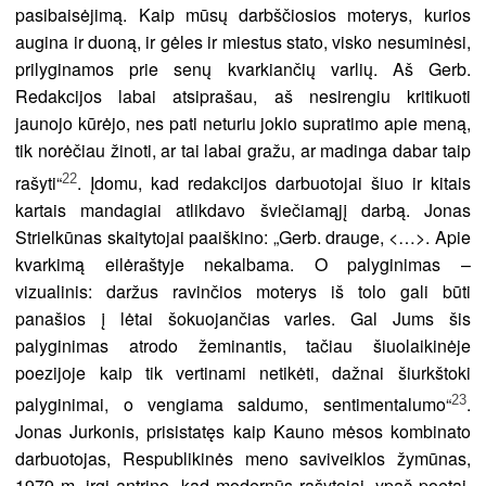
pasibaisėjimą. Kaip mūsų darbščiosios moterys, kurios
augina ir duoną, ir gėles ir miestus stato, visko nesuminėsi,
prilyginamos prie senų kvarkiančių varlių. Aš Gerb.
Redakcijos labai atsiprašau, aš nesirengiu kritikuoti
jaunojo kūrėjo, nes pati neturiu jokio supratimo apie meną,
tik norėčiau žinoti, ar tai labai gražu, ar madinga dabar taip
22
rašyti“
. Įdomu, kad redakcijos darbuotojai šiuo ir kitais
kartais mandagiai atlikdavo šviečiamąjį darbą. Jonas
Strielkūnas skaitytojai paaiškino: „Gerb. drauge, <…>. Apie
kvarkimą eilėraštyje nekalbama. O palyginimas –
vizualinis: daržus ravinčios moterys iš tolo gali būti
panašios į lėtai šokuojančias varles. Gal Jums šis
palyginimas atrodo žeminantis, tačiau šiuolaikinėje
poezijoje kaip tik vertinami netikėti, dažnai šiurkštoki
23
palyginimai, o vengiama saldumo, sentimentalumo“
.
Jonas Jurkonis, prisistatęs kaip Kauno mėsos kombinato
darbuotojas, Respublikinės meno saviveiklos žymūnas,
1979 m. irgi antrino, kad modernūs rašytojai, ypač poetai,