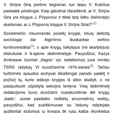
V. Sirijos Girą įvertino teigiamai, tuo tarpu V. Kubilius
pasisakė priešingai. Kaip galutinai išsiaiškinti, ar V. Sirijos
Gira yra tolygus J. Pilyponiui ir tiktai tarp kitko (kelionėje)
33
skaitomas, ar J. Pilyponis tolygus V. Sirijos Girai?“
Sovietmečio visuomenės poreikį knygai, kilusį deficitą
sociologai dar Atgimimo išvakarėse vertino
34
kontroversiškai
, o apie knygų laikytojus (ne skaitytojus)
diskutuota ir 8-ajame dešimtmetyje. Pavyzdžiui, Kazys
Ambrasas (tuomet „Vagos“ vyr. redaktorius) juos minėjo
35
TSRS rašytojų VI suvažiavime 1976-aisiais
. Tačiau
kultūrinės spaudos archyvai iškalbingai parodo padėtį ir
požiūrį tų, kurie ieškojo knygos iš alkio skaityti, o ne
pasipuikuoti užpildyta sekcijos lentyna. Visą dešimtmetį
redakcijoms buvo siunčiami nusiskundimai dėl knygų
„bado“. Juose pasitaiko netikėtų anuometinių realijų,
pavyzdžiui, kad susitikimuose su lietuvių rašytojais
auditorijai siūlomos jų knygos tik rusų kalba (konkretus