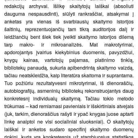
redakcijų archyvai. Išlikę skaitytojų laiškai (absoliuti
dauguma nespausdinti), siūlyti rankraščiai, atsakymai į
anketas yra vienas iš svarbiausių skaitymo istorijos
šaltinių, reprezentuojančių tam tikrą auditorijos dalį ir
leidžiančių bent šiek tiek įveikti skaitymo istorijos dilemą
tarp makro- ir mikroanalizės. Mat makrotyrimai,
apdorojantys įvairius kiekybinius duomenis, pavyzdžiui,
knygų kainas, vartotojų pajamas, platinimo tinklą,
bibliotekų panaudą, sukuria apibendrintą skaitymo vaizdą,
tačiau neatskleidžia, kaip literatūra skaitoma ir suprantama.
Tuo požiūriu rezultatyvesni mikrotyrimai, iš dienoraščių,
autobiografijų, asmeninių bibliotekų rekonstruojantys daug
konkretesnį individualų skaitymą. Tačiau tokio metodo
trūkumas – kad remiamasi pavieniais ir išskirtiniais atvejais
(juk, tarkim, dienoraščius rašyti ir ypač knygas juose aptarti
linkę anaiptol ne visi socialiniai sluoksniai). O skaitytojų
laiškai ir anketos sudaro specifinį skaitymo duomenų
rinkinį, kuris yra konkretesnis už stambiuosius statistikos