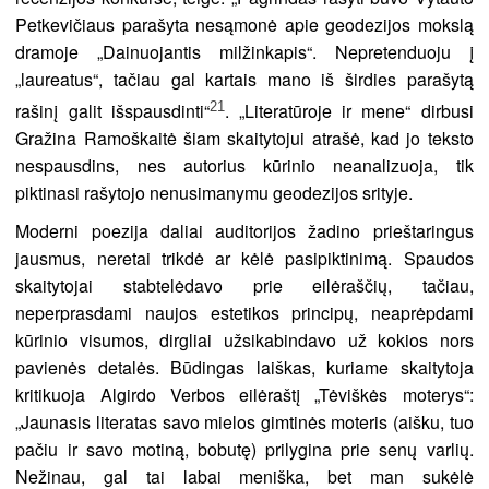
Petkevičiaus parašyta nesąmonė apie geodezijos mokslą
dramoje „Dainuojantis milžinkapis“. Nepretenduoju į
„laureatus“, tačiau gal kartais mano iš širdies parašytą
21
rašinį galit išspausdinti“
. „Literatūroje ir mene“ dirbusi
Gražina Ramoškaitė šiam skaitytojui atrašė, kad jo teksto
nespausdins, nes autorius kūrinio neanalizuoja, tik
piktinasi rašytojo nenusimanymu geodezijos srityje.
Moderni poezija daliai auditorijos žadino prieštaringus
jausmus, neretai trikdė ar kėlė pasipiktinimą. Spaudos
skaitytojai stabtelėdavo prie eilėraščių, tačiau,
neperprasdami naujos estetikos principų, neaprėpdami
kūrinio visumos, dirgliai užsikabindavo už kokios nors
pavienės detalės. Būdingas laiškas, kuriame skaitytoja
kritikuoja Algirdo Verbos eilėraštį „Tėviškės moterys“:
„Jaunasis literatas savo mielos gimtinės moteris (aišku, tuo
pačiu ir savo motiną, bobutę) prilygina prie senų varlių.
Nežinau, gal tai labai meniška, bet man sukėlė