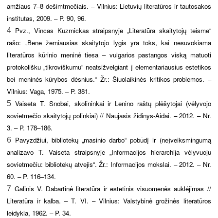
amžiaus 7–8 dešimtmečiais. – Vilnius: Lietuvių literatūros ir tautosakos
institutas, 2009. – P. 90, 96.
Pvz., Vincas Kuzmickas straipsnyje „Literatūra skaitytojų teisme“
4
rašo: „Bene žemiausias skaitytojo lygis yra toks, kai nesuvokiama
literatūros kūrinio meninė tiesa – vulgarios pastangos viską matuoti
protokolišku „tikroviškumu“ neatsižvelgiant į elementariausius estetikos
bei meninės kūrybos dėsnius.“ Žr.: Šiuolaikinės kritikos problemos. –
Vilnius: Vaga, 1975. – P. 381.
Vaiseta T. Snobai, skolininkai ir Lenino raštų plėšytojai (vėlyvojo
5
sovietmečio skaitytojų polinkiai) // Naujasis židinys-Aidai. – 2012. – Nr.
3. – P. 178–186.
Pavyzdžiui, bibliotekų „masinio darbo“ pobūdį ir (ne)veiksmingumą
6
analizavo T. Vaiseta straipsnyje „Informacijos hierarchija vėlyvuoju
sovietmečiu: bibliotekų atvejis“. Žr.: Informacijos mokslai. – 2012. – Nr.
60. – P. 116–134.
Galinis V. Dabartinė literatūra ir estetinis visuomenės auklėjimas //
7
Literatūra ir kalba. – T. VI. – Vilnius: Valstybinė grožinės literatūros
leidykla, 1962. – P. 34.