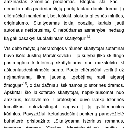
amžinąsias žmonijos problemas. Blogiau štai kas –
nemaža dalis pradedančiųjų poetų labiau domisi forma, jų
eilėraščiai manieringi, bet tuštoki, stokoja gilesnės minties,
originalumo. Skaitydamas tokią poeziją, kartais jauti
autoriaus neišprusimą. O nebūdamas asmenybe, nedaug
14
ką gali pasakyti šiuolaikiniam skaitytojui“
.
Vis dėlto rašytojų hierarchijos viršūnėn skaitytojai sutartinai
buvo įkėlę Justiną Marcinkevičių – jo kūryba įtiko skirtingo
pasirengimo ir interesų skaitytojams, nuo moksleivio iki
aštuoniasdešimtmečio sargo. Poeto eilėraščiai vertinti už
neįmantrumą, tikrą jausmą, „gebėjimą rasti atgarsį
15
žmoguje“
, o dar dažniau išskiriamos jo istorinės dramos.
Apskritai šio laikotarpio skaitytojai, nepriklausomai nuo
amžiaus, išsilavinimo ir profesijos, buvo išalkę istorinės
tematikos, entuziastingai reagavo į ją gvildenančius
kūrinius. Pavyzdžiui, keturiasdešimt penkerių panevėžietė
buhalterė prisipažino: „Skaitydama istorinius romanus,
istorines dramas (Grušas, Marcinkevičius), jaučiu ir