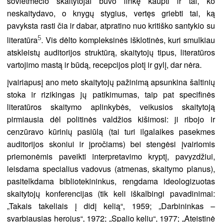
sovietmečio skaitytojai buvo linkę kaupti ir tai, ko
neskaitydavo, o knygų stygius, vertęs griebti tai, ką
pavyksta rasti čia ir dabar, atpratino nuo kritiško santykio su
5
literatūra
. Vis dėlto kompleksinės išklotinės, kuri smulkiau
atskleistų auditorijos struktūrą, skaitytojų tipus, literatūros
vartojimo mastą ir būdą, recepcijos plotį ir gylį, dar nėra.
įvairiapusį ano meto skaitytojų pažinimą apsunkina šaltinių
stoka ir rizikingas jų patikimumas, taip pat specifinės
literatūros skaitymo aplinkybės, veikusios skaitytoją
pirmiausia dėl politinės valdžios kišimosi: ji ribojo ir
cenzūravo kūrinių pasiūlą (tai turi ilgalaikes pasekmes
auditorijos skoniui ir įpročiams) bei stengėsi įvairiomis
priemonėmis paveikti interpretavimo kryptį, pavyzdžiui,
leisdama specialius vadovus (atmenas, skaitymo planus),
pasitelkdama bibliotekininkus, rengdama ideologizuotas
skaitytojų konferencijas (tik keli iškalbingi pavadinimai:
„Takais takeliais į didį kelią“, 1959; „Darbininkas –
svarbiausias herojus“, 1972; „Spalio keliu“, 1977; „Ateistinė