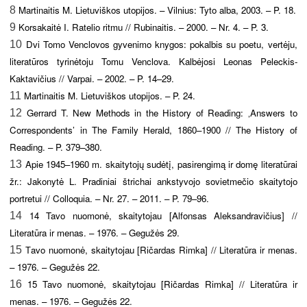
Martinaitis M. Lietuviškos utopijos. – Vilnius: Tyto alba, 2003. – P. 18.
8
Korsakaitė I. Ratelio ritmu // Rubinaitis. – 2000. – Nr. 4. – P. 3.
9
Dvi Tomo Venclovos gyvenimo knygos: pokalbis su poetu, vertėju,
10
literatūros tyrinėtoju Tomu Venclova. Kalbėjosi Leonas Peleckis-
Kaktavičius // Varpai. – 2002. – P. 14–29.
Martinaitis M. Lietuviškos utopijos. – P. 24.
11
Gerrard T. New Methods in the History of Reading: ‚Answers to
12
Correspondents’ in The Family Herald, 1860–1900 // The History of
Reading. – P. 379–380.
Apie 1945–1960 m. skaitytojų sudėtį, pasirengimą ir domę literatūrai
13
žr.: Jakonytė L. Pradiniai štrichai ankstyvojo sovietmečio skaitytojo
portretui // Colloquia. – Nr. 27. – 2011. – P. 79–96.
14 Tavo nuomonė, skaitytojau [Alfonsas Aleksandravičius] //
14
Literatūra ir menas. – 1976. – Gegužės 29.
avo nuomonė, skaitytojau [Ričardas Rimka] // Literatūra ir menas.
15
T
– 1976. – Gegužės 22.
15 Tavo nuomonė, skaitytojau [Ričardas Rimka] // Literatūra ir
16
menas. – 1976. – Gegužės 22.