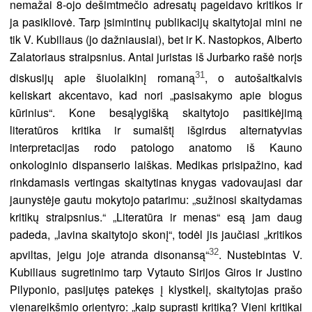
nemažai 8-ojo dešimtmečio adresatų pageidavo kritikos ir
ja pasikliovė. Tarp įsimintinų publikacijų skaitytojai mini ne
tik V. Kubiliaus (jo dažniausiai), bet ir K. Nastopkos, Alberto
Zalatoriaus straipsnius. Antai juristas iš Jurbarko rašė norįs
31
diskusijų apie šiuolaikinį romaną
, o autošaltkalvis
keliskart akcentavo, kad nori „pasisakymo apie blogus
kūrinius“. Kone besąlygišką skaitytojo pasitikėjimą
literatūros kritika ir sumaištį išgirdus alternatyvias
interpretacijas rodo patologo anatomo iš Kauno
onkologinio dispanserio laiškas. Medikas prisipažino, kad
rinkdamasis vertingas skaitytinas knygas vadovaujasi dar
jaunystėje gautu mokytojo patarimu: „sužinosi skaitydamas
kritikų straipsnius.“ „Literatūra ir menas“ esą jam daug
padeda, „lavina skaitytojo skonį“, todėl jis jaučiasi „kritikos
32
apviltas, jeigu joje atranda disonansą“
. Nustebintas V.
Kubiliaus sugretinimo tarp Vytauto Sirijos Giros ir Justino
Pilyponio, pasijutęs patekęs į klystkelį, skaitytojas prašo
vienareikšmio orientyro: „kaip suprasti kritiką? Vieni kritikai