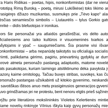
ra Haris Ridikas – poetas, hipis, nonkonformistas (dar ne vien
rototipą Rimą Buroką – poetą, mirusi Lukiškėse) toks likimo 
rasigėręs džiazo muzikantas, susmukęs prie „Tėvo ka­po“ alaus
ėsčias senamiesčio simbolis – Liutaurėlis – tylus Gorkio gatv
nrikė – didis blefuotojas ir ironikas.
ors šie personažai yra atlaidūs geraširdžiai, vis dėlto aut
ficialie­siems ano laiko kultūros ir visuome­ninės tvarkos 
ašytojams ir ypač – saugumiečiams. Šia prasme visi iš­var
onkonformistai – arba nepanūdę taikstytis su oficialiąja socialist
riimti, palikdama gėrimo, pagiriu, prievartinių gydyklų ar durn
ikrovė atmeta personažo pastangą adaptuo­tis, matome novelė
ats pasakotojas, kuriam laimingo atsitiktinumo dėka pavyksta įs
azorų kaime ornitologų. Tačiau buvęs stribas, suvokęs, kas čia
ersonažo pastangas užsikabinti už kitokio gyvenimo, neskandina
r savotiškas ištisos anuo metu prasigėrusios generacijos gyvenimo
uvo grindžiamas jei ne protestu, bent nenoru elgtis prieš sąžin
rįžtu prie literatūros mokslininkės Violetos Kelertienės minti
iame novelių rinkinyje Vilnius iškyla kaip gyvų personažų mie