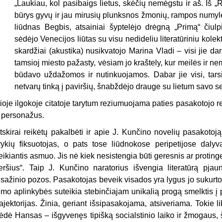
„Laukiau, kol pasibaigs lietus, skėčių ne­mėgstu ir aš. Iš
būrys gyvų ir jau mirusių plunksnos žmonių, rampos numylė
liūdnas Begbis, atsainiai šyptelėjo drėgną „Primą“ čiul
sėdėjo Venecijos liūtas su visu nedideliu literatūriniu kolek
skardžiai (akustika) nusi­kvatojo Marina Vladi – visi jie d
tamsioj miesto pažasty, vėsiam jo kraštely, kur meilės ir n
būdavo uždažomos ir nutinkuo­jamos. Dabar jie visi, tars
netvarų tinką į pavir­šių, šnabždėjo drauge su lietum savo s
ioje ilgokoje citatoje tarytum re­ziumuojama paties pasakotojo re
r personažus.
tskirai reikėtų pakalbėti ir apie J. Kunčino novelių pasakotoją
vykių fiksuotojas, o pats tose liūdnokose peripetijose dalyva
eikiantis asmuo. Jis nė kiek nesistengia būti geresnis ar protin
eršius“. Taip J. Kunči­no naratorius išvengia literatūrą pjau
isažinio pozos. Pasakotojas beveik visados yra lygus jo sukurt
imo aplinkybės suteikia stebinčiajam unikalią progą smelktis į
rajektorijas. Žinia, geriant išsipasakojama, atsiveriama. Tokie
ėdė Hansas – išgyvenęs tipišką socialstinio laiko ir žmogaus, šv