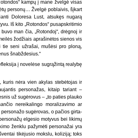
 „Rotondos“ kampų į mane žvelgė visas
tų per­sonų… Žvelgė poblaivis, šįkart
pianti Doloresa Lust, atsukęs nugarą
tyvu. Iš kito „Rotondos“ pusapskritimio
ar buvo man čia, „Rotondoj“, drėgnoj ir
emeilės žodžiais aprašinėtos sienos vis
i tie seni užrašai, mušėsi pro ploną,
e­nus šnabždesius.“
flek­sija į novelėse sugrąžintą realybę
, kuris nėra vien akylas stebėtojas ir
ujantis persona­žas, kitaip tariant –
gesnis už sugėrovus – „to paties plauko
nančio nereikalingo moralizavi­mo ar
o personažo sugėrovas, o pačios girta­
 personažų elgesio motyvus bei likimų
 likimo ženklu pažymėti personažai yra
entai tikėjusio mokslu, koliziją; toks