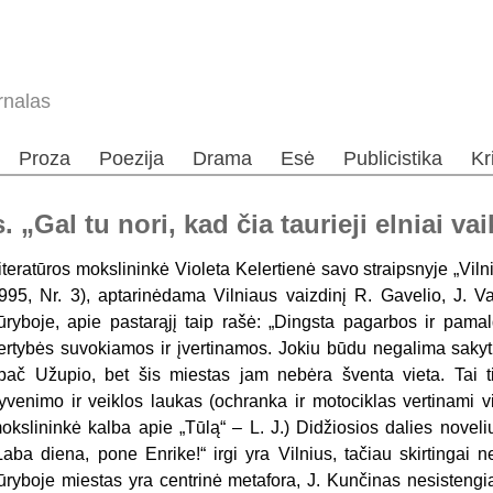
rnalas
Proza
Poezija
Drama
Esė
Publicistika
Kr
 „Gal tu nori, kad čia taurieji elniai va
iteratūros mokslininkė Violeta Kelertienė savo straipsnyje „Vilniu
995, Nr. 3), aptarinėdama Vilniaus vaizdinį R. Gavelio, J. V
ūryboje, apie pastarąjį taip rašė: „Dingsta pa­garbos ir pama
ertybės suvokia­mos ir įvertinamos. Jokiu būdu ne­galima sakyt
pač Užupio, bet šis miestas jam nebėra šventa vieta. Tai tik 
yvenimo ir veiklos laukas (ochranka ir motociklas vertinami vien
okslininkė kalba apie „Tūlą“ – L. J.) Didžiosios dalies novel
Laba diena, pone Enrike!“ irgi yra Vilnius, tačiau skirtingai n
ūryboje miestas yra centrinė metafora, J. Kunčinas nesistengia v