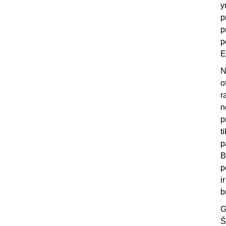
y
p
p
p
E
N
o
r
n
p
t
p
B
p
i
b
G
Š