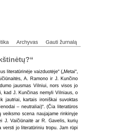
itika
Archyvas
Gauti žurnalą
ikštinėtų?“
s literatūrinėje vaizduotėje“ („Metai“,
aičiūnaitės, A. Ramono ir J. Kunčino
ldumo jausmas Vil­niui, nors visos jo
i, kad J. Kunčinas nemyli Vilniaus, o
jautriai, kartais ironiškai su­voktas
odai – neutraliai)“. (Čia literatū­ros
ių veiks­mo scena naujajame rinkinyje
ei J. Vaičiūnaitė ar R. Gavelis, kurių
ersti jo literatūriniu tropu. Jam rūpi