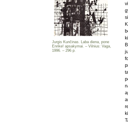
v
g
s
K
b
k
Jurgis Kunčinas. Laba diena, pone
B
Enrike! apsakymai. – Vilnius: Vaga,
1996. – 296 p.
j
f
p
t
p
n
a
a
r
k
T