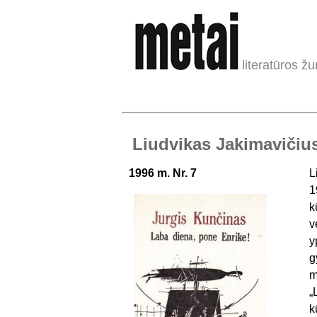
literatūros žu
Liudvikas Jakimavičius.
1996 m. Nr. 7
L
1
k
v
y
g
m
„
k