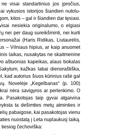
ne visai standartinius jos įpro­čius,
ai vykusios istorijos šiandien nutolu­
m, kitos – gal ir šiandien dar tęsiasi.
isai ne­siekia originalumo, o elgiasi
ų nei per daug sureikšminti, nei kurti
ersonažai (Haris Ri­dikas, Liutaurėlis,
ipus – Vilniaus hipius, ar kaip anuomet
rinis laikas, nusakytas ne skaitmenine
vo aštuonias kapeikas, alaus bokalas
a­kytum, kažkas labai dienoraštiška,
l, kad autorius šiuos kūrinius rašė gal
vų. Novelėje „Kegelbanas“ (p. 100)
 tikrai nėra savigyros ar perlenkimo. O
a. Pasakotojas taip gyvai at­gaivina
nyksta ta dešimties metų atminties ir
ove­lių pabaigose, kai pasakotojas vienu
paties nuostatą į Leta nuplaukusį laiką.
 tiesiog čechoviška: