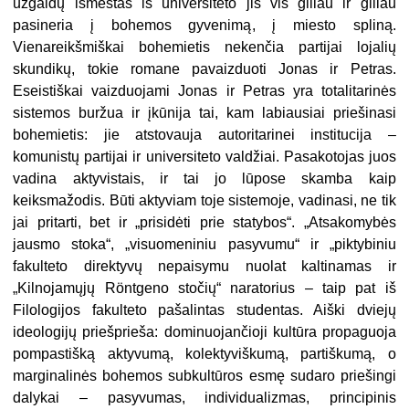
užgaidų išmestas iš universiteto jis vis giliau ir giliau
pasineria į bohemos gyvenimą, į miesto spliną.
Vienareikšmiškai bohemietis nekenčia partijai lojalių
skundikų, tokie romane pavaizduoti Jonas ir Petras.
Eseistiškai vaizduojami Jonas ir Petras yra totalitarinės
sistemos buržua ir įkūnija tai, kam labiausiai priešinasi
bohemietis: jie atstovauja autoritarinei instituci­ja –
komunistų partijai ir universiteto valdžiai. Pasakotojas juos
vadina aktyvistais, ir tai jo lūpose skamba kaip
keiksmažodis. Būti aktyviam toje sistemoje, vadinasi, ne tik
jai pritarti, bet ir „prisidėti prie statybos“. „Atsakomybės
jausmo stoka“, „visuomeniniu pasyvumu“ ir „piktybiniu
fakulteto direktyvų nepaisymu nuolat kaltinamas ir
„Kilnojamųjų Röntgeno stočių“ naratorius – taip pat iš
Filologijos fakulteto pašalintas studentas. Aiški dviejų
ideologijų priešprieša: dominuojančioji kultūra propaguoja
pompastišką aktyvumą, kolektyviškumą, partiškumą, o
marginalinės bohemos subkultūros esmę sudaro priešingi
dalykai – pasyvumas, individualizmas, principinis