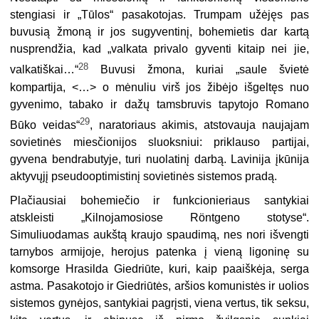
stengiasi ir „Tūlos“ pasakotojas. Trumpam užėjęs pas
buvusią žmoną ir jos sugyventinį, bohemietis dar kartą
nusprendžia, kad „valkata privalo gyventi kitaip nei jie,
28
valkatiškai…“
Buvusi žmona, kuriai „saule švietė
kompartija, <…> o mėnuliu virš jos žibėjo išgeltęs nuo
gyvenimo, tabako ir dažų tamsbruvis tapytojo Romano
29
Būko veidas“
, naratoriaus akimis, atstovauja naujajam
sovietinės miesčionijos sluoksniui: priklauso partijai,
gyvena bendrabutyje, turi nuolatinį darbą. Lavinija įkūnija
aktyvųjį pseudooptimistinį sovietinės sistemos pradą.
Plačiausiai bohemiečio ir funkcionieriaus santykiai
atskleisti „Kilno­jamosiose Röntgeno stotyse“.
Simuliuodamas aukštą kraujo spaudimą, nes nori išvengti
tarnybos armijoje, herojus patenka į vieną ligoninę su
komsorge Hrasilda Giedriūte, kuri, kaip paaiškėja, serga
astma. Pasakotojo ir Giedriūtės, aršios komunistės ir uolios
sistemos gynėjos, santykiai pagrįsti, viena vertus, tik seksu,