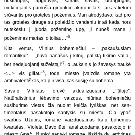
nusilaupęs, apgriuvęs, kartais savas, drau­gingas,
mirkčiojantis pamušta girtuoklio akimi ir tarsi laikas lietum
srūvantis pro groteles į požemius. Man atrodydavo, kad pro
tas groteles drauge su polaidžio vandeniu ir aš kada nors
nutekėsiu į juodą požeminę upę, ji nuneš mane į
6
požemines marias, o toliau…“
Kita vertus, Vilnius bohemiečiui – „pakaušusiam
romantikui“ – „buvo panašus į kilnų, paliktą likimo valiai,
7
bet nedejuojantį sužeistąjį“
, o „auksinis jo žavesys traukė
8
<…> vis giliau“
, todėl miesto įvaizdis romane yra
ambivalentiškas, kaip ir visa, kas susiję su bohema.
Savaip Vilniaus erdvė aktualizuojama „Tūloje“.
Natūralistinius lėbavimo vaizdus, niūrias bohemiečių
susibūrimo vietas čia nuolat keičia lyriškas, net sen­
timentalus pasakotojo santykis su miestu. Čia ypač
svarbus Užupis, romane vaizduojamas kaip bohemos
kvartalas. Violeta Davoliūtė, analizuodama pasako­tojo ir
miesto (ypač Užupio) santykį romane, išskiria dvi erdvines