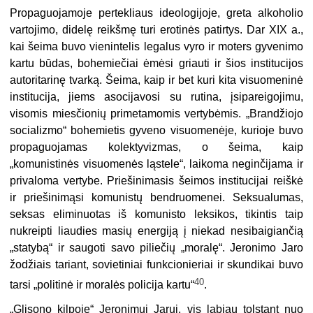
Propaguojamoje pertekliaus ideologijoje, greta alkoholio
vartojimo, didelę reikšmę turi erotinės patirtys. Dar XIX a.,
kai šeima buvo vienintelis legalus vyro ir moters gyvenimo
kartu būdas, bohemiečiai ėmėsi griauti ir šios institucijos
autoritarinę tvarką. Šeima, kaip ir bet kuri kita visuomeninė
institucija, jiems asocijavosi su rutina, įsipareigojimu,
visomis miesčionių primetamomis vertybėmis. „Brandžiojo
socializmo“ bohemietis gyveno visuomenėje, kurioje buvo
propaguojamas kolektyvizmas, o šeima, kaip
„komunistinės visuomenės ląstele“, laikoma neginčijama ir
privaloma vertybe. Priešinimasis šeimos insti­tucijai reiškė
ir priešinimąsi komunistų bendruomenei. Seksualumas,
seksas eliminuotas iš komunisto leksikos, tikintis taip
nukreipti liaudies masių energi­ją į niekad nesibaigiančią
„statybą“ ir saugoti savo piliečių „moralę“. Jeronimo Jaro
žodžiais tariant, sovietiniai funkcionieriai ir skundikai buvo
40
tarsi „politinė ir moralės policija kartu“
.
„Glisono kilpoje“ Jeronimui Jarui, vis labiau tolstant nuo