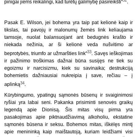
32
pinigai jiems reikalingi, kad turėtų galimybę pasireikšti“
.
Pasak E. Wilson, jei bohema yra taip pat kelionė kaip ir
tikslas, tai pavojų ir malonumų žemės link keliaujama
tamsoje, nuolat balansuojant ant bedugnės krašto ir
niekada nežinia, ar ši kelionė veda nušvitimo ar
33
beprotybės, triumfo ar užmaršties link“
. Savęs ieškojimas
ir pažinimo troškimas dažnai būna susijęs ne tiek su
egoizmu ir narcisizmu, kiek su savinaika; destrukciją
bohemietis daž­niausiai nukreipia į save, rečiau – į
34
aplinką
.
Kūrybingumo, ypatingų sąmonės būsenų ir svaiginimosi
ryšiai yra labai seni. Pakanka prisiminti senovės graikų
legendą apie Dionisą. Šis mitas visų pirma yra
pasakojimas apie piktnaudžiavimą alkoholiu, ekstatine
sąmonės būsena ir seksu. Bohemos mitas, iškėlęs mintį
apie menininką kaip maištautoją, kuriam leidžiami visi