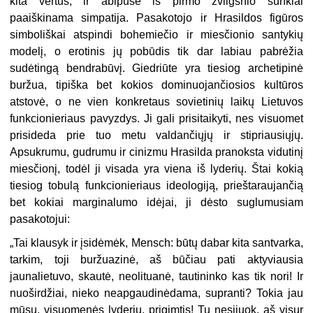
kita vertus, ir abipuse iš pirmo žvilgsnio sunkiai
paaiškinama simpatija. Pasakotojo ir Hrasildos figūros
simboliškai atspindi bohemiečio ir miesčionio santykių
modelį, o erotinis jų pobūdis tik dar labiau pabrėžia
sudėtingą bend­rabūvį. Giedriūte yra tiesiog archetipinė
buržua, tipiška bet kokios dominuo­jančiosios kultūros
atstovė, o ne vien konkretaus sovietinių laikų Lietuvos
funkcionieriaus pavyzdys. Ji gali prisitaikyti, nes visuomet
prisideda prie tuo metu valdančiųjų ir stipriausiųjų.
Apsukrumu, gudrumu ir cinizmu Hrasilda pranoksta vidutinį
miesčionį, todėl ji visada yra viena iš lyderių. Štai kokią
tiesiog tobulą funkcionieriaus ideologiją, prieštaraujančią
bet kokiai marginalumo idėjai, ji dėsto suglumusiam
pasakotojui:
„Tai klausyk ir įsidėmėk, Mensch: būtų dabar kita santvarka,
tarkim, toji buržuazinė, aš būčiau pati aktyviausia
jaunalietuvo, skautė, neolituanė, tautininko kas tik nori! Ir
nuoširdžiai, nieko neapgaudinėdama, supranti? Tokia jau
mūsų, visuomenės lyderių, prigimtis! Tu nesijuok, aš visur