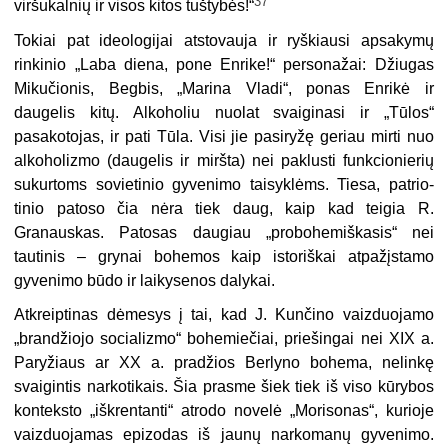
37
viršukalnių ir visos kitos tuštybės!“
Tokiai pat ideologijai atstovauja ir ryškiausi apsakymų
rinkinio „Laba diena, pone Enrike!“ personažai: Džiugas
Mikučionis, Begbis, „Marina Vladi“, ponas Enrikė ir
daugelis kitų. Alkoholiu nuolat svaiginasi ir „Tūlos“
pasakotojas, ir pati Tūla. Visi jie pasiryžę geriau mirti nuo
alkoholizmo (daugelis ir miršta) nei pa­klusti funkcionierių
sukurtoms sovietinio gyvenimo taisyklėms. Tiesa, patrio­
tinio patoso čia nėra tiek daug, kaip kad teigia R.
Granauskas. Patosas daugiau „probohemiškasis“ nei
tautinis – grynai bohemos kaip istoriškai atpažįstamo
gyvenimo būdo ir laikysenos dalykai.
Atkreiptinas dėmesys į tai, kad J. Kunčino vaizduojamo
„brandžiojo socializmo“ bohemiečiai, priešingai nei XIX a.
Paryžiaus ar XX a. pradžios Berlyno bohema, nelinkę
svaigintis narkotikais. Šia prasme šiek tiek iš viso kūrybos
konteksto „iškrentanti“ atrodo novelė „Morisonas“, kurioje
vaizduojamas epizodas iš jaunų narkomanų gyvenimo.