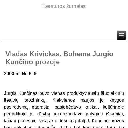
literatūros žurnalas
Vladas Krivickas. Bohema Jurgio
Kunčino prozoje
2003 m. Nr. 8–9
Jurgis Kunčinas buvo vienas produktyviausių šiuolaikinių
lietuvių prozininkų. Kiekvienos naujos jo knygos
pasirodymą paprastai pastebėdavo kri­tikai, kultūrinėje
periodikoje jo kūrybą recenzuodavo palyginti išsamiai,
tačiau platesnių, visą ar didesniąją dalį J. Kunčino prozos
konceptualiai aptariančių darbų kol kas nėra. Tam, be