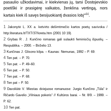
pasaulio užkodavimai, ir kiekvienas jų, tarsi Dostojevskio
poetiški ir prasigėrę valkatos, ženklina vertingą, nors
44
kartais kiek iš savęs besijuokiantį dvasios lobį“
.
1
Jakonytė L. XX a. ketvirto dešimtmečio kartos poetų savivoka /
http:literatura.lt/TXT/37/loreta.htm (2001 10 19).
2
Grybas R . J. Kunčino romanas gali sulaukti feminisčių išpuolių. –
Respublika. – 2000. – Birželio 13.
3
Kunčinas J. Glisono kilpa. – Kaunas: Nemunas, 1992 – P. 69.
4
Ten pat. – P. 70.
5
Ten pat. – P. 49–60.
6
Ten pat. – P. 50.
7
Ten pat. – P. 68.
8
Ten pat – P. 50.
9
Davoliūtė V. Miestas dviejuose romanuose: Jurgio Kunčino „Tūla“ ir
Ričardo Gavelio „Vilniaus pokeris“ // Kultūros barai. – Nr. 8/9. – 1999. –
P. 62.
10
Ten pat.