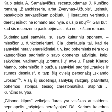
Kaip teigia A. Samalavičius, recenzuodamas J. Kunčino
romaną „Blanchisserie, arba Žvėrynas–Užupis“, „stimulų
pasakotojo sarkastiškam požiūriui į literatūros vertintojus
25
derėtų ieškoti ne romano audinyje, o už jo ribų“
. Gali būti,
kad šis recenzento pastebėjimas tinka ne tik šiam romanui.
Sudėtingiausi santykiai su savo kultūriniu oponentu –
miesčioniu, funk­cionieriumi. Čia įdomiausia tai, kad tie
santykiai nėra vienareikšmiai, t. y. kad bohemietis nėra toks
kategoriškas pagrindinio savo oponento atžvilgiu, kaip,
sakykime, vadinamųjų „protmaišių“ atveju. Pasak Klauso
Manno, bohemiečio ir buržua santykiai pagrįsti „traukos ir
stūmos dėsniais“, o tarp šių dviejų perso­nažų „sklando
26
Erosas“
. Visą šį sudėtingą santykių raizginį, patvirtintą
bohe­mos istorijos, tiesiog chrestomatiškai atspindi J.
Kunčino kūryba.
„Glisono kilpos“ veikėjas Jaras yra visiškas autsaideris,
nepritapėlis „rašytojas nerašytojas“ Dėl Karinės katedros