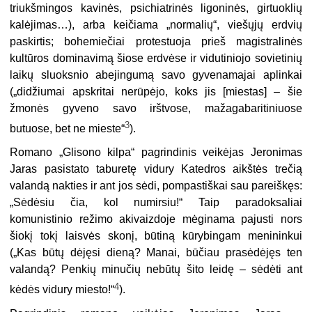
triukšmingos kavinės, psichiat­rinės ligoninės, girtuoklių
kalėjimas…), arba keičiama „normalių“, viešųjų erd­vių
paskirtis; bohemiečiai protestuoja prieš magistralinės
kultūros dominavimą šiose erdvėse ir vidutiniojo sovietinių
laikų sluoksnio abejingumą savo gyvena­majai aplinkai
(„didžiumai apskritai nerūpėjo, koks jis [miestas] – šie
žmonės gyveno savo irštvose, mažagabaritiniuose
3
butuose, bet ne mieste“
).
Romano „Glisono kilpa“ pagrindinis veikėjas Jeronimas
Jaras pasistato tabu­retę vidury Katedros aikštės trečią
valandą nakties ir ant jos sėdi, pompastiškai sau pareiškęs:
„Sėdėsiu čia, kol numirsiu!“ Taip paradoksaliai
komunistinio reži­mo akivaizdoje mėginama pajusti nors
šiokį tokį laisvės skonį, būtiną kūry­bingam menininkui
(„Kas būtų dėjęsi dieną? Manai, būčiau prasėdėjęs ten
valandą? Penkių minučių nebūtų šito leidę – sėdėti ant
4
kėdės vidury miesto!“
).