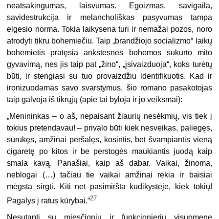
neatsakingumas, laisvumas. Egoizmas, savigaila,
savidestrukcija ir melancholiškas pasyvumas tampa
elgesio norma. Tokia laikysena turi ir nemažai pozos, noro
atrodyti tikru bohemiečiu. Taip „brandžiojo socializmo“ laikų
bohemietis pratęsia ankstesnės bohemos sukurto mito
gyvavimą, nes jis taip pat „žino“, „įsivaizduoja“, koks turėtų
būti, ir stengiasi su tuo provaizdžiu identifikuotis. Kad ir
ironizuodamas savo svarstymus, šio romano pasakotojas
taip galvoja iš tikrųjų (apie tai byloja ir jo veiksmai):
„Menininkas – o aš, nepaisant žiaurių nesėkmių, vis tiek j
tokius pretendavau! – privalo būti kiek nesveikas, paliegęs,
surukęs, amžinai peršalęs, kosintis, bet švampiantis vieną
cigaretę po kitos ir be perstogės maukiantis juodą kaip
smala kavą. Panašiai, kaip aš dabar. Vaikai, žino­ma,
neblogai (…) tačiau tie vaikai amžinai rėkia ir baisiai
mėgsta sirgti. Kiti net pasimiršta kūdikystėje, kiek tokių!
27
Pagalys į ratus kūrybai.“
Nesutapti su miesčionių ir funkcionierių visuomene