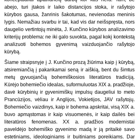
abejo, turi įtakos ir laiko distancijos stoka, ir rašy­tojo
kūrybos gausa, žanrinis šakotumas, nevienodas meninis
lygis. Nemažiau svarbu ir tai, kad vis dar neišspręsta, nors
daugelio vertintojų minėta, J. Kunčino kūrybos analizavimo
kriterijų problema: ne iki galo suvokta, pagal kokį konteks­tą
analizuoti bohemos gyvenimą vaizduojančio rašytojo
kūrybą.
Šiame straipsnyje į J. Kunčino prozą žiūrima kaip į kūrybą,
atsiremiančią į pakankamai seną ir aiškią, bent du šimtus
metų gyvuojančią bohemiškosios litera­tūros tradiciją.
Kūrėjo bohemiečio idealas, suformuluotas XIX a. pradžioje,
davė kūrybinių ir gyvenimiškų impulsų daugeliui to meto
Prancūzijos, vėliau ir Anglijos, Vokietijos, JAV rašytojų.
Bohemiečio vaizdinys, kaip ir bohema apskritai, visą XIX a.
buvo apmąstomas ir kaip visuomenės, ir kaip dailės bei
literatūros fenome­nas. XX a. pradžios modernistai
paveldėjo bohemiško gyvenimo madą ir ją pritaikė savo
estetiniams, ideologiniams ir buitiniams poreikiams. Dar