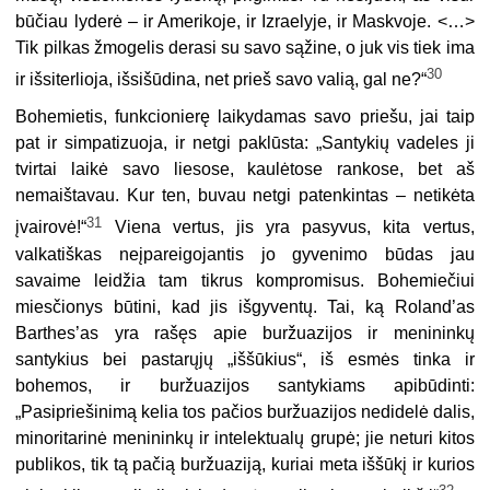
būčiau lyderė – ir Amerikoje, ir Izraelyje, ir Maskvoje. <…>
Tik pilkas žmogelis derasi su savo sąžine, o juk vis tiek ima
30
ir išsiterlioja, išsišūdina, net prieš savo valią, gal ne?“
Bohemietis, funkcionierę laikydamas savo priešu, jai taip
pat ir simpatizuoja, ir netgi paklūsta: „Santykių vadeles ji
tvirtai laikė savo liesose, kaulėtose ran­kose, bet aš
nemaištavau. Kur ten, buvau netgi patenkintas – netikėta
31
įvairovė!“
Viena vertus, jis yra pasyvus, kita vertus,
valkatiškas neįpareigojan­tis jo gyvenimo būdas jau
savaime leidžia tam tikrus kompromisus. Bohemiečiui
miesčionys būtini, kad jis išgyventų. Tai, ką Roland’as
Barthes’as yra rašęs apie buržuazijos ir menininkų
santykius bei pastarųjų „iššūkius“, iš esmės tinka ir
bohemos, ir buržuazijos santykiams apibūdinti:
„Pasipriešinimą kelia tos pačios buržuazijos nedidelė dalis,
minoritarinė menininkų ir intelektualų grupė; jie neturi kitos
publikos, tik tą pačią buržuaziją, kuriai meta iššūkį ir kurios