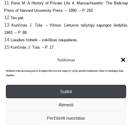
11
Perot M. A History of Private Life 4. Massachusetts: The Belknap
Press of Harvard Uruversity Press. – 1990. – P. 250.
12
Ten pat.
13
Kunčinas J. Tūla. – Vilnius: Lietuvos rašytojų sąjungos leidykla,
1993. – P. 88.
14
Liaudies trobelė – vokiškas naujadaras.
15
Kunčinas J. Tula. – P. 17.
16
Wilson E. The Bohemianization of mass culture / International
Sutikimas
Journal of Cultural Studies. – Vo. 2(1). – 1999. – P. 216.
17
Kunčinas J. Kilnojamosios Röntgeno stotys. – Vilnius: Alma littera,
Siekdami teikti geriausią patirtį, įrenginio informacijai saugoti ir (arba) pasiekti naudojame tokias technologijas kaip
slapukus.
1998. – P. 174.
18
Kunčinas J. Glisono kilpa. – P. 93.
19
Sutikti
Ten pat. – P. 127.
20
Kunčinas J. Tūla. – P. 62.
Atmesti
21
Davoliūtė V. Miestas dviejuose romanuose. – P. 62.
22
Samalavičius A. Novelės romano šešėlyje / Metai. – 1997. – Nr. 3. –
Peržiūrėti nuostatas
P. 138.
23
Kunčinas J. Tūla. – P. 62.