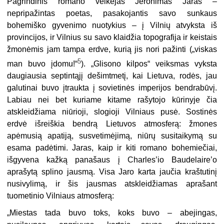
Pagrindinis romano veikėjas Jeronimas Jaras –
nepripažintas poetas, pasako­jantis savo sunkaus
bohemiško gyvenimo nuotykius – į Vilnių atvyksta iš
provin­cijos, ir Vilnius su savo klaidžia topografija ir keistais
žmonėmis jam tampa erdve, kurią jis nori pažinti („viskas
5
man buvo įdomu!“
). „Glisono kilpos“ veiks­mas vyksta
daugiausia septintąjį dešimtmetį, kai Lietuva, rodės, jau
galutinai buvo įtraukta į sovietinės imperijos bendrabūvį.
Labiau nei bet kuriame kitame rašytojo kūrinyje čia
atskleidžiama niūrioji, slogioji Vilniaus pusė. Sostinės
erdvė išreiškia bendrą Lietuvos atmosferą: žmones
apėmusią apatiją, susvetimėjimą, niūrų susitaikymą su
esama padėtimi. Jaras, kaip ir kiti romano bohemiečiai,
išgyvena kažką panašaus į Charles’io Baudelaire’o
aprašytą splino jausmą. Visa Jaro karta jaučia kraštutinį
nusivylimą, ir šis jausmas atskleidžiamas aprašant
tuometinio Vilniaus atmosferą:
„Miestas tada buvo toks, koks buvo – abejingas,