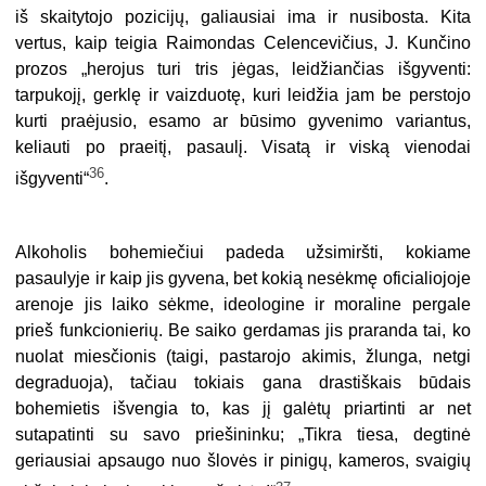
iš skaitytojo pozicijų, galiausiai ima ir nusibosta. Kita
vertus, kaip teigia Raimondas Celencevičius, J. Kunčino
prozos „herojus turi tris jėgas, leidžiančias išgyventi:
tarpukojį, gerklę ir vaizduotę, kuri leidžia jam be perstojo
kurti praėjusio, esamo ar būsimo gyvenimo variantus,
keliauti po praeitį, pasaulį. Visatą ir viską vienodai
36
išgyventi“
.
Alkoholis
bohemi
e
čiui
padeda užsimiršti, kokiame
pasaulyje ir kaip jis gyvena, bet kokią nesėkmę oficialiojoje
arenoje jis laiko sėkme, ideologine ir moraline pergale
prieš funkcionierių. Be saiko gerdamas jis praranda tai, ko
nuolat miesčionis (taigi, pastarojo akimis, žlunga, netgi
degraduoja), tačiau tokiais gana drastiškais būdais
bohemietis išvengia to, kas jį galėtų priartinti ar net
sutapatinti su savo priešininku; „Tikra tiesa, degtinė
geriausiai apsaugo nuo šlovės ir pinigų, kameros, svaigių