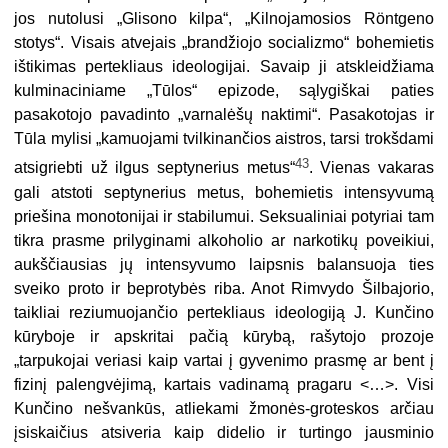
jos nutolusi „Glisono kilpa“, „Kilnojamosios Röntgeno
stotys“. Visais atvejais „brandžiojo socializmo“ bohemietis
ištikimas pertekliaus ideologijai. Savaip ji atskleidžiama
kulminaciniame „Tūlos“ epizode, sąlygiškai paties
pasakotojo pavadinto „var­nalėšų naktimi“. Pasakotojas ir
Tūla mylisi „kamuojami tvilkinančios aistros, tarsi trokšdami
43
atsigriebti už ilgus septynerius metus“
. Vienas vakaras
gali atstoti septynerius metus, bohemietis intensyvumą
priešina monotonijai ir sta­bilumui. Seksualiniai potyriai tam
tikra prasme prilyginami alkoholio ar narkotikų poveikiui,
aukščiausias jų intensyvumo laipsnis balansuoja ties
sveiko proto ir beprotybės riba. Anot Rimvydo Šilbajorio,
taikliai reziumuojančio pertek­liaus ideologiją J. Kunčino
kūryboje ir apskritai pačią kūrybą, rašytojo prozoje
„tarpukojai veriasi kaip vartai į gyvenimo prasmę ar bent į
fizinį palengvėjimą, kartais vadinamą pragaru <…>. Visi
Kunčino nešvankūs, atliekami žmonės-groteskos arčiau
įsiskaičius atsiveria kaip didelio ir turtingo jausminio