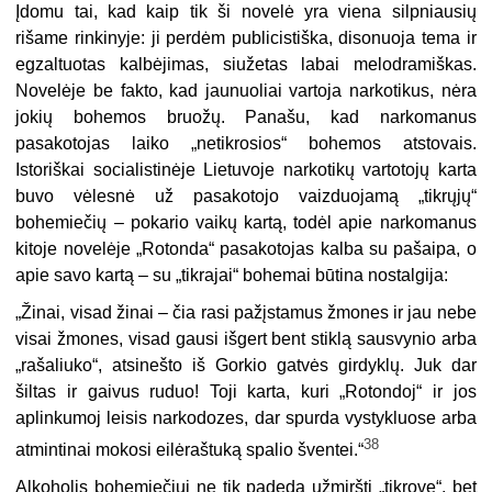
Įdomu tai, kad kaip tik ši novelė yra viena silpniausių
rišame rinkinyje: ji perdėm publicistiška, disonuoja tema ir
egzaltuotas kalbėji­mas, siužetas labai melodramiškas.
Novelėje be fakto, kad jaunuoliai vartoja narkotikus, nėra
jokių bohemos bruožų. Panašu, kad narkomanus
pasakotojas laiko „netikrosios“ bohemos atstovais.
Istoriškai socialistinėje Lietuvoje narkotikų vartotojų karta
buvo vėlesnė už pasakotojo vaizduojamą „tikrųjų“
bohemiečių – pokario vaikų kartą, todėl apie narkomanus
kitoje novelėje „Rotonda“ pasakotojas kalba su pašaipa, o
apie savo kartą – su „tikrajai“ bohemai būtina nostalgija:
„Žinai, visad žinai – čia rasi pažįstamus žmones ir jau nebe
visai žmones, visad gausi išgert bent stiklą sausvynio arba
„rašaliuko“, atsinešto iš Gorkio gatvės girdyklų. Juk dar
šiltas ir gaivus ruduo! Toji karta, kuri „Rotondoj“ ir jos
aplinkumoj leisis narkodozes, dar spurda vystyk­luose arba
38
atmintinai mokosi eilėraštuką spalio šventei.“
Alkoholis bohemiečiui ne tik padeda užmiršti „tikrovę“, bet