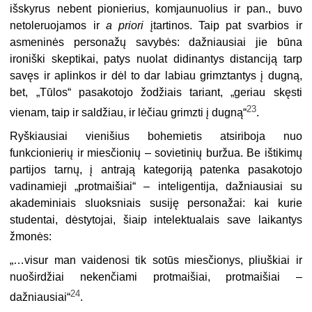
išskyrus nebent pionierius, komjaunuolius ir pan., buvo
netoleruojamos ir
a priori
įtartinos. Taip pat svarbios ir
asmeninės personažų savybės: dažniausiai jie būna
ironiški skeptikai, patys nuolat didi­nantys distanciją tarp
savęs ir aplinkos ir dėl to dar labiau grimztantys į dugną,
bet, „Tūlos“ pasakotojo žodžiais tariant, „geriau skęsti
23
vienam, taip ir saldžiau, ir lėčiau grimzti į dugną“
.
Ryškiausiai vienišius bohemietis atsiriboja nuo
funkcionierių ir miesčionių – sovietinių buržua. Be ištikimų
partijos tarnų, į antrają kategoriją patenka pasakotojo
vadinamieji „protmaišiai“ – inteligentija, dažniausiai su
akademi­niais sluoksniais susiję personažai: kai kurie
studentai, dėstytojai, šiaip intelek­tualais save laikantys
žmonės:
„…visur man vaidenosi tik sotūs miesčionys, pliuškiai ir
nuoširdžiai nekenčiami protmaišiai, protmaišiai –
24
dažniausiai“
.