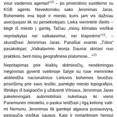
18
visur vaidensis agentai!“
– po priverstinio susitikimo su
KGB agentu Nevedomsku sako Jeronimas Jaras.
Bohemietis ima bijoti ir miesto, kuris jam vis dažniau
asocijuojasi tik su persekiotojais. Lieka vienintelė išeitis –
bėgti iš miesto į gamtą. Tačiau „mūsų klimatas visiškai
19
nepritaikytas nei valkatavimui, nei klajonėms“
, –
skundžiasi Jeronimas Jaras. Panašiai svarsto „Tūlos“
pasakotojas: „Valkatavimo teorija žiau­riai skiriasi nuo
20
praktikos, bent mūsų geografinėse platumose…“
Nepritapimas prie klaikių didmiesčių, nesėkmingas
mėginimas gyventi sve­timoje šalyje su ruse menininke
atskleidžia nacionalinius Lietuvos bohemos bruožus:
prisirišimą prie savo krašto, pamėgto miesto topografijos.
Ištrūkęs iš baigiančio jį uždusinti Vilniaus, Jeronimas Jaras
pakeleivingais automobiliais nukeliauja iki vieno
Panemunės miestelio, o paskui leidžiasi į ilgą kelionę valti­
mi Nemunu. Jeronimas tik gamtoje atgauna pusiausvyrą,
pasijaučia visiškai saugus. Kaip ir romantiniam herojui