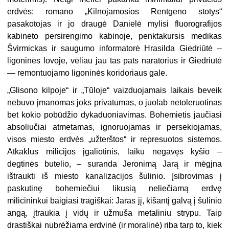
erdvės: romano „Kilnojamosios Rentgeno stotys“
pasakotojas ir jo draugė Danielė mylisi fluorografijos
kabineto persirengimo kabinoje, penktakursis medikas
Švirmickas ir saugumo informatorė Hrasilda Giedriūtė –
ligoninės lovoje, vėliau jau tas pats naratorius ir Giedriūtė
— remontuojamo ligoninės koridoriaus gale.
„Glisono kilpoje“ ir „Tūloje“ vaizduojamais laikais beveik
nebuvo įmanomas joks privatumas, o juolab netoleruotinas
bet kokio pobūdžio dykaduoniavimas. Bohemietis jaučiasi
absoliučiai atmetamas, ignoruojamas ir persekiojamas,
visos miesto erdvės „užterštos“ ir represuotos sistemos.
Atkaklus milicijos įgaliotinis, laiku negavęs kyšio –
degtinės butelio, – suranda Jeronimą Jarą ir mėgjna
ištraukti iš miesto kanalizacijos šulinio. Įsibrovimas į
paskutinę bohemiečiui likusią neliečiamą erdvę
milicininkui baigiasi tragiškai: Jaras jį, kišantį galvą į šulinio
angą, įtraukia į vidų ir užmuša metaliniu strypu. Taip
drastiškai nubrėžiama erdvinė (ir moralinė) riba tarp to, kiek