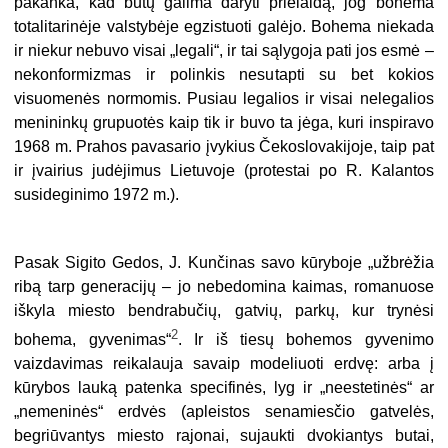
pakanka, kad būtų galima daryti prielaidą, jog bohema
totalitarinėje valstybėje egzistuoti galėjo. Bohema niekada
ir niekur nebuvo visai „legali“, ir tai sąlygoja pati jos esmė –
nekonformizmas ir polinkis nesutapti su bet kokios
visuomenės normomis. Pusiau legalios ir visai nelegalios
me­nininkų grupuotės kaip tik ir buvo ta jėga, kuri inspiravo
1968 m. Prahos pavasario įvykius Čekoslovakijoje, taip pat
ir įvairius judėjimus Lietuvoje (protestai po R. Kalantos
susideginimo 1972 m.).
Pasak Sigito Gedos, J. Kunčinas savo kūryboje „užbrėžia
ribą tarp generacijų – jo nebedomina kaimas, romanuose
iškyla miesto bendrabučių, gatvių, parkų, kur trynėsi
2
bohema, gyvenimas“
. Ir iš tiesų bohemos gyvenimo
vaizdavimas rei­kalauja savaip modeliuoti erdvę: arba į
kūrybos lauką patenka specifinės, lyg ir „neestetinės“ ar
„nemeninės“ erdvės (apleistos senamiesčio gatvelės,
begriūvan­tys miesto rajonai, sujaukti dvokiantys butai,