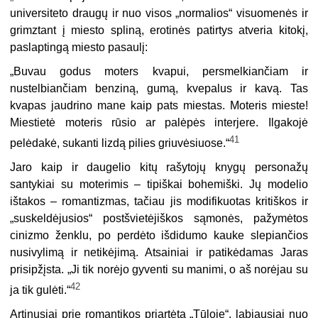
universiteto draugų ir nuo visos „normalios“ visuomenės ir
grimztant į miesto spliną, erotinės patirtys atveria kitokį,
paslaptingą miesto pasaulį:
„Buvau godus moters kvapui, persmelkiančiam ir
nustelbiančiam benziną, gumą, kvepalus ir kavą. Tas
kvapas jaudrino mane kaip pats miestas. Moteris mieste!
Miestietė moteris rūsio ar palėpės interjere. Ilgakojė
41
pelėdakė, sukanti lizdą pilies griuvėsiuose.“
Jaro kaip ir daugelio kitų rašytojų knygų personažų
santykiai su moterimis – tipiškai bohemiški. Jų modelio
ištakos – romantizmas, tačiau jis modifikuotas kritiškos ir
„suskeldėjusios“ postšvietėjiškos sąmonės, pažymėtos
cinizmo ženk­lu, po perdėto išdidumo kauke slepiančios
nusivylimą ir netikėjimą. Atsainiai ir patikėdamas Jaras
prisipžįsta. „Ji tik norėjo gyventi su manimi, o aš norėjau su
42
ja tik gulėti.“
Artinusiai prie romantikos priartėta „Tūloje“, labiausiai nuo