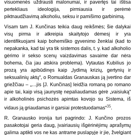
visuomenės uždrausti malonumai, ir pavertęs tai ištisa
pertekliaus ideologija, pirmiausia ir perėmė
piktnaudžiavimą alkoholiu, seksu ir pamišimo garbinimą.
Visam tam J. Kunčinas teikia daug reikšmės; šie dalykai
visų pirma ir atkreipia skaitytojo dėmesį ir yra
identifikuojami kaip bohemiško gyvenimo ženklai (kad to
nepakanka, kad tai yra tik sistemos dalis, t. y. kad alkoholio
gėri­mo ir sekso scenų vaizdavimas savaime dar nėra
bohema, čia jau atskira proble­ma). Vytautas Kubilius jo
prozą yra apibūdinęs kaip „lydimą krizių, gertynių ir
seksualinių aktų“, o Romualdas Granauskas ją įvertino dar
griežčiau – „…jis [J. Kunčinas] leidžia romaną po romano
apie tai, kaip visą jaunystę nepaliaudamas gėrė „vaisiuką“
ir alkoholinės psichozės apimtas kovojo su Sistema, iš
35
vidaus ją griaudamas ir garsiai protestuodamas“
.
R. Granausko ironija turi pagrindo: J. Kunčino prozos
pasakotojai geria daug, įvairiausių išgėrinėjimų aprašymų
galima aptikti vos ne kas antrame puslapyje ir jie, žvelgiant