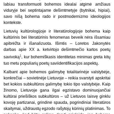
labiau transformuoti bohemos idealai atgimė amžiaus
viduryje bei septintajame dešimtmetyje (bytnikai, hipiai),
savo nišą bohema rado ir postmodernizmo ideologijos
kontekste.
Lietuvių kultūrologijoje ir literatūrologijoje bohema kaip
kultūrinis bei lite­ratūrinis fenomenas beveik nėra išsamiau
apibrėžta ir išanalizuota. Išimtis – Loretos Jakonytės
darbas apie XX a. ketvirtojo dešimtmečio kartos poetų
1
savivoką
, kur bohemiškasis identitetas minimas greta kitų
tuo metu populiarių poetų saviidentifikacijos aspektų.
Kalbant apie bohemos galimybę totalitarinėje valstybėje,
konkrečiai – sovietinėje Lietuvoje – reikia svarstyti apskritai
bet kokios subkultūros galimybę tokio tipo valstybėje. Kaip
žinomo, Lietuvoje gana ilgai egzistavo dominuojančiai
kultūrai priešiškos subkultūros – už Lietuvos laisvę ginklu
kovoję partizanai, grindinė spauda, pogrindiniai literatūros
skaitymai, uždraustų egzodo rašytojų kūrinių platinimas. To