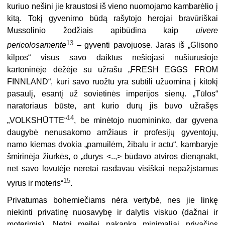
kuriuo neši­ni jie kraustosi iš vieno nuomojamo kambarėlio į
kitą. Tokį gyvenimo būdą rašy­tojo herojai bravūriškai
Mussolinio žodžiais apibūdina kaip
uivere
13
pericolosamente
– gyventi pavojuose. Jaras iš „Glisono
kilpos“ visus savo daiktus nešiojasi nušiurusioje
kartoninėje dėžėje su užrašu „FRESH EGGS FROM
FINNLAND“, kuri savo ruožtu yra subtili užuomina į kitokį
pasaulį, esantį už sovietinės impe­rijos sienų. „Tūlos“
naratoriaus būste, ant kurio durų jis buvo užrašęs
14
„VOLKSHŪTTE“
, be minėtojo nuomininko, dar gyvena
daugybė nenusakomo amžiaus ir profesijų gyventojų,
namo kiemas dvokia „pamuilėm, žibalu ir actu“, kambaryje
šmirinėja žiurkės, o „durys <..,> būdavo atviros dienąnakt,
net savo lovutėje neretai rasdavau visiškai nepažįstamus
15
vyrus ir moteris“
.
Privatumas bohemiečiams nėra vertybė, nes jie linkę
niekinti privatinę nuo­savybę ir dalytis viskuo (dažnai ir
moterimis). Netgi meilei pakanka minimaliai pri­vačios