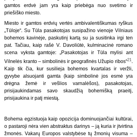
gamtos erdvė jam yra kaip priebėga nuo svetimo ir
priešiško miesto.
Miesto ir gamtos erdvių vertės ambivalentiškumas ryškus
„Tūloje“. Su Tūla pasakotojas susipažino vienoje Vilniaus
bohemos kavinėje, paskutinį kartą su ja susitinka irgi ten
pat. Tačiau, kaip rašė V. Davoliūtė, kulminacinė romano
scena vyksta gamtoje: „Pasakotojas ir Tūla mylisi ant
21
Vilnelės kranto – simbolinės ir geografinės Užupio ribos“
.
Kaip tik čia, kur susilieja bohemos kvartalas ir verž­li,
gyvybe alsuojanti gamta (kaip simbolinė jos esmė yra
drėgna žemė ir vešlios varnalėšos), pasakotojas,
prisijaukindamas savo skaudžią bohemišką praeitį,
prisijaukina ir patį miestą.
Bohema egzistuoja kaip opozicija dominuojančiai kultūrai,
o pastaroji nėra vien abstraktus darinys – ją kuria ir įtvirtina
žmonės. Vakarų Europos valsty­bėse tų žmonių visuma –