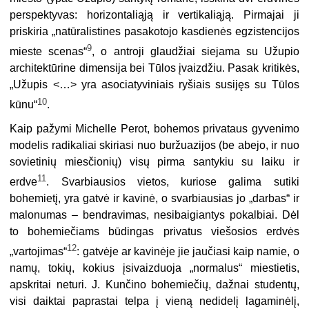
perspektyvas: horizontaliąją ir vertikaliąją. Pirmajai ji
priskiria „natūralistines pasakotojo kasdienės egzistencijos
9
mieste scenas“
, o antroji glaudžiai siejama su Užupio
architektūrine dimensija bei Tūlos įvaizdžiu. Pasak kritikės,
„Užupis <…> yra asociatyviniais ryšiais susijęs su Tūlos
10
kūnu“
.
Kaip pažymi Michelle Perot, bohemos privataus gyvenimo
modelis radikaliai skiriasi nuo buržuazijos (be abejo, ir nuo
sovietinių miesčionių) visų pirma san­tykiu su laiku ir
11
erdve
. Svarbiausios vietos, kuriose galima sutiki
bohemietį, yra gatvė ir kavinė, o svarbiausias jo „darbas“ ir
malonumas – bendravimas, nesi­baigiantys pokalbiai. Dėl
to bohemiečiams būdingas privatus viešosios erdvės
12
„vartojimas“
: gatvėje ar kavinėje jie jaučiasi kaip namie, o
namų, tokių, kokius įsivaizduoja „normalus“ miestietis,
apskritai neturi. J. Kunčino bohemiečių, daž­nai studentų,
visi daiktai paprastai telpa į vieną nedidelį lagaminėlį,