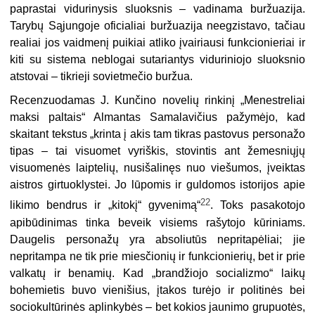
paprastai vidurinysis sluoksnis – vadinama buržuazi­ja.
Tarybų Sąjungoje oficialiai buržuazija neegzistavo, tačiau
realiai jos vaidmenį puikiai atliko įvairiausi funkcionieriai ir
kiti su sistema neblogai sutariantys viduriniojo sluoksnio
atstovai – tikrieji sovietmečio buržua.
Recenzuodamas J. Kunčino novelių rinkinį „Menestreliai
maksi paltais“ Almantas Samalavičius pažymėjo, kad
skaitant tekstus „krinta į akis tam tikras pastovus personažo
tipas – tai visuomet vyriškis, stovintis ant žemesniųjų
visuomenės laiptelių, nusišalinęs nuo viešumos, įveiktas
aistros girtuoklystei. Jo lūpomis ir guldomos istorijos apie
22
likimo bendrus ir „kitokį“ gyvenimą“
. Toks pasakotojo
apibūdinimas tinka beveik visiems rašytojo kūriniams.
Daugelis per­sonažų yra absoliutūs nepritapėliai; jie
nepritampa ne tik prie miesčionių ir funkcionierių, bet ir prie
valkatų ir benamių. Kad „brandžiojo socializmo“ laikų
bohemietis buvo vienišius, įtakos turėjo ir politinės bei
sociokultūrinės aplinky­bės – bet kokios jaunimo grupuotės,