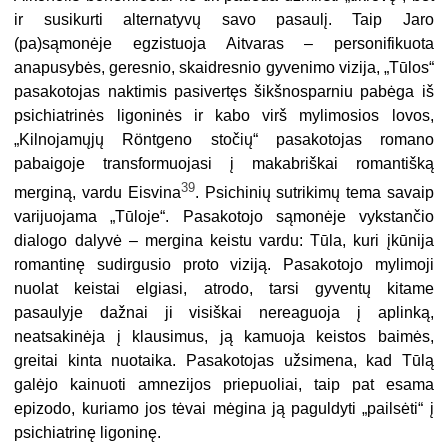
ir susikurti alter­natyvų savo pasaulį. Taip Jaro
(pa)sąmonėje egzistuoja Aitvaras – personifikuo­ta
anapusybės, geresnio, skaidresnio gyvenimo vizija, „Tūlos“
pasakotojas nak­timis pasivertęs šikšnosparniu pabėga iš
psichiatrinės ligoninės ir kabo virš mylimosios lovos,
„Kilnojamųjų Röntgeno stočių“ pasakotojas romano
pabaigoje transformuojasi į makabriškai romantišką
39
merginą, vardu Eisvina
. Psichinių sutrikimų tema savaip
varijuojama „Tūloje“. Pasakotojo sąmonėje vykstančio
dialogo dalyvė – mergina keistu vardu: Tūla, kuri įkūnija
romantinę sudirgusio proto viziją. Pasakotojo mylimoji
nuolat keistai elgiasi, atrodo, tarsi gyventų kitame
pasaulyje dažnai ji visiškai nereaguoja į aplinką,
neatsakinėja į klausimus, ją kamuoja keistos baimės,
greitai kinta nuotaika. Pasakotojas užsimena, kad Tūlą
galėjo kainuoti amnezijos priepuoliai, taip pat esama
epizodo, kuriamo jos tėvai mėgina ją paguldyti „pailsėti“ į
psichiatrinę ligoninę.