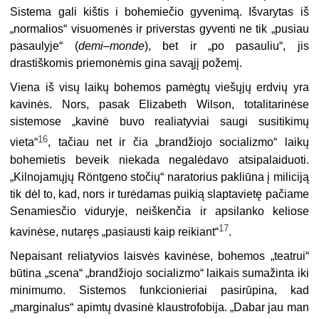
Sistema gali kištis i bohemiečio gyvenimą. Išvarytas iš
„normalios“ visuomenės ir priverstas gyventi ne tik „pusiau
pasaulyje“ (
demi
–
monde
), bet ir „po pasauliu“, jis
drastiškomis priemonėmis gina savąjį požemį.
Viena iš visų laikų bohemos pamėgtų viešųjų erdvių yra
kavinės. Nors, pasak Elizabeth Wilson, totalitarinėse
sistemose „kavinė buvo realiatyviai saugi susitikimų
16
vieta“
, tačiau net ir čia „brandžiojo socializmo“ laikų
bohemietis beveik niekada negalėdavo atsipalaiduoti.
„Kilnojamųjų Röntgeno stočių“ naratorius pakliūna į mili­ciją
tik dėl to, kad, nors ir turėdamas puikią slaptavietę pačiame
Senamiesčio viduryje, neiškenčia ir apsilanko keliose
17
kavinėse, nutaręs „pasiausti kaip reikiant“
.
Nepaisant reliatyvios laisvės kavinėse, bohemos „teatrui“
būtina „scena“ „brandžiojo socializmo“ laikais sumažinta iki
minimumo. Sistemos funkcionieriai pasirūpina, kad
„marginalus“ apimtų dvasinė klaustrofobija. „Dabar jau man