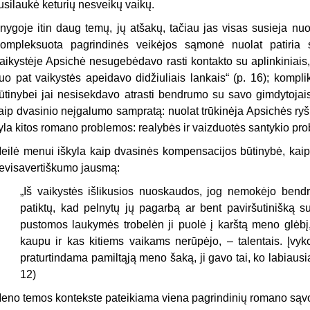
usilaukė keturių nesveikų vaikų.
nygoje itin daug temų, jų atšakų, tačiau jas visas susieja nu
ompleksuota pagrindinės veikėjos sąmonė nuolat patiria s
aikystėje Apsichė nesugebėdavo rasti kontakto su aplinkiniais, „
uo pat vaikystės apeidavo didžiuliais lankais“ (p. 16); komplik
ūtinybei jai nesisekdavo atrasti bendrumo su savo gimdytojais
aip dvasinio neįgalumo sampratą: nuolat trūkinėja Apsichės ryšia
yla kitos romano problemos: realybės ir vaizduotės santykio pr
eilė menui iškyla kaip dvasinės kompensacijos būtinybė, kaip p
evisavertiškumo jausmą:
„Iš vaikystės išlikusios nuoskaudos, jog nemokėjo bendra
patiktų, kad pelnytų jų pagarbą ar bent paviršutinišką s
pustomos laukymės trobelėn ji puolė į karštą meno glėbį,
kaupu ir kas kitiems vaikams nerūpėjo, – talentais. Įvy
praturtindama pamiltąją meno šaką, ji gavo tai, ko labiausiai 
12)
eno temos kontekste pateikiama viena pagrindinių romano sąv