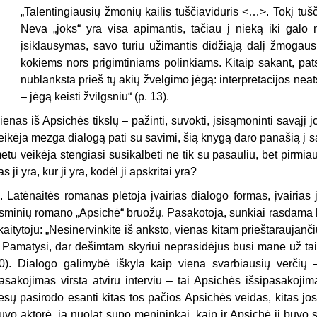
„Talentingiausių žmonių kailis tuščiaviduris <…>. Tokį tuš
Neva „joks“ yra visa apimantis, tačiau į nieką iki galo 
įsiklausymas, savo tūriu užimantis didžiąją dalį žmogaus
kokiems nors prigimtiniams polinkiams. Kitaip sakant, pat
nublanksta prieš tų akių žvelgimo jėgą: interpretacijos ne
– jėgą keisti žvilgsniu“ (p. 13).
ienas iš Apsichės tikslų – pažinti, suvokti, įsisąmoninti savąj
eikėja mezga dialogą pati su savimi, šią knygą daro panašią į 
etu veikėja stengiasi susikalbėti ne tik su pasauliu, bet pirmiaus
as ji yra, kur ji yra, kodėl ji apskritai yra?
. Latėnaitės romanas plėtoja įvairias dialogo formas, įvairia
sminių romano „Apsichė“ bruožų. Pasakotoja, sunkiai rasdama k
kaitytoju: „Nesinervinkite iš anksto, vienas kitam prieštaraujanč
 Pamatysi, dar dešimtam skyriui neprasidėjus būsi mane už tai
0). Dialogo galimybė iškyla kaip viena svarbiausių verčių –
asakojimas virsta atviru interviu – tai Apsichės išsipasakojim
iesų pasirodo esanti kitas tos pačios Apsichės veidas, kitas jo
uvo aktorė, ją nuolat supo menininkai, kaip ir Apsichė ji buvo