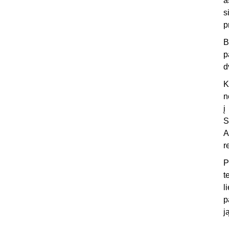
a
s
p
B
p
d
K
n
į
S
A
r
P
t
l
p
j