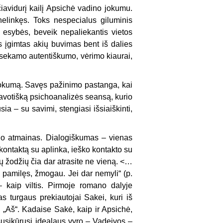
čiavidurį kailį Apsichė vadino jokumu.
nelinkęs. Toks nespecialus giluminis
 esybės, beveik nepaliekantis vietos
s įgimtas akių buvimas bent iš dalies
atsekamo autentiškumo, vėrimo kiaurai,
į jokumą. Savęs pažinimo pastanga, kai
savotišką psichoanalizės seansą, kurio
ia – su savimi, stengiasi išsiaiškinti,
s jo atmainas. Dialogiškumas – vienas
ontaktą su aplinka, ieško kontakto su
ių žodžių čia dar atrasite ne vieną. <…
 pamilęs, žmogau. Jei dar nemyli“ (p.
 kaip viltis. Pirmoje romano dalyje
as turgaus prekiautojai Sakei, kuri iš
s „Aš“. Kadaise Sakė, kaip ir Apsichė,
 susikūrusi idealaus vyro – Vadeivos –