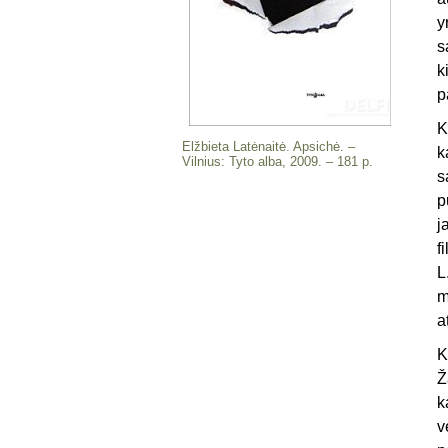
y
s
k
p
K
Elžbieta Latėnaitė. Apsichė. –
k
Vilnius: Tyto alba, 2009. – 181 p.
s
p
j
f
L
m
a
K
Ž
k
v