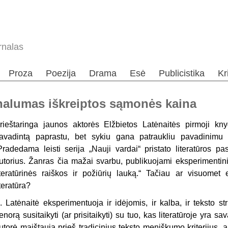
rnalas
Proza
Poezija
Drama
Esė
Publicistika
Kr
inalumas iškreiptos sąmonės kaina
rieštaringa jaunos aktorės Elžbietos Latėnaitės pirmoji kn
avadintą paprastu, bet sykiu gana patraukliu pavadinimu „N
Pradedama leisti serija „Nauji vardai“ pristato literatūros pa
utorius. Žanras čia mažai svarbu, publikuojami eksperimentiniai
iteratūrinės raiškos ir požiūrių lauką.“ Tačiau ar visuomet 
iteratūra?
. Latėnaitė eksperimentuoja ir idėjomis, ir kalba, ir teksto s
enorą susitaikyti (ar prisitaikyti) su tuo, kas literatūroje yra
utorė maištauja prieš tradicinius teksto meniškumo kriterijus, ar 