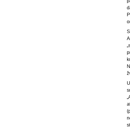
p
d
P
o
S
A
„
p
k
N
ž
U
s
„
a
(
n
s