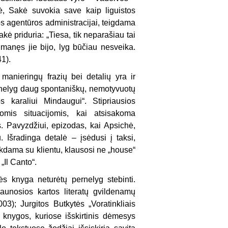
hė, Sakė suvokia save kaip liguistos
s agentūros administracijai, teigdama
kė priduria: „Tiesa, tik neparašiau tai
 manęs jie bijo, lyg būčiau nesveika.
41).
manieringų frazių bei detalių yra ir
ernelyg daug spontaniškų, nemotyvuotų
 karaliui Mindaugui“. Stipriausios
iomis situacijomis, kai atsisakoma
. Pavyzdžiui, epizodas, kai Apsichė,
u. Išradinga detalė – įsėdusi į taksi,
tikdama su klientu, klausosi ne „house“
„Il Canto“.
ės knyga neturėtų pernelyg stebinti.
aunosios kartos literatų gvildenamų
); Jurgitos Butkytės „Voratinkliais
 knygos, kuriose išskirtinis dėmesys