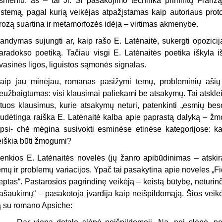
smeniu: aš – tai Ji. Ši pasakojimo technika primintų Franzą 
istemą, pagal kurią veikėjas atpažįstamas kaip autoriaus proto
rozą suartina ir metamorfozės idėja – virtimas akmenybe.
andymas sujungti ar, kaip rašo E. Latėnaitė, sukergti opozici
aradokso poetiką. Tačiau visgi E. Latėnaitės poetika iškyla 
vasinės ligos, liguistos sąmonės signalas.
aip jau minėjau, romanas pasižymi temų, probleminių ašių 
eužbaigtumas: visi klausimai paliekami be atsakymų. Tai atskle
 tuos klausimus, kurie atsakymų neturi, patenkinti „esmių beso
udėtinga raiška E. Latėnaitė kalba apie paprastą dalyką – žmo
psi- chė mėgina susivokti esminėse etinėse kategorijose: k
eiškia būti žmogumi?
enkios E. Latėnaitės novelės (jų žanro apibūdinimas – atski
emų ir problemų variacijos. Ypač tai pasakytina apie noveles „Fi
ieptas“. Pastarosios pagrindinę veikėją – keistą būtybę, neturinč
ašaukimų“ – pasakotoja įvardija kaip neišpildomąją. Šios veik
ą su romano Apsiche: