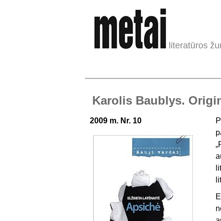
literatūros žu
Karolis Baublys. Orig
2009 m. Nr. 10
P
p
„
a
l
l
E
n
a