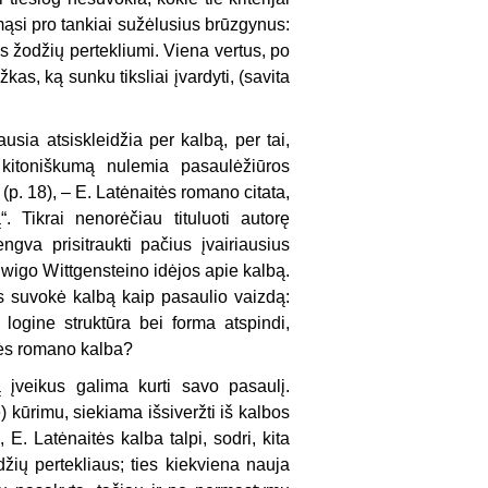
imąsi pro tankiai sužėlusius brūzgynus:
s žodžių pertekliumi. Viena vertus, po
kas, ką sunku tiksliai įvardyti, (savita
usia atsiskleidžia per kalbą, per tai,
s kitoniškumą nulemia pasaulėžiūros
p. 18), – E. Latėnaitės romano citata,
“. Tikrai nenorėčiau tituluoti autorę
engva prisitraukti pačius įvairiausius
udwigo Wittgensteino idėjos apie kalbą.
jis suvokė kalbą kaip pasaulio vaizdą:
logine struktūra bei forma atspindi,
itės romano kalba?
 įveikus galima kurti savo pasaulį.
kūrimu, siekiama išsiveržti iš kalbos
 E. Latėnaitės kalba talpi, sodri, kita
žių pertekliaus; ties kiekviena nauja