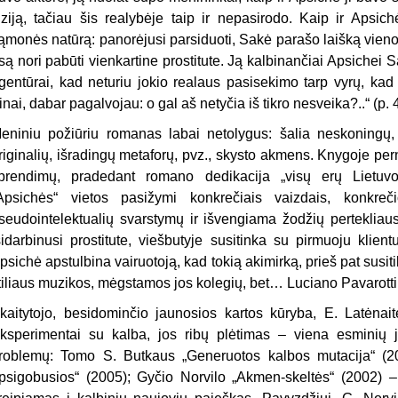
iziją, tačiau šis realybėje taip ir nepasirodo. Kaip ir Apsic
ąmonės natūrą: panorėjusi parsiduoti, Sakė parašo laišką vieno
są nori pabūti vienkartine prostitute. Ją kalbinančiai Apsichei Sa
gentūrai, kad neturiu jokio realaus pasisekimo tarp vyrų, kad
inai, dabar pagalvojau: o gal aš netyčia iš tikro nesveika?..“ (p. 
eniniu požiūriu romanas labai netolygus: šalia neskoningų, 
riginalių, išradingų metaforų, pvz., skysto akmens. Knygoje p
prendimų, pradedant romano dedikacija „visų erų Lietuvos
Apsichės“ vietos pasižymi konkrečiais vaizdais, konkreč
seudointelektualių svarstymų ir išvengiama žodžių pertekliaus
sidarbinusi prostitute, viešbutyje susitinka su pirmuoju klient
psichė apstulbina vairuotoją, kad tokią akimirką, prieš pat susi
tiliaus muzikos, mėgstamos jos kolegių, bet… Luciano Pavarotti 
kaitytojo, besidominčio jaunosios kartos kūryba, E. Latėnait
ksperimentai su kalba, jos ribų plėtimas – viena esminių j
roblemų: Tomo S. Butkaus „Generuotos kalbos mutacija“ (2003
psigobusios“ (2005); Gyčio Norvilo „Akmen-skeltės“ (2002) –