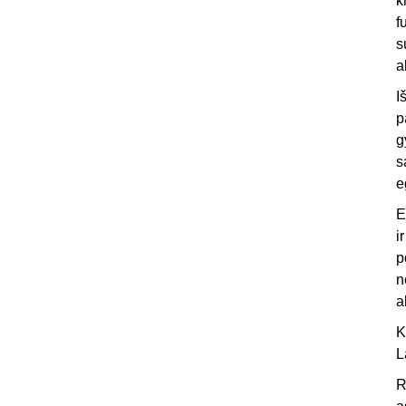
k
f
s
a
I
p
g
s
e
E
i
p
n
a
K
L
R