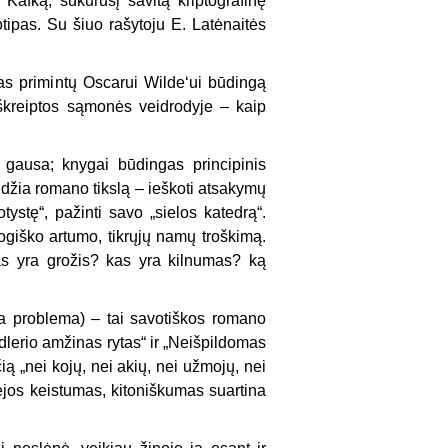
Kafką, sukūrusį savitą kriptografinę
tipas. Su šiuo rašytoju E. Latėnaitės
jas primintų Oscarui Wilde‘ui būdingą
iškreiptos sąmonės veidrodyje – kaip
gausa; knygai būdingas principinis
idžia romano tikslą – ieškoti atsakymų
tystę“, pažinti savo „sielos katedrą“.
giško artumo, tikrųjų namų troškimą.
as yra grožis? kas yra kilnumas? ką
ra problema) – tai savotiškos romano
dlerio amžinas rytas“ ir „Neišpildomas
ią „nei kojų, nei akių, nei užmojų, nei
ėjos keistumas, kitoniškumas suartina