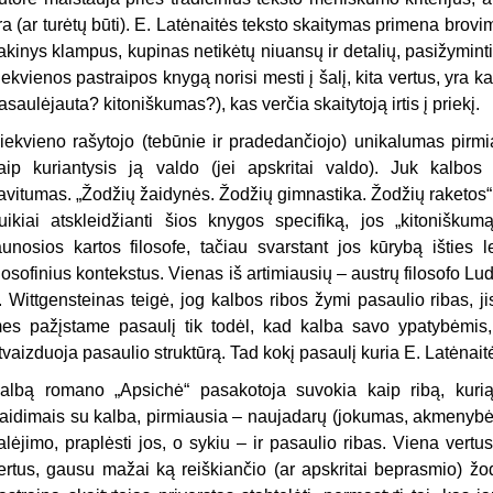
ra (ar turėtų būti). E. Latėnaitės teksto skaitymas primena brov
akinys klampus, kupinas netikėtų niuansų ir detalių, pasižyminti
iekvienos pastraipos knygą norisi mesti į šalį, kita vertus, yra kaž
asaulėjauta? kitoniškumas?), kas verčia skaitytoją irtis į priekį.
iekvieno rašytojo (tebūnie ir pradedančiojo) unikalumas pirmia
aip kuriantysis ją valdo (jei apskritai valdo). Juk kalbo
avitumas. „Žodžių žaidynės. Žodžių gimnastika. Žodžių raketos“ (
uikiai atskleidžianti šios knygos specifiką, jos „kitoniškumą
aunosios kartos filosofe, tačiau svarstant jos kūrybą išties l
ilosofinius kontekstus. Vienas iš artimiausių – austrų filosofo L
. Wittgensteinas teigė, jog kalbos ribos žymi pasaulio ribas, 
es pažįstame pasaulį tik todėl, kad kalba savo ypatybėmis, 
tvaizduoja pasaulio struktūrą. Tad kokį pasaulį kuria E. Latėna
albą romano „Apsichė“ pasakotoja suvokia kaip ribą, kurią
aidimais su kalba, pirmiausia – naujadarų (jokumas, akmenybė) 
alėjimo, praplėsti jos, o sykiu – ir pasaulio ribas. Viena vertus,
ertus, gausu mažai ką reiškiančio (ar apskritai beprasmio) žod