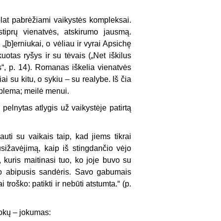
olat pabrėžiami vaikystės kompleksai.
tiprų vienatvės, atskirumo jausmą.
[b]erniukai, o vėliau ir vyrai Apsichę
uotas ryšys ir su tėvais („Net iškilus
“, p. 14). Romanas iškelia vienatvės
i su kitu, o sykiu – su realybe. Iš čia
oblema; meilė menui.
elnytas atlygis už vaikystėje patirtą
uti su vaikais taip, kad jiems tikrai
usižavėjimą, kaip iš stingdančio vėjo
 kuris maitinasi tuo, ko joje buvo su
ko abipusis sandėris. Savo gabumais
troško: patikti ir nebūti atstumta.“ (p.
okų – jokumas: