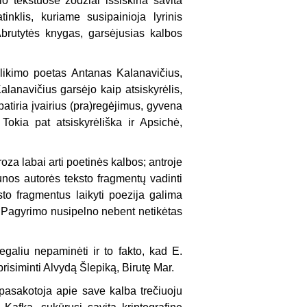
o tekstuose žodžiai išsiskiria savita
inklis, kuriame susipainioja lyrinis
Abrutytės knygas, garsėjusias kalbos
 likimo poetas Antanas Kalanavičius,
alanavičius garsėjo kaip atsiskyrėlis,
atiria įvairius (pra)regėjimus, gyvena
okia pat atsiskyrėliška ir Apsichė,
roza labai arti poetinės kalbos; antroje
aunos autorės teksto fragmentų vadinti
sto fragmentus laikyti poezija galima
ko… Pagyrimo nusipelno nebent netikėtas
egaliu nepaminėti ir to fakto, kad E.
prisiminti Alvydą Šlepiką, Birutę Mar.
asakotoja apie save kalba trečiuoju