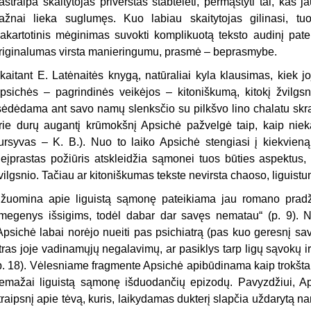
astraipa skaitytojas priverstas stabtelėti, permąstyti tai, kas
ažnai lieka suglumęs. Kuo labiau skaitytojas gilinasi, tu
akartotinis mėginimas suvokti komplikuotą teksto audinį pateik
riginalumas virsta manieringumu, prasmė – beprasmybe.
kaitant E. Latėnaitės knygą, natūraliai kyla klausimas, kiek joj
psichės – pagrindinės veikėjos – kitoniškumą, kitokį žvilgsnį
sėdėdama ant savo namų slenksčio su pilkšvo lino chalatu skr
rie durų augantį krūmokšnį Apsichė pažvelgė taip, kaip niek
ursyvas – K. B.). Nuo to laiko Apsichė stengiasi į kiekvieną r
eįprastas požiūris atskleidžia sąmonei tuos būties aspektus, 
vilgsnio. Tačiau ar kitoniškumas tekste nevirsta chaoso, liguis
žuomina apie liguistą sąmonę pateikiama jau romano pradži
megenys išsigims, todėl dabar dar savęs nematau“ (p. 9). Nu
Apsichė labai norėjo nueiti pas psichiatrą (pas kuo geresnį savo
tras joje vadinamųjų negalavimų, ar pasiklys tarp ligų sąvokų ir n
p. 18). Vėlesniame fragmente Apsichė apibūdinama kaip trokštan
emažai liguistą sąmonę išduodančių epizodų. Pavyzdžiui, Ap
traipsnį apie tėvą, kuris, laikydamas dukterį slapčia uždarytą na