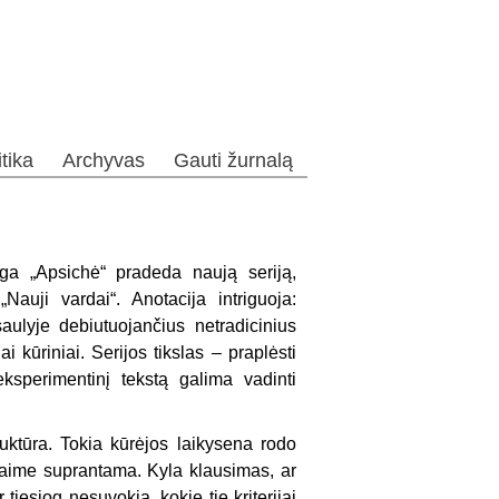
itika
Archyvas
Gauti žurnalą
yga „Apsichė“ pradeda naują seriją,
auji vardai“. Anotacija intriguoja:
saulyje debiutuojančius netradicinius
 kūriniai. Serijos tikslas – praplėsti
eksperimentinį tekstą galima vadinti
truktūra. Tokia kūrėjos laikysena rodo
 savaime suprantama. Kyla klausimas, ar
tiesiog nesuvokia, kokie tie kriterijai