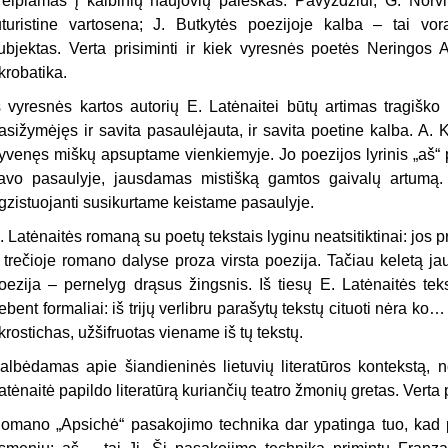
reipiamas į kalbinių naujovių paieškas. Pavyzdžiui, G. Norvil
uturistine vartosena; J. Butkytės poezijoje kalba – tai vorat
ubjektas. Verta prisiminti ir kiek vyresnės poetės Neringos 
krobatika.
š vyresnės kartos autorių E. Latėnaitei būtų artimas tragiško
asižymėjęs ir savita pasaulėjauta, ir savita poetine kalba. A. K
yvenęs miškų apsuptame vienkiemyje. Jo poezijos lyrinis „aš“ p
avo pasaulyje, jausdamas mistišką gamtos gaivalų artumą. T
gzistuojanti susikurtame keistame pasaulyje.
. Latėnaitės romaną su poetų tekstais lyginu neatsitiktinai: jos p
r trečioje romano dalyse proza virsta poezija. Tačiau keletą j
oezija – pernelyg drąsus žingsnis. Iš tiesų E. Latėnaitės tek
ebent formaliai: iš trijų verlibru parašytų tekstų cituoti nėra 
krostichas, užšifruotas viename iš tų tekstų.
albėdamas apie šiandieninės lietuvių literatūros kontekstą, n
atėnaitė papildo literatūrą kuriančių teatro žmonių gretas. Verta 
omano „Apsichė“ pasakojimo technika dar ypatinga tuo, kad p