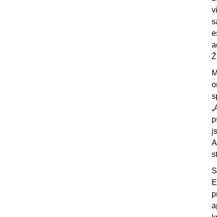
v
s
e
a
Ž
M
o
s
„
p
į
A
s
S
E
p
a