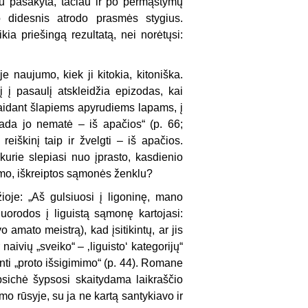
 jau pasakyta, tačiau ir po permąstymų
o didesnis atrodo prasmės stygius.
ia priešingą rezultatą, nei norėtųsi:
e naujumo, kiek ji kitokia, kitoniška.
 į pasaulį atskleidžia epizodas, kai
aidant šlapiems apyrudiems lapams, į
ada jo nematė – iš apačios“ (p. 66;
eiškinį taip ir žvelgti – iš apačios.
kurie slepiasi nuo įprasto, kasdienio
tumo, iškreiptos sąmonės ženklu?
oje: „Aš gulsiuosi į ligoninę, mano
orodos į liguistą sąmonę kartojasi:
 amato meistrą), kad įsitikintų, ar jis
aivių „sveiko“ – ‚liguisto‘ kategorijų“
ti „proto išsigimimo“ (p. 44). Romane
sichė šypsosi skaitydama laikraščio
mo rūsyje, su ja ne kartą santykiavo ir