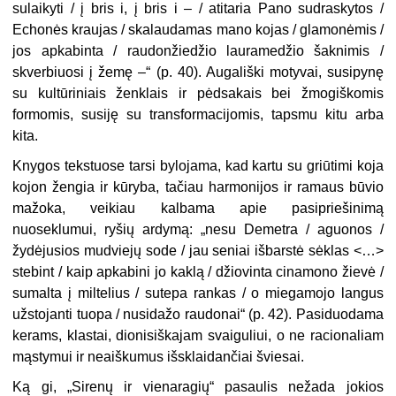
sulaikyti / į bris i, į bris i – / atitaria Pano sudraskytos /
Echonės kraujas / skalaudamas mano kojas / glamonėmis /
jos apkabinta / raudonžiedžio lauramedžio šaknimis /
skverbiuosi į žemę –“ (p. 40). Augališki motyvai, susipynę
su kultūriniais ženklais ir pėdsakais bei žmogiškomis
formomis, susiję su transformacijomis, tapsmu
kitu
arba
kita
.
Knygos tekstuose tarsi bylojama, kad kartu su griūtimi koja
kojon žengia ir kūryba, tačiau harmonijos ir ramaus būvio
mažoka, veikiau kalbama apie pasipriešinimą
nuoseklumui, ryšių ardymą: „nesu Demetra / aguonos /
žydėjusios mudviejų sode / jau seniai išbarstė sėklas <…>
stebint / kaip apkabini jo kaklą / džiovinta cinamono žievė /
sumalta į miltelius / sutepa rankas / o miegamojo langus
užstojanti tuopa / nusidažo raudonai“ (p. 42). Pasiduodama
kerams, klastai, dionisiškajam svaiguliui, o ne racionaliam
mąstymui ir neaiškumus išsklaidančiai šviesai.
Ką gi, „Sirenų ir vienaragių“ pasaulis nežada jokios