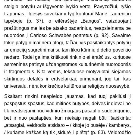
steigia potyrių ar išgyvento įvykio vertę. Pavyzdžiui, ryšio
trapumas, ilgesys suvokiami lyg kontūrai Marie Laurencin
tapyboje (p. 37), o eilėraštyje „Bangos“, vaizduojant
pražūtingus meilės be atsako padarinius, neapsieinama be
nuorodos į Carloso Schwabės portretus (p. 92). Savaime
tokie palyginimai nėra blogi, tačiau vis pasitaikantys potyrių
ar emocijų sugretinimai su tam tikru kūriniu didelio poveikio
nedaro. Todėl galima kritikuoti rinkinio eilėraščius, kuriuose
asmeninės patirtys uždangstomos kultūrinėmis nuorodomis
ir fragmentais. Kita vertus, tekstuose motyvuotai siejamos
skirtingos detalės ir erdvėlaikiai, primenant, jog tai, kas
universalu, nėra konkrečios kultūros ar religijos nuosavybė.
Skaitant rinkinį neapleido jausmas, kad tuoj pakliūsi į
paspęstus spąstus, kad mitinės būtybės, deivės ir dievai ne
tik neatsiejami nuo vidinio žmogaus pasaulio sudėtingumo,
bet ir nuo paslapties, kuri niekaip negali būti išaiškinta:
„atsargiai, veidrodis atsidaro – / kitoje jo pusėje / kambarys,
/ kuriame kažkas ką tik įsidūrė į pirštą“ (p. 83). Veidrodžio