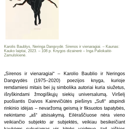
Karolis Baublys, Neringa Dangvydė. Sirenos ir vienaragiai. – Kaunas:
Kauko laiptai, 2023. – 108 p. Knygos dizainerė – Inga Paliokaitė-
Zamulskienė.
„
Sirenos ir vienaragiai“ – Karolio Baublio ir Neringos
Dangvydės (1975–2020) poezijos knyga, kurioje
remdamiesi mitais bei jų simbolika autoriai kuria siužetus,
išryškindami žmogiškųjų siekių universalumą. Viršelį
puošiantis Daivos Kairevičiūtės piešinys „Sufi“ atspindi
rinkinio idėjas – nevaržomą geismą ir fiksuotos tapatybės,
nekintamo „aš“ atsisakymą. Eilėraščiuose nėra vieno
veikiančio subjekto ar subjektės, veikiau besikeičiant
kaukėms sukuriamas vis kitoks vaidmuo, tad aiškios