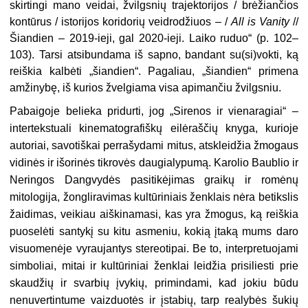
skirtingi mano veidai, žvilgsnių trajektorijos / brėžiančios
kontūrus / istorijos koridorių veidrodžiuos – /
All is Vanity
//
Šiandien – 2019-ieji, gal 2020-ieji. Laiko ruduo“ (p. 102–
103). Tarsi atsibundama iš sapno, bandant su(si)vokti, ką
reiškia kalbėti „šiandien“. Pagaliau, „šiandien“ primena
amžinybę, iš kurios žvelgiama visa apimančiu žvilgsniu.
Pabaigoje belieka pridurti, jog „Sirenos ir vienaragiai“ –
intertekstuali kinematografiškų eilėraščių knyga, kurioje
autoriai, savotiškai perrašydami mitus, atskleidžia žmogaus
vidinės ir išorinės tikrovės daugialypumą. Karolio Baublio ir
Neringos Dangvydės pasitikėjimas graikų ir romėnų
mitologija, žongliravimas kultūriniais ženklais nėra betikslis
žaidimas, veikiau aiškinamasi, kas yra žmogus, ką reiškia
puoselėti santykį su kitu asmeniu, kokią įtaką mums daro
visuomenėje vyraujantys stereotipai. Be to, interpretuojami
simboliai, mitai ir kultūriniai ženklai leidžia prisiliesti prie
skaudžių ir svarbių įvykių, primindami, kad jokiu būdu
nenuvertintume vaizduotės ir įstabių, tarp realybės šukių