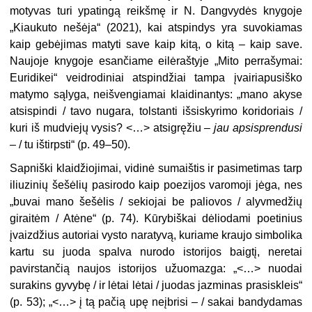
motyvas turi ypatingą reikšmę ir N. Dangvydės knygoje
„Kiaukuto nešėja“ (2021), kai atspindys yra suvokiamas
kaip gebėjimas matyti save kaip kitą, o kitą – kaip save.
Naujoje knygoje esančiame eilėraštyje „Mito perrašymai:
Euridikei“ veidrodiniai atspindžiai tampa įvairiapusiško
matymo sąlyga, neišvengiamai klaidinantys: „mano akyse
atsispindi / tavo nugara, tolstanti išsiskyrimo koridoriais /
kuri iš mudviejų vysis? <…> atsigręžiu –
jau
apsisprendusi
– / tu ištirpsti“ (p. 49–50).
Sapniški klaidžiojimai, vidinė sumaištis ir pasimetimas tarp
iliuzinių šešėlių pasirodo kaip poezijos varomoji jėga, nes
„buvai mano šešėlis / sekiojai be paliovos / alyvmedžių
giraitėm / Atėne“ (p. 74). Kūrybiškai dėliodami poetinius
įvaizdžius autoriai vysto naratyvą, kuriame kraujo simbolika
kartu su juoda spalva nurodo istorijos baigtį, neretai
pavirstančią naujos istorijos užuomazga: „<…> nuodai
surakins gyvybę / ir lėtai lėtai / juodas jazminas prasiskleis“
(p. 53); „<…> į tą pačią upę neįbrisi – / sakai bandydamas