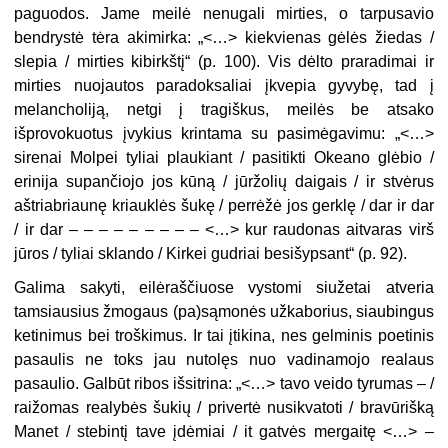
paguodos. Jame meilė nenugali mirties, o tarpusavio
bendrystė tėra akimirka: „<…> kiekvienas gėlės žiedas /
slepia / mirties kibirkštį“ (p. 100). Vis dėlto praradimai ir
mirties nuojautos paradoksaliai įkvepia gyvybę, tad į
melancholiją, netgi į tragiškus, meilės be atsako
išprovokuotus įvykius krintama su pasimėgavimu: „<…>
sirenai Molpei tyliai plaukiant / pasitikti Okeano glėbio /
erinija supančiojo jos kūną / jūržolių daigais / ir stvėrus
aštriabriaunę kriauklės šukę / perrėžė jos gerklę / dar ir dar
/ ir dar – – – – – – – – – <…> kur raudonas aitvaras virš
jūros / tyliai sklando / Kirkei gudriai besišypsant“ (p. 92).
Galima sakyti, eilėraščiuose vystomi siužetai atveria
tamsiausius žmogaus (pa)sąmonės užkaborius, siaubingus
ketinimus bei troškimus. Ir tai įtikina, nes gelminis poetinis
pasaulis ne toks jau nutolęs nuo vadinamojo realaus
pasaulio. Galbūt ribos išsitrina: „<…> tavo veido tyrumas – /
raižomas realybės šukių / privertė nusikvatoti / bravūrišką
Manet / stebintį tave įdėmiai / it gatvės mergaitę <…> –