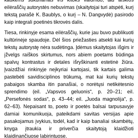
eilėraščių autorystės nebuvimas (skaitytojai turi atspėti, kurį
tekstą parašė K. Baublys, o kurį – N. Dangvydė) pasirodo
kaip integrali poetinės tikrovės dalis.
Tiesa, rinkinyje esama eilėraščių, kurie jau buvo publikuoti
kultūrinėje spaudoje. Dėl šios priežasties atsekti kai kurių
tekstų autorystę nėra sudėtinga. Įdėmus skaitytojas išgirs ir
įžvelgs raiškos skirtumus, nors abiem poetams būdinga
spalvų kontrastus ir detales išryškinanti estetinė žiūra.
Įvaizdžiai rinkinyje neįkyriai kartojasi, tik kartais galima
pastebėti savidisciplinos trūkumą, mat kai kurių tekstų
pabaigos skamba itin panašiai, o norėtųsi netikėtesnio
sprendimo (eil. „Vapsvos geluonis“, p. 20–21; eil.
„Persefonės sodas“, p. 43–44; eil. „Juoda magnolija“, p.
62–63). Nepaisant to, poeto ir poetės balsai tarpusavyje
darniai komunikuoja, pateikdami savitas versijas apie
pasakojamus įvykius, todėl, kad ir kaip banaliai skambėtų,
knyga įtraukia ir priverčia skaitytoją klaidžioti
klaidinančiuose labirintuose.