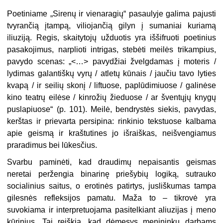
Poetiniame „Sirenų ir vienaragių“ pasaulyje galima pajusti
tvyrančią įtampą, viliojančią gilyn į sumaniai kuriamą
iliuziją. Regis, skaitytojų užduotis yra iššifruoti poetinius
pasakojimus, narplioti intrigas, stebėti meilės trikampius,
pavydo scenas: „<…> pavydžiai žvelgdamas į moteris /
lydimas galantiškų vyrų / atletų kūnais / jaučiu tavo lyties
kvapą / ir seilių skonį / liftuose, paplūdimiuose / galinėse
kino teatrų eilėse / kinrožių žieduose / ar šventųjų knygų
puslapiuose“ (p. 101). Meilė, bendrystės siekis, pavydas,
kerštas ir prievarta persipina: rinkinio tekstuose kalbama
apie geismą ir kraštutines jo išraiškas, neišvengiamus
praradimus bei lūkesčius.
Svarbu paminėti, kad draudimų nepaisantis geismas
neretai peržengia binarinę priešybių logiką, sutrauko
socialinius saitus, o erotinės patirtys, jusliškumas tampa
gilesnės refleksijos pamatu. Maža to – tikrovė yra
suvokiama ir interpretuojama pasitelkiant aliuzijas į meno
kūrinius. Tai reiškia, kad dėmesys menininkų darbams