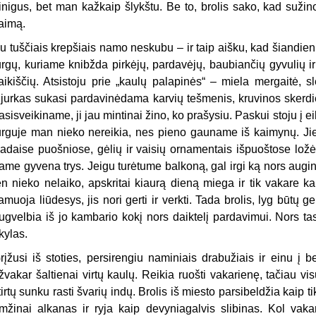
inigus, bet man kažkaip šlykštu. Be to, brolis sako, kad sužin
aimą.
u tuščiais krepšiais namo neskubu – ir taip aišku, kad šiandie
urgų, kuriame knibžda pirkėjų, pardavėjų, baubiančių gyvulių i
aikiščių. Atsistoju prie „kaulų palapinės“ – miela mergaitė, 
ijurkas sukasi pardavinėdama karvių tešmenis, kruvinos skerdi
asisveikiname, ji jau mintinai žino, ko prašysiu. Paskui stoju į ei
urguje man nieko nereikia, nes pieno gauname iš kaimynų. Jie 
adaise puošniose, gėlių ir vaisių ornamentais išpuoštose lo
ame gyvena trys. Jeigu turėtume balkoną, gal irgi ką nors augin
en nieko nelaiko, apskritai kiaurą dieną miega ir tik vakare kar
amuoja liūdesys, jis nori gerti ir verkti. Tada brolis, lyg būtų 
ugvelbia iš jo kambario kokį nors daiktelį pardavimui. Nors tas
kylas.
rįžusi iš stoties, persirengiu naminiais drabužiais ir einu į 
žvakar šaltienai virtų kaulų. Reikia ruošti vakarienę, tačiau vi
tirtų sunku rasti švarių indų. Brolis iš miesto parsibeldžia kaip ti
mžinai alkanas ir ryja kaip devyniagalvis slibinas. Kol vakar