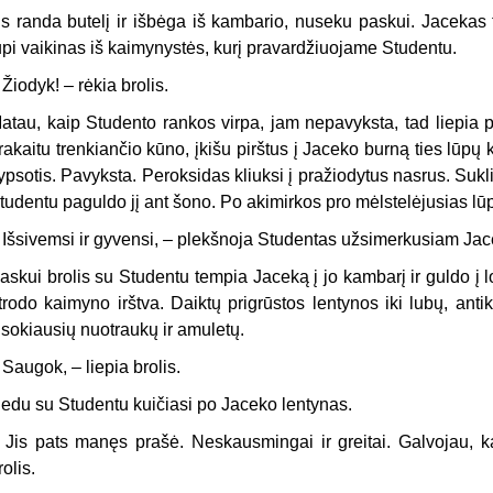
is randa butelį ir išbėga iš kambario, nuseku paskui. Jacekas t
upi vaikinas iš kaimynystės, kurį pravardžiuojame Studentu.
–
Žiodyk! – rėkia brolis.
atau, kaip Studento rankos virpa, jam nepavyksta, tad liepia p
rakaitu trenkiančio kūno, įkišu pirštus į Jaceko burną ties lūpų k
ypsotis. Pavyksta. Peroksidas kliuksi į pražiodytus nasrus. Sukli
tudentu paguldo jį ant šono. Po akimirkos pro mėlstelėjusias lūp
–
Išsivemsi ir gyvensi, – plekšnoja Studentas užsimerkusiam Jace
askui brolis su Studentu tempia Jaceką į jo kambarį ir guldo į 
trodo kaimyno irštva. Daiktų prigrūstos lentynos iki lubų, antik
isokiausių nuotraukų ir amuletų.
–
Saugok, – liepia brolis.
iedu su Studentu kuičiasi po Jaceko lentynas.
–
Jis pats manęs prašė. Neskausmingai ir greitai. Galvojau
rolis.