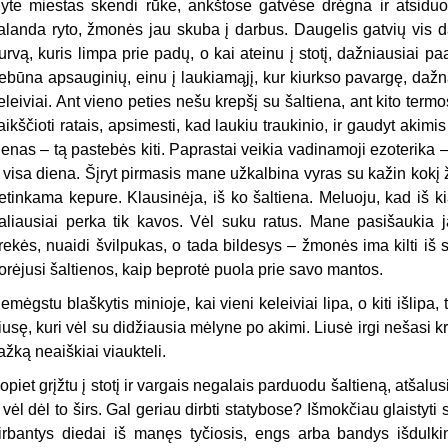
yte miestas skendi rūke, ankštose gatvėse drėgna ir atsiduod
alanda ryto, žmonės jau skuba į darbus. Daugelis gatvių vis d
urvą, kuris limpa prie padų, o kai ateinu į stotį, dažniausiai paa
ebūna apsauginių, einu į laukiamąjį, kur kiurkso pavargę, dažn
eleiviai. Ant vieno peties nešu krepšį su šaltiena, ant kito ter
aikščioti ratais, apsimesti, kad laukiu traukinio, ir gaudyt akimi
ienas – tą pastebės kiti. Paprastai veikia vadinamoji ezoterika 
r visa diena. Šįryt pirmasis mane užkalbina vyras su kažin kokį 
etinkama kepure. Klausinėja, iš ko šaltiena. Meluoju, kad iš ki
aliausiai perka tik kavos. Vėl suku ratus. Mane pasišaukia ja
rekės, nuaidi švilpukas, o tada bildesys – žmonės ima kilti iš s
orėjusi šaltienos, kaip beprotė puola prie savo mantos.
emėgstu blaškytis minioje, kai vieni keleiviai lipa, o kiti išlipa
iusę, kuri vėl su didžiausia mėlyne po akimi. Liusė irgi nešasi k
ažką neaiškiai viaukteli.
opiet grįžtu į stotį ir vargais negalais parduodu šaltieną, atšalu
r vėl dėl to širs. Gal geriau dirbti statybose? Išmokčiau glaistyti
irbantys diedai iš manęs tyčiosis, engs arba bandys išdulkint