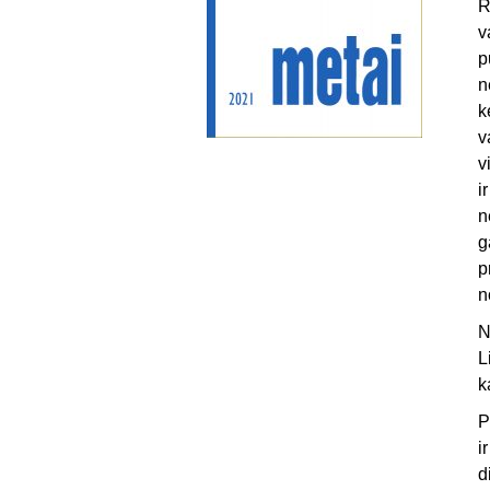
R
v
p
n
k
v
v
i
n
g
p
n
N
L
k
P
i
d