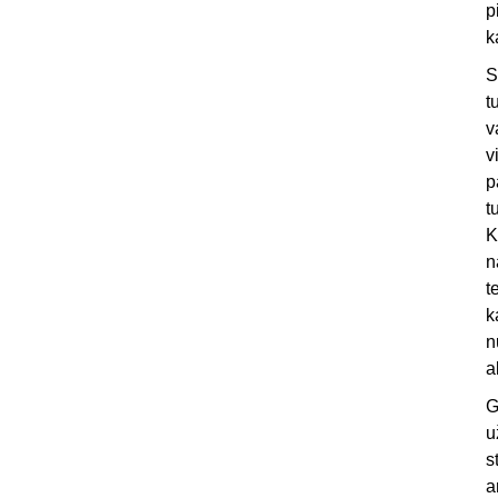
p
k
S
t
v
v
p
t
K
n
t
k
n
a
G
u
s
a