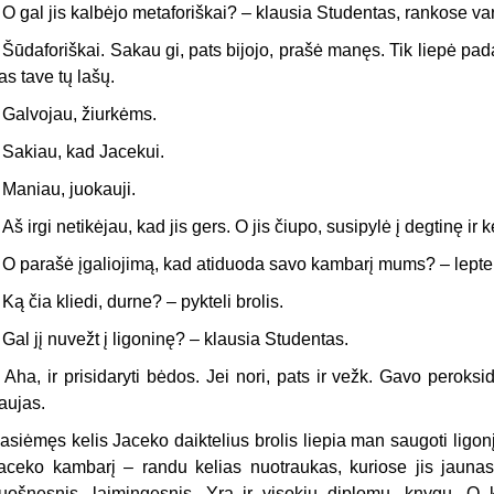
–
O gal jis kalbėjo metaforiškai? – klausia Studentas, rankose 
–
Šūdaforiškai. Sakau gi, pats bijojo, prašė manęs. Tik liepė padar
as tave tų lašų.
–
Galvojau, žiurkėms.
–
Sakiau, kad Jacekui.
–
Maniau, juokauji.
–
Aš irgi netikėjau, kad jis gers. O jis čiupo, susipylė į degtinę ir
–
O parašė įgaliojimą, kad atiduoda savo kambarį mums? – leptel
–
Ką čia kliedi, durne? – pykteli brolis.
–
Gal jį nuvežt į ligoninę? – klausia Studentas.
–
Aha, ir prisidaryti bėdos. Jei nori, pats ir vežk. Gavo peroksi
aujas.
asiėmęs kelis Jaceko daiktelius brolis liepia man saugoti ligonį,
aceko kambarį – randu kelias nuotraukas, kuriose jis jaunas
uošnesnis, laimingesnis. Yra ir visokių diplomų, knygų. O