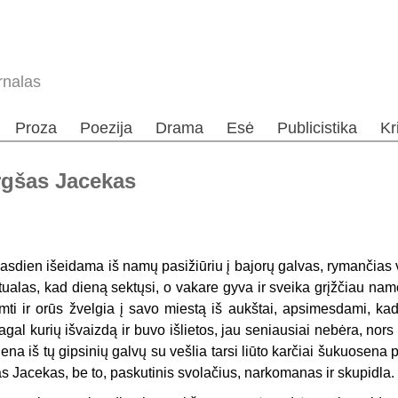
rnalas
Proza
Poezija
Drama
Esė
Publicistika
Kr
rgšas Jacekas
asdien išeidama iš namų pasižiūriu į bajorų galvas, rymančias 
itualas, kad dieną sektųsi, o vakare gyva ir sveika grįžčiau nam
imti ir orūs žvelgia į savo miestą iš aukštai, apsimesdami, k
agal kurių išvaizdą ir buvo išlietos, jau seniausiai nebėra, nor
iena iš tų gipsinių galvų su vešlia tarsi liūto karčiai šukuosena
as Jacekas, be to, paskutinis svolačius, narkomanas ir skupidla.