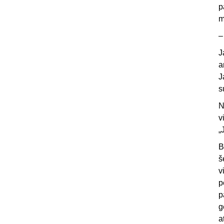
p
m
J
a
J
s
N
v
„
B
š
v
p
p
g
a