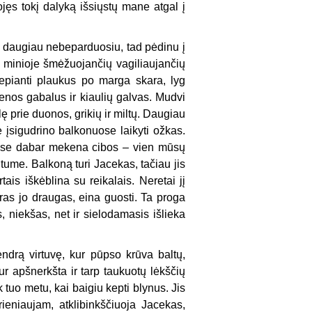
ojęs tokį dalyką išsiųstų mane atgal į
n daugiau nebeparduosiu, tad pėdinu į
r minioje šmėžuojančių vagiliaujančių
slepianti plaukus po marga skara, lyg
enos gabalus ir kiaulių galvas. Mudvi
lę prie duonos, grikių ir miltų. Daugiau
įsigudrino balkonuose laikyti ožkas.
žėse dabar mekena cibos – vien mūsų
tume. Balkoną turi Jacekas, tačiau jis
tais iškėblina su reikalais. Neretai jį
geras jo draugas, eina guosti. Ta proga
, niekšas, net ir sielodamasis išlieka
bendrą virtuvę, kur pūpso krūva baltų,
sur apšnerkšta ir tarp taukuotų lėkščių
k tuo metu, kai baigiu kepti blynus. Jis
ieniaujam, atklibinkščiuoja Jacekas,