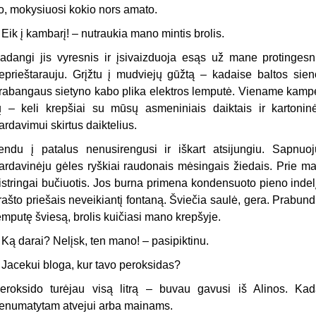
o, mokysiuosi kokio nors amato.
–
Eik į kambarį! – nutraukia mano mintis brolis.
adangi jis vyresnis ir įsivaizduoja esąs už mane protingesn
eprieštarauju. Grįžtu į mudviejų gūžtą – kadaise baltos sien
rabangaus sietyno kabo plika elektros lemputė. Viename kampe 
ų – keli krepšiai su mūsų asmeniniais daiktais ir kartoninė
ardavimui skirtus daiktelius.
lendu į patalus nenusirengusi ir iškart atsijungiu. Sapnuoj
ardavinėju gėles ryškiai raudonais mėsingais žiedais. Prie 
istringai bučiuotis. Jos burna primena kondensuoto pieno indel
rašto priešais neveikiantį fontaną. Šviečia saulė, gera. Prabu
emputę šviesą, brolis kuičiasi mano krepšyje.
–
Ką darai? Nelįsk, ten mano! – pasipiktinu.
–
Jacekui bloga, kur tavo peroksidas?
eroksido turėjau visą litrą – buvau gavusi iš Alinos. Kad
enumatytam atvejui arba mainams.