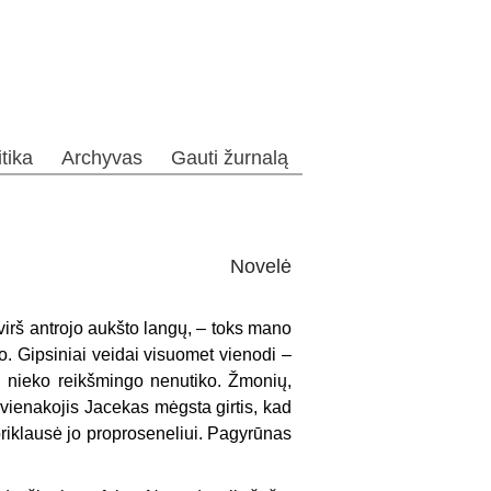
itika
Archyvas
Gauti žurnalą
Novelė
virš antrojo aukšto langų, – toks mano
o. Gipsiniai veidai visuomet vienodi –
ad nieko reikšmingo nenutiko. Žmonių,
s vienakojis Jacekas mėgsta girtis, kad
 priklausė jo proproseneliui. Pagyrūnas