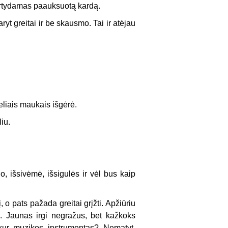
vartydamas paauksuotą kardą.
yt greitai ir be skausmo. Tai ir atėjau
 keliais maukais išgėrė.
iu.
do, išsivėmė, išsigulės ir vėl bus kaip
 o pats pažada greitai grįžti. Apžiūriu
. Jaunas irgi negražus, bet kažkoks
 kur muzikos instrumentas? Nematyt.