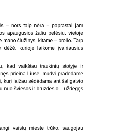
is – nors taip nėra – paprastai jam
os apaugusios žaliu pelėsiu, vietoje
mano čiužinys, kitame – brolio. Tarp
 dėžė, kurioje laikome įvairiausius
u, kad vaikštau traukinių stotyje ir
manęs prieina Liusė, mudvi pradedame
į, kurį laižau sėdėdama ant šaligatvio
ndu nuo šviesos ir bruzdesio – uždegęs
angi vaistų mieste trūko, saugojau