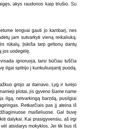
aigęs, akys raudonos kaip triušio. Su
ėtume lengvai gauti jo kambarį, nes
adėtų jam sutvarkyti vieną reikaliuką.
nės rūkalų. Įsikiša tarp geltonų dantų
ią jos uodegėlę.
visada ignoruoja, tarsi būčiau tuščia
uvę ilgai spitrijo į kunkuliuojantį puodą.
kuo grojo ar dainavo. Lyg ir turėjo
venamieji plotai, jis gyveno šiame name
 ilgą, netvarkingą barzdą, pusilgiai
giringas. Retkarčiais pas jį ateina iš
džiaginiuose maišeliuose. Gal buvę
iti dalykai. Kai prasigyvensiu, aš irgi
 vėl atsidarys mokyklos. Jei tik bus iš