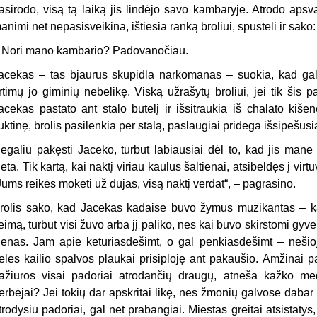
asirodo, visą tą laiką jis lindėjo savo kambaryje. Atrodo apsv
animi net nepasisveikina, ištiesia ranką broliui, spusteli ir sako:
–
Nori mano kambario? Padovanočiau.
acekas – tas bjaurus skupidla narkomanas – suokia, kad gal
rtimų jo giminių nebelikę. Viską užrašytų broliui, jei tik šis p
acekas pastato ant stalo butelį ir išsitraukia iš chalato kiše
uktinę, brolis pasilenkia per stalą, paslaugiai pridega išsipešus
egaliu pakęsti Jaceko, turbūt labiausiai dėl to, kad jis mane 
ieta. Tik kartą, kai naktį viriau kaulus šaltienai, atsibeldęs į virt
Jums reikės mokėti už dujas, visą naktį verdat“, – pagrasino.
rolis sako, kad Jacekas kadaise buvo žymus muzikantas – kaž
eimą, turbūt visi žuvo arba jį paliko, nes kai buvo skirstomi gy
ienas. Jam apie keturiasdešimt, o gal penkiasdešimt – nešioja
elės kailio spalvos plaukai prisiploję ant pakaušio. Amžinai pa
ažiūros visai padoriai atrodančių draugų, atneša kažko me
erbėjai? Jei tokių dar apskritai likę, nes žmonių galvose dabar k
trodysiu padoriai, gal net prabangiai. Miestas greitai atsistatys,