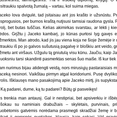
šsitraukiu spalvotą žurnalą – vartau, kol suima miegas.
aceko lova dvigulė, tad įsitaisau ant jos krašto ir užsnūstu.
šsprogusios, per burnos kraštą nutįsusi tamsiai raudona gysla. P
rolį, bet butas tuščias. Kelias akimirkas svarstau, ar lėkti į k
ėdos. Grįžtu į Jaceko kambarį, jo kūnas purtosi lyg gavęs e
žmerktos. Man atrodo, kad jis jau viena koja ne šioje žemėje ir ni
štraukiu iš po jo galvos sušutusią pagalvę ir bloškiu ant veido, g
žmetu ant viršaus. Užgulu tą gniutulą visu kūnu. Jaučiu, kaip J
luoksniu tarsi skandinti pasmerktas senas šuo maiše. Iš kur tiek
am nurimus bijau atidengti veidą, nors mirusiųjų pastaraisiais meta
aceką nesinori. Vaikštau pirmyn atgal koridoriumi. Pusę dvylikos 
rolis. Išklausęs mano pasakojimą apie Jaceko mirtį, jis supyksta
–
Ką padarei, durne, ką tu padarei? Būtų gi pasveikęs!
is trenkia man antausį. Gal ir nestipriai, bet apsiverkiu ir iš
ššokau su naminiais drabužiais – skylėtais, purvinais, pr
uobėtomis gatvėmis norėdama prasmegti skradžiai žemę ir b
įkart ji geresnės nuotaikos, klausia, kaip sekasi. Vėl pravir