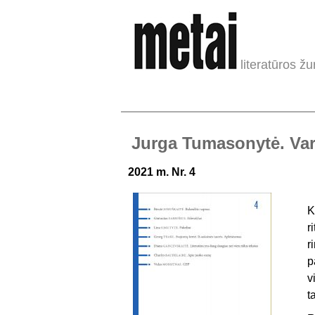
literatūros žu
Jurga Tumasonytė. Va
2021 m. Nr. 4
K
r
r
p
v
t