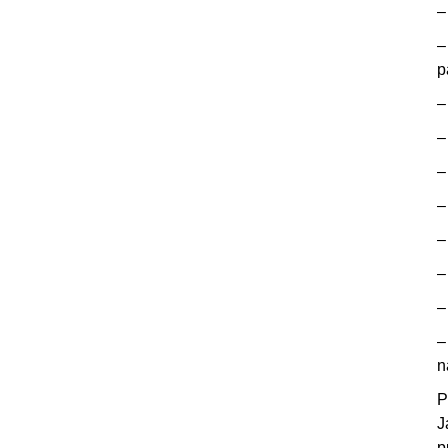
p
n
P
J
p