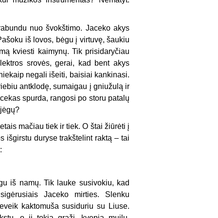
 Prabundu nuo švokštimo. Jaceko akys
ašoku iš lovos, bėgu į virtuvę, šaukiu
iemą kviesti kaimynų. Tik prisidaryčiau
lektros srovės, gerai, kad bent akys
ekaip negali išeiti, baisiai kankinasi.
riebiu antklodę, sumaigau į gniužulą ir
acekas spurda, rangosi po storu patalų
 jėgų?
is mačiau tiek ir tiek. O štai žiūrėti į
išgirstu duryse trakštelint raktą – tai
:
bėgu iš namų. Tik lauke susivokiu, kad
isigėrusiais Jaceko mirties. Slenku
eveik kaktomuša susiduriu su Liuse.
kstu, o ji tokia graži, kvepia muilu,