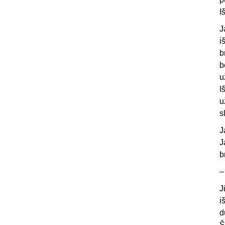
I
J
i
b
b
u
I
u
s
J
J
b
J
i
d
Š