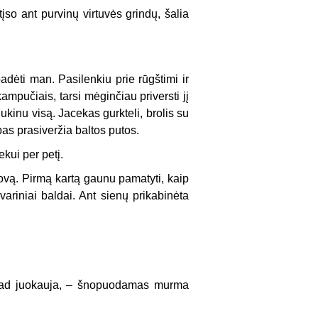
įso ant purvinų virtuvės grindų, šalia
adėti man. Pasilenkiu prie rūgštimi ir
ampučiais, tarsi mėginčiau priversti jį
ukinu visą. Jacekas gurkteli, brolis su
as prasiveržia baltos putos.
kui per petį.
lovą. Pirmą kartą gaunu pamatyti, kaip
variniai baldai. Ant sienų prikabinėta
, kad juokauja, – šnopuodamas murma