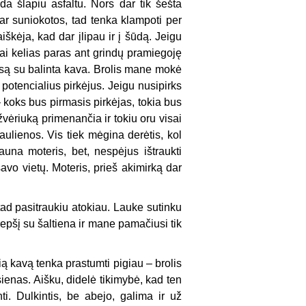
a šlapiu asfaltu. Nors dar tik šešta
ar suniokotos, tad tenka klampoti per
iškėja, kad dar įlipau ir į šūdą. Jeigu
ai kelias paras ant grindų pramiegoję
mosą su balinta kava. Brolis mane mokė
s potencialius pirkėjus. Jeigu nusipirks
– koks bus pirmasis pirkėjas, tokia bus
žvėriuką primenančia ir tokiu oru visai
aulienos. Vis tiek mėgina derėtis, kol
una moteris, bet, nespėjus ištraukti
avo vietų. Moteris, prieš akimirką dar
, tad pasitraukiu atokiau. Lauke sutinku
repšį su šaltiena ir mane pamačiusi tik
sią kavą tenka prastumti pigiau – brolis
 sienas. Aišku, didelė tikimybė, kad ten
i. Dulkintis, be abejo, galima ir už