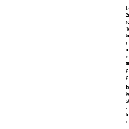
L
ž
r
T
k
p
i
r
t
p
p
I
k
s
a
l
o