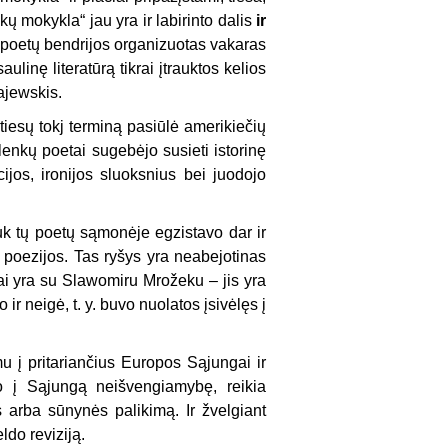
ų mokykla“ jau yra ir labirinto dalis
ir
s poetų bendrijos organizuotas vakaras
linę literatūrą tikrai įtrauktos kelios
ajewskis.
iesų tokj ter­miną pasiūlė amerikiečių
 lenkų poetai sugebėjo susieti istorinę
ncijos, ironijos sluoksnius bei juodojo
juk tų poetų sąmonėje egzistavo dar ir
 poezijos. Tas ryšys yra neabejotinas
iai yra su Slawomiru Mrožeku – jis yra
ir neigė, t. y. buvo nuolatos įsivėlęs į
mu į prita­riančius Europos Sąjungai ir
mo į Sąjungą neišvengiamybę, reikia
 arba sūnynės palikimą. Ir žvelgiant
eldo reviziją.