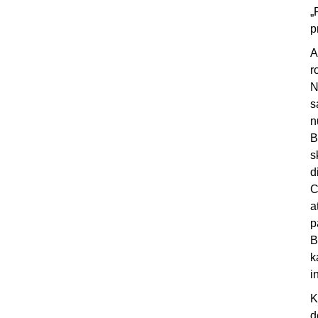
„
p
A
r
N
s
n
B
s
d
C
a
p
B
k
i
K
d