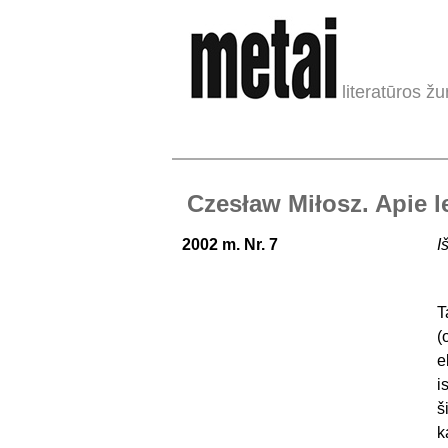
literatūros žu
Czesław Miłosz. Apie l
2002 m. Nr. 7
I
T
(
e
i
š
k