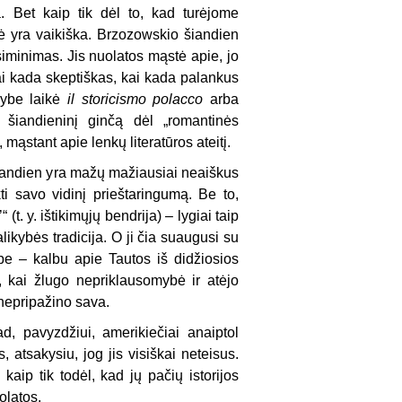
a. Bet kaip tik dėl to, kad turėjome
ė yra vaikiška. Brzozowskio šiandien
siminimas. Jis nuolatos mąstė apie, jo
kai kada skeptiškas, kai kada palankus
avybe laikė
il storicismo polacco
arba
i šiandieninį ginčą dėl „romantinės
 mąstant apie lenkų literatūros ateitį.
 šiandien yra mažų mažiausiai neaiškus
i savo vidinį prieštaringumą. Be to,
t. y. ištikimųjų bendrija) – lygiai taip
ikybės tradicija. O ji čia suaugusi su
be – kalbu apie Tautos iš didžiosios
t, kai žlugo nepriklausomybė ir atėjo
nepripažino sava.
d, pavyzdžiui, amerikiečiai anaiptol
atsakysiu, jog jis visiškai neteisus.
aip tik todėl, kad jų pačių istorijos
uolatos.