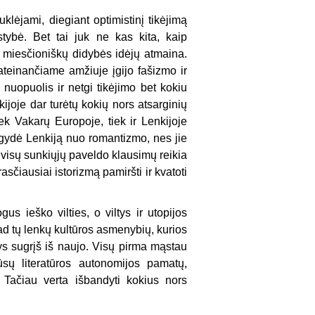
lėjami, diegiant optimistinį tikėjimą
stybė. Bet tai juk ne kas kita, kaip
. miesčioniškų didybės idėjų atmaina.
 ateinančiame amžiuje įgijo fašizmo ir
nuopuolis ir netgi tikėjimo bet kokiu
joje dar turėtų kokių nors atsarginių
iek Vakarų Europoje, tiek ir Lenkijoje
išgydė Lenkiją nuo romantizmo, nes jie
ie visų sunkiųjų paveldo klausimų reikia
sčiausiai istorizmą pamiršti ir kvatoti
s ieško vil­ties, o viltys ir utopijos
kad tų lenkų kultūros asmenybių, kurios
ys sugrįš iš naujo. Visų pirma mąstau
sų literatūros autonomijos pamatų,
. Tačiau verta išbandyti kokius nors