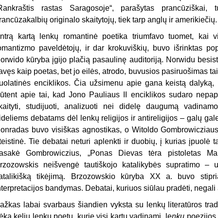
Rankraštis rastas Saragosoje“, parašytas prancūziškai, 
rancūzakalbių originalo skaitytojų, tiek tarp anglų ir amerikiečių.
ntrą kartą lenkų romantinė poetika triumfavo tuomet, kai 
omantizmo paveldėtojų, ir dar krokuviškių, buvo išrinktas pop
orwido kūryba įgijo plačią pasaulinę auditoriją. Norwidu besist
avęs kaip poe­tas, bet jo eilės, atrodo, buvusios pasiruošimas tai d
uolatinės enciklikos. Čia užsimenu apie gana keistą dalyką, k
ūtent apie tai, kad Jono Pauliaus II enciklikos sudaro nepapr
kaityti, studijuoti, analizuoti nei didelę daugumą vadinamos
ideliems debatams dėl lenkų religijos ir antireligijos – galų gal
onradas buvo visiškas agnostikas, o Witoldo Gombrowicziaus fil
teistinė. Tie debatai neturi aplenkti ir duo­bių, į kurias įpuolė t
asakė Gombrowiczius, „Ponas Dievas tėra pistoletas Marx
rzozowskis neišvengė tautiškojo katalikybės supratimo – u
atalikišką tikėjimą. Brzozowskio kūryba XX a. buvo stipri
nterpretacijos bandymas. Debatai, kuriuos siūlau pradėti, negali
ažkas labai svarbaus šiandien vyksta su lenkų literatūros trad
ėka kelių lenkų poetų, kurie visi kartu vadinami „le
nkų
poezijos 