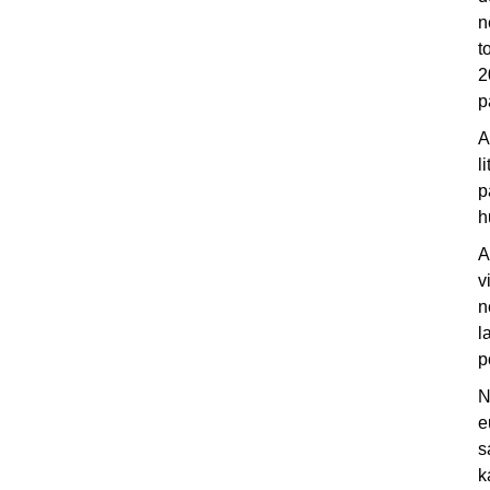
n
t
2
p
A
l
p
h
A
v
n
l
p
N
e
s
k