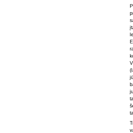
P
p
s
į
l
E
r
k
V
(
j
b
j
t
š
t
T
v