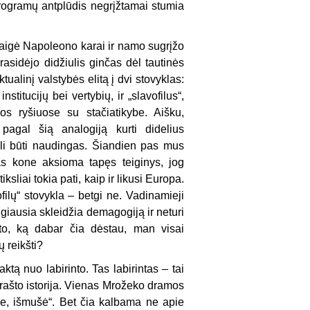
 programų antplūdis negrįžtamai stu­mia
baigė Napo­leono karai ir namo sugrįžo
asidėjo didžiulis ginčas dėl tautinės
tualinį valstybės elitą į dvi stovyklas:
titucijų bei verty­bių, ir „slavofilus“,
jos ryšiuose su stačiatikybe. Aišku,
a pagal šią analogiją kurti didelius
ali būti naudingas. Šiandien pas mus
mas kone aksioma tapęs teiginys, jog
iksliai tokia pati, kaip ir likusi Europa.
ofilų“ stovykla – betgi ne. Vadinamieji
giausia skleidžia demagogiją ir neturi
l to, ką dabar čia dėstau, man visai
ų reikšti?
tą nuo labirinto. Tas labirintas – tai
 krašto istorija. Vienas Mrožeko dramos
e, išmušė“. Bet čia kalbama ne apie