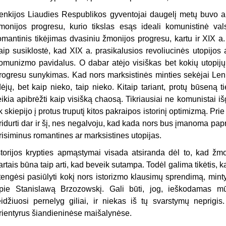
enkijos Liaudies Respublikos gyventojai daugelį metų buvo auk
monijos progresu, kurio tikslas esąs ideali komu­nistinė val
omantinis tikėjimas dvasiniu žmonijos progresu, kartu ir XIX a
aip susiklostė, kad XIX a. prasikalusios revoliucinės utopijos
omunizmo pavidalus. O dabar atėjo visiškas bet kokių utopijų 
rogresu sunykimas. Kad nors marksistinės minties sekėjai Lenki
dėjų, bet kaip nieko, taip nieko. Kitaip tariant, protų būseną t
eikia apibrėžti kaip visišką chaosą. Tikriausiai ne komunistai 
ik skiepijo į protus truputį kitos pakraipos istorinį opti­mizmą. Pr
ridurti dar ir šį, nes ne­galvoju, kad kada nors bus įmanoma papra
risiminus romantines ar marksistines utopijas.
storijos krypties apmąstymai visada atsiranda dėl to, kad žmogu
artais būna taip arti, kad beveik sutampa. Todėl galima tikėtis, 
tengėsi pasiūlyti kokį nors istorizmo klausimų sprendimą, mint
pie Stanislawą Brzozowskį. Gali būti, jog, ieškodamas mū
eidžiuosi pernelyg giliai, ir niekas iš tų svarstymų neprigis
rientyrus šiandieninėse maišalynėse.