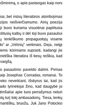
eikšminimą, o apie pa­stangas kaip nors
ai, bet mū­sų literatūros atsiribojimas
ezijos neišverčiamumo. Airių poezija
ji buvo kuriama visuotinai paplitusia
itusių kalbų ir dėl toji buvo pasauliui
ų lenkišku­mo propaguotojų visame
“ ar „Vėlinių“ vertimais. Deja, netgi
tiems kūriniams suprasti, kadangi jie
etiška literatūra iš tiesų reiškia, kad
i vargšą.
po pasaulinio paveldo dalimi. Pirmas
 kaip Josephas Conradas, romanai. To
ko neveikiant, išskyrus tai, kad jis
ado tyrinėtojai žino, kad daugybė jo
imšaliai apie tuos perrašymus neturi
notų turį tokį ambasadorių. Tiesa, lenkų
 romantiškų, bruožų. Juk Jano Potockio