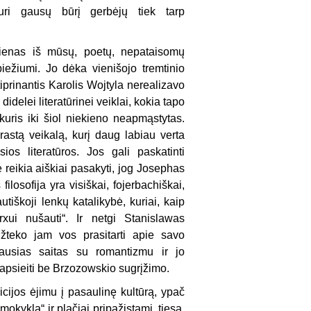
turi gausų būrį gerbėjų tiek tarp
vienas iš mūsų, poetų, nepataisomų
iežiumi. Jo dėka vienišojo tremtinio
iprinantis Karolis Wojtyla nerealizavo
idelei literatūrinei veiklai, kokia tapo
uris iki šiol niekieno neapmąstytas.
astą veikalą, kurį daug labiau verta
ios literatūros. Jos gali paskatinti
e reikia aiškiai pasakyti, jog Josephas
osofija yra visiškai, fojerbachiškai,
autiškoji lenkų katalikybė, kuriai, kaip
ui nušauti“. Ir netgi Stanislawas
žteko jam vos pra­sitarti apie savo
au­sias saitas su romantizmu ir jo
 apsieiti be Brzozowskio sugrįžimo.
icijos ėjimu į pasaulinę kultūrą, ypač
mokykla“ ir plačiai pripažįstami, tiesa,