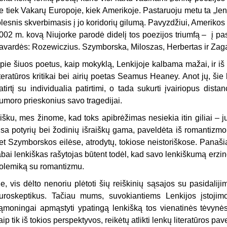
e tiek Vakarų Europoje, kiek Amerikoje. Pastaruoju metu ta „lenk
olesnis skverbimasis į jo koridorių gilumą. Pavyzdžiui, Ameriko
002 m. kovą Niujorke parodė didelį tos poezijos triumfą – į pasau
avardės: Rozewiczius. Szymborska, Miloszas, Herbertas ir Zag
pie šiuos poetus, kaip mokyklą, Lenkijoje kalbama mažai, ir iš t
iteratūros kritikai bei airių poetas Seamus Heaney. Anot jų, šie
atirtį su individualia patirti­mi, o tada sukurti įvairiopus dista
umoro prieskonius savo tragedijai.
išku, mes žinome, kad toks apibrėžimas nesiekia itin giliai – 
isa potyrių bei žodinių išraiškų gama, paveldėta iš romantizmo
et Szymborskos eilėse, at­rodytų, tokiose neistoriškose. Panaš
abai lenkiškas rašytojas būtent todėl, kad savo lenkiškumą erzino 
olemiką su romantizmu.
e, vis dėlto nenoriu plėtoti šių reiškinių sąsajos su pasidaliji
uroskeptikus. Tačiau mums, suvokiantiems Len­kijos įstoji
ąmoningai apmąstyti ypatingą lenkišką tos vienatinės tėvynės
aip tik iš tokios perspektyvos, reikėtų atlikti lenkų literatūros pav