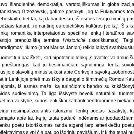
uvo šiandieninė demokratija, vartotojiškumas ir globalizacij
tanislawą Brzozowskį, galime pasakyti, jog ta Fukuyamos tez
ebeskaito, bet tai, ką dabar dėstau, iš esmės tėra jo minčių pri
odžiais tariant, „romantinę europietiškos kultūros įveiką“. Šis 
enkų romantiką interpretatorius specifine lenkų literatūros s
artojo prancūzišką terminą
l’historicitė
(istoriškumas). Taig
aradigmos“ likimo (anot Marios Janion) reikia laikyti svarbiausiu,
uomet turi paaiškėti, kad hipotetinio lenkų „slavofilo“ vaidmuo
r prieštaringas, kad jo besiimančiam sąmoningai tenka suvokt
usijoje slavofilų mintis sukosi apie Cerkvę ir sąvoką „sobornost’“ (
at ir Lenkijoje prieš mus iškyla daugelio šimtmečių Romos Katal
dėjomis, iš esmės mažai ką turinčiomis bendro su krikščiony
aidės sudievinimą. Ta liga išsivystė beveik na­tūraliai, tuome
vetima valstybė, kurios lenkiškai kalbanti bendruomenė niekad 
eigu nesimpatizuojantis istorizmui lenkų poetas pasakytų, ka
emąsto apie tai, ką jų tauta padarė indėnams ar juodaodžiams, 
enkų poetų istoriškumas randa atgarsį tarp amerikiečių poetų k
eflektavimas slypi čia pat, po išoriniu paviršiumi, ir kirba tenai n