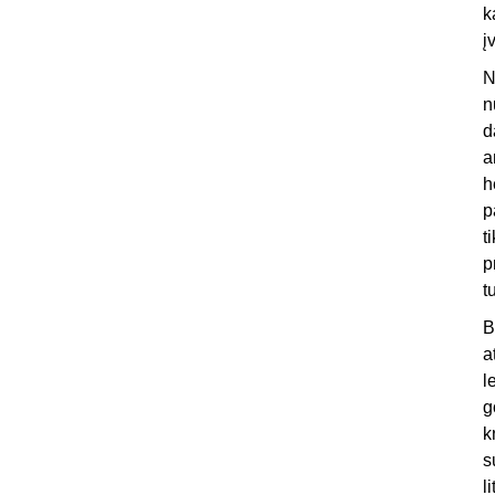
k
į
N
n
d
a
h
p
t
p
t
B
a
l
g
k
s
l