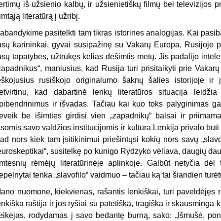
ertimų iš užsienio kalbų, ir užsienietiškų filmų bei televizijos
imtąją literatūrą į užribį.
abandykime pasitelkti tam tikras istorines analogijas. Kai pasi
usų karininkai, gyvai susipažinę su Vakarų Europa, Rusijoje pr
usų tapatybės, užtrukęs kelias dešimtis metų. Jis padalijo intelek
zapadnikus“, maniusius, kad Rusija turi prisitaikyti prie Vakarų ins
eškojusius rusiškojo originalumo šaknų šalies istorijoje ir 
etvirtinu, kad dabartinė lenkų literatūros situacija leidži
pibendrinimus ir išvadas. Tačiau kai kuo toks palyginimas g
eveik be išimties girdisi vien „zapadnikų“ balsai ir priima
isomis savo valdžios institucijomis ir kultūra Lenkija privalo būti t
ad nors kiek tam įsitikinimui priešin­tųsi kokių nors savų „slav
euroskeptikai“, susitelkę po kunigo Rydzyko vėliava, daugių dau
imtesnių rėmėjų literatūrinėje aplinkoje. Galbūt netyčia dė
epelnytai tenka „slavofilo“ vaidmuo – tačiau ką tai šian­dien turėt
ano nuomone, kiekvienas, rašantis lenkiškai, turi paveldėjęs rak
enkiška raštija ir jos ryšiai su patetiška, tragiška ir skausminga
eikėjas, rodydamas į savo bedantę burną, sako: „Išmušė, pon