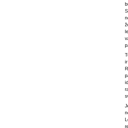
b
S
n
ž
l
v
p
T
i
R
p
i
r
s
J
n
L
r