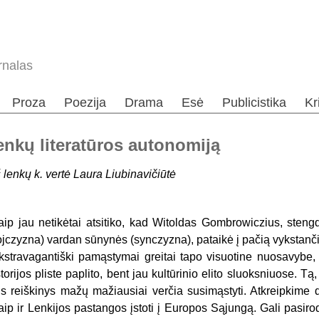
rnalas
Proza
Poezija
Drama
Esė
Publicistika
Kr
enkų literatūros autonomiją
š lenkų k. vertė Laura Liubinavičiūtė
aip jau netikėtai atsitiko, kad Witoldas Gombrowiczius, steng
ojczyzna) vardan sūnynės (synczyzna), pataikė į pačią vykstan
kstravagantiški pamąstymai greitai tapo visuotine nuosavybe, 
storijos pliste paplito, bent jau kultūrinio elito sluoksniuose. T
is reiškinys mažų mažiausiai verčia susimąstyti. Atkreipkime 
aip ir Lenkijos pastangos įstoti į Europos Sąjungą. Gali pasirod