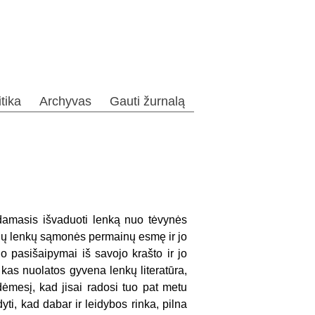
itika
Archyvas
Gauti žurnalą
damasis išva­duoti lenką nuo tėvynės
čių lenkų sąmonės permainų esmę ir jo
o pasišaipymai iš savojo krašto ir jo
ą, kas nuolatos gyvena lenkų literatūra,
dėmesį, kad jisai radosi tuo pat metu
yti, kad dabar ir leidybos rinka, pilna