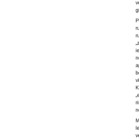
v
g
P
r
r
„
i
n
a
b
v
K
„
r
n
M
l
v