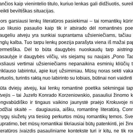
ančios kaip vienintelio titulo, kuriuo lenkas gali didžiuotis, sur
veikti beviltiškas situacijas.
ors garsiausi lenkų literatūros pasiekimai – tai romantikų kūrini
uo likusio pasaulio kaip tik ir atsirado dėl roman­tinės po
augeliu atveju yra sunkiai supran­tama užsieniečiams, tačiau 
nglų kalba. Tuo tarpu lenkų poezija parašyta viena iš mažai papl
ermetiška. Dėl to būta daugybės nuoskaudų tarp aistring
asaulyje ir daugybės vilčių, vis siejamų su naujais „Pono Tado
iksliausi vertimai užsieniečiams nepanaikina esminių kliūčių 
riklauso labirintui, apie kurį užsiminiau. Mūsų noras sekti vakari
urtuolis, turintis raktą nuo labirinto su lobiais, būtinai nori vaidint
ūta dviejų atvejų, kai lenkų romantinė poetika sėkmingai ta
tvejis – tai Juzefo Konrado Korzeniowskio, pasauliui žinomo
engvabūdiško ir tingaus vaikino jaunystė praėjo Krokuvoje nie
odžiai skaitė – daugiausia, aišku, romantinę literatūrą. Conr
nygų siužetų yra tiesiog perkurtos mūsų romantikų temos. Svet
upratimo, bet mūsų romantikai tikriausiai būtų paten­kinti, jei ži
iteratūros įvaizdis pasauli­niame kontekste turi ir kitų, ne tik