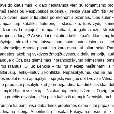
aveldo klausimas iki galo nesutampa vien su romantizmo prob
rieš senosios Respublikos nuosmukį, reikia visai už­miršti? Ar 
avo dvareliuose ir liaudies po ekonomų bizūnais, tuos sulenkė
tampas tarp katalikų, liuteronų ir stačiatikių, tuos žydų išm
eidžiamos Lenkijoje? Trumpai kalbant, ar galima užmiršti isto
uropos viduryje? Ar visa tai neskatina kelti tų pačių klausimų,
ašytojas niekad nėra laisvas nuo savo tautos istorijos – je
olaboracijos Antrojo pasaulinio karo metu, tai toliau sektų Par
andėjos jakobinų vykdytos žmogžudystės, didelių teritorijų, ku
langue d’Oc), pasiglemžimas ir prancūziškumo primetimas joms
ūros krantus. O juk Len­kija – tai irgi niekaip neištrinami iš
altarusių, lenkų–lietuvių konfliktai. Nepasakytume, kad jie jau
uos nuolat reikia apmąstyti ir spręsti, vien jau dėl Lvovo ir Viln
aip paprastai pasakyti, kad jo nebejaudina tas didžiulis skaudu
eimų iš Rytų ir vokiečių – iš vakarinių Lenkijos žemių. O jeig
ai ta praeitis egzistuoja čia pat ir kalba iš namų ir šventyklų arch
rumpai kalbant, visa dabartinės problemos esmė – tai pripažini
adinama istorija. Amerikiečių filosofas Fukuyama neseniai tiki