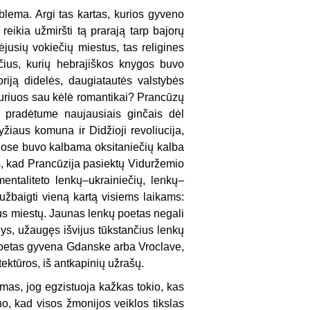
lema. Argi tas kartas, kurios gyveno
reikia užmiršti tą prarają tarp bajorų
jusių vokiečių miestus, tas religines
inčius, kurių hebrajiškos knygos buvo
riją didelės, daugiatautės valstybės
 kuriuos sau kėlė romantikai? Prancūzų
i pradėtume naujausiais ginčais dėl
yžiaus komuna ir Didžioji revoliucija,
riose buvo kalbama oksitaniečių kalba
, kad Prancūzija pasiektų Viduržemio
 mentaliteto lenkų–ukrainiečių, lenkų–
 užbaigti vieną kartą visiems laikams:
iaus miestų. Jaunas lenkų poetas negali
lys, užaugęs išvijus tūkstančius lenkų
u poetas gyvena Gdanske arba Vroclave,
itektūros, iš antkapinių užrašų.
mas, jog egzistuoja kažkas tokio, kas
no, kad visos žmonijos veiklos tikslas