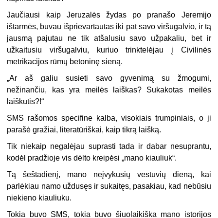
Jaučiausi kaip Jeruzalės žydas po pranašo Jeremijo
ištarmės, buvau išprievartautas iki pat savo viršugalvio, ir tą
jausmą pajutau ne tik atšalusiu savo užpakaliu, bet ir
užkaitusiu viršugalviu, kuriuo trinktelėjau į Civilinės
metrikacijos rūmų betoninę sieną.
„Ar aš galiu susieti savo gyvenimą su žmogumi,
nežinančiu, kas yra meilės laiškas? Sukakotas meilės
laiškutis?!“
SMS rašomos specifine kalba, visokiais trumpiniais, o ji
parašė gražiai, literatūriškai, kaip tikrą laišką.
Tik niekaip negalėjau suprasti tada ir dabar nesuprantu,
kodėl pradžioje vis dėlto kreipėsi „mano kiauliuk“.
Tą šeštadienį, mano neįvykusių vestuvių dieną, kai
parlėkiau namo uždusęs ir sukaitęs, pasakiau, kad nebūsiu
niekieno kiauliuku.
Tokia buvo SMS, tokia buvo šiuolaikiška mano istorijos