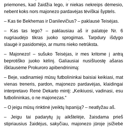
priemones, kad žaidžia lego, ir niekas nekreips dėmesio,
nebent koks nors majonezo pardavėjas tėviškai šyptels.
– Kas tie Bekhemas ir Danilevičius? – paklausė Teisėjas.
– Kas tas lego? – paklausiau aš ir palatoje Nr. 6
nugriaudėjo tikras juoko sprogimas. Tarpdury išdygo
slaugė ir pasidomėjo, ar mums nieko netrūksta.
– Majonezo! – sušuko Teisėjas, ir mes kritome į antrą
beprotiško juoko kėlinį. Galiausiai nusišluostę ašaras
išklausėme Prokuroro apibendrinimą:
– Beje, vadinamieji mūsų futbolininkai baisiai keikiasi, mat
vienas treneris, pardon, majonezo pardavėjas, klaidingai
interpretavo Renė Dekarto mintį: „Keikiuosi, vadinasi, esu
futbolininkas, o ne majonezas.“
– O jeigu mūsų rinktinė įveiktų Ispaniją? – neatlyžau aš.
– Jeigu tai padarytų jų aikštelėje, žaisdama prieš
stipriausius žaidėjus, sakyčiau, majonezo jūroje įsižiebė