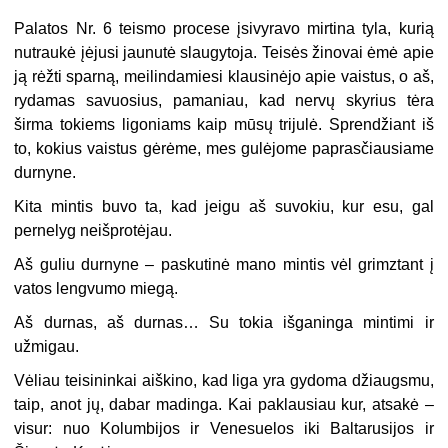
Palatos Nr. 6 teismo procese įsivyravo mirtina tyla, kurią
nutraukė įėjusi jaunutė slaugytoja. Teisės žinovai ėmė apie
ją rėžti sparną, meilindamiesi klausinėjo apie vaistus, o aš,
rydamas savuosius, pamaniau, kad nervų skyrius tėra
širma tokiems ligoniams kaip mūsų trijulė. Sprendžiant iš
to, kokius vaistus gėrėme, mes gulėjome paprasčiausiame
durnyne.
Kita mintis buvo ta, kad jeigu aš suvokiu, kur esu, gal
pernelyg neišprotėjau.
Aš guliu durnyne – paskutinė mano mintis vėl grimztant į
vatos lengvumo miegą.
Aš durnas, aš durnas… Su tokia išganinga mintimi ir
užmigau.
Vėliau teisininkai aiškino, kad liga yra gydoma džiaugsmu,
taip, anot jų, dabar madinga. Kai paklausiau kur, atsakė –
visur: nuo Kolumbijos ir Venesuelos iki Baltarusijos ir