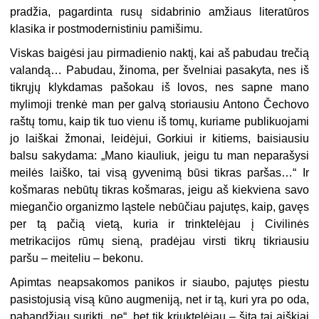
pradžia, pagardinta rusų sidabrinio amžiaus literatūros
klasika ir postmodernistiniu pamišimu.
Viskas baigėsi jau pirmadienio naktį, kai aš pabudau trečią
valandą… Pabudau, žinoma, per švelniai pasakyta, nes iš
tikrųjų klykdamas pašokau iš lovos, nes sapne mano
mylimoji trenkė man per galvą storiausiu Antono Čechovo
raštų tomu, kaip tik tuo vienu iš tomų, kuriame publikuojami
jo laiškai žmonai, leidėjui, Gorkiui ir kitiems, baisiausiu
balsu sakydama: „Mano kiauliuk, jeigu tu man neparašysi
meilės laiško, tai visą gyvenimą būsi tikras paršas…“ Ir
košmaras nebūtų tikras košmaras, jeigu aš kiekviena savo
miegančio organizmo ląstele nebūčiau pajutęs, kaip, gavęs
per tą pačią vietą, kuria ir trinktelėjau į Civilinės
metrikacijos rūmų sieną, pradėjau virsti tikrų tikriausiu
paršu – meiteliu – bekonu.
Apimtas neapsakomos panikos ir siaubo, pajutęs piestu
pasistojusią visą kūno augmeniją, net ir tą, kuri yra po oda,
pabandžiau surikti „ne“, bet tik kriuktelėjau – šitą tai aiškiai