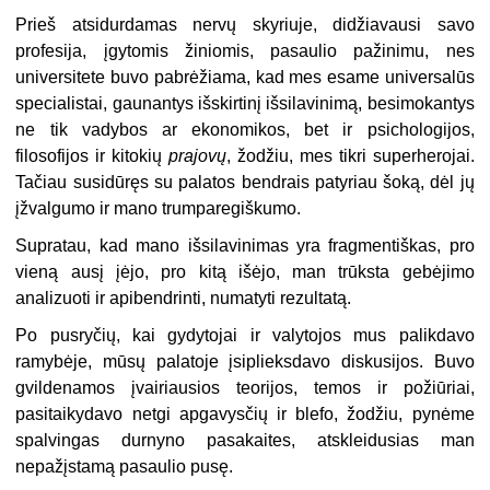
Prieš atsidurdamas nervų skyriuje, didžiavausi savo
profesija, įgytomis žiniomis, pasaulio pažinimu, nes
universitete buvo pabrėžiama, kad mes esame universalūs
specialistai, gaunantys išskirtinį išsilavinimą, besimokantys
ne tik vadybos ar ekonomikos, bet ir psichologijos,
filosofijos ir kitokių
prajovų
, žodžiu, mes tikri superherojai.
Tačiau susidūręs su palatos bendrais patyriau šoką, dėl jų
įžvalgumo ir mano trumparegiškumo.
Supratau, kad mano išsilavinimas yra fragmentiškas, pro
vieną ausį įėjo, pro kitą išėjo, man trūksta gebėjimo
analizuoti ir apibendrinti, numatyti rezultatą.
Po pusryčių, kai gydytojai ir valytojos mus palikdavo
ramybėje, mūsų palatoje įsiplieksdavo diskusijos. Buvo
gvildenamos įvairiausios teorijos, temos ir požiūriai,
pasitaikydavo netgi apgavysčių ir blefo, žodžiu, pynėme
spalvingas durnyno pasakaites, atskleidusias man
nepažįstamą pasaulio pusę.