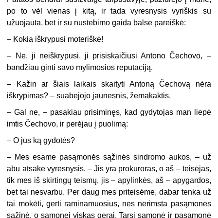
po to vėl vienas į kitą, ir tada vyresnysis vyriškis su
užuojauta, bet ir su nustebimo gaida balse pareiškė:
– Kokia iškrypusi moteriškė!
– Ne, ji neiškrypusi, ji prisiskaičiusi Antono Čechovo, –
bandžiau ginti savo mylimosios reputaciją.
– Kažin ar šiais laikais skaityti Antoną Čechovą nėra
iškrypimas? – suabejojo jaunesnis, žemakaktis.
– Gal ne, – pasakiau prisiminęs, kad gydytojas man liepė
imtis Čechovo, ir perėjau į puolimą:
– O jūs ką gydotės?
– Mes esame pasąmonės sąžinės sindromo aukos, – už
abu atsakė vyresnysis. – Jis yra prokuroras, o aš – teisėjas,
tik mes iš skirtingų teismų, jis – apylinkės, aš – apygardos,
bet tai nesvarbu. Per daug mes priteisėme, dabar tenka už
tai mokėti, gerti raminamuosius, nes nerimsta pasąmonės
sąžinė, o sąmonei viskas gerai. Tarsi sąmonė ir pasąmonė