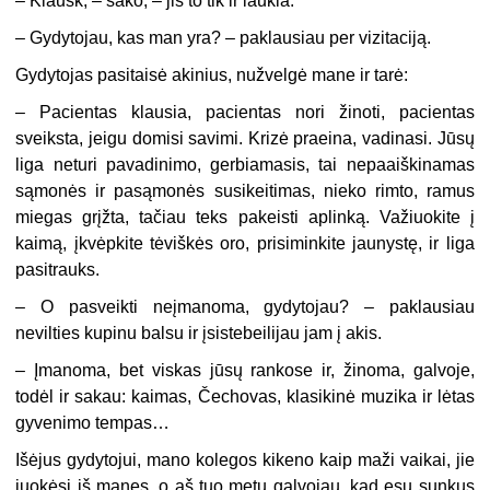
– Klausk, – sako, – jis to tik ir laukia.
– Gydytojau, kas man yra? – paklausiau per vizitaciją.
Gydytojas pasitaisė akinius, nužvelgė mane ir tarė:
– Pacientas klausia, pacientas nori žinoti, pacientas
sveiksta, jeigu domisi savimi. Krizė praeina, vadinasi. Jūsų
liga neturi pavadinimo, gerbiamasis, tai nepaaiškinamas
sąmonės ir pasąmonės susikeitimas, nieko rimto, ramus
miegas grįžta, tačiau teks pakeisti aplinką. Važiuokite į
kaimą, įkvėpkite tėviškės oro, prisiminkite jaunystę, ir liga
pasitrauks.
– O pasveikti neįmanoma, gydytojau? – paklausiau
nevilties kupinu balsu ir įsistebeilijau jam į akis.
– Įmanoma, bet viskas jūsų rankose ir, žinoma, galvoje,
todėl ir sakau: kaimas, Čechovas, klasikinė muzika ir lėtas
gyvenimo tempas…
Išėjus gydytojui, mano kolegos kikeno kaip maži vaikai, jie
juokėsi iš manęs, o aš tuo metu galvojau, kad esu sunkus