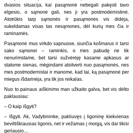
dvasios situacija, kai pasąmonė nebegali pakęsti tavo
elgesio, o sąmonė gali, nes ji yra postmodernistinė.
Atotrūkis tarp sąmonės ir pasąmonės vis didėja,
sukeldamas visas tas nesąmones, dėl kurių mes čia ir
raminamės.
Pasąmonė mus virkdo sapnuose, siunčia košmarus ir tarsi
sako sąmonei – raminkis, o mes pabudę ne tik
nenurimstame, bet tarsi sužvėrėję kasame apkasus ar
statome sienas, mėgindami atsitverti nuo pasąmonės, nes
mes postmodernistai ir manome, kad tai, ką pasąmonė per
miegus išdarinėja, yra tik jos reikalas.
Nuo to painaus aiškinimo man užkaito galva, bet vis dėlto
paklausiau:
– O kaip išgyti?
– Išgyti. Ak, Vadybininke, pakliuvęs į ligoninę kiekvienas
beviltiškiausias ligonis, net ir vežamas į morgą, vis dar tikisi
geriausio…