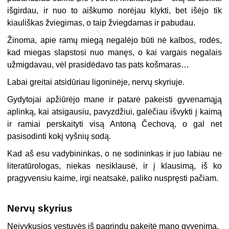
išgirdau, ir nuo to aiškumo norėjau klykti, bet išėjo tik
kiauliškas žviegimas, o taip žviegdamas ir pabudau.
Žinoma, apie ramų miegą negalėjo būti nė kalbos, rodės,
kad miegas slapstosi nuo manęs, o kai vargais negalais
užmigdavau, vėl prasidėdavo tas pats košmaras…
Labai greitai atsidūriau ligoninėje, nervų skyriuje.
Gydytojai apžiūrėjo mane ir patarė pakeisti gyvenamąją
aplinką, kai atsigausiu, pavyzdžiui, galėčiau išvykti į kaimą
ir ramiai perskaityti visą Antoną Čechovą, o gal net
pasisodinti kokį vyšnių sodą.
Kad aš esu vadybininkas, o ne sodininkas ir juo labiau ne
literatūrologas, niekas nesiklausė, ir į klausimą, iš ko
pragyvensiu kaime, irgi neatsakė, paliko nuspręsti pačiam.
Nervų skyrius
Neįvykusios vestuvės iš pagrindų pakeitė mano gyvenimą.