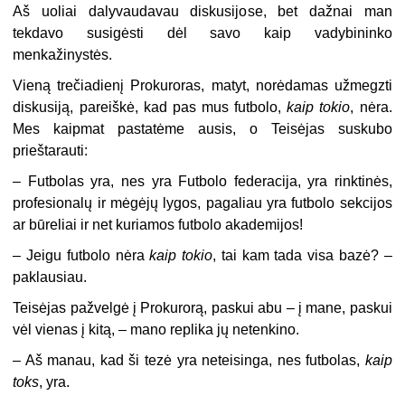
Aš uoliai dalyvaudavau diskusijose, bet dažnai man
tekdavo susigėsti dėl savo kaip vadybininko
menkažinystės.
Vieną trečiadienį Prokuroras, matyt, norėdamas užmegzti
diskusiją, pareiškė, kad pas mus futbolo,
kaip tokio
, nėra.
Mes kaipmat pastatėme ausis, o Teisėjas suskubo
prieštarauti:
– Futbolas yra, nes yra Futbolo federacija, yra rinktinės,
profesionalų ir mėgėjų lygos, pagaliau yra futbolo sekcijos
ar būreliai ir net kuriamos futbolo akademijos!
– Jeigu futbolo nėra
kaip tokio
, tai kam tada visa bazė? –
paklausiau.
Teisėjas pažvelgė į Prokurorą, paskui abu – į mane, paskui
vėl vienas į kitą, – mano replika jų netenkino.
– Aš manau, kad ši tezė yra neteisinga, nes futbolas,
kaip
toks
, yra.