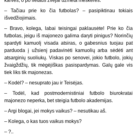
karvės, o po lietaus žvejai užmeta meškeres.
– Tačiau prie ko čia futbolas? – pasipiktinau tokiais
išvedžiojimais.
– Bravo, kolega, labai teisingai paklausėte! Prie ko čia
futbolas, jeigu iš majonezo galima daryti pinigus? Norinčių
spardyti kamuolį visada atsiras, o gabesnius tuojau pat
parduoda į užsienį padavinėti kamuolių arba sėdėti ant
atsarginių suoliukų. Viskas po senovei, jokio futbolo, jokių
žvaigždžių, tik mėgėjiškas pasispardymas. Galų gale vis
tiek liks tik majonezas.
– Kodėl? – nesuprato jau ir Teisėjas.
– Todėl, kad postmodernistiniai futbolo biurokratai
majonezo neperka, bet steigia futbolo akademijas.
– Argi blogai, jei mokys vaikus? – nesutikau aš.
– Kolega, o kas tuos vaikus mokys?
– ?..