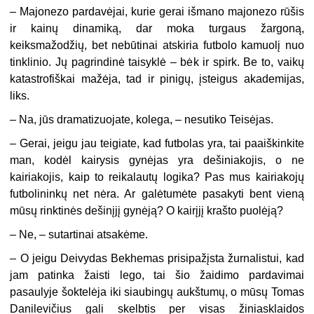
– Majonezo pardavėjai, kurie gerai išmano majonezo rūšis
ir kainų dinamiką, dar moka turgaus žargoną,
keiksmažodžių, bet nebūtinai atskiria futbolo kamuolį nuo
tinklinio. Jų pagrindinė taisyklė – bėk ir spirk. Be to, vaikų
katastrofiškai mažėja, tad ir pinigų, įsteigus akademijas,
liks.
– Na, jūs dramatizuojate, kolega, – nesutiko Teisėjas.
– Gerai, jeigu jau teigiate, kad futbolas yra, tai paaiškinkite
man, kodėl kairysis gynėjas yra dešiniakojis, o ne
kairiakojis, kaip to reikalautų logika? Pas mus kairiakojų
futbolininkų net nėra. Ar galėtumėte pasakyti bent vieną
mūsų rinktinės dešinįjį gynėją? O kairįjį krašto puolėją?
– Ne, – sutartinai atsakėme.
– O jeigu Deivydas Bekhemas prisipažįsta žurnalistui, kad
jam patinka žaisti lego, tai šio žaidimo pardavimai
pasaulyje šoktelėja iki siaubingų aukštumų, o mūsų Tomas
Danilevičius gali skelbtis per visas žiniasklaidos