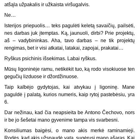
atšąla užpakalis ir užkaista viršugalvis.
Ne…
Isterijos priepuolis… teks pagulėti keletą savaičių, pailsėti,
nes darbas juk įtemptas. Ką, jaunuoli, dirbi? Prie projektų,
aš – vadybininkas. Aha, tavo darbas – ne tik projektų
rengimas, bet ir visi atkatai, latakai, zapojai, prakatai…
Ryškus psichinis išsekimas. Labai ryškus.
Mūsų ligoninėje ramu, netikėkit tuo, ką rodo visokiuose ten
gegučių lizduose ir džordžinuose.
Taip kalbėjo gydytojas, kai atvykau į ligoninę. Mane
paguldė į palatą, kurios numeris, kaip rytoj pastebėsiu, yra
6.
Dar nežinau, kad čia neapsieita be Antono Čechovo, nors
ir be jo šešetai mano gyvenime tampa vis svarbesni.
Konsiliumas baigėsi, o mano akis merkė raminamieji.
Rodės, kad akis užspaudė vata, sugėrusi mano ašaras. Kai