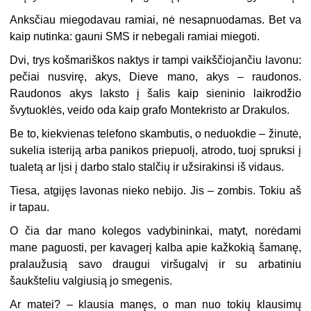
Anksčiau miegodavau ramiai, nė nesapnuodamas. Bet va
kaip nutinka: gauni SMS ir nebegali ramiai miegoti.
Dvi, trys košmariškos naktys ir tampi vaikščiojančiu lavonu:
pečiai nusvirę, akys, Dieve mano, akys – raudonos.
Raudonos akys laksto į šalis kaip sieninio laikrodžio
švytuoklės, veido oda kaip grafo Montekristo ar Drakulos.
Be to, kiekvienas telefono skambutis, o neduokdie – žinutė,
sukelia isteriją arba panikos priepuolį, atrodo, tuoj spruksi į
tualetą ar lįsi į darbo stalo stalčių ir užsirakinsi iš vidaus.
Tiesa, atgijęs lavonas nieko nebijo. Jis – zombis. Tokiu aš
ir tapau.
O čia dar mano kolegos vadybininkai, matyt, norėdami
mane paguosti, per kavagerį kalba apie kažkokią šamanę,
pralaužusią savo draugui viršugalvį ir su arbatiniu
šaukšteliu valgiusią jo smegenis.
Ar matei? – klausia manęs, o man nuo tokių klausimų