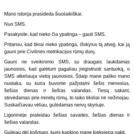
Mano istorija prasideda šiuolaikiškai.
Nuo SMS.
Pasakysite, kad nieko čia ypatinga – gauti SMS.
Pritarsiu, kad tikrai nieko ypatinga, išskyrus tą atvejį, kai ją
gauni prie Civilinės metrikacijos rūmų durų.
Gauni ne sveikinimo SMS, su draugais laukdamas
jaunosios, kad galėtum pagaliau įregistruoti santuoką, o
SMS atkeliauja vietoj jaunosios. Šitaip mane paliko mano
nuotaka, su kuria buvome pažįstami šešis mėnesius,
šešias dienas ir šešias valandas. Tiesą sakant,
stovėdamas prie minėtų rūmų, to laiko tiksliai nė nežinojau.
Suskaičiavau vėliau, gulėdamas nervų skyriuje.
Ligoninėje praleidau šešias savaites, šešias dienas ir
šešias valandas.
Gulėjau dėl košmaro, kuris kankino mane kiekvieną naktį.