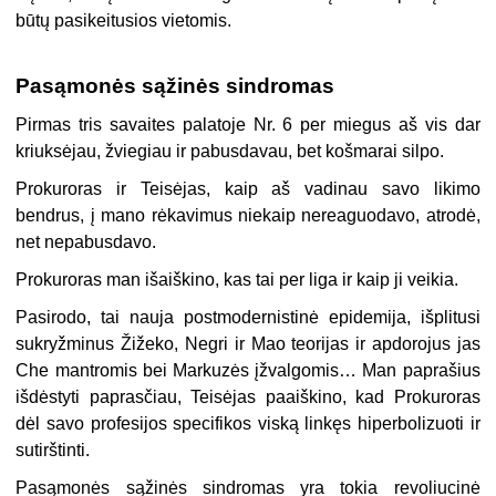
būtų pasikeitusios vietomis.
Pasąmonės sąžinės sindromas
Pirmas tris savaites palatoje Nr. 6 per miegus aš vis dar
kriuksėjau, žviegiau ir pabusdavau, bet košmarai silpo.
Prokuroras ir Teisėjas, kaip aš vadinau savo likimo
bendrus, į mano rėkavimus niekaip nereaguodavo, atrodė,
net nepabusdavo.
Prokuroras man išaiškino, kas tai per liga ir kaip ji veikia.
Pasirodo, tai nauja postmodernistinė epidemija, išplitusi
sukryžminus Žižeko, Negri ir Mao teorijas ir apdorojus jas
Che mantromis bei Markuzės įžvalgomis… Man paprašius
išdėstyti paprasčiau, Teisėjas paaiškino, kad Prokuroras
dėl savo profesijos specifikos viską linkęs hiperbolizuoti ir
sutirštinti.
Pasąmonės sąžinės sindromas yra tokia revoliucinė