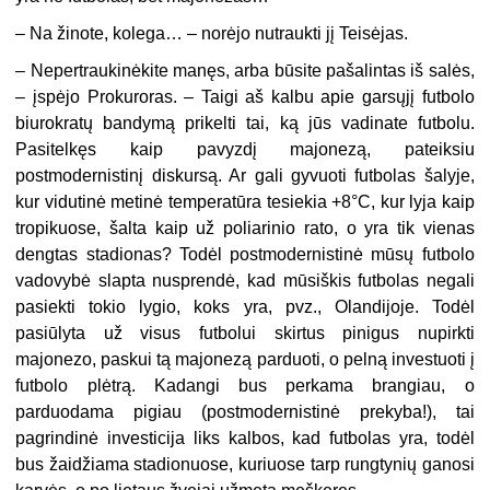
– Na žinote, kolega… – norėjo nutraukti jį Teisėjas.
– Nepertraukinėkite manęs, arba būsite pašalintas iš salės,
– įspėjo Prokuroras. – Taigi aš kalbu apie garsųjį futbolo
biurokratų bandymą prikelti tai, ką jūs vadinate futbolu.
Pasitelkęs kaip pavyzdį majonezą, pateiksiu
postmodernistinį diskursą. Ar gali gyvuoti futbolas šalyje,
kur vidutinė metinė temperatūra tesiekia +8°C, kur lyja kaip
tropikuose, šalta kaip už poliarinio rato, o yra tik vienas
dengtas stadionas? Todėl postmodernistinė mūsų futbolo
vadovybė slapta nusprendė, kad mūsiškis futbolas negali
pasiekti tokio lygio, koks yra, pvz., Olandijoje. Todėl
pasiūlyta už visus futbolui skirtus pinigus nupirkti
majonezo, paskui tą majonezą parduoti, o pelną investuoti į
futbolo plėtrą. Kadangi bus perkama brangiau, o
parduodama pigiau (postmodernistinė prekyba!), tai
pagrindinė investicija liks kalbos, kad futbolas yra, todėl
bus žaidžiama stadionuose, kuriuose tarp rungtynių ganosi