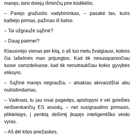
manęs, tarsi dviejų išminčių prie kūdikėlio.
– Parėjo gražuolis vadybininkas, – pasakė tas, kuris
kalbėjo pirmas, pažinau iš balso.
– Tai užgraužė sąžinė?
– Daug paėmei?
Klausinėjo vienas per kitą, o aš tuo metu žvalgiausi, kokios
čia lašelinės man prijungtos. Kad tik nesusipainiočiau
tuose vamzdeliuose, kad tik nenutraukčiau kokio gyvybės
eliksyro.
– Sąžinė manęs negraužia, – atsakiau akivaizdžiai abu
nuliūdindamas.
– Vadinasi, tu jau visai pagedęs, apsilopysi ir vėl gviešies
neišsenkančių ES aruodų, – net susigraudino pirmasis,
pliktelėjęs, į penktą dešimtį įkopęs inteligentiško veido
vyras.
– Aš dėl kitos priežasties.