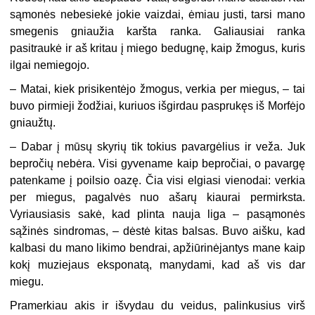
sąmonės nebesiekė jokie vaizdai, ėmiau justi, tarsi mano
smegenis gniaužia karšta ranka. Galiausiai ranka
pasitraukė ir aš kritau į miego bedugnę, kaip žmogus, kuris
ilgai nemiegojo.
– Matai, kiek prisikentėjo žmogus, verkia per miegus, – tai
buvo pirmieji žodžiai, kuriuos išgirdau pasprukęs iš Morfėjo
gniaužtų.
– Dabar į mūsų skyrių tik tokius pavargėlius ir veža. Juk
bepročių nebėra. Visi gyvename kaip bepročiai, o pavargę
patenkame į poilsio oazę. Čia visi elgiasi vienodai: verkia
per miegus, pagalvės nuo ašarų kiaurai permirksta.
Vyriausiasis sakė, kad plinta nauja liga – pasąmonės
sąžinės sindromas, – dėstė kitas balsas. Buvo aišku, kad
kalbasi du mano likimo bendrai, apžiūrinėjantys mane kaip
kokį muziejaus eksponatą, manydami, kad aš vis dar
miegu.
Pramerkiau akis ir išvydau du veidus, palinkusius virš