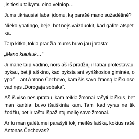
jis tiesiu taikymu eina velniop…
Jums tikriausiai labai įdomu, ką parašė mano sužadėtinė?
Nieko ypatingo, beje, bet neįsivaizduokit, kad galite atspėti
ką.
Tarp kitko, tokia pradžia mums buvo jau įprasta:
„Mano kiauliuk…“
Ji mane taip vadino, nors aš iš pradžių ir labai protestavau,
pykau, bet ji aiškino, kad pyksta ant vyriškosios giminės, o
ypač – ant Antono Čechovo, kam šis savo žmoną laiškuose
vadinęs „Dorogaja sobaka“.
Aš iš viso nesupratau, kam reikia žmonai rašyti laiškus, bet
man kantriai buvo išaiškinta kam. Tam, kad vyras ne tik
žodžiu, bet ir raštu išpažintų meilę savo žmonai.
Ar tu man galėtumei parašyti tokį meilės laišką, kokius rašė
Antonas Čechovas?