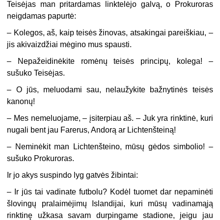
Teisėjas man pritardamas linktelėjo galvą, o Prokuroras
neigdamas papurtė:
– Kolegos, aš, kaip teisės žinovas, atsakingai pareiškiau, –
jis akivaizdžiai mėgino mus spausti.
– Nepažeidinėkite romėnų teisės principų, kolega! –
sušuko Teisėjas.
– O jūs, meluodami sau, nelaužykite bažnytinės teisės
kanonų!
– Mes nemeluojame, – įsiterpiau aš. – Juk yra rinktinė, kuri
nugali bent jau Farerus, Andorą ar Lichtenšteiną!
– Neminėkit man Lichtenšteino, mūsų gėdos simbolio! –
sušuko Prokuroras.
Ir jo akys suspindo lyg gatvės žibintai:
– Ir jūs tai vadinate futbolu? Kodėl tuomet dar nepaminėti
šlovingų pralaimėjimų Islandijai, kuri mūsų vadinamąją
rinktinę užkasa savam durpingame stadione, jeigu jau