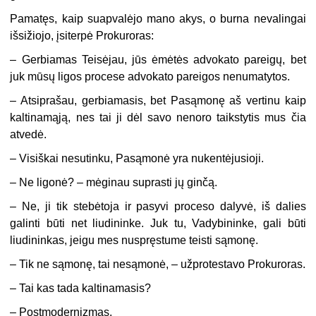
Pamatęs, kaip suapvalėjo mano akys, o burna nevalingai
išsižiojo, įsiterpė Prokuroras:
– Gerbiamas Teisėjau, jūs ėmėtės advokato pareigų, bet
juk mūsų ligos procese advokato pareigos nenumatytos.
– Atsiprašau, gerbiamasis, bet Pasąmonę aš vertinu kaip
kaltinamąją, nes tai ji dėl savo nenoro taikstytis mus čia
atvedė.
– Visiškai nesutinku, Pasąmonė yra nukentėjusioji.
– Ne ligonė? – mėginau suprasti jų ginčą.
– Ne, ji tik stebėtoja ir pasyvi proceso dalyvė, iš dalies
galinti būti net liudininke. Juk tu, Vadybininke, gali būti
liudininkas, jeigu mes nuspręstume teisti sąmonę.
– Tik ne sąmonę, tai nesąmonė, – užprotestavo Prokuroras.
– Tai kas tada kaltinamasis?
– Postmodernizmas.