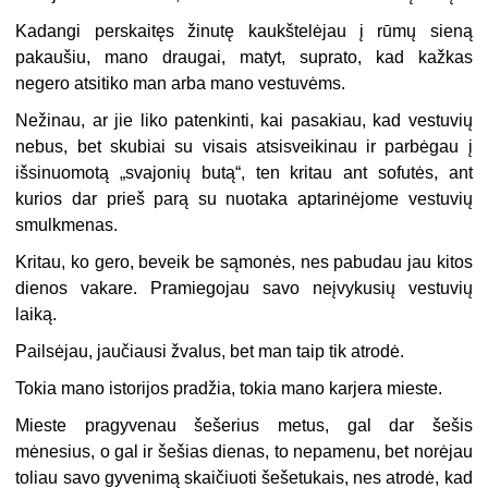
Kadangi perskaitęs žinutę kaukštelėjau į rūmų sieną
pakaušiu, mano draugai, matyt, suprato, kad kažkas
negero atsitiko man arba mano vestuvėms.
Nežinau, ar jie liko patenkinti, kai pasakiau, kad vestuvių
nebus, bet skubiai su visais atsisveikinau ir parbėgau į
išsinuomotą „svajonių butą“, ten kritau ant sofutės, ant
kurios dar prieš parą su nuotaka aptarinėjome vestuvių
smulkmenas.
Kritau, ko gero, beveik be sąmonės, nes pabudau jau kitos
dienos vakare. Pramiegojau savo neįvykusių vestuvių
laiką.
Pailsėjau, jaučiausi žvalus, bet man taip tik atrodė.
Tokia mano istorijos pradžia, tokia mano karjera mieste.
Mieste pragyvenau šešerius metus, gal dar šešis
mėnesius, o gal ir šešias dienas, to nepamenu, bet norėjau
toliau savo gyvenimą skaičiuoti šešetukais, nes atrodė, kad