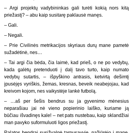
– Argi projektų vadybininkas gali turėti kokią nors kitą
priežastį? – abu kaip susitarę paklausė manęs.
– Gali.
– Negali.
– Prie Civilinės metrikacijos skyriaus durų mane pametė
sužadėtinė, nes…
– Tai argi čia bėda, čia laimė, kad prieš, o ne po vedybų,
kada galėtų pretenduoti į dalį tavo turto, kaip numato
vedybų sutartis, – išpyškino antrasis, ketvirtą dešimtį
įpusėjęs vyriškis, žemas, kresnas, beveik neabejojau, kad
kreivom kojom, nes vaikystėje lankė futbolą.
– …aš per šešis bendrus su ja gyvenimo mėnesius
neparašiau jai nė vieno popierinio laiško, kuriame ją
būčiau išvadinęs kale! – net pats nustebau, kaip sklandžiai
man pavyko suformuluoti ligos priežastį.
Palatos bendrai susižvalgė tarpusavyje, pažiūrėjo į mane,