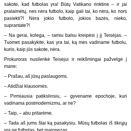
sakote, kad futbolas yra! Būtų Vatikano rinktinė – ir jai
pralaimėtų, nes nėra futbolo, kaip gali tai, ko nėra, ko nors
pasiekti?! Nėra jokio futbolo, jokios bazės, nieko,
suprantate?!
– Na gerai, kolega, – ramiu balsu kreipėsi į jį Teisėjas. –
Tuomet pasakykite, kas yra tai, ką mes vadiname futbolu,
kurio, kaip jūs sakote, nėra.
Prokuroras nusilenkė Teisėjui ir reikšmingai pažvelgė į
mane:
– Prašau, aš jūsų paslaugoms.
– Atidžiai klausomės.
– Pirmiausia patikslinsiu, – gyvename epochoje, kuri
vadinama postmodernizmu, ar ne?
– Taip, – abu pritarėme.
– Tada aš jums štai ką pasakysiu. Mūsų futbolas iš tikrųjų
yra ne futbolas, bet majonezas…