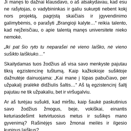
Ji manęs to dažnai klausdavo, o aš atsakydavau, kad esu
ne rašytojas, o vadybininkas ir galiu sukurpti nebent kokį
nors projektą, pagrįstą skaičiais ir įgyvendinimo
galimybėmis, o parašyti „Brangioji kalyte…“ reikia talento,
kad neįžeisčiau, o apie talentą manęs universitete nieko
nemokė.
„Iki pat šio ryto tu neparašei nė vieno laiško, nė vieno
sušikto laiškiuko…“
Skaitydamas tuos žodžius aš visa savo menkyste pajutau
tikrą egzistencinę tuštumą. Kaip kažkokioje sušiktoje
dažnutėje dainuojama: „Kai mane į lūpas pabučiavo, per
užpakalį pralėkė didžiulis šaltis…“ Aš tą egzistencinį šaltį
pajutau ne tik užpakaliu, bet ir viršugalviu.
Ar aš turėjau sušukti, kad mirštu, kaip šaukė paskutinius
savo žodžius žmogus, beje, vokiškai, einantis
keturiasdešimt ketvirtuosius metus ir sušikęs mano
gyvenimą? Rašinėjęs savo žmonai meilės ir ilgesio
kupinus laiškus?