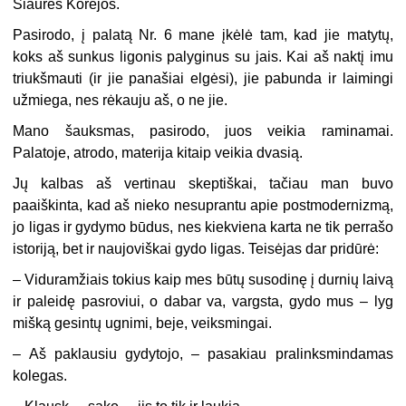
Šiaurės Korėjos.
Pasirodo, į palatą Nr. 6 mane įkėlė tam, kad jie matytų,
koks aš sunkus ligonis palyginus su jais. Kai aš naktį imu
triukšmauti (ir jie panašiai elgėsi), jie pabunda ir laimingi
užmiega, nes rėkauju aš, o ne jie.
Mano šauksmas, pasirodo, juos veikia raminamai.
Palatoje, atrodo, materija kitaip veikia dvasią.
Jų kalbas aš vertinau skeptiškai, tačiau man buvo
paaiškinta, kad aš nieko nesuprantu apie postmodernizmą,
jo ligas ir gydymo būdus, nes kiekviena karta ne tik perrašo
istoriją, bet ir naujoviškai gydo ligas. Teisėjas dar pridūrė:
– Viduramžiais tokius kaip mes būtų susodinę į durnių laivą
ir paleidę pasroviui, o dabar va, vargsta, gydo mus – lyg
mišką gesintų ugnimi, beje, veiksmingai.
– Aš paklausiu gydytojo, – pasakiau pralinksmindamas
kolegas.