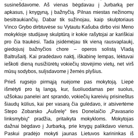
susinešdavome. Aš vienas bėgdavau į Jurbarką per
apkasus, į knygyną, į bažnyčią. Pilnas miestas nežinomų
besitraukiančių. Dabar tik sužinojau, kaip skulptoriaus
Vinco Grybo dirbtuvėse su Vytautu Kašuba dirbo visi Meno
mokykloje studijavę skulptūrą ir kokie rašytojai ar kariškiai
pro čia traukėsi. Tada įsidėmėjau tik vieną rausvaplaukį,
giedojusį bažnyčios chore – operos solistą Vladą
Baltrušaitį. Kai pradėdavo naktį, iškabinę lempas, lėktuvai
ieškoti dieną nusižiūrėtų vokiečių stovėjimo vietų, net virš
mūsų sodybos, sulįsdavome į žemės plyšius.
Prieš rugsėjo pirmąją nuėjome pas mokytoją. Liepė
išmėtyti pro tą langą, kur, šuoliuodamas per suolus,
užšokau panelei ant sprando, vokiečių kareivių prisineštus
šiaudų kūlius, kai per vasarą čia gulėdavo, ir atsivertėme
Stepo Zobarsko „Aušrelę“ ties Donelaičio „Pavasario
linksmybių“ pradžia, pritaikyta mokykloms. Mokytojas
dažnai bėgdavo į Jurbarką, prie knygų palikdavo vienus.
Paskui pradėjo mokyti jaunas Lietuvos karininkas iš