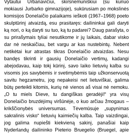
Vytautui Urbanavičiui, skirsnemuniškiui (su kuriuo
mokiausi Jurbarko gimnazijoje), sukūrusiam po mokslinės
komisijos Donelaičio palaikams ieškoti (1967–1968) poeto
skulptūrinį atvaizdą, esu prasitaręs: dailininkai gali daryti
ką nori, o ką daryti su tuo, ką tu padarei? Daug parašyta, o
su prirašymais tyliai nesutikome ir jų laikais, dabar visko
dar nė neskaičiau, bet vargu ar kas nustebintų. Nebent
netikėtai kur atrastas tikras Donelaičio atvaizdas. Nesu
bandęs tikrinti ir gausių Donelaičio vertimų, kadangi
abejodavau, kaip tokį kūrinį, savo laiko lietuvių kalba su
visomis jos savybėmis ir svetimybėmis taip užkonservuotą
savitu hegzametru, jog nepakeisi net lietuviškai, galima
būtų perteikti kitomis, kurių nė vienos aš visai nė nemoku.
„O tu miels Dieve, tu dangiškas geradėji!“ yra visų
Donelaičio bruzdėjimų viršūnėje, o kuo arčiau žmogaus –
krikščionybės universumas. Tėvemūsuje „supynimas
sakralinis visko“ lietuvių kaimiečių kalba. Taip vaizdingai,
jog galima nupiešti kiekvieną sakinį, panašiai kaip
Nyderlandų dailininko Pieterio Bruegelio (Bruegel, apie