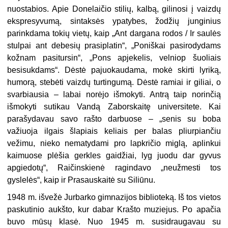
nuostabios. Apie Donelaičio stilių, kalbą, gilinosi į vaizdų
ekspresyvumą, sintaksės ypatybes, žodžių junginius
parinkdama tokių vietų, kaip „Ant dargana rodos / Ir saulės
stulpai ant debesių prasiplatin“, „Poniškai pasirodydams
kožnam pasitursin“, „Pons apjekelis, velniop šuoliais
besisukdams“. Dėstė pajuokaudama, mokė skirti lyriką,
humorą, stebėti vaizdų turtingumą. Dėstė ramiai ir giliai, o
svarbiausia – labai norėjo išmokyti. Antrą taip norinčią
išmokyti sutikau Vandą Zaborskaitę universitete. Kai
parašydavau savo rašto darbuose – „senis su boba
važiuoja ilgais šlapiais keliais per balas pliurpiančiu
vežimu, nieko nematydami pro lapkričio miglą, aplinkui
kaimuose plėšia gerkles gaidžiai, lyg juodu dar gyvus
apgiedotų“, Raičinskienė ragindavo „neužmesti tos
gyslelės“, kaip ir Prasauskaitė su Siliūnu.
1948 m. išvežė Jurbarko gimnazijos biblioteką. Iš tos vietos
paskutinio aukšto, kur dabar Krašto muziejus. Po apačia
buvo mūsų klasė. Nuo 1945 m. susidraugavau su