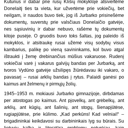
Kuturius ir dabar prie rusų Klišių mokykloje atsivertėme
Donelaitį ties ta vieta, kur užvertėme prie vokiečių, bet
neilgam, ir naudos buvo tiek, jog iš Jurbarko prisinešėme
dokumentų, suverstų prie valsčiaus Donelaičio gatvėje,
nes sąsiuvinių ir dabar nebuvo, rašėme tų dokumentų
kitoje pusėje. O gruodis buvo toks šaltas, jog paleido iš
mokyklos, ir atsitraukę rusai užėmė visų sodybų visus
kambarius, palikę po vieną savininkams, kol buvo atgal
ištraukti į žemę drebinančius mūšius vakaruose. Rudenį
vokiečiai varė į vakarus galvijų bandas per Jurbarką, ant
tvoros Vydūno gatvėje užsilipęs žiūrėdavau iki vakaro, o
pavasarį – rusai arklių bandas į rytus. Palaidi ganėsi po
kaimus ant želmenų ir pirmųjų žolių.
1945–1953 m. mokiausi Jurbarko gimnazijoje, dirbdamas
per atostogas po kaimus. Ant pjovelkų, ant grėbelkų, ant
arklių, ant kūgių, ant šalinių, ant stogų, šienapjūtėse,
rugiapjūtėse, prie kūlimo. „Kad perkūns! Kad velniai!“ –
brigadininkai keikdavosi su darbininkais lyg su būrais. Su
lietuvių kalba ir literatūra problemų neturėjau, kaip