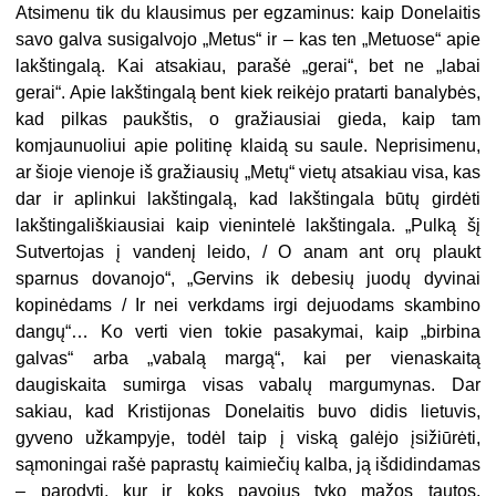
Atsimenu tik du klausimus per egzaminus: kaip Donelaitis
savo galva susigalvojo „Metus“ ir – kas ten „Metuose“ apie
lakštingalą. Kai atsakiau, parašė „gerai“, bet ne „labai
gerai“. Apie lakštingalą bent kiek reikėjo pratarti banalybės,
kad pilkas paukštis, o gražiausiai gieda, kaip tam
komjaunuoliui apie politinę klaidą su saule. Neprisimenu,
ar šioje vienoje iš gražiausių „Metų“ vietų atsakiau visa, kas
dar ir aplinkui lakštingalą, kad lakštingala būtų girdėti
lakštingališkiausiai kaip vienintelė lakštingala. „Pulką šį
Sutvertojas į vandenį leido, / O anam ant orų plaukt
sparnus dovanojo“, „Gervins ik debesių juodų dyvinai
kopinėdams / Ir nei verkdams irgi dejuodams skambino
dangų“… Ko verti vien tokie pasakymai, kaip „birbina
galvas“ arba „vabalą margą“, kai per vienaskaitą
daugiskaita sumirga visas vabalų margumynas. Dar
sakiau, kad Kristijonas Donelaitis buvo didis lietuvis,
gyveno užkampyje, todėl taip į viską galėjo įsižiūrėti,
sąmoningai rašė paprastų kaimiečių kalba, ją išdidindamas
– parodyti, kur ir koks pavojus tyko mažos tautos,