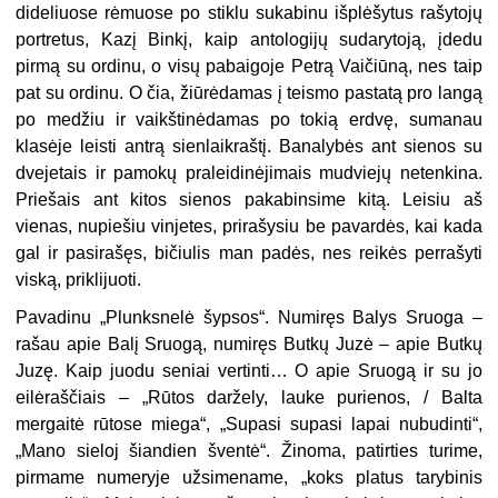
dideliuose rėmuose po stiklu sukabinu išplėšytus rašytojų
portretus, Kazį Binkį, kaip antologijų sudarytoją, įdedu
pirmą su ordinu, o visų pabaigoje Petrą Vaičiūną, nes taip
pat su ordinu. O čia, žiūrėdamas į teismo pastatą pro langą
po medžiu ir vaikštinėdamas po tokią erdvę, sumanau
klasėje leisti antrą sienlaikraštį. Banalybės ant sienos su
dvejetais ir pamokų praleidinėjimais mudviejų netenkina.
Priešais ant kitos sienos pakabinsime kitą. Leisiu aš
vienas, nupiešiu vinjetes, prirašysiu be pavardės, kai kada
gal ir pasirašęs, bičiulis man padės, nes reikės perrašyti
viską, priklijuoti.
Pavadinu „Plunksnelė šypsos“. Numiręs Balys Sruoga –
rašau apie Balį Sruogą, numiręs Butkų Juzė – apie Butkų
Juzę. Kaip juodu seniai vertinti… O apie Sruogą ir su jo
eilėraščiais – „Rūtos daržely, lauke purienos, / Balta
mergaitė rūtose miega“, „Supasi supasi lapai nubudinti“,
„Mano sieloj šiandien šventė“. Žinoma, patirties turime,
pirmame numeryje užsimename, „koks platus tarybinis