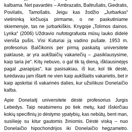
kalbama. Net pavardės – Ambrazatis, Baltrušatis, Giedratis,
Povilatis, Tamošatis. Jeigu kas žodžio „Jurbarkas“
vietininką kirčiuoja pirmame, o ne paskutiniame
skiemenyje, tas ne jurbarkiškis. Knygoje „Tolimos dainos.
Lyrika“ (2006) Uždravio nufotografuota mūsų lauko didelė
vieniša pušis. Visi Kuturiai ją vadino pušate. 1953 m.
profesorius Balčikonis per pirmą paskaitą universitete
paklausė, ar yra aukštaičių vakariečių – „pasiklausysime,
kaip taria jie“. Kitų nebuvo, o gal tik tą dieną, išklausinėjęs
pagal „parapijas“, kai pasisakiau, iš kur, kol tik dėstė,
turėdavau jam ištarti ne vien kaip aukštaitis vakarietis, bet ir
kaip apskritai iš vakarinės dalies, kur užsilikusi Donelaičio
kalba.
Apie Donelaitį universitete dėstė profesorius Jurgis
Lebedys. Taip neatsimenu po tiek metų, kad išskirčiau
kokių specifinių jo dėstymo ypatybių, kas nebūtų, bent man,
susilieję su kitur gautomis žiniomis. Dėstė viską – nuo
Donelaičio hipochondrijos iki Donelaičio hegzametro.