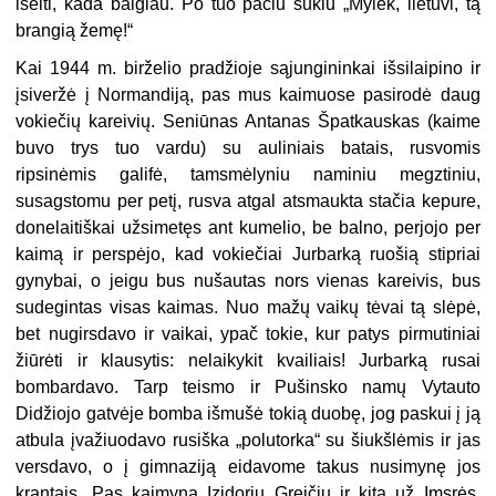
išeiti, kada baigiau. Po tuo pačiu šūkiu „Mylėk, lietuvi, tą
brangią žemę!“
Kai 1944 m. birželio pradžioje sąjungininkai išsilaipino ir
įsiveržė į Normandiją, pas mus kaimuose pasirodė daug
vokiečių kareivių. Seniūnas Antanas Špatkauskas (kaime
buvo trys tuo vardu) su auliniais batais, rusvomis
ripsinėmis galifė, tamsmėlyniu naminiu megztiniu,
susagstomu per petį, rusva atgal atsmaukta stačia kepure,
donelaitiškai užsimetęs ant kumelio, be balno, perjojo per
kaimą ir perspėjo, kad vokiečiai Jurbarką ruošią stipriai
gynybai, o jeigu bus nušautas nors vienas kareivis, bus
sudegintas visas kaimas. Nuo mažų vaikų tėvai tą slėpė,
bet nugirsdavo ir vaikai, ypač tokie, kur patys pirmutiniai
žiūrėti ir klausytis: nelaikykit kvailiais! Jurbarką rusai
bombardavo. Tarp teismo ir Pušinsko namų Vytauto
Didžiojo gatvėje bomba išmušė tokią duobę, jog paskui į ją
atbula įvažiuodavo rusiška „polutorka“ su šiukšlėmis ir jas
versdavo, o į gimnaziją eidavome takus nusimynę jos
krantais. Pas kaimyną Izidorių Greičių ir kitą už Imsrės,