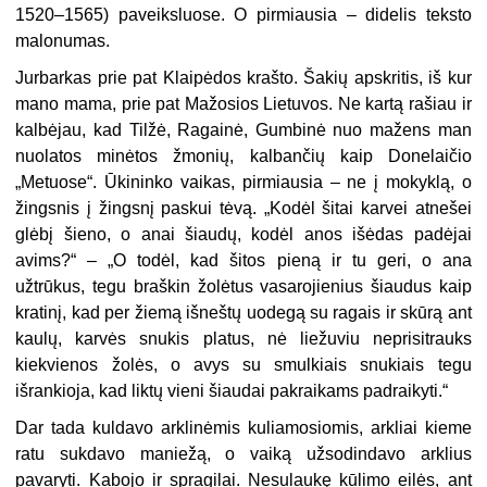
1520–1565) paveiksluose. O pirmiausia – didelis teksto
malonumas.
Jurbarkas prie pat Klaipėdos krašto. Šakių apskritis, iš kur
mano mama, prie pat Mažosios Lietuvos. Ne kartą rašiau ir
kalbėjau, kad Tilžė, Ragainė, Gumbinė nuo mažens man
nuolatos minėtos žmonių, kalbančių kaip Donelaičio
„Metuose“. Ūkininko vaikas, pirmiausia – ne į mokyklą, o
žingsnis į žingsnį paskui tėvą. „Kodėl šitai karvei atnešei
glėbį šieno, o anai šiaudų, kodėl anos išėdas padėjai
avims?“ – „O todėl, kad šitos pieną ir tu geri, o ana
užtrūkus, tegu braškin žolėtus vasarojienius šiaudus kaip
kratinį, kad per žiemą išneštų uodegą su ragais ir skūrą ant
kaulų, karvės snukis platus, nė liežuviu neprisitrauks
kiekvienos žolės, o avys su smulkiais snukiais tegu
išrankioja, kad liktų vieni šiaudai pakraikams padraikyti.“
Dar tada kuldavo arklinėmis kuliamosiomis, arkliai kieme
ratu sukdavo maniežą, o vaiką užsodindavo arklius
pavaryti. Kabojo ir spragilai. Nesulaukę kūlimo eilės, ant