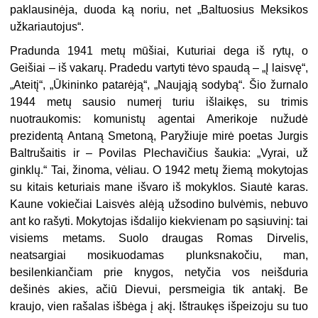
paklausinėja, duoda ką noriu, net „Baltuosius Meksikos
užkariautojus“.
Pradunda 1941 metų mūšiai, Kuturiai dega iš rytų, o
Geišiai – iš vakarų. Pradedu vartyti tėvo spaudą – „Į laisvę“,
„Ateitį“, „Ūkininko patarėją“, „Naująją sodybą“. Šio žurnalo
1944 metų sausio numerį turiu išlaikęs, su trimis
nuotraukomis: komunistų agentai Amerikoje nužudė
prezidentą Antaną Smetoną, Paryžiuje mirė poetas Jurgis
Baltrušaitis ir – Povilas Plechavičius šaukia: „Vyrai, už
ginklų.“ Tai, žinoma, vėliau. O 1942 metų žiemą mokytojas
su kitais keturiais mane išvaro iš mokyklos. Siautė karas.
Kaune vokiečiai Laisvės alėją užsodino bulvėmis, nebuvo
ant ko rašyti. Mokytojas išdalijo kiekvienam po sąsiuvinį: tai
visiems metams. Suolo draugas Romas Dirvelis,
neatsargiai mosikuodamas plunksnakočiu, man,
besilenkiančiam prie knygos, netyčia vos neišduria
dešinės akies, ačiū Dievui, persmeigia tik antakį. Be
kraujo, vien rašalas išbėga į akį. Ištraukęs išpeizoju su tuo