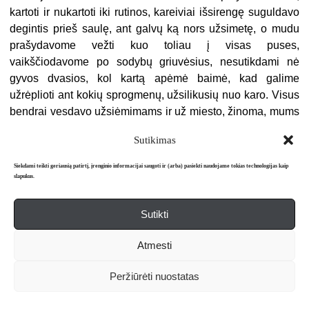
kartoti ir nukartoti iki rutinos, kareiviai išsirengę suguldavo
degintis prieš saulę, ant galvų ką nors užsimetę, o mudu
prašydavome vežti kuo toliau į visas puses,
vaikščiodavome po sodybų griuvėsius, nesutikdami nė
gyvos dvasios, kol kartą apėmė baimė, kad galime
užrėplioti ant kokių sprogmenų, užsilikusių nuo karo. Visus
bendrai vesdavo užsiėmimams ir už miesto, žinoma, mums
komanduojant, išsimaudydavome Priegliuje, vedė ir į
Sutikimas
bažnyčią kino žiūrėti, gerai, kad Čaplino. Prie raudono
mūro šventoriuje raudonavo šermukšniai. Visi miesteliai ir
Siekdami teikti geriausią patirtį, įrenginio informacijai saugoti ir (arba) pasiekti naudojame tokias technologijas kaip
gyvenvietės arba griuvėsiai taip pat raudonavo – iš
slapukus.
raudonų plytų.
Sutikti
Mudu, jauni sovietinės kolonijinės armijos leitenantai,
atsiskyrę nuo visų, prisižiūrėję ir prisibastę, suguldavome
Atmesti
pasikalbėti, kas istorijos apskritai padaryta, kas daroma ir
kas dar bus padaryta. Rytprūsiai Sovietų Sąjungai pavesti
Peržiūrėti nuostatas
laikinai, bet mūsų laikais laikinai reiškia ir amžinai, o
amžinai – ir laikinai. Universitete susitikdavome tik pas