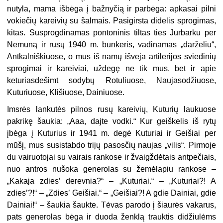
nutyla, mama išbėga į bažnyčią ir parbėga: apkasai pilni
vokiečių kareivių su šalmais. Pasigirsta didelis sprogimas,
kitas. Susprogdinamas pontoninis tiltas ties Jurbarku per
Nemuną ir rusų 1940 m. bunkeris, vadinamas „darželiu“,
Antkalniškiuose, o mus iš namų išveja artilerijos sviedinių
sprogimai ir kareiviai, uždegę ne tik mus, bet ir apie
keturiasdešimt sodybų Rotuliuose, Naujasodžiuose,
Kuturiuose, Klišiuose, Dainiuose.
Imsrės lankutės pilnos rusų kareivių, Kuturių laukuose
pakrikę šaukia: „Aaa, dajte vodki.“ Kur geiškelis iš rytų
įbėga į Kuturius ir 1941 m. degė Kuturiai ir Geišiai per
mūšį, mus susistabdo trijų pasosčių naujas „vilis“. Pirmoje
du vairuotojai su vairais rankose ir žvaigždėtais antpečiais,
nuo antros nušoka generolas su žemėlapiu rankose –
„Kakaja zdies’ derevnia?“ – „Kuturiai.“ – „Kuturiai?! A
zdies’?!“ – „Zdies’ Geišiai.“ – „Geišiai?! A gdie Dainiai, gdie
Dainiai!“ – šaukia šaukte. Tėvas parodo į šiaurės vakarus,
pats generolas bėga ir duoda ženklą trauktis didžiulėms