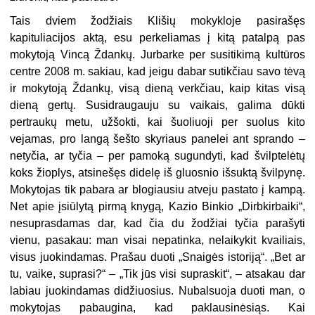
Tais dviem žodžiais Klišių mokykloje pasirašęs
kapituliacijos aktą, esu perkeliamas į kitą patalpą pas
mokytoją Vincą Ždankų. Jurbarke per susitikimą kultūros
centre 2008 m. sakiau, kad jeigu dabar sutikčiau savo tėvą
ir mokytoją Ždankų, visą dieną verkčiau, kaip kitas visą
dieną gertų. Susidraugauju su vaikais, galima dūkti
pertraukų metu, užšokti, kai šuoliuoji per suolus kito
vejamas, pro langą šešto skyriaus panelei ant sprando –
netyčia, ar tyčia – per pamoką sugundyti, kad švilptelėtų
koks žioplys, atsinešęs didelę iš gluosnio išsuktą švilpynę.
Mokytojas tik pabara ar blogiausiu atveju pastato į kampą.
Net apie įsiūlytą pirmą knygą, Kazio Binkio „Dirbkirbaiki“,
nesuprasdamas dar, kad čia du žodžiai tyčia parašyti
vienu, pasakau: man visai nepatinka, nelaikykit kvailiais,
visus juokindamas. Prašau duoti „Snaigės istoriją“. „Bet ar
tu, vaike, suprasi?“ – „Tik jūs visi supraskit“, – atsakau dar
labiau juokindamas didžiuosius. Nubalsuoja duoti man, o
mokytojas pabaugina, kad paklausinėsiąs. Kai