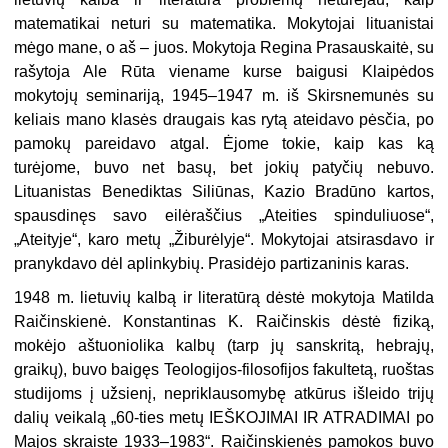
matematikai neturi su matematika. Mokytojai lituanistai
mėgo mane, o aš – juos. Mokytoja Regina Prasauskaitė, su
rašytoja Ale Rūta viename kurse baigusi Klaipėdos
mokytojų seminariją, 1945–1947 m. iš Skirsnemunės su
keliais mano klasės draugais kas rytą ateidavo pėsčia, po
pamokų pareidavo atgal. Ėjome tokie, kaip kas ką
turėjome, buvo net basų, bet jokių patyčių nebuvo.
Lituanistas Benediktas Siliūnas, Kazio Bradūno kartos,
spausdinęs savo eilėraščius „Ateities spinduliuose“,
„Ateityje“, karo metų „Žiburėlyje“. Mokytojai atsirasdavo ir
pranykdavo dėl aplinkybių. Prasidėjo partizaninis karas.
1948 m. lietuvių kalbą ir literatūrą dėstė mokytoja Matilda
Raičinskienė. Konstantinas K. Raičinskis dėstė fiziką,
mokėjo aštuoniolika kalbų (tarp jų sanskritą, hebrajų,
graikų), buvo baigęs Teologijos-filosofijos fakultetą, ruoštas
studijoms į užsienį, nepriklausomybę atkūrus išleido trijų
dalių veikalą „60-ties metų IEŠKOJIMAI IR ATRADIMAI po
Majos skraiste 1933–1983“. Raičinskienės pamokos buvo