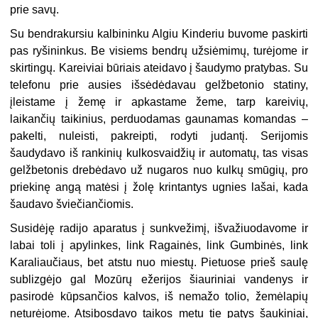
prie savų.
Su bendrakursiu kalbininku Algiu Kinderiu buvome paskirti
pas ryšininkus. Be visiems bendrų užsiėmimų, turėjome ir
skirtingų. Kareiviai būriais ateidavo į šaudymo pratybas. Su
telefonu prie ausies išsėdėdavau gelžbetonio statiny,
įleistame į žemę ir apkastame žeme, tarp kareivių,
laikančių taikinius, perduodamas gaunamas komandas –
pakelti, nuleisti, pakreipti, rodyti judantį. Serijomis
šaudydavo iš rankinių kulkosvaidžių ir automatų, tas visas
gelžbetonis drebėdavo už nugaros nuo kulkų smūgių, pro
priekinę angą matėsi į žolę krintantys ugnies lašai, kada
šaudavo šviečiančiomis.
Susidėję radijo aparatus į sunkvežimį, išvažiuodavome ir
labai toli į apylinkes, link Ragainės, link Gumbinės, link
Karaliaučiaus, bet atstu nuo miestų. Pietuose prieš saulę
sublizgėjo gal Mozūrų ežerijos šiauriniai vandenys ir
pasirodė kūpsančios kalvos, iš nemažo tolio, žemėlapių
neturėjome. Atsibosdavo taikos metu tie patys šaukiniai,