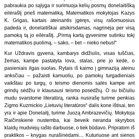
pabraukia po sąlyga ir surimuoja kelių posmų donelaitišką
eilėraštį prieš matematiką. Matematikos mokytojas Kazys
K. Grigas, kartais ateinantis įgėręs, visų rašomuosius
padeda ir, donelaitiškai atsikirsdamas, nagrinėja per visą
pamoką tą jo eilėraštį. „Pirmą kartą gyvenime sutinku tokį
matematikos puolimą, – sako, – bet – nieko nebus!“
Kur Uždravis gyvena, kambarys didžiulis, visas tuščias,
žemas, kampe pastatyta lova, stalas, prie jo kėdė, o
pasieniais ilgas suolas. Rytais iš kaimo į gimnaziją ateinu
anksčiau – pažaisti kamuoliu, po pamokų turgadieniais
vaikštau po turgų, o teismo dienomis salės kampe ant
grindų sėdžiu ir klausausi teismo posėdžių. O su bičiuliu
mudu svarstome literatūrą, ranka nusirašę turime penkias
Zigmo Kuzmickio „Lietuvių literatūros“ dalis kone ištisai, ten
yra ir apie Donelaitį, turime Juozą Ambrazevičių. Mokytoja
Raičinskienė nustemba, kai beveik neranda skyrybos
klaidų mudviejų rašto darbuose, o tiek būdavo. Pripratom iš
praktikos – knygas nurašinėdami… Kuturiuose ant sienos