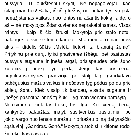
pusvyriai. Tų aukštesnių skyrių. Nė nepagalvojau, kad
šitaip man bus! Šalia, iškištą liežuvį net prikandęs, vargsta
nepažįstamas vaikas, nuo lentos nurašantis kokią raidę, o
aš – nė mokytojos Ždankuvienės neprakalbinamas. Visos
mintys – kaip iš čia ištrūkti. Mokytoja prie stalo netoli
palangės, dešinėje lenta, kairėje fisharmonija, o man prieš
akis – didelis šūkis „Mylėk, lietuvi, tą brangią žemę“.
Pritykinu prie durų, tyliai prasivėręs išbėgu, bet pasiųstas
pusvyris sugauna ir įneša atgal, prisispaudęs prie šono
kojomis į priekį, lyg pėdą. Jeigu kas prisimena,
nepriklausomybės pradžioje po stotį taip gaudydavo
pabėgusius mažus vaikus ir nešdavo lyg pėdus po du prie
abiejų šonų. Kiek visaip tik bandau, visada sugauna ir
įnešęs pasodina prieš tą šūkį. Lyg man vienam parašytą…
Neatsimenu, kiek tas truko, bet ilgai. Kol vieną dieną,
kankynės palaužtas, matyt, susitvenkus pasiutimui, be
jokio vargo nuo lentos nurašau ir prirašau pilną dailyraščio
sąsiuvinį: „Gandras. Genė.“ Mokytoja stebisi ir kitiems rodo:
žiūrėkit, kas pasidarė!