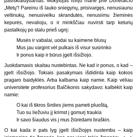
pasisklaidydamas. Mokytojas išvijo mane prie Donelaičio
„Metų“! Pareinu iš lauko sniegynų, prisivargęs, nenusiaunu
veltinukų, nenusivelku skrandutės, nenusiimu žieminės
kepurės, nevalioju, o ir minkščiau nuvirsti tarp keturių
pastalkojų po stalu prieš ugnį:
Musės ir vabalai, uodai su kaimene blusų
Mus jau vargint vėl pulkais iš visur susirinko
Ir ponus kaip ir būrus įgelt išsižiojo.
Juokdamasis skaitau nustebintas. Ne kad ir ponus, o kad –
įgelt išsižiojo. Tokiais pasakymais išdidinta kaip kokios
pragaro baidyklės. Arba kalbama kaip namie. Kaip vėliau
universitete profesorius Balčikonis sakydavo: kalbėkit kaip
namie:
O kai iš tikros širdies jiems pameti pluoštą,
Tuo su liežuviu jį krimst į gomurį traukia
Ir savo šiaudus vis į mus žiūrėdami braškin.
O kai kada ir pats lyg įgelt išsižiojęs nustembu – kaip