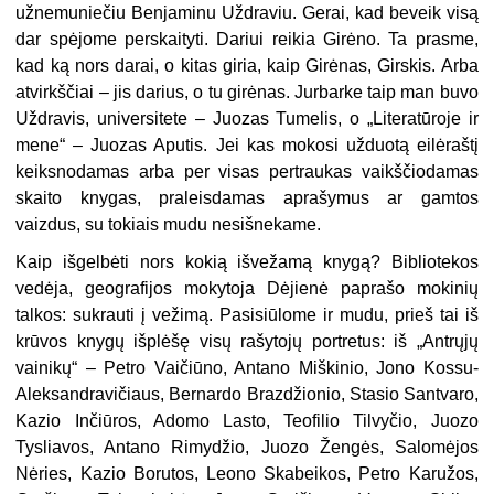
užnemuniečiu Benjaminu Uždraviu. Gerai, kad beveik visą
dar spėjome perskaityti. Dariui reikia Girėno. Ta prasme,
kad ką nors darai, o kitas giria, kaip Girėnas, Girskis. Arba
atvirkščiai – jis darius, o tu girėnas. Jurbarke taip man buvo
Uždravis, universitete – Juozas Tumelis, o „Literatūroje ir
mene“ – Juozas Aputis. Jei kas mokosi užduotą eilėraštį
keiksnodamas arba per visas pertraukas vaikščiodamas
skaito knygas, praleisdamas aprašymus ar gamtos
vaizdus, su tokiais mudu nesišnekame.
Kaip išgelbėti nors kokią išvežamą knygą? Bibliotekos
vedėja, geografijos mokytoja Dėjienė paprašo mokinių
talkos: sukrauti į vežimą. Pasisiūlome ir mudu, prieš tai iš
krūvos knygų išplėšę visų rašytojų portretus: iš „Antrųjų
vainikų“ – Petro Vaičiūno, Antano Miškinio, Jono Kossu-
Aleksandravičiaus, Bernardo Brazdžionio, Stasio Santvaro,
Kazio Inčiūros, Adomo Lasto, Teofilio Tilvyčio, Juozo
Tysliavos, Antano Rimydžio, Juozo Žengės, Salomėjos
Nėries, Kazio Borutos, Leono Skabeikos, Petro Karužos,