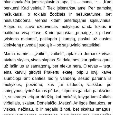
plunksnakočiu jam sąsiuvinio lapą, jis – mano, ir… „Kad
perkūns! Kad velniai!“ Tiek įsismarkaujame. Per pamoką
nešūkausi, o tokiais žodžiais ir nešūkautume, bet
nesustabdomai vienas kitam priterliojame sąsiuvinius.
Atėjęs su savo uždaviniais mokytojas randa tokius ir
patikrina visą klasę. Kurie panašiai „pribaigę“, ką davė
„visiems metams“, paklupdo į kampą, paskui už ausies
kiekvieną nuveda į suolą ir – be sąsiuvinio neateikite!
Mama namie – „vaikeli, vaikeli“, aplaksto Jurbarke visas
atviras skyles, visas slaptas Saldakulnes, kur galima gauti
už lašinius ar samagoną, bet niekur nėra. O tėvas – tegu
eina karvių girdyti! Prakertu eketę, pripilu lovį, karvė
siurbčioja ant danties ledinį vandenį, sesuo pareina iš
mokyklos, peržiūriu, kas jai užduota, vaikštau po
sniegynus, tyrinėdamas pėdas, kilpomis gaudau paukščius
ir, susiradęs tetų ar dėdžių, kai mokėsi, knygą tamsžaliais
viršeliais, skaitau Donelaičio „Metus“. Ar ilgos ištraukos, ar
viskas, nežinau, o ir negaliu žinoti, bet skaitau smagus,