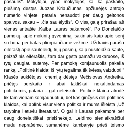
pasaulis“. Mokytojai, ypač mokytojos, kai ką paskaito,
piešimą dėstęs Juozas Kriaučiūnas, apžiūrėjęs antrojo
numerio vinjetę, pataria nenaudoti per daug geltonos
spalvos, sakau – „čia saulėlydis“. O visą galą prirašau aš
vienas antrašte „Kalba Lauras pakamorė“. Po Donelaičio
pamokų, apie mokinių gyvenimą, sakiniais kaip apie senį
su boba per balas pliurpiančiame vežime. Uždravis parašo
eilėraštį apie saulėleidį, trijų posmų, kaip nusileidžia saulė,
peizažinis eilėraštis, žara dar gęsta pamažu vakaruose, iš
rytų daugiau sutemę. Per pamoką komjaunuolis pakelia
ranką: „Politinė klaida: iš rytų tegalima tik šviesą vaizduoti.“
Klasės auklėtojas, chemiją dėstęs Mečislovas Andreika,
priėjęs perskaito ir labai taktiškai, nekaltindamas
politikomis, pataria – gal neleiskite. Politinė klaida atrodė
tik tam vienam komjaunuoliui, bet kas ginčysis dėl politinės
klaidos, kai aplink visur viena politika ir mums išleista „Už
tarybinę lietuvių literatūrą“. O gal ir Lauras pakamorė per
daug donelaitiškai prisišnekėjo. Leidimo sienlaikraščiui
mudu neprašėme, sumanėme kambaryje prieš teismo