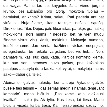
du vagys. Paimu tas tris knygeles šalia vieno jurginų
krūmo, besilaužiančio pro tvorą, mokytoja tuojau –
berniukai, ar krinta? Krinta, sakau. Pati padeda ant pat
viršaus. Nujaučiame, kad rankoje nešasi sąrašą.
Direktorius, Titas Dėjus, pats lituanistas, parašęs gramatiką
mokykloms, nors mums ir nedėsto, bet ne vien mudu
žinome visus visų klasių mokinius. Mokytoja numano,
kodėl einame. Jau seniai kažkieno viskas nuspręsta,
suregistruota, be reikalo vargstam, bet vis tiek… Nors
pamatysim, kas, kur, kaip, kada. Partijos komiteto kieme,
kur nuo senų senovės buvo paštas, prie kažkokios
patalpos atidarytų durų laukia keli vyrai, o mokytoja mums
sako – dabar galite eiti.
Ateiname, galvas nuleidę, kur antroje Vytauto gatvės
pusėje ties teismu – ilgas žemas medinis namas, tenai „ant
kambario“ mano bičiulis. „Pasilikome kaip didžiausi
kvailiai“, – sako jis. Aš tyliu. Kas tiesa, tai tiesa. Mano
bičiulis visada kalba tiesą. Kai neišsprendžia uždavinio,