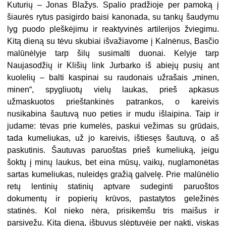
Kuturių – Jonas Blažys. Spalio pradžioje per pamoką į
šiaurės rytus pasigirdo baisi kanonada, su tankų šaudymu
lyg puodo pleškėjimu ir reaktyvinės artilerijos žviegimu.
Kitą dieną su tėvu skubiai išvažiavome į Kalnėnus, Basčio
malūnėlyje tarp šilų susimalti duonai. Kelyje tarp
Naujasodžių ir Klišių link Jurbarko iš abiejų pusių ant
kuolelių – balti kaspinai su raudonais užrašais „minen,
minen“, spygliuotų vielų laukas, prieš apkasus
užmaskuotos prieštankinės patrankos, o kareivis
nusikabina šautuvą nuo peties ir mudu išlaipina. Taip ir
judame: tėvas prie kumelės, paskui vežimas su grūdais,
tada kumeliukas, už jo kareivis, ištiesęs šautuvą, o aš
paskutinis. Šautuvas paruoštas prieš kumeliuką, jeigu
šoktų į minų laukus, bet eina mūsų, vaikų, nuglamonėtas
sartas kumeliukas, nuleidęs gražią galvelę. Prie malūnėlio
retų lentinių statinių aptvare sudeginti paruoštos
dokumentų ir popierių krūvos, pastatytos geležinės
statinės. Kol nieko nėra, prisikemšu tris maišus ir
parsivežu. Kitą dieną, išbuvus slėptuvėje per naktį, viskas