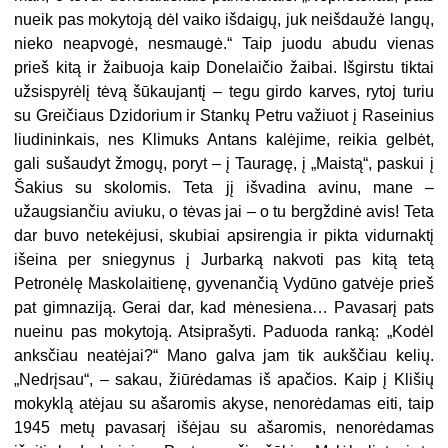
nueik pas mokytoją dėl vaiko išdaigų, juk neišdaužė langų,
nieko neapvogė, nesmaugė.“ Taip juodu abudu vienas
prieš kitą ir žaibuoja kaip Donelaičio žaibai. Išgirstu tiktai
užsispyrėlį tėvą šūkaujantį – tegu girdo karves, rytoj turiu
su Greičiaus Dzidorium ir Stankų Petru važiuot į Raseinius
liudininkais, nes Klimuks Antans kalėjime, reikia gelbėt,
gali sušaudyt žmogų, poryt – į Tauragę, į „Maistą“, paskui į
Šakius su skolomis. Teta jį išvadina avinu, mane –
užaugsiančiu aviuku, o tėvas jai – o tu bergždinė avis! Teta
dar buvo netekėjusi, skubiai apsirengia ir pikta vidurnaktį
išeina per sniegynus į Jurbarką nakvoti pas kitą tetą
Petronėlę Maskolaitienę, gyvenančią Vydūno gatvėje prieš
pat gimnaziją. Gerai dar, kad mėnesiena… Pavasarį pats
nueinu pas mokytoją. Atsiprašyti. Paduoda ranką: „Kodėl
anksčiau neatėjai?“ Mano galva jam tik aukščiau kelių.
„Nedrįsau“, – sakau, žiūrėdamas iš apačios. Kaip į Klišių
mokyklą atėjau su ašaromis akyse, nenorėdamas eiti, taip
1945 metų pavasarį išėjau su ašaromis, nenorėdamas