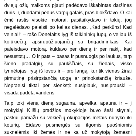
dviejų ožių malkoms pjauti padėdavo iškabintas daržinės
duris ir, duodami pėdus varpų galais, prasiblokšdavo. O kai
ėmė rastis visokie motorai, pasitaikydavo ir tokių, jog
negalėdavo paleisti po kelias dienas. „Kad perkūns! Kad
velniai!“ – rašo Donelaitis lyg iš talkininkų lūpų, o vėliau iš
kolūkiečių, apsirupūžiuojančių su brigadininkais. Kai
paleisdavo motorą, kuldavo per dieną ir per naktį, kad
nesustotų… O ir pats – basas ir pusnuogis po laukus, tarp
šieno pradalgių, su paukščiais, su žiedais, visko
tyrinėtojas, rytą iš lovos ir – pro langą, kur tik vienas žinai
pirmutinę prisirpstančią uogą ar prinokstančią kriaušę.
Nepraeisi tiktai per slenkstį: nusiplauk, nusiprausk! –
visada padėta vandens.
Taip tokį vieną dieną sugauna, apvelka, apauna ir – į
mokyklą! Klišių pradžios mokykloje buvo šeši skyriai,
paskui pamažu su vokiečių okupacijos metais nunyko iki
keturių. Eidavo pusmergės su ilgomis puošniomis
suknelėmis iki žemės ir ne ką už mokytoją žemesni