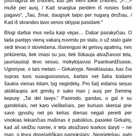
įsismagina tie žmonės, kas per vieni tokie žmonės: „<…>
mušė per ausį, / Kad snargliai perdėm iš nosies šokti
pagavo“, „Tau, žinai, daugsyk taipo per nugarą drožiau, /
Kad iš skrandos tavo senos sklypai pasidarė.“
Blogi darbai mus neša kaip vėjas… Dabar pasakyčiau. O
tada parėjęs vieną vakarą nuvirstu po stalu, o už stalo gale
sėdi tėvas ir stovėdama, išsirengusi iki gelsvų apatinių, nes
prikūrenta, tiek imasi su juo, tiek šūkauja atvažiavusi teta,
jauniausioji tėvo sesuo, mokytojavusi Paantvardžiuose,
Ugionyse, o tais metais – Girkalnyje. Nesiklausau, kas čia
supras tuos suaugusiuosius, kartais net šalia būdami
šaukia vienas kitam, lyg negirdėtų. Pro šalį eidama sesuo
atsiklaupia ant grindų ir sako man į ausį per žieminę
kepurę: „Tai dėl tavęs.“ Pasirodo, gandas, o gal ir su
gandeliais, net karo vieškeliais, per kuriuos skersai prie
savo gyvulių net po kelias dienas negali pereiti per
visokias lekiančias mašinas ir pabūklus, pasiekė Girkalnį,
kad aš sėdžiu namie, ir teta atvažiavo tvarkos daryti – ne
man, o tėvui donelaitiškais pamokslais: „Neprieteliau, pats