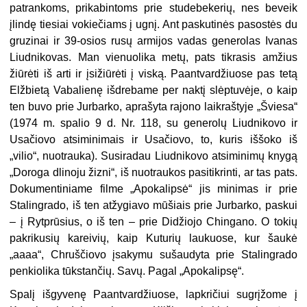
patrankoms, prikabintoms prie studebekerių, nes beveik
įlindę tiesiai vokiečiams į ugnį. Ant paskutinės pasostės du
gruzinai ir 39-osios rusų armijos vadas generolas Ivanas
Liudnikovas. Man vienuolika metų, pats tikrasis amžius
žiūrėti iš arti ir įsižiūrėti į viską. Paantvardžiuose pas tetą
Elžbietą Vabalienę išdrebame per naktį slėptuvėje, o kaip
ten buvo prie Jurbarko, aprašyta rajono laikraštyje „Šviesa“
(1974 m. spalio 9 d. Nr. 118, su generolų Liudnikovo ir
Usačiovo atsiminimais ir Usačiovo, to, kuris iššoko iš
„vilio“, nuotrauka). Susiradau Liudnikovo atsiminimų knygą
„Doroga dlinoju žizni“, iš nuotraukos pasitikrinti, ar tas pats.
Dokumentiniame filme „Apokalipsė“ jis minimas ir prie
Stalingrado, iš ten atžygiavo mūšiais prie Jurbarko, paskui
– į Rytprūsius, o iš ten – prie Didžiojo Chingano. O tokių
pakrikusių kareivių, kaip Kuturių laukuose, kur šaukė
„aaaa“, Chruščiovo įsakymu sušaudyta prie Stalingrado
penkiolika tūkstančių. Savų. Pagal „Apokalipsę“.
Spalį išgyvenę Paantvardžiuose, lapkričiui sugrįžome į