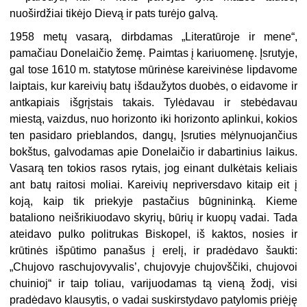
nuoširdžiai tikėjo Dievą ir pats turėjo galvą.
1958 metų vasarą, dirbdamas „Literatūroje ir mene“,
pamačiau Donelaičio žemę. Paimtas į kariuomenę. Įsrutyje,
gal tose 1610 m. statytose mūrinėse kareivinėse lipdavome
laiptais, kur kareivių batų išdaužytos duobės, o eidavome ir
antkapiais išgrįstais takais. Tylėdavau ir stebėdavau
miestą, vaizdus, nuo horizonto iki horizonto aplinkui, kokios
ten pasidaro prieblandos, dangų, Įsruties mėlynuojančius
bokštus, galvodamas apie Donelaičio ir dabartinius laikus.
Vasarą ten tokios rasos rytais, jog einant dulkėtais keliais
ant batų raitosi moliai. Kareivių nepriversdavo kitaip eit į
koją, kaip tik priekyje pastačius būgnininką. Kieme
bataliono neišrikiuodavo skyrių, būrių ir kuopų vadai. Tada
ateidavo pulko politrukas Biskopel, iš kaktos, nosies ir
krūtinės išpūtimo panašus į erelį, ir pradėdavo šaukti:
„Chujovo raschujovyvalis’, chujovyje chujovščiki, chujovoi
chuinioj“ ir taip toliau, varijuodamas tą vieną žodį, visi
pradėdavo klausytis, o vadai suskirstydavo patylomis priėję