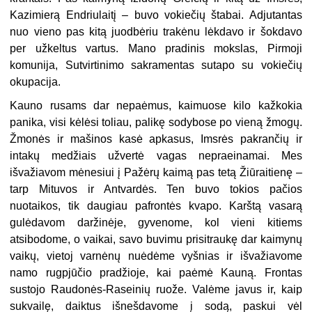
Kazimierą Endriulaitį – buvo vokiečių štabai. Adjutantas
nuo vieno pas kitą juodbėriu trakėnu lėkdavo ir šokdavo
per užkeltus vartus. Mano pradinis mokslas, Pirmoji
komunija, Sutvirtinimo sakramentas sutapo su vokiečių
okupacija.
Kauno rusams dar nepaėmus, kaimuose kilo kažkokia
panika, visi kėlėsi toliau, palikę sodybose po vieną žmogų.
Žmonės ir mašinos kasė apkasus, Imsrės pakrančių ir
intakų medžiais užvertė vagas nepraeinamai. Mes
išvažiavom mėnesiui į Pažėrų kaimą pas tetą Žiūraitienę –
tarp Mituvos ir Antvardės. Ten buvo tokios pačios
nuotaikos, tik daugiau pafrontės kvapo. Karštą vasarą
gulėdavom daržinėje, gyvenome, kol vieni kitiems
atsibodome, o vaikai, savo buvimu prisitraukę dar kaimynų
vaikų, vietoj varnėnų nuėdėme vyšnias ir išvažiavome
namo rugpjūčio pradžioje, kai paėmė Kauną. Frontas
sustojo Raudonės-Raseinių ruože. Valėme javus ir, kaip
sukvailę, daiktus išnešdavome į sodą, paskui vėl