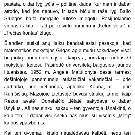
pastatą, o dar lyg tyčia – politinė klaida, kur man ir dabar
atrodo, kad jos nebuvo, ir tada bičiulis rašė lyg Balio
Sruogos balta mergaitė rūtose miegotų. Pasijuokiame
vienas iš kito – kad po ketvirto numerio ir „Keturi vėjai“, ir
„Trečias frontas“ žlugo.
Šiandien sutikti anų laikų bendraklasiai pasakoja, kad
matematikos mokytojas Grigas apie mudu sakydavęs visai
be juokų: juodu nors mąsto – kaip yra, nors taip ir nebus. O
mokytojai keitėsi. Pasirodė universitetą baigusios jaunos
lituanistės. 1952 m. Angelė Matulionytė dėstė tarmes:
dešiniojoje panemunėje aukštaičiai vakariečiai – prie
Jurbarko, prie Veliuonos, aplenkia Kauną, ir – prie
Rumšiškių. Mažojoje Lietuvoje buvusi striukių tarmė, kaip
Rėzos „avatė“, Donelaičio „lėlatė“ sakydavę, o dabar
išnykusi. Aš nesutinku: sakau – ten gyventojai išnaikinti, o
kaip ten, ir dabar visi šneka pas mus, su visomis „Metų“
kalbos ypatybėmis.
Kai ten gyvenau, kitaip negalėdavau kalbėti, negu ten