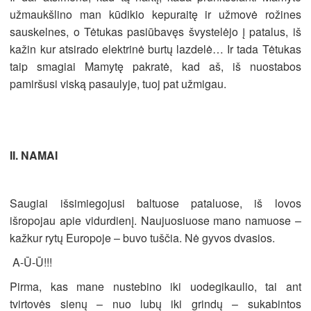
užmaukšlino man kūdikio kepuraitę ir užmovė rožines
sauskelnes, o Tėtukas pasiūbavęs švystelėjo į patalus, iš
kažin kur atsirado elektrinė burtų lazdelė… Ir tada Tėtukas
taip smagiai Mamytę pakratė, kad aš, iš nuostabos
pamiršusi viską pasaulyje, tuoj pat užmigau.
II. NAMAI
Saugiai išsimiegojusi baltuose pataluose, iš lovos
išropojau apie vidurdienį. Naujuosiuose mano namuose –
kažkur rytų Europoje – buvo tuščia. Nė gyvos dvasios.
A-Ū-Ū!!!
Pirma, kas mane nustebino iki uodegikaulio, tai ant
tvirtovės sienų – nuo lubų iki grindų – sukabintos