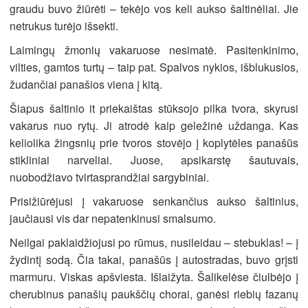
graudu buvo žiūrėti – tekėjo vos keli aukso šaltinėliai. Jie
netrukus turėjo išsekti.
Laimingų žmonių vakaruose nesimatė. Pasitenkinimo,
vilties, gamtos turtų – taip pat. Spalvos nykios, išblukusios,
žudančiai panašios viena į kitą.
Šiapus šaltinio it priekaištas stūksojo pilka tvora, skyrusi
vakarus nuo rytų. Ji atrodė kaip geležinė uždanga. Kas
keliolika žingsnių prie tvoros stovėjo į koplytėles panašūs
stikliniai narveliai. Juose, apsikarstę šautuvais,
nuobodžiavo tvirtasprandžiai sargybiniai.
Prisižiūrėjusi į vakaruose senkančius aukso šaltinius,
jaučiausi vis dar nepatenkinusi smalsumo.
Neilgai paklaidžiojusi po rūmus, nusileidau – stebuklas! – į
žydintį sodą. Čia takai, panašūs į autostradas, buvo grįsti
marmuru. Viskas apšviesta. Išlaižyta. Šalikelėse čiulbėjo į
cherubinus panašių paukščių chorai, ganėsi riebių fazanų