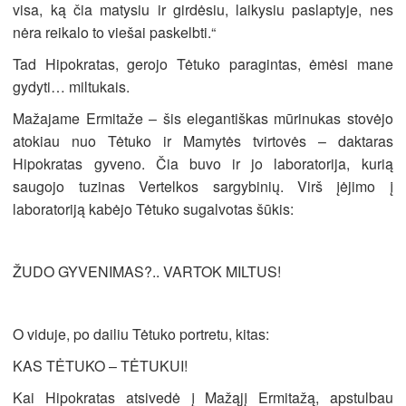
visa, ką čia matysiu ir girdėsiu, laikysiu paslaptyje, nes
nėra reikalo to viešai paskelbti.“
Tad Hipokratas, gerojo Tėtuko paragintas, ėmėsi mane
gydyti… miltukais.
Mažajame Ermitaže – šis elegantiškas mūrinukas stovėjo
atokiau nuo Tėtuko ir Mamytės tvirtovės – daktaras
Hipokratas gyveno. Čia buvo ir jo laboratorija, kurią
saugojo tuzinas Vertelkos sargybinių. Virš įėjimo į
laboratoriją kabėjo Tėtuko sugalvotas šūkis:
ŽUDO GYVENIMAS?.. VARTOK MILTUS!
O viduje, po dailiu Tėtuko portretu, kitas:
KAS TĖTUKO – TĖTUKUI!
Kai Hipokratas atsivedė į Mažąjį Ermitažą, apstulbau