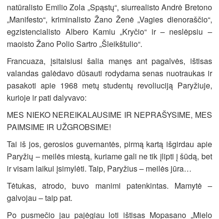
natūralisto Emilio Zola „Spąstų“, siurrealisto Andrė Bretono
„Manifesto“, kriminalisto Žano Ženė „Vagies dienoraščio“,
egzistencialisto Albero Kamiu „Kryčio“ ir – neslėpsiu –
maoisto Žano Polio Sartro „Šleikštulio“.
Francuaza, įsitaisiusi šalia manęs ant pagalvės, ištisas
valandas galėdavo dūsauti rodydama senas nuotraukas ir
pasakoti apie 1968 metų studentų revoliuciją Paryžiuje,
kurioje ir pati dalyvavo:
MES NIEKO NEREIKALAUSIME IR NEPRAŠYSIME, MES
PAIMSIME IR UŽGROBSIME!
Tai iš jos, gerosios guvernantės, pirmą kartą išgirdau apie
Paryžių – meilės miestą, kuriame gali ne tik įlipti į šūdą, bet
ir visam laikui įsimylėti. Taip, Paryžius – meilės jūra…
Tėtukas, atrodo, buvo manimi patenkintas. Mamytė –
galvojau – taip pat.
Po pusmečio jau pajėgiau loti ištisas Mopasano „Mielo