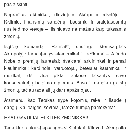
pasiaiškintų.
Nepraėjus akimirkai, didžiojoje Akropolio aikštėje –
iškilmių, finansinių sandėrių, bausmių ir sraigtasparnių
nusileidimo vietoje – išsirikiavo ne mažiau kaip tūkstantis
žmonių.
Išgirdę komandą „Ramiai!“, sustingo kiemsargiais
Akropolyje tarnaujantys akademikai ir pečkuriai – Alfredo
Nobelio premijų laureatai; šveicarai arklininkai ir persai
kiaulininkai; kardinolai vairuotojai, beteisiai kasininkai ir
muzikai, dėl visa pikta rankose laikantys savo
konservatorijų baigimo diplomus. Buvo ir daugiau garsių
žmonių, tačiau tada aš jų dar nepažinojau.
Atsimenu, kad Tėtukas trypė kojomis, rėkė ir šaudė į
dangų. Kai baigėsi šoviniai, išrėžė trumpą pamokymą:
ESAT GYVULIAI, ELKITĖS ŽMONIŠKAI!
Tada kirto antausį apsaugos viršininkui. Kliuvo ir Akropolio