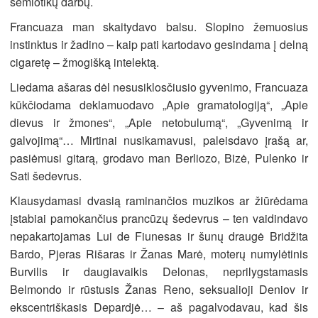
semiotikų darbų.
Francuaza man skaitydavo balsu. Slopino žemuosius
instinktus ir žadino – kaip pati kartodavo gesindama į delną
cigaretę – žmogišką intelektą.
Liedama ašaras dėl nesusiklosčiusio gyvenimo, Francuaza
kūkčiodama deklamuodavo „Apie gramatologiją“, „Apie
dievus ir žmones“, „Apie netobulumą“, „Gyvenimą ir
galvojimą“… Mirtinai nusikamavusi, paleisdavo įrašą ar,
pasiėmusi gitarą, grodavo man Berliozo, Bizė, Pulenko ir
Sati šedevrus.
Klausydamasi dvasią raminančios muzikos ar žiūrėdama
įstabiai pamokančius prancūzų šedevrus – ten vaidindavo
nepakartojamas Lui de Fiunesas ir šunų draugė Bridžita
Bardo, Pjeras Rišaras ir Žanas Marė, moterų numylėtinis
Burvilis ir daugiavaikis Delonas, neprilygstamasis
Belmondo ir rūstusis Žanas Reno, seksualioji Deniov ir
ekscentriškasis Depardjė… – aš pagalvodavau, kad šis