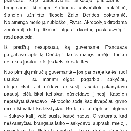
prancūzė, kaip darbdaviams anketoje prisipažino –
bauginamai kilminga Sorbonos universiteto auklėtinė,
šiandien užmiršto filosofo Žako Deridos doktorantė.
Nelaiminga meilė ją nubloškė į Rytus. Akropolyje dirbdama
žeminantį darbą, tikėjosi atgauti dvasinę pusiausvyrą ir
rasti paguodą.
Iš pradžių nesupratau, ką guvernantė Francuaza
gargaliavo apie tą Deridą ir ko iš manęs norėjo. Tačiau
netrukus įpratau prie jos keistokos tarties.
Nuo pirmųjų minučių guvernantė – jos panosėje kalėsi rudi
ūsiukai – su manimi elgėsi pagarbiai, sakyčiau,
elegantiškai. Jei dėdavo antkaklį, visada pakasydavo
paausį, bičiuliškai keliskart pūsteldavo į nosį. Kasdien
neprašyta išvesdavo į Akropolio sodą, kad įkvėpčiau gryno
oro ir iki valiai išsilakstyčiau. Be to, uoliai rūpinosi higiena
– šukavo kailį, valė ausis, karpė nagus. O vakarais, kad
nešvaistyčiau brangaus laiko – sakydavo, suprask, mieloji,
gyvenimas tau tik kartą duotas! – balsu skaitė prancūzų