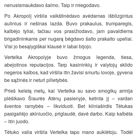
nenusismaukdavo šalmo. Taip ir miegodavo.
Po Akropolį viršila vaikštinėdavo avėdamas išblizgintus
aulinius ir nešinas lazda. Buvo prakaulus, trumparegis,
kalbėjo tyliai, tačiau vos prasižiodavo, jam pavaldiems
brigadininkams per nugarą bėgdavo šalto prakaito upeliai.
Visi jo besąlygiškai klausė ir labai bijojo.
Vertelka Akropolyje buvo žmogus legenda, tiesa,
abejotinos reputacijos. Tarp kasininkių ir valytojų sklido
negeros kalbos, kad viršila itin žavisi smurtu lovoje, gyvena
be sąžinės ir neturi pilietybės.
Prieš keletą metų, kai Vertelka su savo smogikų armija
plėšikavo Šiaurės Atėnų pasienyje, ketinta jį – vardan
šventos ramybės – likviduoti. Bet kilniaširdis Tėtukas
pasigailėjo akiniuočio, priglaudė, davė darbo. Kaip kalbėta
– itin juodo.
Tėtuko valia viršila Vertelka tapo mano auklėtoju. Todėl