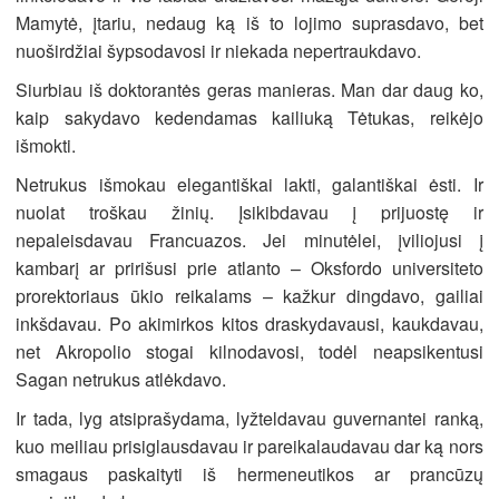
Mamytė, įtariu, nedaug ką iš to lojimo suprasdavo, bet
nuoširdžiai šypsodavosi ir niekada nepertraukdavo.
Siurbiau iš doktorantės geras manieras. Man dar daug ko,
kaip sakydavo kedendamas kailiuką Tėtukas, reikėjo
išmokti.
Netrukus išmokau elegantiškai lakti, galantiškai ėsti. Ir
nuolat troškau žinių. Įsikibdavau į prijuostę ir
nepaleisdavau Francuazos. Jei minutėlei, įviliojusi į
kambarį ar pririšusi prie atlanto – Oksfordo universiteto
prorektoriaus ūkio reikalams – kažkur dingdavo, gailiai
inkšdavau. Po akimirkos kitos draskydavausi, kaukdavau,
net Akropolio stogai kilnodavosi, todėl neapsikentusi
Sagan netrukus atlėkdavo.
Ir tada, lyg atsiprašydama, lyžteldavau guvernantei ranką,
kuo meiliau prisiglausdavau ir pareikalaudavau dar ką nors
smagaus paskaityti iš hermeneutikos ar prancūzų