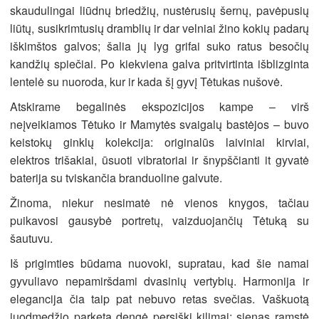
skaudulingai liūdnų briedžių, nustėrusių šernų, pavėpusių
liūtų, susikrimtusių dramblių ir dar velniai žino kokių padarų
iškimštos galvos; šalia jų lyg grifai suko ratus besočių
kandžių spiečiai. Po kiekviena galva pritvirtinta išblizginta
lentelė su nuoroda, kur ir kada šį gyvį Tėtukas nušovė.
Atskirame begalinės ekspozicijos kampe – virš
neįveikiamos Tėtuko ir Mamytės svaigalų bastėjos – buvo
keistokų ginklų kolekcija: originalūs laiviniai kirviai,
elektros trišakiai, ūsuoti vibratoriai ir šnypščianti it gyvatė
baterija su tviskančia branduoline galvute.
Žinoma, niekur nesimatė nė vienos knygos, tačiau
puikavosi gausybė portretų, vaizduojančių Tėtuką su
šautuvu.
Iš prigimties būdama nuovoki, supratau, kad šie namai
gyvuliavo nepamiršdami dvasinių vertybių. Harmonija ir
elegancija čia taip pat nebuvo retas svečias. Vaškuotą
juodmedžio parketą dengė persiški kilimai; sienas ramstė