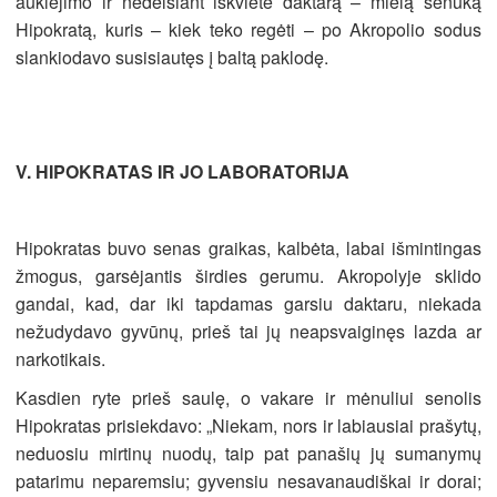
auklėjimo ir nedelsiant iškvietė daktarą – mielą senuką
Hipokratą, kuris – kiek teko regėti – po Akropolio sodus
slankiodavo susisiautęs į baltą paklodę.
V. HIPOKRATAS IR JO LABORATORIJA
Hipokratas buvo senas graikas, kalbėta, labai išmintingas
žmogus, garsėjantis širdies gerumu. Akropolyje sklido
gandai, kad, dar iki tapdamas garsiu daktaru, niekada
nežudydavo gyvūnų, prieš tai jų neapsvaiginęs lazda ar
narkotikais.
Kasdien ryte prieš saulę, o vakare ir mėnuliui senolis
Hipokratas prisiekdavo: „Niekam, nors ir labiausiai prašytų,
neduosiu mirtinų nuodų, taip pat panašių jų sumanymų
patarimu neparemsiu; gyvensiu nesavanaudiškai ir dorai;