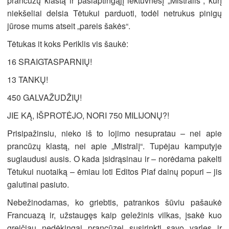
prancūzų klastą ir paslaptingąjį lėktuvnešį „Mistralis“, kurį
niekšeliai delsia Tėtukui parduoti, todėl netrukus pinigų
jūrose mums atseit „pareis šakės“.
Tėtukas it koks Periklis vis šaukė:
16 SRAIGTASPARNIŲ!
13 TANKŲ!
450 GALVAŽUDŽIŲ!
JIE KĄ, IŠPROTĖJO, NORI 750 MILIJONŲ?!
Prisipažinsiu, nieko iš to lojimo nesupratau – nei apie
prancūzų klastą, nei apie „Mistralį“. Tupėjau kamputyje
suglaudusi ausis. O kada įsidrąsinau ir – norėdama pakelti
Tėtukui nuotaiką – ėmiau loti Editos Piaf dainų popuri – jis
galutinai pasiuto.
Nebežinodamas, ko griebtis, patrankos šūviu pašaukė
Francuazą ir, užstaugęs kaip geležinis vilkas, įsakė kuo
greičiau nedėkingai prancūzei susirinkti savo varles ir