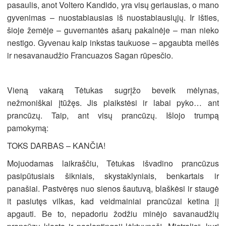
pasaulis, anot Voltero Kandido, yra visų geriausias, o mano
gyvenimas – nuostabiausias iš nuostabiausiųjų. Ir išties,
šioje žemėje – guvernantės ašarų pakalnėje – man nieko
nestigo. Gyvenau kaip inkstas taukuose – apgaubta meilės
ir nesavanaudžio Francuazos Sagan rūpesčio.
Vieną vakarą Tėtukas sugrįžo beveik mėlynas,
nežmoniškai įtūžęs. Jis plaikstėsi ir labai pyko… ant
prancūzų. Taip, ant visų prancūzų. Išlojo trumpą
pamokymą:
TOKS DARBAS – KANČIA!
Mojuodamas laikraščiu, Tėtukas išvadino prancūzus
pasipūtusiais šikniais, skystaklyniais, benkartais ir
panašiai. Pastvėręs nuo sienos šautuvą, blaškėsi ir staugė
it pasiutęs vilkas, kad veidmainiai prancūzai ketina jį
apgauti. Be to, nepadoriu žodžiu minėjo savanaudžių