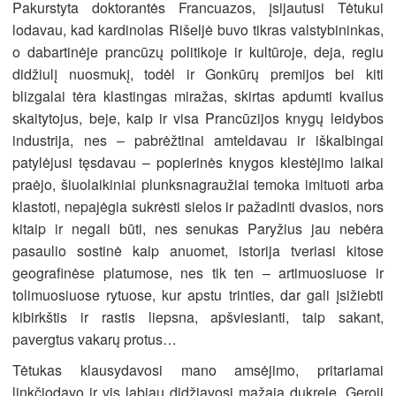
Pakurstyta doktorantės Francuazos, įsijautusi Tėtukui
lodavau, kad kardinolas Rišeljė buvo tikras valstybininkas,
o dabartinėje prancūzų politikoje ir kultūroje, deja, regiu
didžiulį nuosmukį, todėl ir Gonkūrų premijos bei kiti
blizgalai tėra klastingas miražas, skirtas apdumti kvailus
skaitytojus, beje, kaip ir visa Prancūzijos knygų leidybos
industrija, nes – pabrėžtinai amteldavau ir iškalbingai
patylėjusi tęsdavau – popierinės knygos klestėjimo laikai
praėjo, šiuolaikiniai plunksnagraužiai temoka imituoti arba
klastoti, nepajėgia sukrėsti sielos ir pažadinti dvasios, nors
kitaip ir negali būti, nes senukas Paryžius jau nebėra
pasaulio sostinė kaip anuomet, istorija tveriasi kitose
geografinėse platumose, nes tik ten – artimuosiuose ir
tolimuosiuose rytuose, kur apstu trinties, dar gali įsižiebti
kibirkštis ir rastis liepsna, apšviesianti, taip sakant,
pavergtus vakarų protus…
Tėtukas klausydavosi mano amsėjimo, pritariamai
linkčiodavo ir vis labiau didžiavosi mažąja dukrele. Geroji