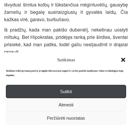
išvydusi šimtus kolbų ir tūkstančius mėgintuvėlių, gausybę
žarnelių ir begalę susiraizgiusių it gyvatės laidų. Čia
kažkas virė, garavo, burbuliavo.
Iš pradžių, kada man pakišo dubenėlį, neketinau uostyti
miltukų. Bet Hipokratas, pridėjęs ranką prie širdies, šventai
prisiekė, kad man patiks, todėl galiu nesijaudinti ir drąsiai
ragauti.
Sutikimas
Pirmąjį kartą pauosčius, lyg ir nieko neatsitiko, kvapas kaip
kvapas. Tačiau po antrojo, jau gerokai sodresnio įkvėpimo
Siekdami teikti geriausią patirtį, įrenginio informacijai saugoti ir (arba) pasiekti naudojame tokias technologijas kaip
pajutau jėgų antplūdį, stačiai palaimingą nušvitimą ir staiga
slapukus.
patikėjau, kad nuo šiol ne tik Akropolis, bet ir likęs pasaulis
taps man pavaldus.
Sutikti
Galvoje lyg paukščiai sukilo begalybė prasmingų
Atmesti
sumanymų. Negaliu paaiškinti kodėl, tačiau jaučiausi
pajėgi į nežinomą kalbą – čia ir dabar! – išversti ne tik
Peržiūrėti nuostatas
Stendalio „Raudona ir juoda“ ar Rablė „Gargantiua ir
Pantagriuelį“, bet ir visus prancūzų klasikus, kadaise