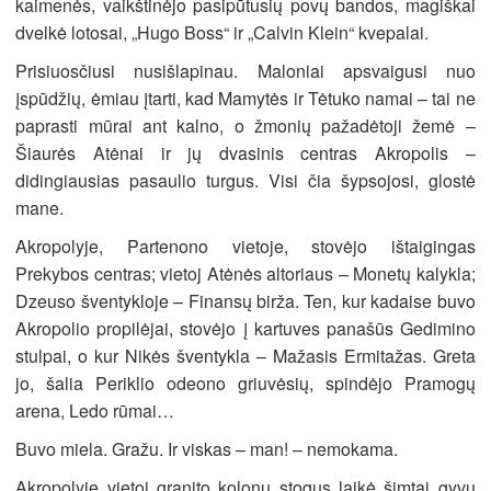
kaimenės, vaikštinėjo pasipūtusių povų bandos, magiškai
dvelkė lotosai, „Hugo Boss“ ir „Calvin Klein“ kvepalai.
Prisiuosčiusi nusišlapinau. Maloniai apsvaigusi nuo
įspūdžių, ėmiau įtarti, kad Mamytės ir Tėtuko namai – tai ne
paprasti mūrai ant kalno, o žmonių pažadėtoji žemė –
Šiaurės Atėnai ir jų dvasinis centras Akropolis –
didingiausias pasaulio turgus. Visi čia šypsojosi, glostė
mane.
Akropolyje, Partenono vietoje, stovėjo ištaigingas
Prekybos centras; vietoj Atėnės altoriaus – Monetų kalykla;
Dzeuso šventykloje – Finansų birža. Ten, kur kadaise buvo
Akropolio propilėjai, stovėjo į kartuves panašūs Gedimino
stulpai, o kur Nikės šventykla – Mažasis Ermitažas. Greta
jo, šalia Periklio odeono griuvėsių, spindėjo Pramogų
arena, Ledo rūmai…
Buvo miela. Gražu. Ir viskas – man! – nemokama.
Akropolyje vietoj granito kolonų stogus laikė šimtai gyvų