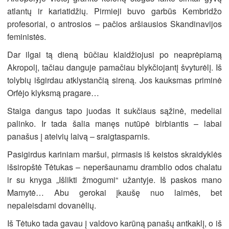
atlantų ir kariatidžių. Pirmieji buvo garbūs Kembridžo
profesoriai, o antrosios – pačios aršiausios Skandinavijos
feministės.
Dar ilgai tą dieną būčiau klaidžiojusi po neaprėpiamą
Akropolį, tačiau danguje pamačiau blykčiojantį švyturėlį. Iš
tolybių išgirdau atklystančią sireną. Jos kauksmas priminė
Orfėjo klyksmą pragare…
Staiga dangus tapo juodas it sukčiaus sąžinė, medeliai
palinko. Ir tada šalia manęs nutūpė birbiantis – labai
panašus į ateivių laivą – sraigtasparnis.
Pasigirdus kariniam maršui, pirmasis iš keistos skraidyklės
išsiropštė Tėtukas – neperšaunamu dramblio odos chalatu
ir su knyga „Išlikti žmogumi“ užantyje. Iš paskos mano
Mamytė… Abu gerokai įkaušę nuo laimės, bet
nepaleisdami dovanėlių.
Iš Tėtuko tada gavau į valdovo karūną panašų antkaklį, o iš