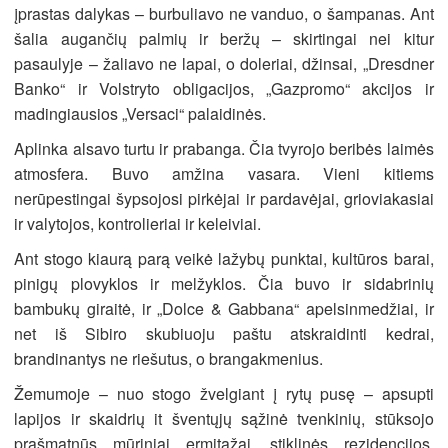
įprastas dalykas – burbuliavo ne vanduo, o šampanas. Ant
šalia augančių palmių ir beržų – skirtingai nei kitur
pasaulyje – žaliavo ne lapai, o doleriai, džinsai, „Dresdner
Banko“ ir Volstryto obligacijos, „Gazpromo“ akcijos ir
madingiausios „Versaci“ palaidinės.
Aplinka alsavo turtu ir prabanga. Čia tvyrojo beribės laimės
atmosfera. Buvo amžina vasara. Vieni kitiems
nerūpestingai šypsojosi pirkėjai ir pardavėjai, grioviakasiai
ir valytojos, kontrolieriai ir keleiviai.
Ant stogo kiaurą parą veikė lažybų punktai, kultūros barai,
pinigų plovyklos ir melžyklos. Čia buvo ir sidabrinių
bambukų giraitė, ir „Dolce & Gabbana“ apelsinmedžiai, ir
net iš Sibiro skubiuoju paštu atskraidinti kedrai,
brandinantys ne riešutus, o brangakmenius.
Žemumoje – nuo stogo žvelgiant į rytų pusę – apsupti
lapijos ir skaidrių it šventųjų sąžinė tvenkinių, stūksojo
prašmatnūs mūriniai ermitažai, stiklinės rezidencijos,