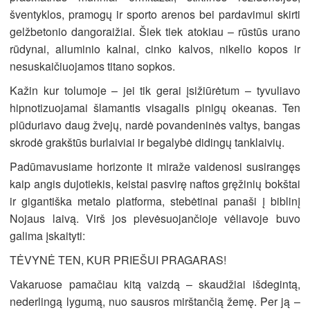
šventyklos, pramogų ir sporto arenos bei pardavimui skirti
gelžbetonio dangoraižiai. Šiek tiek atokiau – rūstūs urano
rūdynai, aliuminio kalnai, cinko kalvos, nikelio kopos ir
nesuskaičiuojamos titano sopkos.
Kažin kur tolumoje – jei tik gerai įsižiūrėtum – tyvuliavo
hipnotizuojamai šlamantis visagalis pinigų okeanas. Ten
plūduriavo daug žvejų, nardė povandeninės valtys, bangas
skrodė grakštūs burlaiviai ir begalybė didingų tanklaivių.
Padūmavusiame horizonte it miraže vaidenosi susirangęs
kaip angis dujotiekis, keistai pasvirę naftos gręžinių bokštai
ir gigantiška metalo platforma, stebėtinai panaši į biblinį
Nojaus laivą. Virš jos plevėsuojančioje vėliavoje buvo
galima įskaityti:
TĖVYNĖ TEN, KUR PRIEŠUI PRAGARAS!
Vakaruose pamačiau kitą vaizdą – skaudžiai išdegintą,
nederlingą lygumą, nuo sausros mirštančią žemę. Per ją –