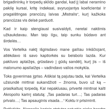
brigadininkų ir torpedų sklido gandai, kad jį labai neramino
pakilę kursai, kritę indeksai, svyruojantys koeficientai ir
pragaištingas prancūzų laivas „Mistralis“, kurį kažkoks
prancūzas vis delsė parduoti.
Kad ir kaip stengiausi susivaldyti, neretai naktimis
užkaukdavau. Man taip ilgu, taip sunku būdavo ant
širdelės…
Vos Vertelka naktį išgirsdavo mane gailiau inkščiojant,
atlėkdavo iš savo kaptiorkės su beisbolo lazda. Kur
pakliuvo aptalžęs, grūsdavo į gūdų sandėlį, kurį jis – iš
malonumo apsilaižęs – vadindavo valios mokykla.
Toks gyvenimas įgriso. Aiškiai tą pajutau tada, kai Vertelka
užsiundė mirtinai sukandžioti – žinoma, buvo už ką –
prasikaltusį torpedą. Kai nepaklusau, privertė mintinai kalti
Akropolio karinį statutą: „Tas padaras turi…; Tas padaras
privalo…; Tas apsauginis visada…“ Koktu ir prisiminti.
Patikėkite, Akropolio karinis statutas neturėjo nieko bendra