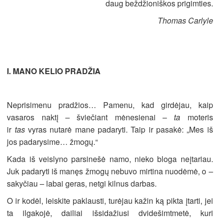
daug beždžioniškos prigimties.
Thomas Carlyle
I. MANO KELIO PRADŽIA
Neprisimenu pradžios… Pamenu, kad girdėjau, kaip
vasaros naktį – šviečiant mėnesienai –
ta
moteris
ir
tas
vyras nutarė mane padaryti. Taip ir pasakė: „Mes iš
jos padarysime… žmogų.“
Kada iš veislyno parsinešė namo, nieko bloga neįtariau.
Juk padaryti iš manęs žmogų nebuvo mirtina nuodėmė, o –
sakyčiau – labai geras, netgi kilnus darbas.
O ir kodėl, leiskite paklausti, turėjau kažin ką pikta įtarti, jei
ta ilgakojė, dailiai išsidažiusi dvidešimtmetė, kuri