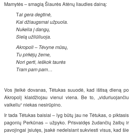
Mamytės – smagią Šiaurės Atėnų liaudies dainą:
ai gera degtinė,
T
Kai džiaugsmai užpuola.
Nukelia į dangų,
Sielą užliūliuoja.
Akropoli – Tėvyne mūsų,
T
u pirkėjų žeme,
N
ori gerti, ieškok taurės
T
ram pam pam…
Vos įteikė dovanas, Tėtukas suuodė, kad ištisą dieną po
Akropolį klaidžiojau vienui viena. Be to, „viduriuojančiu
vaikeliu“ niekas nesirūpino.
Ir tada Tėtukas baisiai – lyg būtų jau ne Tėtukas, o piktasis
pagonių Perkūnas – užpyko. Prisvaidęs žudančių žaibų ir
pavojingai įsiutęs, įsakė nedelsiant sukviesti visus, kad šie