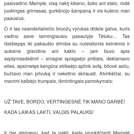
pasivadino Mamyte, visą naktį kikeno, šoko ant stalo, rodė
juokingas grimasas, gurkšnojo šampaną ir vis kuteno man
paausius.
O ir tas neandertaliečio bruožų vyrukas didele galva, kuris
vadino save laimingiausiu pasaulyje Tėtuku… Tas
išsišiepęs iki pakaušio drimba su nuleistomis kelnėmis ir
auksine grandine ant kaklo – jam buvo apie
septyniasdešimt – smagiai spragsėjo pirštais, deklamavo
eiles, apsimetęs kengūra striksėjo aplink sofą, bliovė asilu,
bučiavo man pilvuką ir neketino skriausti. Atvirkščiai, su
manimi kalbėjo trumpais, išmintingais pamokymais:
UŽ TAVE, BORDO, VERTINGESNĖ TIK MANO GARBĖ!
KADA LAIKAS LAKTI, VALGIS PALAUKS!
Ir dar atsimenu, kad tą naktį, kada prunkščianti Mamytė