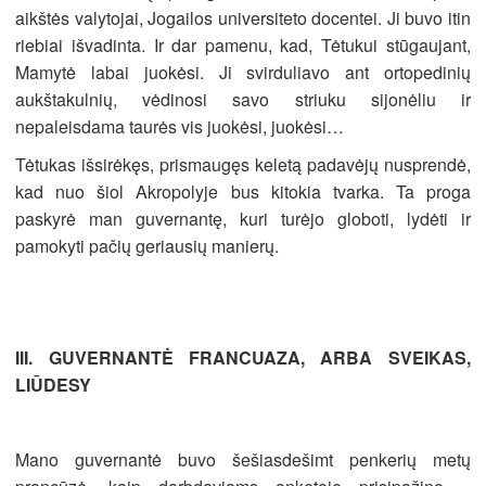
aikštės valytojai, Jogailos universiteto docentei. Ji buvo itin
riebiai išvadinta. Ir dar pamenu, kad, Tėtukui stūgaujant,
Mamytė labai juokėsi. Ji svirduliavo ant ortopedinių
aukštakulnių, vėdinosi savo striuku sijonėliu ir
nepaleisdama taurės vis juokėsi, juokėsi…
Tėtukas išsirėkęs, prismaugęs keletą padavėjų nusprendė,
kad nuo šiol Akropolyje bus kitokia tvarka. Ta proga
paskyrė man guvernantę, kuri turėjo globoti, lydėti ir
pamokyti pačių geriausių manierų.
III. GUVERNANTĖ FRANCUAZA, ARBA SVEIKAS,
LIŪDESY
Mano guvernantė buvo šešiasdešimt penkerių metų