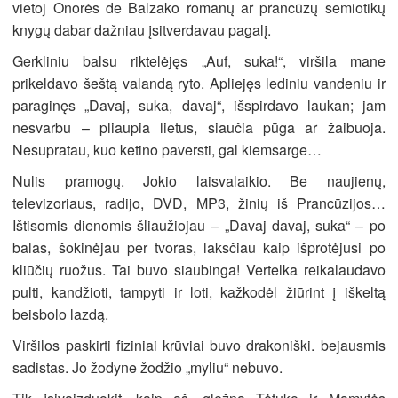
vietoj Onorės de Balzako romanų ar prancūzų semiotikų
knygų dabar dažniau įsitverdavau pagalį.
Gerkliniu balsu riktelėjęs „Auf, suka!“, viršila mane
prikeldavo šeštą valandą ryto. Apliejęs lediniu vandeniu ir
paraginęs „Davaj, suka, davaj“, išspirdavo laukan; jam
nesvarbu – pliaupia lietus, siaučia pūga ar žaibuoja.
Nesupratau, kuo ketino paversti, gal kiemsarge…
Nulis pramogų. Jokio laisvalaikio. Be naujienų,
televizoriaus, radijo, DVD, MP3, žinių iš Prancūzijos…
Ištisomis dienomis šliaužiojau – „Davaj davaj, suka“ – po
balas, šokinėjau per tvoras, laksčiau kaip išprotėjusi po
kliūčių ruožus. Tai buvo siaubinga! Vertelka reikalaudavo
pulti, kandžioti, tampyti ir loti, kažkodėl žiūrint į iškeltą
beisbolo lazdą.
Viršilos paskirti fiziniai krūviai buvo drakoniški. bejausmis
sadistas. Jo žodyne žodžio „myliu“ nebuvo.