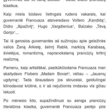
klasikus.
Kaip miela būdavo lietingais rudens vakarais, kai
guvernantė Francuaza atsiversdavo Voltero „Kandidą“,
Didro „Išpažintį“, Hugo „Vargdienius“, Balzako „Tėvą
Gorijo“…
Tai iš gerosios guvernantės aš sužinojau apie geležinės
valios Žaną Arkietę, šelmį Rablė, markizą Karabasą,
švietėjus, romantizmą, nepranokstamą prancūzų kritinį
realizmą.
Pamenu, kaip artistiškai, pasikūkčiodama Francuaza man
skaitydavo Flobero „Madam Bovari“, vėliau – „Jausmų
ugdymą“. Tada išrausdavo jos skruostai, geidulingai
kilnodavosi krūtinė, o ir aš nejučiomis imdavau vis giliau
lekuoti.
Po mėnesio kito, supažindinusi su senąja prancūzų
literatūros klasika, guvernantė Francuaza perėjo prie