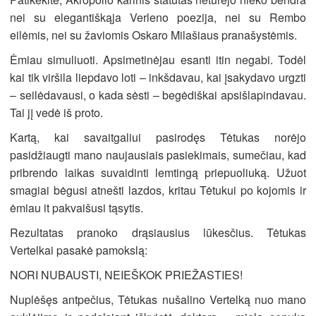
nei su elegantiškąja Verleno poezija, nei su Rembo
eilėmis, nei su žaviomis Oskaro Milašiaus pranašystėmis.
Ėmiau simuliuoti. Apsimetinėjau esanti itin negabi. Todėl
kai tik viršila liepdavo loti – inkšdavau, kai įsakydavo urgzti
– seilėdavausi, o kada sėsti – begėdiškai apsišlapindavau.
Tai jį vedė iš proto.
Kartą, kai savaitgaliui pasirodęs Tėtukas norėjo
pasidžiaugti mano naujausiais pasiekimais, sumečiau, kad
pribrendo laikas suvaidinti lemtingą priepuoliuką. Užuot
smagiai bėgusi atnešti lazdos, kritau Tėtukui po kojomis ir
ėmiau it pakvaišusi tąsytis.
Rezultatas pranoko drąsiausius lūkesčius. Tėtukas
Vertelkai pasakė pamokslą:
NORI NUBAUSTI, NEIEŠKOK PRIEŽASTIES!
Nuplėšęs antpečius, Tėtukas nušalino Vertelką nuo mano