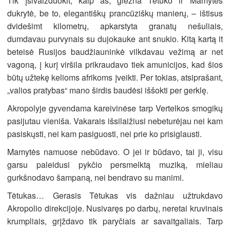
Tik įsivaizduokit, kaip aš, gležna Tėtuko ir Mamytės
dukrytė, be to, elegantiškų prancūziškų manierų, – ištisus
dvidešimt kilometrų, apkarstyta granatų nešuliais,
dumdavau purvynais su dujokauke ant snukio. Kitą kartą it
beteisė Rusijos baudžiauninkė vilkdavau vežimą ar net
vagoną, į kurį viršila prikraudavo tiek amunicijos, kad šios
būtų užtekę kelioms afrikoms įveikti. Per tokias, atsiprašant,
„valios pratybas“ mano širdis baudėsi iššokti per gerklę.
Akropolyje gyvendama kareivinėse tarp Vertelkos smogikų
pasijutau vieniša. Vakarais išsilaižiusi nebeturėjau nei kam
pasiskųsti, nei kam pasiguosti, nei prie ko prisiglausti.
Mamytės namuose nebūdavo. O jei ir būdavo, tai ji, visu
garsu paleidusi pykčio persmelktą muziką, mieliau
gurkšnodavo šampaną, nei bendravo su manimi.
Tėtukas… Gerasis Tėtukas vis dažniau užtrukdavo
Akropolio direkcijoje. Nusivaręs po darbų, neretai kruvinais
krumpliais, grįždavo tik paryčiais ar savaitgaliais. Tarp