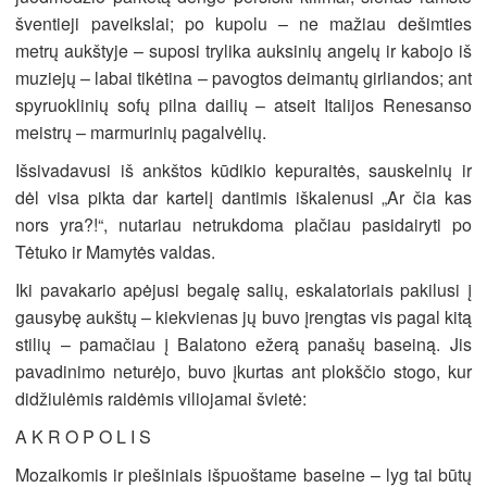
šventieji paveikslai; po kupolu – ne mažiau dešimties
metrų aukštyje – suposi trylika auksinių angelų ir kabojo iš
muziejų – labai tikėtina – pavogtos deimantų girliandos; ant
spyruoklinių sofų pilna dailių – atseit Italijos Renesanso
meistrų – marmurinių pagalvėlių.
Išsivadavusi iš ankštos kūdikio kepuraitės, sauskelnių ir
dėl visa pikta dar kartelį dantimis iškalenusi „Ar čia kas
nors yra?!“, nutariau netrukdoma plačiau pasidairyti po
Tėtuko ir Mamytės valdas.
Iki pavakario apėjusi begalę salių, eskalatoriais pakilusi į
gausybę aukštų – kiekvienas jų buvo įrengtas vis pagal kitą
stilių – pamačiau į Balatono ežerą panašų baseiną. Jis
pavadinimo neturėjo, buvo įkurtas ant plokščio stogo, kur
didžiulėmis raidėmis viliojamai švietė:
A K R O P O L I S
Mozaikomis ir piešiniais išpuoštame baseine – lyg tai būtų