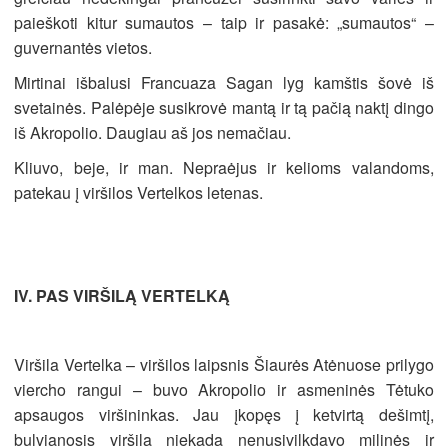
paieškoti kitur sumautos – taip ir pasakė: „sumautos“ –
guvernantės vietos.
Mirtinai išbalusi Francuaza Sagan lyg kamštis šovė iš
svetainės. Palėpėje susikrovė mantą ir tą pačią naktį dingo
iš Akropolio. Daugiau aš jos nemačiau.
Kliuvo, beje, ir man. Nepraėjus ir kelioms valandoms,
patekau į viršilos Vertelkos letenas.
IV. PAS VIRŠILĄ VERTELKĄ
Viršila Vertelka – viršilos laipsnis Šiaurės Atėnuose prilygo
viercho rangui – buvo Akropolio ir asmeninės Tėtuko
apsaugos viršininkas. Jau įkopęs į ketvirtą dešimtį,
bulvianosis viršila niekada nenusivilkdavo milinės ir