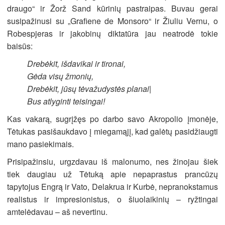
draugo“ ir Žorž Sand kūrinių pastraipas. Buvau gerai
susipažinusi su „Grafiene de Monsoro“ ir Žiuliu Vernu, o
Robespjeras ir jakobinų diktatūra jau neatrodė tokie
baisūs:
Drebėkit, išdavikai ir tironai,
Gėda visų žmonių,
Drebėkit, jūsų tėvažudystės
planai
|
B
us
atlyginti teisingai!
Kas vakarą, sugrįžęs po darbo savo Akropolio įmonėje,
Tėtukas pasišaukdavo į miegamąjį, kad galėtų pasidžiaugti
mano pasiekimais.
Prisipažinsiu, urgzdavau iš malonumo, nes žinojau šiek
tiek daugiau už Tėtuką apie nepaprastus prancūzų
tapytojus Engrą ir Vato, Delakrua ir Kurbė, nepranokstamus
realistus ir impresionistus, o šiuolaikinių – ryžtingai
amtelėdavau – aš nevertinu.