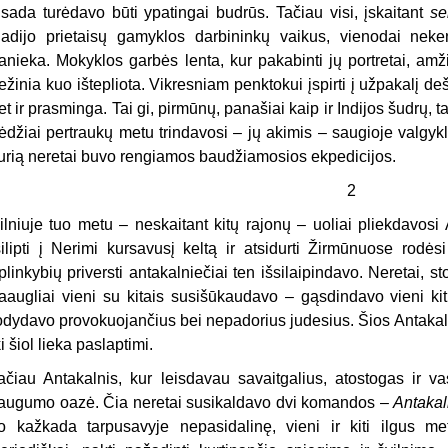
isada turėdavo būti ypatingai budrūs. Tačiau visi, įskaitant
se
adijo prietaisų gamyklos darbininkų vaikus, vienodai neke
anieka. Mokyklos garbės lenta, kur pakabinti jų portretai, am
ežinia kuo ištepliota. Vikresniam penktokui įspirti į užpakalį d
et ir prasminga. Tai gi, pirmūnų, panašiai kaip ir Indijos šudrų, 
ėdžiai pertraukų metu trindavosi – jų akimis – saugioje valgyk
urią neretai buvo rengiamos baudžiamosios ekpedicijos.
2
ilniuje tuo metu – neskaitant kitų rajonų – uoliai pliekdavosi
silipti į Nerimi kursavusį keltą ir atsidurti Žirmūnuose rodėsi
plinkybių priversti antakalniečiai ten išsilaipindavo. Neretai, 
aaugliai vieni su kitais susišūkaudavo – gąsdindavo vieni ki
odydavo provokuojančius bei nepadorius judesius. Šios Antakal
ki šiol lieka paslaptimi.
ačiau Antakalnis, kur leisdavau savaitgalius, atostogas ir 
augumo oazė. Čia neretai susikaldavo dvi komandos –
Antaka
o kažkada tarpusavyje nepasidalinę, vieni ir kiti ilgus m