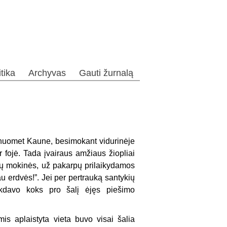
itika
Archyvas
Gauti žurnalą
 Anuomet Kaune, besimokant vidurinėje
ar fojė. Tada įvairaus amžiaus žiopliai
ių mokinės, už pakarpų prilaikydamos
 erdvės!”. Jei per pertrauką santykių
ukdavo koks pro šalį ėjęs piešimo
.
is aplaistyta vieta buvo visai šalia