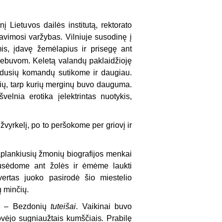
nį Lietuvos dailės institutą, rektorato
avimosi varžybas. Vilniuje susodinę į
is, įdavę žemėlapius ir prisegę ant
ę nebuvom. Keletą valandų paklaidžioję
ydusių komandų sutikome ir daugiau.
ų, tarp kurių merginų buvo dauguma.
lnia erotika įelektrintas nuotykis,
vyrkelį, po to peršokome per griovį ir
.
 aplankiusių žmonių biografijos menkai
, susėdome ant žolės ir ėmėme laukti
vertas juoko pasirodė šio miestelio
ų minčių.
iai – Bezdonių
tuteišai
. Vaikinai buvo
tovėjo sugniaužtais kumščiais
.
Prabilę