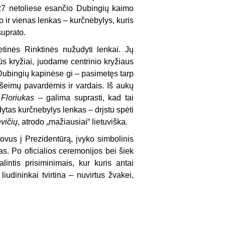
27 netoliese esančio Dubingių kaimo
 ir vienas lenkas – kurčnebylys, kuris
suprato.
etinės Rinktinės nužudyti lenkai. Jų
s kryžiai, juodame centrinio kryžiaus
Dubingių kapinėse gi – pasimetęs tarp
 šeimų pavardėmis ir vardais. Iš aukų
 Floriukas –
galima suprasti, kad tai
ytas kurčnebylys lenkas – drįstu spėti
vičių
, atrodo „mažiausiai“ lietuviška
.
ovus į Prezidentūrą, įvyko simbolinis
as. Po oficialios ceremonijos bei šiek
intis prisiminimais, kur kuris antai
udininkai tvirtina – nuvirtus žvakei,