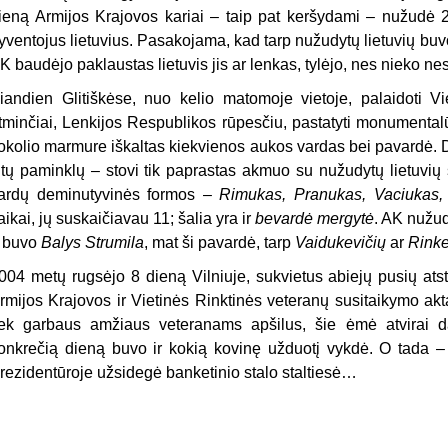
ieną Armijos Krajovos kariai – taip pat keršydami – nužudė 
yventojus lietuvius. Pasakojama, kad tarp nužudytų lietuvių buvo
K
baudėjo paklaustas lietuvis jis ar lenkas, tylėjo, nes nieko ne
iandien Glitiškėse, nuo kelio matomoje vietoje, palaidoti Vi
tminčiai, Lenkijos Respublikos rūpesčiu, pastatyti monumentalū
okolio marmure iškaltas kiekvienos aukos vardas bei pavardė. 
itų paminklų – stovi tik paprastas akmuo su nužudytų lietuvių
ardų deminutyvinės formos –
Rimukas, Pranukas, Vaciukas,
aikai, jų suskaičiavau 11; šalia yra ir
bevardė mergytė
. AK
nužud
 buvo
Balys Strumila
, mat ši pavardė, tarp
Vaidukevičių
ar
Rinke
004 metų rugsėjo 8 dieną Vilniuje, sukvietus abiejų pusių atst
rmijos Krajovos ir Vietinės Rinktinės veteranų susitaikymo akt
iek garbaus amžiaus veteranams apšilus, šie ėmė atvirai dal
onkrečią dieną buvo ir kokią kovinę užduotį vykdė. O tada – li
rezidentūroje užsidegė banketinio stalo staltiesė…