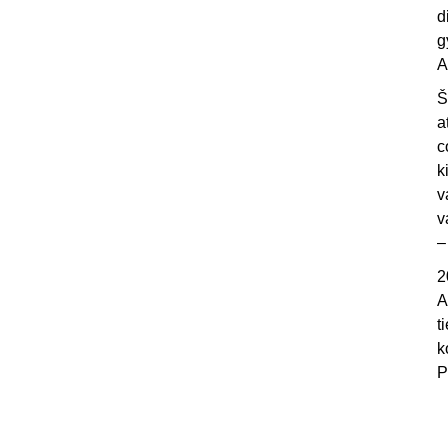
d
g
A
Š
a
c
k
v
v
–
2
A
t
k
P