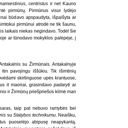
namiestinius
,
centristus
ir net Kauno
ntė pirmūnų. Pirmūnus visur lydėjo
žinai būdavo apspaudyta, išpaišyta ar
ešimtokui pirmūnui atrodė ne tik šaunu,
tais laikais niekas negindavo. Todėl šie
loje ar tūnodavo mokyklos palėpėje, į
 Antakalnis su Žirmūnais. Antakalnyje
 itin pavojingu iššūkiu. Tik išimtinių
stovėdami skirtinguose upės krantuose,
tus it maoriai, grasindavo
padaryti
ar
nio ir Žirmūnų priešpriešos kilmė man
vasaras, taip pat nebuvo ramybės bei
lnis
su
Statybos technikumu
. Neaišku,
etus puoselėjo abipusę neapykantą.