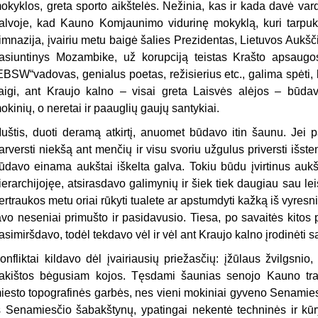
okyklos, greta sporto aikštelės. Nežinia, kas ir kada davė vardą
alvoje, kad Kauno Komjaunimo vidurinę mokyklą, kuri tarpuka
imnazija, įvairiu metu baigė šalies Prezidentas, Lietuvos Aukšč
asiuntinys Mozambike, už korupciją teistas Krašto apsaugo
EBSW“vadovas, genialus poetas, režisierius etc., galima spėti, 
aigi, ant Kraujo kalno – visai greta Laisvės alėjos – būdav
okinių, o neretai ir paauglių gaujų santykiai.
uštis, duoti deramą atkirtį, anuomet būdavo itin šaunu. Jei p
arversti niekšą ant menčių ir visu svoriu užgulus priversti išst
ūdavo einama aukštai iškelta galva. Tokiu būdu įvirtinus au
ierarchijojęe, atsirasdavo galimynių ir šiek tiek daugiau sau lei
ertraukos metu oriai rūkyti tualete ar apstumdyti kažką iš vyresn
avo neseniai primušto ir pasidavusio. Tiesa, po savaitės kitos p
asimiršdavo, todėl tekdavo vėl ir vėl ant Kraujo kalno įrodinėti
onfliktai kildavo dėl įvairiausių priežasčių: įžūlaus žvilgsnio
akištos bėgusiam kojos. Tęsdami šaunias senojo Kauno tradic
iesto topografinės garbės, nes vieni mokiniai gyveno Senamiestyj
š Senamiesčio šabakštynų, ypatingai nekentė techninės ir kūryb