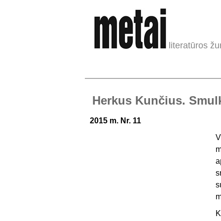
literatūros žu
Herkus Kunčius. Smulkūs
2015 m. Nr. 11
V
m
a
s
s
m
K