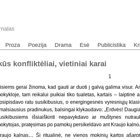
rnalas
Proza
Poezija
Drama
Esė
Publicistika
Kr
 konfliktėliai, vietiniai karai
1
isiems gerai žinoma, kad gauti ar duoti į galvą galima visur.
okykloje, tam reikalui puikiai tiko tualetas, kartais – laiptinė 
psipisdavo ratu susikibusius, o energingesnės vyresniųjų klas
malsiausius pradinukus, balsingai klykaudavo: „Erdvės! Daugiau
usikibusiems išsiaiškinti nepavykdavo ar muštynes nutra
okytojas, pratęsimas po pamokų persikeldavo ant Kraujo kalno
raujo kalnas… Ši ritualinė, ne vienos mokinių kartos ašarom