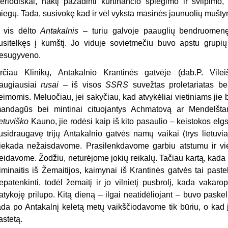
eriodiškai, naktį pažadinti kurtinančio spiegimo ir švilpimo
iegų. Tada, susivokę kad ir vėl vyksta masinės jaunuolių muštyn
r vis dėlto
Antakalnis
– turiu galvoje paauglių bendruomenę
usitelkęs į kumštį. Jo viduje sovietmečiu buvo apstu grupių i
esugyveno.
rčiau Klinikų, Antakalnio Krantinės gatvėje (dab.P. Vil
augiausiai
rusai
– iš visos
SSRS
suvežtas proletariatas be
eimomis. Meluočiau, jei sakyčiau, kad atvykėliai vietiniams jie bu
andagūs bei mintinai cituojantys Achmatovą ar Mendelšta
ietuviško
Kauno, jie rodėsi kaip iš kito pasaulio – keistokos e
usidraugavę trijų Antakalnio gatvės namų vaikai (trys lietuvi
iekada nežaisdavome. Prasilenkdavome garbiu atstumu ir vie
eidavome. Žodžiu, neturėjome jokių reikalų. Tačiau kartą, kad
iminaitis iš Žemaitijos, kaimynai iš Krantinės gatvės tai pasteb
epatenkinti, todėl žemaitį ir jo vilnietį pusbrolį, kada vakar
atykoję prilupo. Kitą dieną – ilgai neatidėliojant – buvo paskel
ada po Antakalnį keletą metų vaikščiodavome tik būriu, o kad
astetą.