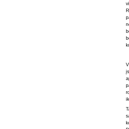
v
R
p
n
b
b
k
V
į
a
p
r
i
T
s
k