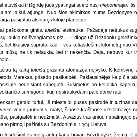
elietuviškai ir išgirdę juos ypatingai suerzinusį
nieponimaju
, iš
uriam laikui atjungė. Nuo šios akimirkos mums Bezdonyse 
taiga pasijutau atsidūręs kitoje planetoje.
ai pašokome gintis,
tuteišai
atsitraukė. Pažadėję netrukus sug
isų laukia neišvengiamas
piz…
– dingo už Bezdonių geležinkel
š, bet likusieji suprato, kad – vos keliasdešimt kilometrų nuo 
ur mūsų ne tik nelaukia, bet ir nekenčia. Deja, nebuvo kur t
inalo
…
ačiau tą kartą
tuteišų
grasinta atomazga neįvyko. Iš kemsynų a
erods Marekas, prisėdo pasikalbėti. Paklausinėjęs kaip čia at
asisiūlė nedelsiant subėgioti. Susimetus po keliolika kapeikų,
vokiančio
samagono
, kurį nesiraukydami paleidome ratu.
enkant gėralo tūriui, iš miestelio pusės pasirodė ir tuzinas
tu
veiko veido jaunuolis, matyt, šiuose kraštuose užsitarnavęs ne
ūsų pasigailėti ir neužmušti. Atvažius traukiniui, nepatingėjo pa
ano pirmoji pažintis su Bezdonimis ir rytų Lietuva.
o trisdešimties metų antrą kartą buvau Bezdonyse, žiemą. It pi