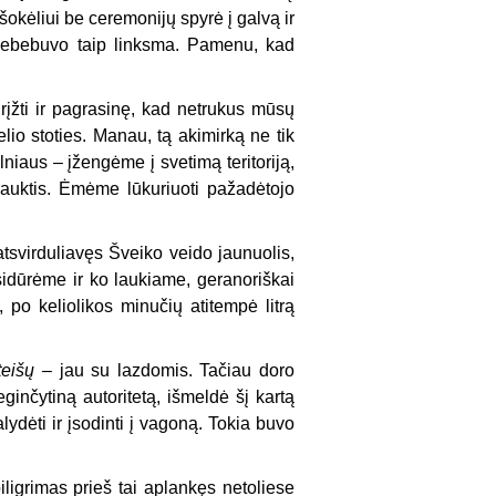
sišokėliui be ceremonijų spyrė į galvą ir
nebebuvo taip linksma. Pamenu, kad
rįžti ir pagrasinę, kad netrukus mūsų
io stoties. Manau, tą akimirką ne tik
Vilniaus – įžengėme į svetimą
teritoriją,
rauktis. Ėmėme lūkuriuoti pažadėtojo
tsvirduliavęs Šveiko veido jaunuolis,
sidūrėme ir ko laukiame, geranoriškai
 po keliolikos minučių atitempė litrą
teišų
– jau su lazdomis. Tačiau doro
ginčytiną autoritetą, išmeldė šį kartą
lydėti ir įsodinti į vagoną. Tokia buvo
ligrimas prieš tai aplankęs netoliese