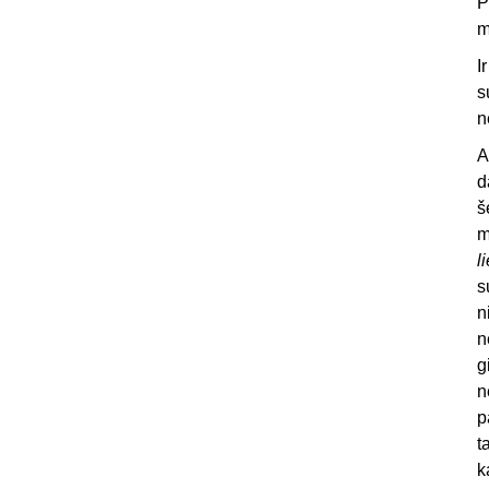
P
m
I
s
n
A
d
š
m
l
s
n
n
g
n
p
t
k