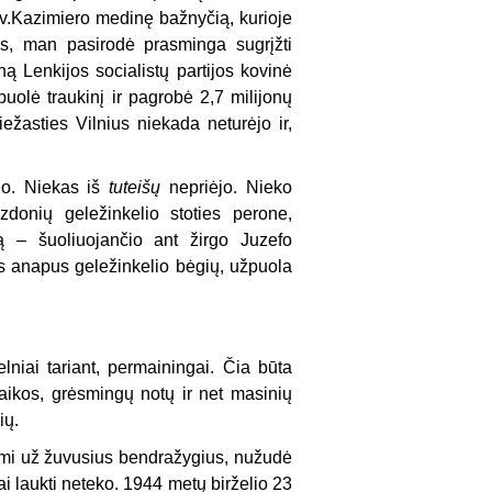
v.Kazimiero medinę bažnyčią, kurioje
as, man pasirodė prasminga sugrįžti
eną Lenkijos socialistų partijos kovinė
puolė traukinį ir pagrobė 2,7 milijonų
iežasties Vilnius niekada neturėjo ir,
no. Niekas iš
tuteišų
nepriėjo. Nieko
zdonių geležinkelio stoties perone,
ą – šuoliuojančio ant žirgo Juzefo
s anapus geležinkelio bėgių, užpuola
elniai tariant, permainingai. Čia būta
taikos, grėsmingų notų ir net masinių
ių.
dami už žuvusius bendražygius, nužudė
i laukti neteko. 1944 metų birželio 23