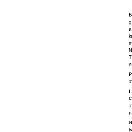
B
g
a
k
m
N
T
n
P
a
Į
t
a
p
N
t