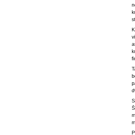
n
k
s
K
v
a
k
f
T
b
p
d
S
Š
m
m
P