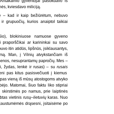
, Antakalnio gyventojai pašokdavo iš
ės, kviesdavo miliciją.
 – kad ir kaip bežiūrėtum, nebuvo
r grupuočių, kurios anaiptol taikiai
eišio), blokiniuose namuose gyveno
i praporščikai ar karininkai su savo
vo itin atidūs, lipšnūs, įsiklausantys,
mą. Man, į Vilnių atvykstančiam iš
lgsenos, nesuprantamų papročių. Mes –
ai, žydas, lenkė ir rusas) – su
rusais
ni pas kitus pasisvečiuoti į kiemus
a pas vieną iš mūsų atostogoms atvyko
ėjo. Matomai, šiuo faktu liko stipriai
op skirstimės po namus, prie laiptinės
btas vietinis
rusų–lietuvių
karas. Nuo
 jaustumėmės drąsesni, įsitaisėme po