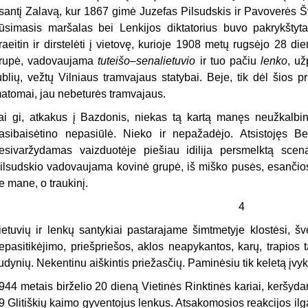
santį Zalavą, kur 1867 gimė Juzefas Pilsudskis ir Pavoverės Š
ūsimasis maršalas bei Lenkijos diktatorius buvo pakrykštyt
raeitin ir dirstelėti į vietovę, kurioje 1908 metų rugsėjo 28 di
rupė, vadovaujama
tuteišo–senalietuvio
ir tuo pačiu
lenko
, už
ublių, vežtų Vilniaus tramvajaus statybai. Beje, tik dėl šios pr
atomai, jau nebeturės tramvajaus.
ai gi, atkakus į Bazdonis, niekas tą kartą manęs neužkalbi
asibaisėtino nepasiūlė. Nieko ir nepažadėjo. Atsistojęs Be
esivaržydamas vaizduotėje piešiau idilija persmelktą scen
ilsudskio vadovaujama kovinė grupė, iš miško pusės, esančio
e mane, o traukinį.
4
ietuvių ir lenkų santykiai pastarajame šimtmetyje klostėsi, šv
epasitikėjimo, priešpriešos, aklos neapykantos, karų, trapios 
udynių. Nekentinu aiškintis priežasčių. Paminėsiu tik keletą įvyk
944 metais birželio 20 dieną Vietinės Rinktinės kariai, keršy
9 Glitiškių kaimo gyventojus lenkus. Atsakomosios reakcijos ilga