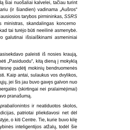
 šiai nuošaliai kalvelei, tačiau turint
riu (ir šiandien) vadinama „Aušros“
iausiosios tarybos pirmininkas,
SSRS
s ministras, skandalingas koncerno
kad tai turėjo būti neeilinė asmenybė.
o galutinai išsiaiškinami asmeniniai
asisekdavo paleisti iš nosies kraują,
enėti „Pasiduodu“, kitą dieną į mokyklą
kštesnę padėtį mokinių bendruomenės
sti. Kaip antai, sulaukus vos dvylikos,
iųjų, jei šis jau buvo gavęs galvon nuo
ergalės (skirtingai nei pralaimėjimai)
 savo pranašumą.
,
prabalionintos
ir neatiduotos skolos,
ijas, patriotai pliekdavosi net dėl
e, o kiti Centre. Tie, kurie buvo kilę
inės inteligentijos atžalų, todėl šie