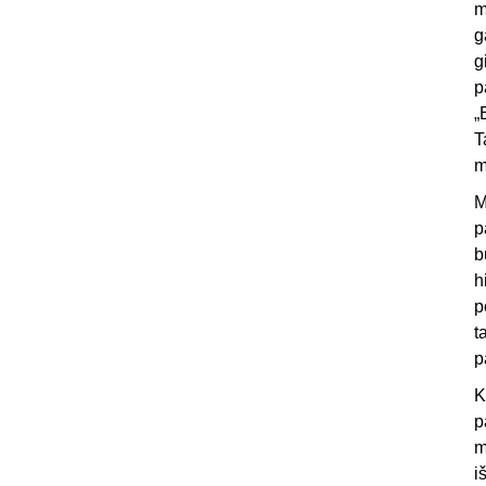
m
g
g
p
„
T
m
M
p
b
h
p
t
p
K
p
m
i