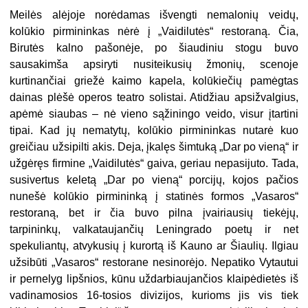
Meilės alėjoje norėdamas išvengti nemalonių veidų,
kolūkio pirmininkas nėrė į „Vaidilutės“ restoraną. Čia,
Birutės kalno pašonėje, po šiaudiniu stogu buvo
sausakimša apsiryti nusiteikusių žmonių, scenoje
kurtinančiai griežė kaimo kapela, kolūkiečių pamėgtas
dainas plėšė operos teatro solistai. Atidžiau apsižvalgius,
apėmė siaubas – nė vieno sąžiningo veido, visur įtartini
tipai. Kad jų nematytų, kolūkio pirmininkas nutarė kuo
greičiau užsipilti akis. Deja, įkalęs šimtuką „Dar po vieną“ ir
užgėręs firmine „Vaidilutės“ gaiva, geriau nepasijuto. Tada,
susivertus keletą „Dar po vieną“ porcijų, kojos pačios
nunešė kolūkio pirmininką į statinės formos „Vasaros“
restoraną, bet ir čia buvo pilna įvairiausių tiekėjų,
tarpininkų, valkataujančių Leningrado poetų ir net
spekuliantų, atvykusių į kurortą iš Kauno ar Šiaulių. Ilgiau
užsibūti „Vasaros“ restorane nesinorėjo. Nepatiko Vytautui
ir pernelyg lipšnios, kūnu uždarbiaujančios klaipėdietės iš
vadinamosios 16-tosios divizijos, kurioms jis vis tiek