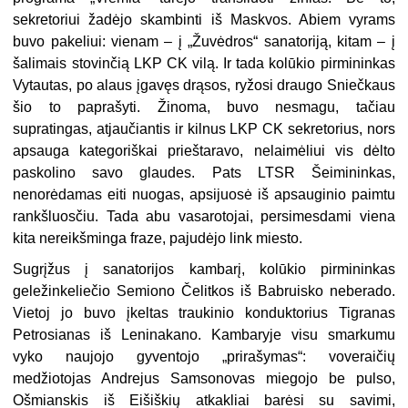
sekretoriui žadėjo skambinti iš Maskvos. Abiem vyrams
buvo pakeliui: vienam – į „Žuvėdros“ sanatoriją, kitam – į
šalimais stovinčią LKP CK vilą. Ir tada kolūkio pirmininkas
Vytautas, po alaus įgavęs drąsos, ryžosi draugo Sniečkaus
šio to paprašyti. Žinoma, buvo nesmagu, tačiau
supratingas, atjaučiantis ir kilnus LKP CK sekretorius, nors
apsauga kategoriškai prieštaravo, nelaimėliui vis dėlto
paskolino savo glaudes. Pats LTSR Šeimininkas,
nenorėdamas eiti nuogas, apsijuosė iš apsauginio paimtu
rankšluosčiu. Tada abu vasarotojai, persimesdami viena
kita nereikšminga fraze, pajudėjo link miesto.
Sugrįžus į sanatorijos kambarį, kolūkio pirmininkas
geležinkeliečio Semiono Čelitkos iš Babruisko neberado.
Vietoj jo buvo įkeltas traukinio konduktorius Tigranas
Petrosianas iš Leninakano. Kambaryje visu smarkumu
vyko naujojo gyventojo „prirašymas“: voveraičių
medžiotojas Andrejus Samsonovas miegojo be pulso,
Ošmianskis iš Eišiškių atkakliai barėsi su savimi,