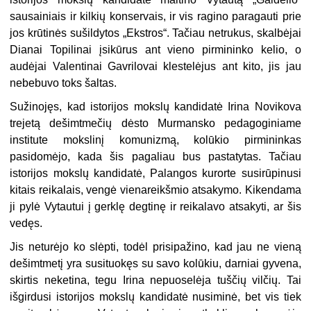
sausainiais ir kilkių konservais, ir vis ragino paragauti prie
jos krūtinės sušildytos „Ekstros“. Tačiau netrukus, skalbėjai
Dianai Topilinai įsikūrus ant vieno pirmininko kelio, o
audėjai Valentinai Gavrilovai klestelėjus ant kito, jis jau
nebebuvo toks šaltas.
Sužinojęs, kad istorijos mokslų kandidatė Irina Novikova
trejetą dešimtmečių dėsto Murmansko pedagoginiame
institute mokslinį komunizmą, kolūkio pirmininkas
pasidomėjo, kada šis pagaliau bus pastatytas. Tačiau
istorijos mokslų kandidatė, Palangos kurorte susirūpinusi
kitais reikalais, vengė vienareikšmio atsakymo. Kikendama
ji pylė Vytautui į gerklę degtinę ir reikalavo atsakyti, ar šis
vedęs.
Jis neturėjo ko slėpti, todėl prisipažino, kad jau ne vieną
dešimtmetį yra susituokęs su savo kolūkiu, darniai gyvena,
skirtis neketina, tegu Irina nepuoselėja tuščių vilčių. Tai
išgirdusi istorijos mokslų kandidatė nusiminė, bet vis tiek