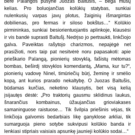
bėrė Palangos pušyne Juozas Baltušis, – bėga mūsų
kelias. Pro boluojančias kolūkių statybas, sunkiai
nulenkusių varpas javų plotus, žaiginių išmargintas
dobilienas, pro fermas ir siloso bokštus…“ Kolūkio
pirmininkas, sunkiai besiorientuojantis aplinkoje, klausėsi
ir vis bandė suprasti Baltušį. Nedrįso jo pertraukti, linkčiojo
galva. Paveiktas rašytojo charizmos, nepajėgė net
prasižioti, nors taip pat nesitvėrė noru papasakoti: apie
prieškario Palangą, pionierių stovyklą, fašistų mėtomas
bombas, beširdį stovyklos komendantą, „Mama, kur tu?“,
pionierių vadovę Ninel, timūriečių būrį, žeminę ir smėlio
kopą, ant kurios prarado nekaltybę. O Juozas Baltušis,
būdamas kurčias, neketino klausytis, bet visą kelią
įsijautęs dėstė: „Pro traktorių gausmu sklidinus laukus,
šnarančius kombainus, ūžaujančias grioviakases
samaninguose raistuose… Tik švilpia priešinis vėjas, tik
linkčioja galvomis bedarbiais likę ganyklose arkliai, tik
sumarguoja pieno sotybe sukvipusi kolūkio banda ir
lenkiasi stipriais vaisiais apsunkę jaunieji kolūkio sodai…“