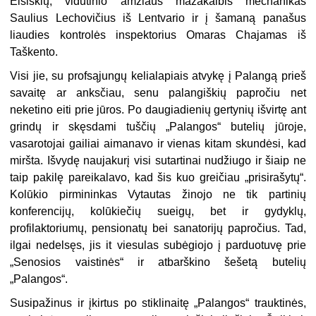
Eišiškių, vidutinio amžiaus mažakalbis mechanikas
Saulius Lechovičius iš Lentvario ir į šamaną panašus
liaudies kontrolės inspektorius Omaras Chajamas iš
Taškento.
Visi jie, su profsąjungų kelialapiais atvykę į Palangą prieš
savaitę ar anksčiau, senu palangiškių papročiu net
neketino eiti prie jūros. Po daugiadienių gertynių išvirtę ant
grindų ir skęsdami tuščių „Palangos“ butelių jūroje,
vasarotojai gailiai aimanavo ir vienas kitam skundėsi, kad
miršta. Išvydę naujakurį visi sutartinai nudžiugo ir šiaip ne
taip pakilę pareikalavo, kad šis kuo greičiau „prisirašytų“.
Kolūkio pirmininkas Vytautas žinojo ne tik partinių
konferencijų, kolūkiečių sueigų, bet ir gydyklų,
profilaktoriumų, pensionatų bei sanatorijų papročius. Tad,
ilgai nedelsęs, jis it viesulas subėgiojo į parduotuvę prie
„Senosios vaistinės“ ir atbarškino šešetą butelių
„Palangos“.
Susipažinus ir įkirtus po stiklinaitę „Palangos“ trauktinės,