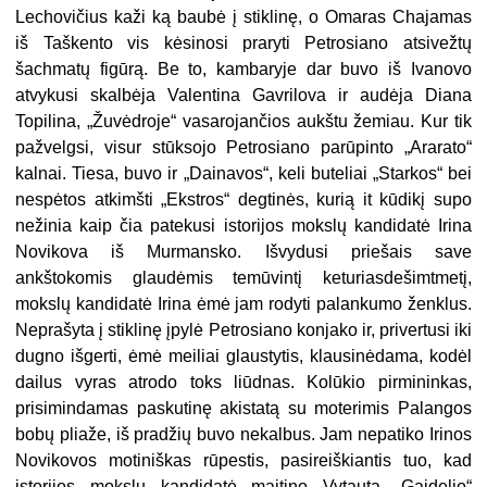
Lechovičius kaži ką baubė į stiklinę, o Omaras Chajamas
iš Taškento vis kėsinosi praryti Petrosiano atsivežtų
šachmatų figūrą. Be to, kambaryje dar buvo iš Ivanovo
atvykusi skalbėja Valentina Gavrilova ir audėja Diana
Topilina, „Žuvėdroje“ vasarojančios aukštu žemiau. Kur tik
pažvelgsi, visur stūksojo Petrosiano parūpinto „Ararato“
kalnai. Tiesa, buvo ir „Dainavos“, keli buteliai „Starkos“ bei
nespėtos atkimšti „Ekstros“ degtinės, kurią it kūdikį supo
nežinia kaip čia patekusi istorijos mokslų kandidatė Irina
Novikova iš Murmansko. Išvydusi priešais save
ankštokomis glaudėmis temūvintį keturiasdešimtmetį,
mokslų kandidatė Irina ėmė jam rodyti palankumo ženklus.
Neprašyta į stiklinę įpylė Petrosiano konjako ir, privertusi iki
dugno išgerti, ėmė meiliai glaustytis, klausinėdama, kodėl
dailus vyras atrodo toks liūdnas. Kolūkio pirmininkas,
prisimindamas paskutinę akistatą su moterimis Palangos
bobų pliaže, iš pradžių buvo nekalbus. Jam nepatiko Irinos
Novikovos motiniškas rūpestis, pasireiškiantis tuo, kad
istorijos mokslų kandidatė maitino Vytautą „Gaidelio“