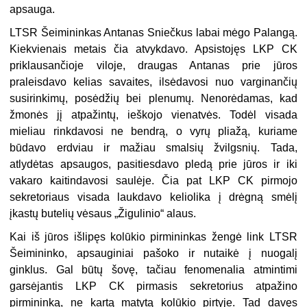
apsauga.
LTSR Šeimininkas Antanas Sniečkus labai mėgo Palangą.
Kiekvienais metais čia atvykdavo. Apsistojęs LKP CK
priklausančioje viloje, draugas Antanas prie jūros
praleisdavo kelias savaites, ilsėdavosi nuo varginančių
susirinkimų, posėdžių bei plenumų. Nenorėdamas, kad
žmonės jį atpažintų, ieškojo vienatvės. Todėl visada
mieliau rinkdavosi ne bendrą, o vyrų pliažą, kuriame
būdavo erdviau ir mažiau smalsių žvilgsnių. Tada,
atlydėtas apsaugos, pasitiesdavo pledą prie jūros ir iki
vakaro kaitindavosi saulėje. Čia pat LKP CK pirmojo
sekretoriaus visada laukdavo keliolika į drėgną smėlį
įkastų butelių vėsaus „Žigulinio“ alaus.
Kai iš jūros išlipęs kolūkio pirmininkas žengė link LTSR
Šeimininko, apsauginiai pašoko ir nutaikė į nuogalį
ginklus. Gal būtų šovę, tačiau fenomenalia atmintimi
garsėjantis LKP CK pirmasis sekretorius atpažino
pirmininką, ne kartą matytą kolūkio pirtyje. Tad davęs