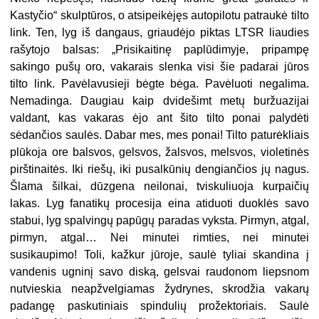
Kastyčio“ skulptūros, o atsipeikėjęs autopilotu patraukė tilto
link. Ten, lyg iš dangaus, griaudėjo piktas LTSR liaudies
rašytojo balsas: „Prisikaitinę paplūdimyje, pripampę
sakingo pušų oro, vakarais slenka visi šie padarai jūros
tilto link. Pavėlavusieji bėgte bėga. Pavėluoti negalima.
Nemadinga. Daugiau kaip dvidešimt metų buržuazijai
valdant, kas vakaras ėjo ant šito tilto ponai palydėti
sėdančios saulės. Dabar mes, mes ponai! Tilto paturėkliais
plūkoja ore balsvos, gelsvos, žalsvos, melsvos, violetinės
pirštinaitės. Iki riešų, iki pusalkūnių dengiančios jų nagus.
Šlama šilkai, dūzgena neilonai, tviskuliuoja kurpaičių
lakas. Lyg fanatikų procesija eina atiduoti duoklės savo
stabui, lyg spalvingų papūgų paradas vyksta. Pirmyn, atgal,
pirmyn, atgal… Nei minutei rimties, nei minutei
susikaupimo! Toli, kažkur jūroje, saulė tyliai skandina į
vandenis ugninį savo diską, gelsvai raudonom liepsnom
nutvieskia neapžvelgiamas žydrynes, skrodžia vakarų
padangę paskutiniais spindulių prožektoriais. Saulė