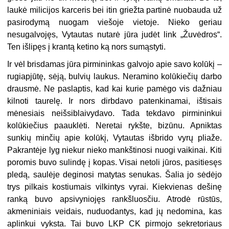
laukė milicijos karceris bei itin griežta partinė nuobauda už
pasirodymą nuogam viešoje vietoje. Nieko geriau
nesugalvojęs, Vytautas nutarė jūra judėt link „Žuvėdros“.
Ten išlipęs į krantą ketino ką nors sumąstyti.
Ir vėl brisdamas jūra pirmininkas galvojo apie savo kolūkį –
rugiapjūtę, sėją, bulvių laukus. Neramino kolūkiečių darbo
drausmė. Ne paslaptis, kad kai kurie pamėgo vis dažniau
kilnoti taurelę. Ir nors dirbdavo patenkinamai, ištisais
mėnesiais neišsiblaivydavo. Tada tekdavo pirmininkui
kolūkiečius paauklėti. Neretai rykšte, bizūnu. Apniktas
sunkių minčių apie kolūkį, Vytautas išbrido vyrų pliaže.
Pakrantėje lyg niekur nieko mankštinosi nuogi vaikinai. Kiti
poromis buvo sulindę į kopas. Visai netoli jūros, pasitiesęs
pledą, saulėje deginosi matytas senukas. Šalia jo sėdėjo
trys pilkais kostiumais vilkintys vyrai. Kiekvienas dešinę
ranką buvo apsivyniojęs rankšluosčiu. Atrodė rūstūs,
akmeniniais veidais, nuduodantys, kad jų nedomina, kas
aplinkui vyksta. Tai buvo LKP CK pirmojo sekretoriaus