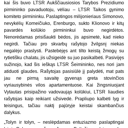
kai šis buvo LTSR Aukščiausiosios Tarybos Prezidiumo
pirmininko pavaduotoju, vėliau – LTSR Taikos gynimo
komiteto pirmininku. Paslaptingos milijonieriaus Simonovo,
nevykėlių Korneičiuko, Erenburgo, sukto Klionovo ir kitų
pavardės kolūkio pirmininkui buvo negirdėtos.
Nenorėdamas prisišaukti bėdos, jis apsimetė, kad nieko
negirdi. Tačiau pro skvarbų rašytojo žvilgsnį niekas
negalėjo praslysti. Pastebėjęs ant tilto keistą žmogų su
rytietišku chalatu, jis užsigeidė su juo pasikalbėti. Pasivijęs
sužinojo, kad šis ieškąs LTSR Šeimininko, nes nori jam
atiduoti glaudes. Rašytojas pasisiūlė jį palydėti, mat pats
jau ne pirmą savaitę gyvenąs greta stovinčios
vyriausybinės vilos apartamentuose. Kai žingsniuojant
Vytautas prisipažino vadovaująs kolūkiui, LTSR liaudies
rašytojas kaip reikiant užsivedė. Prapliupo kalbėti lyg ir
teisingus, tačiau naktį pajūryje keistai skambančius
dalykus.
„
Tolyn ir tolyn, – neslėpdamas entuziazmo paslaptingai