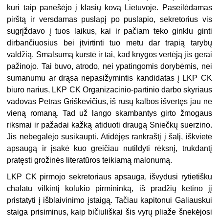
kuri taip panėšėjo į klasių kovą Lietuvoje. Paseilėdamas
pirštą ir versdamas puslapį po puslapio, sekretorius vis
sugrįždavo į tuos laikus, kai ir pačiam teko ginklu ginti
dirbančiuosius bei įtvirtinti tuo metu dar trapią tarybų
valdžią. Smalsumą kurstė ir tai, kad knygos vertėją jis gerai
pažinojo. Tai buvo, atrodo, nei ypatingomis dorybėmis, nei
sumanumu ar drąsa nepasižymintis kandidatas į LKP CK
biuro narius, LKP CK Organizacinio-partinio darbo skyriaus
vadovas Petras Griškevičius, iš rusų kalbos išvertęs jau ne
vieną romaną. Tad už lango skambantys girto žmogaus
riksmai ir pažadai kažką atiduoti draugą Sniečkų suerzino.
Jis nebegalėjo susikaupti. Atidėjęs rankraštį į šalį, iškvietė
apsaugą ir įsakė kuo greičiau nutildyti rėksnį, trukdantį
pratęsti grožinės literatūros teikiamą malonumą.
LKP CK pirmojo sekretoriaus apsauga, išvydusi rytietišku
chalatu vilkintį kolūkio pirmininką, iš pradžių ketino jį
pristatyti į išblaivinimo įstaigą. Tačiau kapitonui Galiauskui
staiga prisiminus, kaip bičiuliškai šis vyrų pliaže šnekėjosi