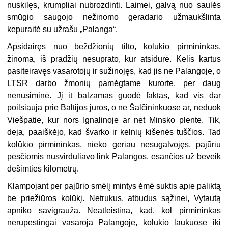
nuskilęs, krumpliai nubrozdinti. Laimei, galvą nuo saulės
smūgio saugojo nežinomo geradario užmaukšlinta
kepuraitė su užrašu „Palanga“.
Apsidairęs nuo beždžionių tilto, kolūkio pirmininkas,
žinoma, iš pradžių nesuprato, kur atsidūrė. Kelis kartus
pasiteiravęs vasarotojų ir sužinojęs, kad jis ne Palangoje, o
LTSR darbo žmonių pamėgtame kurorte, per daug
nenusiminė. Jį it balzamas guodė faktas, kad vis dar
poilsiauja prie Baltijos jūros, o ne Šalčininkuose ar, neduok
Viešpatie, kur nors Ignalinoje ar net Minsko plente. Tik,
deja, paaiškėjo, kad švarko ir kelnių kišenės tuščios. Tad
kolūkio pirmininkas, nieko geriau nesugalvojęs, pajūriu
pėsčiomis nusvirduliavo link Palangos, esančios už beveik
dešimties kilometrų.
Klampojant per pajūrio smėlį mintys ėmė suktis apie paliktą
be priežiūros kolūkį. Netrukus, atbudus sąžinei, Vytautą
apniko savigrauža. Neatleistina, kad, kol pirmininkas
nerūpestingai vasaroja Palangoje, kolūkio laukuose iki