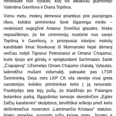
nesitraukė nuo Vytauto, kurį vis atkakliau glamonėjo
Valentina Gavrilova ir Diana Topilina.
Vienu metu, moterų dėmesiui priartėjus prie pavojingos
ribos, kolūkio pirmininkui šovė išganinga mintis –
nedelsiant sugrąžinti Antanui Sniečkui glaudes. Nieko
nepaaiškinęs, jis be ceremonijų nustūmė nuo savęs
Topiliną ir Gavrilovą, o prisirpusiai istorijos mokslų
kandidatei Irinai Novikovai iš Murmansko liepė dėmesį
verčiau rodyti Tigranui Petrosianui ar Omarui Chajamui,
kurie tįsojo ant grindų ir sprigtuodami šachmatais žaidė
„Čiapajevą“. Užsimetęs Omaro Chajamo chalatą, Vytautas,
laikrodžiui mušant vidurnaktį, patraukė pas LTSR
Šeimininką. Deja, nors LKP CK vila stovėjo visai greta
sanatorijos, kolūkio pirmininkas kelio į ją nesurado.
Pasiklydęs tarp trijų pušų, jis klaidžiojo po Palangos
botanikos parką. Išgąsdintas tamsoje skendinčios „Eglės
žalčių karalienės“ skulptūros, beviltiškai ieškojo prieš kelis
dešimtmečius nuverstos „Laiminančio Kristaus“ statulos.
Nieko nepešęs, nusnūdo rožių krūme greta „Jūratės ir