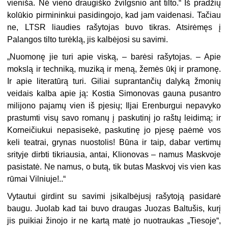
vieniša. Nė vieno draugiško žvilgsnio ant tilto.“ Iš pradžių
kolūkio pirmininkui pasidingojo, kad jam vaidenasi. Tačiau
ne, LTSR liaudies rašytojas buvo tikras. Atsirėmęs į
Palangos tilto turėklą, jis kalbėjosi su savimi.
„
Nuomonę jie turi apie viską, – barėsi rašytojas. – Apie
mokslą ir techniką, muziką ir meną, žemės ūkį ir pramonę.
Ir apie literatūrą turi. Giliai suprantančių dalyką žmonių
veidais kalba apie ją: Kostia Simonovas gauna pusantro
milijono pajamų vien iš pjesių; Iljai Erenburgui nepavyko
prastumti visų savo romanų į paskutinį jo raštų leidimą; ir
Korneičiukui nepasisekė, paskutinę jo pjesę paėmė vos
keli teatrai, grynas nuostolis! Būna ir taip, dabar vertimų
srityje dirbti tikriausia, antai, Klionovas – namus Maskvoje
pasistatė. Ne namus, o butą, tik butas Maskvoj vis vien kas
rūmai Vilniuje!..“
Vytautui girdint su savimi įsikalbėjusį rašytoją pasidarė
baugu. Juolab kad tai buvo draugas Juozas Baltušis, kurį
jis puikiai žinojo ir ne kartą matė jo nuotraukas „Tiesoje“,