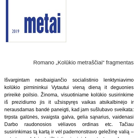
Romano „Kolūkio metraščiai“ fragmentas
Išvargintam nesibaigiančio socialistinio lenktyniavimo
kolūkio pirmininkui Vytautui vieną dieną it deguonies
prireikė poilsio. Žinoma, visuotiniame kolūkio susirinkime
iš prezidiumo jis it užsispyręs vaikas atsikalbinėjo ir
nerausdamas bandė paneigti, kad jam sušlubavo sveikata:
tirpsta galūnės, svaigsta galva, gelia sąnarius, vaidenasi
Darbo raudonosios vėliavos ordinas etc. Tačiau
susirinkimas tą kartą ir vėl pademonstravo geležinę valią –