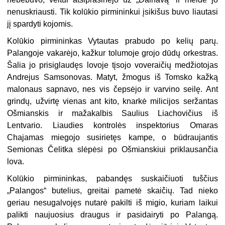
nenuskriausti. Tik kolūkio pirmininkui įsikišus buvo liautasi
jį spardyti kojomis.
Kolūkio pirmininkas Vytautas prabudo po kelių parų.
Palangoje vakarėjo, kažkur tolumoje grojo dūdų orkestras.
Šalia jo prisiglaudęs lovoje tįsojo voveraičių medžiotojas
Andrejus Samsonovas. Matyt, žmogus iš Tomsko kažką
malonaus sapnavo, nes vis čepsėjo ir varvino seilę. Ant
grindų, užvirtę vienas ant kito, knarkė milicijos seržantas
Ošmianskis ir mažakalbis Saulius Liachovičius iš
Lentvario. Liaudies kontrolės inspektorius Omaras
Chajamas miegojo susirietęs kampe, o būdraujantis
Semionas Čelitka slėpėsi po Ošmianskiui priklausančia
lova.
Kolūkio pirmininkas, pabandęs suskaičiuoti tuščius
„Palangos“ butelius, greitai pametė skaičių. Tad nieko
geriau nesugalvojęs nutarė pakilti iš migio, kuriam laikui
palikti naujuosius draugus ir pasidairyti po Palangą.