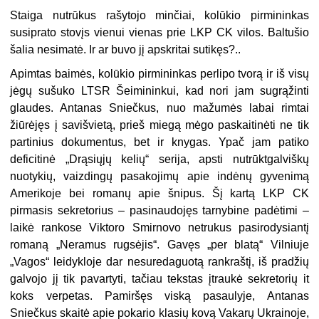
Staiga nutrūkus rašytojo minčiai, kolūkio pirmininkas
susiprato stovįs vienui vienas prie LKP CK vilos. Baltušio
šalia nesimatė. Ir ar buvo jį apskritai sutikęs?..
Apimtas baimės, kolūkio pirmininkas perlipo tvorą ir iš visų
jėgų sušuko LTSR Šeimininkui, kad nori jam sugrąžinti
glaudes. Antanas Sniečkus, nuo mažumės labai rimtai
žiūrėjęs į savišvietą, prieš miegą mėgo paskaitinėti ne tik
partinius dokumentus, bet ir knygas. Ypač jam patiko
deficitinė „Drąsiųjų kelių“ serija, apsti nutrūktgalviškų
nuotykių, vaizdingų pasakojimų apie indėnų gyvenimą
Amerikoje bei romanų apie šnipus. Šį kartą LKP CK
pirmasis sekretorius – pasinaudojęs tarnybine padėtimi –
laikė rankose Viktoro Smirnovo netrukus pasirodysiantį
romaną „Neramus rugsėjis“. Gavęs „per blatą“ Vilniuje
„Vagos“ leidykloje dar nesuredaguotą rankraštį, iš pradžių
galvojo jį tik pavartyti, tačiau tekstas įtraukė sekretorių it
koks verpetas. Pamiršęs viską pasaulyje, Antanas
Sniečkus skaitė apie pokario klasių kovą Vakarų Ukrainoje,