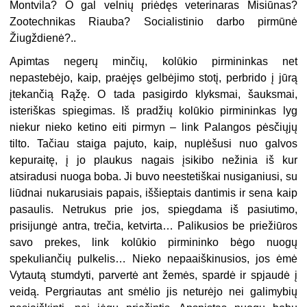
Montvila? O gal velnių priėdęs veterinaras Misiūnas?
Zootechnikas Riauba? Socialistinio darbo pirmūnė
Žiugždienė?..
Apimtas negerų minčių, kolūkio pirmininkas net
nepastebėjo, kaip, praėjęs gelbėjimo stotį, perbrido į jūrą
įtekančią Rąžę. O tada pasigirdo klyksmai, šauksmai,
isteriškas spiegimas. Iš pradžių kolūkio pirmininkas lyg
niekur nieko ketino eiti pirmyn – link Palangos pėsčiųjų
tilto. Tačiau staiga pajuto, kaip, nuplėšusi nuo galvos
kepuraitę, į jo plaukus nagais įsikibo nežinia iš kur
atsiradusi nuoga boba. Ji buvo neestetiškai nusiganiusi, su
liūdnai nukarusiais papais, iššieptais dantimis ir sena kaip
pasaulis. Netrukus prie jos, spiegdama iš pasiutimo,
prisijungė antra, trečia, ketvirta… Palikusios be priežiūros
savo prekes, link kolūkio pirmininko bėgo nuogų
spekuliančių pulkelis… Nieko nepaaiškinusios, jos ėmė
Vytautą stumdyti, parvertė ant žemės, spardė ir spjaudė į
veidą. Pergriautas ant smėlio jis neturėjo nei galimybių