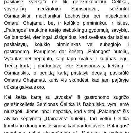
pasitaisė sveikata ne tik geležinkeliečiui Čelitkai,
voveraičių medžiotojui Samsonovui, seržantui
Ošmianskiui, mechanikui Lechovičiui bei inspektoriui
Omarui Chajamui, bet ir kolūkio pirmininkui. Ir išties,
„Palangos“ trauktinė turėjo stebuklingų gydomųjų savybių.
Galbūt todėl, vieningai užsigeidus, kad sveikata dar labiau
pasitaisytų, kolūkio pirmininkas vėl subėgiojo į
gastronomą. Parūpinęs dar šešetą „Palangos“ butelių,
Vytautas net nepajuto, kaip tapo žvalus ir kupinas jėgų.
Trečią kartą į parduotuvę lėkė Samsonovas, ketvirtą –
Ošmianskis, o penktą kartą pristatyti degalų pasisiūlė
Omaras Chajamas, kuris vis skundėsi, kad jam pajūryje
trūksta gaivaus oro.
Kai šeštą kartą su „avoska“ iš gastronomo sugrįžo
geležinkelietis Semionas Čelitka iš Babruisko, vyrai ėmė
niurzgėti. Jiems labai nepatiko, kad vietoj „Palangos“ šis
atvilko septynetą „Dainavos“ butelių. Tad veltui Čelitka
kambario draugams teisinosi, kad parduotuvėje „Palangos“
nebebuvo, veltui atsiprašinėjo už „Dainavą“ ir meldė jo