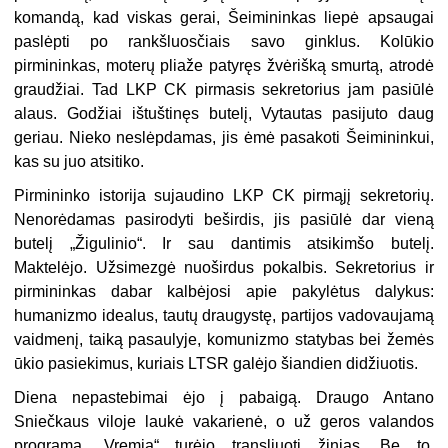
komandą, kad viskas gerai, Šeimininkas liepė apsaugai
paslėpti po rankšluosčiais savo ginklus. Kolūkio
pirmininkas, moterų pliaže patyręs žvėrišką smurtą, atrodė
graudžiai. Tad LKP CK pirmasis sekretorius jam pasiūlė
alaus. Godžiai ištuštinęs butelį, Vytautas pasijuto daug
geriau. Nieko neslėpdamas, jis ėmė pasakoti Šeimininkui,
kas su juo atsitiko.
Pirmininko istorija sujaudino LKP CK pirmąjį sekretorių.
Nenorėdamas pasirodyti beširdis, jis pasiūlė dar vieną
butelį „Žigulinio“. Ir sau dantimis atsikimšo butelį.
Maktelėjo. Užsimezgė nuoširdus pokalbis. Sekretorius ir
pirmininkas dabar kalbėjosi apie pakylėtus dalykus:
humanizmo idealus, tautų draugystę, partijos vadovaujamą
vaidmenį, taiką pasaulyje, komunizmo statybas bei žemės
ūkio pasiekimus, kuriais LTSR galėjo šiandien didžiuotis.
Diena nepastebimai ėjo į pabaigą. Draugo Antano
Sniečkaus viloje laukė vakarienė, o už geros valandos
programa „Vremia“ turėjo transliuoti žinias. Be to,