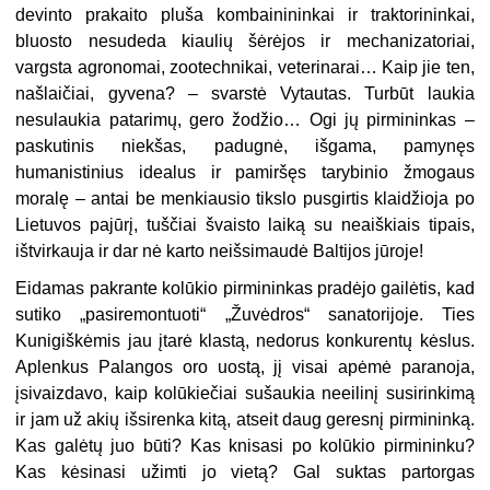
devinto prakaito pluša kombainininkai ir traktorininkai,
bluosto nesudeda kiaulių šėrėjos ir mechanizatoriai,
vargsta agronomai, zootechnikai, veterinarai… Kaip jie ten,
našlaičiai, gyvena? – svarstė Vytautas. Turbūt laukia
nesulaukia patarimų, gero žodžio… Ogi jų pirmininkas –
paskutinis niekšas, padugnė, išgama, pamynęs
humanistinius idealus ir pamiršęs tarybinio žmogaus
moralę – antai be menkiausio tikslo pusgirtis klaidžioja po
Lietuvos pajūrį, tuščiai švaisto laiką su neaiškiais tipais,
ištvirkauja ir dar nė karto neišsimaudė Baltijos jūroje!
Eidamas pakrante kolūkio pirmininkas pradėjo gailėtis, kad
sutiko „pasiremontuoti“ „Žuvėdros“ sanatorijoje. Ties
Kunigiškėmis jau įtarė klastą, nedorus konkurentų kėslus.
Aplenkus Palangos oro uostą, jį visai apėmė paranoja,
įsivaizdavo, kaip kolūkiečiai sušaukia neeilinį susirinkimą
ir jam už akių išsirenka kitą, atseit daug geresnį pirmininką.
Kas galėtų juo būti? Kas knisasi po kolūkio pirmininku?
Kas kėsinasi užimti jo vietą? Gal suktas partorgas