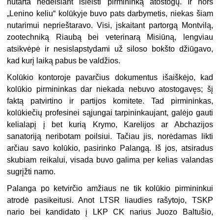
nutarta nedelsiant išleisti pirmininką atostogų. Ir nors
„Lenino keliu“ kolūkyje buvo pats darbymetis, niekas šiam
nutarimui neprieštaravo. Visi, įskaitant partorgą Montvilą,
zootechniką Riaubą bei veterinarą Misiūną, lengviau
atsikvėpė ir nesislapstydami už siloso bokšto džiūgavo,
kad kurį laiką pabus be valdžios.
Kolūkio kontoroje pavarčius dokumentus išaiškėjo, kad
kolūkio pirmininkas dar niekada nebuvo atostogavęs; šį
faktą patvirtino ir partijos komitete. Tad pirmininkas,
kolūkiečių profesinei sąjungai tarpininkaujant, galėjo gauti
kelialapį į bet kurią Krymo, Karelijos ar Abchazijos
sanatoriją neribotam poilsiui. Tačiau jis, norėdamas likti
arčiau savo kolūkio, pasirinko Palangą. Iš jos, atsiradus
skubiam reikalui, visada buvo galima per kelias valandas
sugrįžti namo.
Palanga po ketvirčio amžiaus ne tik kolūkio pirmininkui
atrodė pasikeitusi. Anot LTSR liaudies rašytojo, TSKP
nario bei kandidato į LKP CK narius Juozo Baltušio,