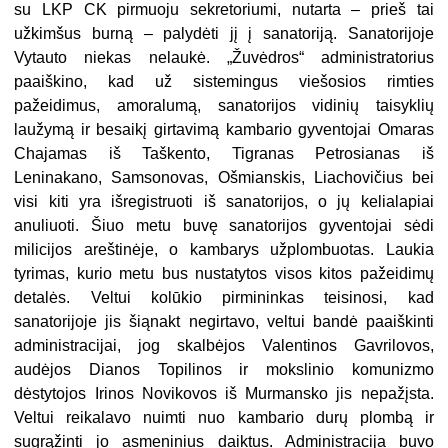
su LKP CK pirmuoju sekretoriumi, nutarta – prieš tai
užkimšus burną – palydėti jį į sanatoriją. Sanatorijoje
Vytauto niekas nelaukė. „Žuvėdros“ administratorius
paaiškino, kad už sistemingus viešosios rimties
pažeidimus, amoralumą, sanatorijos vidinių taisyklių
laužymą ir besaikį girtavimą kambario gyventojai Omaras
Chajamas iš Taškento, Tigranas Petrosianas iš
Leninakano, Samsonovas, Ošmianskis, Liachovičius bei
visi kiti yra išregistruoti iš sanatorijos, o jų kelialapiai
anuliuoti. Šiuo metu buvę sanatorijos gyventojai sėdi
milicijos areštinėje, o kambarys užplombuotas. Laukia
tyrimas, kurio metu bus nustatytos visos kitos pažeidimų
detalės. Veltui kolūkio pirmininkas teisinosi, kad
sanatorijoje jis šiąnakt negirtavo, veltui bandė paaiškinti
administracijai, jog skalbėjos Valentinos Gavrilovos,
audėjos Dianos Topilinos ir mokslinio komunizmo
dėstytojos Irinos Novikovos iš Murmansko jis nepažįsta.
Veltui reikalavo nuimti nuo kambario durų plombą ir
sugrąžinti jo asmeninius daiktus. Administracija buvo