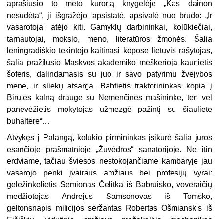
aprašiusio to meto kurortą knygelėje „Kas dainon
nesudėta“, ji išgražėjo, apsistatė, apsivalė nuo brudo: „Ir
vasarotojai atėjo kiti. Gamyklų darbininkai, kolūkiečiai,
tarnautojai, mokslo, meno, literatūros žmonės. Šalia
leningradiškio tekintojo kaitinasi kopose lietuvis rašytojas,
šalia pražilusio Maskvos akademiko meškerioja kaunietis
šoferis, dalindamasis su juo ir savo patyrimu žvejybos
mene, ir sliekų atsarga. Babtietis traktorininkas kopia į
Birutės kalną drauge su Nemenčinės mašininke, ten vėl
panevėžietis mokytojas užmezgė pažintį su šiauliete
buhaltere“…
Atvykęs į Palangą, kolūkio pirmininkas įsikūrė šalia jūros
esančioje prašmatnioje „Žuvėdros“ sanatorijoje. Ne itin
erdviame, tačiau šviesos nestokojančiame kambaryje jau
vasarojo penki įvairaus amžiaus bei profesijų vyrai:
geležinkelietis Semionas Čelitka iš Babruisko, voveraičių
medžiotojas Andrejus Samsonovas iš Tomsko,
geltonsnapis milicijos seržantas Robertas Ošmianskis iš