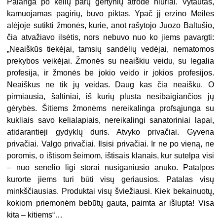
Palanga po kelių parų gertynių atrodė niūriai. Vytautas,
kamuojamas pagirių, buvo piktas. Ypač jį erzino Meilės
alėjoje sutikti žmonės, kurie, anot rašytojo Juozo Baltušio,
čia atvažiavo ilsėtis, nors nebuvo nuo ko jiems pavargti:
„Neaiškūs tiekėjai, tamsių sandėlių vedėjai, nematomos
prekybos veikėjai. Žmonės su neaiškiu veidu, su legalia
profesija, ir žmonės be jokio veido ir jokios profesijos.
Neaiškus ne tik jų veidas. Daug kas čia neaišku. O
pirmiausia, šaltiniai, iš kurių plūsta nesibaigiančios jų
gėrybės. Šitiems žmonėms nereikalinga profsąjunga su
kukliais savo kelialapiais, nereikalingi sanatoriniai lapai,
atidarantieji gydyklų duris. Atvyko privačiai. Gyvena
privačiai. Valgo privačiai. Ilsisi privačiai. Ir ne po vieną, ne
poromis, o ištisom šeimom, ištisais klanais, kur sutelpa visi
– nuo senelio ligi storai nusiganiusio anūko. Patalpos
kurorte jiems turi būti visų geriausios. Patalas visų
minkščiausias. Produktai visų šviežiausi. Kiek bekainuotų,
kokiom priemonėm bebūtų gauta, paimta ar išlupta! Visa
kita – kitiems“…