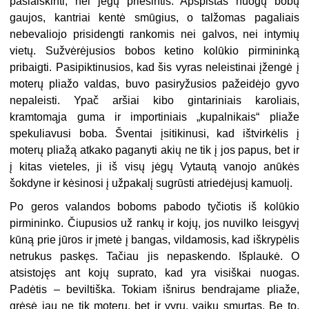
pasiaiškinti, nei jėgų priešintis. Apspistas nuogų bobų
gaujos, kantriai kentė smūgius, o talžomas pagaliais
nebevaliojo prisidengti rankomis nei galvos, nei intymių
vietų. Sužvėrėjusios bobos ketino kolūkio pirmininką
pribaigti. Pasipiktinusios, kad šis vyras neleistinai įžengė į
moterų pliažo valdas, buvo pasiryžusios pažeidėjo gyvo
nepaleisti. Ypač aršiai kibo gintariniais karoliais,
kramtomąja guma ir importiniais „kupalnikais“ pliaže
spekuliavusi boba. Šventai įsitikinusi, kad ištvirkėlis į
moterų pliažą atkako paganyti akių ne tik į jos papus, bet ir
į kitas vieteles, ji iš visų jėgų Vytautą vanojo anūkės
šokdyne ir kėsinosi į užpakalį sugrūsti atriedėjusį kamuolį.
Po geros valandos boboms pabodo tyčiotis iš kolūkio
pirmininko. Čiupusios už rankų ir kojų, jos nuvilko leisgyvį
kūną prie jūros ir įmetė į bangas, vildamosis, kad iškrypėlis
netrukus paskęs. Tačiau jis nepaskendo. Išplaukė. O
atsistojęs ant kojų suprato, kad yra visiškai nuogas.
Padėtis – beviltiška. Tokiam išnirus bendrajame pliaže,
grėsė jau ne tik moterų, bet ir vyrų, vaikų smurtas. Be to,