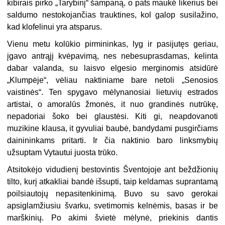
kibirais pirko „Tarybinį“ šampaną, o pats maukė likerius bei
saldumo nestokojančias trauktines, kol galop susilažino,
kad klofelinui yra atsparus.
Vienu metu kolūkio pirmininkas, lyg ir pasijutęs geriau,
įgavo antrąjį kvėpavimą, nes nebesuprasdamas, kelinta
dabar valanda, su laisvo elgesio merginomis atsidūrė
„Klumpėje“, vėliau naktiniame bare netoli „Senosios
vaistinės“. Ten spygavo mėlynanosiai lietuvių estrados
artistai, o amoralūs žmonės, it nuo grandinės nutrūkę,
nepadoriai šoko bei glaustėsi. Kiti gi, neapdovanoti
muzikine klausa, it gyvuliai baubė, bandydami pusgirčiams
dainininkams pritarti. Ir čia naktinio baro linksmybių
užsuptam Vytautui juosta trūko.
Atsitokėjo vidudienį bestovintis Šventojoje ant beždžionių
tilto, kurį atkakliai bandė išsupti, taip keldamas suprantamą
poilsiautojų nepasitenkinimą. Buvo su savo gerokai
apsiglamžiusiu švarku, svetimomis kelnėmis, basas ir be
marškinių. Po akimi švietė mėlynė, priekinis dantis