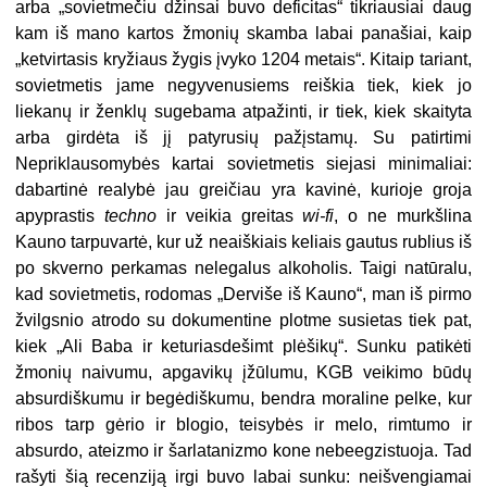
arba „sovietmečiu džinsai buvo deficitas“ tikriausiai daug
kam iš mano kartos žmonių skamba labai panašiai, kaip
„ketvirtasis kryžiaus žygis įvyko 1204 metais“. Kitaip tariant,
sovietmetis jame negyvenusiems reiškia tiek, kiek jo
liekanų ir ženklų sugebama atpažinti, ir tiek, kiek skaityta
arba girdėta iš jį patyrusių pažįstamų. Su patirtimi
Nepriklausomybės kartai sovietmetis siejasi minimaliai:
dabartinė realybė jau greičiau yra kavinė, kurioje groja
apyprastis
techno
ir veikia greitas
wi-fi
, o ne murkšlina
Kauno tarpuvartė, kur už neaiškiais keliais gautus rublius iš
po skverno perkamas nelegalus alkoholis. Taigi natūralu,
kad sovietmetis, rodomas „Derviše iš Kauno“, man iš pirmo
žvilgsnio atrodo su dokumentine plotme susietas tiek pat,
kiek „Ali Baba ir keturiasdešimt plėšikų“. Sunku patikėti
žmonių naivumu, apgavikų įžūlumu, KGB veikimo būdų
absurdiškumu ir begėdiškumu, bendra moraline pelke, kur
ribos tarp gėrio ir blogio, teisybės ir melo, rimtumo ir
absurdo, ateizmo ir šarlatanizmo kone nebeegzistuoja. Tad
rašyti šią recenziją irgi buvo labai sunku: neišvengiamai