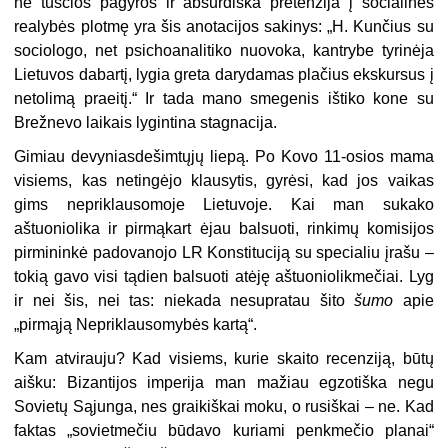
ne tuščios pagyros ir absurdiška pretenzija į socialinės
realybės plotmę yra šis anotacijos sakinys: „H. Kunčius su
sociologo, net psichoanalitiko nuovoka, kantrybe tyrinėja
Lietuvos dabartį, lygia greta darydamas plačius ekskursus į
netolimą praeitį.“ Ir tada mano smegenis ištiko kone su
Brežnevo laikais lygintina stagnacija.
Gimiau devyniasdešimtųjų liepą. Po Kovo 11-osios mama
visiems, kas netingėjo klausytis, gyrėsi, kad jos vaikas
gims nepriklausomoje Lietuvoje. Kai man sukako
aštuoniolika ir pirmąkart ėjau balsuoti, rinkimų komisijos
pirmininkė padovanojo LR Konstituciją su specialiu įrašu –
tokią gavo visi tądien balsuoti atėję aštuoniolikmečiai. Lyg
ir nei šis, nei tas: niekada nesupratau šito
šumo
apie
„pirmąją Nepriklausomybės kartą“.
Kam atvirauju? Kad visiems, kurie skaito recenziją, būtų
aišku: Bizantijos imperija man mažiau egzotiška negu
Sovietų Sąjunga, nes graikiškai moku, o rusiškai – ne. Kad
faktas „sovietmečiu būdavo kuriami penkmečio planai“