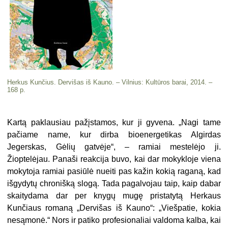
Herkus Kunčius. Dervišas iš Kauno. – Vilnius: Kultūros barai, 2014. –
168 p.
Kartą paklausiau pažįstamos, kur ji gyvena. „Nagi tame
pačiame name, kur dirba bioenergetikas Algirdas
Jegerskas, Gėlių gatvėje“, – ramiai mestelėjo ji.
Žioptelėjau. Panaši reakcija buvo, kai dar mokykloje viena
mokytoja ramiai pasiūlė nueiti pas kažin kokią raganą, kad
išgydytų chronišką slogą. Tada pagalvojau taip, kaip dabar
skaitydama dar per knygų mugę pristatytą Herkaus
Kunčiaus romaną „Dervišas iš Kauno“: „Viešpatie, kokia
nesąmonė.“ Nors ir patiko profesionaliai valdoma kalba, kai