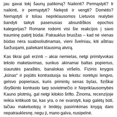
jau gavai tokį šaunų palikimą? Naikinti? Permąstyti? Ir
naikinti, ir permąstyti? Nekęsti ir vengti? Domėtis?
Nemąstyti ir toliau nepriklausomos Lietuvos realybei
bandyti taikyti pasenusias absurdiškos epochos
kategorijas? Romane rodomi visi šie reakcijos į savo
trauminę patirtį būdai. Patrauklus bruožas – kad nė vienas
būdas nėra suabsoliutinamas, vieni švelniau, kiti aštriau
šaržuojami, paliekant klausimą atvirą.
Kas tikrai gali erzinti – akiai nemielas, netgi primityvokas
teksto maketavimas, sunkus akinamai baltas popierius,
siaurutės paraštės, banalokas viršelis. Fizinis knygos
„kūnas“ ir pojūtis kontrastuoja su tekstu: norėtųsi lengvo,
gelsvo popieriaus, kuris primintų senas bylas, fiziškai
išryškinto kontrasto tarp sovietmečio ir Nepriklausomybės
Kauno plotmių, gal netgi kitokio šrifto. Žinoma, recenzijoje
reikia kritikuoti tai, kas yra, o ne svarstyti, kaip galėtų būti,
tačiau maketuotojų ir leidėjų pasirinkimas knygą daro
nepatrauklesnę, negu ji, mano galva, nusipelnė.