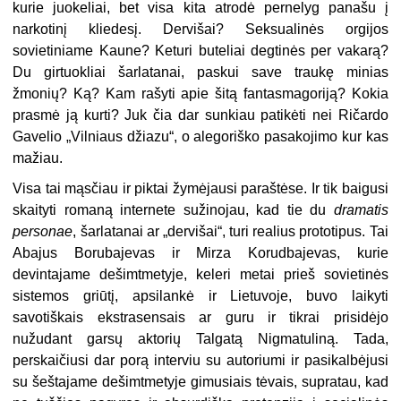
kurie juokeliai, bet visa kita atrodė pernelyg panašu į
narkotinį kliedesį. Dervišai? Seksualinės orgijos
sovietiniame Kaune? Keturi buteliai degtinės per vakarą?
Du girtuokliai šarlatanai, paskui save traukę minias
žmonių? Ką? Kam rašyti apie šitą fantasmagoriją? Kokia
prasmė ją kurti? Juk čia dar sunkiau patikėti nei Ričardo
Gavelio „Vilniaus džiazu“, o alegoriško pasakojimo kur kas
mažiau.
Visa tai mąsčiau ir piktai žymėjausi paraštėse. Ir tik baigusi
skaityti romaną internete sužinojau, kad tie du
dramatis
personae
, šarlatanai ar „dervišai“, turi realius prototipus. Tai
Abajus Borubajevas ir Mirza Korudbajevas, kurie
devintajame dešimtmetyje, keleri metai prieš sovietinės
sistemos griūtį, apsilankė ir Lietuvoje, buvo laikyti
savotiškais ekstrasensais ar guru ir tikrai prisidėjo
nužudant garsų aktorių Talgatą Nigmatuliną. Tada,
perskaičiusi dar porą interviu su autoriumi ir pasikalbėjusi
su šeštajame dešimtmetyje gimusiais tėvais, supratau, kad