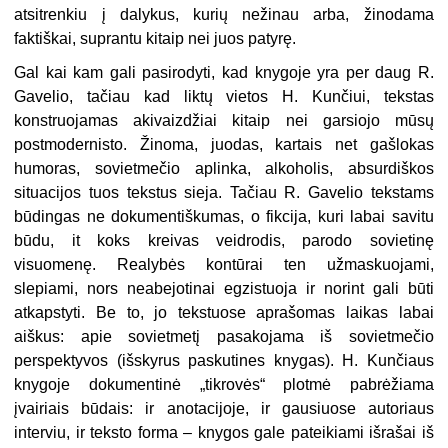
atsitrenkiu į dalykus, kurių nežinau arba, žinodama
faktiškai, suprantu kitaip nei juos patyrę.
Gal kai kam gali pasirodyti, kad knygoje yra per daug R.
Gavelio, tačiau kad liktų vietos H. Kunčiui, tekstas
konstruojamas akivaizdžiai kitaip nei garsiojo mūsų
postmodernisto. Žinoma, juodas, kartais net gašlokas
humoras, sovietmečio aplinka, alkoholis, absurdiškos
situacijos tuos tekstus sieja. Tačiau R. Gavelio tekstams
būdingas ne dokumentiškumas, o fikcija, kuri labai savitu
būdu, it koks kreivas veidrodis, parodo sovietinę
visuomenę. Realybės kontūrai ten užmaskuojami,
slepiami, nors neabejotinai egzistuoja ir norint gali būti
atkapstyti. Be to, jo tekstuose aprašomas laikas labai
aiškus: apie sovietmetį pasakojama iš sovietmečio
perspektyvos (išskyrus paskutines knygas). H. Kunčiaus
knygoje dokumentinė „tikrovės“ plotmė pabrėžiama
įvairiais būdais: ir anotacijoje, ir gausiuose autoriaus
interviu, ir teksto forma – knygos gale pateikiami išrašai iš