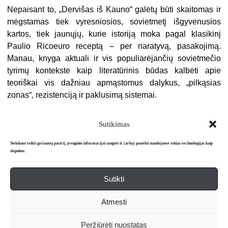
Nepaisant to, „Dervišas iš Kauno“ galėtų būti skaitomas ir
mėgstamas tiek vyresniosios, sovietmetį išgyvenusios
kartos, tiek jaunųjų, kurie istoriją moka pagal klasikinį
Paulio Ricoeuro receptą – per naratyvą, pasakojimą.
Manau, knyga aktuali ir vis populiarėjančių sovietmečio
tyrimų kontekste kaip literatūrinis būdas kalbėti apie
teoriškai vis dažniau apmąstomus dalykus, „pilkąsias
zonas“, rezistenciją ir paklusimą sistemai.
Sutikimas
Siekdami teikti geriausią patirtį, įrenginio informacijai saugoti ir (arba) pasiekti naudojame tokias technologijas kaip
slapukus.
Sutikti
Apie mus
Redakcija
Prenumerata
Atmesti
Literatūros mėnraštis „Metai“ © 2026. Leidžiamas nuo 1991 m.
Peržiūrėti nuostatas