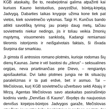
KGB ataskaitų. Be to, neabejotinai galima atpažinti kai
kuriuos Kauno keistuolius, pavyzdžiui, būrėją-kirpėją
Jadvygą. Dabarties laikas knygoje užima kone tiek pat
vietos, kiek sovietmečio vyksmas. Taigi H. Kunčius bando
atlikti savotišką tyrimą: jau praėjo daug metų, tačiau
sovietmetis niekur nedingo, jis ir toliau veikia žmonių
mąstymą, visuomenės sanklodą. Kadangi remiamasi
tikromis istorijomis ir neišgalvotais faktais, ši išvada
šiurpina dar smarkiau.
Ji gimsta iš antrosios romano plotmės, kurioje rodomas šių
dienų Kaunas. Jame ir vėl bastosi du „zikrus“ – seksualines
orgijas, neva priartinančias prie Dievo, – rengiantys
apsišaukėliai. Dvi laiko plotmes jungia ne tik situacijų
paralelizmas ir ta pati erdvė, bet ir asmuo. Tai –
Mečislovas, kurį KGB sovietmečiu užverbavo sekti Abajų ir
Mirzą. Agentas Mečislovas savo ataskaitas pasirašinėjo
kodiniu vardu „Dervišas iš Kauno“. Išvydęs du naujuosius
dervišus kirpėjos-būrėjos Jadvygos garaže, Mečislovas