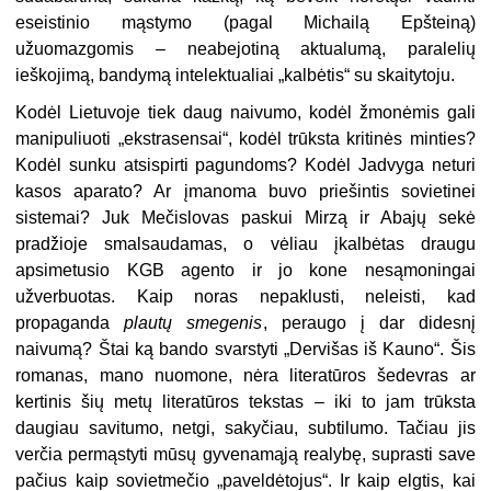
eseistinio mąstymo (pagal Michailą Epšteiną)
užuomazgomis – neabejotiną aktualumą, paralelių
ieškojimą, bandymą intelektualiai „kalbėtis“ su skaitytoju.
Kodėl Lietuvoje tiek daug naivumo, kodėl žmonėmis gali
manipuliuoti „ekstrasensai“, kodėl trūksta kritinės minties?
Kodėl sunku atsispirti pagundoms? Kodėl Jadvyga neturi
kasos aparato? Ar įmanoma buvo priešintis sovietinei
sistemai? Juk Mečislovas paskui Mirzą ir Abajų sekė
pradžioje smalsaudamas, o vėliau įkalbėtas draugu
apsimetusio KGB agento ir jo kone nesąmoningai
užverbuotas. Kaip noras nepaklusti, neleisti, kad
propaganda
plautų smegenis
, peraugo į dar didesnį
naivumą? Štai ką bando svarstyti „Dervišas iš Kauno“. Šis
romanas, mano nuomone, nėra literatūros šedevras ar
kertinis šių metų literatūros tekstas – iki to jam trūksta
daugiau savitumo, netgi, sakyčiau, subtilumo. Tačiau jis
verčia permąstyti mūsų gyvenamąją realybę, suprasti save
pačius kaip sovietmečio „paveldėtojus“. Ir kaip elgtis, kai