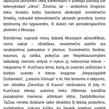
atpažįsta jaunystės laikų kankintojus ir padega pastatą dar
tebevykstant „zikrui“. Žinoma, tai – simbolinis žingsnis:
tokiu brutaliu būdu bandoma atsikratyti sovietmečio
šmėklų, nutraukti tebevykstančio absurdo grandinę, kurios
tęstinumą dvi lygiavertės, iš dalies net persidengiančios
plotmės ir fiksuoja.
Bandymas suprasti mūsų dabartį fiksuojant absurdiškas,
norisi sakyti – idiotiškas, sovietmečio patirtis yra
neabejotinai patrauklus ir įdomus. Sovietmečio ženklai,
traumos, jų raiška, pokyčiai per Nepriklausomybės
laikotarpį vienose srityse ir nykus jų nebuvimas kitose –
mėgstama H. Kunčiaus tema, kurią jis įvairiais požiūriais ir
būdais svarsto ir kitose knygose: „Nepasigailėti
Dušanskio“, „Lietuvis Vilniuje“ ir kt. Nei temomis ir idėjomis,
nei stilistika „Dervišas iš Kauno“ neišsiskiria iš kitų H.
Kunčiaus tekstų: autorius lieka ištikimas kandžiai
pasakojimo manierai, aštrokam stiliui, žaidybiškumui.
Tačiau minėta dviplanė laiko struktūra šį tekstą praturtina,
sudabartina, sukuria kažką, ką beveik norėtųsi vadinti